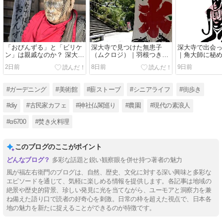
「おびんずる」と「ビリケ
深大寺で見つけた無患子
深大寺で出会
ン」は親戚なのか？ 深大寺
（ムクロジ）｜羽根つきと
｜角大師に秘
で生まれた小さな疑問
石鹸の木に秘められた昔の
退散の祈り
2日前
8日前
9日前
知恵
#ガーデニング
#美術館
#薪ストーブ
#シニアライフ
#街歩き
#diy
#古民家カフェ
#神社仏閣巡り
#農園
#現代の素浪人
#α6700
#焚き火料理
このブログのここがポイント
多彩な話題と鋭い観察眼を併せ持つ著者の魅力
風が福左右衛門のブログは、自然、歴史、文化に対する深い興味と多彩な
エピソードを通じて、気軽に楽しめる情報を提供します。各記事は地域の
絶景や歴史的背景、珍しい発見に光を当てながら、ユーモアと洞察力を兼
ね備えた語り口で読者の好奇心を刺激。日常の枠を超えた視点で、日本各
地の魅力を新たに捉えることができるのが特徴です。