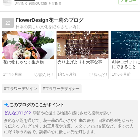
週間IN:
0
週間OUT:
55
月間IN:
0
FlowerDesign花一莉のブログ
22
日本の美しい文化を絶やさない為に
花は物じゃなく生き物
売り上げよりも大事な事
AIやロボット
にできること
1年4ヶ月前
1年5ヶ月前
1年6ヶ月前
#フラワーデザイン
#フラワーデザイナー
このブログのここがポイント
季節や心温まる物語を感じさせる投稿が多い
多彩な話題を通じて、花一莉の温かさや仕事の裏側、日常の感謝をゆった
り伝えるブログです。お正月花や介護、スタッフとの交流など、多くの人
に寄り添う内容で、読者の心に優しい光を灯します。