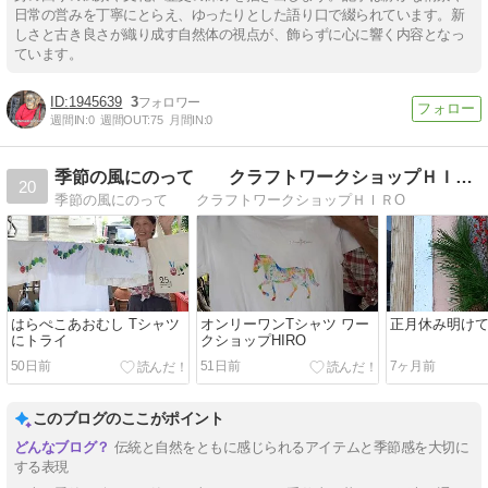
日常の営みを丁寧にとらえ、ゆったりとした語り口で綴られています。新
しさと古き良さが織り成す自然体の視点が、飾らずに心に響く内容となっ
ています。
1945639
3
週間IN:
0
週間OUT:
75
月間IN:
0
季節の風にのって クラフトワークショップＨＩＲO
20
季節の風にのって クラフトワークショップＨＩＲO
はらぺこあおむし Tシャツ
オンリーワンTシャツ ワー
正月休み明け
にトライ
クショップHIRO
50日前
51日前
7ヶ月前
このブログのここがポイント
伝統と自然をともに感じられるアイテムと季節感を大切に
する表現