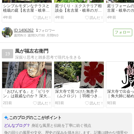
シンプルモダンなテラスと
庭づくり・エクステリア相
庭リフォームの
植栽の庭【名古屋・岐阜の
談会【名古屋・岐阜のガー
古屋・岐阜の
ガーデニング 庭工房】
デニング 庭工房】
庭工房】
4年前
4年前
4年前
1406262
1
週間IN:
0
週間OUT:
80
月間IN:
0
風が福左右衛門
19
深掘り思考と雑多思考で現代を生きる
「おびんずる」と「ビリケ
深大寺で見つけた無患子
深大寺で出会
ン」は親戚なのか？ 深大寺
（ムクロジ）｜羽根つきと
｜角大師に秘
で生まれた小さな疑問
石鹸の木に秘められた昔の
退散の祈り
2日前
8日前
9日前
知恵
このブログのここがポイント
身近な風景と伝統を丁寧に紡ぐ視点
身の回りの風景や文化、歴史の深みを描き出します。記事は静かな情景や