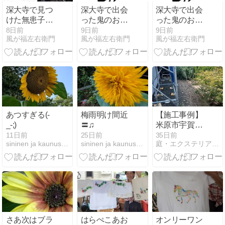
深大寺で見つ
深大寺で出会
深大寺で出会
けた無患子
った鬼のお札
った鬼のお札
（ムクロジ）
｜角大師に秘
｜角大師に秘
8日前
9日前
9日前
風が福左右衛門
風が福左右衛門
風が福左右衛門
｜羽根つきと
められた疫病
められた疫病
石鹸の木に秘
退散の祈り
退散の祈り
められた昔の
知恵
あつすぎる(-
梅雨明け間近
【施工事例】
_-;)
〓♫
米原市宇賀野
｜手入れが大
11日前
25日前
35日前
sininen ja kaunus maa
sininen ja kaunus maa
庭・エクステリア・ガーデン「タキモト」
変だった生垣
の庭を和モダ
ン庭園へリフ
ォーム
さあ次はブラ
はらぺこあお
オンリーワン