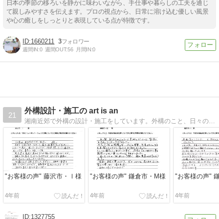
日本の季節の移ろいを静かに味わいながら、手仕事や暮らしの工夫を通じ
て親しみやすさを伝えます。プロの視点から、日常に溶け込む優しい風景
や心の癒しをしっとりと表現している点が特徴です。
1660211
3
週間IN:
0
週間OUT:
56
月間IN:
0
外構設計・施工の art is an
21
湘南近郊で外構の設計・施工をしています。外構のこと、日々の泣き笑い奮闘記などを湘南情報を織り交えながら綴っています。
"お客様の声" 藤沢市・Ⅰ様
"お客様の声" 鎌倉市・M様
"お客様の声" 
4年前
4年前
4年前
1327755