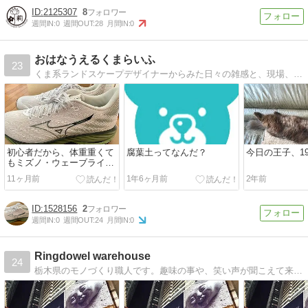
2125307
8
週間IN:
0
週間OUT:
28
月間IN:
0
おはなうえるくまらいふ
23
くま系ランドスケープデザイナーからみた日々の雑感と、現場、旅行先、出張先で出会ったもの。とにかく、どうでもいいけど聞いて欲しいこと。
初心者だから、体重重くて
腐葉土ってなんだ？
今日の王子、19
もミズノ・ウェーブライダ
ー28で決まり（MIZNO
11ヶ月前
1年6ヶ月前
2年前
WAVE RIDER 28）
1528156
2
週間IN:
0
週間OUT:
24
月間IN:
0
Ringdowel warehouse
24
栃木県のモノづくり職人です。趣味の事や、笑い声が聞こえて来るような庭づくりに日々、励んでいます!!