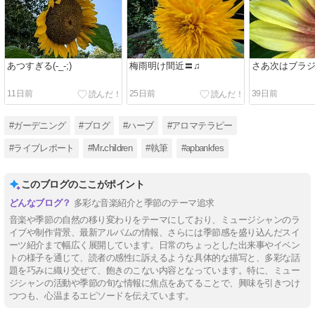
あつすぎる(-_-;)
梅雨明け間近〓♫
さあ次はブラジル
11日前
25日前
39日前
#ガーデニング
#ブログ
#ハーブ
#アロマテラピー
#ライブレポート
#Mrꓸchildren
#執筆
#apbankfes
このブログのここがポイント
多彩な音楽紹介と季節のテーマ追求
音楽や季節の自然の移り変わりをテーマにしており、ミュージシャンのラ
イブや制作背景、最新アルバムの情報、さらには季節感を盛り込んだスイ
ーツ紹介まで幅広く展開しています。日常のちょっとした出来事やイベン
トの様子を通じて、読者の感性に訴えるような具体的な描写と、多彩な話
題を巧みに織り交ぜて、飽きのこない内容となっています。特に、ミュー
ジシャンの活動や季節の旬な情報に焦点をあてることで、興味を引きつけ
つつも、心温まるエピソードを伝えています。