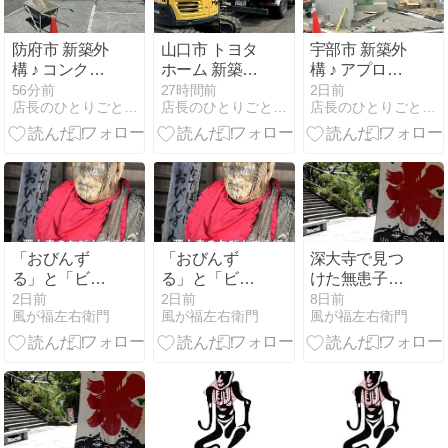
防府市 新築外
山口市 トヨタ
宇部市 新築外
構 ♪ コンクリ
ホーム 新築外
構 ♪ アプロー
ート打設 最終
構 ♪ 雑草対策
チ インターロ
56分前
27時間前
2日前
店長のひとりごと S-STYLE GARDEN
店長のひとりごと S-STYLE GARDEN
店長のひとりごと S-STYLE GARDEN
日 S-STYLE
で防草シート
ッキングを施
GARDEN
と化粧砂利 S-
工 S-STYLE
STYLE
GARDEN
GARDEN
「おびんず
「おびんず
深大寺で見つ
る」と「ビリ
る」と「ビリ
けた無患子
ケン」は親戚
ケン」は親戚
（ムクロジ）
2日前
2日前
8日前
風が福左右衛門
風が福左右衛門
風が福左右衛門
なのか？ 深大
なのか？ 深大
｜羽根つきと
寺で生まれた
寺で生まれた
石鹸の木に秘
小さな疑問
小さな疑問
められた昔の
知恵