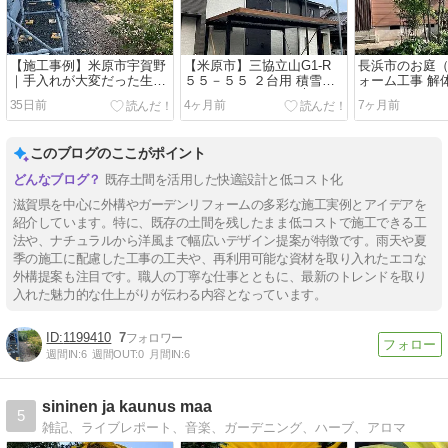
【施工事例】米原市宇賀野
【米原市】三協立山G1-R
長浜市のお庭
｜手入れが大変だった生垣
５５－５５ ２台用 積雪５
ォーム工事 解
の庭を和モダン庭園へリフ
０㎝カーポート工事│既存
工事 自然石工
35日前
4ヶ月前
7ヶ月前
ォーム
土間対応│５０％OFF対応
このブログのここがポイント
既存土間を活用した快適設計と低コスト化
滋賀県を中心に外構やガーデンリフォームの多彩な施工実例とアイデアを
紹介しています。特に、既存の土間を残したまま低コストで施工できる工
法や、ナチュラルから洋風まで幅広いデザイン提案が特徴です。雨天や夏
季の施工に配慮した工事の工夫や、再利用可能な資材を取り入れたエコな
外構提案も注目です。職人の丁寧な仕事とともに、最新のトレンドを取り
入れた魅力的な仕上がりが伝わる内容となっています。
1199410
7
週間IN:
6
週間OUT:
0
月間IN:
6
sininen ja kaunus maa
5
雑記、ライブレポート、音楽、ガーデニング、ハーブ、アロマ