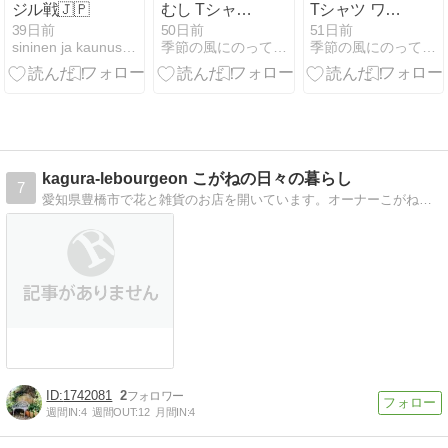
ジル戦🇯🇵
むし Tシャツ
Tシャツ ワー
にトライ
クショップ
39日前
50日前
51日前
sininen ja kaunus maa
季節の風にのって クラフトワークショップＨＩＲO
季節の風にのって クラフトワークショップＨＩＲO
HIRO
kagura-lebourgeon こがねの日々の暮らし
7
愛知県豊橋市で花と雑貨のお店を開いています。オーナーこがねの日々の暮らし。インテリアやガーデニング、ペットのことなど暮らしで思うこと感じることなど、お話しでき…
1742081
2
週間IN:
4
週間OUT:
12
月間IN:
4