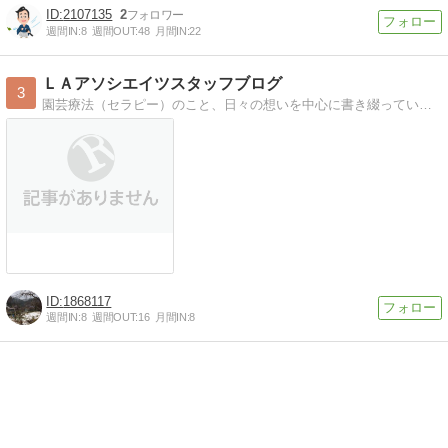
2107135
2
週間IN:
8
週間OUT:
48
月間IN:
22
ＬＡアソシエイツスタッフブログ
3
園芸療法（セラピー）のこと、日々の想いを中心に書き綴っています。
1868117
週間IN:
8
週間OUT:
16
月間IN:
8