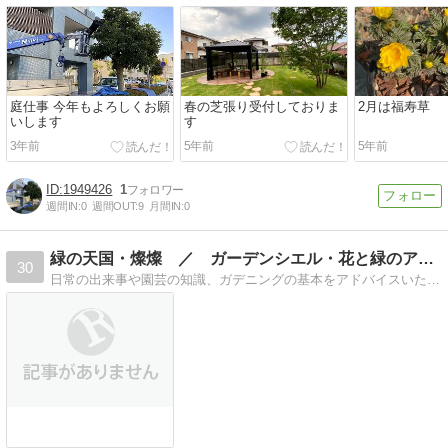
庭仕事 今年もよろしくお願
春の芝張り受付しておりま
2月は福寿草
いします
す
3年前
5年前
5年前
1949426
1
週間IN:
0
週間OUT:
9
月間IN:
0
緑の天国・燦燦 ／ ガーデンシエル・花と緑のアドバイザー
30
日常の出来事や園芸の知識、ガデニングの基本をアドバイスいたします。