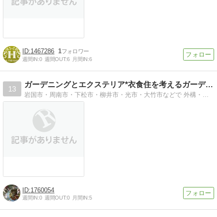
1467286
1
週間IN:
0
週間OUT:
6
月間IN:
6
ガーデニングとエクステリア*衣食住を考えるガーデンセラピー
13
岩国市・周南市・下松市・柳井市・光市・大竹市などで 外構・エクステリア・お庭の設計施工をしています。図面のみを希望されている方にもご利用いただけます。
1760054
週間IN:
0
週間OUT:
0
月間IN:
5