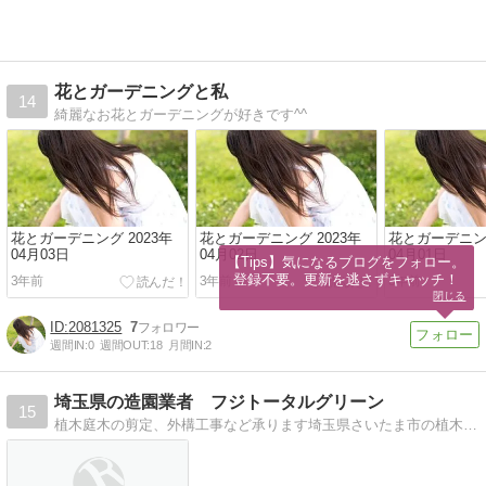
花とガーデニングと私
14
綺麗なお花とガーデニングが好きです^^
花とガーデニング 2023年
花とガーデニング 2023年
花とガーデニング
04月03日
04月02日
04月01日
【Tips】気になるブログをフォロー。

登録不要。更新を逃さずキャッチ！
3年前
3年前
3年前
閉じる
2081325
7
週間IN:
0
週間OUT:
18
月間IN:
2
埼玉県の造園業者 フジトータルグリーン
15
植木庭木の剪定、外構工事など承ります埼玉県さいたま市の植木やです。植木一本から対応します。