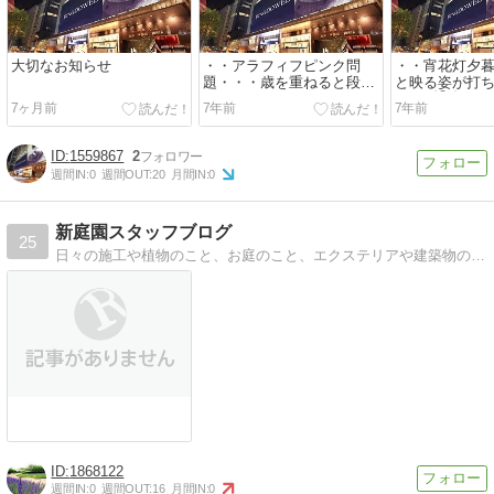
大切なお知らせ
・・アラフィフピンク問
・・宵花灯夕
題・・・歳を重ねると段々
と映る姿が打
分かりやすい色も無性に好
たい(︎ ՞ਊ ՞)︎・・
7ヶ月前
7年前
7年前
きに...
1559867
2
週間IN:
0
週間OUT:
20
月間IN:
0
新庭園スタッフブログ
25
日々の施工や植物のこと、お庭のこと、エクステリアや建築物のことを中心に書き綴っています。
1868122
週間IN:
0
週間OUT:
16
月間IN:
0