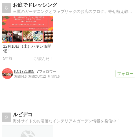
お庭でドレッシング
8
三鷹のガーデニングとファブリックのお店のブログ。寄せ植え教室、お庭のデザインから施工、オーダーカーテンを承っております。日々がキラキラするようなわくわくを！
12月18日（土）ハギレ市開
催！
5年前
1721805
7
週間IN:
3
週間OUT:
12
月間IN:
6
ルビデコ
9
海外サイトのお洒落なインテリア＆ガーデン情報を発信中！