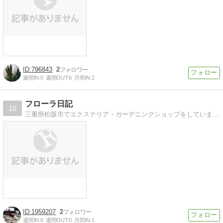
796843
2
週間IN:
0
週間OUT:
6
月間IN:
2
フローラ日記
16
三重県松阪市でエクステリア・ガーデニングショップをしています。お店情報やお庭づくり、スタッフの日々のつぶやきを綴っています。
1959207
2
週間IN:
0
週間OUT:
0
月間IN:
1