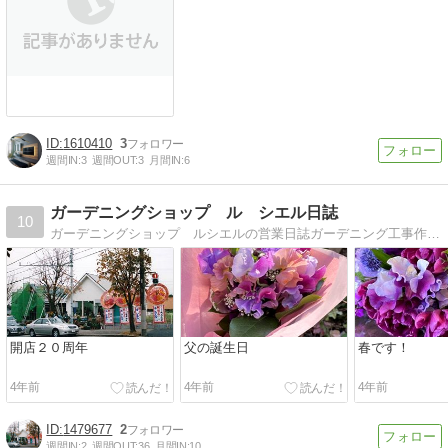
1610410
3
週間IN:
3
週間OUT:
3
月間IN:
6
ガーデニングショップ ル シエル日誌
10
ガーデニングショップ ルシエルの営業日誌ガーデニング工事作業日誌、寄せ植え、雑貨・草花の紹介
開店２０周年
父の誕生日
春です！
4年前
4年前
4年前
1479677
2
週間IN:
2
週間OUT:
36
月間IN:
10