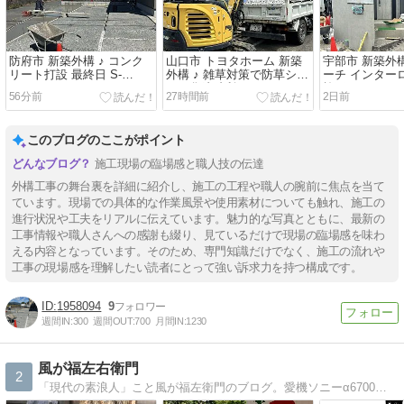
防府市 新築外構 ♪ コンク
山口市 トヨタホーム 新築
宇部市 新築外構
リート打設 最終日 S-
外構 ♪ 雑草対策で防草シー
ーチ インター
STYLE GARDEN
トと化粧砂利 S-STYLE
施工 S-STYLE
56分前
27時間前
2日前
GARDEN
このブログのここがポイント
施工現場の臨場感と職人技の伝達
外構工事の舞台裏を詳細に紹介し、施工の工程や職人の腕前に焦点を当て
ています。現場での具体的な作業風景や使用素材についても触れ、施工の
進行状況や工夫をリアルに伝えています。魅力的な写真とともに、最新の
工事情報や職人さんへの感謝も綴り、見ているだけで現場の臨場感を味わ
える内容となっています。そのため、専門知識だけでなく、施工の流れや
工事の現場感を理解したい読者にとって強い訴求力を持つ構成です。
1958094
9
週間IN:
300
週間OUT:
700
月間IN:
1230
風が福左右衛門
2
「現代の素浪人」こと風が福左衛門のブログ。愛機ソニーα6700を携えた神社巡りや街歩き、読書と学び、薪ストーブのある暮らし、古民家カフェや美術館巡り、四季折々のガーデニングや農園など、日々の多彩な探求を独自の視点で深く発信しています。