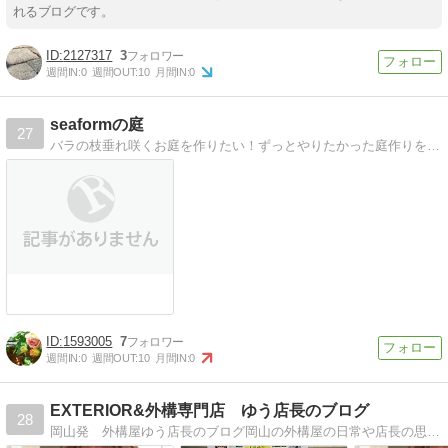
れるブログです。
2127317
3
週間IN:
0
週間OUT:
10
月間IN:
0
seaformの庭
27
バラの枝垂れ咲くお庭を作りたい！ずっとやりたかった庭作りを始めて早８年！まだまだ続きます。
1593005
7
週間IN:
0
週間OUT:
10
月間IN:
0
EXTERIOR&外構専門店 ゆう店長のブログ
28
岡山発 外構屋ゆう店長のブログ岡山の外構屋の日常や店長の思いつきを書いていますｗ