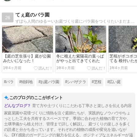
てぇ庭のバラ園
26
ずぼら人間のゆるーいお庭づくり庭にバラ園をつくりたいまだまだ荒地を開拓中なのでバラ園の完成はいつになるのやら
【庭の芝生張り】庭が公園
冬に植えた紫陽花の葉っぱ
芝桜がポコポ
みたいになった！
がやっと出てきてくれた
てる 根付いた
1年4ヶ月前
1年4ヶ月前
1年4ヶ月前
#バラ
#傾斜地
#お庭バラ園
#シバザクラ
#芝桜
#広い庭
このブログのここがポイント
育て方や土づくりにこだわる丁寧さと楽しさを伝える内容
家庭菜園や花壇づくりに情熱を注ぐ庭師たちが、実践的なノウハウやちょ
っとした工夫を共有するスペースです。季節に合わせた植物の育て方や、
土壌準備から植え付け、管理まで詳しく解説し、庭づくりの楽しさを多く
の読者と分かち合っています。それぞれの植物の成長や変化を追いなが
ら、DIY感覚のガーデニングの魅力を伝える、ポジティブなエネルギーが溢