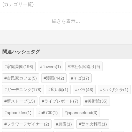
(カテゴリ一覧)
続きを表示…
関連ハッシュタグ
家庭菜園(196)
flowers(1)
神社仏閣巡り(9)
古民家カフェ(5)
漫画(442)
そば(17)
ガーデニング(178)
広い庭(1)
バラ(46)
シバザクラ(1)
薪ストーブ(15)
ライブレポート(7)
美術館(35)
apbankfes(1)
α6700(1)
japanesefood(3)
フラワーデザイナー(2)
農園(1)
焚き火料理(1)