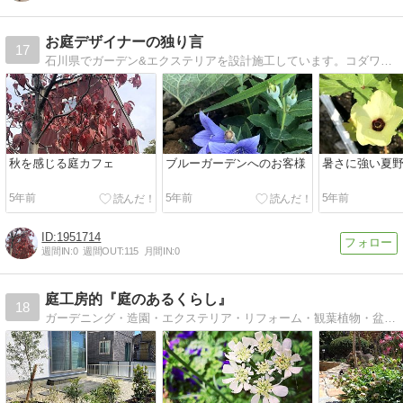
お庭デザイナーの独り言
17
石川県でガーデン&エクステリアを設計施工しています。コダワリのデザインを得意とし、日々奮闘しています。
秋を感じる庭カフェ
ブルーガーデンへのお客様
暑さに強い夏
5年前
5年前
5年前
1951714
週間IN:
0
週間OUT:
115
月間IN:
0
庭工房的『庭のあるくらし』
18
ガーデニング・造園・エクステリア・リフォーム・観葉植物・盆栽等、生活空間を自然との暮らしを楽しむ「豊かな庭空間」にするための、プランニング、設計、施工、管理等を行っています。名古屋市名東区と岐阜県可児市に設計室を設けています。