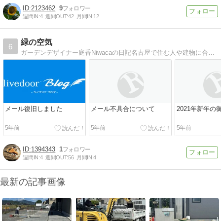
2123462
9
週間IN:
4
週間OUT:
42
月間IN:
12
緑の空気
6
ガーデンデザイナー庭香Niwacaの日記名古屋で住む人や建物に合った緑の空気漂う、お庭・外構の設計・施工をしています。
メール復旧しました
メール不具合について
2021年新年の
5年前
5年前
5年前
1394343
1
週間IN:
4
週間OUT:
56
月間IN:
4
最新の記事画像