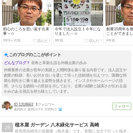
初心のころを思い返す出来
今年で法人設立１６年にな
創業15周年を
事～☆
りました～☆
ことができま
2年9ヶ月前
3年前
4年前
このブログのここがポイント
長寿と革新を語る外構企業の歩み
外構業界の企業が長年の実績と人間関係を振り返る内容です。法人設立や
創業の軌跡、長いお付き合いを通じて培った信頼感を伝えつつ、困難な時
期も前向きに乗り越える姿勢を描きます。インスタやホームページの活
用、さらなる挑戦への意欲を示しており、企業の経験と誠実さが伝わる温
かみのある視点を持ち味としています。
1318663
1
週間IN:
0
週間OUT:
9
月間IN:
0
植木屋 ガーデン 八木緑化サービス 高崎
29
群馬県高崎市の造園業（植木屋）です。実際に当方で行った植木屋の仕事や庭木、お花などをブログにも載せていきます。お問い合わせもお気軽にどうぞ