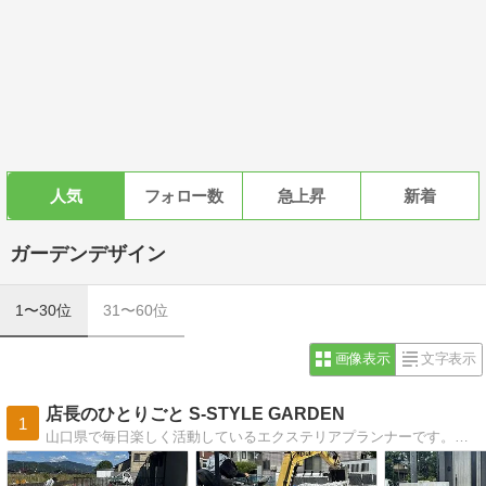
人気
フォロー数
急上昇
新着
ガーデンデザイン
1〜30位
31〜60位
画像表示
文字表示
店長のひとりごと S-STYLE GARDEN
1
山口県で毎日楽しく活動しているエクステリアプランナーです。お庭のことはもちろん！日々の出来事など楽しくお伝えしてこうと思います。