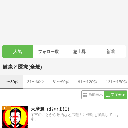
人気
フォロー数
急上昇
新着
健康と医療(全般)
1〜30位
31〜60位
61〜90位
91〜120位
121〜150位
画像表示
文字表示
1
大摩邇（おおまに）
宇宙のことから政治など広範囲に情報を収集していま
す。