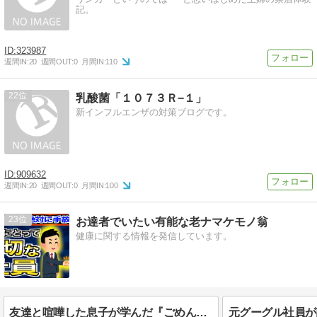
記。
323987
週間IN:
20
週間OUT:
0
月間IN:
110
22
乳酸菌「１０７３Ｒ−１」
新インフルエンザの対策ブログです。
909632
週間IN:
20
週間OUT:
0
月間IN:
100
23
お達者でいたい有能な老ナマケモノ翁
健康に関する情報を発信しています。
友達と喧嘩した息子が学んだ『ごめんなさい』の大切さ