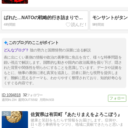
ばれた…NATOの戦略的行き詰まりで幕を閉じた40日間の対ロシア・テロ行為
4時間前
9時間前
このブログのここがポイント
陰の勢力と国際情勢の深層に迫る解説
表に出にくい裏側の情報や政治の裏事情に焦点を当て、様々な時事問題を
鋭い視点で解説します。国際的な動きや国内の政治風潮を掘り下げ、隠さ
れた背景や関係性を明らかにすることを意識しています。データや証拠を
もとに、物事の裏側に潜む真実を追及し、読者に新たな視野を提供しま
す。難解に思えるテーマも、わかりやすく整理されており、知的好奇心を
くすぐる内容です。
1094818
32
週間IN:
234
週間OUT:
5592
月間IN:
933
2
佐賀県は有田町『あたりまえをよろこぼう』
健康と笑顔をもたらす情報をお届けします。症例や、
日々思う事柄等をつづり、地域に貢献できたらと思いま