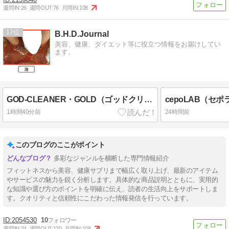
週間IN:
26
週間OUT:
76
月間IN:
108
17
B.H.D.Journal
美容、健康、ダイエット等に役立つ情報をお届けしてい
ます。
GOD-CLEANER・GOLD（ゴッドクリーナーゴールド）の効果は嘘？
1時間40分前
24時間前
このブログのここがポイント
多彩なジャンルを横断した専門情報紹介
フィットネスから美容、健康サプリまで幅広く取り上げ、最新のアイテム
やサービスの魅力を鋭く分析します。具体的な商品説明とともに、実用的
な知識や選び方のポイントを明確に伝え、読者の生活向上をサポートしま
す。クオリティと信頼性にこだわった情報発信を行っています。
2054530
10
週間IN:
24
週間OUT:
120
月間IN:
108