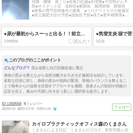
頭痛 腰痛 肩こり●安産の応援●生理痛●子宮頸がん予
防●オスグッド症 花粉症●紫斑病 股関節痛 膀胱炎
●痛風の専門店研修生の募集 ●コロナウイルスの後遺症
●前立腺肥大症の予防●認知症予防●視力●更年期障害●て
んかん●ヘルペス
●尿が最初からスーっと出る！！前立腺肥大症 骨盤底筋群トレーニングのお蔭です。
●気管支炎 咳で
33時間前
3日前
このブログのここがポイント
歪み改善と自己回復促進に重点
身体の歪みを整えながら自然治癒力を引き出す施術法を紹介しています。
多彩な症状に対し、身体の歪みや筋肉の緊張、骨格のバランスを整えるこ
とで根本からの改善を目指すアプローチを展開。患者さんの笑顔や回復の
証言を交え、痛みや不調に向き合う新しい選択肢を提示します。
1358558
4
週間IN:
50
週間OUT:
80
月間IN:
160
10
カイロプラクティックオフィス森のくまさん
くまさんによる日記「くまさんのブログ」町田市能ヶ谷