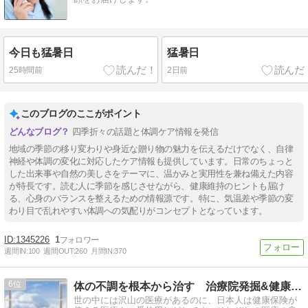
今日も猛暑日
猛暑日
25時間前
2日前
このブログのここがポイント
四季折々の話題と体調ケア情報を発信
地域の季節の移り変わりや身近な贈り物の魅力を伝えるだけでなく、自律
神経や体調の変化に対応したケア情報も提供しています。日常のちょっと
した出来事や自然の美しさをテーマに、温かみと実用性を兼ね備えた内容
が特長です。読む人に季節を感じさせながら、健康維持のヒントも届け
る、心身のバランスを整えるための情報源です。特に、気温差や季節の変
わり目で乱れやすい体調への気配りがコンセプトとなっています。
1345226
1
週間IN:
100
週間OUT:
260
月間IN:
370
6
体の不調を根本から治す 治療院発掘&健康navi
世の中には沢山の医療があるのに、日本人は健康保険が