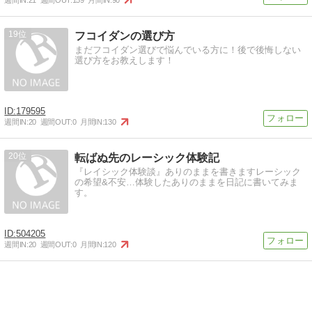
週間IN:
21
週間OUT:
159
月間IN:
90
19
フコイダンの選び方
まだフコイダン選びで悩んでいる方に！後で後悔しない
選び方をお教えします！
179595
週間IN:
20
週間OUT:
0
月間IN:
130
20
転ばぬ先のレーシック体験記
『レイシック体験談』ありのままを書きますレーシック
の希望&不安…体験したありのままを日記に書いてみま
す。
504205
週間IN:
20
週間OUT:
0
月間IN:
120