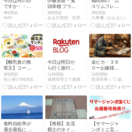
今日は何の日
伊藤笑苗・鬼
福岡県の「ム
ですか・・・
頭幸穂 フラメ
スリムフレン
長崎平和の日
ンコ・ライブ
ドリー」と
9時間前
9時間前
9時間前
MAP
ある日突然、世界から音が半分消えた 〜突発性難聴治療記〜
大摩邇（おおまに）
Lunnas
は？特定の宗
Sgradasを観
教への配慮で
に行ってきま
はないか？
した！
【離乳食の救
今日は明日か
金ピカ・３６
世主】コープ
ら行く旅行の
０ーお嫁様の
デリのワンコ
準備をしま
携帯が 壊れた
9時間前
11時間前
15時間前
初心者のWEB技術習得の軌跡
健康管理士で健康総合コンサルタントの武藤です。
怒涛逆巻く"三途河" 溺れながらも還ってきた〜 ・・・ら
インおためし
す。
～ Ⅲ
セット（すく
すく子育てセ
ット）が本気
で神すぎた！
実際のレビュ
ーとおすすめ
ポイント
食料自給率が
【将棋】女流
【サマージャ
過去最低に 25
棋士のタイト
ンボミニ宝く