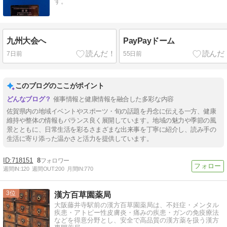
す。
九州大会へ
PayPayドーム
7日前
55日前
このブログのここがポイント
催事情報と健康情報を融合した多彩な内容
佐賀県内の地域イベントやスポーツ・旬の話題を丹念に伝える一方、健康
維持や整体の情報もバランス良く展開しています。地域の魅力や季節の風
景とともに、日常生活を彩るさまざまな出来事を丁寧に紹介し、読み手の
生活に寄り添った温かさと活力を提供しています。
718151
8
週間IN:
120
週間OUT:
200
月間IN:
770
3
漢方百草園薬局
大阪藤井寺駅前の漢方百草園薬局は、不妊症・メンタル
疾患・アトピー性皮膚炎・痛みの疾患・ガンの免疫療法
などを得意分野とし、安全で高品質の漢方薬を扱う漢方