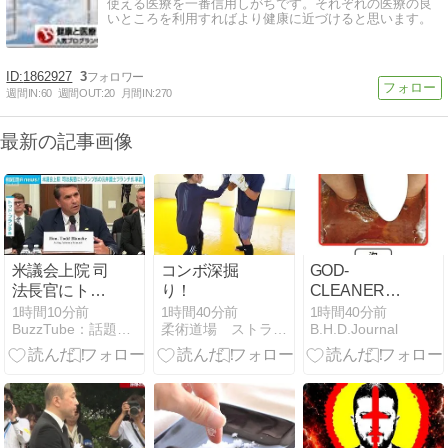
使える医療を一番信用しがちです。それぞれの医療の良
いところを利用すればより健康に近づけると思います。
1862927
3
週間IN:
60
週間OUT:
20
月間IN:
270
最新の記事画像
米議会上院 司
コンボ深掘
GOD-
法長官にトラ
り！
CLEANER・
ンプ氏の元弁
GOLD（ゴッ
1時間10分前
1時間40分前
1時間40分前
BuzzTube：話題・流行・旬・最新・注目の動画サイト
柔術道場 ストライプル早稲田ヒルマ道場
B.H.D.Journal
護士ブランチ
ドクリーナー
氏 賛成50反対
ゴールド）の
49の僅差で承
効果は嘘？
認(2026年8月
9日)