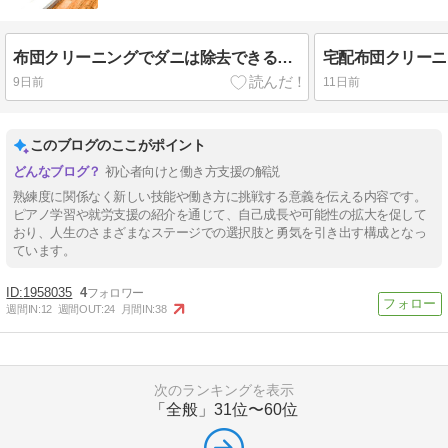
布団クリーニングでダニは除去できる？効果・料金・おすすめの方法を解説
9日前
11日前
このブログのここがポイント
初心者向けと働き方支援の解説
熟練度に関係なく新しい技能や働き方に挑戦する意義を伝える内容です。
ピアノ学習や就労支援の紹介を通じて、自己成長や可能性の拡大を促して
おり、人生のさまざまなステージでの選択肢と勇気を引き出す構成となっ
ています。
1958035
4
週間IN:
12
週間OUT:
24
月間IN:
38
次のランキングを表示
「全般」
31位〜60位