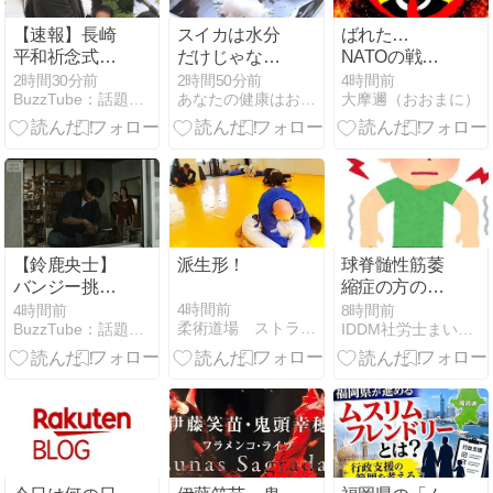
【速報】長崎
スイカは水分
ばれた…
平和祈念式典
だけじゃな
NATOの戦略
原爆の日81年
い。トマトの
的行き詰まり
2時間30分前
2時間50分前
4時間前
BuzzTube：話題・流行・旬・最新・注目の動画サイト
あなたの健康はお金で買えますか・・・？
大摩邇（おおまに）
1.5倍のリコピ
で幕を閉じた
ンで夏の紫外
40日間の対ロ
線・熱中症対
シア・テロ行
策に【管理栄
為
養士が解説】
【鈴鹿央士】
派生形！
球脊髄性筋萎
バンジー挑戦
縮症の方の障
は一旦保留!?
害年金受給事
4時間前
4時間前
8時間前
柔術道場 ストライプル早稲田ヒルマ道場
BuzzTube：話題・流行・旬・最新・注目の動画サイト
IDDM社労士まい〜障害年金の請求代理業務を行っています
「やらされそ
例紹介
う…」と苦笑
い＜芸能動画
＞(2026年8月
9日)