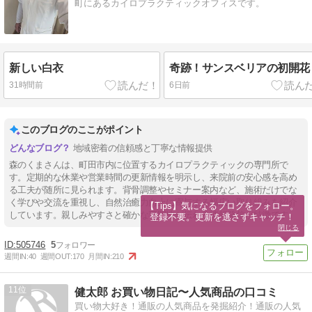
町にあるカイロプラクティックオフィスです。
新しい白衣
奇跡！サンスベリアの初開花
31時間前
6日前
このブログのここがポイント
地域密着の信頼感と丁寧な情報提供
森のくまさんは、町田市内に位置するカイロプラクティックの専門所で
す。定期的な休業や営業時間の更新情報を明示し、来院前の安心感を高め
る工夫が随所に見られます。背骨調整やセミナー案内など、施術だけでな
く学びや交流を重視し、自然治癒力向上に寄与する幅広い取り組みを紹介
【Tips】気になるブログをフォロー。

しています。親しみやすさと確かな専門性が伝わる情報発信が特徴です。
登録不要。更新を逃さずキャッチ！
閉じる
505746
5
週間IN:
40
週間OUT:
170
月間IN:
210
11
健太郎 お買い物日記〜人気商品の口コミ
買い物大好き！通販の人気商品を発掘紹介！通販の人気