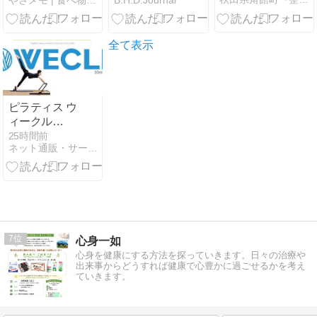
やさメモ | 食べ物の栄養・免疫・薬の情報をご提供します
B.H.D.Journal
認ポイント｜
エッセンスは
室温・湿度・
CLEPS高濃度
体調・冷房
配合！
全て表示
ピラティス ウ
ィークル
（WECLE）
25時間前
ネット通販・サービスはおすすめ？口コミ評判情報局
はサーキット
型マシンピラ
ティス！
7
心身一如
心身を健康にする方法を探っていきます。日々の治療や
出来事からどうすれば健康で心豊かに過ごせるかを考え
ていきます。