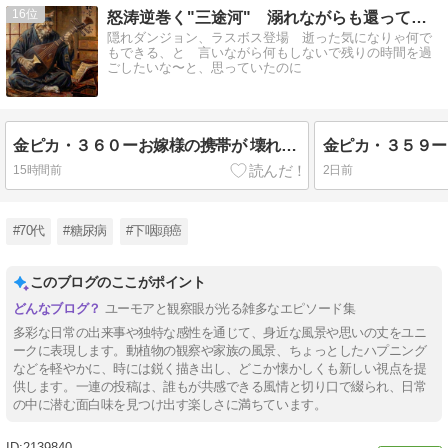
16
怒涛逆巻く"三途河" 溺れながらも還ってきた〜 ・・・ら
隠れダンジョン、ラスボス登場 逝った気になりゃ何で
もできる、と 言いながら何もしないで残りの時間を過
ごしたいな〜と、思っていたのに
金ピカ・３６０ーお嫁様の携帯が 壊れた～ Ⅲ
15時間前
2日前
#70代
#糖尿病
#下咽頭癌
このブログのここがポイント
ユーモアと観察眼が光る雑多なエピソード集
多彩な日常の出来事や独特な感性を通じて、身近な風景や思いの丈をユニ
ークに表現します。動植物の観察や家族の風景、ちょっとしたハプニング
などを軽やかに、時には鋭く描き出し、どこか懐かしくも新しい視点を提
供します。一連の投稿は、誰もが共感できる風情と切り口で綴られ、日常
の中に潜む面白味を見つけ出す楽しさに満ちています。
2139840