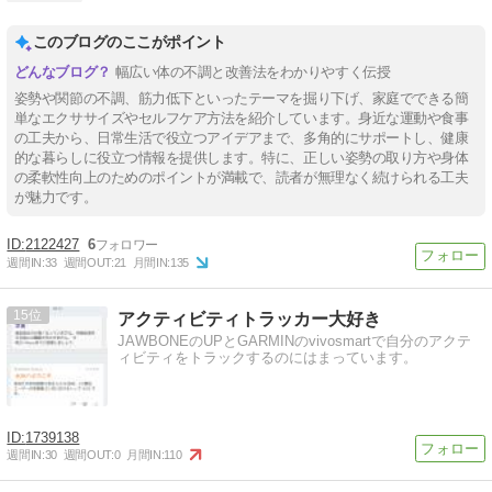
このブログのここがポイント
幅広い体の不調と改善法をわかりやすく伝授
姿勢や関節の不調、筋力低下といったテーマを掘り下げ、家庭でできる簡
単なエクササイズやセルフケア方法を紹介しています。身近な運動や食事
の工夫から、日常生活で役立つアイデアまで、多角的にサポートし、健康
的な暮らしに役立つ情報を提供します。特に、正しい姿勢の取り方や身体
の柔軟性向上のためのポイントが満載で、読者が無理なく続けられる工夫
が魅力です。
2122427
6
週間IN:
33
週間OUT:
21
月間IN:
135
15
アクティビティトラッカー大好き
JAWBONEのUPとGARMINのvivosmartで自分のアクテ
ィビティをトラックするのにはまっています。
1739138
週間IN:
30
週間OUT:
0
月間IN:
110