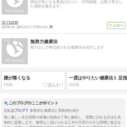
商品や気になる商品の口コミ・評判情報、お取り寄せし
た感想を書きます。
711830
週間IN:
40
週間OUT:
0
月間IN:
160
12
無努力健康法
努力なしで毎日続けれる健康法を紹介します
腰が痛くなる
一度はやりたい健康法１ 足
7日前
21日前
このブログのここがポイント
多角的な健康法と実践例を紹介
体に優しい生活習慣や栄養の知識を丁寧に解説し、実際に試せる方法を具
体的に提案します。無理なく続けられる工夫や日常の小さな習慣に焦点を