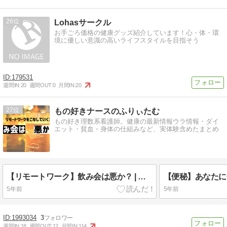
26
Lohasサークル
お手ごろ価格の健康グッズ紹介しています！心・体・環
境に優しい意識の高いライフスタイルを目指そう
179531
週間IN:
20
週間OUT:
0
月間IN:
20
27
もの好きナースのふりぃたむ
もの好き理数系看護師。健康の最新情報ウラ情報・ダイ
エット・貧血・身体の仕組みなど、実体験含めたまとめ
【リモートワーク】飲み会は悪か？ | 仕事で成果をあげるチームとは？
5年前
5年前
1993034
3
週間IN:
18
週間OUT:
12
月間IN:
114