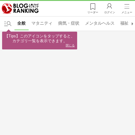
リーダー
ログイン
メニュー
全般
マタニティ
病気・症状
メンタルヘルス
福祉・
【Tips】このアイコンをタップすると、

カテゴリ一覧を表示できます。
閉じる