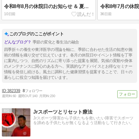
令和8年8月の休院日のお知らせ ＆ 夏はお体も省エネ！
10日前
36日前
このブログのここがポイント
季節の変化と養生法の融合
四季折々の養生や東洋医学の理論を軸に、季節に合わせた生活の知恵や施
術の情報を織り交ぜて伝えています。各月の休院日やイベント情報を丁寧
に案内しつつ、自然のリズムに寄り添った提案を展開。気候の変動や身体
のメンテナンスに関心のある方へ、実践的なアドバイスとお得なセミナー
情報を発信し続ける。風土に調和した健康習慣を提案することで、日々の
暮らしに役立つ知識を届けています。
382339
8
週間IN:
60
週間OUT:
140
月間IN:
230
8
Jrスポーツとリセット療法
Jrスポーツ障害から子供たちを救いたい障害でスポーツ
を諦める子供たちが無くなるよう活動をして行きたい。