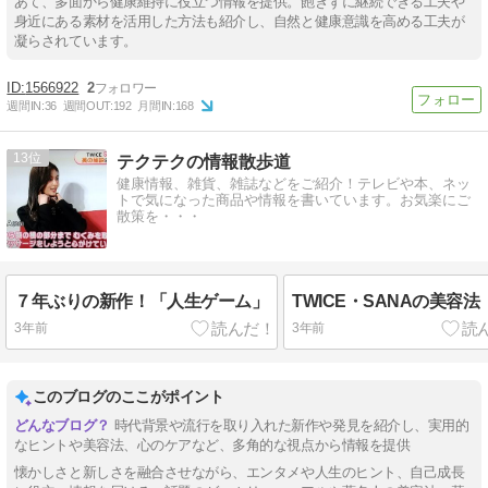
あて、多面から健康維持に役立つ情報を提供。飽きずに継続できる工夫や
身近にある素材を活用した方法も紹介し、自然と健康意識を高める工夫が
凝らされています。
1566922
2
週間IN:
36
週間OUT:
192
月間IN:
168
13
テクテクの情報散歩道
健康情報、雑貨、雑誌などをご紹介！テレビや本、ネッ
トで気になった商品や情報を書いています。お気楽にご
散策を・・・
７年ぶりの新作！「人生ゲーム」
TWICE・SANAの美容法
3年前
3年前
このブログのここがポイント
時代背景や流行を取り入れた新作や発見を紹介し、実用的
なヒントや美容法、心のケアなど、多角的な視点から情報を提供
懐かしさと新しさを融合させながら、エンタメや人生のヒント、自己成長