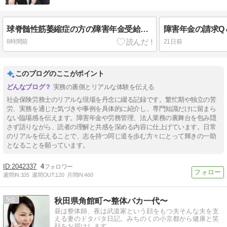
球脊髄性筋萎縮症の方の障害年金受給事例紹介
障害年金の請求Q
8時間前
21日前
このブログのここがポイント
実務の裏側とリアルな体験を伝える
社会保険労務士のリアルな現場を丹念に綴る記録です。繁忙期や独立の苦
労、実務を通じた気づきや事例を具体的に紹介し、専門知識だけに留まら
ない臨場感を伝えます。障害年金や労務管理、法人業務の裏舞台を包み隠
さず語りながら、読者の理解と共感を深める内容に仕上げています。日常
のリアルを伝えることで、志を持つ同じ道を歩む方々にとって輝きの一助
となることを願っています。
2042337
4
週間IN:
105
週間OUT:
120
月間IN:
460
5
秋田県角館町〜整体バカ一代〜
昼は整体師、夜は武道家という顔をもつ夫そんな夫を支
える妻のドタバタ日記。みちのくの小京都から健康と笑
顔をお届けします。