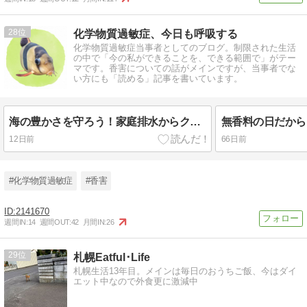
28
化学物質過敏症、今日も呼吸する
化学物質過敏症当事者としてのブログ。制限された生活
の中で「今の私ができることを、できる範囲で」がテー
マです。香害についての話がメインですが、当事者でな
い方にも「読める」記事を書いています。
海の豊かさを守ろう！家庭排水からクリーンに
12日前
66日前
#化学物質過敏症
#香害
2141670
週間IN:
14
週間OUT:
42
月間IN:
26
29
札幌Eatful･Life
札幌生活13年目。メインは毎日のおうちご飯、今はダイ
エット中なので外食更に激減中