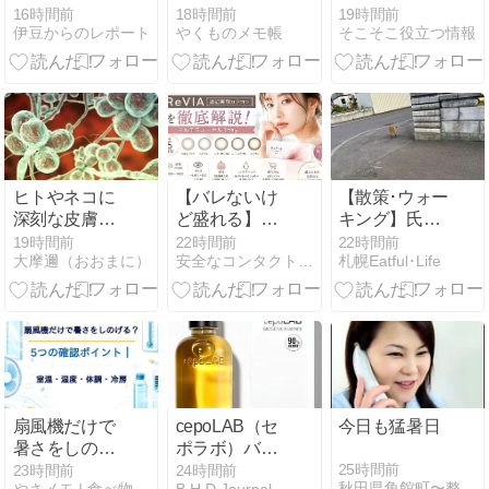
年度37％、コ
ル戦の規定の
じ】第1116回
16時間前
18時間前
19時間前
伊豆からのレポート
やくものメモ帳
そこそこ役立つ情報
メ消費減で 農
見直しについ
2026年8/12当
水省
て（ついでな
選番号発表
ので……
#05）
ヒトやネコに
【バレないけ
【散策･ウォー
深刻な皮膚疾
ど盛れる】
キング】氏神
患を引き起こ
ReVIA遠近両
参拝～夏モフ
19時間前
22時間前
22時間前
大摩邇（おおまに）
安全なコンタクト通販おすすめ3選！安全なサイトの見分け方♪
札幌Eatful･Life
す真菌が南米
用カラコン
との遭遇
で拡大中。ア
『マルチフォ
メリカにもじ
ーカル1day』
きに上陸する
全5種類・度
可能性がある
数・加入度を
徹底解説
扇風機だけで
cepoLAB（セ
今日も猛暑日
暑さをしのげ
ポラボ）バイ
る？5つの確
オジェニック
25時間前
23時間前
24時間前
秋田県角館町〜整体バカ一代〜