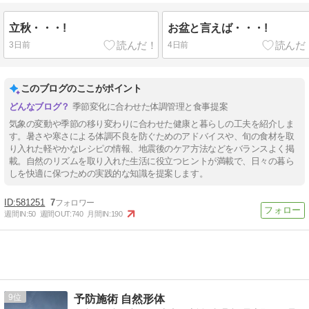
立秋・・・!
お盆と言えば・・・!
3日前
4日前
このブログのここがポイント
季節変化に合わせた体調管理と食事提案
気象の変動や季節の移り変わりに合わせた健康と暮らしの工夫を紹介しま
す。暑さや寒さによる体調不良を防ぐためのアドバイスや、旬の食材を取
り入れた軽やかなレシピの情報、地震後のケア方法などをバランスよく掲
載。自然のリズムを取り入れた生活に役立つヒントが満載で、日々の暮ら
しを快適に保つための実践的な知識を提案します。
581251
7
週間IN:
50
週間OUT:
740
月間IN:
190
9
予防施術 自然形体