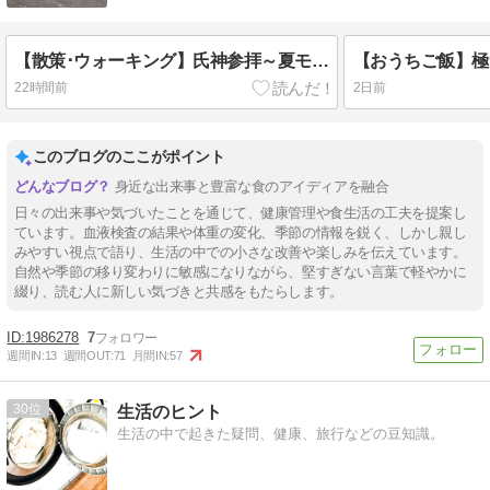
【散策･ウォーキング】氏神参拝～夏モフとの遭遇
22時間前
2日前
このブログのここがポイント
身近な出来事と豊富な食のアイディアを融合
日々の出来事や気づいたことを通じて、健康管理や食生活の工夫を提案し
ています。血液検査の結果や体重の変化、季節の情報を鋭く、しかし親し
みやすい視点で語り、生活の中での小さな改善や楽しみを伝えています。
自然や季節の移り変わりに敏感になりながら、堅すぎない言葉で軽やかに
綴り、読む人に新しい気づきと共感をもたらします。
1986278
7
週間IN:
13
週間OUT:
71
月間IN:
57
30
生活のヒント
生活の中で起きた疑問、健康、旅行などの豆知識。