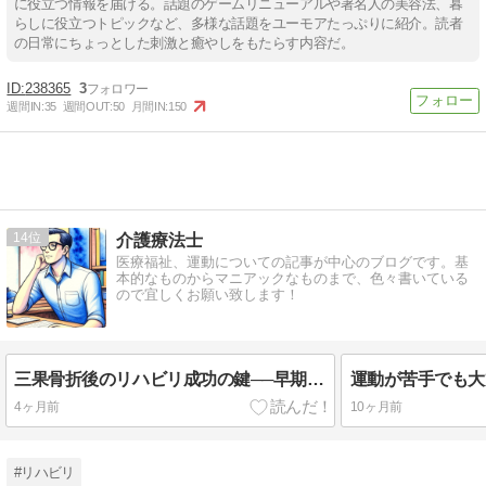
に役立つ情報を届ける。話題のゲームリニューアルや著名人の美容法、暮
らしに役立つトピックなど、多様な話題をユーモアたっぷりに紹介。読者
の日常にちょっとした刺激と癒やしをもたらす内容だ。
238365
3
週間IN:
35
週間OUT:
50
月間IN:
150
14
介護療法士
医療福祉、運動についての記事が中心のブログです。基
本的なものからマニアックなものまで、色々書いている
ので宜しくお願い致します！
三果骨折後のリハビリ成功の鍵──早期回復のためのポイント徹底ガイド
4ヶ月前
10ヶ月前
#リハビリ