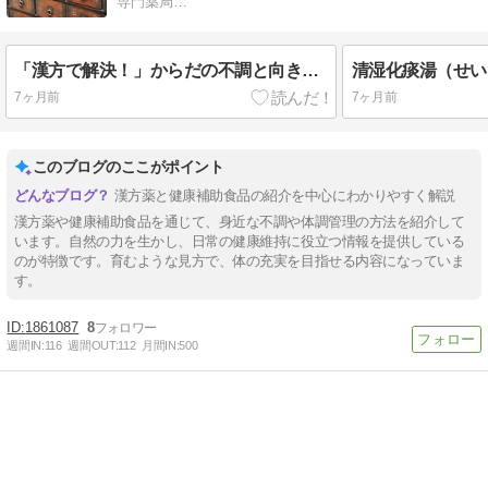
専門薬局…
「漢方で解決！」からだの不調と向き合う自然の力
清湿化痰湯（せい
7ヶ月前
7ヶ月前
このブログのここがポイント
漢方薬と健康補助食品の紹介を中心にわかりやすく解説
漢方薬や健康補助食品を通じて、身近な不調や体調管理の方法を紹介して
います。自然の力を生かし、日常の健康維持に役立つ情報を提供している
のが特徴です。育むような見方で、体の充実を目指せる内容になっていま
す。
1861087
8
週間IN:
116
週間OUT:
112
月間IN:
500