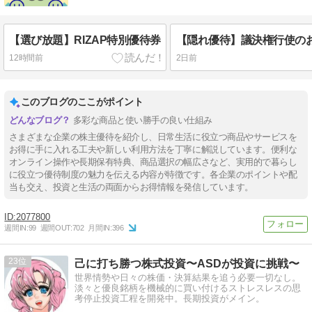
【選び放題】RIZAP特別優待券
12時間前
2日前
このブログのここがポイント
多彩な商品と使い勝手の良い仕組み
さまざまな企業の株主優待を紹介し、日常生活に役立つ商品やサービスを
お得に手に入れる工夫や新しい利用方法を丁寧に解説しています。便利な
オンライン操作や長期保有特典、商品選択の幅広さなど、実用的で暮らし
に役立つ優待制度の魅力を伝える内容が特徴です。各企業のポイントや配
当も交え、投資と生活の両面からお得情報を発信しています。
2077800
週間IN:
99
週間OUT:
702
月間IN:
396
23
己に打ち勝つ株式投資〜ASDが投資に挑戦〜
世界情勢や日々の株価・決算結果を追う必要一切なし。
淡々と優良銘柄を機械的に買い付けるストレスレスの思
考停止投資工程を開発中。長期投資がメイン。