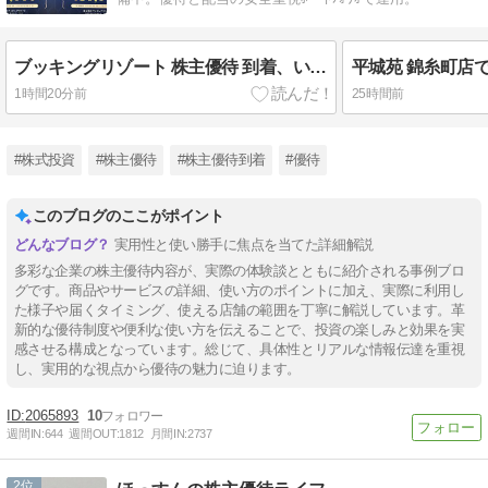
ブッキングリゾート 株主優待 到着、いつ届く｜使い方・使える施設・ホテルを詳しく紹介
1時間20分前
25時間前
#株式投資
#株主優待
#株主優待到着
#優待
このブログのここがポイント
実用性と使い勝手に焦点を当てた詳細解説
多彩な企業の株主優待内容が、実際の体験談とともに紹介される事例ブロ
グです。商品やサービスの詳細、使い方のポイントに加え、実際に利用し
た様子や届くタイミング、使える店舗の範囲を丁寧に解説しています。革
新的な優待制度や便利な使い方を伝えることで、投資の楽しみと効果を実
感させる構成となっています。総じて、具体性とリアルな情報伝達を重視
し、実用的な視点から優待の魅力に迫ります。
2065893
10
週間IN:
644
週間OUT:
1812
月間IN:
2737
2