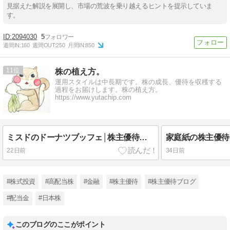
見据えた解説を展開し、市場の荒波を乗り越えるヒントを提示していま
す。
2094030
5
週間IN:
160
週間OUT:
250
月間IN:
850
11
株の植え方。
運用スタイルは中長期です。株の成長、優待を収穫する
過程をお届けします。株の植え方。
https://www.yutachip.com
ミスドのドーナツブッフェ│株主優待で体験。何個食べられるか・どれだけお得かを検証します
22日前
34日前
#株式投資
#高配当株
#金融
#株主優待
#株主優待ブログ
#配当金
#日本株
このブログのここがポイント