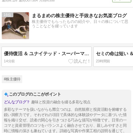
週間IN:
126
週間OUT:
504
月間IN:
558
16
まるまめの株主優待と手抜きなお気楽ブログ
株主優待でもらったものの紹介や、日々の株について思
うことなどを綴っています
優待復活 ＆ ユナイテッド・スーパーマーケット・ホールディングスとトミタとアグレ都市デザインの優待
14分前
23時間前
#株主優待
このブログのここがポイント
趣味と投資の融合を綴る多彩な視点
多彩なテーマを扱いながらも際立つのは、自然観察と投資活動を俯瞰する
鋭い洞察力です。それぞれの項目で具体的な体験談やデータに基づいた情
報を織り交ぜ、読者の関心を引きつける巧みな描写が特徴です。日常の一
コマと資産管理のコツをバランスよく融合させており、親しみやすさと同
時に情報の深さも兼ねています。詳細な写真や作業工程の説明を通じて、