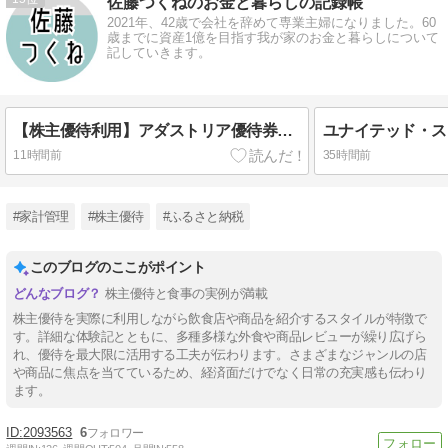
佐藤つくねのお金と暮らしの記録帳
2021年、42歳で会社を辞めて専業主婦になりました。60
歳までに資産1億を目指す我が家のお金と暮らしについて
記していきます。
【株主優待利用】アダストリア優待券10,000円分の使い道 (2025/02分)
11時間前
35時間前
#家計管理
#株主優待
#ふるさと納税
このブログのここがポイント
株主優待と食事の実例が満載
株主優待を実際に利用しながら飲食店や商品を紹介するスタイルが特徴で
す。詳細な体験記とともに、多種多様な外食や商品レビューが繰り広げら
れ、優待を最大限に活用する工夫が伝わります。さまざまなジャンルの店
や商品に焦点を当てているため、経済面だけでなく日常の充実感も伝わり
ます。
2093563
6