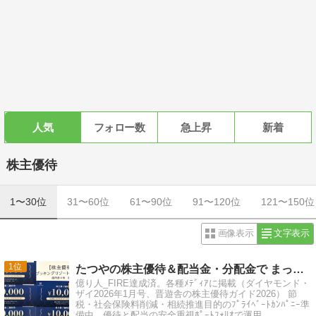
人気
フォロー数
急上昇
新着
株主優待
1〜30位
31〜60位
61〜90位
91〜120位
121〜150位
画像表示
文字表示
1
たつやの株主優待＆配当金・分配金で まったりライフ！
億り人_FIRE達成済。各種ﾒﾃﾞｨｱに掲載（ダイヤモンド・
ザイ2026年1月号、晋遊舎の株主優待ガイド2026） 節
税・社会保険料削減・相続推進目的のﾌﾟﾗｲﾍﾞｰﾄｶﾝﾊﾟﾆｰ準
備中。優待と配当の安全重視ﾎﾟｰﾄﾌｫﾘｵで運用。