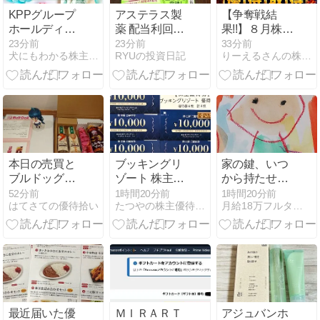
KPPグループ
アステラス製
【争奪戦結
ホールディン
薬 配当利回り
果!!】８月株主
グス（9274）
は物足りな
優待権利取得
23分前
23分前
33分前
犬にもわかる株主優待
RYUの投資日記
りーえるさんの株主優待生活ブログ
株主優待
い？
状況を発表！
1,000円分の図
8月7日まで
書カード
NEXT（3月・
9月末優待）
本日の売買と
ブッキングリ
家の鍵、いつ
ブルドッグソ
ゾート 株主優
から持たせ
ース様からの
待 到着、いつ
る？
52分前
1時間20分前
1時間20分前
はてさての優待拾い
たつやの株主優待＆配当金・分配金で まったりライフ！
月給18万フルタイムワーママMISAの育児・株etc.
優待
届く｜使い
方・使える施
設・ホテルを
詳しく紹介
最近届いた優
ＭＩＲＡＲＴ
アジュバンホ