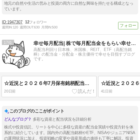
地元の自然や生活の営みと投資の両方に自然な興味を持たせる構成となっ
ています。
1947307
12
週間IN:
120
週間OUT:
630
月間IN:
500
17
幸せ毎月配当| 株で毎月配当金をもらい幸せになるブログで…
高配当利回り日本株、米国株、REIT、ETF（高配当銘
柄）の配当金・分配金・株主優待で幸せを目指すブログ
です。
☆近況と２０２６年7月保有銘柄配当金一覧について
20日前
41日前
このブログのここがポイント
多彩な資産と配当状況を詳細分析
株式や投資信託、リートを中心に多様な資産の配当金実績や投資方針を体
系的に紹介しています。国内外の高配当銘柄やETF、NISAやジュニアNISA
の運用状況に加え、投資戦略の変更や資産形成の進捗も丁寧に解説。投資