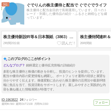
3
ぐでりんの株主優待と配当で ぐでぐでライフ
株主優待と配当金目的で長期運用しています。日々のト
レード・到着した優待品の紹介・ふるさと納税などを綴
っています。
株主優待新設IR等＆日本製紙（3863）・チムニー（3178）・クオール（3034）株主優待到着
2時間20分前
26時間前
このブログのここがポイント
銘柄選定と優待拡充情報の詳細紹介
多彩な株主優待と株価の動きを分析し、投資のヒントを提供しています。
配当や優待内容の変更情報も網羅し、ポートフォリオ運用の現状と展望を
分かりやすく伝えます。株価変動に合わせた株主優待の活用法や最新IR情
報に焦点を当て、投資活動をサポートします。親しみやすさと実践的な内
容を兼ね備えた情報展開が特徴です。
1963822
24
週間IN:
560
週間OUT:
2100
月間IN:
2150