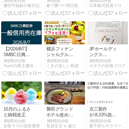
ート製薬,ＰＨ
推移・株価は
2時間30分前
3時間前
3時間10分前
優待守銭奴の株日記
株で勝つ!! 明日急騰株＆先行予想シグナル
日本株式投資ブログ｜コツコツ堅実に稼ぐ！
Ｃホールディ
下落が強めの
ングス,イチケ
推移から大き
ン,三菱マテリ
く上昇
アル,ナカノフ
【6098】
ドー建設,フル
ヤ金属,ＡＤＥ
ＫＡ,藤田観光,
ゲオホールデ
【2026/8/7】
横浜フィナン
JPホールディ
ィングス,フジ
SMBC日興証
シャルグルー
ングス
クラ,メガチッ
券 一般信用売
プ(7186)【株
（2749）より
3時間10分前
3時間20分前
3時間20分前
プス,日本触媒,
Yoshiの株主優待ブログ
くきの楽しい投資生活
ホタテの目株ブログ
在庫状況
主優待利用】
株主優待が到
パイロット,ブ
水信フルーツ
着！
ラザー工業,Ｔ
パーラーでシ
ＯＫＡＩ,岩谷
ャインマスカ
産業,ＳＨＩＦ
ットのパフェ
Ｔ,レゾナック,
を注文！
福山通運,旭ダ
イヤモンド工
10月のふるさ
磐田グランド
京三製作
業,コスモＨＤ,
と納税改正
ホテル改め
が-8.33%急
ミズノ,保土谷
「GREENITY
落、なぜ？日
化学工業,リロ
3時間20分前
3時間20分前
3時間20分前
女医ママの資産運用
投資生活 in 遠江
妻子持ちサラリーマンが40代でリタイアし投資生活
IWATA」の鉄
経は77円安｜
グループ,フコ