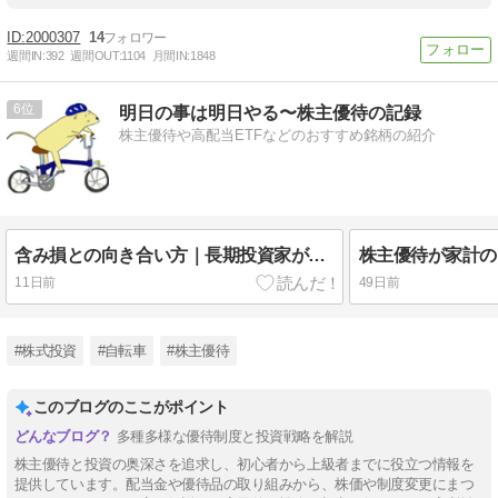
2000307
14
週間IN:
392
週間OUT:
1104
月間IN:
1848
6
明日の事は明日やる〜株主優待の記録
株主優待や高配当ETFなどのおすすめ銘柄の紹介
含み損との向き合い方｜長期投資家が冷静さを取り戻すための思考法
11日前
49日前
#株式投資
#自転車
#株主優待
このブログのここがポイント
多種多様な優待制度と投資戦略を解説
株主優待と投資の奥深さを追求し、初心者から上級者までに役立つ情報を
提供しています。配当金や優待品の取り組みから、株価や制度変更にまつ