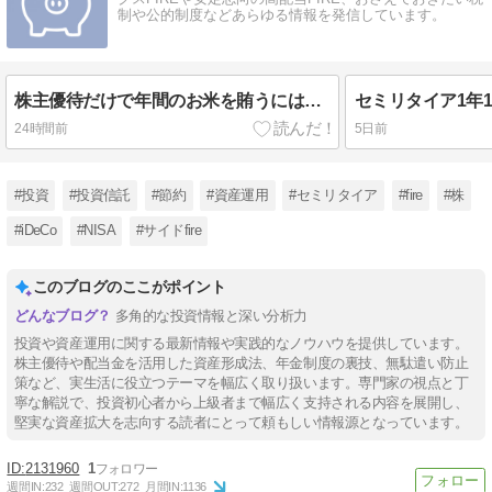
制や公的制度などあらゆる情報を発信しています。
株主優待だけで年間のお米を賄うにはいくら必要？おすすめの4パターン
24時間前
5日前
#投資
#投資信託
#節約
#資産運用
#セミリタイア
#fire
#株
#iDeCo
#NISA
#サイドfire
このブログのここがポイント
多角的な投資情報と深い分析力
投資や資産運用に関する最新情報や実践的なノウハウを提供しています。
株主優待や配当金を活用した資産形成法、年金制度の裏技、無駄遣い防止
策など、実生活に役立つテーマを幅広く取り扱います。専門家の視点と丁
寧な解説で、投資初心者から上級者まで幅広く支持される内容を展開し、
堅実な資産拡大を志向する読者にとって頼もしい情報源となっています。
2131960
1
週間IN:
232
週間OUT:
272
月間IN:
1136