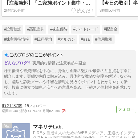
【注意喚起】「ご家族ポイント集中・特別ボーナス進呈のお知らせ」はフィッシング詐欺メール！怪しい見分け方と対処法
2時間20分前
3時間50分前
#投資信託
#高配当株
#株主優待
#デイトレード
#配当金
#株主優待情報
#日経平均
#オルカン
#nisa
#信用取引
このブログのここがポイント
実用的な情報と注意喚起を融合
株主優待や投資情報を中心に、身近な企業の魅力や最新の注意点を丁寧に
紹介します。実績や内容に踏み込み、具体的な数値や制度を解説しながら
も、危険な詐欺メールや不審な情報を見抜くポイントもわかりやすく伝
授。投資に役立つ知恵と安全への意識を高め、正確さと信頼性を追求して
います。
2128709
15
週間IN:
240
週間OUT:
1420
月間IN:
1010
8
マネリテLab.
FIREを目指す人のためのWEBメディア。王道のインデッ
クスFIREや安定志向の高配当FIRE、おさえておきたい税