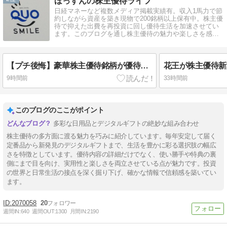
ほっすんの株主優待ライフ
日経マネーなど複数メディア掲載実績有。収入1馬力で節
約しながら資産を築き現物で200銘柄以上保有中。株主優
待で抑えた出費を再投資に回し優待生活を加速させてい
ます。このブログを通し株主優待の魅力や楽しさを感じ
てもらえると嬉しいです。
【プチ後悔】豪華株主優待銘柄が優待廃止！しかしその理由が…
9時間前
33時間前
このブログのここがポイント
多彩な日用品とデジタルギフトの絶妙な組み合わせ
株主優待の多方面に渡る魅力を巧みに紹介しています。毎年安定して届く
定番品から新発見のデジタルギフトまで、生活を豊かに彩る選択肢の幅広
さを特徴としています。優待内容の詳細だけでなく、使い勝手や特典の裏
側にまで目を向け、実用性と楽しさを両立させている点が魅力です。投資
の世界と日常生活の接点を深く掘り下げ、確かな情報で信頼感を築いてい
ます。
2070058
20
週間IN:
640
週間OUT:
1300
月間IN:
2190