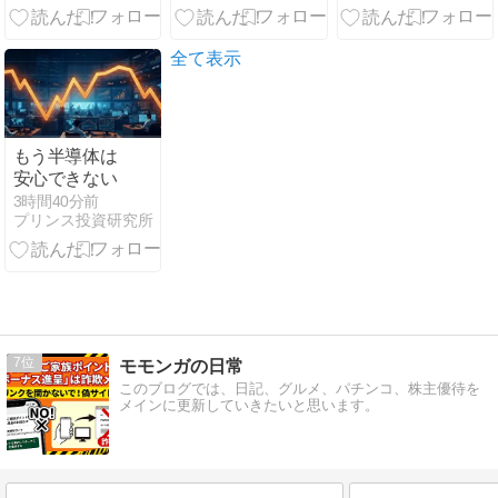
板焼ランチが
FIRE投資家の
ク,三精テクノ
最高だった！
資産公開
ロジーズ,三ツ
全て表示
星ベルト,エン,
ラウンドワン,
北野建設,デジ
ハＨＤ,Ｊ－Ｍ
ＡＸ
もう半導体は
安心できない
3時間40分前
プリンス投資研究所
7
モモンガの日常
このブログでは、日記、グルメ、パチンコ、株主優待を
メインに更新していきたいと思います。