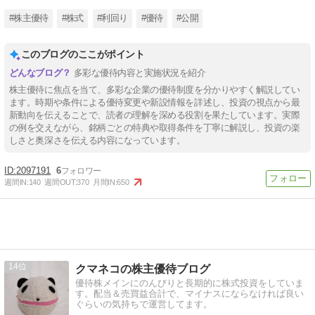
#株主優待
#株式
#利回り
#優待
#公開
このブログのここがポイント
多彩な優待内容と実施状況を紹介
株主優待に焦点を当て、多彩な企業の優待制度を分かりやすく解説してい
ます。時期や条件による優待変更や新設情報を詳述し、投資の視点から最
新動向を伝えることで、読者の理解を深める役割を果たしています。実際
の例を交えながら、銘柄ごとの特典や取得条件を丁寧に解説し、投資の楽
しさと奥深さを伝える内容になっています。
2097191
6
週間IN:
140
週間OUT:
370
月間IN:
650
14
クマネコの株主優待ブログ
優待株メインにのんびりと長期的に株式投資をしていま
す。配当＆売買益合計で、マイナスにならなければ良い
ぐらいの気持ちで運営してます。