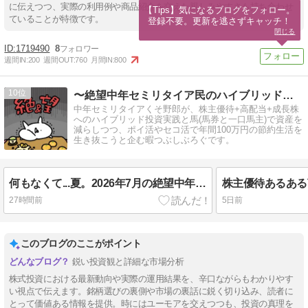
に伝えつつ、実際の利用例や商品紹介を交えた親しみやすさも持ち合わせ
【Tips】気になるブログをフォロー。

ていることが特徴です。
登録不要。更新を逃さずキャッチ！
閉じる
1719490
8
週間IN:
200
週間OUT:
760
月間IN:
800
10
〜絶望中年セミリタイア民のハイブリッド投資+節約生活〜
中年セミリタイアくそ野郎が、株主優待+高配当+成長株
へのハイブリッド投資実践と馬(馬券と一口馬主)で資産を
減らしつつ、ポイ活やセコ活で年間100万円の節約生活を
生き抜こうと企む暇つぶしぶろぐです。
何もなくて...夏。2026年7月の絶望中年ニート家計簿。
27時間前
5日前
このブログのここがポイント
鋭い投資観と詳細な市場分析
株式投資における最新動向や実際の運用結果を、辛口ながらもわかりやす
い視点で伝えます。銘柄選びの裏側や市場の裏話に鋭く切り込み、読者に
とって価値ある情報を提供。時にはユーモアを交えつつも、投資の真理を