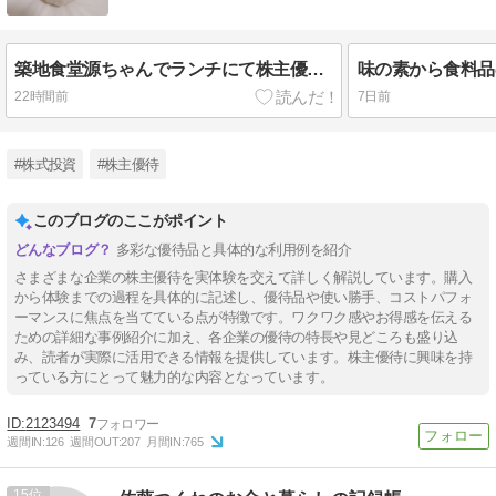
築地食堂源ちゃんでランチにて株主優待利用
味の素から食料品
22時間前
7日前
#株式投資
#株主優待
このブログのここがポイント
多彩な優待品と具体的な利用例を紹介
さまざまな企業の株主優待を実体験を交えて詳しく解説しています。購入
から体験までの過程を具体的に記述し、優待品や使い勝手、コストパフォ
ーマンスに焦点を当てている点が特徴です。ワクワク感やお得感を伝える
ための詳細な事例紹介に加え、各企業の優待の特長や見どころも盛り込
み、読者が実際に活用できる情報を提供しています。株主優待に興味を持
っている方にとって魅力的な内容となっています。
2123494
7
週間IN:
126
週間OUT:
207
月間IN:
765
15