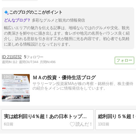
このブログのここがポイント
多彩なグルメと観光の情報発信
幅広いエリアの魅力を伝える記事は、地域ならではのグルメや文化、観光
の奥深さを鮮やかに描き出します。食レポや地元の名所をバランス良く紹
介し、訪れる意欲を引き出す工夫が随所に光る内容です。初心者でも気軽
に楽しめる情報設計となっております。
2110232
5
週間IN:
112
週間OUT:
344
月間IN:
496
19
ＭＡの投資・優待生活ブログ
サラリーマン投資家MAが株の考察・銘柄分析、株主優待
の紹介をメインに情報発信をしています。
実は総利回り4％超！あの日本トップ企業と、ギフトカードが選べる優秀スーパー銘柄！！
6日前
13日前