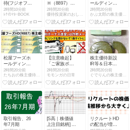
待(フジオフー
Ｈ（8897）株
ールディング
ドグループ&
主優待。プレ
スから株主優
2時間10分前
2時間20分前
2時間20分前
ﾚﾅのﾏﾈｰBOOK
優待投資家のおしごと
かぶ太郎の株主優待ブログ
ジェリービー
ミアム優待俱
待が到着
ンズ)今日の取
楽部（アマギ
引
フ含）。優待
クロス情報。
松屋フーズホ
【注意喚起】
株主優待新設
ールディング
「ご家族ポイ
IR等＆日本製
ス(9887)から
ント集中・特
紙（3863）・
2時間20分前
2時間20分前
2時間20分前
たちおの株主優待ブログ
モモンガの日常
ぐでりんの株主優待と配当で ぐでぐでライフ
株主優待が到
別ボーナス進
チムニー
着
呈のお知ら
（3178）・ク
せ」はフィッ
オール
シング詐欺メ
（3034）株主
ール！怪しい
優待到着
見分け方と対
処法
取引報告、26
[S高｜株価値
リクルートHD
年7月期
上注目銘柄] ロ
の配当が増配