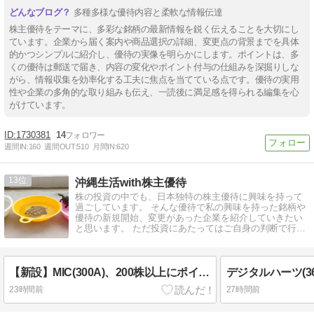
多種多様な優待内容と柔軟な情報伝達
株主優待をテーマに、多彩な銘柄の最新情報を鋭く伝えることを大切にし
ています。企業から届く案内や商品選択の詳細、変更点の背景までを具体
的かつシンプルに紹介し、優待の実像を明らかにします。ポイントは、多
くの優待は郵送で届き、内容の変化やポイント付与の仕組みを深掘りしな
がら、情報収集を効率化する工夫に焦点を当てている点です。優待の実用
性や企業の多角的な取り組みも伝え、一読後に満足感を得られる編集を心
がけています。
1730381
14
週間IN:
160
週間OUT:
510
月間IN:
620
13
沖縄生活with株主優待
株の投資の中でも、日本独特の株主優待に興味を持って
過ごしています。 そんな優待で私の興味を持った銘柄や
優待の新規開始、変更があった企業を紹介していきたい
と思います。 ただ投資にあたってはご自身の判断で行う
ようにしてください。
【新設】MIC(300A)、200株以上にポイント進呈で開始
23時間前
27時間前