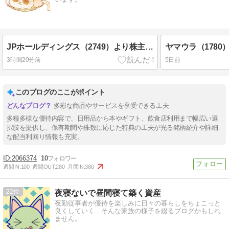
JPホールディングス（2749）より株主優待が到着！
3時間20分前
5日前
このブログのここがポイント
多彩な商品やサービスを享受できる工夫
多種多様な優待内容で、日用品から本やギフト、飲食店利用まで幅広い選
択肢を提供し、保有期間や株数に応じた特典の工夫が光る銘柄紹介や詳細
な配当利回り情報も充実。
2066374
10
週間IN:
100
週間OUT:
280
月間IN:
380
22
夜寝ないで昼間寝て築く資産
夜勤従事者が優待を楽しみに日々の暮らしをちょこっと
良くしていく…そんな家族の様子を綴るブログかもしれ
ません。