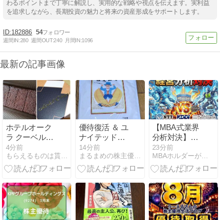
わるポイントまで丁寧に解説し、実用的な戦略や視点を伝えます。実利益
を追求しながら、長期投資の魅力と将来の資産形成をサポートします。
182886
54
週間IN:
280
週間OUT:
240
月間IN:
1096
最新の記事画像
ホテルオーク
優待復活 ＆ ユ
【MBA式業界
ラ クーベルチ
ナイテッド・
分析対決】通
ュールショコ
スーパーマー
信メガ3社
4分前
14分前
23分前
もらえるものは貰っちゃおっ！
まるまめの株主優待と手抜きなお気楽ブログ
MBAホルダーが保有している株主優待銘柄
ラケーキ
ケット・ホー
（NTT vs
ルディングス
KDDI vs ソフ
とトミタとア
トバンク）の
グレ都市デザ
未来戦略は全
インの優待
く違う😳