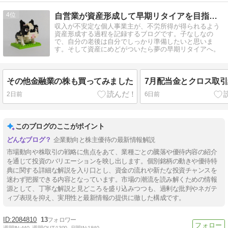
4
自営業が資産形成して早期リタイアを目指すブログ
収入が不安定な個人事業主が、不労所得が得られるよう
資産形成する過程を記録するブログです。子なしなの
で、自分の老後は自分でしっかり準備したいと思いま
す。そして資産にめどがついたら夢の早期リタイアへ。
その他金融業の株も買ってみました
7月配当金とクロス取
2日前
6日前
このブログのここがポイント
企業動向と株主優待の最新情報解説
市場動向や株取引の戦略に焦点をあて、業種ごとの騰落や優待内容の紹介
を通じて投資のバリエーションを映し出します。個別銘柄の動きや優待特
典に関する詳細な解説を入り口とし、資金の流れや新たな投資チャンスを
迷わず把握できる内容となっています。市場の潮流を読み解くための情報
源として、丁寧な解説と見どころを盛り込みつつも、過剰な批判やネガテ
ィブ表現を抑え、実用性と最新情報の提供に徹した構成です。
2084810
13
週間IN:
440
週間OUT:
1300
月間IN:
1840