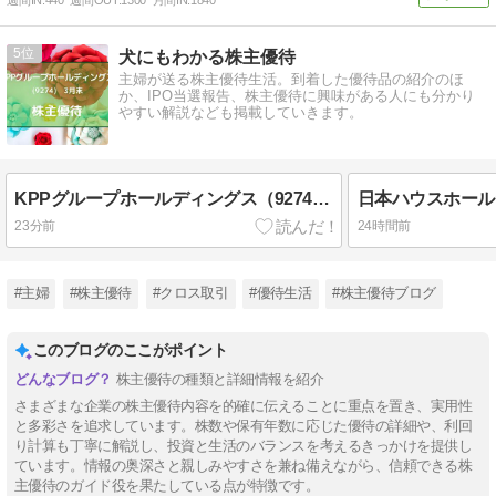
5
犬にもわかる株主優待
主婦が送る株主優待生活。到着した優待品の紹介のほ
か、IPO当選報告、株主優待に興味がある人にも分かり
やすい解説なども掲載していきます。
KPPグループホールディングス（9274）株主優待 1,000円分の図書カードNEXT（3月・9月末優待）
23分前
24時間前
#主婦
#株主優待
#クロス取引
#優待生活
#株主優待ブログ
このブログのここがポイント
株主優待の種類と詳細情報を紹介
さまざまな企業の株主優待内容を的確に伝えることに重点を置き、実用性
と多彩さを追求しています。株数や保有年数に応じた優待の詳細や、利回
り計算も丁寧に解説し、投資と生活のバランスを考えるきっかけを提供し
ています。情報の奥深さと親しみやすさを兼ね備えながら、信頼できる株
主優待のガイド役を果たしている点が特徴です。