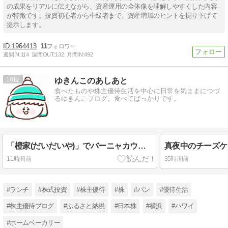
の成果をリアルに伝えながら、資産運用の全体像を理解しやすくした内容
が特徴です。投資初心者から中級者まで、資産増加のヒントを掘り下げて
提示します。
1964413
11
週間IN:
114
週間OUT:
132
月間IN:
492
18
ゆきんこのあしあと
食べたものや株主優待生活を中心に日常を気ままにつづ
るゆきんこブログ。食べてばっかりです。
「橙家(だいだいや)」でバーニャカウダー、中落ちまぐろの特製カツレツ、骨付きもも肉のグリル食べたよ！／横浜・みなとみらい
11時間前
35時間前
#ランチ
#株式投資
#株主優待
#株
#パン
#優待生活
#株主優待ブログ
#ふるさと納税
#日本株
#横浜
#ハワイ
#ホームベーカリー