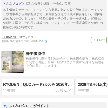
多彩な分野を網羅した情報の宝庫
株主優待をテーマにしてさまざまな業界の魅力を鋭く伝えます。ティッシ
ュや食事券から高額配当まで、多角的な視点で比較や解説を行い、理解を
深めるお手伝いをします。特典の裏側やその使い勝手を追求し、実用性と
信頼性を両立した内容で構成されています。まるで一流評論家さながらの
的確な分析が特徴です。
1894786
11
週間IN:
160
週間OUT:
60
月間IN:
750
12
株主優待侍
株主優待に関する銘柄紹介や、株主総会情報、株式取引
に関する雑記、金融・経済情勢まで含めて身近な話題を
中心に書いていきます。
RYODEN：QUOカード3,000円 2026年3月権利(8084)
14時間前
20時間前
このブログのここがポイント