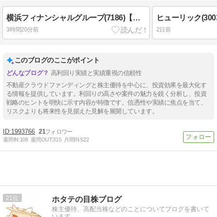
横浜フィナンシャルグループ(7186)【株主優待利用】水信フルーツパーラーでシャインマスカットのパフェを注文！
3時間20分前
2日前
このブログのここがポイント
高利回り実績と実績重視の信頼性
不動産クラウドファンディングと株主優待を中心に、投資効果を最大化す
る情報を提供しています。利回りの高さや案件の魅力を鋭く分析し、投資
戦略のヒントを明快に示す内容が特徴です。信憑性や実績に焦点を当て、
リスクよりも将来性を見据えた見解を展開しています。
1993766
21
週間IN:
108
週間OUT:
315
月間IN:
522
21
ホタテの目株ブログ
株主優待、高配当株などのことについてブログを書いて
います。