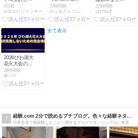
のレジャープ
をブログレビ
って本当？実
2日前
23時間前
27時間前
お出かけジャンキー
のぶるさん けふはどこ行く？
はぴねす
ールで小2の
ュー！キャン
感できない5
息子と遊んで
プサイトの魅
つの理由と後
きた話
力やおすすめ
悔しない選び
層を解説
方
全て表示
2026びわ湖大
花火大会の穴
場は？無料ス
28時間前
旅パス
ポットの現実
と攻略法
経験.com 2分で読めるプチブログ。色々な経験ネタ集です！
7
日常生活で実経験したことに関するブログです。シンプルに本音でレビューします。暇つぶしにどうぞ！