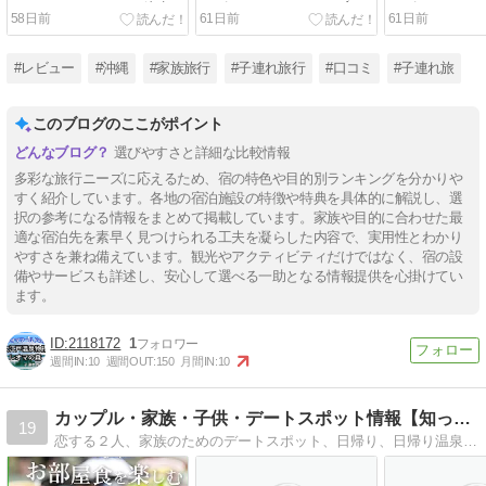
NEWレオマワールド徒歩5
ッズスペースがすごい宿も
ッズスペース
58日前
61日前
61日前
分！1泊2日の本音レポート
厳選！
厳選！
#レビュー
#沖縄
#家族旅行
#子連れ旅行
#口コミ
#子連れ旅
このブログのここがポイント
選びやすさと詳細な比較情報
多彩な旅行ニーズに応えるため、宿の特色や目的別ランキングを分かりや
すく紹介しています。各地の宿泊施設の特徴や特典を具体的に解説し、選
択の参考になる情報をまとめて掲載しています。家族や目的に合わせた最
適な宿泊先を素早く見つけられる工夫を凝らした内容で、実用性とわかり
やすさを兼ね備えています。観光やアクティビティだけではなく、宿の設
備やサービスも詳述し、安心して選べる一助となる情報提供を心掛けてい
ます。
2118172
1
週間IN:
10
週間OUT:
150
月間IN:
10
カップル・家族・子供・デートスポット情報【知って得する情報…
19
恋する２人、家族のためのデートスポット、日帰り、日帰り温泉、ドライブコースを、沖縄から北海道まで情報満載で紹介