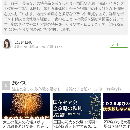
山、静岡、長崎などの特産品を活かした食べ放題や会席、海鮮バイキング
の特徴を丁寧に比較し、望む食事体験に合った宿選びの手助けとなる情報
を提供しています。地元の新鮮さと多彩なプランに焦点をあて、詳細なポ
イント解説と比較表を駆使し、食べることへの欲求を満たす提案を行いま
す。宿のタイプやエリア別の特色をわかりやすく伝えることで、訪れる目
的にぴったりな宿の選定を後押しします。
2141140
週間IN:
30
週間OUT:
80
月間IN:
120
旅パス
9
過去の苦い失敗体験を活かし、複雑な「交通パス」や「お得な旅行術」を初心者向けにわかりやすく翻訳して発信中！公式情報とリアルな体験をベースに、皆様の旅行を「もっと賢く、もっと自由に」するお手伝いをします。
大曲の花火の穴場スポット
三国の花火を穴場で満喫！
2026びわ湖
と混雑を避けて楽しむ完全
渋滞回避とおすすめスポッ
場は？無料ス