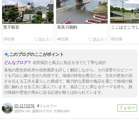
荒子観音
長良川鵜飼
ここはどこで
19日前
48日前
63日前
このブログのここがポイント
名所探訪と風土に焦点を当てた丁寧な紹介
各地の歴史的名所や自然風景を詳しく解説しながら、その背景やエピソー
ドを巧みに織り交ぜた内容です。地域の特色を際立たせ、文化や歴史の深
さを伝える工夫を凝らした構成で、魅力的な景観や逸話を通じて地域の魅
惑に触れさせる工夫に富んでいます。各話ごとに異なるテーマを持ち、旅
の情緒や歴史の厚みに迫る記述が散りばめられています。
1171076
4
週間IN:
140
週間OUT:
310
月間IN:
600