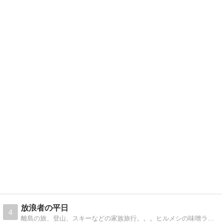
放浪者の平日
4
離島の旅、登山、スキーなどの家族旅行。。。ヒルメシの味噌ラーメンやカレーなど。。トォチャンと家族の日常を綴ったブログです。