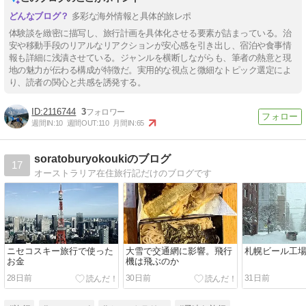
多彩な海外情報と具体的旅レポ
体験談を緻密に描写し、旅行計画を具体化させる要素が詰まっている。治
安や移動手段のリアルなリアクションが安心感を引き出し、宿泊や食事情
報も詳細に浅漬させている。ジャンルを横断しながらも、筆者の熱意と現
地の魅力が伝わる構成が特徴だ。実用的な視点と微細なトピック選定によ
り、読者の関心と共感を誘発する。
2116744
3
週間IN:
10
週間OUT:
110
月間IN:
65
soratoburyokoukiのブログ
17
オーストラリア在住旅行記だけのブログです
ニセコスキー旅行で使った
大雪で交通網に影響。飛行
札幌ビール工
お金
機は飛ぶのか
28日前
30日前
31日前