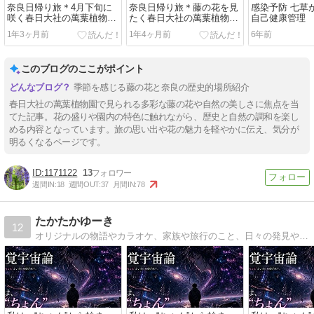
奈良日帰り旅＊4月下旬に
奈良日帰り旅＊藤の花を見
感染予防 七草
咲く春日大社の萬葉植物園
たく春日大社の萬葉植物園
自己健康管理
の藤の花々[後編]
へ[前編]
1年3ヶ月前
1年4ヶ月前
6年前
このブログのここがポイント
季節を感じる藤の花と奈良の歴史的場所紹介
春日大社の萬葉植物園で見られる多彩な藤の花や自然の美しさに焦点を当
てた記事。花の盛りや園内の特色に触れながら、歴史と自然の調和を楽し
める内容となっています。旅の思い出や花の魅力を軽やかに伝え、気分が
明るくなるページです。
1171122
13
週間IN:
18
週間OUT:
37
月間IN:
78
たかたかゆーき
12
オリジナルの物語やカラオケ、家族や旅行のこと、日々の発見や伝えたいこと、紹介したいことなどをつづる雑記ブログです。