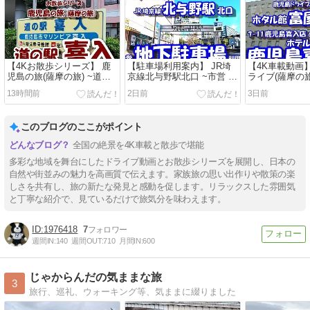
【4Kお散歩シリーズ】 鹿
【駐車場利用案内】 JR埼
【4K車載動画
児島の旅(薩摩の旅) ~道の
京線北与野駅北口 ~市営 地
ライブ(薩摩の旅
駅 喜入~
下駐車場~
館富屋食堂 から
13時間前
2日前
3日前
鹿児島喜入店~
このブログのここがポイント
全国の絶景を4K車載と散歩で堪能
多彩な地域を舞台にしたドライブ動画とお散歩シリーズを展開し、日本の
自然や街並みの魅力を高画質で伝えます。家族旅の思い出作りや散策の楽
しさを共有し、旅の新たな発見と感動を促します。リラックスした雰囲気
と丁寧な紹介で、見ているだけで旅気分を味わえます。
1976418
7
週間IN:
140
週間OUT:
710
月間IN:
600
じゃからんだの気ままな旅
3
旅行、巡礼、ウォーキング等、気ままに綴りました