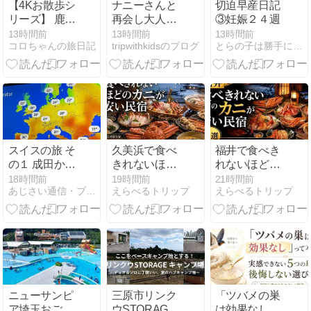
【4Kお散歩シ
ナニーさんと
切迫早産日記
リーズ】 鹿児
再会し大人も
③妊娠２４週
島の旅(薩摩の
子供も幸せな
13時間前
13時間前
13時間前
コロちゃんの旅日記
tripwithkidsのブログ
とらの子は勝手に育つ
旅) ~道の駅 喜
ハノイ旅
入~
スイスの旅 そ
久美浜で食べ
福井で食べき
の１ 成田から
きれないほど
れないほどの
チューリヒ経
のカニが安い
カニが安い民
18時間前
19時間前
21時間前
あじさい通信・ブログ版
えらべるトリップ
えらべるトリップ
由、サンモリ
民宿5選！日
宿6選！日帰
ッツ泊
帰りで行ける
りランチや名
宿も紹介
湯が楽しめる
宿
ニューサンピ
三原市リンク
「ツバメの巣
ア埼玉おごせ
ウSTORAGE
は効果なし」