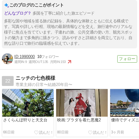
このブログのここがポイント
多国を丁寧に紹介した旅エピソード
多彩な国や地域を巡る旅の記録を、具体的な体験とともに伝える構成で
す。写真や詳しい行程、現地の最新情報などを交え、旅行途中のリアルな
様子に焦点を当てています。子連れの旅、公共交通の使い方、観光スポッ
トの魅力まで多角的に描きつつ、読みやすさと詳細さを両立しており、自
然な語り口で旅行の臨場感を伝えています。
1990000
10
週間IN:
9
週間OUT:
135
月間IN:
153
ニッチの七色模様
22
専業主婦の日常〜結婚20年目〜
さくらんぼ狩りと天文台
映画:プラダを着た悪魔2
優待でディズ
66日前
80日前
3ヶ月前