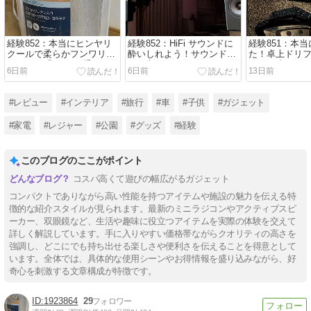
経験852：本当にヒンヤリ
経験852：HiFi サウンドに
経験851：本
クールで柔らかフンワリ！
酔いしれよう！サウンドバ
た！卓上ドリ
ニトリの「30 ㎜厚手ウレタ
ーも良いけど、HiFiアクテ
コンが小さく
6日前
6日前
13日前
ン入りラグ（Nクール）」
ィブスピーカーがカッコい
性能だった！
が暑い夏におススメでし
い！KEF の「coda W」を
り遊びまくろ
た！
紹介します！
#レビュー
#インテリア
#旅行
#車
#子供
#ガジェット
#家電
#レジャー
#公園
#グッズ
#経験
このブログのここがポイント
コスパ高くて遊びの幅広がるガジェット
コンパクトでありながら高い性能を持つアイテムや施設の魅力を伝える特
徴的な紹介スタイルが見られます。最新のミニラジコンやアクティブスピ
ーカー、双眼鏡など、生活や趣味に役立つアイテムを実際の体験を交えて
詳しく解説しています。手に入りやすい価格帯ながらクオリティの高さを
強調し、どこにでも持ち出せる楽しさや便利さを伝えることを得意として
います。全体では、具体的な使用シーンやお得情報を盛り込みながら、好
奇心を刺激する文章構成が特徴です。
1923864
29