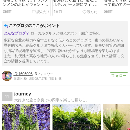
香港ひとり旅【３】ワンタ
香港ひとり旅【2】選んだ
香港ひとり旅【
ンメンのお店がウォン・カ
ホテルが一人旅にフィット
って初めての
ーワイ推しだった
しすぎた
にした理由
3日前
4日前
5日前
このブログのここがポイント
ローカルグルメと観光スポット紹介に特化
多彩な台北の魅力を余すことなく伝えるこのブログは、夜市の賑わいから
歴史的名所、絶品グルメまで幅広くカバーしています。食事や散策の詳細
な描写で現地感を演出し、実際に訪れたかのような臨場感を楽しめます。
また、利便性の高さや地元の人々の暮らしにも焦点を当て、旅の計画に役
立つ情報を提供しています。
1605096
3
週間IN:
30
週間OUT:
175
月間IN:
45
journey
11
大好きな旅と奈良での四季を楽しむ暮らし。