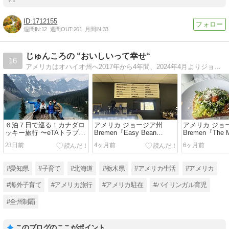
1712155
週間IN:
12
週間OUT:
261
月間IN:
33
じゅんころの “おいしいって幸せ“
16
アメリカはオハイオ州へ2017年から4年間、2024年4月よりジョージア州へ駐在中！アメリカでの生活、旅行、グルメのリアルをお届けします♪
６泊７日で巡る！カナダロ
アメリカ ジョージア州
アメリカ ジョ
ッキー旅行 〜eTAトラブ
Bremen『Easy Bean
Bremen『The Me
ル・バンフ周辺観光スポッ
Coffee イージー・ビーン・
Cafe ザ・マ
23日前
4ヶ月前
6ヶ月前
トまとめ
コーヒー』
カフェ 』
#愛知県
#子育て
#北海道
#栃木県
#アメリカ生活
#アメリカ
#海外子育て
#アメリカ旅行
#アメリカ駐在
#バイリンガル育児
#全州制覇
このブログのここがポイント