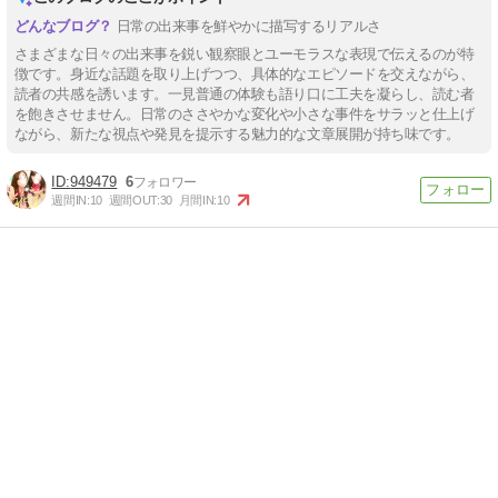
日常の出来事を鮮やかに描写するリアルさ
さまざまな日々の出来事を鋭い観察眼とユーモラスな表現で伝えるのが特
徴です。身近な話題を取り上げつつ、具体的なエピソードを交えながら、
読者の共感を誘います。一見普通の体験も語り口に工夫を凝らし、読む者
を飽きさせません。日常のささやかな変化や小さな事件をサラッと仕上げ
ながら、新たな視点や発見を提示する魅力的な文章展開が持ち味です。
949479
6
週間IN:
10
週間OUT:
30
月間IN:
10