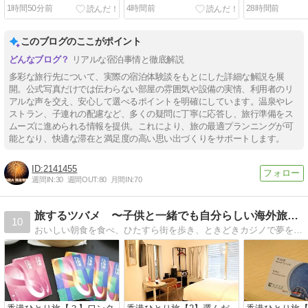
攻略ガイド
ト完全攻略
と攻略法
1時間50分前
4時間前
28時間前
このブログのここがポイント
リアルな宿泊事情と徹底解説
多彩な旅行先について、実際の宿泊体験談をもとにした詳細な解説を展
開。公式写真だけでは伝わらない部屋の雰囲気や設備の実情、利用者のリ
アルな声を交え、安心して選べるポイントを明確にしています。温泉やレ
ストラン、子連れの配慮など、多くの疑問に丁寧に応答し、旅行準備をス
ムーズに進められる情報を提供。これにより、旅の最適プランニングが可
能となり、快適な滞在と満足度の高い思い出づくりをサポートします。
2141455
週間IN:
30
週間OUT:
80
月間IN:
70
旅するツバメ 〜子供と一緒でも自分らしい海外旅行を〜
10
おいしい朝食を食べ、ひたすら街を歩き、ときどきカジノで夢を見る。世界遺産にはあまり興味はないけど、世界遺産の前を毎日通って生活する人々の暮らしには興味津々。