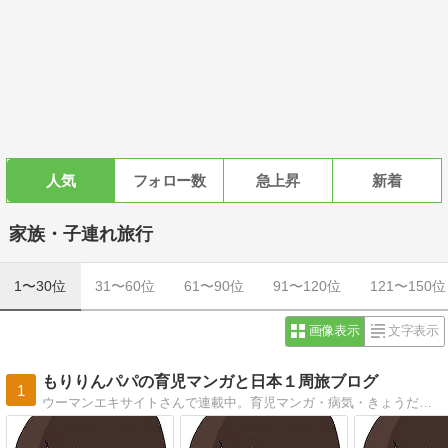
人気
フォロー数
急上昇
新着
家族・子連れ旅行
1〜30位
31〜60位
61〜90位
91〜120位
121〜150位
画像表示
文字表示
もりりんパパの育児マンガと日本１周旅ブログ
1
ウーマンエキサイトさんで連載中。育児マンガ・病気・きょうだい児・車中泊・日本1周など毎日更新中です。