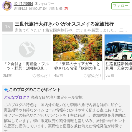
2123864
3
週間IN:
13
週間OUT:
104
月間IN:
66
三世代旅行大好きババがオススメする家族旅行
15
家族で行きたい！格安国内旅行や、ホテルを厳選しました。 三世代旅行をおすすめいたします！ 三世代で旅行に行くなら、気軽に行ける国内旅行をおす
『２食付き！海産物・フル
『「東洋のナイアガラ」と
往路北陸新幹
ーツ・野菜！10種約3.9ｋ
称される名瀑「吹割の滝」
利用！天空の
ｇのお持ち帰り！埼玉県民
大迫力の紅葉空中散歩「苗
露天風呂を愉
3日前
4日前
5日前
大感謝ミステリー』【南越
場ドラゴンドラ」「田代ロ
リンスホテル」
谷 出発】
ープウェー」』【東京・上
野・大宮 出発】
このブログのここがポイント
多彩な目的地と限定セール実施
このブログの特色は、国内外の魅力的な季節の旅行内容を詳細に紹介し、
実施期間やお得なタイムセール情報を分かりやすく伝える点にあります。
各ツアーの特色やこだわりポイントを丁寧に解説し、参加体験を具体的に
描写しています。特に限定販売や割引情報も盛り込み、旅行計画のヒント
を豊富に提供しています。実用性と密度を兼ね備えた情報発信が特徴で
す。