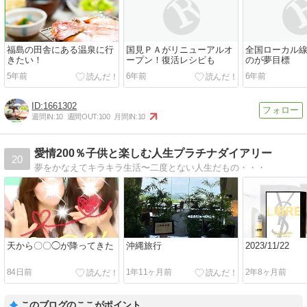
福島の田舎にある温泉に行
国見ＰＡがリニューアルオ
全国ローカル
きたい！
ープン！復活レシピも
のが夢目標
5年前
6年前
6年前
1661302
週間IN:
10
週間OUT:
100
月間IN:
10
愛情200％子供と楽しむ人生プラチナダイアリー
20
夢をかなえてキラキラ生活〜二度とない人生だもの・・・
天から〇〇◯が降ってきた
沖縄旅行
2023/11/22
84日前
1年11ヶ月前
2年8ヶ月前
このブログのここがポイント