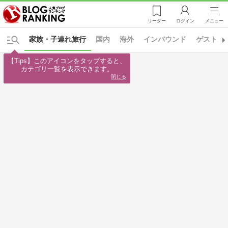
リーダー
ログイン
メニュー
家族・子連れ旅行
国内
海外
インバウンド
ゲストハ
【Tips】このアイコンをタップすると、

カテゴリ一覧を表示できます。
閉じる