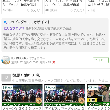
私は、“ちょん”から始まっ
私は、“ちょん”から始まっ
私は、“ちょん
た｜Part 3：触覚宇宙論｜
た｜Part 3：触覚宇宙論｜
た｜Part 3
Act.36「帰ってきた言葉」
Act.35「宇宙のノート」
Act.34「み
7時間前
31時間前
2日前
このブログのここがポイント
断片的な物語と哲学的思索の融合
難解な構造と詩的な表現が交錯する独特な世界観を描いています。触覚や
言語の抽象的概念を織り交ぜながら、未知と内省をテーマにした奥深い文
章が特徴です。暗示と解釈の余地を残す文章構成により、読者は自己と世
界の新たな関係性を模索します。
1983665
3
週間IN:
17
週間OUT:
46
月間IN:
75
競馬と旅行と私
13
中央競馬の重賞予想とレース回顧をブログに書いています。たまには旅行とかも♪
クイーンS ２０２６ レース
アイビスサマーダッシュ ２
クイーンS ２