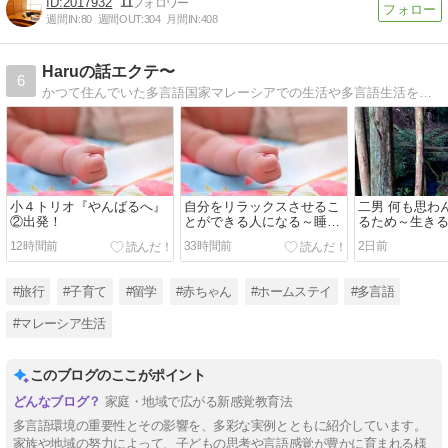
2017932
11
週間IN:
80
週間OUT:
304
月間IN:
408
Haruの話エクテ〜
6
かつて住んでいた多言語国家マレーシアでの生活や多言語生活を紹介しています。自然と多言語をgetしていく子どもたちの様子や言語習得のプロセス、多言語生活とは何かを発信中。マレーシアの楽しい文化や習慣も公開中です。
小４トリオ『やんばるへ』
自分をリラックスさせるこ
二男 何も思わ
②出発！
とができる人になる～睡眠
るため～生き
を削ってのゲーム➡要注意
12時間前
33時間前
2日前
「失明＆てんかん」
#旅行
#子育て
#留学
#赤ちゃん
#ホームステイ
#多言語
#マレーシア生活
このブログのここがポイント
家庭・地域で広がる新感覚教育法
多言語環境の重要性とその影響を、多彩な実例とともに紹介しています。
家族や地域の努力によって、子どもの思考や言語感覚が豊かに育まれる様