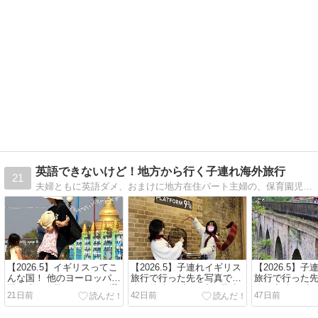
英語できないけど！地方から行く子連れ海外旅行
21
夫婦ともに英語ダメ、おまけに地方在住パート主婦の、保育園児と一緒に行く節約海外旅行記です。台湾、東南アジア、ヨーロッパなど。
【2026.5】イギリスってこ
【2026.5】子連れイギリス
【2026.5】
んな国！ 他のヨーロッパ諸
旅行で行った先を写真で紹
旅行で行った
国と違って驚いたこと12選
介＜後編＞(小5＆中3:子連
介＜中編＞(小5
21日前
42日前
47日前
(小5＆中3:子連れイギリス
れイギリス旅 ♯4)
れイギリス旅 ♯3
旅 ♯5)