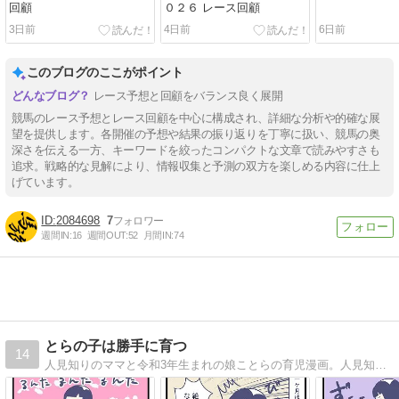
回顧
０２６ レース回顧
3日前
4日前
6日前
このブログのここがポイント
レース予想と回顧をバランス良く展開
競馬のレース予想とレース回顧を中心に構成され、詳細な分析や的確な展
望を提供します。各開催の予想や結果の振り返りを丁寧に扱い、競馬の奥
深さを伝える一方、キーワードを絞ったコンパクトな文章で読みやすさも
追求。戦略的な見解により、情報収集と予測の双方を楽しめる内容に仕上
げています。
2084698
7
週間IN:
16
週間OUT:
52
月間IN:
74
とらの子は勝手に育つ
14
人見知りのママと令和3年生まれの娘ことらの育児漫画。人見知りママがママ友作りに奮闘したり、子連れ旅行の漫画もあるよ。ヤバいアルバイト先の体験談も連載しています！