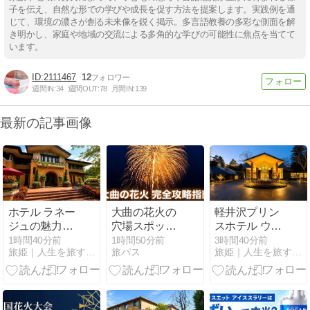
子を伝え、自然な形での学びや成長を促す方法を提案します。実践例を通
じて、環境の濃さが創る未来像を鋭く掲示。多言語教養の多彩な側面を解
き明かし、家庭や地域の交流による多角的な学びの可能性に焦点を当てて
います。
2111467
12
週間IN:
34
週間OUT:
78
月間IN:
139
最新の記事画像
ホテル ラネー
大曲の花火の
軽井沢プリン
ジュの魅力
穴場スポット
スホテル ウエ
は？客室・ア
と混雑を避け
ストの魅力
1時間40分前
1時間50分前
3時間40分前
旅姫｜人生を旅するすべての人のお供に
旅パス
旅姫｜人生を旅するすべての人のお供に
クセスを紹介
て楽しむ完全
は？温泉・ア
攻略ガイド
クセス・駐車
場を紹介