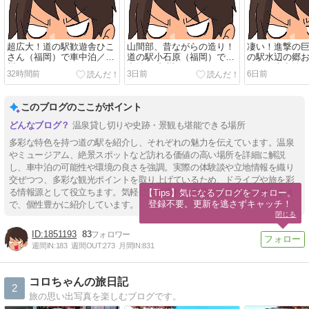
超広大！道の駅歓遊舎ひこ
山間部、昔ながらの造り！
凄い！進撃の
さん（福岡）で車中泊／九
道の駅小石原（福岡）で車
の駅水辺の郷
州
中泊！/九州
分）で車中泊
32時間前
3日前
6日前
このブログのここがポイント
温泉貸し切りや史跡・景観も堪能できる場所
多彩な特色を持つ道の駅を紹介し、それぞれの魅力を伝えています。温泉
やミュージアム、絶景スポットなど訪れる価値の高い場所を詳細に解説
し、車中泊の可能性や環境の良さを強調。実際の体験談や立地情報を織り
交ぜつつ、多彩な観光ポイントを取り上げているため、ドライブや旅を彩
る情報源として役立ちます。気軽に立ち寄れる穴場から人気のスポットま
【Tips】気になるブログをフォロー。

登録不要。更新を逃さずキャッチ！
で、個性豊かに紹介しています。
閉じる
1851193
83
週間IN:
183
週間OUT:
273
月間IN:
831
コロちゃんの旅日記
2
旅の思い出写真を楽しむブログです。