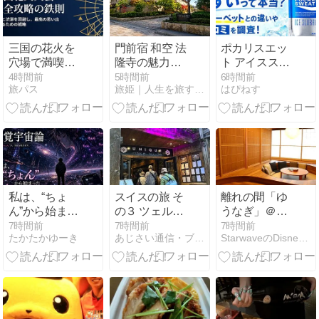
三国の花火を
門前宿 和空 法
ポカリスエッ
穴場で満喫！
隆寺の魅力
ト アイススラ
渋滞回避とお
は？客室・ア
リーはまずい
4時間前
5時間前
6時間前
旅パス
旅姫｜人生を旅するすべての人のお供に
はぴねす
すすめスポッ
クセス・駐車
って本当？ シ
ト完全攻略
場を紹介
ャーベットと
の違いや口コ
ミを調査！
私は、“ちょ
スイスの旅 そ
離れの間「ゆ
ん”から始まっ
の３ ツェルマ
うなぎ」＠
た｜Part 3：
ット
KKRホテル沼
7時間前
7時間前
7時間前
たかたかゆーき
あじさい通信・ブログ版
StarwaveのDisney&Hotels Life
触覚宇宙論｜
津はまゆう
Act.36「帰っ
てきた言葉」