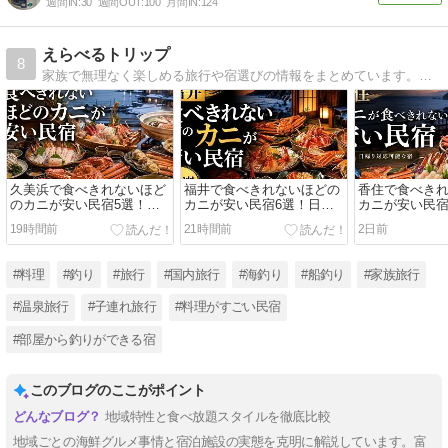
週間IN:
30
週間OUT:
100
月間IN:
124
えらべるトリップ
8
家族で無理なく楽しめる旅行や宿選びの情報をまとめています。海の近くで少し釣りを楽しめる宿、子ども連れでも動きやすい釣り旅、景色や食事も大切にできる宿を中心に紹介。
久美浜で食べきれないほど
福井で食べきれないほどの
香住で食べき
のカニが安い民宿5選！日
カニが安い民宿6選！日帰
カニが安い民宿
帰りで行ける宿も紹介
りランチや名湯が楽しめる
りでも行ける
19時間前
21時間前
2日前
宿
#料理
#釣り
#旅行
#国内旅行
#海釣り
#船釣り
#家族旅行
#温泉旅行
#子連れ旅行
#料理がすごい民宿
#部屋から釣りができる宿
このブログのここがポイント
地域特性と食べ放題スタイルを徹底比較
地域ごとの海鮮グルメ事情と宿泊施設の実態を克明に解説しています。富