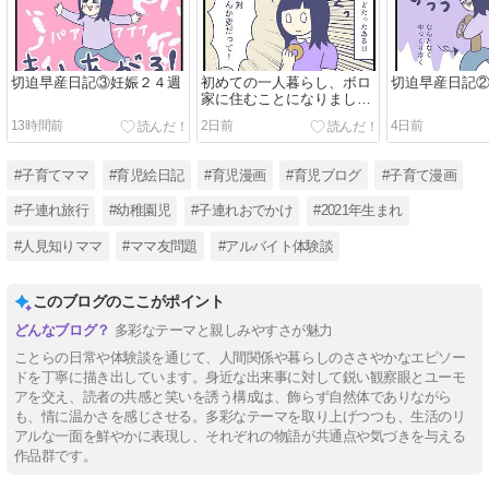
切迫早産日記③妊娠２４週
初めての一人暮らし、ボロ
切迫早産日記
家に住むことになりました
(16)
13時間前
2日前
4日前
#子育てママ
#育児絵日記
#育児漫画
#育児ブログ
#子育て漫画
#子連れ旅行
#幼稚園児
#子連れおでかけ
#2021年生まれ
#人見知りママ
#ママ友問題
#アルバイト体験談
このブログのここがポイント
多彩なテーマと親しみやすさが魅力
ことらの日常や体験談を通じて、人間関係や暮らしのささやかなエピソー
ドを丁寧に描き出しています。身近な出来事に対して鋭い観察眼とユーモ
アを交え、読者の共感と笑いを誘う構成は、飾らず自然体でありながら
も、情に温かさを感じさせる。多彩なテーマを取り上げつつも、生活のリ
アルな一面を鮮やかに表現し、それぞれの物語が共通点や気づきを与える
作品群です。