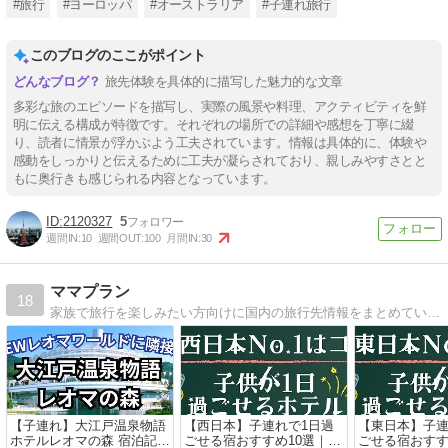
#旅行
#ヨーロッパ
#オーストラリア
#子連れ旅行
このブログのここがポイント
旅先体験を具体的に描写した魅力的な文章
多彩な旅のエピソードを描写し、実際の風景や料理、アクティビティを鮮
明に伝える構成が特徴です。それぞれの場所での詳細や感想を丁寧に綴
り、読者に情景が浮かぶよう工夫されています。情報は具体的に、体験や
感動をしっかりと伝えるために工夫が凝らされており、親しみやすさとと
もに奥行きも感じられる内容となっています。
2120327
5
週間IN:
10
週間OUT:
100
月間IN:
30
ママプラン
18
家族で旅行を楽しみたい方向けに国内の旅行先情報をまとめています。小さな子供がいても楽しめるホテルや旅館を中心に宿泊先の設備や雰囲気、アメニティや近隣環境等の他、料金の目安についても掲載しています！
【子連れ】大江戸温泉物語
【西日本】子連れで1日過
【東日本】子連
ホテルレオマの森 宿泊記｜
ごせる宿おすすめ10選｜キ
ごせる宿おすす