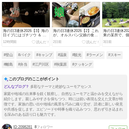
海の日3連休2026【3】海の
海の日3連休2026【2】これ
海の日3連休20
日イブにはゴチソウ ＆ ン
が、オルスバン父娘の食生
東の某所で、
マい酒！！（旨い酒旬の肴
活。。チキンライスの呪い
プ。。。無敵
12時間前
2日前
3日前
きよみ・江戸川区江戸川）
には終止符を。。。
参上！
#登山
#バイク
#キャンプ
#温泉
#観光
#ラーメン
#スキー
#離島
#弁当
#江戸川区
#秋葉原
#クッキング
このブログのここがポイント
多彩なテーマと絶妙なユーモアセンス
家庭や地域の出来事を鋭く観察し、自然なユーモアと温かみを交えながら
紹介します。親しみやすさを保ちつつ、時には鋭い表現も交えた文章が特
徴です。家族の思い出や地域の風景を巧みに織り交ぜ、読者に新しい発見
や共感を促します。エピソードや時事を織り込みつつ、思わず引き込まれ
る深みのある語り口も魅力です。
2098281
8