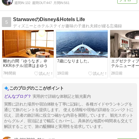
週間IN:
132
週間OUT:
447
月間IN:
561
StarwaveのDisney&Hotels Life
5
ディズニーとホテルステイが趣味の子連れ夫婦が綴る忘備録
離れの間「ゆうなぎ」＠
7歳になりました。
エグゼクティ
KKRホテル沼津はまゆう
テルニューオ
7時間前
19日前
28日前
このブログのここがポイント
実用的で詳細な体験記と観光案内
実際に訪れた場所や宿泊体験を丁寧に記録し、各種ガイドやランキングを
通じて旅のヒントを提供します。 使える情報や現地の詳細をコンパクトに
伝え、読者の旅計画に役立つ確かな内容を展開しています。 観光スポット
からグルメ、宿泊記まで幅広くカバーし、具体的な地図や時間表も交えて
解説することで、旅の醍醐味と実用性を追求しています。