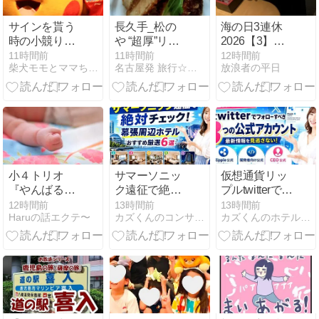
サインを貰う
長久手_松の
海の日3連休
時の小競り合
や “超厚”リブ
2026【3】海
い
ロースand玉
の日イブには
11時間前
11時間前
12時間前
柴犬モモとママちゃんのシニア日々是好日
名古屋発 旅行☆食べ歩き☆猫ブログ
放浪者の平日
子のタレかつ
ゴチソウ ＆ ン
丼 をテイクア
マい酒！！
ウト #かつ丼
（旨い酒旬の
（2026年8月
肴 きよみ・江
の土曜日）
戸川区江戸
川）
小４トリオ
サマーソニッ
仮想通貨リッ
『やんばる
ク遠征で絶対
プルtwitterでフ
へ』②出発！
チェック！幕
ォローすべき
12時間前
13時間前
13時間前
Haruの話エクテ〜
カズくんのコンサートblog
カズくんのホテル宿泊攻略blog
張周辺ホテル
3つの公式ア
おすすめ厳選
カウント
6選を紹介