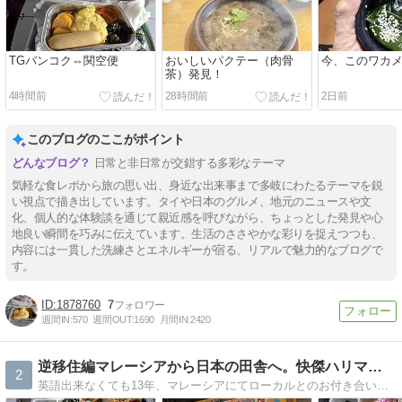
TGバンコク⇔関空便
おいしいパクテー（肉骨
今、このワカ
茶）発見！
4時間前
28時間前
2日前
このブログのここがポイント
日常と非日常が交錯する多彩なテーマ
気軽な食レポから旅の思い出、身近な出来事まで多岐にわたるテーマを鋭
い視点で描き出しています。タイや日本のグルメ、地元のニュースや文
化、個人的な体験談を通じて親近感を呼びながら、ちょっとした発見や心
地良い瞬間を巧みに伝えています。生活のささやかな彩りを捉えつつも、
内容には一貫した洗練さとエネルギーが宿る、リアルで魅力的なブログで
す。
1878760
7
週間IN:
570
週間OUT:
1690
月間IN:
2420
逆移住編マレーシアから日本の田舎へ。快傑ハリマオ真っ赤な太陽
2
英語出来なくても13年、マレーシアにてローカルとのお付き合いで感謝生活。そしてブログを見て支えてくれている皆様に感謝。MM2Hの恩恵にお別れ、本帰国後の日本にて少ない年金生活。それでも頑張るゾー。