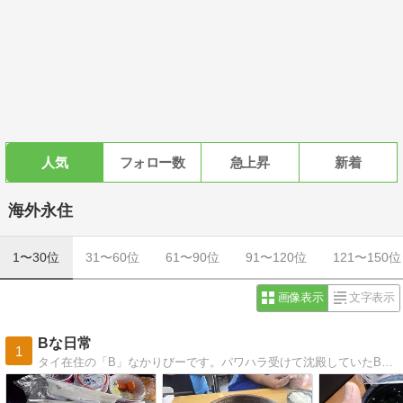
人気
フォロー数
急上昇
新着
海外永住
1〜30位
31〜60位
61〜90位
91〜120位
121〜150位
画像表示
文字表示
Bな日常
1
タイ在住の「B」なかりびーです。パワハラ受けて沈殿していたB級のワタクシがまさかの！逆転で会社のMDに。ただ今全力奮闘中！！