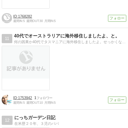
1768282
週間IN:
5
週間OUT:
30
月間IN:
5
40代でオーストラリアに海外移住しましたよ、と。
11
何の因果か40代でタスマニアに海外移住しましたよ。せっかくなのでブログにいろいろ書いていきます。海外移住や海外生活に興味のある方のご参考になれば、これ幸いです。
1753942
1
週間IN:
5
週間OUT:
10
月間IN:
5
にっちガーデン日記
12
在米歴２０年、３児のパパ