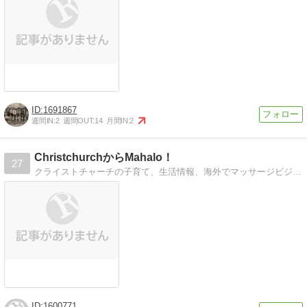
1691867
週間IN:
2
週間OUT:
14
月間IN:
2
ChristchurchからMahalo！
27
クライストチャーチの子育て、生活情報、海外でマッサージビジネスをすること、家の購入とリフォーム情報など
1600771