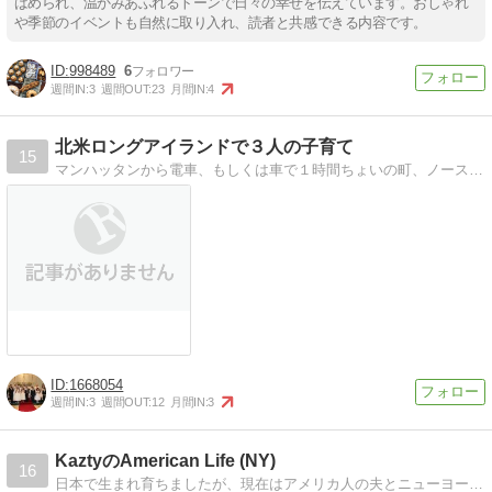
ばめられ、温かみあふれるトーンで日々の幸せを伝えています。おしゃれ
や季節のイベントも自然に取り入れ、読者と共感できる内容です。
998489
6
週間IN:
3
週間OUT:
23
月間IN:
4
北米ロングアイランドで３人の子育て
15
マンハッタンから電車、もしくは車で１時間ちょいの町、ノースポートで３人の幼児と半分イタリア人の旦那との生活。NYといってもNY市じゃなくてNY州。
1668054
週間IN:
3
週間OUT:
12
月間IN:
3
KaztyのAmerican Life (NY)
16
日本で生まれ育ちましたが、現在はアメリカ人の夫とニューヨーク州に住んでいます！新しい発見や気付きの面白さが新鮮なうちに、ここで記録しています！異文化、英語学習…