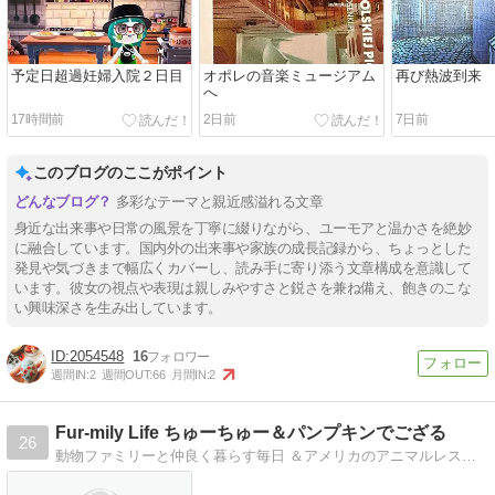
予定日超過妊婦入院２日目
オポレの音楽ミュージアム
再び熱波到来
へ
17時間前
2日前
7日前
このブログのここがポイント
多彩なテーマと親近感溢れる文章
身近な出来事や日常の風景を丁寧に綴りながら、ユーモアと温かさを絶妙
に融合しています。国内外の出来事や家族の成長記録から、ちょっとした
発見や気づきまで幅広くカバーし、読み手に寄り添う文章構成を意識して
います。彼女の視点や表現は親しみやすさと鋭さを兼ね備え、飽きのこな
い興味深さを生み出しています。
2054548
16
週間IN:
2
週間OUT:
66
月間IN:
2
Fur-mily Life ちゅーちゅー＆パンプキンでござる
26
動物ファミリーと仲良く暮らす毎日 ＆アメリカのアニマルレスキュー団体から来た２匹のわんこ先生に学ぶ母ちゃんの日記