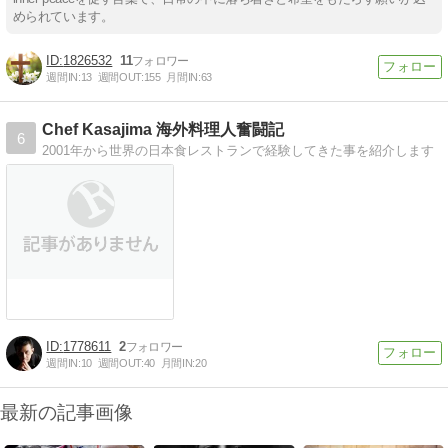
められています。
1826532
11
週間IN:
13
週間OUT:
155
月間IN:
63
Chef Kasajima 海外料理人奮闘記
6
2001年から世界の日本食レストランで経験してきた事を紹介します
1778611
2
週間IN:
10
週間OUT:
40
月間IN:
20
最新の記事画像