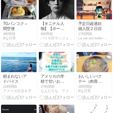
TGバンコク⇔
【キニナル人
予定日超過妊
関空便
物】【ポー
婦入院２日目
ル・クローデ
4時間前
6時間前
17時間前
Bな日常
パリ６区サンジェルマン村
La vie est belle~ポーランド生活
ルPaul
Claudel】8月6
日は、ポー
ル・クローデ
ルの誕生日
頼まれないア
アメリカの学
おいしいパク
ドバイス
校で甘いお菓
テー（肉骨
子が制限され
茶）発見！
22時間前
27時間前
28時間前
アメリカ生活＆子育て、恋愛、国際再婚日記
なんだろな アメリカ
Bな日常
ることも？誕
生日・スナッ
ク・アレルギ
ー配慮の文化
紹介