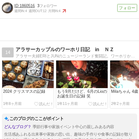
1860516
3
週間IN:
4
週間OUT:
12
月間IN:
4
アラサーカップルのワーホリ日記 in ＮＺ
14
アラサー夫婦ERIとJUNのニュージーランド奮闘記。ワーホリから、念願の永住権を取得しNZ生活満喫中！料理人の2人の食いしん坊ブログです。
2024 クリスマスの記録
もう9月だけど、6月のLioの
Milaちゃん 4
お誕生日の記録 笑
1年8ヶ月前
1年11ヶ月前
2年2ヶ月前
このブログのここがポイント
季節行事や家族イベント中心の親しみある内容
生活感あふれる出来事や家族の思い出、趣味の手作りや食事の記録が散り