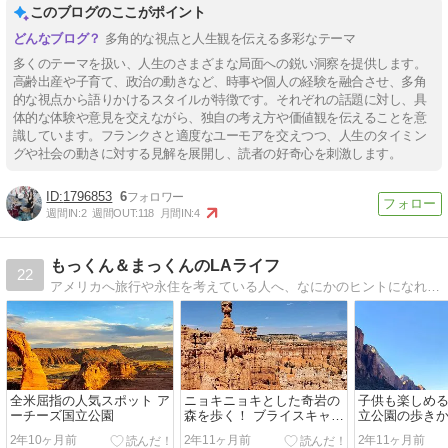
このブログのここがポイント
多角的な視点と人生観を伝える多彩なテーマ
多くのテーマを扱い、人生のさまざまな局面への鋭い洞察を提供します。
高齢出産や子育て、政治の動きなど、時事や個人の経験を融合させ、多角
的な視点から語りかけるスタイルが特徴です。それぞれの話題に対し、具
体的な体験や意見を交えながら、独自の考え方や価値観を伝えることを意
識しています。フランクさと適度なユーモアを交えつつ、人生のタイミン
グや社会の動きに対する見解を展開し、読者の好奇心を刺激します。
1796853
6
週間IN:
2
週間OUT:
118
月間IN:
4
もっくん＆まっくんのLAライフ
22
アメリカへ旅行や永住を考えている人へ、なにかのヒントになればと思い始めました。食と旅行が大好き！ 日本への出張も多いので、各地で食べ歩いています。
全米屈指の人気スポット ア
ニョキニョキとした奇岩の
子供も楽しめ
ーチーズ国立公園
森を歩く！ ブライスキャニ
立公園の歩き
オン国立公園
2年10ヶ月前
2年11ヶ月前
2年11ヶ月前