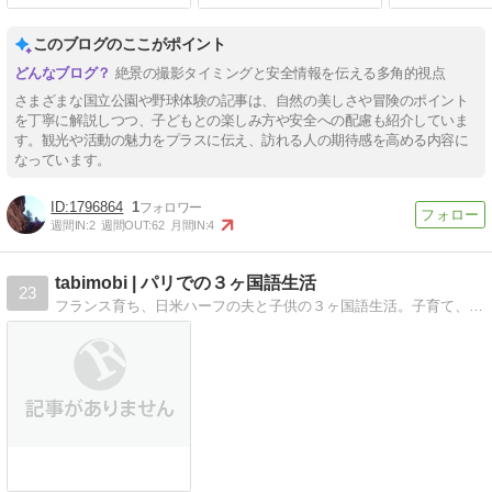
このブログのここがポイント
絶景の撮影タイミングと安全情報を伝える多角的視点
さまざまな国立公園や野球体験の記事は、自然の美しさや冒険のポイント
を丁寧に解説しつつ、子どもとの楽しみ方や安全への配慮も紹介していま
す。観光や活動の魅力をプラスに伝え、訪れる人の期待感を高める内容に
なっています。
1796864
1
週間IN:
2
週間OUT:
62
月間IN:
4
tabimobi | パリでの３ヶ国語生活
23
フランス育ち、日米ハーフの夫と子供の３ヶ国語生活。子育て、レシピ、旅行記を綴ってます。