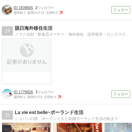
1839665
2
週間IN:
2
週間OUT:
18
月間IN:
4
脱日海外移住生活
24
ノマド法則・飲食店オーナー・海外移住・語学留学・ロングステイなどのライフスタイルを応援！
1779926
3
週間IN:
2
週間OUT:
6
月間IN:
4
La vie est belle~ポーランド生活
25
ショパンの国 ポーランド人と結婚ポーランド生活の始まり