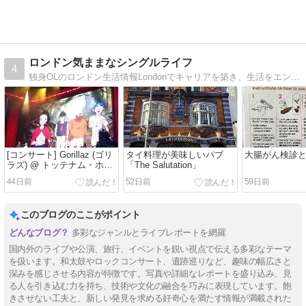
ロンドン気ままなシングルライフ
4
独身OLのロンドン生活情報Londonでキャリアを築き、生活をエンジョイしている独身女性の情報通信。
[コンサート] Gorillaz (ゴリ
タイ料理が美味しいパブ
大腸がん検診
ラズ) @ トッテナム・ホッ
「The Salutation」
トスパー・スタジアム
44日前
52日前
59日前
このブログのここがポイント
多彩なジャンルとライブレポートを網羅
国内外のライブや公演、旅行、イベントを鋭い視点で伝える多彩なテーマ
を扱います。和太鼓やロックコンサート、遺跡巡りなど、趣味の幅広さと
深みを感じさせる内容が特徴です。写真や詳細なレポートを盛り込み、見
る人を引き込む力を持ち、技術や文化の融合を巧みに表現しています。飽
きさせない工夫と、新しい発見を求める好奇心を満たす情報が満載された