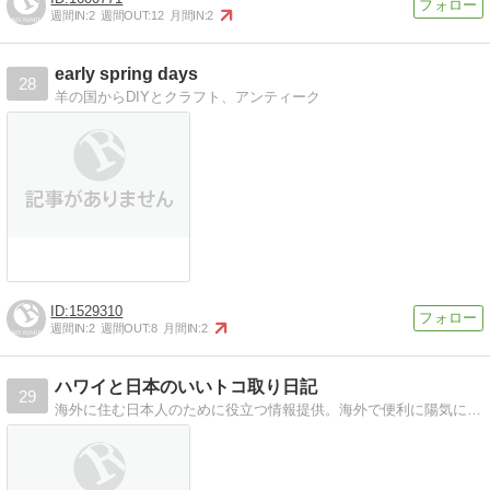
週間IN:
2
週間OUT:
12
月間IN:
2
early spring days
28
羊の国からDIYとクラフト、アンティーク
1529310
週間IN:
2
週間OUT:
8
月間IN:
2
ハワイと日本のいいトコ取り日記
29
海外に住む日本人のために役立つ情報提供。海外で便利に陽気に人生を楽しむための便利張めざしてます。