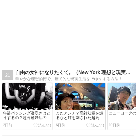
自由の女神になりたくて。（New York 理想と現実ライ…
21
華やかな理想的街で、庶民的な現実生活を Enjoy する方法！ 好奇心と向上心だけで生きる。合言葉は、「やったモン勝ち！」 仕事、恋愛、アメリカンドリーム、日…
年齢バッシング遅咲きはど
またアンチ？高齢妊娠を煽
ニューヨーク
うするの？超高齢妊活のメ
るなと釘を刺された超高齢
ンターになる？！
ママ
2日前
6日前
10日前