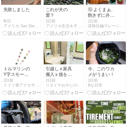
われた。«Il y a
81 ans, une
失敗しました
これが夫の
Ⓝ よくまぁ、
bombe
愛？
飽きずに弁当
atomique a été
箱メニュー作
昨日
2日前
2日前
larguée sur
アメリカ San Diego でシンプルライフ
アメリカ生活＆子育て、恋愛、国際再婚日記
逆移住編マレーシアから日本の田舎へ。快傑ハリマオ真っ赤な太陽
り。いいので
Hiroshima,
す、、弱い頭
causant la
の活性化のつ
perte de
もりです。
nombreuses
vies
précieuses.»
トルマリンの
引越し x 家具
今、このワカ
Y字スモーキ
搬入 x 後を濁
メがうまい！
ークォーツト
さず
2日前
2日前
2日前
ドイツ発アクセサリー自宅サロンで海外女性ライフコーディネート
リタイヤおやじの子育て日記 in カンボジア
Bな日常
ップネックレ
ス