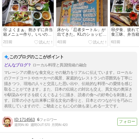
Ⓝ よくまぁ、飽きずに弁当
床から「忍者タートル」が
Ⓜ夕食、疲れ
箱メニュー作り。いいので
出てきた。KLのショッピン
食三昧、弁当
す、、弱い頭の活性化のつ
グモールの面白さ。
切り付き弁当
2日前
4日前
6日前
もりです。
す。
このブログのここがポイント
ローカル料理と異国情緒の融合
マレーシアの豊かな食文化とその魅力をリアルに伝えています。ローカル
のフードコートやホーカーの風景、家庭的なレストランの雰囲気を丁寧に
描きつつ、現地の人々と交流した思い出や、伝統的な料理への愛情を感じ
取ることができます。また、日本の伝統との対比も交え、異文化の奥深さ
や馴染みやすさを鋭くえぐるように描き、読者の食への好奇心を刺激しま
す。日常の小さな出来事に宿る文化の香りと、日本とのつながりを巧みに
表現していますので、ご馳走とともに心の旅も楽しめる一文です。
1714563
6
週間IN:
80
週間OUT:
570
月間IN:
420