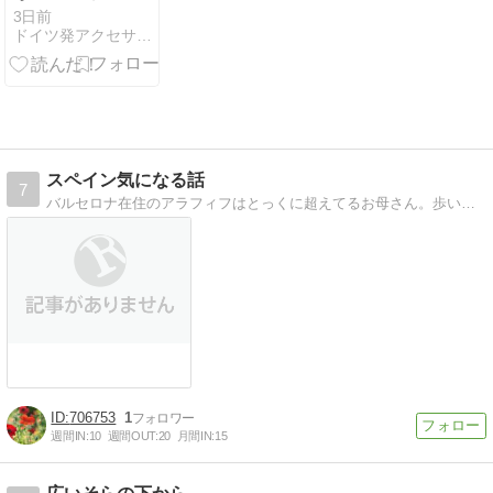
ングチェーン
3日前
ドイツ発アクセサリー自宅サロンで海外女性ライフコーディネート
ピアス
スペイン気になる話
7
バルセロナ在住のアラフィフはとっくに超えてるお母さん。歩いて感じる町の様子、山歩きの話などを綴ります。
706753
1
週間IN:
10
週間OUT:
20
月間IN:
15