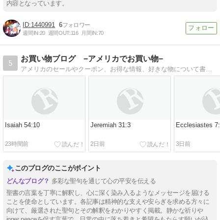
内容となっています。
1440991
6
週間IN:
20
週間OUT:
116
月間IN:
70
お買い物ブログ −アメリカでお買い物−
5
アメリカのセールやクーポン、お得な情報、好きな物について書いています。毎日少しだけ聖書のおはなしもあります。米国移住10数年目。クリスチャン。
Isaiah 54:10
Jeremiah 31:3
Ecclesiastes 7
23時間前
2日前
3日前
このブログのここがポイント
多彩な聖句を通じて心の平安を伝える
聖書の言葉を丁寧に解釈し、心に深く染み入るようなメッセージを届ける
ことを使命としています。各記事は精神的な支えや安らぎを求める方々に
向けて、厳選された聖句とその解釈をわかりやすく掲載。静かな祈りや
inner peaceを促す言葉で、日常の中に落ち着きと希望をもたらす願いが込