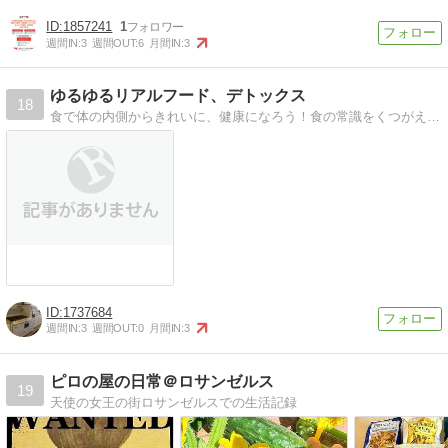
1857241
1
週間IN:
3
週間OUT:
6
月間IN:
3
ゆるゆるリアルフード、デトックス
18
食で体の内側からきれいに、健康になろう！食の常識をくつがえすリアルフードの世界にご案内。更年期なんて怖くない！
1737684
週間IN:
3
週間OUT:
0
月間IN:
3
ピロの屋の日常＠ロサンゼルス
19
天使の女王の街ロサンゼルスでの生活記録