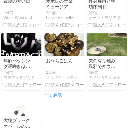
最後の暑い日
オポレの音楽
終身雇用と年
ミュージアム
功序列 (I)
へ
2日前
2日前
2日前
Wein, Weib und Gesang
La vie est belle~ポーランド生活
オーストラリアで犬と暮らして！！
年齢バッシン
おうちごはん
夫の有り難み
グ遅咲きはど
風邪でダウン
うするの？超
中
2日前
2日前
3日前
ブリスでラン茶々
自由の女神になりたくて。（New York 理想と現実ライ…
アメリカ生活＆子育て、恋愛、国際再婚日記
高齢妊活のメ
ンターにな
る？！
全て表示
大粒ブラック
オパールのロ