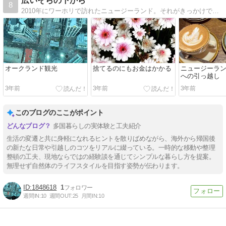
広いそらの下から
8
2010年にワーホリで訪れたニュージーランド。それがきっかけで国際恋愛ののちオークランドへお引越し。日々の出来事・海外での子育て日記。
オークランド観光
捨てるのにもお金はかかる
ニュージーラ
への引っ越し
3年前
3年前
3年前
このブログのここがポイント
多国暮らしの実体験と工夫紹介
生活の変遷と共に身軽になれるヒントを散りばめながら、海外から帰国後
の新たな日常や引越しのコツをリアルに綴っている。一時的な移動や整理
整頓の工夫、現地ならではの経験談を通じてシンプルな暮らし方を提案。
無理せず自然体のライフスタイルを目指す姿勢が伝わります。
1848618
1
週間IN:
10
週間OUT:
25
月間IN:
10