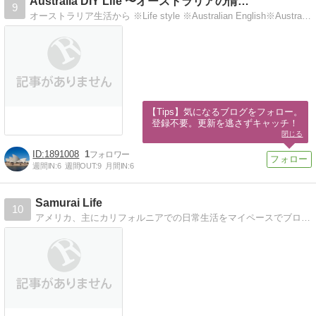
Australia DIY Life 〜オーストラリアの情…
9
オーストラリア生活から ※Life style ※Australian English※Australin Information
【Tips】気になるブログをフォロー。

登録不要。更新を逃さずキャッチ！
閉じる
1891008
1
週間IN:
6
週間OUT:
9
月間IN:
6
Samurai Life
10
アメリカ、主にカリフォルニアでの日常生活をマイペースでブログに載せています。アメリカでの生活をより感じ取っていただけるように写真を多めに載せています。