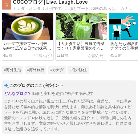
COCOブログ | Live, Laugh, Love
3
カナダ・オンタリオ州在住。旦那とプードル2匹の暮らし。 カナダで１年滞在の予定が長期滞在になり、決心したのがキャリアチェンジ。なんとかナースの資格が取れ、あっという間にナース歴10年以上。そんなカナダ生活情報をブログで発信しています。
カナダで抹茶ブーム到来！
【カナダ生活】裏庭で野菜
あなたも経験す
街中で広がる日本の抹茶の
づくり！家庭菜園のある暮
ナダでの仕事
魅力
らしを楽しもう！
4日前
12日前
45日前
#海外生活
#海外旅行
#カナダ
#海外移住
このブログのここがポイント
時事と実用を絶妙に融合する表現力
こだわりの切り口と鋭い視点で仕上げられた記事は、身近なテーマに深み
を持たせて基本的な情報を明快に伝えます。節度ある語調と具体的なエピ
ソードを巧みに用い、読む人に新たな気づきを促す構成となっています。
最新のトレンドや体験を通じて、読解の幅を広げつつ、気軽に楽しめる内
容をお届けします。文章の鮮やかさと親しみやすさを兼ね備え、自然に引
き込む仕組みを追求しています。