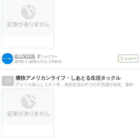
1767235
2
週間IN:
4
週間OUT:
16
月間IN:
8
痛快アメリカンライフ・しあとる生活タックル
13
アメリカ暮らし２０＋年。海外生活の中での不思議や発見、素朴な疑問についてなどなど、シアトルに住む大の猫好き日本人が繰り広げるブラントトーク。