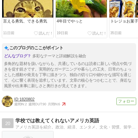
言える勇気、できる勇気
4年目でやっと
トレジョお菓
11日前
19日前
35日前
このブログのここがポイント
多彩なテーマと詳細解説を融合
多角的な題材を扱いながらも、共通しているのは読者に新しい視点や気づ
きを促す鋭さです。実用的なガーデニングや暮らしの工夫、日常のちょっ
とした感動や発見を丁寧に描きつつ、独自の切り口や細やかな描写を通じ
て、心に響く表現を追求しています。文章の核心をつかむことで、身近な
風景や出来事に新しさと奥行きが見えてきます。
1820802
週間IN:
2
週間OUT:
90
月間IN:
6
学校では教えてくれないアメリカ英語
20
アメリカ英語を紹介。政治、経済、エンタメ、文化・習慣、留学などテーマは多岐に渡ります。