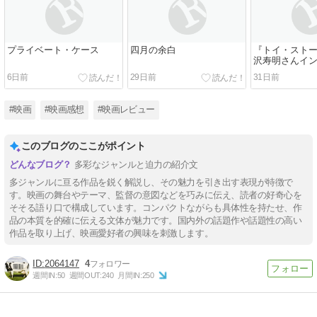
プライベート・ケース
四月の余白
『トイ・ストー
沢寿明さんイ
6日前
29日前
31日前
#映画
#映画感想
#映画レビュー
このブログのここがポイント
多彩なジャンルと迫力の紹介文
多ジャンルに亘る作品を鋭く解説し、その魅力を引き出す表現が特徴で
す。映画の舞台やテーマ、監督の意図などを巧みに伝え、読者の好奇心を
そそる語り口で構成しています。コンパクトながらも具体性を持たせ、作
品の本質を的確に伝える文体が魅力です。国内外の話題作や話題性の高い
作品を取り上げ、映画愛好者の興味を刺激します。
2064147
4
週間IN:
50
週間OUT:
240
月間IN:
250