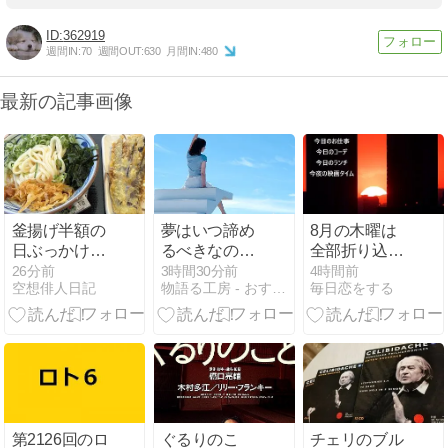
362919
週間IN:
70
週間OUT:
630
月間IN:
480
最新の記事画像
釜揚げ半額の
夢はいつ諦め
8月の木曜は
日ぶっかけ冷
るべきなの
全部折り込み
も半額だった
か？ 引き際と
出勤
26分前
3時間30分前
4時間前
空想俳人日記
物語る工房 - おすすめの物語を紹介、研究、分析
毎日恋をする
んで
続けるべき時
を考えてみる
第2126回のロ
ぐるりのこ
チェリのブル