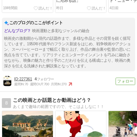
に沁みる話」
ド・ニュー・
19時間前
昨日
4日前
このブログのここがポイント
映画運動と多彩なジャンルの融合
映画史の激動期から現代の話題作まで、多様な作品とその背景を鋭く描写
しています。1950年代後半のフランス新波をはじめ、戦争映画やアクショ
ン、スーパーヒーローまで幅広く取り上げ、作品の舞台裏や監督の思いに
焦点を当てています。リアリティとエンターテインメントを巧みに融合さ
せながら、映像の魅力と作り手のこだわりを伝える構成により、映画の奥
深さを伝える洗練された解説集となっています。
227361
4
週間IN:
70
週間OUT:
700
月間IN:
270
この映画とか話題とか動画はどう？
8
あくまで趣味の範囲ですので、そこはよしなに！！