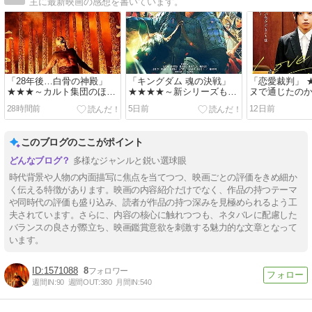
主に最新映画の感想を書いています。
「28年後…白骨の神殿」
「キングダム 魂の決戦」
「恋愛裁判」 
★★★～カルト集団のほう
★★★★～新シリーズも熱
ヌで通じたの
が怖い
い展開に期待大！
28時間前
5日前
12日前
このブログのここがポイント
多様なジャンルと鋭い選球眼
時代背景や人物の内面描写に焦点を当てつつ、映画ごとの評価をきめ細か
く伝える特徴があります。映画の内容紹介だけでなく、作品の持つテーマ
や同時代の評価も盛り込み、読者が作品の持つ深みを見極められるよう工
夫されています。さらに、内容の核心に触れつつも、ネタバレに配慮した
バランスの良さが際立ち、映画鑑賞意欲を刺激する魅力的な文章となって
います。
1571088
8
週間IN:
90
週間OUT:
380
月間IN:
540