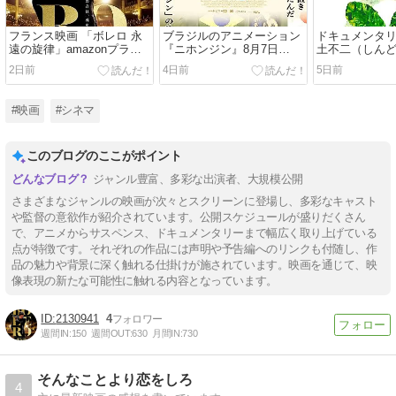
フランス映画 「ボレロ 永
ブラジルのアニメーション
ドキュメンタリ
遠の旋律」amazonプライ
『ニホンジン』8月7日
土不二（しんど
ム会員特典配信中
（金）公開
一の学校給食
2日前
4日前
5日前
全国順次公開
#映画
#シネマ
このブログのここがポイント
ジャンル豊富、多彩な出演者、大規模公開
さまざまなジャンルの映画が次々とスクリーンに登場し、多彩なキャスト
や監督の意欲作が紹介されています。公開スケジュールが盛りだくさん
で、アニメからサスペンス、ドキュメンタリーまで幅広く取り上げている
点が特徴です。それぞれの作品には声明や予告編へのリンクも付随し、作
品の魅力や背景に深く触れる仕掛けが施されています。映画を通じて、映
像表現の新たな可能性に触れる内容となっています。
2130941
4
週間IN:
150
週間OUT:
630
月間IN:
730
そんなことより恋をしろ
4