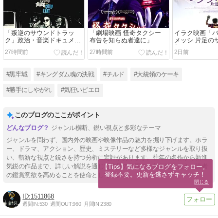
「叛逆のサウンドトラッ
「劇場映画 怪奇タクシー
イラク映画「
ク」政治・音楽ドキュメン
布告を知らぬ者達に」
メッシ 片足の
タリー
年」
27時間前
27時間前
2日前
#黒牢城
#キングダム魂の決戦
#チルド
#大統領のケーキ
#勝手にしやがれ
#気狂いピエロ
このブログのここがポイント
ジャンル横断、鋭い視点と多彩なテーマ
ジャンルを問わず、国内外の映画や映像作品の魅力を掘り下げます。ホラ
ー、ドラマ、アクション、歴史、ミステリーなど多様なジャンルを取り扱
い、斬新な視点と鋭さを持つ分析に定評があります。往年の名作から新進
気鋭の作品まで、詳しい解説を通じて作品の奥深さと芸術性を伝え、読者
【Tips】気になるブログをフォロー。

登録不要。更新を逃さずキャッチ！
の鑑賞意欲を高めることを使命としています。
閉じる
1511868
週間IN:
530
週間OUT:
960
月間IN:
2380