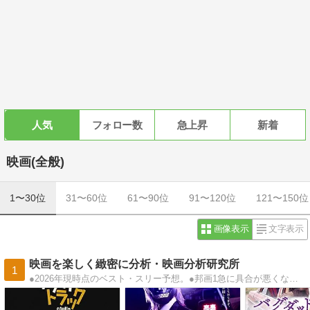
人気
フォロー数
急上昇
新着
映画(全般)
1〜30位
31〜60位
61〜90位
91〜120位
121〜150位
画像表示
文字表示
映画を楽しく緻密に分析・映画分析研究所
1
●2026年現時点のベスト・スリー予想。●邦画1急に具合が悪くなる2箱の中の羊3黒牢城●洋画1オールド・オーク2ハムネット3海辺の一日