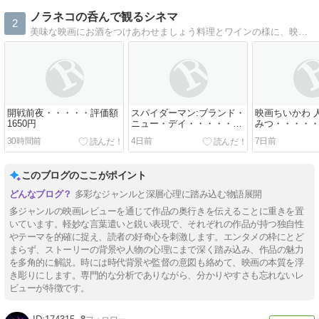
ノラネコの呑んで観るシネマ
2
美味な映画にお酒をつけあわせましょう料理とワインの様に、映画にお酒を合わせてみます
開戦前夜・・・・・評価額
スパイダーマン:ブランド・
映画ちいかわ 
1650円
ニュー・デイ・・・・・評
みつ・・・・・
価額1750円
円
30時間前
4日前
7日前
このブログのここがポイント
多彩なジャンルと深層心理に踏み込む物語展開
多ジャンルの映画レビューを通じて作品の奥行きを伝えることに重きを置
いています。軽妙な言葉遣いと鋭い表現で、それぞれの作品が持つ独自性
やテーマを的確に捉え、読者の好奇心を刺激します。エンタメの枠にとど
まらず、ストーリーの背景や人物の心理にまで深く踏み込み、作品の魅力
を多角的に解説。時には時代背景や監督の意図も絡めて、映画の本質を浮
き彫りにします。専門的な分析でありながら、分かりやすさも忘れないレ
ビューが特徴です。