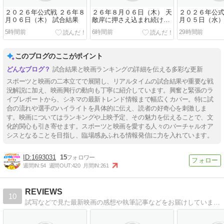
２０２６年公式戦 ２６年８
２６年８月０６日（木） 天
２０２６年公式
月０６日（木） 試合結果
敵岸に押さえ込まれ続ける
月０５日（水）
情けない打線
5時間前
6時間前
29時間前
このブログのここがポイント
試合結果と映画ランキングの詳細を伝える多彩な更新
スポーツと映画の二本立てで展開し、リアルタイムの試合結果や重要な戦
況解説に加え、映画興行の動向も丁寧に紹介しています。興奮と緊張のラ
イブレポートから、シネマの最新トレンド情報まで幅広くカバー。特に試
合の流れや選手のハイライトを具体的に伝え、読者の好奇心を刺激しま
す。映画についてはランキングや上映予定、その魅力を伝えることで、文
化的関心も引き寄せます。スポーツと映画を愛する人々のバーチャルオア
シスとなることを目指し、臨場感あふれる情報発信に力を入れています。
1693031
15
週間IN:
54
週間OUT:
420
月間IN:
261
REVIEWS
10
試写などで見た最新映画の感想や執筆記事などをお届けしています。