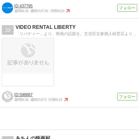
437795
週間IN:
20
週間OUT:
20
月間IN:
20
VIDEO RENTAL LIBERTY
23
「リバティー」より、映画の話題を。文京区古参個人経営店より。誠意あるプロ意識のあるお店づくりを目指しています。
598887
週間IN:
16
週間OUT:
0
月間IN:
16
あちんの映画村。