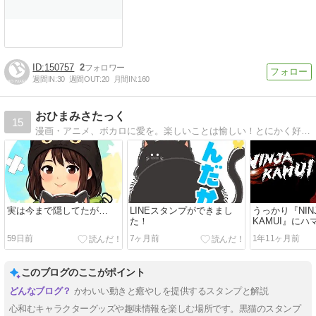
150757
2
週間IN:
30
週間OUT:
20
月間IN:
160
おひまみさたっく
15
漫画・アニメ、ボカロに愛を。楽しいことは愉しい！とにかく好きなモノ、気に入ったモノは手当たりしだい歴２＠年。
実は今まで隠してたが…
LINEスタンプができまし
うっかり『NIN
た！
KAMUI』にハ
だ……
59日前
7ヶ月前
1年11ヶ月前
このブログのここがポイント
かわいい動きと癒やしを提供するスタンプと解説
心和むキャラクターグッズや趣味情報を楽しむ場所です。黒猫のスタンプ