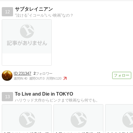
サブタレイニアン
12
“泣ける”イコール“いい映画”なの？
231347
2
週間IN:
40
週間OUT:
0
月間IN:
120
To Live and Die in TOKYO
13
ハリウッド大作からピンクまで映画なら何でも。