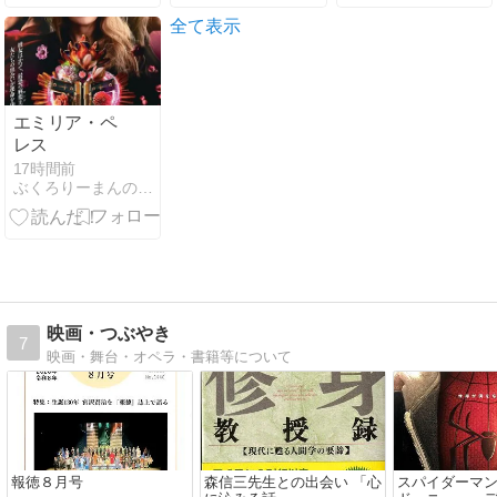
＆ポスター!!!!
ビジュアル&
特報＆場面写
全て表示
真解禁
エミリア・ペ
レス
17時間前
ぶくろりーまんの徒然草
映画・つぶやき
7
映画・舞台・オペラ・書籍等について
報徳８月号
森信三先生との出会い 「心
スパイダーマ