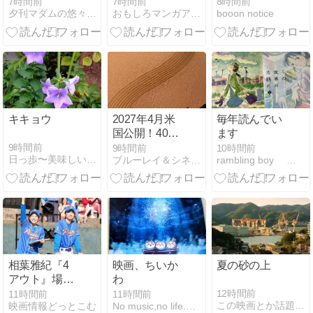
ました！MIC
オフ、MIC、
KING CABで
7時間前
7時間前
8時間前
夕刊マダムの悠々優待生活
おもしろマンガアニメゲーム映画情報サイト
booon notice
新設
名村造船所、
スロットカー
任天堂、サン
①
ゲツ、オリッ
クスなど
キキョウ
2027年4月米
毎年読んでい
国公開！40年
ます
ぶりの続編
9時間前
9時間前
10時間前
日っ歩〜美味しいもの、映画、子育て．．．の日々〜
ブルーレイ＆シネマ一直線
rambling boy 人生は旅だから
『スペースボ
ール２』思わ
ずニンマリし
ちゃう最新ポ
スター！
相葉雅紀『4
映画、ちいか
夏の砂の上
アウト』場面
わ
写真が到着&
12時間前
11時間前
11時間前
この映画とか話題とか動画はどう？
映画情報どっとこむ
No music,no life.〜みこのつれづれ〜
スポーツイベ