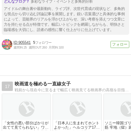
多彩なライブ・イベントと多角的分析
アイドルの舞台裏や最新動向、ライブ評、次世代育成の現状など、多角的
な視点から切り込む評論記事を展開します。鋭い言葉選びと具体的な事例
によって、芸能界のリアルを浮かび上がらせ、深い考察を添えつつ文章に
力を持たせる点が特徴です。幅広いトピックを網羅しながらも、明快さと
臨場感を大切にし、読者の感性に響く仕上がりに仕上げています。
905541
5
週間IN:
25
週間OUT:
260
月間IN:
100
映画道を極める一直線女子
17
戦前から現在今に至るまで幅広く映画見てる映画界の高嶺を目指して自分なり解釈を書いてオールジャンル問わず見ています。
「女性の悪い部分ばかりが
「日本人に生まれてホント
ソニー韓国ゴ
出てて見てられない」ワッ
よかった」ヘルコリア17％
筋 牢地（獄）