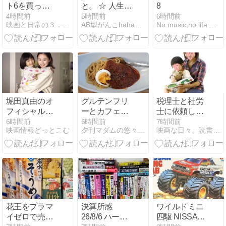
ト6を買って
と。 ☆ 人生は
8
みた結果
病むことばか
4時間前
5時間前
6時間前
映画と日常の３．０館
AB型がんこhaha日記
No music,no life.〜みこのつれづれ〜
り
堀田真由のオ
グルテンフリ
税理士と社労
フィシャル・
ーとカフェイ
士に依頼して
コメントと
ンフリー
いた業務を引
6時間前
6時間前
7時間前
映画情報どっとこむ
夕刊マダムの悠々優待生活
映画な日々。読書な日々。
『私はあなた
き取ってみた
を知らな
い、』場面カ
ット解禁
花王をプラマ
決算所感
ワイルドミニ
イゼロで売り
26/8/6 ハード
四駆 NISSAN