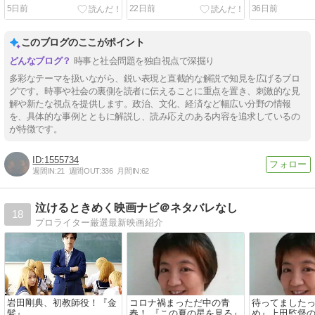
ショイ 5全左女が高市早苗
増ガックン無限搾取 コリア
ムKADOKAW
5日前
22日前
36日前
へのファミレス悪口大会CN
ンごと極飲み45歳定年後の
地雷モン囲っ
朝日＆電通アベプラ 「​​酷す
生死牢獄実人生 ソニーコリ
ソニー半導体
ぎるなコレ、過去最低レベ
アのある韓国売却と日人対
経巻くヘルSON
このブログのここがポイント
ルだろ」「もう、女の嫉妬
韓人「俺たちが全米大ウ
スク10社超 祝人
全開だ!」 チュウイセヨ韓
ケ」
切れ
時事と社会問題を独自視点で深掘り
国好き声優モドキ糞
多彩なテーマを扱いながら、鋭い表現と直截的な解説で知見を広げるブロ
グです。時事や社会の裏側を読者に伝えることに重点を置き、刺激的な見
解や新たな視点を提供します。政治、文化、経済など幅広い分野の情報
を、具体的な事例とともに解説し、読み応えのある内容を追求しているの
が特徴です。
1555734
週間IN:
21
週間OUT:
336
月間IN:
62
泣けるときめく映画ナビ＠ネタバレなし
18
プロライター厳選最新映画紹介
岩田剛典、初教師役！『金
コロナ禍まっただ中の青
待ってましたっ
髪』
春！ 『この夏の星を見る』
め』上田監督