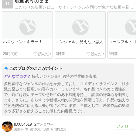
映画ありのまま
11
こだわりの映画レビューサイトジャンルを問わず色々な映画を見まくり（妄想を交えて！）感想を書き綴っています。
ハロウィン・キラー！
エンジェル、見えない恋人
ユースフル・
26時間前
3日前
5日前
このブログのここがポイント
幅広いジャンルと独特の世界観を表現
多種多様なジャンルの作品を紹介しており、コメディやサスペンス、社会
派に至るまで幅広い内容をカバーしています。各作品はきわめて個性的
で、時には鋭いテーマや意外性のある展開を持ち、読者の好奇心を刺激し
ます。さらに、あらすじや登場人物の関係性を簡潔に伝え、作品の魅力や
特色を的確に伝える工夫が施されています。全体として、映像作品の奥深
さや多彩さを伝えることに徹した内容構成です。
654519
2
週間IN:
40
週間OUT:
550
月間IN:
250