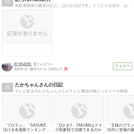
24
単館系映画の鑑賞日記と、はだか日記です。ぐうたら生活や、おもしろペットのお話も書いてます。
954281
1
週間IN:
15
週間OUT:
15
月間IN:
15
たかちゃんさんの日記
25
テレビ好きのたかちゃんさんがテレビ番組や猫ピッチャーや映画や本などを紹介しております。
「プロラン」「SASUKE」
「Qさま!!」TAKUMIはクイ
「王様のブラン
泣ける名場面ランキング
ズ初参戦で活躍できるのか
10月に登場の