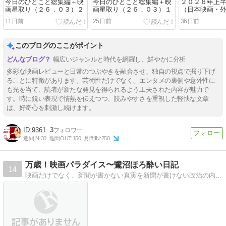
今日のひとこと総集編＋映
今日のひとこと総集編＋映
２０２６年上
画星取り（２６．０３）２
画星取り（２６．０３）１
（日本映画・
11日前
25日前
36日前
このブログのここがポイント
幅広いジャンルと時代を網羅し、鮮やかに分析
多彩な映画レビューと日常のつぶやきを融合させ、独自の視点で掘り下げ
ることに特徴があります。芸術性だけでなく、エンタメの裏側や意外性に
も光を当て、読者が新たな発見を得られるよう工夫された内容が魅力で
す。時に鋭い表現で情熱を伝えつつ、読みやすさを重視した軽快な文章
は、好奇心を刺激し続けます。
9361
3
週間IN:
30
週間OUT:
150
月間IN:
250
万歳！映画パラダイス〜鷺沼ほろ酔い日記
14
映画だけでなく、新聞が書かない真実を新聞が書けない政治の内幕も。音楽、美術、スポーツ、料理などの感動も伝えます