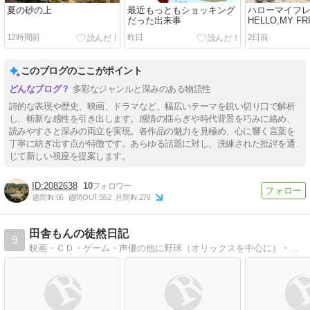
夏の砂の上
最近もっともショッキング
ハローマイフ
だった出来事
HELLO,MY FR
12時間前
昨日
2日前
このブログのここがポイント
多彩なジャンルと深みのある物語性
詩的な表現や歴史、映画、ドラマなど、幅広いテーマを鋭い切り口で解析
し、斬新な感性を引き出します。感情の揺らぎや時代背景を巧みに絡め、
読みやすさと深みの両立を実現。各作品の魅力を見極め、心に響く言葉を
丁寧に紡ぎ出す点が特徴です。あらゆる話題に対し、洗練された批評を通
じて新しい視座を提案します。
2082638
10
週間IN:
66
週間OUT:
552
月間IN:
276
田舎もんの徒然日記
9
映画・ＣＤ・ゲーム・声優の他に野球（オリックスを中心に）・プロレスと日々の様々な出来事を綴っています。