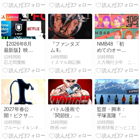
ントmo
【2026年8月
『ファンタズ
NMB48 「初
最新版】映像
ム II』
めてのオー
系サブスクリ
ル」劇場版15
12時間前
14時間前
15時間前
忍之閻魔帳
イヌマル雑記帳
人力飛行少年 この肉体を脱ぎ捨てたなら
プションサー
次受付終了時
ビスまとめ｜
点完売数
Netflix U-
NEXT
Amazonプラ
イムビデオ デ
ィズニープラ
ス Hulu FOD
2027年春公
バトル漫画で
監督・脚本：
プレミアム 動
開！ピクサー
「関節技」出
平塚直隆『彼
画配信サービ
最新作『水の
番がない…
女にあった
15時間前
15時間前
15時間前
ス
ブルーレイ＆シネマ一直線
映画.net
映画情報どっとこむ
都のネロ』テ
ら、よろしく
ィザー予告編
と』ティザー