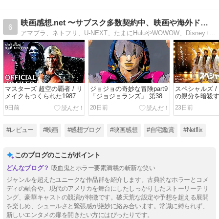
映画感想.net 〜サブスク多数契約中、映画や海外ドラマ紹介
6
アマプラ、ネトフリ、U-NEXT、たまにHuluやWOWOW、Disney+などなど契約中の映画好きによる作品紹介。海外ドラマも。漫画ジョジョランズの感想も毎月更新。
マスターズ 超空の覇者 / リ
ジョジョの奇妙な冒険part9
スペシャルズ /
メイクもつくられた1987年
「ジョジョランズ」 第38話
の親分を暗殺
公開ドルフラングレン主演
感想 (2026/7/17) / 母を守る
められた、ダ
9日前
20日前
23日前
のSFファンタジー冒険譚。
ためのウサギの決死の覚
る殺し屋たち
惑星エターニアの戦士ヒー
悟。それによって敵スタン
の子を先生に
マンは悪のスケルターとの
ド能力から逃れることがで
バラバラのメ
#レビュー
#映画
#感想ブログ
#映画感想
#自宅鑑賞
#Netflix
激しい戦いを繰り広げてい
きたチームはついに本体を
ずつ踊ること
たが、ワープ装置で地球に
特定、一気に形成逆転した
れていく。椎
来てしまい……。
が……。
間大介ら主演
このブログのここがポイント
イトスワン」
作・脚本・監
吸血鬼とホラー要素満載の斬新な笑い
ジャンルを超えたユニークな作品群を紹介します。古典的なホラーとコメ
ディの融合や、現代のアメリカを舞台にしたしっかりしたストーリーテリ
ング、豪華キャストの競演が特徴です。破天荒な設定や予想を超える展開
を楽しめ、シュールさと緊張感が絶妙に絡み合います。常識に縛られず、
新しいエンタメの扉を開きたい方にはぴったりです。