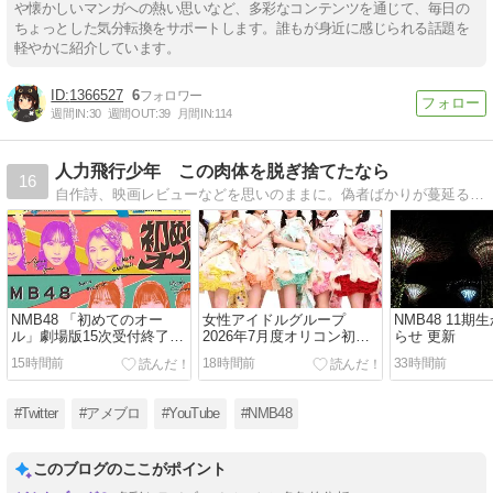
や懐かしいマンガへの熱い思いなど、多彩なコンテンツを通じて、毎日の
ちょっとした気分転換をサポートします。誰もが身近に感じられる話題を
軽やかに紹介しています。
1366527
6
週間IN:
30
週間OUT:
39
月間IN:
114
人力飛行少年 この肉体を脱ぎ捨てたなら
16
自作詩、映画レビューなどを思いのままに。偽者ばかりが蔓延る世の中で、本音で一石を投じます。
NMB48 「初めてのオー
女性アイドルグループ
NMB48 11
ル」劇場版15次受付終了時
2026年7月度オリコン初週
らせ 更新
点完売数
CDシングルランキング
15時間前
18時間前
33時間前
#Twitter
#アメブロ
#YouTube
#NMB48
このブログのここがポイント