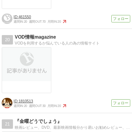
461550
週間IN:
20
週間OUT:
70
月間IN:
20
VOD情報magazine
20
VODを利用するか悩んでいる人の為の情報サイト
1810513
週間IN:
20
週間OUT:
30
月間IN:
20
『金曜どうでしょう』
21
映画レビュー、DVD、最新映画情報分かり易いお勧めレビュー、最新DVDや、最新映画からハリウッドニュースなども。