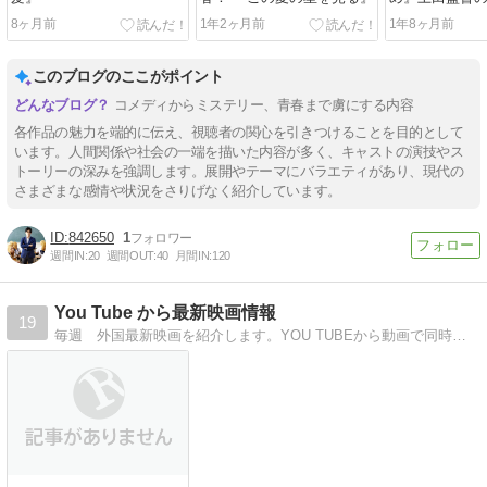
グリースクワッ
8ヶ月前
1年2ヶ月前
1年8ヶ月前
7人の詐欺師』
このブログのここがポイント
コメディからミステリー、青春まで虜にする内容
各作品の魅力を端的に伝え、視聴者の関心を引きつけることを目的として
います。人間関係や社会の一端を描いた内容が多く、キャストの演技やス
トーリーの深みを強調します。展開やテーマにバラエティがあり、現代の
さまざまな感情や状況をさりげなく紹介しています。
842650
1
週間IN:
20
週間OUT:
40
月間IN:
120
You Tube から最新映画情報
19
毎週 外国最新映画を紹介します。YOU TUBEから動画で同時に映画紹介してます。