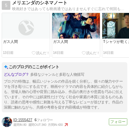
メリエンダのシネマノート
5
映画好きではあっても映画通ではありませんすぐに忘れて何回も同じビデオを借りたりします。そんな自分のための覚書。
ガス人間
ガス人間
Tシャツが乾く
13日前
14日前
14日前
このブログのここがポイント
多様なジャンルと多彩な人物描写
ブログの特徴は、幅広いジャンルの作品を鋭く分析し、個々の魅力やテー
マを浮き彫りにする点です。映画やドラマの内容を具体的に紹介しながら
も、登場人物の心理や背景に踏み込み、作品の奥行きや意図を巧みに伝え
ています。その中には娯楽性だけでなく社会や家庭の本質に迫るものもあ
り、読者の思考や感性に刺激を与える丁寧なレビューが並びます。作品の
深層に触れながら、共感や考察を促す内容構成が特徴です。
1555427
6
週間IN:
80
週間OUT:
340
月間IN:
430