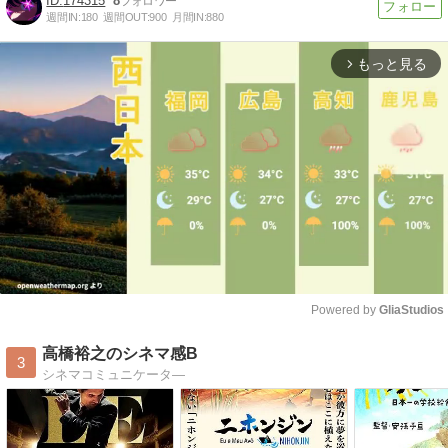
174315
8
週間IN:
180
週間OUT:
900
月間IN:
880
もっと見る
arrow_forward_ios
Powered by 
GliaStudios
Mute
高橋裕之のシネマ感B
3
シネマコミュニケータ―