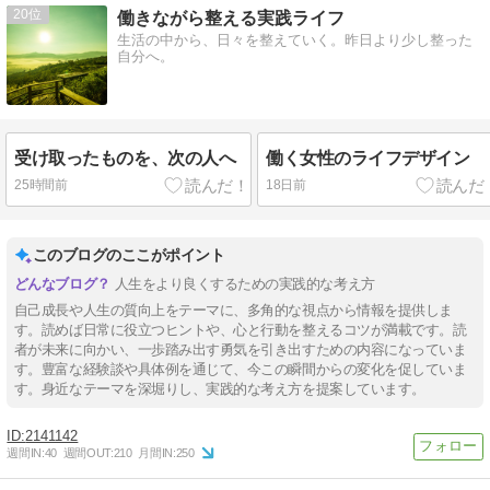
20
働きながら整える実践ライフ
生活の中から、日々を整えていく。昨日より少し整った
自分へ。
受け取ったものを、次の人へ
働く女性のライフデザイン
25時間前
18日前
このブログのここがポイント
人生をより良くするための実践的な考え方
自己成長や人生の質向上をテーマに、多角的な視点から情報を提供しま
す。読めば日常に役立つヒントや、心と行動を整えるコツが満載です。読
者が未来に向かい、一歩踏み出す勇気を引き出すための内容になっていま
す。豊富な経験談や具体例を通じて、今この瞬間からの変化を促していま
す。身近なテーマを深堀りし、実践的な考え方を提案しています。
2141142
週間IN:
40
週間OUT:
210
月間IN:
250