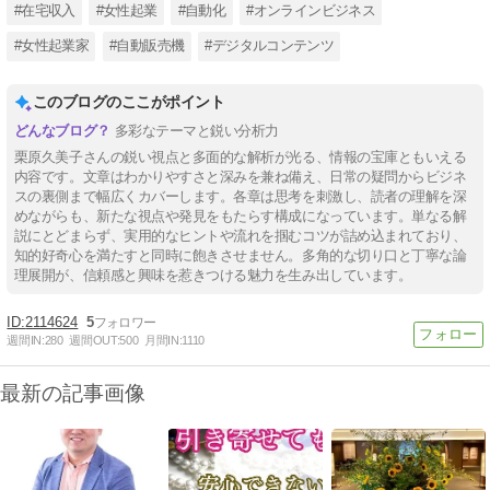
#在宅収入
#女性起業
#自動化
#オンラインビジネス
#女性起業家
#自動販売機
#デジタルコンテンツ
このブログのここがポイント
多彩なテーマと鋭い分析力
栗原久美子さんの鋭い視点と多面的な解析が光る、情報の宝庫ともいえる
内容です。文章はわかりやすさと深みを兼ね備え、日常の疑問からビジネ
スの裏側まで幅広くカバーします。各章は思考を刺激し、読者の理解を深
めながらも、新たな視点や発見をもたらす構成になっています。単なる解
説にとどまらず、実用的なヒントや流れを掴むコツが詰め込まれており、
知的好奇心を満たすと同時に飽きさせません。多角的な切り口と丁寧な論
理展開が、信頼感と興味を惹きつける魅力を生み出しています。
2114624
5
週間IN:
280
週間OUT:
500
月間IN:
1110
最新の記事画像