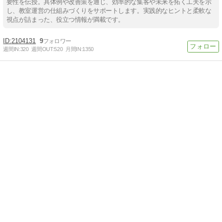
要性を伝授。具体例や改善策を通じ、効率的な集客や未来を拓く工夫を示
し、教室運営の仕組みづくりをサポートします。実践的なヒントと柔軟な
視点が詰まった、役立つ情報が満載です。
2104131
9
週間IN:
320
週間OUT:
520
月間IN:
1350