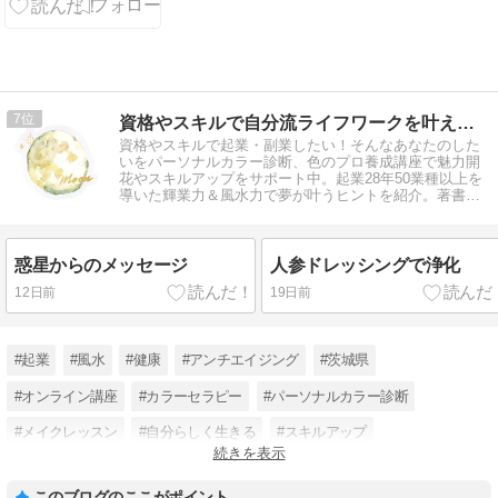
7
資格やスキルで自分流ライフワークを叶えるヒント！
資格やスキルで起業・副業したい！そんなあなたのした
いをパーソナルカラー診断、色のプロ養成講座で魅力開
花やスキルアップをサポート中。起業28年50業種以上を
導いた輝業力＆風水力で夢が叶うヒントを紹介。著書
『７つの輝業力レッスン』他
惑星からのメッセージ
人参ドレッシングで浄化
12日前
19日前
#起業
#風水
#健康
#アンチエイジング
#茨城県
#オンライン講座
#カラーセラピー
#パーソナルカラー診断
#メイクレッスン
#自分らしく生きる
#スキルアップ
続きを表示
#ファッション迷子
このブログのここがポイント