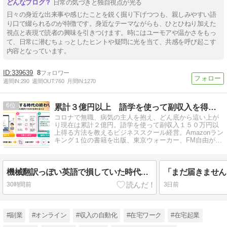
日常の気づきと独自視点が光る
日々の身近な出来事や感じたことを鋭く掘り下げつつも、親しみやすい語
り口で綴られるのが特徴です。身近なテーマながらも、ひとひねり加えた
視点と表現で読者の興味を引きつけます。時にはユーモアや温かさをもっ
て、日常に潜むちょっとしたヒントや疑問に光を当て、共感を呼び起こす
内容となっています。
339639
8
週間IN:
290
週間OUT:
760
月間IN:
1270
6
累計３億円以上 語学を使って副収入を得る専門家 栗原久美子
コロナで無職、病気の主人を抱え、どん底から這い上が
り現在は累計２億円。語学を使って副収入１５０万円以
上得る方法を教えるビジネススクール経営。Amazonラン
キング１位の書籍を出版、東京ウォーカー、FM自由が
丘、スペインのナバラTVなど出演。
機械翻訳っぽい英語で損していた時代が終わる
30時間前
3日前
#副業
#オンライン
#収入の自動化
#在宅ワーク
#在宅起業