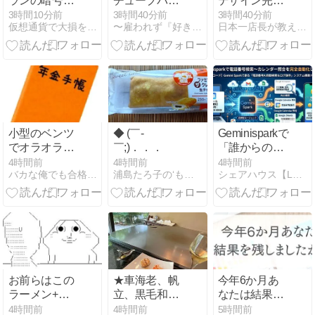
ランの暗号資
チューブバー
デザイン完全
産取引所2社
ストからの観
ガイド｜イベ
3時間10分前
3時間40分前
3時間40分前
仮想通貨で大損を避け、副業で稼ぐためのMoneyまとめ情報館
〜雇われず『好き』な仕事で『飯』を食う〜
日本一店長が教える「売上アップの方法」【アイシープマガジン】
に制裁
光120分コー
ント申込みを
ス。
増やす方法
小型のベンツ
◆ (￣-
Geminisparkで
でオラオラ運
￣;)．．．
「誰からの電
転するバカ
話番号？」を
4時間前
4時間前
4時間前
バカな俺でも合格したFP試験の勉強法
浦島たろ子の‘もっと’だららんストーリー
シェアハウス【LLC-HOUSE】｜note
ゼロに！会社
に来た電話番
号をネット検
索+カレンダ
ー完全自動照
合させてみた
お前らはこの
★車海老、帆
今年6か月あ
ラーメン+半
立、黒毛和牛
なたは結果を
チャーハン
さん達♪
残しました
4時間前
4時間前
5時間前