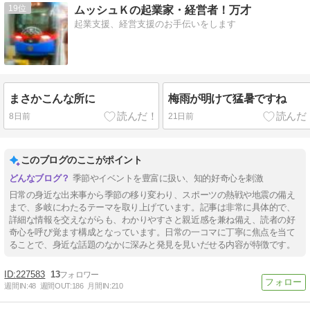
19
ムッシュＫの起業家・経営者！万才
起業支援、経営支援のお手伝いをします
まさかこんな所に
梅雨が明けて猛暑ですね
8日前
21日前
このブログのここがポイント
季節やイベントを豊富に扱い、知的好奇心を刺激
日常の身近な出来事から季節の移り変わり、スポーツの熱戦や地震の備え
まで、多岐にわたるテーマを取り上げています。記事は非常に具体的で、
詳細な情報を交えながらも、わかりやすさと親近感を兼ね備え、読者の好
奇心を呼び覚ます構成となっています。日常の一コマに丁寧に焦点を当て
ることで、身近な話題のなかに深みと発見を見いだせる内容が特徴です。
227583
13
週間IN:
48
週間OUT:
186
月間IN:
210