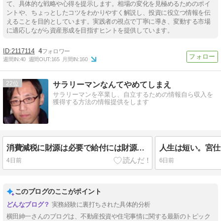
て、具体的な戦略や心得を提示します。相場の変化を見極めるためのポイ
ントや、ちょっとしたコツをわかりやすく解説し、投資に役立つ情報を伝
えることを目的としています。実践者の視点で丁寧に導き、変動する市場
に適応しながら資産形成を目指すヒントを提供しています。
2117114
4
週間IN:
40
週間OUT:
165
月間IN:
160
22
サラリーマンなんてやめてしまえ
サラリーマンを卒業し、自立するための情報自ら収入を
獲得する方法の情報提供をします
消費減税に財源は必要で給付には財源は必要ではない？そんなアホな
人生は短い。宮仕
4日前
6日前
このブログのここがポイント
実務経験に裏打ちされた具体的分析
横田紳一さんのブログは、不動産投資や住宅事情に関する最新のトピック