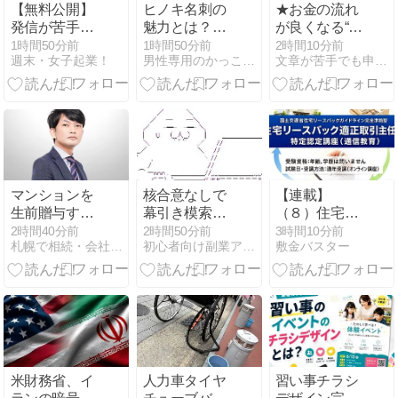
る「時限爆
例・解説
【無料公開】
ヒノキ名刺の
★お金の流れ
弾」について
発信が苦手で
魅力とは？レ
が良くなる“豊
警告
も、選ばれる
ーザー彫刻で
かさの習慣”
1時間50分前
1時間50分前
2時間10分前
週末・女子起業！
男性専用のかっこいい名刺販売サイト
文章が苦手でも申し込まれるステップメールが作れるブログ
人には理由が
作るおしゃれ
あります
な木製名刺を
ご紹介
マンションを
核合意なしで
【連載】
生前贈与する
幕引き模索か
（８）住宅リ
と税金はいく
米、イラン6
ースバック適
2時間40分前
2時間50分前
3時間10分前
札幌で相続・会社設立のことならルフレ司法書士事務所
初心者向け副業アフィリエイト情報館 InfoShop
敷金バスター
ら？相続と比
条件で困難に
正取引講座：
べた金額差を
第2章 事例と
札幌の司法書
教訓編
士が計算例で
解説
米財務省、イ
人力車タイヤ
習い事チラシ