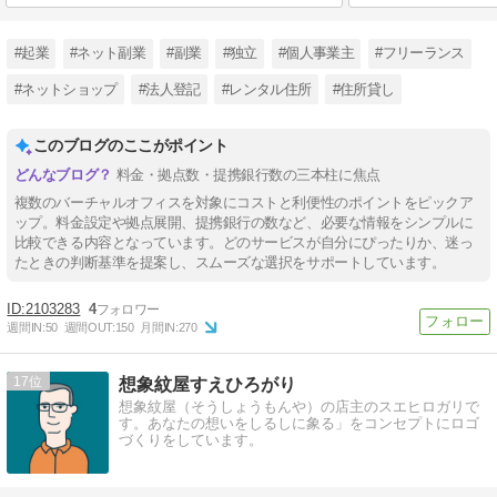
#起業
#ネット副業
#副業
#独立
#個人事業主
#フリーランス
#ネットショップ
#法人登記
#レンタル住所
#住所貸し
このブログのここがポイント
料金・拠点数・提携銀行数の三本柱に焦点
複数のバーチャルオフィスを対象にコストと利便性のポイントをピックア
ップ。料金設定や拠点展開、提携銀行の数など、必要な情報をシンプルに
比較できる内容となっています。どのサービスが自分にぴったりか、迷っ
たときの判断基準を提案し、スムーズな選択をサポートしています。
2103283
4
週間IN:
50
週間OUT:
150
月間IN:
270
17
想象紋屋すえひろがり
想象紋屋（そうしょうもんや）の店主のスエヒロガリで
す。あなたの想いをしるしに象る」をコンセプトにロゴ
づくりをしています。