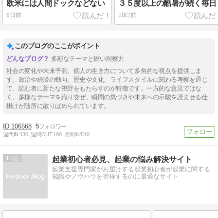
欧米には人間ドックなどない
３５度以上の酷暑が続く毎日
6日前
10日前
このブログのここがポイント
多彩なテーマと鋭い洞察力
社会の変化や未来予測、個人の生き方について多角的な視点を提供しま
す。政治や経済の動向、歴史や文化、ライフスタイルに関わる考察を通じ
て、読む者に新たな視野をもたらすのが特徴です。一方的な意見ではな
く、多様なテーマを織り交ぜ、瞬間の気づきや未来への示唆を読ませる仕
掛けが随所に散りばめられています。
106568
5
週間IN:
130
週間OUT:
190
月間IN:
510
11
起業初心者必見、起業の悩み解決サイト
起業支援専門家がお届けする起業初心者が起業に関する
知識やノウハウを習得するのに最適なサイト