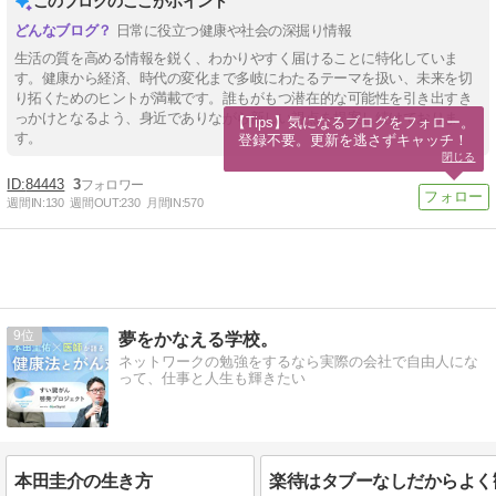
このブログのここがポイント
日常に役立つ健康や社会の深掘り情報
生活の質を高める情報を鋭く、わかりやすく届けることに特化していま
す。健康から経済、時代の変化まで多岐にわたるテーマを扱い、未来を切
り拓くためのヒントが満載です。誰もがもつ潜在的な可能性を引き出すき
っかけとなるよう、身近でありながら新しい視点を提案し続けておりま
【Tips】気になるブログをフォロー。

す。
登録不要。更新を逃さずキャッチ！
閉じる
84443
3
週間IN:
130
週間OUT:
230
月間IN:
570
9
夢をかなえる学校。
ネットワークの勉強をするなら実際の会社で自由人にな
って、仕事と人生も輝きたい
本田圭介の生き方
楽待はタブーなしだからよく