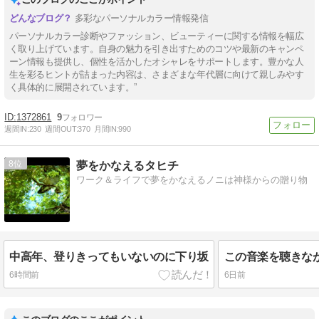
多彩なパーソナルカラー情報発信
パーソナルカラー診断やファッション、ビューティーに関する情報を幅広
く取り上げています。自身の魅力を引き出すためのコツや最新のキャンペ
ーン情報も提供し、個性を活かしたオシャレをサポートします。豊かな人
生を彩るヒントが詰まった内容は、さまざまな年代層に向けて親しみやす
く具体的に展開されています。”
1372861
9
週間IN:
230
週間OUT:
370
月間IN:
990
8
夢をかなえるタヒチ
ワーク＆ライフで夢をかなえるノニは神様からの贈り物
中高年、登りきってもいないのに下り坂
この音楽を聴きな
6時間前
6日前