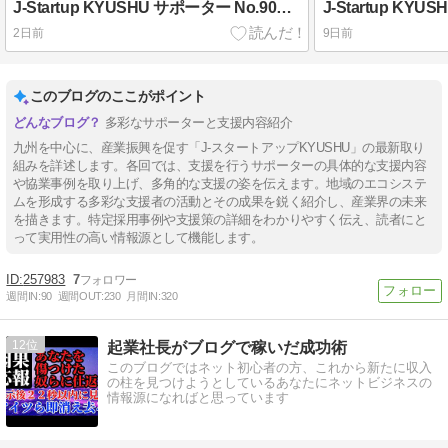
J-Startup KYUSHU サポーター No.90「株式会社パララボ」
2日前
9日前
このブログのここがポイント
多彩なサポーターと支援内容紹介
九州を中心に、産業振興を促す「J-スタートアップKYUSHU」の最新取り
組みを詳述します。各回では、支援を行うサポーターの具体的な支援内容
や協業事例を取り上げ、多角的な支援の姿を伝えます。地域のエコシステ
ムを形成する多彩な支援者の活動とその成果を鋭く紹介し、産業界の未来
を描きます。特定採用事例や支援策の詳細をわかりやすく伝え、読者にと
って実用性の高い情報源として機能します。
257983
7
週間IN:
90
週間OUT:
230
月間IN:
320
12
起業社長がブログで稼いだ成功術
このブログではネット初心者の方、これから新たに収入
の柱を見つけようとしているあなたにネットビジネスの
情報源になればと思っています