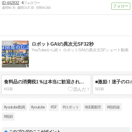
442832
4
週間IN:
70
週間OUT:
30
月間IN:
300
14
ロボットGAIの異次元SF32秒
YouTubeから続々 ロボットGAIの異次元SFショート動画
食料品の消費税1％は本当に歓迎されるのか？
4日前
5日前
#youtube動画
#youtube
#SF
#ロボット
#緑園都市
#相鉄線
#相鉄
このブログのここがポイント