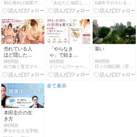
初心者向け副業アフィリエイト情報館 InfoShop
「あなたに相応しくない服と人生は捨てておしまいなさい！」
6歳年下のカレをつかまえた！お金と愛のマインドがアップする
+餃子にいく
か？
ら払える？
売れている人
「やらなき
装い
ほど隠したが
ゃ」で始まる
る。「読みた
月曜はやめよ
6時間前
5時間前
5時間前
日々の雑記帖（営業中）
AIで稼ぐ育児ママの在宅起業術
ドリームワーカー 〜夢を創る〜
い」を引き出
う！
すnote読者設
計の裏側
全て表示
本田圭介の生
き方
6時間前
夢をかなえる学校。