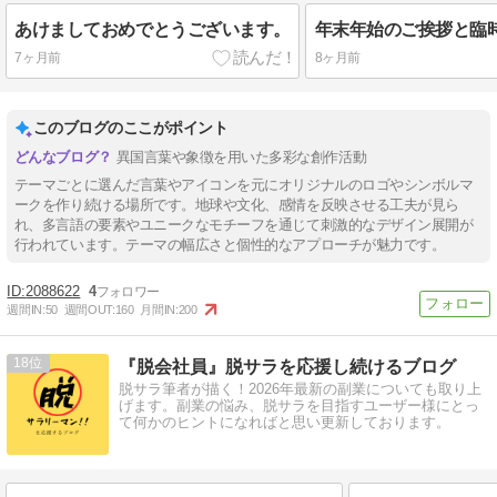
あけましておめでとうございます。
年末年始のご挨拶と臨
7ヶ月前
8ヶ月前
このブログのここがポイント
異国言葉や象徴を用いた多彩な創作活動
テーマごとに選んだ言葉やアイコンを元にオリジナルのロゴやシンボルマ
ークを作り続ける場所です。地球や文化、感情を反映させる工夫が見ら
れ、多言語の要素やユニークなモチーフを通じて刺激的なデザイン展開が
行われています。テーマの幅広さと個性的なアプローチが魅力です。
2088622
4
週間IN:
50
週間OUT:
160
月間IN:
200
18
『脱会社員』脱サラを応援し続けるブログ
脱サラ筆者が描く！2026年最新の副業についても取り上
げます。副業の悩み、脱サラを目指すユーザー様にとっ
て何かのヒントになればと思い更新しております。