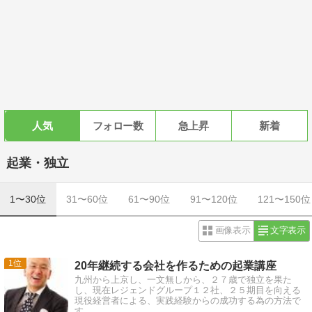
人気
フォロー数
急上昇
新着
起業・独立
1〜30位
31〜60位
61〜90位
91〜120位
121〜150位
画像表示
文字表示
1
20年継続する会社を作るための起業講座
九州から上京し、一文無しから、２７歳で独立を果た
し、現在レジェンドグループ１２社、２５期目を向える
現役経営者による、実践経験からの成功する為の方法で
す。