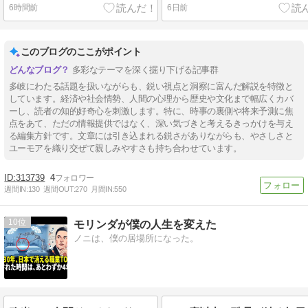
6時間前
6日前
このブログのここがポイント
多彩なテーマを深く掘り下げる記事群
多岐にわたる話題を扱いながらも、鋭い視点と洞察に富んだ解説を特徴と
しています。経済や社会情勢、人間の心理から歴史や文化まで幅広くカバ
ーし、読者の知的好奇心を刺激します。特に、時事の裏側や将来予測に焦
点をあて、ただの情報提供ではなく、深い気づきと考えるきっかけを与え
る編集方針です。文章には引き込まれる鋭さがありながらも、やさしさと
ユーモアを織り交ぜて親しみやすさも持ち合わせています。
313739
4
週間IN:
130
週間OUT:
270
月間IN:
550
10
モリンダが僕の人生を変えた
ノニは、僕の居場所になった。