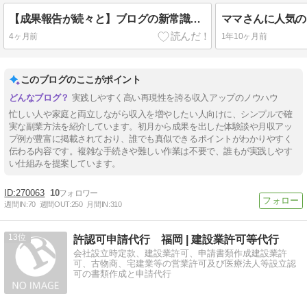
【成果報告が続々と】ブログの新常識ノウハウ公開
4ヶ月前
1年10ヶ月前
このブログのここがポイント
実践しやすく高い再現性を誇る収入アップのノウハウ
忙しい人や家庭と両立しながら収入を増やしたい人向けに、シンプルで確
実な副業方法を紹介しています。初月から成果を出した体験談や月収アッ
プ例が豊富に掲載されており、誰でも真似できるポイントがわかりやすく
伝わる内容です。複雑な手続きや難しい作業は不要で、誰もが実践しやす
い仕組みを提案しています。
270063
10
週間IN:
70
週間OUT:
250
月間IN:
310
13
許認可申請代行 福岡 | 建設業許可等代行
会社設立時定款、建設業許可、申請書類作成建設業許
可、古物商、宅建業等の営業許可及び医療法人等設立認
可の書類作成と申請代行