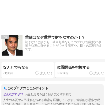
4
華僑はなぜ世界で財をなすのか！？
読まないと損かも、独立起業ならこのブログ短期間に事
業を軌道に乗せることができる記事や、日々の活動記録
です。
なんとでもなる
位置関係を把握する
7時間前
30時間前
このブログのここがポイント
人生と思考を鋭く解きほぐす洞察力
人生の本質や自己理解を深める考察を展開しています。哲学的な思索や現
代の社会問題、普段見過ごしがちな人間の本性に気づかせる鋭い視点が特