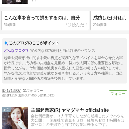
こんな事を言って損をするのは、自分自身だと気付いて下さい。
5時間前
29時間前
このブログのここがポイント
実践的な成功法則と自己啓発のバランス
起業や資産形成に関する鋭い視点と実務的なアドバイスを融合させた内容
が特長です。成功者の共通点を見極め、努力や人間関係の重要性を明確に
提示しながら、付加価値や誠実さを重視した経営の考え方を紹介します。
静かな信念と地道な実践が成功を引き寄せるという考え方を強調し、自己
研鑽と良好な人間関係の構築を後押ししています。
1713907
11
週間IN:
710
週間OUT:
450
月間IN:
3120
2
主婦起業家(R) ヤマダマヤ official site
会社倒産妻が、３人子育てしながら起業したノウハウを
大公開！ 倒産後で資金もゼロ！経験もゼロ！時間もほ
ぼゼロ！の主婦でも自宅で起業出来るんです。