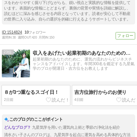
スをわかりやすく掘り下げながらも、鋭い視点と実践的な情報を提供して
います。表面的な情報にとどまらず、裏側の背景や実情を詳細に解説し、
読むほどに深みを感じさせる内容となっています。読者が安心して不動産
の世界に入り込み、自らの選択を的確に行えるようサポートしています。
1514824
10
週間IN:
30
週間OUT:
420
月間IN:
150
23
収入をあげたい起業初期のあなたのための九星氣学鑑定
起業初期のあなたのために、運気の流れからビジネスチ
ャンスをアドバイスします。年間300名を鑑定する九星氣
学のプロが開運日・吉方位をお教えします
８が3つ重なるスゴイ日！
吉方位旅行からのお便り
2日前
4日前
このブログのここがポイント
九星気学を用いた運気向上術と季節の浄化法を紹介
清水さい子さんのブログは、九星気学を起点に運気を高める具体的な方法