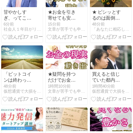
甘やかしす
★お金を引き
★ ビシッとす
ぎ、ってこと
寄せても安心
るのは面倒？
はない。いく
できない理由
それ逆よ。
6分前
15分前
48分前
社会人１年目がリソースフルで現場が変わっちゃう！？
文章が苦手でも申し込まれるステップメールが作れるブログ
「あなたに相応しくない服と人生は捨てておしまいなさい！」
らでも甘えさ
せていい
「ビットコイ
★疑問を持つ
買えると信じ
ンは終わっ
だけでお金の
ていた都内マ
た」：元Meta
現実が動き出
イホーム、理
48分前
1時間10分前
1時間40分前
仮想通貨で大損を避け、副業で稼ぐためのMoneyまとめ情報館
文章が苦手でも申し込まれるステップメールが作れるブログ
仮想通貨で大損を避け、副業で稼ぐためのMoneyまとめ情報館
およびGoogle
す
想とはほど遠
のエンジニア
い現実 30代共
が、BTCに影
働き夫婦のリ
響を及ぼす量
アルな葛藤 #
子コンピュー
マイノーマル
ティングとマ
– ゴールドオ
イナーに関す
ンライン事