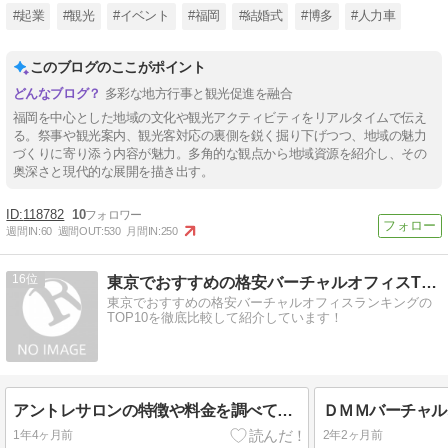
#起業
#観光
#イベント
#福岡
#結婚式
#博多
#人力車
このブログのここがポイント
多彩な地方行事と観光促進を融合
福岡を中心とした地域の文化や観光アクティビティをリアルタイムで伝え
る。祭事や観光案内、観光客対応の裏側を鋭く掘り下げつつ、地域の魅力
づくりに寄り添う内容が魅力。多角的な観点から地域資源を紹介し、その
奥深さと現代的な展開を描き出す。
118782
10
週間IN:
60
週間OUT:
530
月間IN:
250
16
東京でおすすめの格安バーチャルオフィスTOP10を厳選紹介！
東京でおすすめの格安バーチャルオフィスランキングの
TOP10を徹底比較して紹介しています！
アントレサロンの特徴や料金を調べてみた！
1年4ヶ月前
2年2ヶ月前