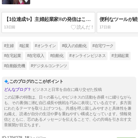
【1位達成✨】主婦起業家®の発信はこんな感じ
便利なツールが続
13日前
17日前
#主婦
#起業
#オンライン
#収入の自動化
#在宅ワーク
#在宅起業
#在宅収入
#自動化
#オンラインビジネス
#主婦起業
#自動販売機
#デジタルコンテンツ
このブログのここがポイント
ビジネスと日常を自在に織り交ぜた投稿
この記事の特徴は、日々の暮らしやビジネスの活動を赤裸々に綴りながら
も、その裏側に潜む自己成長や挑戦を巧みに表現している点です。多方面
にわたるテーマを取り上げつつも、共感を呼ぶ親しみやすさと具体性を兼
ね備え、読者が自分の生活や夢を重ねやすい構成となっています。情報発
信とともに、芯のあるメッセージを伝えることで、心の共鳴を引き出す文
章展開が目立ちます。
1794278
18