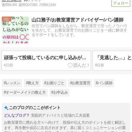
週間IN:
430
週間OUT:
380
月間IN:
1910
3
山口雅子/お教室運営アドバイザー/パン講師
自宅でパン講師をしながら、教室運営で培ったノウハウ
を生かして、お教室運営でのお困りごとを一緒に解決す
るサポートをしています。
頑張って投稿しているのに申し込みがない…その原因は「〇〇」かもしれません
4日前
8日前
#レッスン
#教え方
#お困りごと
#お教室運営
#パン講師
#オーダーメイドの教え方
#お申込み
このブログのここがポイント
実践的アドバイスと現場の工夫提案
お教室運営に携わる方々へ向けて、投稿や伝え方のポイントを鋭く解説し
ます。再生数や反応に左右されすぎず、真に届くコミュニケーションの重