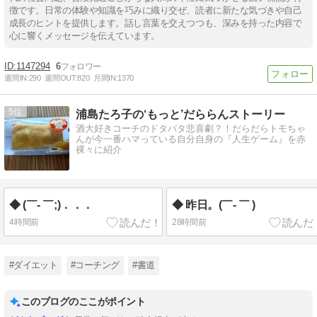
徴です。日常の体験や知識を巧みに織り交ぜ、読者に新たな気づきや自己
成長のヒントを提供します。話し言葉を交えつつも、深みを持った内容で
心に響くメッセージを伝えています。
1147294
6
週間IN:
290
週間OUT:
820
月間IN:
1370
5
浦島たろ子の‘もっと’だららんストーリー
酒大好きコーチのドタバタ悲喜劇？！だらだらトモちゃ
んが今一番ハマっている自分自身の『人生ゲーム』を赤
裸々に紹介
◆ (￣- ￣;)．．．
◆ 昨日。(￣- ￣ )
4時間前
28時間前
#ダイエット
#コーチング
#書道
このブログのここがポイント