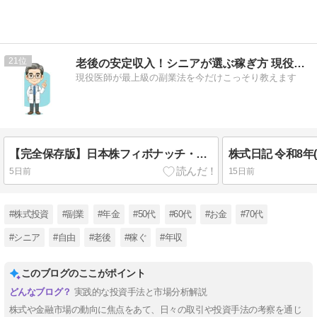
21
老後の安定収入！シニアが選ぶ稼ぎ方 現役医師が最上級の副業法
現役医師が最上級の副業法を今だけこっそり教えます
【完全保存版】日本株フィボナッチ・リトレースメント徹底攻略バイブル：なぜ株価は「黄金比」で完璧に反発するのか？
株式日記 令和8年(2
5日前
15日前
#株式投資
#副業
#年金
#50代
#60代
#お金
#70代
#シニア
#自由
#老後
#稼ぐ
#年収
このブログのここがポイント
実践的な投資手法と市場分析解説
株式や金融市場の動向に焦点をあて、日々の取引や投資手法の考察を通じ