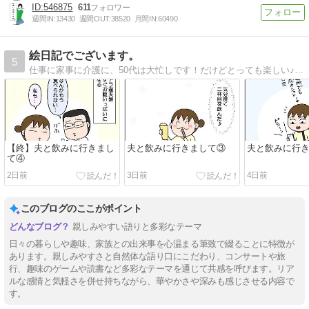
546875
611
週間IN:
13430
週間OUT:
38520
月間IN:
60490
絵日記でございます。
5
仕事に家事に介護に、50代は大忙しです！だけどとっても楽しい♪そんな日常を絵日記で書いています。
【終】夫と飲みに行きまし
夫と飲みに行きまして③
夫と飲みに行
て④
2日前
3日前
4日前
このブログのここがポイント
親しみやすい語りと多彩なテーマ
日々の暮らしや趣味、家族との出来事を心温まる筆致で綴ることに特徴が
あります。親しみやすさと自然体な語り口にこだわり、コンサートや旅
行、趣味のゲームや読書など多彩なテーマを通じて共感を呼びます。リア
ルな感情と気軽さを併せ持ちながら、華やかさや深みも感じさせる内容で
す。