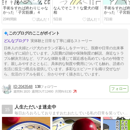
手術をすれば終わりじゃな
なんでそこ？！な愛犬の寝
手術をすれば
かった「子宮筋腫」４
相
かった「子宮
23時間前
5日前
7日前
このブログのここがポイント
実体験と日常を丁寧に綴るストーリー
日本人の夫婦とパグ犬のオランダ暮らしをテーマに、医療や日常の出来事
を飾らずに紹介しています。入院費の詳細や保険制度の解説、身近なトラ
ブル解決方法など、リアルな体験を通じて親近感を高めているのが特徴で
す。親しみやすさとともに、具体的な制度や費用についても触れ、読者の
生活に役立つ視点を提供しています。多彩なエピソードを織り交ぜなが
ら、生活のリアルを鋭く、分かりやすく描き出しています。
2043548
138
週間IN:
1820
週間OUT:
12480
月間IN:
6130
人生ただいま迷走中
15
毎日おろおろしておりますおたおたしている私の日常を笑っていただければこれ幸い