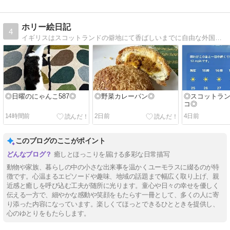
ホリー絵日記
4
イギリスはスコットランドの僻地にて香ばしいまでに自由な外国人夫と年子の娘達に振り回される日常を描いてます。
◎日曜のにゃんこ587◎
◎野菜カレーパン◎
◎スコットラ
コ◎
14時間前
2日前
4日前
このブログのここがポイント
癒しとほっこりを届ける多彩な日常描写
動物や家族、暮らしの中の小さな出来事を温かくユーモラスに綴るのが特
徴です。心温まるエピソードや趣味、地域の話題まで幅広く取り上げ、親
近感と癒しを呼び込む工夫が随所に光ります。童心や日々の幸せを優しく
伝える一方で、細やかな感動や笑顔をもたらす一冊として、多くの人に寄
り添った内容になっています。楽しくてほっとできるひとときを提供し、
心のゆとりをもたらします。