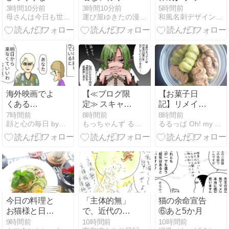
だけど頑張る
きのトンネル
ーションとド
3時間10分前
3時間10分前
5時間前
母さんは今日も世話をやく
運び屋ゆきたの漫画な日常
和風名刺デザインの事なら名刺広芸＆YOU
を通ったら 何
ットが可愛い
かがついて来
ラインストー
る
ン名刺
海外映画でよ
【≪ブログ限
【お菓子日
くある
定≫ スキャン
記】リメイク
「You're
ダル /『漫画
ティラミス…
7時間前
8時間前
8時間前
顔と心の毎日 by表こころ
もっちゃんず る〜む
るるっぱ Oh! my sweet husband
fired」日本で
(梨莎の日常/
失敗つづきに
は？
オリキャラ/第
つき
2話)』】
(2026/08/08
[28記事目])
今日の料理と
「主体的無」
猫の余命宣告
お猫様と日本
で、近代の超
⑥あと5か月
のお土産
克
9時間前
10時間前
10時間前