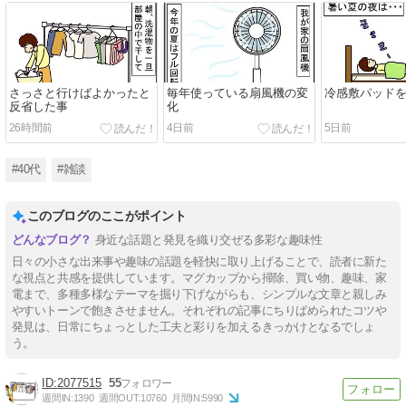
さっさと行けばよかったと
毎年使っている扇風機の変
冷感敷パッド
反省した事
化
26時間前
4日前
5日前
#40代
#雑談
このブログのここがポイント
身近な話題と発見を織り交ぜる多彩な趣味性
日々の小さな出来事や趣味の話題を軽快に取り上げることで、読者に新た
な視点と共感を提供しています。マグカップから掃除、買い物、趣味、家
電まで、多種多様なテーマを掘り下げながらも、シンプルな文章と親しみ
やすいトーンで飽きさせません。それぞれの記事にちりばめられたコツや
発見は、日常にちょっとした工夫と彩りを加えるきっかけとなるでしょ
う。
2077515
55
週間IN:
1390
週間OUT:
10760
月間IN:
5990