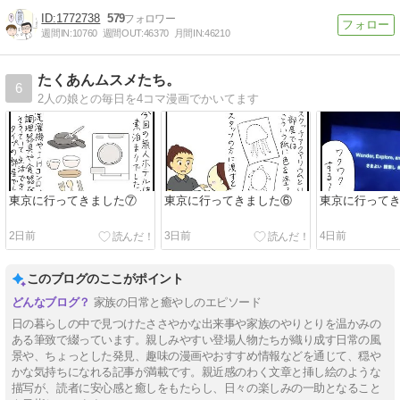
1772738
579
週間IN:
10760
週間OUT:
46370
月間IN:
46210
たくあんムスメたち。
6
2人の娘との毎日を4コマ漫画でかいてます
東京に行ってきました⑦
東京に行ってきました⑥
東京に行って
2日前
3日前
4日前
このブログのここがポイント
家族の日常と癒やしのエピソード
日の暮らしの中で見つけたささやかな出来事や家族のやりとりを温かみの
ある筆致で綴っています。親しみやすい登場人物たちが織り成す日常の風
景や、ちょっとした発見、趣味の漫画やおすすめ情報などを通じて、穏や
かな気持ちになれる記事が満載です。親近感のわく文章と挿し絵のような
描写が、読者に安心感と癒しをもたらし、日々の楽しみの一助となること