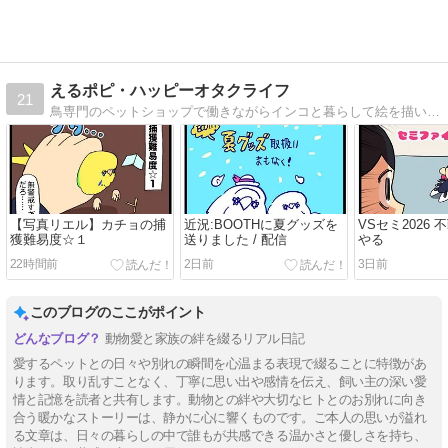
えるポピ・ハッピーオタクライフ
21
鳥専門のペットショップで働きながらインコと暮らして絵を描いてゲームするオタクの絵日記
【写真リエル】カチョの捕
近況:BOOTHに夏グッズを
VSセミ2026 不
獲難易度☆１
送りました / 配信
やる
22時間前
2日前
3日前
このブログのここがポイント
動物愛と家族の絆を綴るリアル日記
愛するペットとの日々や別れの瞬間を心温まる表現で綴ることに特徴があ
ります。取り乱すことなく、丁寧に思い出や感情を伝え、飼い主の深い愛
情と記憶を読者と共有します。動物との絆や大切なヒトとのお別れに向き
合う暖かなストーリーは、静かに心に響くものです。ご本人の思いが溢れ
る文章は、日々の暮らしの中で誰もが共感できる温かさと優しさを持ち、