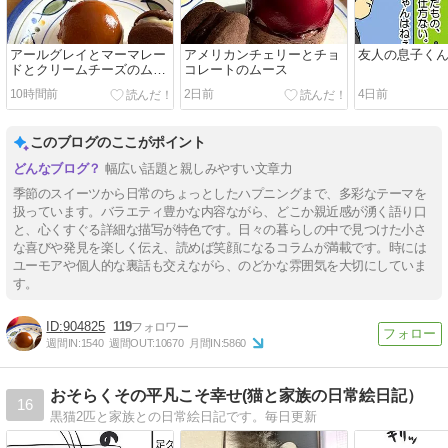
アールグレイとマーマレー
アメリカンチェリーとチョ
友人の息子く
ドとクリームチーズのムー
コレートのムース
ス
10時間前
2日前
4日前
このブログのここがポイント
幅広い話題と親しみやすい文章力
季節のスイーツから日常のちょっとしたハプニングまで、多彩なテーマを
扱っています。バラエティ豊かな内容ながら、どこか親近感が湧く語り口
と、心くすぐる詳細な描写が特色です。日々の暮らしの中で見つけた小さ
な喜びや発見を楽しく伝え、読めば笑顔になるコラムが満載です。時には
ユーモアや個人的な裏話も交えながら、のどかな雰囲気を大切にしていま
す。
904825
119
週間IN:
1540
週間OUT:
10670
月間IN:
5860
おそらくその平凡こそ幸せ(猫と家族の日常絵日記）
16
黒猫2匹と家族との日常絵日記です。毎日更新