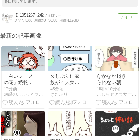
を目指しています。
1051267
242
週間IN:
5060
週間OUT:
30330
月間IN:
19680
最新の記事画像
『白いレース
久しぶりに家
なかなか起き
の花』続報と
族が４人集合
られない朝
『洗面所と寝
♩みんなです
17分前
45分前
1時間10分前
魅惑のここっとライフ
きたぷり
こじらせアラサーの人生日記
室両方に置い
き焼きを囲み
てあるもの』
ました