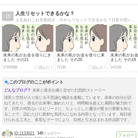
人生リセットできるかな？
19
人生あれこれ失敗続き…今からリセットできるかな？日常や思い出、創作、パロディ…その他もろもろ何でもありのマンガブログです。
未来の私がお金を借りにき
未来の私がお金を借りに来
未来の私がお
ました その21
ました その20
ました その19
27時間前
7日前
14日前
このブログのここがポイント
未来と過去を織り交ぜた幻想的ストーリー
現実と空想が入り混じる不思議な物語を連載しています。未来の自分が訪
ねてきたり、過去の出来事に触れたりと、時間軸を超えた展開が魅力的で
す。日常の何気ないエピソードに、ちょっとした魔法や驚きの要素を加え
ることで、読むたびに新鮮な気持ちになれる内容となっています。毎日続
けられる工夫と、多彩なテーマにより、自然と引き込まれる作品群です。
2133021
349