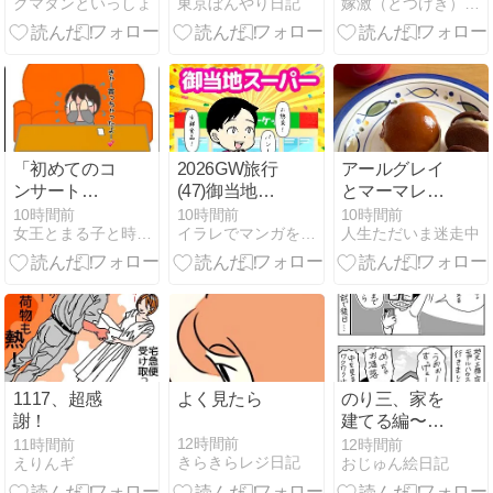
クマタンといっしょ
東京ぼんやり日記
嫁激（とつげき）北フランス家族
「初めてのコ
2026GW旅行
アールグレイ
ンサート
(47)御当地ス
とマーマレー
DVD」
ーパー
ドとクリーム
10時間前
10時間前
10時間前
女王とまる子と時々ファミリー
イラレでマンガを描く
人生ただいま迷走中
チーズのムー
ス
1117、超感
よく見たら
のり三、家を
謝！
建てる編〜き
っかけの出来
12時間前
11時間前
12時間前
きらきらレジ日記
えりんギ
おじゅん絵日記
事〜