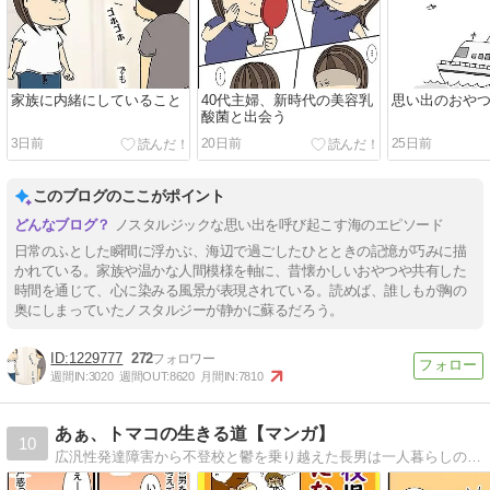
家族に内緒にしていること
40代主婦、新時代の美容乳
思い出のおや
酸菌と出会う
3日前
20日前
25日前
このブログのここがポイント
ノスタルジックな思い出を呼び起こす海のエピソード
日常のふとした瞬間に浮かぶ、海辺で過ごしたひとときの記憶が巧みに描
かれている。家族や温かな人間模様を軸に、昔懐かしいおやつや共有した
時間を通じて、心に染みる風景が表現されている。読めば、誰しもが胸の
奥にしまっていたノスタルジーが静かに蘇るだろう。
1229777
272
週間IN:
3020
週間OUT:
8620
月間IN:
7810
あぁ、トマコの生きる道【マンガ】
10
広汎性発達障害から不登校と鬱を乗り越えた長男は一人暮らしの社会人二年生。ADHDを抱えた次男は社会人一年生。発達障害３兄弟を育てる母トマコの４〜１６コママンガ。