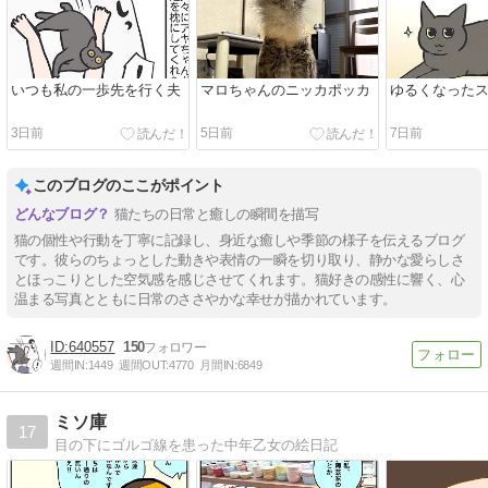
いつも私の一歩先を行く夫
マロちゃんのニッカポッカ
ゆるくなった
3日前
5日前
7日前
このブログのここがポイント
猫たちの日常と癒しの瞬間を描写
猫の個性や行動を丁寧に記録し、身近な癒しや季節の様子を伝えるブログ
です。彼らのちょっとした動きや表情の一瞬を切り取り、静かな愛らしさ
とほっこりとした空気感を感じさせてくれます。猫好きの感性に響く、心
温まる写真とともに日常のささやかな幸せが描かれています。
640557
150
週間IN:
1449
週間OUT:
4770
月間IN:
6849
ミソ庫
17
目の下にゴルゴ線を患った中年乙女の絵日記