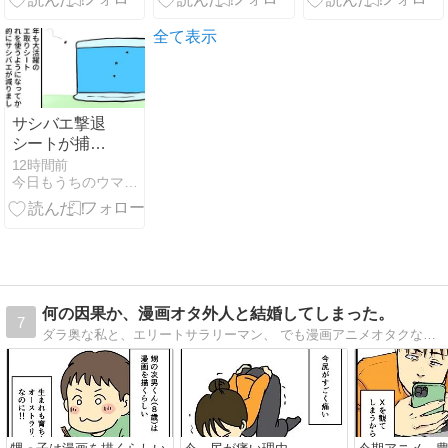
全て表示
サシバエ撃退
シートが捕ま
えるもの
12時間前
今日もうちのウマコが騒いでる
何の因果か、漫画オタ外人と結婚してしまった。
7
ダラ奥な私と、エリートサラリーマン、 でも漫画アニメオタクな外国人夫との日常について、 毎日更新しています。