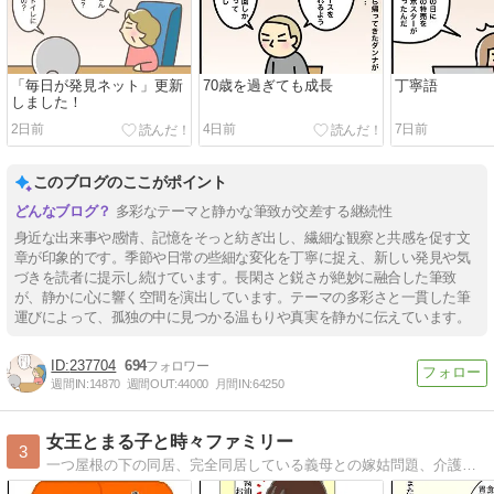
「毎日が発見ネット」更新
70歳を過ぎても成長
丁寧語
しました！
2日前
4日前
7日前
このブログのここがポイント
多彩なテーマと静かな筆致が交差する継続性
身近な出来事や感情、記憶をそっと紡ぎ出し、繊細な観察と共感を促す文
章が印象的です。季節や日常の些細な変化を丁寧に捉え、新しい発見や気
づきを読者に提示し続けています。長閑さと鋭さが絶妙に融合した筆致
が、静かに心に響く空間を演出しています。テーマの多彩さと一貫した筆
運びによって、孤独の中に見つかる温もりや真実を静かに伝えています。
237704
694
週間IN:
14870
週間OUT:
44000
月間IN:
64250
女王とまる子と時々ファミリー
3
一つ屋根の下の同居、完全同居している義母との嫁姑問題、介護に対する嫁の愚痴メインのブログです。