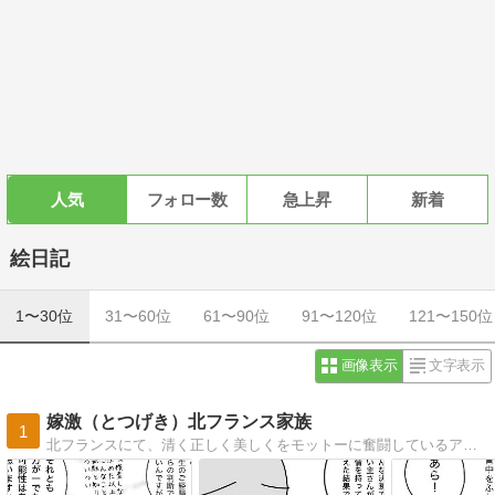
人気
フォロー数
急上昇
新着
絵日記
1〜30位
31〜60位
61〜90位
91〜120位
121〜150位
画像表示
文字表示
嫁激（とつげき）北フランス家族
1
北フランスにて、清く正しく美しくをモットーに奮闘しているアラサー母の絵日記です。