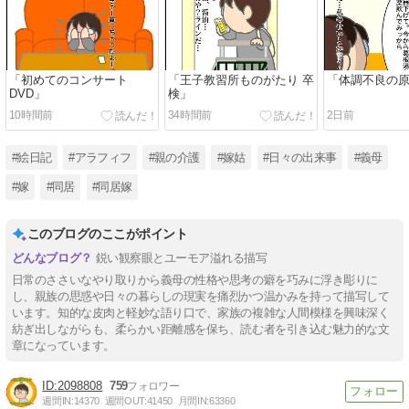
「初めてのコンサート
「王子教習所ものがたり 卒
「体調不良の
DVD」
検」
10時間前
34時間前
2日前
#絵日記
#アラフィフ
#親の介護
#嫁姑
#日々の出来事
#義母
#嫁
#同居
#同居嫁
このブログのここがポイント
鋭い観察眼とユーモア溢れる描写
日常のささいなやり取りから義母の性格や思考の癖を巧みに浮き彫りに
し、親族の思惑や日々の暮らしの現実を痛烈かつ温かみを持って描写して
います。知的な皮肉と軽妙な語り口で、家族の複雑な人間模様を興味深く
紡ぎ出しながらも、柔らかい距離感を保ち、読む者を引き込む魅力的な文
章になっています。
2098808
759
週間IN:
14370
週間OUT:
41450
月間IN:
63360