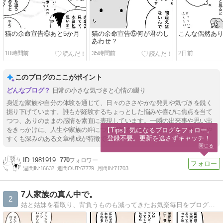
猫の余命宣告⑥あと5か月
猫の余命宣告⑤何が君のし
こんな偶然あ
あわせ？
10時間前
35時間前
2日前
このブログのここがポイント
日常の小さな気づきと心情の綴り
身近な家族や自分の体験を通じて、日々のささやかな発見や気づきを鋭く
掘り下げています。誰もが経験するちょっとした悩みや喜びに焦点を当て
つつ、ありのままの感情を素直に表現しています。一瞬の出来事や思い出
をきっかけに、人生や家族の絆について改めて考えさせられる、親しみや
【Tips】気になるブログをフォロー。

登録不要。更新を逃さずキャッチ！
すくも深みのある文章構成が特徴です。
閉じる
1981919
770
週間IN:
16632
週間OUT:
67779
月間IN:
71703
7人家族の真ん中で。
2
姑と姑妹を看取り、背負うものも減ってきたお気楽毎日をブログで更新。心に描いた夫婦の未来予想図は思ったとおりにかなえられていくのか…？