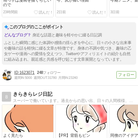
甥っ子は漫画を描くらしい
今、尻が痛い理由
今期アニメ、
ので
23時間前
2日前
3日前
このブログのここがポイント
身近な話題と趣味を軽やかに綴る日記調
ふとした瞬間に感じた体調や感情の揺らぎを中心に、日々の小さな出来事
や趣味の話を軽快に綴る文章が特徴です。身体の不調や気づき、趣味の乙
女ゲーや漫画への愛情を交えつつ、Twitterやアフィリエイトの紹介も自然
に組み込まれ、親近感と共感を呼び起こす文章展開となっています。
1623071
248
週間IN:
5000
週間OUT:
31780
月間IN:
23240
きらきらレジ日記
8
スーパーで働いています。過去からの思い出、日々の人間模様、私目線のレジあるある等を描いています。
よく見たら
【PR】背筋もピン
同僚のアイデ