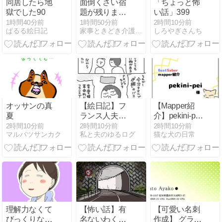
同居したら地
面倒くさい宿
「ちょっと怖
獄でした90
題が残りまし
い話」399
た。
1時間40分前
1時間50分前
2時間10分前
ぱるる絵日記
家事ときどき介護〜介護は一息、今度は育児！？〜
しろやぎさんち
オッサンの真
【絵日記】フ
【Mapper紹
夏
ランス人夫が
介】pekini-pei
「日本人と結
様
2時間10分前
2時間10分前
2時間10分前
マルバツサンカク
私と夫のゆるログ
猫な犬の日常
婚してよかっ
た」と感動し
た今治タオル
「伊織」の話
理解力なくて
【怖い話】有
【可愛い名刺
びっくりなん
名ないわくつ
作成】 グラデ