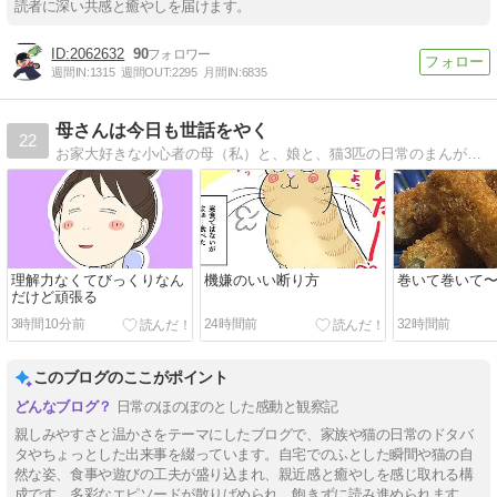
読者に深い共感と癒やしを届けます。
2062632
90
週間IN:
1315
週間OUT:
2295
月間IN:
6835
母さんは今日も世話をやく
22
お家大好きな小心者の母（私）と、娘と、猫3匹の日常のまんがです。（夫もたまに…）。
理解力なくてびっくりなん
機嫌のいい断り方
巻いて巻いて
だけど頑張る
3時間10分前
24時間前
32時間前
このブログのここがポイント
日常のほのぼのとした感動と観察記
親しみやすさと温かさをテーマにしたブログで、家族や猫の日常のドタバ
タやちょっとした出来事を綴っています。自宅でのふとした瞬間や猫の自
然な姿、食事や遊びの工夫が盛り込まれ、親近感と癒やしを感じ取れる構
成です。多彩なエピソードが散りばめられ、飽きずに読み進められます。