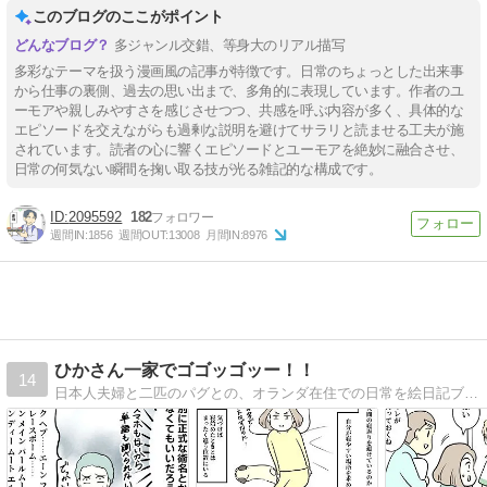
このブログのここがポイント
多ジャンル交錯、等身大のリアル描写
多彩なテーマを扱う漫画風の記事が特徴です。日常のちょっとした出来事
から仕事の裏側、過去の思い出まで、多角的に表現しています。作者のユ
ーモアや親しみやすさを感じさせつつ、共感を呼ぶ内容が多く、具体的な
エピソードを交えながらも過剰な説明を避けてサラリと読ませる工夫が施
されています。読者の心に響くエピソードとユーモアを絶妙に融合させ、
日常の何気ない瞬間を掬い取る技が光る雑記的な構成です。
2095592
182
週間IN:
1856
週間OUT:
13008
月間IN:
8976
ひかさん一家でゴゴッゴッー！！
14
日本人夫婦と二匹のパグとの、オランダ在住での日常を絵日記ブログで描いてます。