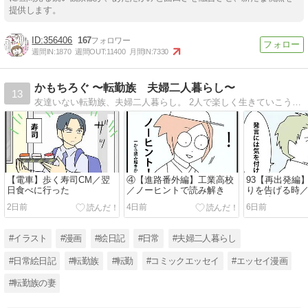
提供します。
356406
167
週間IN:
1870
週間OUT:
11400
月間IN:
7330
かもちろぐ 〜転勤族 夫婦二人暮らし〜
13
友達いない転勤族、夫婦二人暮らし。 2人で楽しく生きていこうと決めました。 日常の事など。
【電車】歩く寿司CM／翌
④【進路番外編】工業高校
93【再出発編
日食べに行った
／ノーヒントで読み解き
りを告げる時
なる時９
2日前
4日前
6日前
#イラスト
#漫画
#絵日記
#日常
#夫婦二人暮らし
#日常絵日記
#転勤族
#転勤
#コミックエッセイ
#エッセイ漫画
#転勤族の妻