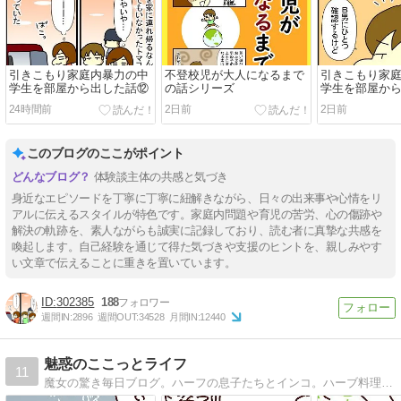
引きこもり家庭内暴力の中
不登校児が大人になるまで
引きこもり家
学生を部屋から出した話⑫
の話シリーズ
学生を部屋か
24時間前
2日前
2日前
このブログのここがポイント
体験談主体の共感と気づき
身近なエピソードを丁寧に丁寧に紐解きながら、日々の出来事や心情をリ
アルに伝えるスタイルが特色です。家庭内問題や育児の苦労、心の傷跡や
解決の軌跡を、素人ながらも誠実に記録しており、読む者に真摯な共感を
喚起します。自己経験を通じて得た気づきや支援のヒントを、親しみやす
い文章で伝えることに重きを置いています。
302385
188
週間IN:
2896
週間OUT:
34528
月間IN:
12440
魅惑のここっとライフ
11
魔女の驚き毎日ブログ。ハーフの息子たちとインコ。ハーブ料理本出版しました！