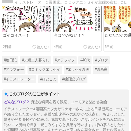
イラストレーター＆漫画家。コミックエッセイが主婦の友社、幻冬舎、KADOKAWA、芳文社、イースト・プレス、ダイヤモンド社などから発売中です。
ゴイゴイスー！
今は○○がない！？
ただただその
2日前
4日前
6日前
#絵日記
#夫婦二人暮らし
#アラフィフ
#40代
#ブログ
#アラフォー
#コミックエッセイ
#エッセイ漫画
#漫画家
#イラストレーター
#ひとこま
#絵日記ブログ
このブログのここがポイント
身近な瞬間を鋭く観察、ユーモアと温かさ融合
イラストレーター&漫画家のフカザワナオコさんによる日常観察とユーモア
を織り交ぜたエッセイ。身近な出来事への細やかな視点と、ちょっとした
驚きや発見を軽やかに表現。家族や暮らしの小さなポイントを巧みに絵日
記やコマ漫画で描き、親しみやすさと共感を誘います。ほのぼのとした中
に垣間見る鋭い観察眼が、あたたかみと面白さを融合させ、新たな視点を