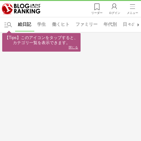
リーダー
ログイン
メニュー
絵日記
学生
働くヒト
ファミリー
年代別
日々の出
【Tips】このアイコンをタップすると、

カテゴリ一覧を表示できます。
閉じる