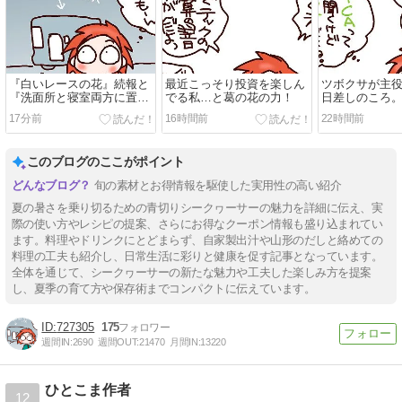
『白いレースの花』続報と
最近こっそり投資を楽しん
ツボクサが主
『洗面所と寝室両方に置い
でる私…と葛の花の力！
日差しのころ
てあるもの』
17分前
16時間前
22時間前
このブログのここがポイント
旬の素材とお得情報を駆使した実用性の高い紹介
夏の暑さを乗り切るための青切りシークヮーサーの魅力を詳細に伝え、実
際の使い方やレシピの提案、さらにお得なクーポン情報も盛り込まれてい
ます。料理やドリンクにとどまらず、自家製出汁や山形のだしと絡めての
料理の工夫も紹介し、日常生活に彩りと健康を促す記事となっています。
全体を通じて、シークヮーサーの新たな魅力や工夫した楽しみ方を提案
し、夏季の育て方や保存術までコンパクトに伝えています。
727305
175
週間IN:
2690
週間OUT:
21470
月間IN:
13220
ひとこま作者
12