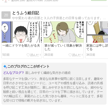
週間IN:
1380
週間OUT:
4380
月間IN:
5180
とうふう絵日記
20
やや変わり者の旦那と３人の子供達との日常を綴っております。ブログリニューアルしました。
一緒にドラマを観たがる夫
箸が減っていく現象が解決
家族には申し
した
てる
5日前
26日前
34日前
このブログのここがポイント
親しみやすく繊細な気付きの連続
多彩なテーマを扱いつつ、身近な出来事や疑問に鋭く注目します。趣味や
日常のささやかなエピソードに、ユーモアや感性を盛り込み、読者の共感
を呼び起こす工夫が随所に。親しみやすさを大切にしながらも、細やかな
観察と鋭い視点を通じて、日常の一コマを丁寧に描き出しています。テー
マの幅は広く、家庭のふとした気づきから趣味、ペットに至るまで、多彩
な切り口で情報の断片を紡ぎ出しています。