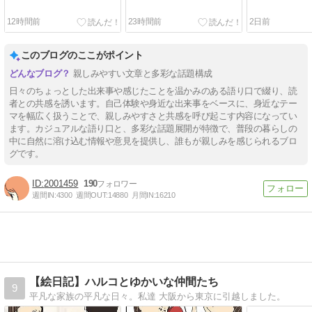
12時間前
23時間前
2日前
このブログのここがポイント
親しみやすい文章と多彩な話題構成
日々のちょっとした出来事や感じたことを温かみのある語り口で綴り、読
者との共感を誘います。自己体験や身近な出来事をベースに、身近なテー
マを幅広く扱うことで、親しみやすさと共感を呼び起こす内容になってい
ます。カジュアルな語り口と、多彩な話題展開が特徴で、普段の暮らしの
中に自然に溶け込む情報や意見を提供し、誰もが親しみを感じられるブロ
グです。
2001459
190
週間IN:
4300
週間OUT:
14880
月間IN:
16210
【絵日記】ハルコとゆかいな仲間たち
9
平凡な家族の平凡な日々。私達 大阪から東京に引越しました。