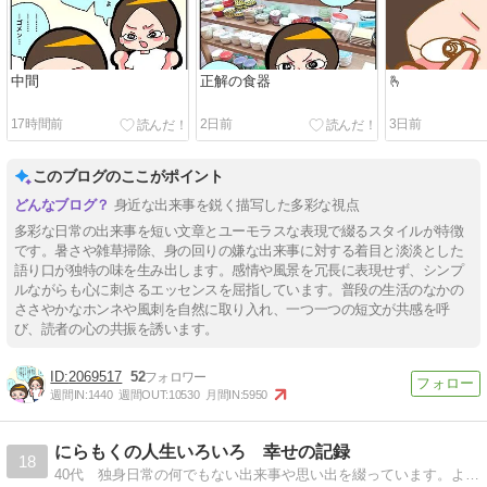
中間
正解の食器
🫰
17時間前
2日前
3日前
このブログのここがポイント
身近な出来事を鋭く描写した多彩な視点
多彩な日常の出来事を短い文章とユーモラスな表現で綴るスタイルが特徴
です。暑さや雑草掃除、身の回りの嫌な出来事に対する着目と淡淡とした
語り口が独特の味を生み出します。感情や風景を冗長に表現せず、シンプ
ルながらも心に刺さるエッセンスを屈指しています。普段の生活のなかの
ささやかなホンネや風刺を自然に取り入れ、一つ一つの短文が共感を呼
び、読者の心の共振を誘います。
2069517
52
週間IN:
1440
週間OUT:
10530
月間IN:
5950
にらもくの人生いろいろ 幸せの記録
18
40代 独身日常の何でもない出来事や思い出を綴っています。よろしくお願いいたします。