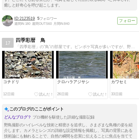
癒しと好奇心を呼び起こします。
2123519
5
週間IN:
180
週間OUT:
560
月間IN:
840
四季彩暦 鳥
17
「四季彩暦」の”鳥”の部屋です。ピンボケ写真が多いですが、野鳥撮影もまた楽しいですね。
コチドリ
クロハラアジサシ
カワセミ
12日前
26日前
33日前
このブログのここがポイント
プロ機材を駆使した詳細な撮影記録
野鳥撮影のハイレベルな技術と精密さを追求し、さまざまな鳥種の姿を紹
介します。カメラとレンズの詳細な設定情報を掲載し、写真の背景にある
技術論にも触れることで、自然の瞬間を忠実に伝えることに焦点を当てて