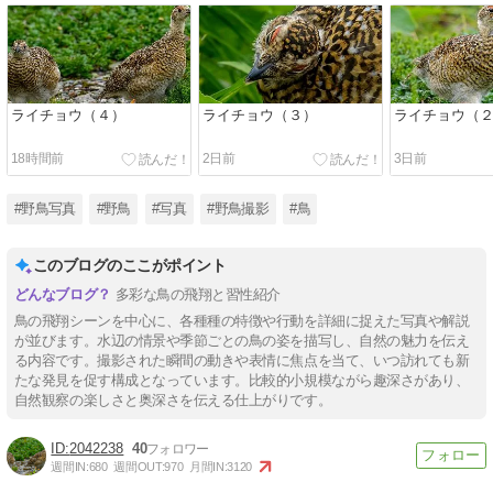
ライチョウ（４）
ライチョウ（３）
ライチョウ（
18時間前
2日前
3日前
#野鳥写真
#野鳥
#写真
#野鳥撮影
#鳥
このブログのここがポイント
多彩な鳥の飛翔と習性紹介
鳥の飛翔シーンを中心に、各種種の特徴や行動を詳細に捉えた写真や解説
が並びます。水辺の情景や季節ごとの鳥の姿を描写し、自然の魅力を伝え
る内容です。撮影された瞬間の動きや表情に焦点を当て、いつ訪れても新
たな発見を促す構成となっています。比較的小規模ながら趣深さがあり、
自然観察の楽しさと奥深さを伝える仕上がりです。
2042238
40
週間IN:
680
週間OUT:
970
月間IN:
3120