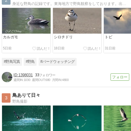
2
身近な野鳥の記録です。東海地方で野鳥観察をしております。出会いに感謝！
カルガモ
シロチドリ
トビ
5日前
18日前
31日前
#野鳥写真
#野鳥
#バードウォッチング
1398031
33
週間IN:
1030
週間OUT:
680
月間IN:
4800
鳥ありて日々
3
野鳥撮影