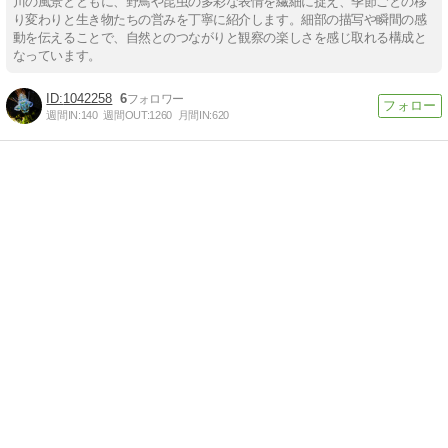
川の風景とともに、野鳥や昆虫の多彩な表情を繊細に捉え、季節ごとの移
り変わりと生き物たちの営みを丁寧に紹介します。細部の描写や瞬間の感
動を伝えることで、自然とのつながりと観察の楽しさを感じ取れる構成と
なっています。
1042258
6
週間IN:
140
週間OUT:
1260
月間IN:
620