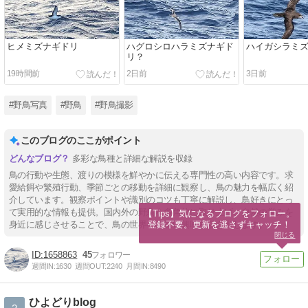
ヒメミズナギドリ
ハグロシロハラミズナギド
ハイガシラミ
リ？
19時間前
2日前
3日前
#野鳥写真
#野鳥
#野鳥撮影
このブログのここがポイント
多彩な鳥種と詳細な解説を収録
鳥の行動や生態、渡りの模様を鮮やかに伝える専門性の高い内容です。求
愛給餌や繁殖行動、季節ごとの移動を詳細に観察し、鳥の魅力を幅広く紹
介しています。観察ポイントや識別のコツも丁寧に解説し、鳥好きにとっ
て実用的な情報も提供。国内外の野鳥を多角的に取り上げ、自然の営みを
【Tips】気になるブログをフォロー。

登録不要。更新を逃さずキャッチ！
身近に感じさせることで、鳥の世界への深い興味を引き出します。
閉じる
1658863
45
週間IN:
1630
週間OUT:
2240
月間IN:
8490
ひよどりblog