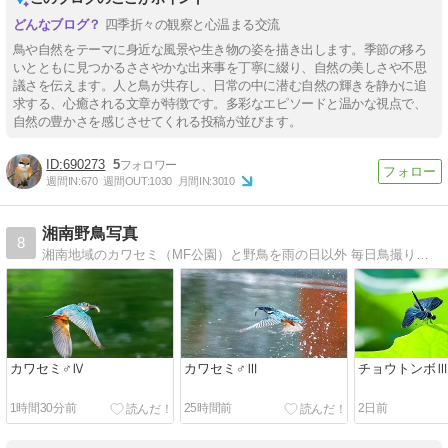
四季折々の観察と心温まる交流
鳥や自然をテーマに身近な風景や生き物の姿を描き出します。季節の移ろ
いとともに見つかるささやかな出来事を丁寧に綴り、自然の美しさや不思
議さを伝えます。人と鳥が共存し、日常の中に潜む自然の輝きを静かに追
求する、心癒される文章が特徴です。多彩なエピソードと温かな視点で、
自然の豊かさを感じさせてくれる投稿が並びます。
690273
5
週間IN:
670
週間OUT:
1030
月間IN:
3010
湘南野鳥写真
8
湘南地域のカワセミ（MF公園）と野鳥を雨の日以外 毎日鳥撮りに（午前中）出撃しています。
カワセミ♂Ⅳ
カワセミ♂Ⅲ
チョウトンボ
1時間30分前
25時間前
2日前