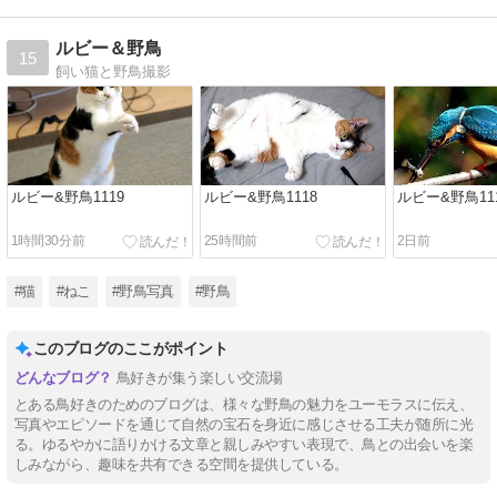
ルビー＆野鳥
15
飼い猫と野鳥撮影
ルビー&野鳥1119
ルビー&野鳥1118
ルビー&野鳥11
1時間30分前
25時間前
2日前
#猫
#ねこ
#野鳥写真
#野鳥
このブログのここがポイント
鳥好きが集う楽しい交流場
とある鳥好きのためのブログは、様々な野鳥の魅力をユーモラスに伝え、
写真やエピソードを通じて自然の宝石を身近に感じさせる工夫が随所に光
る。ゆるやかに語りかける文章と親しみやすい表現で、鳥との出会いを楽
しみながら、趣味を共有できる空間を提供している。