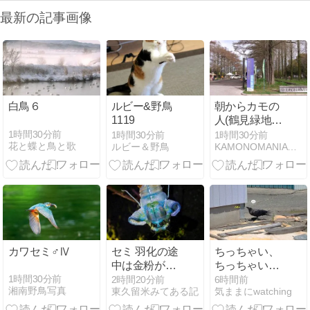
最新の記事画像
白鳥６
ルビー&野鳥
朝からカモの
1119
人(鶴見緑地・
2026.4.5) その
1時間30分前
1時間30分前
1時間30分前
花と蝶と鳥と歌
ルビー＆野鳥
KAMONOMANIA カモノマニア
1
カワセミ♂Ⅳ
セミ 羽化の途
ちっちゃい、
中は金粉がよ
ちっちゃいハ
く目立つ
チ
1時間30分前
2時間20分前
6時間前
湘南野鳥写真
東久留米みてある記
気ままにwatching