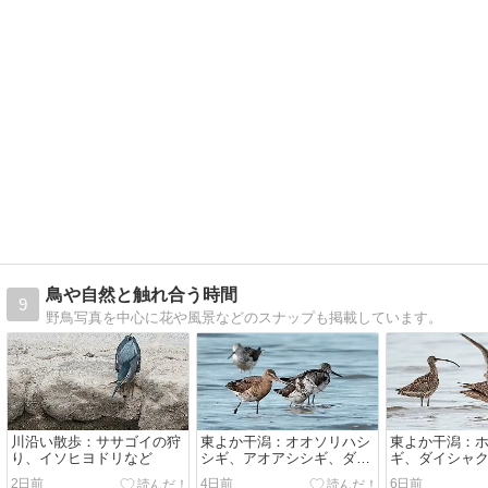
鳥や自然と触れ合う時間
9
野鳥写真を中心に花や風景などのスナップも掲載しています。
川沿い散歩：ササゴイの狩
東よか干潟：オオソリハシ
東よか干潟：
り、イソヒヨドリなど
シギ、アオアシシギ、ダイ
ギ、ダイシャ
ゼンなど
ウシャクシギ
2日前
4日前
6日前