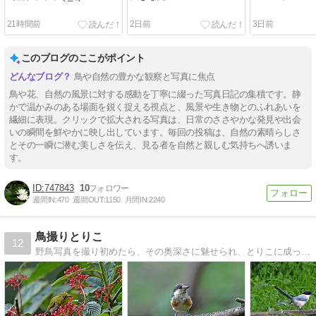
21時間前
2日前
3日前
このブログのここがポイント
鳥や自然の豊かな観察と写真に焦点
鳥や花、自然の風景に対する感動を丁寧に綴った写真日記の集積です。静
かで温かみのある場面を鋭く捉える視点と、風景や生き物とのふれあいを
繊細に表現。クリックで拡大される写真は、日常のささやかな発見や出会
いの瞬間を鮮やかに映し出しています。毎回の投稿は、自然の素晴らしさ
とその一瞬に潜む美しさを伝え、見る者を自然と親しむ気持ちへ誘いま
す。
747843
10
週間IN:
470
週間OUT:
1150
月間IN:
2240
鳥撮りとりこ
12
野鳥写真を撮り初めたら、その奥深さに魅せられ、とりこに成ってしまいました。