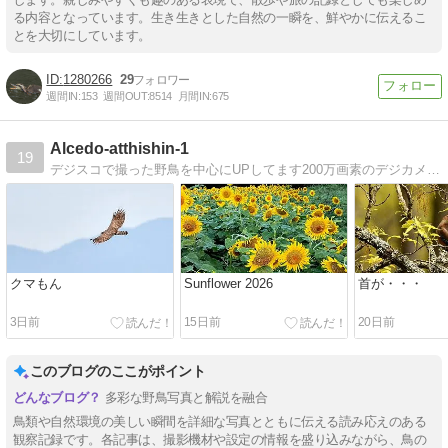
る内容となっています。生き生きとした自然の一瞬を、鮮やかに伝えるこ
とを大切にしています。
1280266
29
週間IN:
153
週間OUT:
8514
月間IN:
675
Alcedo-atthishin-1
19
デジスコで撮った野鳥を中心にUPしてます200万画素のデジカメで撮ったカワセミの写真が、野鳥撮影にハマったきっかけです！
クマもん
Sunflower 2026
首が・・・
3日前
15日前
20日前
このブログのここがポイント
多彩な野鳥写真と解説を融合
鳥類や自然環境の美しい瞬間を詳細な写真とともに伝える読み応えのある
観察記録です。各記事は、撮影機材や設定の情報を盛り込みながら、鳥の