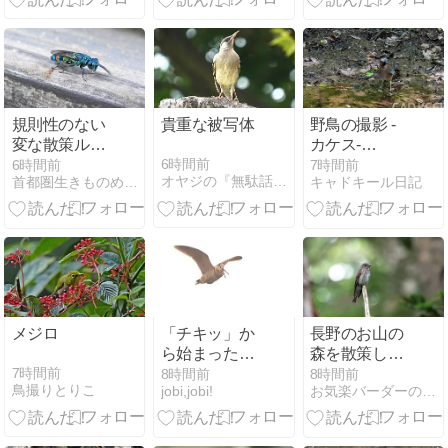
規則性のない
貴重な被写体
野鳥の撮影 -
変な散策ルー
カケス-
ト（能見台～
260511
6時間前
6時間前
7時間前
オヤジの『無駄話』２
首都圏生きものめぐり
キャドキール日記
六ッ川～舞岡
公園）
メジロ
「チキッ」か
長野のお山の
ら始まったロ
森を散策しな
ーディング
がら探鳥！標
7時間前
8時間前
8時間前
鳥撮りとりこ
jobi,jobi!
お気楽バーダーのゆるゆる野鳥撮影
Eurasian
高2000mの場
Woodcock
所は野鳥がた
くさんいるよ