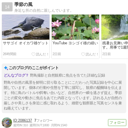
季節の風
14
身近な所の自然に親しんでいます。
ササゴイ オイカワ雄ゲット
YouTube ヨシゴイ雄の繕い
残暑お見舞い
す。用事で1週
グを休止しま
26時間前
2日前
2日前
このブログのここがポイント
野鳥撮影と自然観察に焦点を当てた詳細な記録
野鳥や自然の風景を鮮明に切り取ることにこだわった写真記録を中心に展
開しています。個体の行動や生態を丁寧に描写し、観察の醍醐味を伝えま
す。特に鳥のバトルや餌奪い合いなど、自然界の一瞬を逃さず捉え、季節
ごとの変化や動きに焦点をあてた内容となっています。訪れる人が自然の
厳しさや美しさを身近に感じ取れるよう、緻密な観察眼と写真センスを兼
ね備えています。
2086137
7
週間IN:
310
週間OUT:
1800
月間IN:
1540