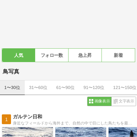
人気
フォロー数
急上昇
新着
鳥写真
1〜30位
31〜60位
61〜90位
91〜120位
121〜150位
画像表示
文字表示
ガルテン日和
1
身近なフィールドから海外まで、自然の中で目にした鳥たちを最新の分類情報などとともに紹介しています。