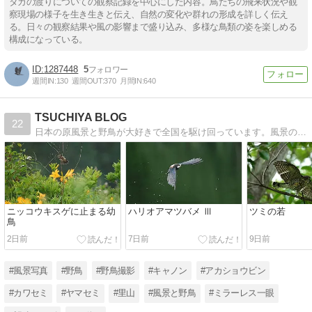
タカの渡りについての観察記録を中心にした内容。鳥たちの飛来状況や観
察現場の様子を生き生きと伝え、自然の変化や群れの形成を詳しく伝え
る。日々の観察結果や風の影響まで盛り込み、多様な鳥類の姿を楽しめる
構成になっている。
1287448
5
週間IN:
130
週間OUT:
370
月間IN:
640
TSUCHIYA BLOG
22
日本の原風景と野鳥が大好きで全国を駆け回っています。風景の中にいる野鳥を目標としています。
ニッコウキスゲに止まる幼
ハリオアマツバメ Ⅲ
ツミの若
鳥
2日前
7日前
9日前
#風景写真
#野鳥
#野鳥撮影
#キャノン
#アカショウビン
#カワセミ
#ヤマセミ
#里山
#風景と野鳥
#ミラーレス一眼