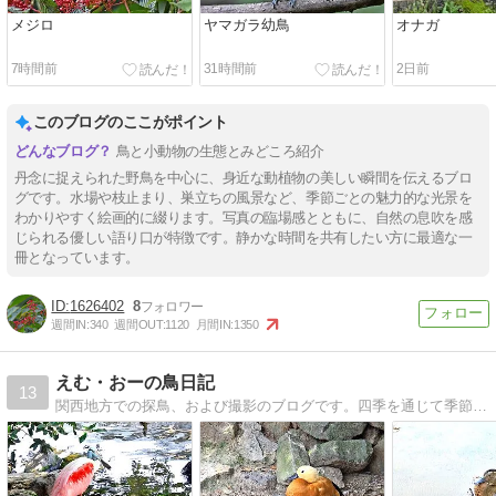
メジロ
ヤマガラ幼鳥
オナガ
7時間前
31時間前
2日前
このブログのここがポイント
鳥と小動物の生態とみどころ紹介
丹念に捉えられた野鳥を中心に、身近な動植物の美しい瞬間を伝えるブロ
グです。水場や枝止まり、巣立ちの風景など、季節ごとの魅力的な光景を
わかりやすく絵画的に綴ります。写真の臨場感とともに、自然の息吹を感
じられる優しい語り口が特徴です。静かな時間を共有したい方に最適な一
冊となっています。
1626402
8
週間IN:
340
週間OUT:
1120
月間IN:
1350
えむ・おーの鳥日記
13
関西地方での探鳥、および撮影のブログです。四季を通じて季節の鳥や珍鳥を追いかけています。野鳥撮影の様子やカメラ、レンズの情報もご参考に！