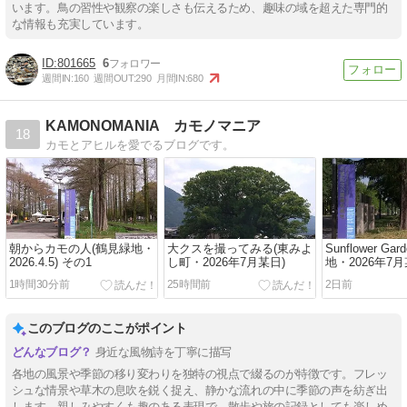
います。鳥の習性や観察の楽しさも伝えるため、趣味の域を超えた専門的
な情報も充実しています。
801665
6
週間IN:
160
週間OUT:
290
月間IN:
680
KAMONOMANIA カモノマニア
18
カモとアヒルを愛でるブログです。
朝からカモの人(鶴見緑地・
大クスを撮ってみる(東みよ
Sunflower Ga
2026.4.5) その1
し町・2026年7月某日)
地・2026年7月
1時間30分前
25時間前
2日前
このブログのここがポイント
身近な風物詩を丁寧に描写
各地の風景や季節の移り変わりを独特の視点で綴るのが特徴です。フレッ
シュな情景や草木の息吹を鋭く捉え、静かな流れの中に季節の声を紡ぎ出
します。親しみやすくも趣のある表現で、散歩や旅の記録としても楽しめ