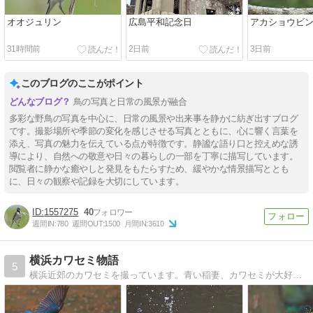
オオジュリン
広島平和記念日
アカショウビ
31時間前
2日前
3日前
このブログのここがポイント
鳥の写真と日常の風景が融合
多彩な野鳥の写真を中心に、日常の風景や出来事を静かに紡ぎ出すブログ
です。撮影場所や季節の変化を感じさせる写真とともに、心に響く言葉を
添え、写真の魅力を伝えている点が特徴です。静謐な語り口と控えめな誘
導により、自然への敬意や日々の暮らしの一部を丁寧に描写しています。
閲覧者に静かな癒やしと発見をもたらすため、緩やかな情景描写ととも
に、日々の観察や記録を大切にしています。
1557275
40
週間IN:
780
週間OUT:
1500
月間IN:
3610
横浜カワセミ物語
5
横浜近郊のカワセミを撮っています。青い稲妻、カワセミが大好きで公園などで写真を撮っています。