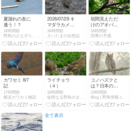
夏涸れの友に
2026/07/29 キ
垣間見えただ
逢う！？
マダラカメム
けのアオバズ
シ
ク
16時間前
16時間前
16時間前
野鳥のさえずり、山犬のぼやき
さいたまの自然誌
四季の予感
カワセミ 8/7
ライチョウ
コノハズクと
記
（４）
は？日本の生
息地・鳴き
17時間前
18時間前
19時間前
横浜カワセミ物語
徒然なる野鳥のままに悠々散歩
Blog | 野鳥情報.com
声・季節・オ
オコノハズク
との違いを完
全解説
全て表示