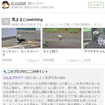
2116608
13
週間IN:
290
週間OUT:
620
月間IN:
1390
気ままにwatching
16
動物や鳥が大好きです。あっちこっちで撮った鳥や動物を、４コマ風にしてみました♪
ちっちゃい、ちっちゃいハ
セミと闘う
子ウサギちゃん
チ
6時間前
30時間前
2日前
このブログのここがポイント
自然の楽しさと風景写真の融合
身近な自然の中で捉えられる野鳥や動物たちの愛らしい仕草や掛け合いを
巧みに撮影し、鮮やかな描写とともに届けます。雨や風、日常のささやか
な出来事をテーマに、素直な感動や驚きを共有しながら、自然の魅力を再
発見させてくれる内容となっています。写真付きで丁寧に綴られるエピソ
ードは、親しみやすさとともに、微細な変化や野生の息吹を感じさせま
す。どこにでもある景色が、写真を通じて特別に映る瞬間へと昇華され、