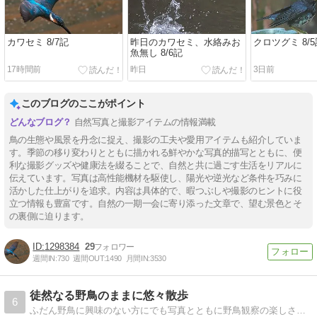
カワセミ 8/7記
昨日のカワセミ、水絡みお
クロツグミ 8/5
魚無し 8/6記
17時間前
昨日
3日前
このブログのここがポイント
自然写真と撮影アイテムの情報満載
鳥の生態や風景を丹念に捉え、撮影の工夫や愛用アイテムも紹介していま
す。季節の移り変わりとともに描かれる鮮やかな写真的描写とともに、便
利な撮影グッズや健康法を綴ることで、自然と共に過ごす生活をリアルに
伝えています。写真は高性能機材を駆使し、陽光や逆光など条件を巧みに
活かした仕上がりを追求。内容は具体的で、暇つぶしや撮影のヒントに役
立つ情報も豊富です。自然の一期一会に寄り添った文章で、望む景色とそ
の裏側に迫ります。
1298384
29
週間IN:
730
週間OUT:
1490
月間IN:
3530
徒然なる野鳥のままに悠々散歩
6
ふだん野鳥に興味のない方にでも写真とともに野鳥観察の楽しさを発信していけたらいいなと思っています。 素人による野鳥解説ブログです。 親しみやすい身近な野鳥を中心に紹介します。