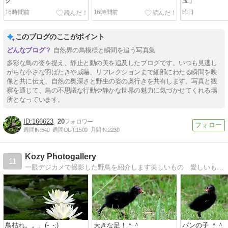
ク
宝」
16時間前
16時間前
昨日
このブログのここがポイント
自然界の鳥模様と瞬間を追う写真集
多彩な鳥の姿を捉え、静止と動の美を追及したブログです。いつも見逃し
がちな小さな羽ばたきや威嚇、リフレクションまで細部にわたる瞬間を映
像と共に伝え、自然の奥深さと野生の姿の奥行きを共有します。写真と観
察を通じて、鳥の不思議な行動や静かな世界の魅力に気づかせてくれる場
所となっています。
166623
20
週間IN:
540
週間OUT:
1500
月間IN:
2230
Kozy Photogallery
11
一眼デジカメで撮影した野鳥を紹介します美しいもの 愛しいもの を展示していきます。
鳥枯れ。。。(-_-;)
大きな足！＾＾
バンの子 ＾＾