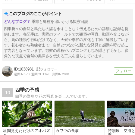
このブログのここがポイント
季節と鳥種を追いかける観察日誌
四季折々の自然と鳥たちの姿を余すことなく伝えるための詳細な記録を提
供します。各記事は、実際のフィールドでの観察や写真、動画を交えなが
ら、鳥の種類や行動だけでなく、天候や季節の変化も丁寧に解説していま
す。初心者から熟練者まで、自然とつながる新たな発見と感動を呼び起こ
す内容となっています。観察の過程やハプニングも包み隠さず明かし、多
角的な視点で自然の奥深さを伝える工夫を凝らしています。
1038981
23
週間IN:
570
週間OUT:
670
月間IN:
2810
四季の予感
10
四季の野鳥や花の写真を楽しんでいます。
垣間見えただけのアオバズ
カワウの食事
特別展「空海