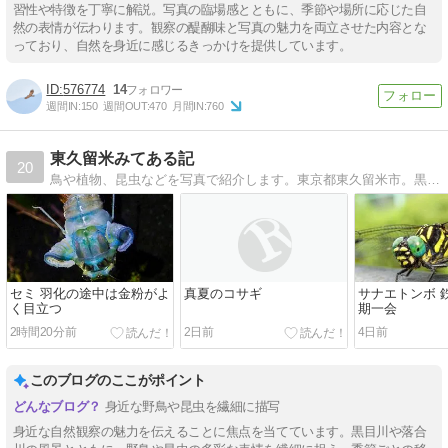
習性や特徴を丁寧に解説。写真の臨場感とともに、季節や場所に応じた自
然の表情が伝わります。観察の醍醐味と写真の魅力を両立させた内容とな
っており、自然を身近に感じるきっかけを提供しています。
576774
14
週間IN:
150
週間OUT:
470
月間IN:
760
東久留米みてある記
20
鳥や植物、昆虫などを写真で紹介します。東京都東久留米市。黒目川、落合川などで見かける鳥や花などを紹介します
セミ 羽化の途中は金粉がよ
真夏のコサギ
サナエトンボ 
く目立つ
期一会
2時間20分前
2日前
4日前
このブログのここがポイント
身近な野鳥や昆虫を繊細に描写
身近な自然観察の魅力を伝えることに焦点を当てています。黒目川や落合