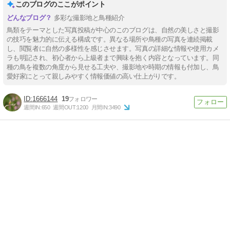
このブログのここがポイント
多彩な撮影地と鳥種紹介
鳥類をテーマとした写真投稿が中心のこのブログは、自然の美しさと撮影
の技巧を魅力的に伝える構成です。異なる場所や鳥種の写真を連続掲載
し、閲覧者に自然の多様性を感じさせます。写真の詳細な情報や使用カメ
ラも明記され、初心者から上級者まで興味を抱く内容となっています。同
種の鳥を複数の角度から見せる工夫や、撮影地や時期の情報も付加し、鳥
愛好家にとって親しみやすく情報価値の高い仕上がりです。
1666144
19
週間IN:
650
週間OUT:
1200
月間IN:
3490