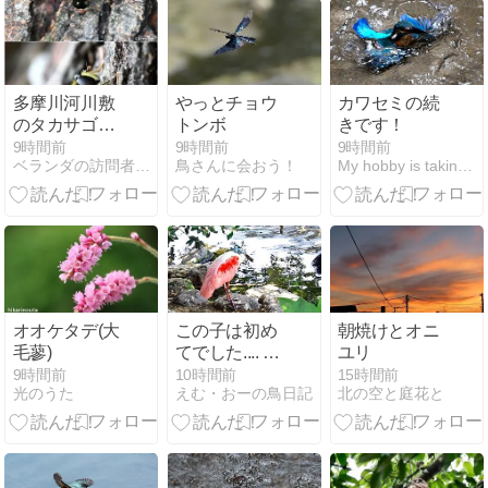
多摩川河川敷
やっとチョウ
カワセミの続
のタカサゴハ
トンボ
きです！
ラブトハナア
9時間前
9時間前
9時間前
ベランダの訪問者たち
鳥さんに会おう！
My hobby is taking pictures o…
ブ アブ 098
オオケタデ(大
この子は初め
朝焼けとオニ
毛蓼)
てでした.... #
ユリ
ベニヘラサギ
9時間前
10時間前
15時間前
光のうた
えむ・おーの鳥日記
北の空と庭花と