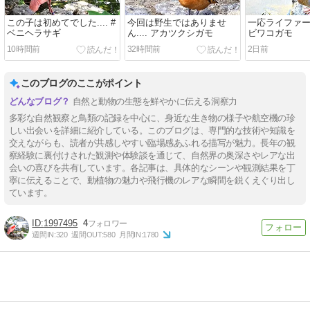
この子は初めてでした.... #
今回は野生ではありませ
一応ライファーにも
ベニヘラサギ
ん.... アカツクシガモ
ビワコガモ
10時間前
32時間前
2日前
このブログのここがポイント
自然と動物の生態を鮮やかに伝える洞察力
多彩な自然観察と鳥類の記録を中心に、身近な生き物の様子や航空機の珍
しい出会いを詳細に紹介している。このブログは、専門的な技術や知識を
交えながらも、読者が共感しやすい臨場感あふれる描写が魅力。長年の観
察経験に裏付けされた観測や体験談を通じて、自然界の奥深さやレアな出
会いの喜びを共有しています。各記事は、具体的なシーンや観測結果を丁
寧に伝えることで、動植物の魅力や飛行機のレアな瞬間を鋭くえぐり出し
ています。
1997495
4
週間IN:
320
週間OUT:
580
月間IN:
1780