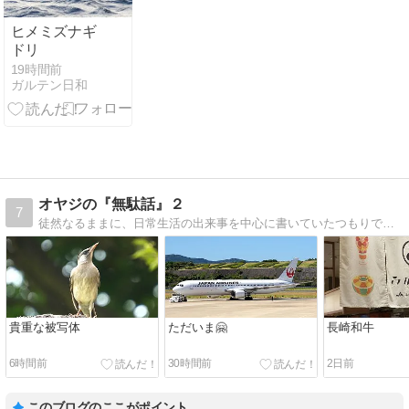
ヒメミズナギ
ドリ
19時間前
ガルテン日和
オヤジの『無駄話』２
7
徒然なるままに、日常生活の出来事を中心に書いていたつもりでしたが最近は野鳥観察が主になっちゃいました。
貴重な被写体
ただいま🤗
長崎和牛
6時間前
30時間前
2日前
このブログのここがポイント