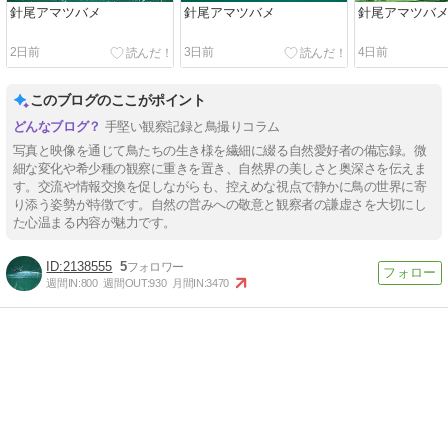
針尾アマツバメ
針尾アマツバメ
針尾アマツバ
2日前
3日前
4日前
このブログのここがポイント
手堅い観察記録と鳥撮りコラム
写真と映像を通じて鳥たちの生き様を繊細に綴る自然愛好者の備忘録。微
細な変化や希少種の観察に重きを置き、自然界の美しさと奥深さを伝えま
す。交流や情報交換を促しながらも、控えめな視点で静かに鳥の世界に寄
り添う姿勢が特徴です。自然の営みへの敬意と観察者の謙虚さを大切にし
た心温まる内容が魅力です。
2138555
5
週間IN:
800
週間OUT:
930
月間IN:
3470