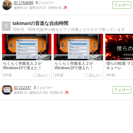
1764699
5
週間IN:
10
週間OUT:
27
月間IN:
45
takimariの音楽な自由時間
5
70年代・80年代前半の曲をピアノ伴奏とカラオケで歌っています
らくらく作曲名人２が
らくらく作曲名人２が
僕らの戦場 マ
Windows10で使えた！
Windows10で使えた！
キューレ
1年前
1年前
4年前
212247
3
週間IN:
10
週間OUT:
290
月間IN:
20