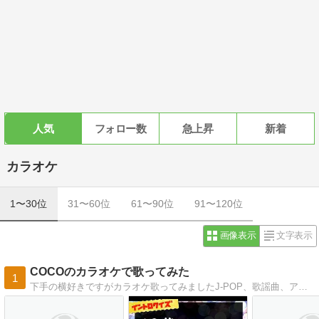
人気
フォロー数
急上昇
新着
カラオケ
1〜30位
31〜60位
61〜90位
91〜120位
画像表示
文字表示
COCOのカラオケで歌ってみた
1
下手の横好きですがカラオケ歌ってみましたJ-POP、歌謡曲、アニソン…女性曲・男性曲…自己満だけど一生懸命歌っています