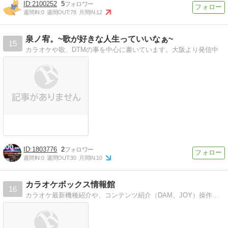
2100252
5
週間IN:
0
週間OUT:
78
月間IN:
12
泉ノ宥。~歌が好きな人生っていいなぁ~
15
カラオケや歌、DTMの事を中心に書いています。大阪より発信中
1803776
2
週間IN:
0
週間OUT:
30
月間IN:
10
カラオケボックス情報館
16
カラオケ最新機種紹介や、コンテンツ紹介（DAM、JOY）操作説明、カラオケボックス店員体験談などを紹介。