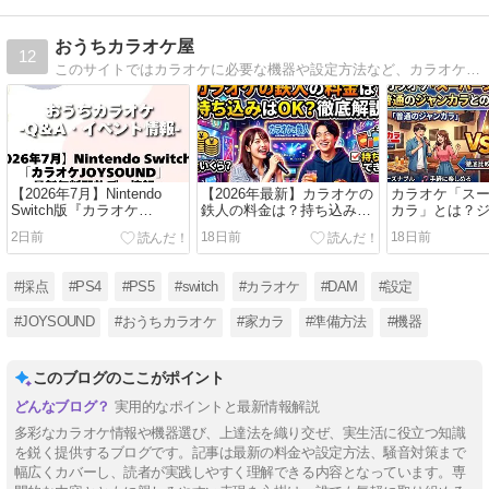
おうちカラオケ屋
12
このサイトではカラオケに必要な機器や設定方法など、カラオケが大好きでおうちでもやりたいなと思ってる人への応援サイトであり、少しでもおうちカラオケ出来る方が増えて欲しいなという思いで立ち上げました。
【2026年7月】Nintendo
【2026年最新】カラオケの
カラオケ「ス
Switch版『カラオケ
鉄人の料金は？持ち込みは
カラ」とは？
JOYSOUND』最新無料開
OK？徹底解説
の違い・料金
2日前
18日前
18日前
放デー情報
#採点
#PS4
#PS5
#switch
#カラオケ
#DAM
#設定
#JOYSOUND
#おうちカラオケ
#家カラ
#準備方法
#機器
このブログのここがポイント
実用的なポイントと最新情報解説
多彩なカラオケ情報や機器選び、上達法を織り交ぜ、実生活に役立つ知識
を鋭く提供するブログです。記事は最新の料金や設定方法、騒音対策まで
幅広くカバーし、読者が実践しやすく理解できる内容となっています。専