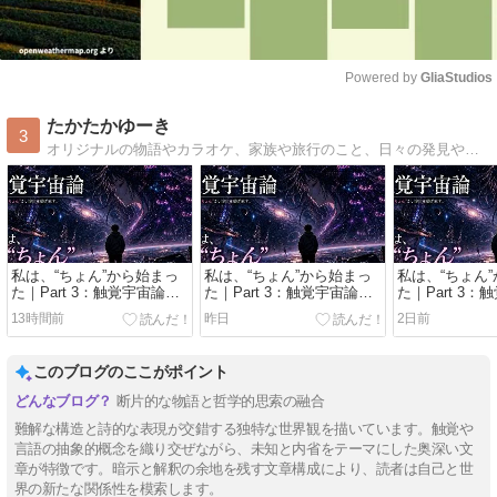
Powered by 
GliaStudios
Mute
たかたかゆーき
3
オリジナルの物語やカラオケ、家族や旅行のこと、日々の発見や伝えたいこと、紹介したいことなどをつづる雑記ブログです。
私は、“ちょん”から始まっ
私は、“ちょん”から始まっ
私は、“ちょん
た｜Part 3：触覚宇宙論｜
た｜Part 3：触覚宇宙論｜
た｜Part 3
Act.38「ノートの最後のペ
Act.37「遺書の最後の行」
Act.36「帰
13時間前
昨日
2日前
ージ」
このブログのここがポイント
断片的な物語と哲学的思索の融合
難解な構造と詩的な表現が交錯する独特な世界観を描いています。触覚や
言語の抽象的概念を織り交ぜながら、未知と内省をテーマにした奥深い文
章が特徴です。暗示と解釈の余地を残す文章構成により、読者は自己と世
界の新たな関係性を模索します。