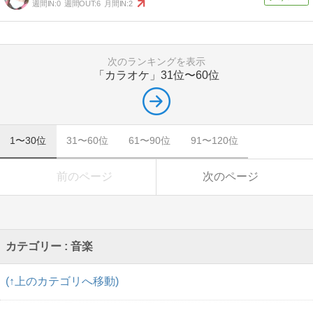
週間IN:
0
週間OUT:
6
月間IN:
2
次のランキングを表示
「カラオケ」
31位〜60位
1〜30位
31〜60位
61〜90位
91〜120位
前のページ
次のページ
カテゴリー : 音楽
(↑上のカテゴリへ移動)