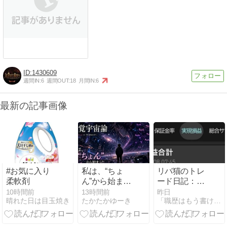
1430609
週間IN:
6
週間OUT:
18
月間IN:
6
最新の記事画像
#お気に入り
私は、“ちょ
リバ猫のトレ
柔軟剤
ん”から始まっ
ード日記：8
た｜Part 3：
月第1週総ま
10時間前
13時間前
昨日
晴れた日は目玉焼き
たかたかゆーき
「職歴はもう書けない。だから株で人生リバらせる。
触覚宇宙論｜
とめ！波乱の
Act.38「ノー
好スタートと
トの最後のペ
今週のベス