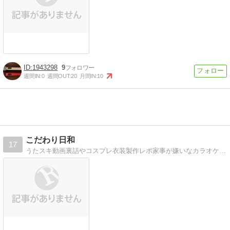
1943298
9
週間IN:
0
週間OUT:
20
月間IN:
10
こだわり日和
17
うたスキ動画裏話やコスプレ衣装製作レポ家事が嫌いなカラオケ、コスプレなどの趣味に生きている不良主婦の日記です。