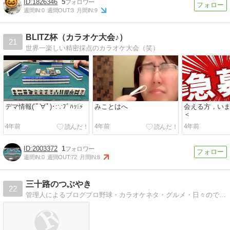
1826346
5
週間IN:
0
週間OUT:
3
月間IN:
9
BLITZ杯（カラオケ大会♪）
21
世界一楽しい精密採点のカラオケ大会（笑）
デマ情報(´ﾟ∀ﾟ)･:∵ﾌﾞﾊｯ❕⚡️
みことはへ
会える方，い
＜
4年前
4年前
4年前
2003372
1
週間IN:
0
週間OUT:
72
月間IN:
8
三十路のつぶやき
22
管理人によるブログプロ野球・カラオケネタ・グルメ・日々のできごとなどを綴っています。