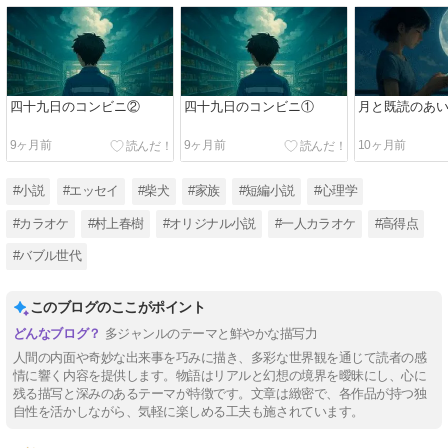
四十九日のコンビニ②
四十九日のコンビニ①
月と既読のあ
9ヶ月前
9ヶ月前
10ヶ月前
#小説
#エッセイ
#柴犬
#家族
#短編小説
#心理学
#カラオケ
#村上春樹
#オリジナル小説
#一人カラオケ
#高得点
#バブル世代
このブログのここがポイント
多ジャンルのテーマと鮮やかな描写力
人間の内面や奇妙な出来事を巧みに描き、多彩な世界観を通じて読者の感
情に響く内容を提供します。物語はリアルと幻想の境界を曖昧にし、心に
残る描写と深みのあるテーマが特徴です。文章は緻密で、各作品が持つ独
自性を活かしながら、気軽に楽しめる工夫も施されています。