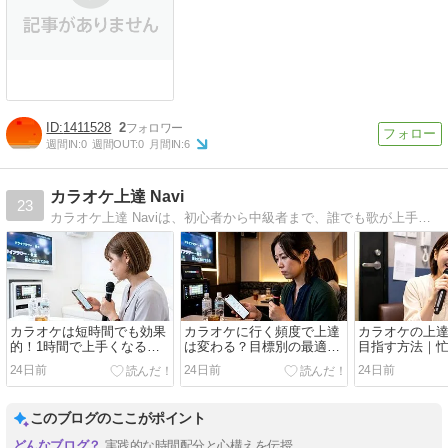
1411528
2
週間IN:
0
週間OUT:
0
月間IN:
6
カラオケ上達 Navi
23
カラオケ上達 Naviは、初心者から中級者まで、誰でも歌が上手くなるコツを分かりやすく紹介するブログです。発声法や練習法、音痴克服のヒントまで、今日から実践できる情報をお届けします。
カラオケは短時間でも効果
カラオケに行く頻度で上達
カラオケの上
的！1時間で上手くなる集
は変わる？目標別の最適な
目指す方法｜
中練習術
回数を解説
折しない練習
24日前
24日前
24日前
このブログのここがポイント
実践的な時間配分と心構えを伝授