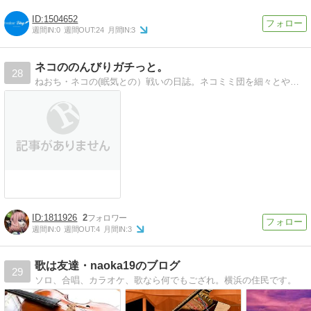
1504652
週間IN:
0
週間OUT:
24
月間IN:
3
ネコののんびりガチっと。
28
ねおち・ネコの(眠気との）戦いの日誌。ネコミミ団を細々とやってます
1811926
2
週間IN:
0
週間OUT:
4
月間IN:
3
歌は友達・naoka19のブログ
29
ソロ、合唱、カラオケ、歌なら何でもござれ。横浜の住民です。