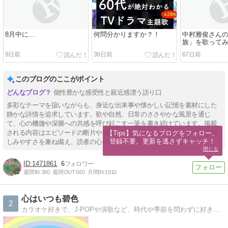
8月中に…
何問分かりますか？！
中村雅俊さん
族」を歌ってみ
9日前
39日前
67日前
このブログのここがポイント
個性豊かな感受性と親近感漂う語り口
多彩なテーマを扱いながらも、身近な出来事や懐かしい記憶を素材にした
静かな詩情を追求しています。歌や自然、日常のささやかな風景を通じ
て、心の機微や深層への共感を呼び起こす一筆を書き続けています。掲載
される内容はエピソードの断片や感想からなるものの、情緒の豊かさと親
【Tips】気になるブログをフォロー。

登録不要。更新を逃さずキャッチ！
しみやすさを兼ね備え、読者の心に寄り添う温かさが魅力です。
閉じる
1471861
6
週間IN:
390
週間OUT:
560
月間IN:
1910
心はいつも碧色
2
カラオケ好きで、J-POPや演歌など、時代や季節を問わずに好きな歌を気ままに歌ってます。お聴き頂き楽しんでくださると嬉しいです。