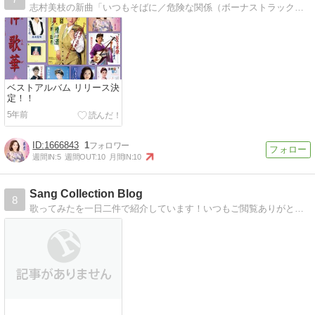
志村美枝の新曲「いつもそばに／危険な関係（ボーナストラック：危険な関係（ feat.原大輔）」全国好評発売中！
ベストアルバム リリース決
定！！
5年前
1666843
1
週間IN:
5
週間OUT:
10
月間IN:
10
Sang Collection Blog
8
歌ってみたを一日二件で紹介しています！いつもご閲覧ありがとうございます！