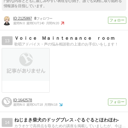
門的な内容とともに親しみやすい表現を心掛け、誰でも気軽に取り組める
情報源を目指しています。
2125997
8
週間IN:
0
週間OUT:
140
月間IN:
20
Ｖｏｉｃｅ Ｍａｉｎｔｅｎａｎｃｅ ｒｏｏｍ
13
歌唱アドバイス・声の悩み相談歌の上達のお手伝いをします！
1642578
週間IN:
0
週間OUT:
18
月間IN:
18
ねじまき柴犬のドッグブレス -ぐるぐるとほわほわ-
14
カラオケで高得点を取るための講座を掲載していましたが、今はエッセイも掲載しています。過去の自分のトラウマを文章化することで昇華できないものかと思いエッセイも書き始めました。どちらか興味を持たれたらご覧ください。