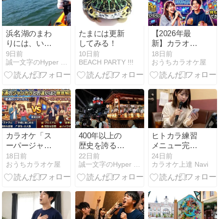
浜名湖のまわ
たまには更新
【2026年最
りには、いろ
してみる！
新】カラオケ
んな遊べるス
の鉄人の料金
9日前
10日前
18日前
誠一文字のHyper Store
BEACH PARTY !!!
おうちカラオケ屋
ポットが盛り
は？持ち込み
だくさん！
はOK？徹底解
『ウォーター
説
アクティビテ
ィ』＆『オル
ゴールミュー
ジアム』＆
『遊園地パル
カラオケ「ス
400年以上の
ヒトカラ練習
パル』徹底ガ
ーパージャン
歴史を誇る伝
メニュー完全
イド！
カラ」とは？
統的な盆踊
版！2時間で
18日前
22日前
24日前
おうちカラオケ屋
誠一文字のHyper Store
カラオケ上達 Navi
ジャンカラと
り！岐阜県に
歌を上達させ
の違い・料金
ある【郡上の
る実践時間配
表など解説
徹夜踊り】を
分
撮影！