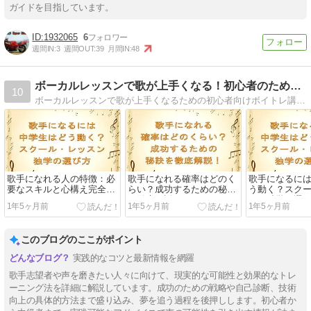
ガイドを目指しています。
1932065
6
週間IN:
3
週間OUT:
39
月間IN:
48
ボーカルレッスンで歌が上手くなる！初心者のためのボイトレ講座
10
ボーカルレッスンで歌が上手くなるための初心者向けボイトレ講座。基本テクニックや練習法を学び、効果的に声を出す方法を習得しましょう。
歌手になれる人の特徴：必
歌手になれる確率はどのく
歌手になるに
要なスキルと心構え完全ガ
らい？成功するための秘訣
う動く？スク
イド
を徹底解説！
ン・独学の選
1年5ヶ月前
1年5ヶ月前
1年5ヶ月前
このブログのここがポイント
実践的なコツと最新情報を網羅
歌手志望者や声を磨きたい人々に向けて、現実的な可能性と効果的なトレ
ーニング法を詳細に解説しています。成功のための戦略や自己診断、技術
向上の具体的方法まで盛り込み、夢を追う過程を後押しします。初心者か