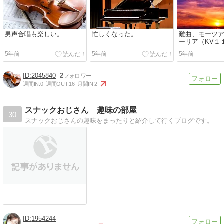
男声合唱も楽しい。
忙しくなった。
難曲、モーツ
ーリア（KV１
5年前
5年前
5年前
2045840
2
週間IN:
0
週間OUT:
16
月間IN:
2
スナックおじさん 趣味の部屋
30
スナックおじさんの趣味をまったりと紹介して行くブログです。
1954244