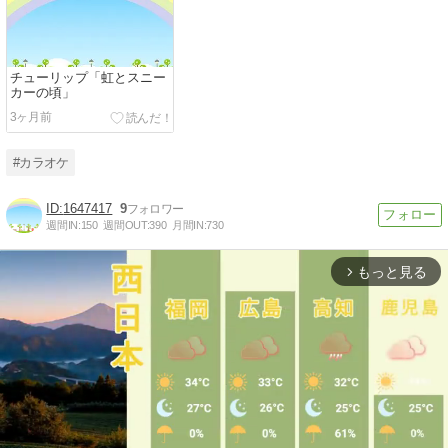
チューリップ「虹とスニー
カーの頃」
3ヶ月前
#カラオケ
1647417
9
週間IN:
150
週間OUT:
390
月間IN:
730
もっと見る
arrow_forward_ios