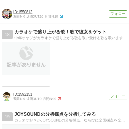
1550812
週間IN:
0
週間OUT:
10
月間IN:
10
カラオケで盛り上がる歌！歌で彼女をゲット
18
中年オヤジがカラオケで盛り上がる歌を歌い受ける歌を歌います。バラードを上手く歌って好きな女性の気持をゲット。定番の歌を！
1592151
週間IN:
0
週間OUT:
0
月間IN:
10
JOYSOUNDの分析採点を分析してみる
19
カラオケ好きがJOYSOUNDの分析採点、ならびに全国採点を全国平均点をベースにしていろいろと調べてみます。 アニソン、ボーカロイド成分多めです。