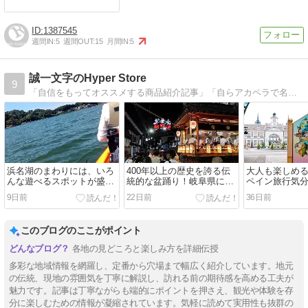
1387545
週間IN:
5
週間OUT:
15
月間IN:
5
誠一文字のHyper Store
9
「自信をもってオススメする商品紹介記事」「自らアカペラで名曲を歌うMyYouTube」「過去の旅写真日記」等をやってます！
浜名湖のまわりには、いろ
400年以上の歴史を誇る伝
大人も楽しめ
んな遊べるスポットが盛り
統的な盆踊り！岐阜県にあ
ペイン旅行気
だくさん！『ウォーターア
る【郡上の徹夜踊り】を撮
緒あふれるテ
9日前
22日前
36日前
クティビティ』＆『オルゴ
影！
【志摩スペイ
ールミュージアム』＆『遊
イド＆「ドラ
園地パルパル』徹底ガイ
ク」ご当地ス
このブログのここがポイント
ド！
各地の見どころと楽しみ方を詳細伝授
多彩な地域情報を網羅し、定番から穴場まで幅広く紹介しています。地元
の伝統、現地の雰囲気を丁寧に解説し、訪れる前の期待感を高める工夫が
魅力です。記事は丁寧ながらも端的にポイントを押さえ、観光や体験を存
分に楽しむための情報が凝縮されています。気軽に読めて実用性も抜群の