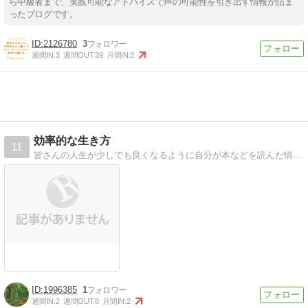
ら中級者まで、実践可能なアドバイスで声の可能性を引き出す情報が詰ま
ったブログです。
2126780
3
週間IN:
3
週間OUT:
39
月間IN:
3
効率的な生き方
11
皆さんの人生が少しでも良くなるように自分が本などを読んだ情報を元に掲載していきます。歌が上手くなりたい、肩こりや睡眠不足で悩んでいる方にオススメです
1996385
1
週間IN:
2
週間OUT:
8
月間IN:
2