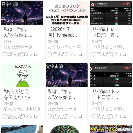
ージ」
ト・ワースト
3🐾✨
私は、“ちょ
【2026年7
リバ猫トレー
ん”から始まっ
月】Nintendo
ド日記：難易
た｜Part 3：
Switch版『カ
度高めの相場
昨日
2日前
2日前
たかたかゆーき
おうちカラオケ屋
「職歴はもう書けない。だから株で人生リバらせる。
触覚宇宙論｜
ラオケ
でしぶとく＋
Act.37「遺書
JOYSOUND』
250円！「無
の最後の行」
最新無料開放
傷で生還」も
デー情報
立派な勝利🐾
✨
#ありがとう
私は、“ちょ
リバ猫のトレ
を伝えたい人
ん”から始まっ
ード日記：高
た｜Part 3：
値掴みからの
2日前
2日前
3日前
晴れた日は目玉焼き
たかたかゆーき
「職歴はもう書けない。だから株で人生リバらせる。
触覚宇宙論｜
生還！コツコ
Act.36「帰っ
ツ利確を重ね
てきた言葉」
て＋860円勝
ち越し🐾✨