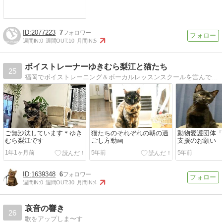
2077223
7
週間IN:
0
週間OUT:
10
月間IN:
5
ボイストレーナーゆきむら梨江と猫たち
25
福岡でボイストレーニング＆ボーカルレッスンスクールを営んでいますゆきむら梨江の歌が上手くなる方法と猫たちのブログです。
ご無沙汰しています＊ゆき
猫たちのそれぞれの朝の過
動物愛護団体「N
むら梨江です
ごし方動画
支援のお願い
1年1ヶ月前
5年前
5年前
1639348
6
週間IN:
0
週間OUT:
30
月間IN:
4
哀音の響き
26
歌をアップしま〜す