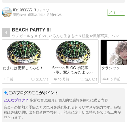
1983665
3
週間IN:
45
週間OUT:
114
月間IN:
225
BEACH PARTY !!!
4
ツノガエルをメインにいろんな生きもの＆植物や風景写真、ハンドメイドの革のツノガエル、録音した歌、日々のことなど。 歌は、Music Time のカテゴリーに。
たまには更新してみる！
Seesaa BLOG 初記事！
クラシック
（歌、変えてみたよっ♪）
10日前
1年7ヶ月前
2年10ヶ月前
このブログのここがポイント
多彩な音楽紹介と個人的な感想を気軽に綴る内容
音楽への情熱と季節ごとの気分を感じ取れる判りやすさが魅力です。各投
稿は趣味や思い出を自然体で共有し、読者に楽しい気持ちを伝える工夫が
見られます。