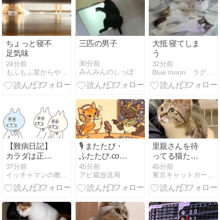
ちょっと寝不
三匹の男子
大抵 寝てしま
足気味
う
30分前
24分前
32分前
みんみんのしっぽ
もふもふ星からやってきたラガマフィンちゃん！
Blue moon ラグドール
【難病日記】
🎙 またたび・
里親さんを待
カラダは正
ふたたび.com
ってる猫たち
直。
｜フォトレコ
(8/6)
37分前
45分前
45分前
イッチャマンの教科書
アビ蔵放送局
東京キャットガーディアン シェルター日記
ペット撮影会
の続き ～写真
と届く日を待
ちながら