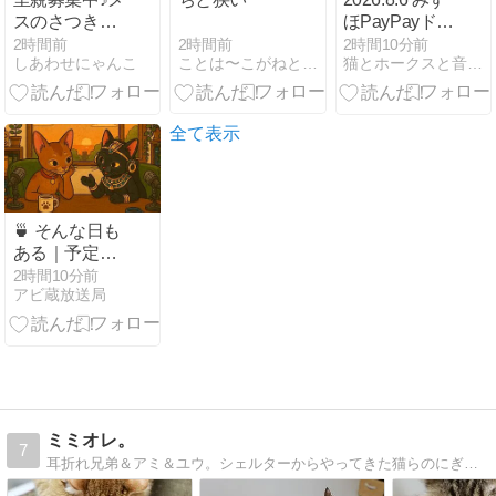
スのさつきち
ほPayPayドー
ゃん
ムなう
2時間前
2時間前
2時間10分前
ことは〜こがねとはがねの記録
しあわせにゃんこ
猫とホークスと音楽コレクション
全て表示
🍵 そんな日も
ある｜予定よ
り少し遅く着
2時間10分前
アビ蔵放送局
いた
ミミオレ。
7
耳折れ兄弟＆アミ＆ユウ。シェルターからやってきた猫らのにぎやかな日常とアトム＆ルークの懐かしい思い出。