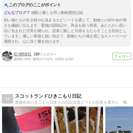
このブログのここがポイント
感動と癒しを呼ぶ動物愛情記録
飼い猫たちの生き様や心温まるエピソードを通じて、動物との絆や命の尊
さを繊細に伝えます。愛猫の闘病記や、再会を願う情景、あたたかい思い
出に包まれた日常が綴られ、読者に癒しと共感をもたらすことを目的とし
ています。優しい筆致と鋭い視点で、動物たちの魂を感じるストーリーが
展開され、心に深く響き続けます。
995931
169
週間IN:
3080
週間OUT:
4270
月間IN:
15400
スコットランドひきこもり日記
14
英国在住ひきこもり日本人の日記北国ニートの日常を貴方に 職を得てもひきこもりの矜持は忘れない、の精神で