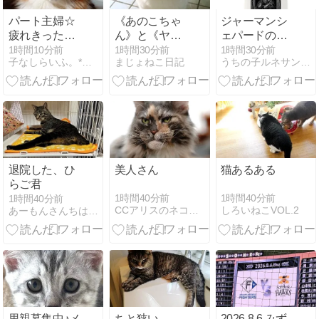
パート主婦☆
《あのこちゃ
ジャーマンシ
疲れきった吐
ん》と《ヤン
ェパードのル
き出し…。
キー》
ネサンス肖像
1時間10分前
1時間30分前
1時間30分前
子なしらいふ。*おふたりさんも悪くないです*
まじょねこ日記
うちの子ルネサンス公式ブログ
画トートバッ
グができまし
た！
退院した、ひ
美人さん
猫あるある
らご君
1時間40分前
1時間40分前
1時間40分前
CCアリスのネコ的な生活２
しろいねこVOL.2
あーもんさんちはニャンとも幸せ
里親募集中♪メ
ちと狭い
2026.8.6 みず