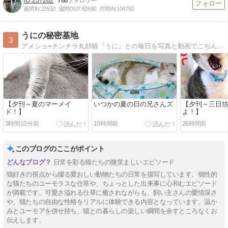
237262
788
週間IN:
23510
週間OUT:
62690
月間IN:
104750
うにの秘密基地
3
アメショ×チンチラ丸顔猫『うに』との毎日を写真と動画でこぢんまりとお届け！ 〜テンション高めの猫と脱力系飼い主の日々〜
【夕刊～夏のマーメイ
いつかの夏の日の兄さんズ
【夕刊～三日
ド！】
よ！】
3時間10分前
10時間前
26時間前
このブログのここがポイント
日常を彩る猫たちの微笑ましいエピソード
猫好きの視点から綴る愛おしい動物たちの日常を描写しています。個性的
な猫たちのユーモラスな仕草や、ちょっとした出来事に心和むエピソード
が満載です。可愛さ溢れる仕草に癒されながらも、飼い主さんの愛情深さ
や、猫たちの自由な性格をリアルに体験できる内容となっています。温か
みとユーモアを併せ持ち、猫との暮らしの楽しい瞬間を余すところなくお
伝えします。