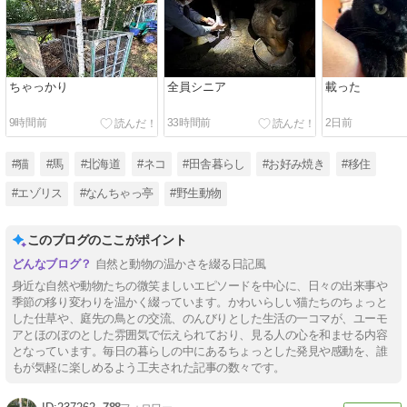
ちゃっかり
全員シニア
載った
9時間前
33時間前
2日前
#猫
#馬
#北海道
#ネコ
#田舎暮らし
#お好み焼き
#移住
#エゾリス
#なんちゃっ亭
#野生動物
このブログのここがポイント
自然と動物の温かさを綴る日記風
身近な自然や動物たちの微笑ましいエピソードを中心に、日々の出来事や
季節の移り変わりを温かく綴っています。かわいらしい猫たちのちょっと
した仕草や、庭先の鳥との交流、のんびりとした生活の一コマが、ユーモ
アとほのぼのとした雰囲気で伝えられており、見る人の心を和ませる内容
となっています。毎日の暮らしの中にあるちょっとした発見や感動を、誰
もが気軽に楽しめるよう工夫された記事の数々です。