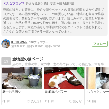
身近な風景と癒し要素を綴る日記風
季節の移ろいを背景に、身近な花やペットとの日常の瞬間を温かく綴るブ
ログです。庭の植物や愛しいペットの可愛らしい姿、地域のお祭りや季節
の風習まで、多彩なテーマが織り交ざります。親しみやすい文章と写真を
通じて、自然や日常の幸せを静かに伝え、読む者にほっこりとした気持ち
をもたらします。家庭の温もりや季節の変化をダイレクトに感じ取れる、
ささやかな贅沢を堪能できる一書となっています。
1834992
169
週間IN:
4290
週間OUT:
7000
月間IN:
18830
金物屋の猫ページ
13
店の中、倉庫の中、家の中、窓の外で待っている猫たち。幸せ半分、悲しみ半分。
暑中お見舞い
ヨボヨボパワー
ちらっと、ヤ
6日前
11日前
14日前