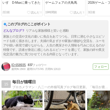
いすゞD-Maxに乗ってきた
ゲームフェアの犬鳥馬
2026ゲーム・
2日前
19時間前
3日前
このブログのここがポイント
リアルな家族模様と笑いと感動
家族との交流や文化の違いに焦点をあてつつも、日常に潜む小さなエピソ
ードを鋭く描き出します。夫婦の気まずさや家族の微妙な交流を、ユーモ
アや鋭い表現で綴りながらも、人生の奥深さや人情味を巧みに伝えるのが
特徴です。読者が身近に感じられるエピソードを通じて、家族の絆や異文
化交流の魅力に気づかせてくれる内容となっています。
658935
837
週間IN:
2900
週間OUT:
5745
月間IN:
12613
毎日が猫曜日
15
プロカメラマン・八二一の外猫写真ブログ毎日更新。「毎日が鹿曜日」「はっちゃん日記」も毎日更新。