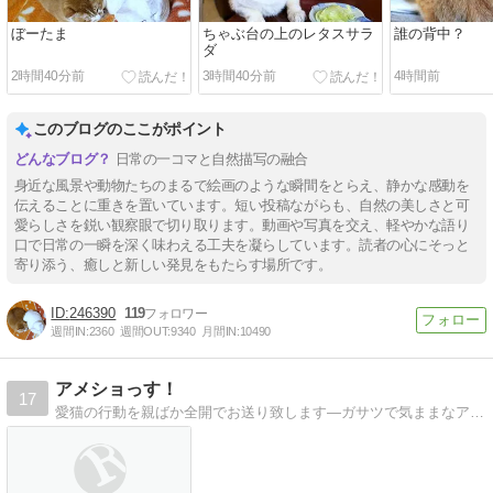
ぼーたま
ちゃぶ台の上のレタスサラ
誰の背中？
ダ
2時間40分前
3時間40分前
4時間前
このブログのここがポイント
日常の一コマと自然描写の融合
身近な風景や動物たちのまるで絵画のような瞬間をとらえ、静かな感動を
伝えることに重きを置いています。短い投稿ながらも、自然の美しさと可
愛らしさを鋭い観察眼で切り取ります。動画や写真を交え、軽やかな語り
口で日常の一瞬を深く味わえる工夫を凝らしています。読者の心にそっと
寄り添う、癒しと新しい発見をもたらす場所です。
246390
119
週間IN:
2360
週間OUT:
9340
月間IN:
10490
アメショっす！
17
愛猫の行動を親ばか全開でお送り致します―ガサツで気ままなアメショ♂とｽｺ＆ｱﾋﾞの間に生まれたオテンバ強気な雑種♀