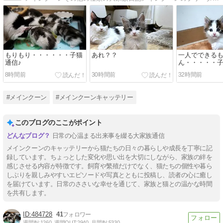
もりもり・・・・・・子猫
あれ？？
一人でできる
通信♪
ん・・・・・子
8時間前
30時間前
32時間前
#メインクーン
#メインクーンキャッテリー
このブログのここがポイント
日常の心温まる出来事を綴る大家族通信
メインクーンのキャッテリーから猫たちの日々の暮らしや成長を丁寧に記
録しています。ちょっとした変化や思い出を大切にしながら、家族の絆を
感じさせる内容が特徴です。飼育や繁殖だけでなく、猫たちの個性や暮ら
しぶりを親しみやすいエピソードや写真とともに投稿し、読者の心に癒し
を届けています。日常のささいな幸せを通じて、家族と猫との温かな時間
を共有します。
484728
41
週間IN:
1260
週間OUT:
2940
月間IN:
5330