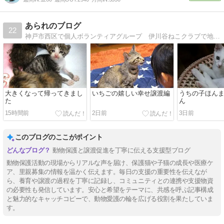
あられのブログ
22
神戸市西区で個人ボランティアグループ 伊川谷ねこクラブで地域猫活動をしています神戸市の地域猫団体としても登録をしてＴＮＲをしながら保護猫活動をしています
大きくなって帰ってきまし
いちごの嬉しい幸せ譲渡編
うちの子ほん
た
ん
15時間前
2日前
3日前
このブログのここがポイント
動物保護と譲渡促進を丁寧に伝える支援型ブログ
動物保護活動の現場からリアルな声を届け、保護猫や子猫の成長や医療ケ
ア、里親募集の情報を温かく伝えます。毎日の支援の重要性を伝えなが
ら、養育や譲渡の過程を丁寧に記録し、コミュニティとの連携や支援物資
の必要性も発信しています。安心と希望をテーマに、共感を呼ぶ記事構成
と魅力的なキャッチコピーで、動物愛護の輪を広げる役割を果たしていま
す。