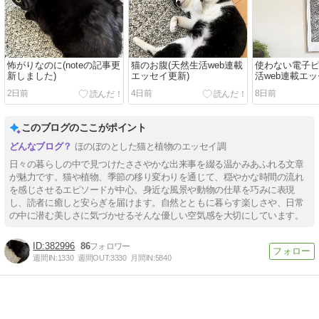
怖がりなのに(noteの記事更
猫のお腹(天然生活web連載
使わない電子ピ
新しました)
エッセイ更新)
活web連載エッ
2日前
4日前
8日前
このブログのここがポイント
ほのぼのとした猫と植物のエッセイ調
日々の暮らしの中で見つけたささやかな出来事を綴る温かみあふれる文章
が魅力です。猫や植物、季節の移り変わりを通じて、穏やかな時間の流れ
を感じさせるエピソードが中心。身近な風景や動物の仕草を巧みに表現
し、読者に癒しと安らぎを届けます。自然とともに暮らす楽しさや、日常
の中に潜む美しさに気づかせるそんな優しい空気感を大切にしています。
382996
86
週間IN:
1330
週間OUT:
3330
月間IN:
5840