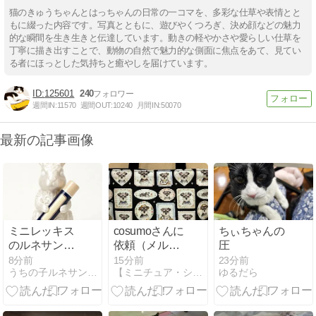
猫のきゅうちゃんとはっちゃんの日常の一コマを、多彩な仕草や表情とと
もに綴った内容です。写真とともに、遊びやくつろぎ、決め顔などの魅力
的な瞬間を生き生きと伝達しています。動きの軽やかさや愛らしい仕草を
丁寧に描き出すことで、動物の自然で魅力的な側面に焦点をあて、見てい
る者にほっとした気持ちと癒やしを届けています。
125601
240
週間IN:
11570
週間OUT:
10240
月間IN:
50070
最新の記事画像
ミニレッキス
cosumoさんに
ちぃちゃんの
のルネサンス
依頼（メルカ
圧
肖像画リップ
リ）
8分前
15分前
23分前
うちの子ルネサンス公式ブログ
【ミニチュア・シュナウザー】ジャックのいたちな猫生活
ゆるだら
ケースができ
ました！