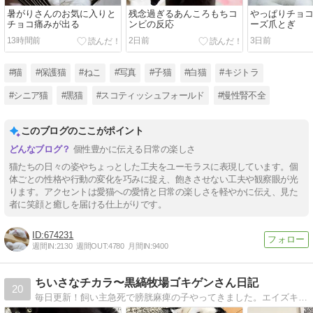
暑がりさんのお気に入りと
残念過ぎるあんころもちコ
やっぱりチョ
チョコ痛みが出る
ンビの反応
ーズ爪とぎ
13時間前
2日前
3日前
#猫
#保護猫
#ねこ
#写真
#子猫
#白猫
#キジトラ
#シニア猫
#黒猫
#スコティッシュフォールド
#慢性腎不全
このブログのここがポイント
個性豊かに伝える日常の楽しさ
猫たちの日々の姿やちょっとした工夫をユーモラスに表現しています。個
体ごとの性格や行動の変化を巧みに捉え、飽きさせない工夫や観察眼が光
ります。アクセントは愛猫への愛情と日常の楽しさを軽やかに伝え、見た
者に笑顔と癒しを届ける仕上がりです。
674231
週間IN:
2130
週間OUT:
4780
月間IN:
9400
ちいさなチカラ〜黒縞牧場ゴキゲンさん日記
20
毎日更新！飼い主急死で膀胱麻痺の子やってきました。エイズキャリアを含め１０匹の猫とごきげんさんに。著書「それでも人を信じた猫」（角川書店）他