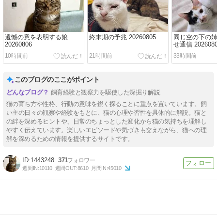
遺憾の意を表明する娘
終末期の予兆 20260805
同じ空の下の
20260806
せ通信 202608
10時間前
21時間前
33時間前
このブログのここがポイント
飼育経験と観察力を駆使した深掘り解説
猫の育ち方や性格、行動の意味を鋭く探ることに重点を置いています。飼
い主の日々の観察や経験をもとに、猫の心理や習性を具体的に解説。猫と
の絆を深めるヒントや、日常のちょっとした変化から猫の気持ちを理解し
やすく伝えています。楽しいエピソードや気づきも交えながら、猫への理
解を深めるための情報を提供するサイトです。
1443248
371
週間IN:
10110
週間OUT:
8610
月間IN:
45010