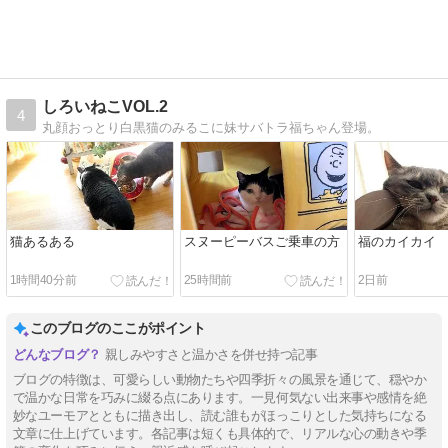
しろいねこVOL.2
4
丸顔おっとり白黒猫のみるこに妹サバトラ福ちゃん登場。
猫あるある
スヌーピーバスご乗車の方
福のカイカイ
1時間40分前
25時間前
2日前
このブログのここがポイント
親しみやすさと温かさを併せ持つ記事
ブログの特徴は、可愛らしい動物たちや四季折々の風景を通じて、穏やか
で温かな日常を巧みに綴る点にあります。一見何気ない出来事や感情を絶
妙なユーモアとともに描き出し、読む誰もがほっこりとした気持ちになる
文章に仕上げています。各記事は短くも具体的で、リアルな心の動きや季