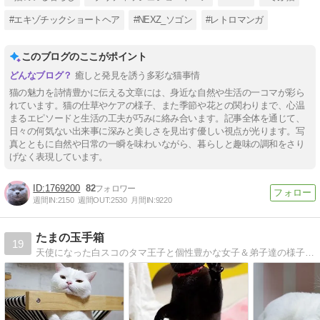
#エキゾチックショートヘア
#NEXZ_ソゴン
#レトロマンガ
このブログのここがポイント
癒しと発見を誘う多彩な猫事情
猫の魅力を詩情豊かに伝える文章には、身近な自然や生活の一コマが彩ら
れています。猫の仕草やケアの様子、また季節や花との関わりまで、心温
まるエピソードと生活の工夫が巧みに絡み合います。記事全体を通じて、
日々の何気ない出来事に深みと美しさを見出す優しい視点が光ります。写
真とともに自然や日常の一瞬を味わいながら、暮らしと趣味の調和をさり
げなく表現しています。
1769200
82
週間IN:
2150
週間OUT:
2530
月間IN:
9220
たまの玉手箱
19
天使になった白スコのタマ王子と個性豊かな女子＆弟子達の様子を写真で綴ります。手作り顔ハメ羊毛フェルトなども。