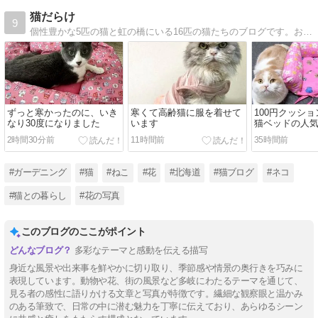
猫だらけ
9
個性豊かな5匹の猫と虹の橋にいる16匹の猫たちのブログです。お庭のお花や北海道ライフ、郷ひろみさんのお話などを20年間毎日、更新しています〜♪
ずっと寒かったのに、いき
寒くて高齢猫に服を着せて
100円クッシ
なり30度になりました
います
猫ベッドの人
2時間30分前
11時間前
35時間前
#ガーデニング
#猫
#ねこ
#花
#北海道
#猫ブログ
#ネコ
#猫との暮らし
#花の写真
このブログのここがポイント
多彩なテーマと感動を伝える描写
身近な風景や出来事を鮮やかに切り取り、季節感や情景の奥行きを巧みに
表現しています。動物や花、街の風景など多岐にわたるテーマを通じて、
見る者の感性に語りかける文章と写真が特徴です。繊細な観察眼と温かみ
のある筆致で、日常の中に潜む魅力を丁寧に伝えており、あらゆるシーン