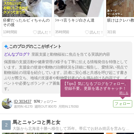
疥癬だったルビィちゃんの
ｼｬｰｯ言うキジ白さん達
躾けはクレハ
その後
13時間前
35時間前
3日前
このブログのここがポイント
里親支援と動物福祉に焦点を当てる実践的内容
保護猫の支援活動や健康管理の様子を丁寧に伝える情報発信を特徴として
います。支援金の使途や動物の治療状況を詳細に報告し、愛情深い視点で
動物福祉の現場を紹介しています。読者に安心感と共感を呼び起こす書き
ぶりが際立ち、地域の支援者や動物愛好者の心を掴み続ける内容です。イ
ベントや必要なボランティア募集も積極的に伝え、活動の輪を広げていま
【Tips】気になるブログをフォロー。

登録不要。更新を逃さずキャッチ！
す。
閉じる
303437
974
週間IN:
41270
週間OUT:
80070
月間IN:
179350
馬とニャンコと男と女
2
大阪から北海道十勝へ移住して35年。帯広でお好み焼店を営みながら２頭の馬・3匹のニャンコと共に田舎暮らしやってますねん。