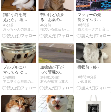
猫に小判を与
苦いけど頑張
マッキーの先
えたら。 埋蔵
る！お薬の後
制タイムリ
金：千九百参
にペロペロが
ー！
45分前
46分前
1時間前
おっちゃんの気まぐれサラダ。
猫のいる生活 by アメーバオフィシャルブログ
猫とホークスと音楽コレクション
拾九両 逃げ足
止まらなくな
ぃ。
ってしまった
猫。
プルプルにハ
血糖値が下が
撤収前（終）
マってる:ゆる
って腎臓の数
ベジ1000日チ
値が悪化ぁぁ
1時間10分前
1時間前
1時間10分前
いぬまめ
アニヲタな群馬のゆるベジインストラクターひこが行く
君らが旅立つ其の日まで セカンドステージ
ャレンジ944
ぁぁぁぁぁ
日目
(o^―^o)ﾆｺ