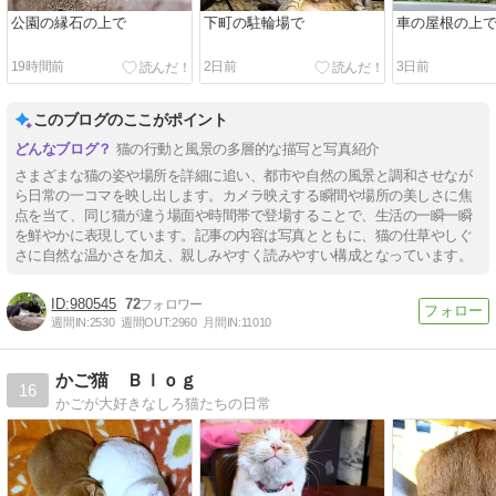
公園の縁石の上で
下町の駐輪場で
車の屋根の上
19時間前
2日前
3日前
このブログのここがポイント
猫の行動と風景の多層的な描写と写真紹介
さまざまな猫の姿や場所を詳細に追い、都市や自然の風景と調和させなが
ら日常の一コマを映し出します。カメラ映えする瞬間や場所の美しさに焦
点を当て、同じ猫が違う場面や時間帯で登場することで、生活の一瞬一瞬
を鮮やかに表現しています。記事の内容は写真とともに、猫の仕草やしぐ
さに自然な温かさを加え、親しみやすく読みやすい構成となっています。
980545
72
週間IN:
2530
週間OUT:
2960
月間IN:
11010
かご猫 Ｂｌｏｇ
16
かごが大好きなしろ猫たちの日常