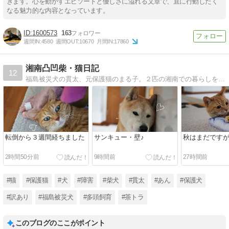
きます。心を動かすエピソードと優しさに溢れる文章で、直に行動したく
なる魅力的な内容となっています。
1600573
163
週間IN:
4580
週間OUT:
10670
月間IN:
17860
湘南凸凹柴・猫日記
12
福島被災犬の貫太、元保護猫のまる子。２匹の湘南での暮らしを写真と動画で綴ります。2018年に旅立ったミッチー＆タロ兵衛、2022年春突然虹の橋を渡ったあんの思い出も…
転倒から３週間経ちました
サンキュー・壁♪
秋はまだです
2時間50分前
9時間前
27時間前
#猫
#保護猫
#犬
#障害
#柴犬
#貫太
#あん
#保護犬
#訳あり
#福島被災犬
#多頭飼育
#茶トラ
このブログのここがポイント