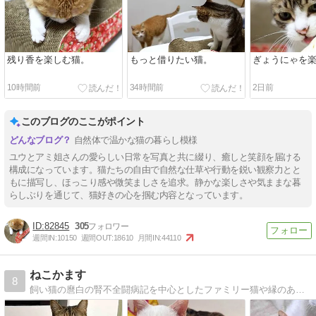
残り香を楽しむ猫。
もっと借りたい猫。
ぎょうにゃを
10時間前
34時間前
2日前
このブログのここがポイント
自然体で温かな猫の暮らし模様
ユウとアミ姐さんの愛らしい日常を写真と共に綴り、癒しと笑顔を届ける
構成になっています。猫たちの自由で自然な仕草や行動を鋭い観察力とと
もに描写し、ほっこり感や微笑ましさを追求。静かな楽しさや気ままな暮
らしぶりを通じて、猫好きの心を掴む内容となっています。
82845
305
週間IN:
10150
週間OUT:
18610
月間IN:
44110
ねこかます
8
飼い猫の麿白の腎不全闘病記を中心としたファミリー猫や縁のあった猫たちの記録