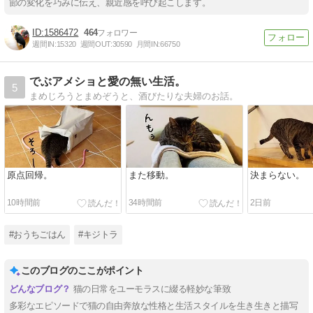
節の変化を巧みに伝え、親近感を呼び起こします。
1586472
464
週間IN:
15320
週間OUT:
30590
月間IN:
66750
でぶアメショと愛の無い生活。
5
まめじろうとまめぞうと、酒びたりな夫婦のお話。
原点回帰。
また移動。
決まらない。
10時間前
34時間前
2日前
#おうちごはん
#キジトラ
このブログのここがポイント
猫の日常をユーモラスに綴る軽妙な筆致
多彩なエピソードで猫の自由奔放な性格と生活スタイルを生き生きと描写