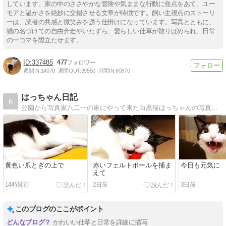
しています。家の中のささやかな冒険や気ままな行動に焦点をあて、ユー
モアと温かさを絶妙に交錯させる文章が特徴です。飼い主視点のストーリ
ーは、読者の共感と微笑みを誘う仕掛けになっています。写真とともに、
猫の名づけての自由奔走やいたずら、愛らしい仕草が散りばめられ、日常
の一コマを際立たせます。
337485
477
週間IN:
14070
週間OUT:
39550
月間IN:
60870
はっちゃん日記
6
公園から写真家八二一の家にやって来た白黒猫はっちゃんの写真で綴るカラフルな日々。現在、二代目保護猫きゅうちゃんが活躍中。
黄色い爪とぎの上で
赤いフェルトボールを捕ま
今日も元気に
えて
14時間前
2日前
3日前
このブログのここがポイント
かわいい仕草と日常を詳細に描写