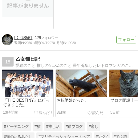
248561
179
週間IN:
2250
週間OUT:
2270
月間IN:
10030
乙女猫日記
18
愛猫のこと 推しのNEXZのこと 長年蒐集したレトロマンガのこと ガーデニングのこと 日々のこと etc.. ゆるりと綴ります
『THE DESTINY』に行っ
お転婆娘だった。
ブログ開設十
てきました。
13時間前
3日前
5日前
#ガーデニング
#猫
#推し活
#猫ブログ
#癒し
#猫のいる暮らし
#ブリティッシュショートヘア
#NEXZ
#でぶ猫