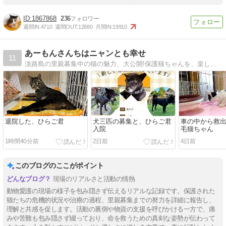
1867868
236
週間IN:
4710
週間OUT:
12880
月間IN:
19910
あーもんさんちはニャンとも幸せ
11
淡路島の里親募集中の猫の魅力、大公開!保護猫ちゃんを、楽しく可愛くご紹介。クスッと笑ってください。
退院した、ひらご君
犬三匹の募集と、ひらご君
車の中から救
入院
毛猫ちゃん
1時間40分前
2日前
4日前
このブログのここがポイント
現場のリアルさと活動の情熱
動物愛護の現場の様子を包み隠さず伝えるリアルな記録です。保護された
猫たちの危機的状況や治療の過程、里親募集までの努力を詳細に報告し、
理解と共感を促します。活動の裏側や物資の支援を呼びかける一方で、痛
みや苦難も包み隠さず綴っており、命を救うための真剣な姿勢が伝わって