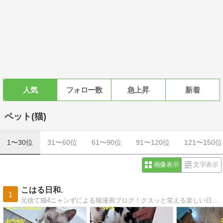
人気
フォロー数
急上昇
新着
ペット(猫)
1〜30位
31〜60位
61〜90位
91〜120位
121〜150位
画像表示
文字表示
こはる日和.
1
元捨て猫4ニャンずによる猫漫画ブログ！クスッと笑える楽しい日常をなるべくオチありで更新中です。