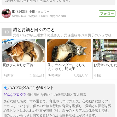
に共感と癒しをもたらす構成となっています。
714335
666
週間IN:
6630
週間OUT:
13010
月間IN:
28910
猫とお酒と日々のこと
10
元拾い猫の縞三毛女子の凛さん。元保護猫キジ白男子のシュウ様。引きこもりニートのニコちゃん。険しく遠い猫団子への道のりとささやかな猫活動を綴る猫ブログです。
夏はひんやりが正義！
彩、ラベンダー。そしてこ
お見合いでし
んにゃく、明太子
8時間前
32時間前
2日前
このブログのここがポイント
個性豊かな猫たちの成長記録と育児日常
多彩な猫たちの日常を通じて、育児やしつけの工夫、心の動きに鋭くフォ
ーカスしています。個々の性格や行動の背景を理解し、愛猫との関係を深
めるヒントにあふれた記事が特徴です。温かみとリアルな体験談を交え、
猫のかわいらしさと育てる喜びを伝える親身な視点が光ります。