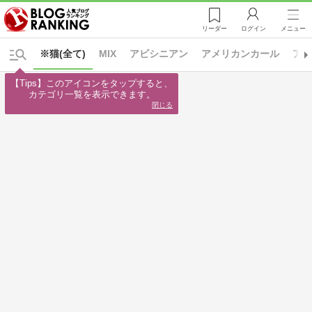
リーダー
ログイン
メニュー
※猫(全て)
MIX
アビシニアン
アメリカンカール
ア
【Tips】このアイコンをタップすると、

カテゴリ一覧を表示できます。
閉じる