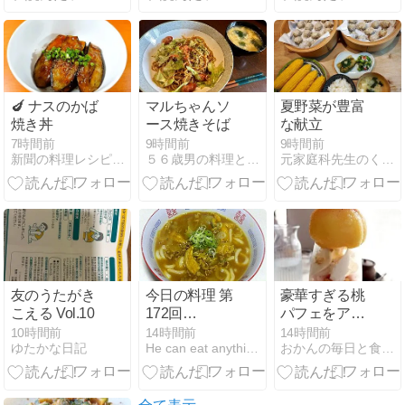
🍆 ナスのかば
マルちゃんソ
夏野菜が豊富
焼き丼
ース焼きそば
な献立
7時間前
9時間前
9時間前
新聞の料理レシピを作ってみる。
５６歳男の料理と「乾癬」と少しの株 - 楽天ブログ
元家庭科先生のくらしのヒント
友のうたがき
今日の料理 第
豪華すぎる桃
こえる Vol.10
172回
パフェをアニ
2026/7/5～7/9
マで頂く
10時間前
14時間前
14時間前
ゆたかな日記
He can eat anythin but himself
おかんの毎日と食事と猫