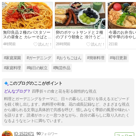
無印良品２種のパスタソー
卵のポケットサンドと２種
今週のお弁当い
スの昼食と カレーそばと羽
のブドウ朝食と 冷汁うどん
町中華の冷やし
根つき餃子の晩ご飯♪
の昼食♪
4時間前
28時間前
2日前
#家庭菜園
#ガーデニング
#おうちごはん
#簡単料理
#毎日更新
#家庭料理
#毎日の献立
#陶芸作品
このブログのここがポイント
四季折々の食と花を彩る個性的な視点
料理とガーデニングをテーマに、日々の暮らしに彩りを添えるエピソード
を鋭く映し出します。肉料理や和食、花の成長記録など、さまざまな視点
から綴られる文章は具体的で共感を呼び、惜しみなく季節の風景や味わい
を語ります。読者がホッと一息つきながら、自分の暮らしに取り入れたく
なるようなヒントに満ちています。
1522471
90