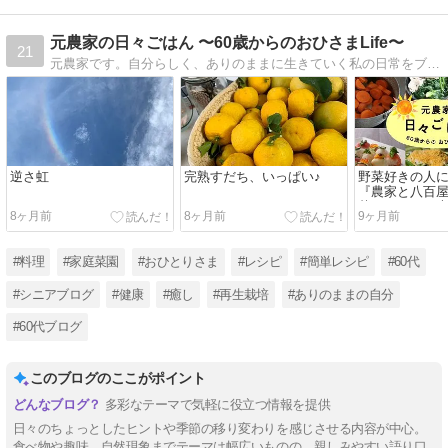
元農家の日々ごはん 〜60歳からのおひさまLife〜
21
元農家です。自分らしく、ありのままに生きていく私の日常をブログに書いていきたいと思います。記事内容は、料理、プランター栽培、再生栽培などなど。ぜひ一度見てくださいね！
逆さ虹
完熟すだち、いっぱい♪
野菜好きの人
『農家と八百屋
菜まるごと！
8ヶ月前
8ヶ月前
9ヶ月前
ピ』発売のお
#料理
#家庭菜園
#おひとりさま
#レシピ
#簡単レシピ
#60代
#シニアブログ
#健康
#癒し
#再生栽培
#ありのままの自分
#60代ブログ
このブログのここがポイント
多彩なテーマで気軽に役立つ情報を提供
日々のちょっとしたヒントや季節の移り変わりを感じさせる内容が中心。
食べ物や趣味、自然現象までテーマは幅広いものの、親しみやすい語り口