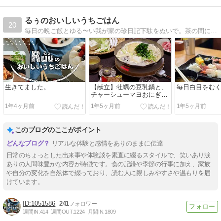
るぅのおいしいうちごはん
20
毎日の晩ご飯とゆる〜い我が家の珍日記下駄をぬいで。茶の間に座って。粗茶など飲む感覚で。ごゆるりとお楽しみください。
生きてました。
【献立】牡蠣の豆乳鍋と、
毎日白目をむ
チャーシューマヨおにぎり
と、豆もやしのナムルな
1年4ヶ月前
1年5ヶ月前
1年5ヶ月前
ど。～みんなの機嫌が悪い
年度末～
このブログのここがポイント
リアルな体験と感情をありのままに伝達
日常のちょっとした出来事や体験談を素直に綴るスタイルで、笑いあり涙
ありの人間味豊かな内容が特徴です。食の記録や季節の行事に加え、家族
や自分の変化を自然体で綴っており、読む人に親しみやすさや温もりを届
けています。
1051586
241
週間IN:
414
週間OUT:
1224
月間IN:
1809