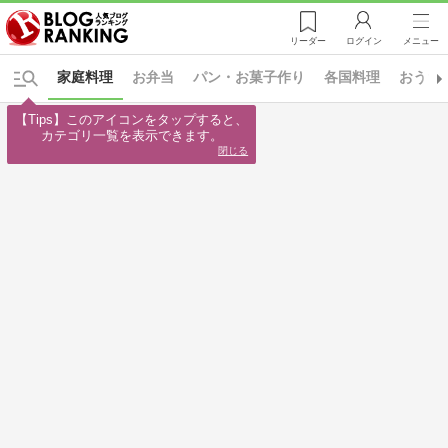
リーダー
ログイン
メニュー
家庭料理
お弁当
パン・お菓子作り
各国料理
おうち
【Tips】このアイコンをタップすると、

カテゴリ一覧を表示できます。
閉じる