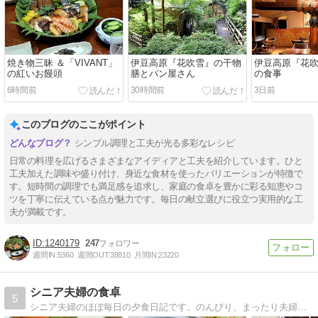
焼き物三昧 ＆「VIVANT」
伊豆高原『花吹雪』の干物
伊豆高原『花
の紅いお饅頭
膳とパン屋さん
の食事
6時間前
30時間前
3日前
このブログのここがポイント
シンプル調理と工夫が光る多彩なレシピ
日常の料理を広げるさまざまなアイディアと工夫を紹介しています。ひと
工夫加えた調味や盛り付け、身近な食材を使ったバリエーションが特徴で
す。短時間の調理でも満足感を追求し、家庭の食卓を豊かに彩る知恵やコ
ツを丁寧に伝えている点が魅力です。毎日の献立選びに役立つ実用的な工
夫が満載です。
1240179
247
週間IN:
5360
週間OUT:
38810
月間IN:
23220
シニア夫婦の食卓
5
シニア夫婦のほぼ毎日の夕食日記です。のんびり、まったり夫婦のおとぼけの毎日をつづります。