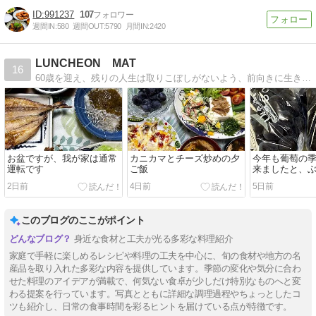
991237
107
週間IN:
580
週間OUT:
5790
月間IN:
2420
LUNCHEON MAT
16
60歳を迎え、残りの人生は取りこぼしがないよう、前向きに生きていきたいと思っています
お盆ですが、我が家は通常
カニカマとチーズ炒めの夕
今年も葡萄の
運転です
ご飯
来ましたと、
そばの夕ご飯
2日前
4日前
5日前
このブログのここがポイント
身近な食材と工夫が光る多彩な料理紹介
家庭で手軽に楽しめるレシピや料理の工夫を中心に、旬の食材や地方の名
産品を取り入れた多彩な内容を提供しています。季節の変化や気分に合わ
せた料理のアイデアが満載で、何気ない食卓が少しだけ特別なものへと変
わる提案を行っています。写真とともに詳細な調理過程やちょっとしたコ
ツも紹介し、日常の食事時間を彩るヒントを届けている点が特徴です。