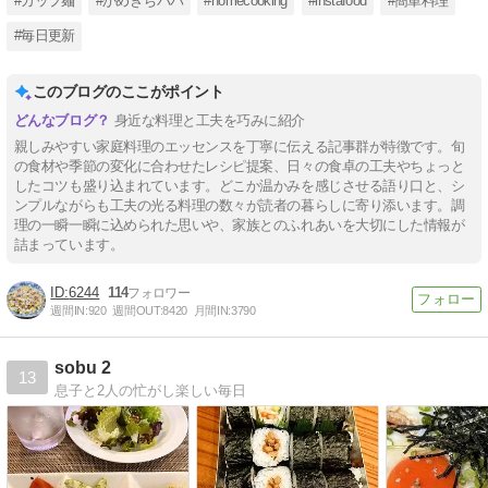
#カップ麺
#かめきちパパ
#homecooking
#instafood
#簡単料理
#毎日更新
このブログのここがポイント
身近な料理と工夫を巧みに紹介
親しみやすい家庭料理のエッセンスを丁寧に伝える記事群が特徴です。旬
の食材や季節の変化に合わせたレシピ提案、日々の食卓の工夫やちょっと
したコツも盛り込まれています。どこか温かみを感じさせる語り口と、シ
ンプルながらも工夫の光る料理の数々が読者の暮らしに寄り添います。調
理の一瞬一瞬に込められた思いや、家族とのふれあいを大切にした情報が
詰まっています。
6244
114
週間IN:
920
週間OUT:
8420
月間IN:
3790
sobu 2
13
息子と2人の忙がし楽しい毎日