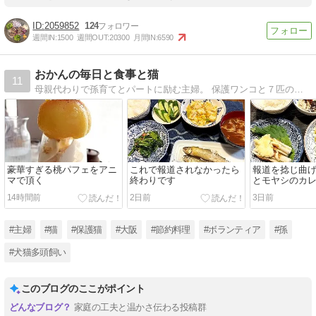
2059852
124
週間IN:
1500
週間OUT:
20300
月間IN:
6590
おかんの毎日と食事と猫
11
母親代わりで孫育てとパートに励む主婦。 保護ワンコと７匹の保護ニャンコ。猫の保護活動で毎日ドタバタ。 でも家族の健康のため毎日栄養たっぷりな節約料理を作ります。
豪華すぎる桃パフェをアニ
これで報道されなかったら
報道を捻じ曲
マで頂く
終わりです
とモヤシのカ
14時間前
2日前
3日前
#主婦
#猫
#保護猫
#大阪
#節約料理
#ボランティア
#孫
#犬猫多頭飼い
このブログのここがポイント
家庭の工夫と温かさ伝わる投稿群