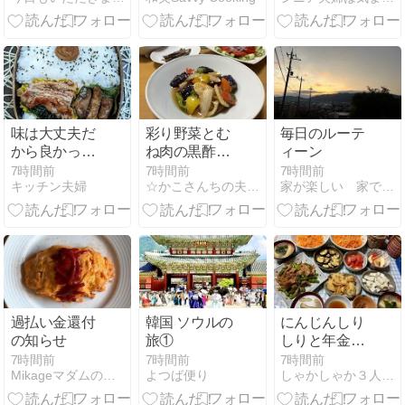
味は大丈夫だ
彩り野菜とむ
毎日のルーテ
から良かった
ね肉の黒酢炒
ィーン
～夫のお弁当
め☆娘作パン
7時間前
7時間前
7時間前
キッチン夫婦
☆かこさんちの夫婦の食卓☆
家が楽しい 家で楽しい
683
☆桃、甘かっ
た～～
過払い金還付
韓国 ソウルの
にんじんしり
の知らせ
旅①
しりと年金事
務所
7時間前
7時間前
7時間前
Mikageマダムの夕食レシピ
よつば便り
しゃかしゃか３人娘との毎日