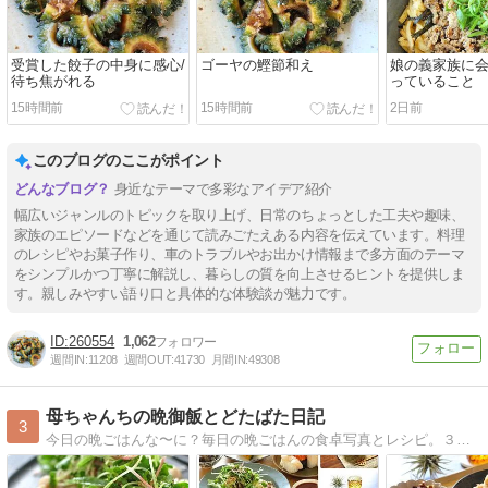
受賞した餃子の中身に感心/
ゴーヤの鰹節和え
娘の義家族に
待ち焦がれる
っていること
15時間前
15時間前
2日前
このブログのここがポイント
身近なテーマで多彩なアイデア紹介
幅広いジャンルのトピックを取り上げ、日常のちょっとした工夫や趣味、
家族のエピソードなどを通じて読みごたえある内容を伝えています。料理
のレシピやお菓子作り、車のトラブルやお出かけ情報まで多方面のテーマ
をシンプルかつ丁寧に解説し、暮らしの質を向上させるヒントを提供しま
す。親しみやすい語り口と具体的な体験談が魅力です。
260554
1,062
週間IN:
11208
週間OUT:
41730
月間IN:
49308
母ちゃんちの晩御飯とどたばた日記
3
今日の晩ごはんな〜に？毎日の晩ごはんの食卓写真とレシピ。３兄妹（もうみんな大人ですが全員同居中）＋ラブラドールレトリバーのメイの毎日です。