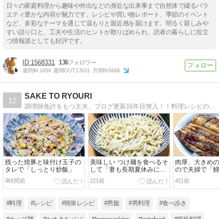
日々の家庭料理から趣味や外出などの身近な出来事まで自然体で綴るバラ
エティ豊かな内容が魅力です。レシピや買い物レポート、季節のイベント
など、多彩なテーマを通じて温もりと親近感を届けます。明るく親しみや
すい語り口と、工夫や生活のヒントが散りばめられ、読者の暮らしに役立
つ情報源としても好評です。
1568331
136
週間IN:
1494
週間OUT:
17631
月間IN:
6606
SAKE TO RYOURI
12
調理師免許をもつ主夫、ブログ更新16年目突入！！料理レシピの紹介「楽しく作って楽しく食べる」、男が喜ぶレシピ満載ですよ！！
残った焼豚と味付け玉子の
美味しい つけ麺を食べるそ
肉厚、大きめ
タレで「しっとり炒飯」
して「妻も長期夏休みに突
ので夫婦で「
入」
4時間前
2日前
4日前
#料理
#レシピ
#簡単レシピ
#男飯
#男料理
#食べ歩き