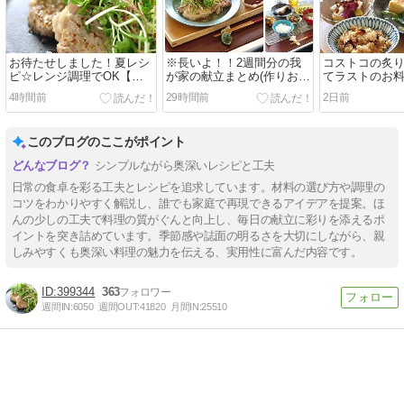
お待たせしました！夏レシ
※長いよ！！2週間分の我
コストコの炙
ピ☆レンジ調理でOK【レ
が家の献立まとめ(作りおき
てラストのお
ンジ蒸しポークの粒マスタ
おかず、弁当、昼ごはん、
と2日分晩ごは
4時間前
29時間前
2日前
ードサラダ】と土曜日の晩
晩ごはん)とランチ情報も
食】と【スパ
ごはんは鶏モモの麻婆豆腐
レー】
このブログのここがポイント
シンプルながら奥深いレシピと工夫
日常の食卓を彩る工夫とレシピを追求しています。材料の選び方や調理の
コツをわかりやすく解説し、誰でも家庭で再現できるアイデアを提案。ほ
んの少しの工夫で料理の質がぐんと向上し、毎日の献立に彩りを添えるポ
イントを突き詰めています。季節感や誌面の明るさを大切にしながら、親
しみやすくも奥深い料理の魅力を伝える、実用性に富んだ内容です。
399344
363
週間IN:
6050
週間OUT:
41820
月間IN:
25510