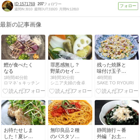
1571769
207
週間IN:
3010
週間OUT:
31920
月間IN:
12810
最新の記事画像
鰹が食べたく
罪悪感無し？
残った焼豚と
なる
野菜のセイロ
味付け玉子の
蒸し！
タレで「しっ
1時間40分前
3時間30分前
4時間前
ロマネ’ｓキッチン
シニア夫婦の食卓
SAKE TO RYOURI
とり炒飯」
お待たせしま
無印良品２種
静岡旅行～番
した！夏レシ
のパスタソー
外編「お土