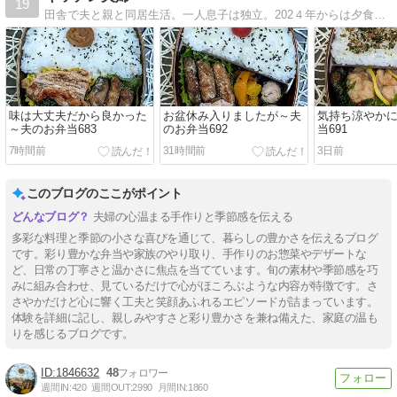
19
田舎で夫と親と同居生活。一人息子は独立。202４年からは夕食よりも夫に作ったお弁当や夫が作った朝食が主になりました。
味は大丈夫だから良かった
お盆休み入りましたが～夫
気持ち涼やか
～夫のお弁当683
のお弁当692
当691
7時間前
31時間前
3日前
このブログのここがポイント
夫婦の心温まる手作りと季節感を伝える
多彩な料理と季節の小さな喜びを通じて、暮らしの豊かさを伝えるブログ
です。彩り豊かな弁当や家族のやり取り、手作りのお惣菜やデザートな
ど、日常の丁寧さと温かさに焦点を当てています。旬の素材や季節感を巧
みに組み合わせ、見ているだけで心がほころぶような内容が特徴です。さ
さやかだけど心に響く工夫と笑顔あふれるエピソードが詰まっています。
体験を詳細に記し、親しみやすさと彩り豊かさを兼ね備えた、家庭の温も
りを感じるブログです。
1846632
48
週間IN:
420
週間OUT:
2990
月間IN:
1860