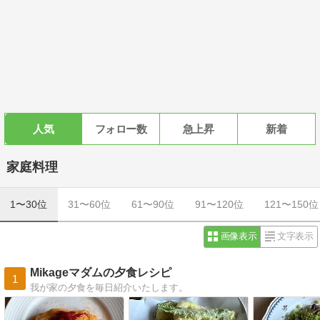
人気
フォロー数
急上昇
新着
家庭料理
1〜30位
31〜60位
61〜90位
91〜120位
121〜150位
画像表示
文字表示
Mikageマダムの夕食レシピ
1
我が家の夕食を毎日紹介いたします。