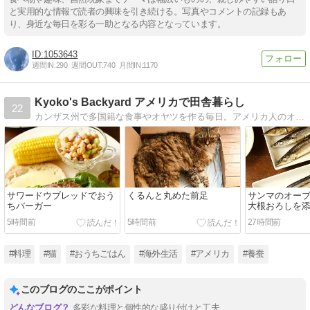
と実用的な情報で読者の興味を引き続ける。写真やコメントの記録もあ
り、身近な毎日を彩る一助となる内容となっています。
1053643
週間IN:
290
週間OUT:
740
月間IN:
1170
Kyoko's Backyard アメリカで田舎暮らし
22
カンザス州で多国籍な食事やオヤツを作る毎日。アメリカ人のオットと猫との楽しい暮らしを綴っています。ときどき、ガーデニングや養蚕の話題もご紹介。
サワードウブレッドでおう
くるんと丸めた前足
サンマのオー
ちバーガー
大根おろしを
5時間前
5時間前
27時間前
#料理
#猫
#おうちごはん
#海外生活
#アメリカ
#養蚕
このブログのここがポイント
多彩な料理と個性的な盛り付けと工夫