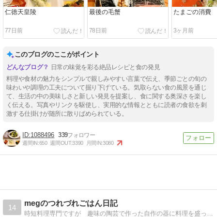
仁徳天皇陵
最後の毛蟹
たまごの消費
77日前
78日前
3ヶ月前
このブログのここがポイント
日常の味覚を彩る絶品レシピと食の発見
料理や食材の魅力をシンプルで親しみやすい言葉で伝え、季節ごとの旬の
味わいや調理の工夫について掘り下げている。気取らない食の風景を通じ
て、生活の中の美味しさと新しい発見を提案し、食に関する奥深さを楽し
く伝える。写真やリンクを駆使し、実用的な情報とともに読者の食欲を刺
激する仕掛けが随所に散りばめられている。
1088496
339
週間IN:
650
週間OUT:
3390
月間IN:
3080
megのつれづれごはん日記
14
時短料理専門ですが 趣味の陶芸で作った自作の器に料理を盛って楽しんでます。３６０坪の自宅で咲く季節の花々も紹介してます。家庭菜園もしてますよ。