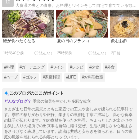
10
大食漢の夫との食事。お料理とワインそして自宅で育てている観葉植物やハーブ。日記のつもりで書いてます。
鰹が食べたくなる
夏の日のブランコ
飲むお酢
1時間40分前
25時間前
2日前
#料理
#ガーデニング
#ワイン
#レシピ
#夕食
#外食
#ハーブ
#ゴルフ
#家庭料理
#LIFE
#お料理教室
このブログのここがポイント
季節の旬菜を生かした多彩な献立
さまざまな日常の風景とともに家庭での工夫や楽しみが綴られる記事群で
す。季節の移り変わりや旅行、集まりの裏側を丁寧に描写し、温かな食卓
の様子が伝わります。旬の食材を使ったお料理、ちょっとしたお出かけや
お気に入りの場所での出来事も自然に織り交ぜ、生活の楽しさや心地よさ
をさりげなく表現しています。読者は共感と安らぎを得られる、日々の家
庭の風景を感じられる内容となっています。