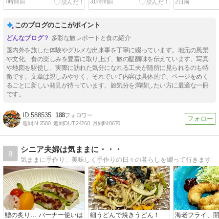
7時間前
31時間前
2日前
このブログのここがポイント
多彩な旅レポートと食の紹介
国内外を旅した体験やグルメな出来事を丁寧に綴っています。地元の風景
や文化、食の楽しみを豊富に取り上げ、旅の醍醐味を伝えています。写真
や地図を駆使し、実際に訪れた気分になれる工夫が随所に見られるのも特
徴です。文章は親しみやすく、それでいて内容は具体的で、ページをめく
るごとに新しい発見が待っています。旅気分を満喫したい方に最適な一冊
です。
588535
188
週間IN:
2580
週間OUT:
24260
月間IN:
8670
シニア夫婦は気ままに・・・
8
気ままに手作り、美味しく手作りの日々の暮らしを綴って行きます
鱧の炙り… バーナー使いは
細うどんで焼きうどん！
海老フライ、開