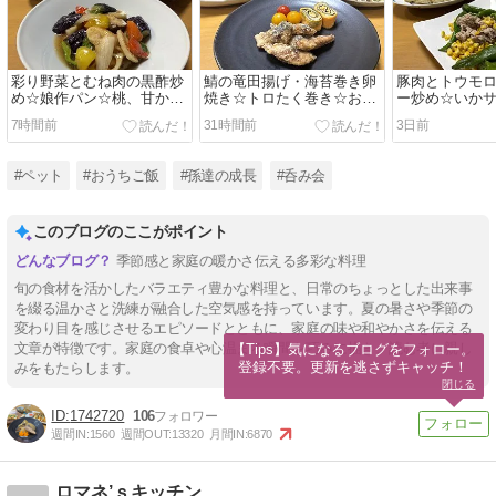
彩り野菜とむね肉の黒酢炒
鯖の竜田揚げ・海苔巻き卵
豚肉とトウモ
め☆娘作パン☆桃、甘かっ
焼き☆トロたく巻き☆お墓
ー炒め☆いか
た～～
参り
しいいただき
7時間前
31時間前
3日前
#ペット
#おうちご飯
#孫達の成長
#呑み会
このブログのここがポイント
季節感と家庭の暖かさ伝える多彩な料理
旬の食材を活かしたバラエティ豊かな料理と、日常のちょっとした出来事
を綴る温かさと洗練が融合した空気感を持っています。夏の暑さや季節の
変わり目を感じさせるエピソードとともに、家庭の味や和やかさを伝える
文章が特徴です。家庭の食卓や心温まる瞬間を巧みに描き、読む者に親し
【Tips】気になるブログをフォロー。

登録不要。更新を逃さずキャッチ！
みをもたらします。
閉じる
1742720
106
週間IN:
1560
週間OUT:
13320
月間IN:
6870
ロマネ’ｓキッチン