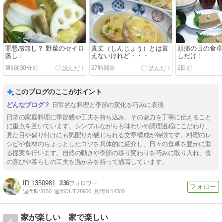
罪悪感無し？ 野菜のセイロ
真丈（しんじょう）とは言
頭痛の日の食卓
蒸し！
えないけれど・・・
しだけ！
3時間30分前
27時間前
2日前
このブログのここがポイント
日常的な料理と季節の変化を巧みに表現
日常の家庭料理に季節感や工夫を持ち込み、その魅力を丁寧に伝えること
に重点を置いています。シンプルながらも味わいや調理過程にこだわり、
見た目や盛り付けにも気配りが感じられる文章構成が特徴です。料理のレ
シピや食材のちょっとしたコツを具体的に紹介し、日々の食卓を豊かに彩
る提案を行います。自然の動きや季節の移り変わりを巧みに取り入れ、食
の喜びや暮らしの工夫を温かみを持って描写しています。
1350981
236
週間IN:
3150
週間OUT:
28950
月間IN:
14500
家が楽しい 家で楽しい
6