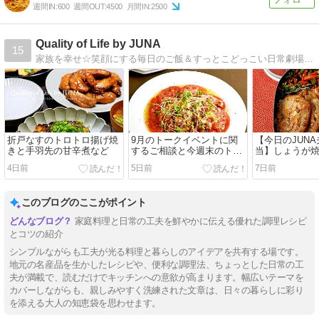
週間IN:
600
週間OUT:
4500
月間IN:
2500
Quality of Life by JUNA
15
家族を幸せ☆笑顔にする毎日のご飯＆すっとこどっこい日常劇場！『JUNAさんのいつもの材料で満足弁当』『JUNAさんの最強で最愛の家ハンバーグ』発売中。
折戸なすのトロトロ揚げ焼
9月のトークイベントに関
【今日のJUN
きと手羽先の甘辛煮など
するご相談と今週末のトー
当】しょうが
クライブのお知らせ／冷や
スノービューテ
4日前
5日前
7日前
しトマトのオニオンベーコ
やっとお迎え
ンドレッシングがけ
から揚げワン
このブログのここがポイント
家庭料理と日常の工夫を鮮やかに伝える優れた調理レシピ
とコツの紹介
シンプルながらも工夫が光る料理と暮らしのアイデアを共有する場です。
地元の名産品を生かしたレシピや、便利な調理法、ちょっとした日常の工
夫が満載で、読むだけでキッチンへの意欲が高まります。幅広いテーマを
カバーしながらも、親しみやすく洗練された文章は、日々の暮らしに彩り
を添える大人の知恵袋を思わせます。