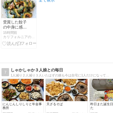
全て表示
受賞した餃子
の中身に感心/
待ち焦がれる
15時間前
カリフォルニアのばあさんブログ
しゃかしゃか３人娘との毎日
7
1人減り２人減り３人いたはずの娘も今は自宅に1人だけになってしまいました。気が付けばブログを始めて、もう１8年も経っていました。
にんじんしりしりと年金事
天ざるそば
昨日また誕生
務所
た