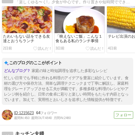
「楽しくゆる〜く!」夕食が中心です。作り置きや短時間でできるメニュー。北海道の旬の食材を使ったメニューも豊富です。
たわいもない話をできる友
「映えないご飯」こんな１
テレビ出演の
達とおうちランチ
食もある私のランチ事情
2日前
3日前
4日前
このブログのここがポイント
家庭の味と時短調理を追求した多彩なレシピ
忙しい日常でも手軽に作れる料理のアイデアを豊富に紹介しています。食
材の選び方や保存方法、簡単な調理テクニックまで丁寧に解説し、家庭料
理をグレードアップさせる工夫が満載です。多種多様な料理のレシピやア
レンジ例を紹介し、日常の食卓に彩りと楽しい時間をもたらす内容となっ
ています。加えて、実用性とおいしさを追求した情報提供が特徴です。
1215623
64
週間IN:
450
週間OUT:
4840
月間IN:
2480
キッチン夫婦