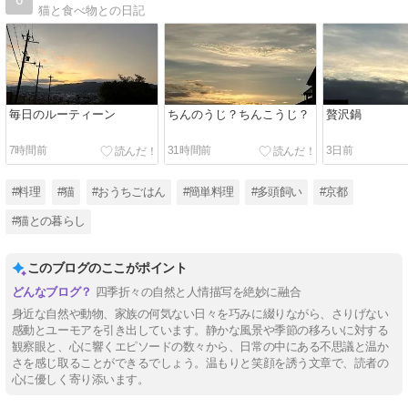
猫と食べ物との日記
毎日のルーティーン
ちんのうじ？ちんこうじ？
贅沢鍋
7時間前
31時間前
3日前
#料理
#猫
#おうちごはん
#簡単料理
#多頭飼い
#京都
#猫との暮らし
このブログのここがポイント
四季折々の自然と人情描写を絶妙に融合
身近な自然や動物、家族の何気ない日々を巧みに綴りながら、さりげない
感動とユーモアを引き出しています。静かな風景や季節の移ろいに対する
観察眼と、心に響くエピソードの数々から、日常の中にある不思議と温か
さを感じ取ることができるでしょう。温もりと笑顔を誘う文章で、読者の
心に優しく寄り添います。