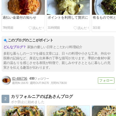
過払い金還付の知らせ
ポイントを利用して贅沢に
有るもので何
7時間前
31時間前
3日前
このブログのここがポイント
家族の優しい日常とこだわり料理紹介
多彩な暮らしの一コマを綴る文章には、日々の料理や小さな工夫、外出や
医療の記録など、身近な出来事の丁寧な描写が光ります。季節の食材や家
庭の温もりを感じさせる表現が特徴で、親しみやすさとともに暮らしの充
実さを伝える趣旨が伝わります。
486736
499
週間IN:
15670
週間OUT:
84270
月間IN:
70630
カリフォルニアのばあさんブログ
2
ボケ防止に始めました