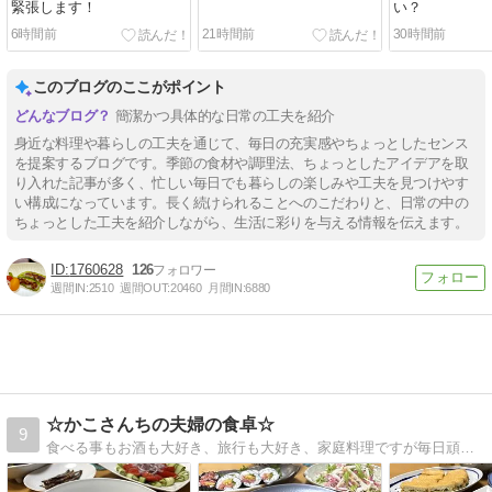
緊張します！
い？
6時間前
21時間前
30時間前
このブログのここがポイント
簡潔かつ具体的な日常の工夫を紹介
身近な料理や暮らしの工夫を通じて、毎日の充実感やちょっとしたセンス
を提案するブログです。季節の食材や調理法、ちょっとしたアイデアを取
り入れた記事が多く、忙しい毎日でも暮らしの楽しみや工夫を見つけやす
い構成になっています。長く続けられることへのこだわりと、日常の中の
ちょっとした工夫を紹介しながら、生活に彩りを与える情報を伝えます。
1760628
126
週間IN:
2510
週間OUT:
20460
月間IN:
6880
☆かこさんちの夫婦の食卓☆
9
食べる事もお酒も大好き、旅行も大好き、家庭料理ですが毎日頑張っています。