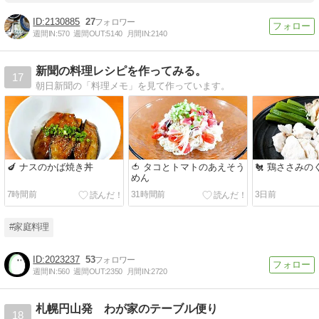
2130885
27
週間IN:
570
週間OUT:
5140
月間IN:
2140
新聞の料理レシピを作ってみる。
17
朝日新聞の「料理メモ」を見て作っています。
🍆 ナスのかば焼き丼
🍅 タコとトマトのあえそう
🐔 鶏ささみ
めん
7時間前
31時間前
3日前
#家庭料理
2023237
53
週間IN:
560
週間OUT:
2350
月間IN:
2720
札幌円山発 わが家のテーブル便り
18