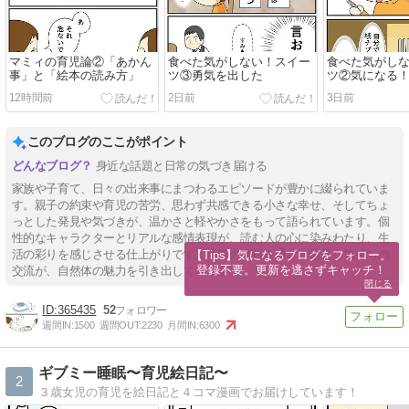
マミィの育児論②「あかん
食べた気がしない！スイー
食べた気がし
事」と「絵本の読み方」
ツ③勇気を出した
ツ②気になる
12時間前
2日前
3日前
このブログのここがポイント
身近な話題と日常の気づき届ける
家族や子育て、日々の出来事にまつわるエピソードが豊かに綴られていま
す。親子の約束や育児の苦労、思わず共感できる小さな幸せ、そしてちょ
っとした発見や気づきが、温かさと軽やかさをもって語られています。個
性的なキャラクターとリアルな感情表現が、読む人の心に染みわたり、生
活の彩りを感じさせる仕上がりです。長年の経験を通じた素直な気持ちの
【Tips】気になるブログをフォロー。

登録不要。更新を逃さずキャッチ！
交流が、自然体の魅力を引き出しています。
閉じる
365435
52
週間IN:
1500
週間OUT:
2230
月間IN:
6300
ギブミー睡眠〜育児絵日記〜
2
３歳女児の育児を絵日記と４コマ漫画でお届けしています！