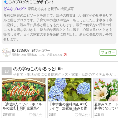
このブログのここがポイント
家庭あるあると親子の成長描写
多彩な家庭のエピソードを通じて、親子の微笑ましい瞬間や心配事をリア
ルに綴るブログです。子育て中の喜びや悩み、ちょっとした出来事を丁寧
に記録し、読み手に共感と癒しをもたらします。親子の何気ない日常の中
にある大切な気づきを、魅力的な表現とともに伝え、心温まるひとときを
提供します。日々の家族の姿を多角的に描き出し、新たな発見や思いを共
有します。
1935937
24
週間IN:
260
週間OUT:
1960
月間IN:
1220
のの字ねこのゆるっとLife
13
子育て・生活が楽になる便利グッズ・家電・話題のアイテムをガチレポ＆紹介！ユルく働く家事が苦手な2児のママ。
【家族4人ハワイ・ホノル
【中学生の歯科矯正 #13】
夏休みスタート
ルの旅①】羽田空港第2タ
ワイヤー処置後 痛みと舌の
夢中になって
ーミナル国際線＆ANAホノ
傷に苦しんだ1週間
25時間前
5日前
12日前
ルル便の機内食と機内での