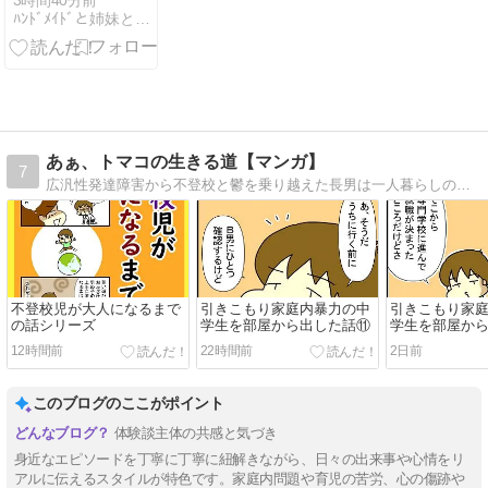
3時間40分前
ﾊﾝﾄﾞﾒｲﾄﾞと姉妹と坊やの子育て日記
あぁ、トマコの生きる道【マンガ】
7
広汎性発達障害から不登校と鬱を乗り越えた長男は一人暮らしの社会人二年生。ADHDを抱えた次男は社会人一年生。発達障害３兄弟を育てる母トマコの４〜１６コママンガ。
不登校児が大人になるまで
引きこもり家庭内暴力の中
引きこもり家
の話シリーズ
学生を部屋から出した話⑪
学生を部屋か
12時間前
22時間前
2日前
このブログのここがポイント
体験談主体の共感と気づき
身近なエピソードを丁寧に丁寧に紐解きながら、日々の出来事や心情をリ
アルに伝えるスタイルが特色です。家庭内問題や育児の苦労、心の傷跡や