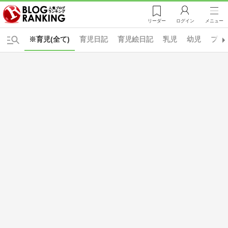
リーダー
ログイン
メニュー
※育児(全て)
育児日記
育児絵日記
乳児
幼児
プレ