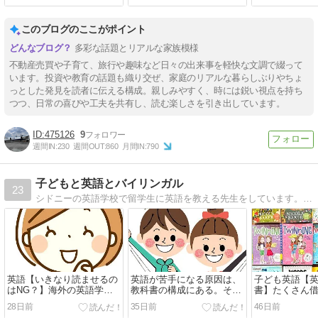
このブログのここがポイント
多彩な話題とリアルな家族模様
不動産売買や子育て、旅行や趣味など日々の出来事を軽快な文調で綴って
います。投資や教育の話題も織り交ぜ、家庭のリアルな暮らしぶりやちょ
っとした発見を読者に伝える構成。親しみやすく、時には鋭い視点を持ち
つつ、日常の喜びや工夫を共有し、読む楽しさを引き出しています。
475126
9
週間IN:
230
週間OUT:
860
月間IN:
790
子どもと英語とバイリンガル
23
シドニーの英語学校で留学生に英語を教える先生をしています。児童英語教育、バイリンガル育児、J-sHINE講師、シドニーで保育士の経験を活かして、日々英語教育に取り組んでいます。英語絵本、大好き！シドニー在住、23年。
英語【いきなり読ませるの
英語が苦手になる原因は、
子ども英語【
はNG？】海外の英語学校
教科書の構成にある。そう
書】たくさん
のリーディング指導を公
感じた理由
どん読む！
28日前
35日前
46日前
開！