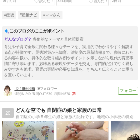
8時間前
32時間前
2日前
る新たな起業
ラムとは？
#産後
#産後ナビ
#ママさん
このブログのここがポイント
多角的なテーマと具体策提案
育児や子育て全般に関わる様々なテーマを、実用的でわかりやすく解説す
る点が特徴です。災害対策から知育、法制度の最新情報まで、多岐にわた
る内容を扱い、具体的な取り組み例やポイントを示しながら現代の育児事
情に寄り添います。妙味ある表現やデータを交え、専門的だけでなく親し
みやすさも追求。育児の実情や必要な知識を、きちんと伝えることに重点
を置いています。
1966896
9
週間IN:
240
週間OUT:
570
月間IN:
570
どんな空でも 自閉症の娘と家族の日常
20
自閉症の小学５年生の娘と家族の記録です。地域の小学校の特別支援学級に在籍しています。