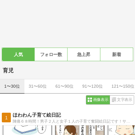
人気
フォロー数
急上昇
新着
育児
1〜30位
31〜60位
61〜90位
91〜120位
121〜150位
画像表示
文字表示
ほわわん子育て絵日記
1
陣痛６８時間！男子２人と女子１人の子育て奮闘絵日記です！サイトを引越ししました！旧サイトからは自動で飛びます〜