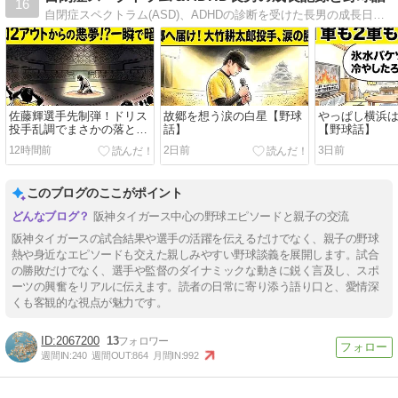
16
自閉症スペクトラム(ASD)、ADHDの診断を受けた長男の成長日記と野球雑談のブログです。
佐藤輝選手先制弾！ドリス
故郷を想う涙の白星【野球
やっぱし横浜
投手乱調でまさかの落とし
話】
【野球話】
穴…【野球話】
12時間前
2日前
3日前
このブログのここがポイント
阪神タイガース中心の野球エピソードと親子の交流
阪神タイガースの試合結果や選手の活躍を伝えるだけでなく、親子の野球
熱や身近なエピソードも交えた親しみやすい野球談義を展開します。試合
の勝敗だけでなく、選手や監督のダイナミックな動きに鋭く言及し、スポ
ーツの興奮をリアルに伝えます。読者の日常に寄り添う語り口と、愛情深
くも客観的な視点が魅力です。
2067200
13
週間IN:
240
週間OUT:
864
月間IN:
992