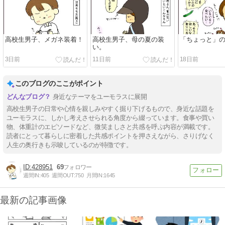
高校生男子、メガネ装着！
高校生男子、母の夏の装
「ちょっと」
い。
3日前
11日前
18日前
このブログのここがポイント
身近なテーマをユーモラスに展開
高校生男子の日常や心情を親しみやすく掘り下げるもので、身近な話題を
ユーモラスに、しかし考えさせられる角度から綴っています。食事や買い
物、体重計のエピソードなど、微笑ましさと共感を呼ぶ内容が満載です。
読者にとって暮らしに密着した共感ポイントを押さえながら、さりげなく
人生の奥行きも示唆しているのが特徴です。
428951
69
週間IN:
405
週間OUT:
750
月間IN:
1645
最新の記事画像