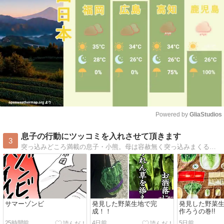
Powered by 
GliaStudios
Mute
息子の行動にツッコミを入れさせて頂きます
3
突っ込みどころ満載の息子・小熊。母は容赦無く突っ込みまくるわよ！
サマーゾンビ
発見した野菜生地で完
発見した野菜
成！！
作ろうの巻!!
25時間前
4日前
5日前