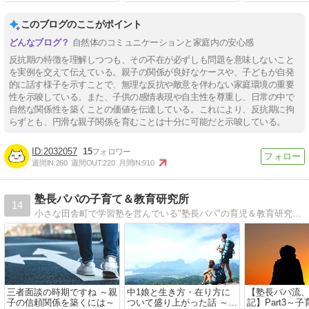
過ごし方
このブログのここがポイント
自然体のコミュニケーションと家庭内の安心感
反抗期の特徴を理解しつつも、その不在が必ずしも問題を意味しないこと
を実例を交えて伝えている。親子の関係が良好なケースや、子どもが自発
的に話す様子を示すことで、無理な反抗や敵意を伴わない家庭環境の重要
性を示唆している。また、子供の感情表現や自主性を尊重し、日常の中で
自然な関係性を築くことの価値を伝達している。これにより、反抗期に拘
らずとも、円滑な親子関係を育むことは十分に可能だと示唆している。
2032057
15
週間IN:
260
週間OUT:
220
月間IN:
910
塾長パパの子育て＆教育研究所
14
小さな田舎町で学習塾を営んでいる"塾長パパ"の育児＆教育研究レポート。高2の息子と中1の娘の父で、17年間「頭の良い子に育てない子育て」を実践中。その子育てメソッド、また子育てや教育の仕事を通して学んだこと、感じたことを熱く語る！
三者面談の時期ですね ～親
中1娘と生き方・在り方に
【塾長パパ流
子の信頼関係を築くには～
ついて盛り上がった話 ～
記】Part3～