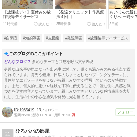
【放課後デイ】夏休みの放
【発達クリニック】作業療
あいぼんの新
課後等デイサービス
法４回目
くりへ 一時ケ
ステイの面談
11時間前
35時間前
3日前
た
#自閉症
#知的障害
#支援級
#発達障害
#放課後等デイサービス
このブログのここがポイント
多彩なテーマと共感を呼ぶ文章表現
身近な出来事や気になった出来事に対して、鋭くも温かみのある視点で綴
られています。育児や健康、日常のちょっとしたハプニングをテーマに、
具体的なエピソードを交えながら親しみやすく描写しているのが特徴で
す。また、個人的な思いや経験を丁寧に伝えることで、読む側に共感と気
づきを促す内容となっています。親しみやすさとリアルな感情表現を大切
にし、生活の中の小さな勇気や発見に光を当てています。
1985419
13
週間IN:
230
週間OUT:
1140
月間IN:
990
ひろパパの部屋
21