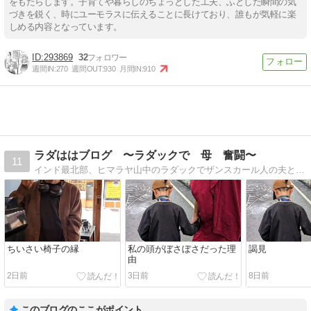
をもたらします。子育てや暮らしのちょっとした工夫、ふとした瞬間の気
づきを鋭く、時にユーモラスに伝えることに長けており、誰もが気軽に楽
しめる内容となっています。
293869
32
週間IN:
270
週間OUT:
930
月間IN:
910
ラダははブログ 〜ラダックで 母 奮闘〜
11
インド最北部、ヒマラヤ山中のラダックでザンスカール人の夫と4人の息子たちと過ごす毎日です。夫の経営する旅行代理店「ヒドゥンヒマラヤ」のことも綴っています。
ちいさい椅子の縁
私の頭がぼさぼさだった理
謁見
由
2日前
3日前
8日前
このブログのここがポイント