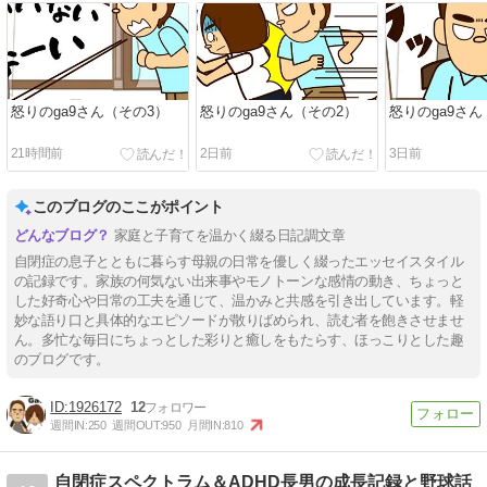
怒りのga9さん（その3）
怒りのga9さん（その2）
怒りのga9さ
21時間前
2日前
3日前
このブログのここがポイント
家庭と子育てを温かく綴る日記調文章
自閉症の息子とともに暮らす母親の日常を優しく綴ったエッセイスタイル
の記録です。家族の何気ない出来事やモノトーンな感情の動き、ちょっと
した好奇心や日常の工夫を通じて、温かみと共感を引き出しています。軽
妙な語り口と具体的なエピソードが散りばめられ、読む者を飽きさせませ
ん。多忙な毎日にちょっとした彩りと癒しをもたらす、ほっこりとした趣
のブログです。
1926172
12
週間IN:
250
週間OUT:
950
月間IN:
810
自閉症スペクトラム＆ADHD長男の成長記録と野球話