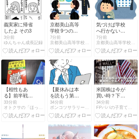
義実家に帰省
京都美山高等
気づけば学校
したよ その3
学校 9つの日
へ行かない
本初 その４
日々が当たり
4分前
7分前
7分前
ゆんちゃん成長記録
京都美山高等学校 保健体育科 担当教員のつぶやき
京都美山高等学校 数学科 担当教員のつぶやき
前
【相性もあ
【夏休みは本
米国株は今が
る】前半戦最
を読もう第13
買い時？下落
後は栄東中の
弾】レブロ
相場で慌てな
33分前
34分前
34分前
オトクサの「ほったらかし受験」
ポンコツサラリーマンの雑記帳 - 子どもと仕事と趣味の雑記帳
FPパパの子育てノート
過去問
ン・ジェーム
いための投資
ズおすすめ本
ルールとリバ
まとめ｜伝記
ランス
から成功哲学
まで厳選紹介