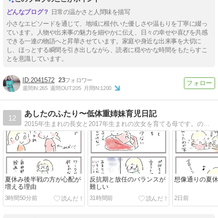
日常の温かさと人間味を描写
小さなエピソードを通じて、地域に根付いた優しさや温もりを丁寧に綴っ
ています。人物や出来事の魅力を細やかに伝え、日々の幸せや喜びを共感
できる一連の物語へと昇華させています。家庭や身近な出来事を大切に
し、ほっとする瞬間を引き出しながら、読者に穏やかな時間をもたらすこ
とを意識しています。
2041572
23
週間IN:
265
週間OUT:
205
月間IN:
1200
あしたのふたり〜低体重姉妹育児日記
12
2015年生まれの長女と2017年生まれの次女を育てる母です。のんびり日々を絵日記で綴ります。
夏休み後半戦の方が心配が
反抗期と放任のバランスが
想像通りの夏
増える理由
難しい
3時間50分前
31時間前
2日前