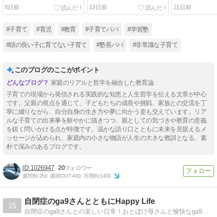
「ミッションステートメン
運命をも変え
6日前
13日前
21日前
ト」って何？～
#子育て
#育児
#教育
#子育てパパ
#学習塾
#頭の良い子に育てない子育て
#塾長パパ
#非常識な子育て
このブログのここがポイント
家庭のリアルと哲学を融合した教育論
子育ての現場から発信される実践的な知恵と人生哲学を伝える文章が中心
です。父親の視点を通じて、子どもたちの成長や挑戦、家族との交流を丁
寧に綴りながら、自分自身の生き方や夢に向かう姿も交えています。リア
ルな子育ての出来事を鮮やかに描きつつ、親としての気づきや教育の意義
を鋭く問いかける点が特徴です。温かな語り口とともに未来を見据えるメ
ッセージが込められ、家庭内の小さな物語が人生の大きな教訓となる、素
朴で深みのあるブログです。
1026947
20
週間IN:
250
週間OUT:
400
月間IN:
1400
自閉症のga9さんとともにHappy Life
15
自閉症のga9さんとの楽しい日常！おとぼけ母さんと愉快なga9さんの絵日記ブログ