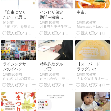
「自由になり
インビザ保定
中毒。
たい」と思っ
期間～虫歯治
ている人ほ
療
1時間20分前
54分前
1時間10分前
Mam.atsu＊Love Days｡｡｡
『在り方』を整え『現実』が変わる引き寄せ術
お弁当と中学生ﾏﾏのﾂﾌﾞﾔｷ
ど、自由にな
れない構造
ライジングサ
特殊詐欺グル
【スーパード
ンのイベント
ープ②
ラッグ」の
を見に行って
「なめらかプ
1時間20分前
1時間30分前
1時間40分前
かものはしの口遊〜くちずさみ〜
がっちから -発達障害の息子-
ＦＬＯＷＥＲＳ〜めぐみの夢恋語り〜ブログで小説やってます！
きた
リン」ー口当
たりもなめら
かで至福の一
瞬☆