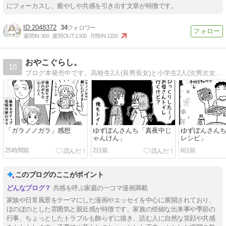
にフォーカスし、癒やしや共感を引き出す文章が特徴です。
2048372
34
週間IN:
300
週間OUT:
1300
月間IN:
1150
おやこぐらし。
10
ブログ本発売中です。高校生2人(長男長女)と小学生2人(次男次女)の4人の子どもを育てながら絵やマンガの仕事をしています。ほぼ毎日更新中。
「ガラノノガラ」感想
ゆずぽんさんち「真夜中じ
ゆずぽんさん
ゃんけん」
レシピ」
25時間前
2日前
8日前
このブログのここがポイント
共感を呼ぶ家庭の一コマ漫画満載
家族や日常風景をテーマにした漫画やエッセイを中心に展開されており、
ほのぼのとした雰囲気と親近感が特徴です。家族の些細な出来事や季節の
行事、ちょっとしたトラブルも飾らずに描き、読む人に自然な笑顔や共感