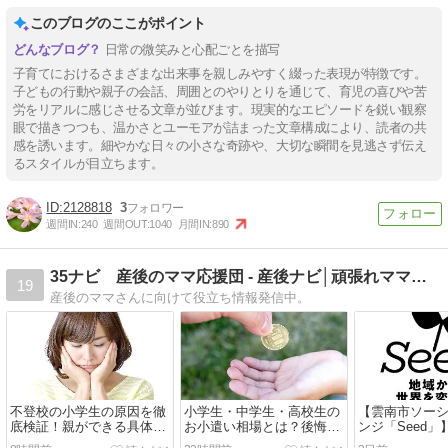
このブログのここがポイント
日常の微笑みと心配ごとを描写
子育てにおけるさまざまな出来事を親しみやすく綴った表現が特徴です。
子どもの行動や親子の会話、周囲とのやりとりを通じて、育児の喜びや苦
労をリアルに感じさせる文章が並びます。現実的なエピソードを鋭い観察
眼で描きつつも、温かさとユーモアが詰まった文章構成により、読者の共
感を誘います。細やかな日々の小さな奇跡や、大切な瞬間を見逃さず伝え
るスタイルが目立ちます。
2128818
3
週間IN:
240
週間OUT:
1040
月間IN:
890
35ナビ 産後のママ応援団 - 産後ナビ│頑張れママさん
19
産後のママさんに向けて役立ち情報発信中。
不登校の小学生の原因を徹
小学生・中学生・高校生の
【雲南市ソー
底検証！親ができる具体的
お小遣い相場とは？後悔し
ンジ「Seed
な対応策
ない家庭のルールと失敗談
から「次の10