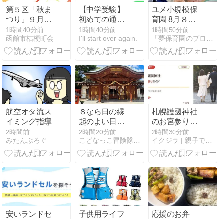
第５区「秋ま
【中学受験】
ユメ小規模保
つり」９月５
初めての通塾
育園 8月８日
日（土）予告
1週間。女子
（土）
1時間40分前
1時間40分前
1時間50分前
函館市桔梗町会
I'll start over again.
「夢保育園のブログ」（大阪府高槻市）〜人間教育〜
の世界の洗礼
と、娘の闘争
心に火がつい
た日
航空オタ流ス
８なら日の縁
札幌護國神社
イミング指導
起のよい日
のお宮参り｜
(*^^*)
初穂料・予
2時間前
2時間20分前
2時間30分前
みたんぶろぐ
こどなっこ冒険隊のお散歩日記！！
イクジラ | 親子で楽しむ子育て育児情報サイト
約・駐車場と
赤ちゃんガイ
ド【北海道】
安いランドセ
子供用ライフ
応援のお弁