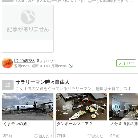
2018年夏生まれの息子がいるパパです。息子との時間がたまらなく楽しい。そんな息子との日々のブログです。初めての子育て奮闘中ですwww 楽しいコト・面白いコト・幸せなコトって溢れているよね☆それを見つけるコト・気付くコト♪
2045788
8
週間IN:
230
週間OUT:
80
月間IN:
910
サラリーマン時々自由人
22
２女１男の父親をやっているサラリーマン。趣味は子育て、スポーツ観戦、旅行、不動産投資。
くまモンの旅。
ダンボールマニア？
大分＆博多の
3日前
7日前
9日前