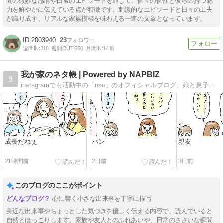
間の微妙な感情や日常のエピソードを通じて、個々の個性と彼らの持つ魅
力を鮮やかに伝えている点が特徴です。刺激的なエピソードと日々の工夫
が織り成す、リアルな家族模様を味わえる一連の文章となっています。
2003940
23
週間IN:
310
週間OUT:
660
月間IN:
1410
我が家のネタ帳 | Powered by NAPBIZ
9
instagramでも活動中の「nao」のオフィシャルブログ。娘と息子の成長記録。 子供が大きくなった時に見せるネタ帳です。
成長だねぇ
パン
親友
21時間前
2日前
3日前
このブログのここがポイント
心に響く小さな出来事を丁寧に描写
身近な出来事やちょっとした気づきを優しく伝える内容で、読んでいると
自然とほっこりします。家族や友人とのふれあいや、日常のささいな瞬間