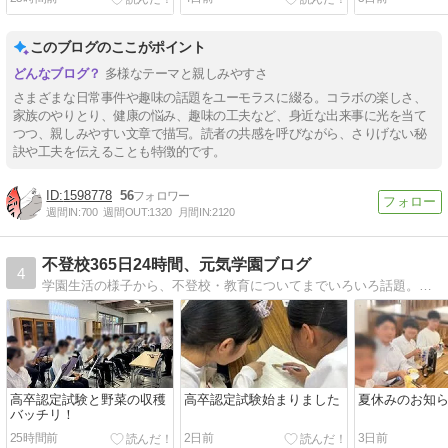
このブログのここがポイント
多様なテーマと親しみやすさ
さまざまな日常事件や趣味の話題をユーモラスに綴る。コラボの楽しさ、
家族のやりとり、健康の悩み、趣味の工夫など、身近な出来事に光を当て
つつ、親しみやすい文章で描写。読者の共感を呼びながら、さりげない秘
訣や工夫を伝えることも特徴的です。
1598778
56
週間IN:
700
週間OUT:
1320
月間IN:
2120
不登校365日24時間、元気学園ブログ
4
学園生活の様子から、不登校・教育についてまでいろいろ話題。寮のあるフリースクールとして30年が過ぎました。不登校や虚弱に関する悩みを受けてきました。
高卒認定試験と野菜の収穫
高卒認定試験始まりました
夏休みのお知
バッチリ！
25時間前
2日前
3日前