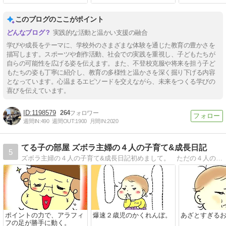
このブログのここがポイント
実践的な活動と温かい支援の融合
学びや成長をテーマに、学校外のさまざまな体験を通じた教育の豊かさを
描写します。スポーツや創作活動、社会での実践を重視し、子どもたちが
自らの可能性を広げる姿を伝えます。また、不登校克服や将来を担う子ど
もたちの姿も丁寧に紹介し、教育の多様性と温かさを深く掘り下げる内容
となっています。心温まるエピソードを交えながら、未来をつくる学びの
喜びを伝えています。
1198579
264
週間IN:
490
週間OUT:
1900
月間IN:
2020
てる子の部屋 ズボラ主婦の４人の子育て&成長日記
5
ズボラ主婦の４人の子育て&成長日記初めまして。 ただの４人の子持ちの主婦、てる子と申します。このブログは、私の日常をならべています。少しでもクスリッと笑ってもらえたり、「あるある〜！」と思えてもらえたらこれ幸いです。
ポイントの力で、アラフィ
爆速２歳児のかくれんぼ。
あざとすぎる
フの足が勝手に動く。