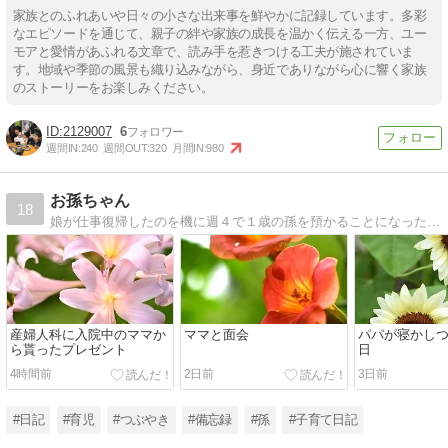
家族とのふれあいや日々の小さな出来事を鮮やかに記録しています。多彩
なエピソードを通じて、親子の絆や家族の成長を温かく伝える一方、ユー
モアと愛情があふれる文章で、読み手を惹きつける工夫が施されていま
す。地域や季節の風景も織り込みながら、身近でありながら心に響く家族
のストーリーをお楽しみください。
2129007
6
週間IN:
240
週間OUT:
320
月間IN:
980
お孫ちゃん
18
娘が仕事復帰したのを機に週４で１歳の孫を預かることになった ばぁばの備忘録
産婦人科に入院中のママか
ママと面会
パパが寝かし
ら貰ったプレゼント
日
4時間前
2日前
3日前
#日記
#育児
#つぶやき
#備忘録
#孫
#子育て日記