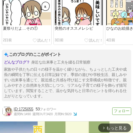
夏祭りだよ…その①
突然のオススメレシピ
ひなのお絵描
2日前
3日前
4日前
このブログのここがポイント
身近な出来事と工夫を綴る日常観察
家族や子供たちの日々の様子を温かく綴りながら、ちょっとした工夫や成
長の瞬間を丁寧に伝える日常記録です。季節の遊びや学校生活、親しみや
すい出来事を通じて、親近感と共感を呼び起こす文章構成が特徴です。親
しみやすさと自然体を大切にしつつ、リアルな子育ての様子を飾らず描写
しています。閲覧することで、温かな気持ちと日常のヒントを得られる仕
上がりとなっています。
1725055
53
週間IN:
1490
週間OUT:
3420
月間IN:
5920
もっと見る
arrow_forward_ios