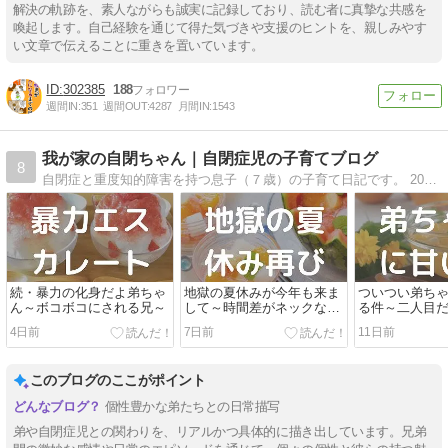
解決の軌跡を、素人ながらも誠実に記録しており、読む者に真摯な共感を
喚起します。自己経験を通じて得た気づきや支援のヒントを、親しみやす
い文章で伝えることに重きを置いています。
302385
188
週間IN:
351
週間OUT:
4287
月間IN:
1543
我が家の自閉ちゃん｜自閉症児の子育てブログ
8
自閉症と重度知的障害を持つ息子（７歳）の子育て日記です。 2022年8月に弟が生まれ、7歳差兄弟となりました！！主に父が更新します。 ４人家族の明るいほのぼの系日記になりますので、気楽に見てください。
続・暴力の化身だよ弟ちゃ
地獄の夏休みが今年も来ま
ついつい弟ち
ん～ボコボコにされる兄～
して～時間差がネックな件
る件～二人目
～
なのか～
4日前
7日前
11日前
このブログのここがポイント
個性豊かな弟たちとの日常描写
弟や自閉症児との関わりを、リアルかつ具体的に描き出しています。兄弟