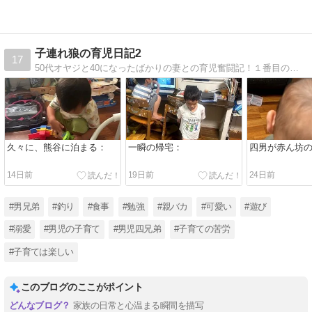
子連れ狼の育児日記2
17
50代オヤジと40になったばかりの妻との育児奮闘記！１番目の子ができてから、ブログを続けております！！
久々に、熊谷に泊まる：
一瞬の帰宅：
四男が赤ん坊
14日前
19日前
24日前
#男兄弟
#釣り
#食事
#勉強
#親バカ
#可愛い
#遊び
#溺愛
#男児の子育て
#男児四兄弟
#子育ての苦労
#子育ては楽しい
このブログのここがポイント
家族の日常と心温まる瞬間を描写