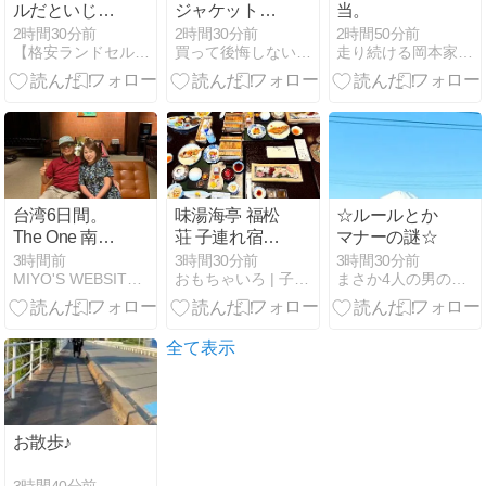
ルだといじめ
ジャケット
当。
られる？｜心
【もう迷わな
2時間30分前
2時間30分前
2時間50分前
【格安ランドセル比較サイト】安いランドセルを探そう
買って後悔しない子供グッズの選び方 - キッズライフガイド
走り続ける岡本家〜泣いて笑って駆け抜けろ
配しすぎなく
い！悩まな
ていい理由と
い！失敗しな
選び方
い！】おすす
めアイテムを
厳選紹介
台湾6日間。
味湯海亭 福松
☆ルールとか
The One 南園
荘 子連れ宿泊
マナーの謎☆
人文客棧に魅
レビュー｜部
3時間前
3時間30分前
3時間30分前
MIYO'S WEBSITE-全盲難聴のんたんの育児記録と…
おもちゃいろ | 子供向け知育玩具を厳選解説＆レビュー
まさか4人の男の子のお母さんになるなんて。
かれて 25 - 同
屋食に子ども
心樓で晩ごは
用の椅子が出
ん②（2026年
てきました
6月30日/2日
全て表示
め）
お散歩♪