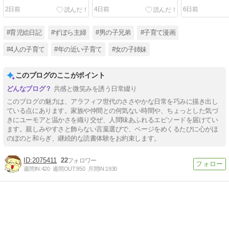
2日前
4日前
6日前
#育児絵日記
#ずぼら主婦
#男の子兄弟
#子育て漫画
#4人の子育て
#年の近い子育て
#女の子姉妹
このブログのここがポイント
共感と微笑みを誘う日常綴り
このブログの魅力は、アラフィフ世代のささやかな日常を巧みに描き出し
ている点にあります。家族や仲間との何気ない時間や、ちょっとした気づ
きにユーモアと温かさを織り交ぜ、人間味あふれるエピソードを届けてい
ます。親しみやすさと飾らない言葉選びで、ページをめくるたびに心がほ
のぼのと和らぎ、継続的な読書体験をお約束します。
2075411
22
週間IN:
420
週間OUT:
950
月間IN:
1930