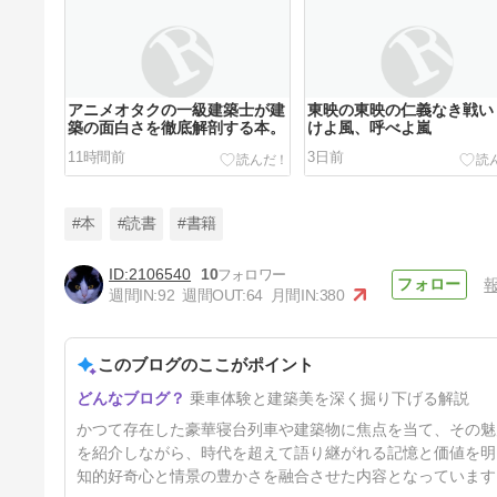
アニメオタクの一級建築士が建
東映の東映の仁義なき戦い
築の面白さを徹底解剖する本。
けよ風、呼べよ嵐
11時間前
3日前
#本
#読書
#書籍
2106540
10
週間IN:
92
週間OUT:
64
月間IN:
380
ふだんづかいの人類学 気づき
と観察の力を磨く１９の練習
このブログのここがポイント
10日前
乗車体験と建築美を深く掘り下げる解説
かつて存在した豪華寝台列車や建築物に焦点を当て、その魅
を紹介しながら、時代を超えて語り継がれる記憶と価値を明
知的好奇心と情景の豊かさを融合させた内容となっています