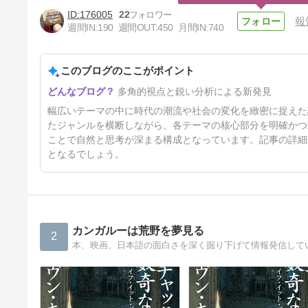
176005
22
報
週間IN:
190
週間OUT:
450
月間IN:
740
このブログのここがポイント
「最短3ヶ月で成果を出せる 会
多角的視点と鋭い分析による新発見
社を強くする LINE運用の教科
書」 中川聖悟
7日前
幅広いテーマの中に時代の潮流や社会の変化を緻密に捉えた
たジャンルを横断しながら、各テーマの核心部分を明確かつ
ことで自然と思考が深まる構成となっています。記事の詳細
となるでしょう。
カンガルーは荒野を夢見る
2
本、映画、日本語の面白さを深く掘り下げて情報発信して