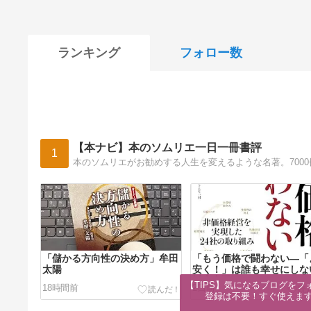
ランキング
フォロー数
【本ナビ】本のソムリエ一日一冊書評
1
本のソムリエがお勧めする人生を変えるような名著。700
「儲かる方向性の決め方」牟田
「もう価格で闘わない―「
太陽
安く！」は誰も幸せにしな
坂本光司
【TIPS】気になるブログをフォ
18時間前
2日前
登録は不要！すぐ使えま