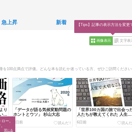
急上昇
新着
【Tips】記事の表示方法を変更
画像表示
文字表
0冊を100点満点で評価。どんな本を読むか迷っている方、ぜひご訪問くださ
より
「データが語る気候変動問題の
「世界100カ国の旅で出会っ
い」
ホントとウソ」 杉山大志
人たちが教えてくれた 人生で
大切なこと」旅人KAD
ロー。

3日前
6日前
す。
閉じる