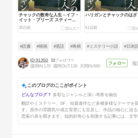
チャックの数奇な人生－イフ・
ハリガンとチャックのはざ
イット・ブリーズ スティーブ
ン・キング(文藝春秋)
35日前
61日前
#読書
#映画
#英語
#将棋
#ミステリー小説
#日本
91350
11
報
週間IN:
170
週間OUT:
130
月間IN:
690
災厄の町[新訳版] エラリイ・ク
イーン(ハヤカワ文庫) (その2)
このブログのここがポイント
4ヶ月前
多彩なジャンルと深い考察を融合
翻訳やミステリー、SF、短篇連作など多種多様なテーマを
す。原作の雰囲気や成立背景にも言及し、作品の核心に迫る
思索の扉を開きます。知的好奇心を刺激する記事には、文学