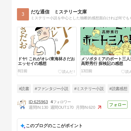
だな通信 ミステリー文庫
3
ミステリー小説を中心とした独断的感想面白ければ何でも
ドヤ! これがオレ/東海林さだお
メソポタミアのボート三人
エッセイの感想
高野秀行 探検記の感想
8日前
13日前
#読書
#ファンタジー小説
#ミステリー小説
#読書感想
625963
4
週間IN:
130
週間OUT:
170
月間IN:
620
咲良は上手に説明したい！/滝
沢志郎 お仕事小説の感想
このブログのここがポイント
53日前