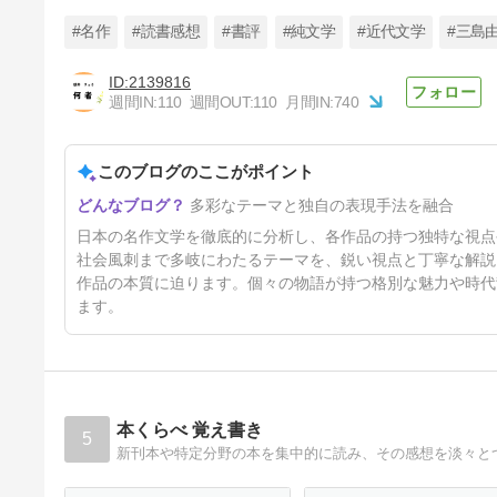
#名作
#読書感想
#書評
#純文学
#近代文学
#三島
2139816
週間IN:
110
週間OUT:
110
月間IN:
740
【山月記】現代人の心に刺さる
苦悩の物語！天才の挫折と孤独
の傑作
このブログのここがポイント
33日前
多彩なテーマと独自の表現手法を融合
日本の名作文学を徹底的に分析し、各作品の持つ独特な視点
社会風刺まで多岐にわたるテーマを、鋭い視点と丁寧な解説
作品の本質に迫ります。個々の物語が持つ格別な魅力や時代
ます。
本くらべ 覚え書き
5