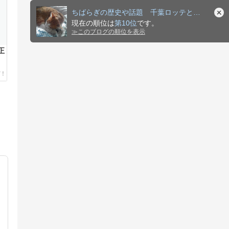
ちばらぎの歴史や話題 千葉ロッテと本レビュー
現在の順位は
第10位
です。
≫
このブログの順位を表示
正