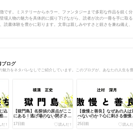
徴です。ミステリーからホラー、ファンタジーまで多彩な作品を鋭く分
登場人物の魅力を具体的に掘り下げながら、読者が次の一冊を手に取る
、読書体験を豊かに彩ります。文章は親しみやすさと鋭さを兼ね備え、
書ブログ
じ込
【獄門島】名探偵の原点がここ
【傲慢と善良】なぜあの人は
酷な
にある！逃げ場のない閉ざされ
べないのか？心に刺さる傲慢
た島で起きた凄惨な悲劇
善良の真実
17日前
25日前