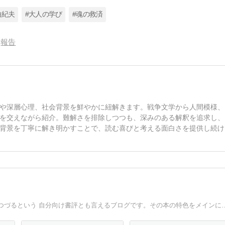
由紀夫
#大人の学び
#魂の救済
報告
や深層心理、社会背景を鮮やかに紐解きます。戦争文学から人間模様、
を交えながら紹介。難解さを排除しつつも、深みのある解釈を追求し、
背景を丁寧に解き明かすことで、読む喜びと考える面白さを提供し続け
新刊本や特定分野の本を集中的に読み、その感想を淡々とつづるという 