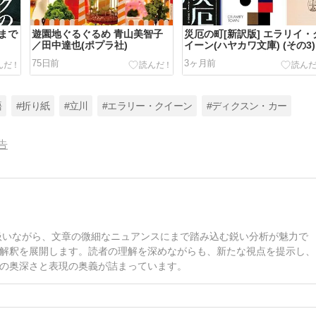
まで
遊園地ぐるぐるめ 青山美智子
災厄の町[新訳版] エラリイ・
／田中達也(ポプラ社)
イーン(ハヤカワ文庫) (その3)
75日前
3ヶ月前
語
#折り紙
#立川
#エラリー・クイーン
#ディクスン・カー
告
扱いながら、文章の微細なニュアンスにまで踏み込む鋭い分析が魅力で
解釈を展開します。読者の理解を深めながらも、新たな視点を提示し、
の奥深さと表現の奥義が詰まっています。