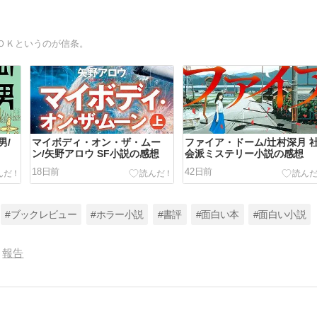
ＯＫというのが信条。
男/
マイボディ・オン・ザ・ムー
ファイア・ドーム/辻村深月 
ン/矢野アロウ SF小説の感想
会派ミステリー小説の感想
18日前
42日前
#ブックレビュー
#ホラー小説
#書評
#面白い本
#面白い小説
報告