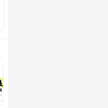
当ブログでは、日本の近現代文学を中心に、心に残る名作の魅力をネタバレなしでご紹介しています。このブログが、あなたの人生を豊かにする「愛読書」を見つける手助けになれば幸いです。一緒に読書ライフを楽しみましょう！
選
と