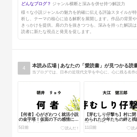
ジャンル横断と深みを併せ持つ解説力
様々な小説ジャンルの魅力を的確に伝える評論スタイルが特
析し、テーマの核心に迫る解釈を展開します。作品の背景や
きっかけを提供。肩の力を抜きつつも、深みを持った解説は
読者に新たな視点と発見を促します。
本読み広場 | あなたの「愛読書」が見つかる読
4
【何者】心がざわつく就活小説
【芽むしり仔撃ち】村に閉
の金字塔！仮面の下の感情に震
められた少年たちの絆と残
える読書体験
運命の物語
5日前
11日前