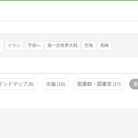
検索
イラン
宇宙へ
第一次世界大戦
空海
長崎
インドマップ
出版
図書館・図書室
5
10
17