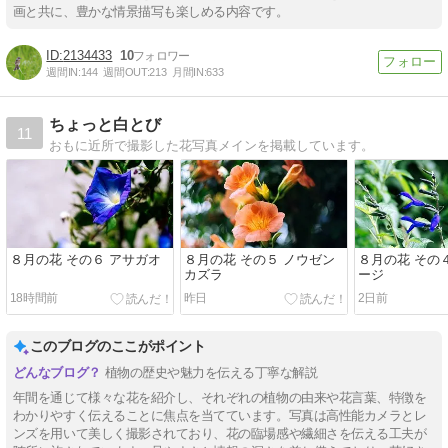
画と共に、豊かな情景描写も楽しめる内容です。
2134433
10
週間IN:
144
週間OUT:
213
月間IN:
633
ちょっと白とび
11
おもに近所で撮影した花写真メインを掲載しています。
８月の花 その６ アサガオ
８月の花 その５ ノウゼン
８月の花 その
カズラ
ージ
18時間前
昨日
2日前
このブログのここがポイント
植物の歴史や魅力を伝える丁寧な解説
年間を通じて様々な花を紹介し、それぞれの植物の由来や花言葉、特徴を
わかりやすく伝えることに焦点を当てています。写真は高性能カメラとレ
ンズを用いて美しく撮影されており、花の臨場感や繊細さを伝える工夫が