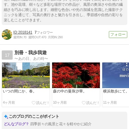
す。池や花壇、樹々など多彩な場所での作品が、風景の奥深さや自然の繊
細さを巧みに映し出します。緻密な色合いや光の加減を意識した撮影テク
ニックを通じて、写真の奥行きと魅力を引き出し、季節感や自然の彩りを
楽しむことができます。
2018141
7
週間IN:
70
週間OUT:
470
月間IN:
290
別冊・我歩我遊
17
〜あの日、あの時〜
いつの間にか、春。
森の中の曼珠沙華。
横浜散歩にて
4ヶ月前
10ヶ月前
11ヶ月前
このブログのここがポイント
四季折々の風景と花々を軽やかに紹介