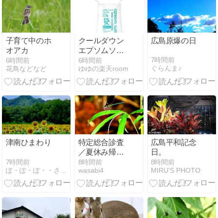
子育て中のホ
クールダウン
広島原爆の日
オアカ
エプソムソル
ト ミント風呂
7時間前
6時間前
6時間前
ぐらんま♪
花鳥などなど
ゆゆの楽天room
津南ひまわり
特定総合診査
広島平和記念
／夏休み帰省
日。
／ハグロトン
7時間前
8時間前
8時間前
ぽ・ぽ・ぽ・・さんぽ
wasabi4
MIRU'S PHOTO
ボ