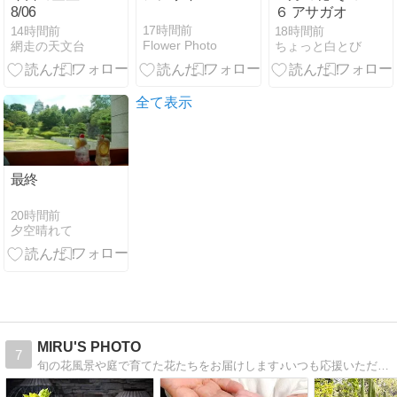
8/06
６ アサガオ
17時間前
14時間前
18時間前
Flower Photo
網走の天文台
ちょっと白とび
全て表示
最終
20時間前
夕空晴れて
MIRU'S PHOTO
7
旬の花風景や庭で育てた花たちをお届けします♪いつも応援いただきありがとうございます☆