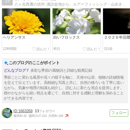
19
八ヶ岳西麓の信州･諏訪盆地から、ルアーフィッシング・山歩き等、マイクロフォーサーズで撮影した写真と共に掲載します。
ヘリアンサス
白いフロックス
２０２６年旧
12時間前
昨日
2日前
このブログのここがポイント
多彩な季節の風物詩と詳細な観察記録
季節ごとに変わる風景や花々の様子を軸に、天候や山容、植物の詳細情報
を交えて伝えています。高精細な写真と共に、自然の移ろいを丁寧に追い
ながら、気象や地理の知識も紹介し、読む人に新たな視点を提供します。
穏やかながらも鋭い視点を通じて、自然に対する感動と理解を深めること
ができる内容です。
1663269
13
週間IN:
42
週間OUT:
210
月間IN:
198