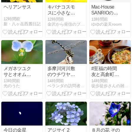
ヘリアンサス
キバナコスモ
Mac-House
スに小さな蜂
SANRIOのキ
シラヒゲハエ
ャップ
12時間前
12時間前
13時間前
新・八ヶ岳西麓日記
金沢から発信のブログ kanazawa712
ゆゆの楽天room
トリグモ セン
ニチコウ
メガネツユク
多摩川河川敷
#至福の時間
サとオオムラ
のウチワヤン
友と高倉町珈
サキツユクサ
マ トンボ 209
琲 & #ハムの
13時間前
14時間前
14時間前
光のうた
ベランダの訪問者たち
徒歩徒歩さんの雑記帳
日 #
今日の金星
アジサイ 2
８月の花 その