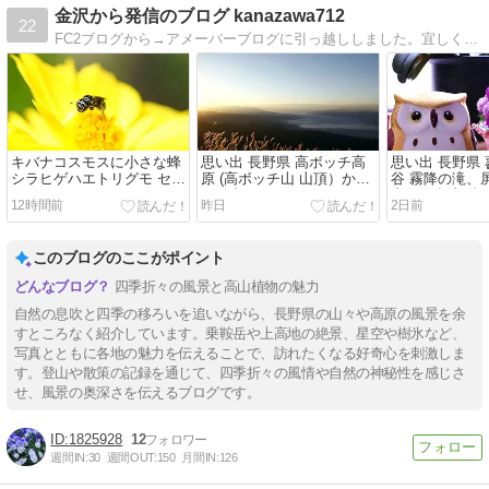
金沢から発信のブログ kanazawa712
22
FC2ブログから→アメーバーブログに引っ越ししました。宜しくお願いいたします。
キバナコスモスに小さな蜂
思い出 長野県 高ボッチ高
思い出 長野県 
シラヒゲハエトリグモ セン
原 (高ボッチ山 山頂）から
谷 霧降の滝、
ニチコウ
日の出
岩、乙女滝 他
12時間前
昨日
2日前
このブログのここがポイント
四季折々の風景と高山植物の魅力
自然の息吹と四季の移ろいを追いながら、長野県の山々や高原の風景を余
すところなく紹介しています。乗鞍岳や上高地の絶景、星空や樹氷など、
写真とともに各地の魅力を伝えることで、訪れたくなる好奇心を刺激しま
す。登山や散策の記録を通じて、四季折々の風情や自然の神秘性を感じさ
せ、風景の奥深さを伝えるブログです。
1825928
12
週間IN:
30
週間OUT:
150
月間IN:
126