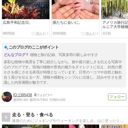
広島平和記念日。
孫たちに会いに。
アメリカ旅行
ルニア大学植
レーvol.8。
8時間前
25時間前
2日前
このブログのここがポイント
植物と旅の記録、写真多用の親しみやすさ
多彩な植物や風景を丁寧に紹介しながら、旅や庭の楽しさを伝える写真中
心のブログです。現地の植物や景色の魅力をダイレクトに伝え、自然の豊
かさを感じさせる表現が特徴となっています。日常の一コマや自然と触れ
合う喜びを伝える一方、情報や感動をシンプルに伝達し、読みやすさを意
識した内容展開が魅力です。
1395438
8
週間IN:
180
週間OUT:
450
月間IN:
1000
走る・登る・食べる
8
健康のためにジョギングやウォーキングを楽しみ、山に登ったり、美味しい物を食べたり、神社や寺院巡りをしています。