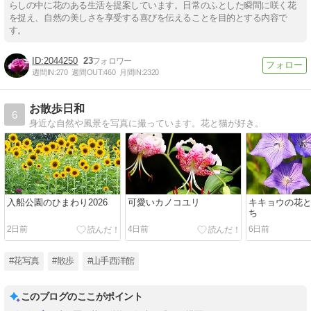
らしの中に花のある生活を提案しています。日常のふとした瞬間に咲く花
を捉え、自然の美しさを享受する喜びを伝えることを目的とする内容で
す。
2044250
23
週間IN:
270
週間OUT:
460
月間IN:
2320
お散歩日和
6
身近な自然や風景を写真に撮っています。花と猫が好き。
入船公園のひまわり2026
可愛いカノコユリ
キキョウの花
ち
2日前
4日前
6日前
#花写真
#散歩
#山手西洋館
このブログのここがポイント