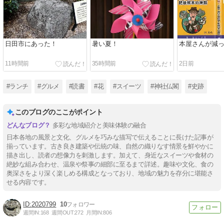
日田市にあった！
暑い夏！
本屋さんが減
11時間前
35時間前
2日前
#ランチ
#グルメ
#読書
#花
#スイーツ
#神社仏閣
#史跡
このブログのここがポイント
多彩な地域紹介と美味体験の融合
日本各地の風景と文化、グルメを巧みな描写で伝えることに長けた記事が
揃っています。古き良き建築や伝統の味、自然の織りなす情景を鮮やかに
描き出し、読者の想像力を刺激します。加えて、身近なスイーツや食材の
絶妙な組み合わせ、温泉や祭事の細部に至るまで詳述。趣味や文化、食の
奥深さをより深く楽しめる構成となっており、地域の魅力を存分に堪能さ
せる内容です。
2020799
10
週間IN:
168
週間OUT:
272
月間IN:
806