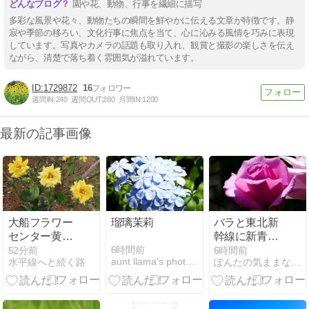
園や花、動物、行事を繊細に描写
多彩な風景や花々、動物たちの瞬間を鮮やかに伝える文章が特徴です。静
寂や季節の移ろい、文化行事に焦点を当て、心に沁みる風情を巧みに表現
しています。写真やカメラの話題も取り入れ、観賞と撮影の楽しさを伝え
ながら、清楚で落ち着く雰囲気が溢れています。
1729872
16
週間IN:
240
週間OUT:
280
月間IN:
1200
最新の記事画像
大船フラワー
瑠璃茉莉
バラと東北新
センター黄色
幹線に新青森
い秋薔薇箱根
駅
6時間前
52分前
6時間前
aunt llama's photo 〜第三楽章〜
水平線へと続く路
ぽんたの気ままな写真
の帰りに撮っ
て来たの４枚
です