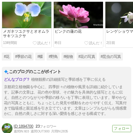
メガネツユクサとオオムラ
ピンクの蓮の花
レンゲショウマ
サキツユクサ
13時間前
昨日
2日前
#花
#季節の花
#蝶
#野鳥
#植物
#花の写真
#昆虫の写真
このブログのここがポイント
植物観察の詳細描写と季節感を丁寧に伝える
京都府立植物園を中心に、四季折々の植物や風景を詳細に紹介していま
す。記事の文章は、花の色や形状、その魅力を具体的な描写とともに伝
え、自然とのつながりや季節の移ろいを丁寧に表現しています。華やかな
花の写真とともに、ちょっとした発見や感動をわかりやすく伝え、写真付
きで臨場感と親近感を引き立てています。文章はシンプルながらも情感豊
かに、自然の美しさに対する深い愛情を感じさせる構成です。
1894700
23
週間IN:
603
週間OUT:
900
月間IN:
2835