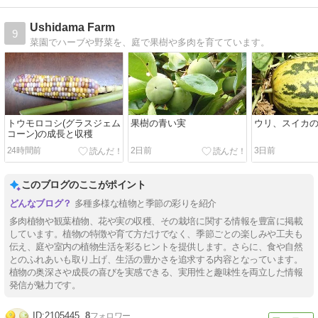
Ushidama Farm
9
菜園でハーブや野菜を、庭で果樹や多肉を育てています。
トウモロコシ(グラスジェム
果樹の青い実
ウリ、スイカ
コーン)の成長と収穫
24時間前
2日前
3日前
このブログのここがポイント
多種多様な植物と季節の彩りを紹介
多肉植物や観葉植物、花や実の収穫、その栽培に関する情報を豊富に掲載
しています。植物の特徴や育て方だけでなく、季節ごとの楽しみや工夫も
伝え、庭や室内の植物生活を彩るヒントを提供します。さらに、食や自然
とのふれあいも取り上げ、生活の豊かさを追求する内容となっています。
植物の奥深さや成長の喜びを実感できる、実用性と趣味性を両立した情報
発信が魅力です。
2105445
8