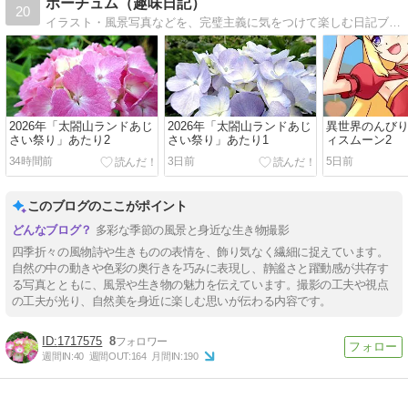
ホーチュム（趣味日記）
20
イラスト・風景写真などを、完璧主義に気をつけて楽しむ日記ブログ。風景は富山県西部の海あたり。最近は「ディフォルメイラスト」「ファミリーパーク」「海王丸パーク」がテーマです。
2026年「太閤山ランドあじ
2026年「太閤山ランドあじ
異世界のんびり
さい祭り」あたり2
さい祭り」あたり1
ィスムーン2
34時間前
3日前
5日前
このブログのここがポイント
多彩な季節の風景と身近な生き物撮影
四季折々の風物詩や生きものの表情を、飾り気なく繊細に捉えています。
自然の中の動きや色彩の奥行きを巧みに表現し、静謐さと躍動感が共存す
る写真とともに、風景や生き物の魅力を伝えています。撮影の工夫や視点
の工夫が光り、自然美を身近に楽しむ思いが伝わる内容です。
1717575
8
週間IN:
40
週間OUT:
164
月間IN:
190