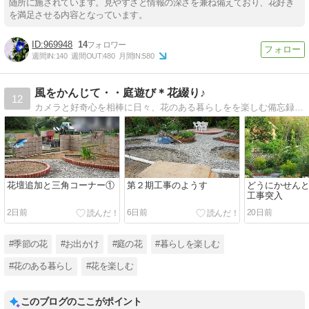
随所に施されています。見やすさと情報の深さを兼ね備えており、花好き
を満足させる内容となっています。
969948
14
週間IN:
140
週間OUT:
480
月間IN:
580
風をかんじて・・庭遊び＊花綴り♪
12
カメラと好奇心を相棒に日々、花のある暮らしをを楽しむ備忘録。季節の花や植物、マイガーデンの花をそっと貼り付けます。
花壇追加と三角コーナー①
第２期工事のようす
どうにかせん
工事突入
2日前
6日前
20日前
#季節の花
#お出かけ
#庭の花
#暮らしを楽しむ
#花のある暮らし
#花を楽しむ
このブログのここがポイント