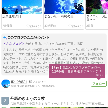
広島原爆の日
切ないなー 有終の美
ダイエットおか
果？？
7時間前
30時間前
2日前
このブログのここがポイント
自然や日常のささやかな幸せを丁寧に描写
さまざまな風景と感じた瞬間を綴った文章からは、自然の移ろいや日常の
何気ない一コマに魅力を見出す優しさが伝わります。花や魚、料理など身
近なテーマを、親しみやすくも鮮やかに表現し、心和む言葉使いが特徴的
です。淡々とした中に作者の温かさと観察眼が映り込み、読者に穏やかな
時間を提供します。写真や場所の描写も細やかで、暮らしの中の自然とと
【Tips】気になるブログをフォロー。

登録不要。更新を逃さずキャッチ！
もに生きる喜びをさりげなく伝えます。
閉じる
1959521
52
週間IN:
670
週間OUT:
370
月間IN:
3040
丹馬のきょうの１枚
2
兵庫県北部・中部をおもなフィールドとして、生き物の写真を撮っています。