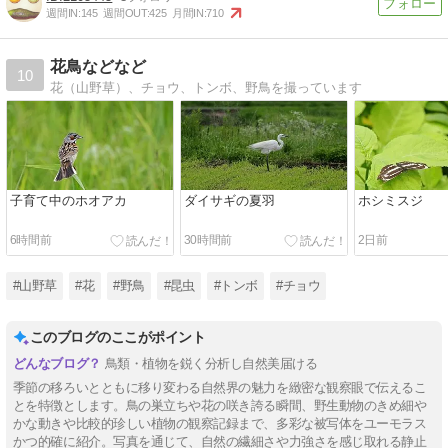
週間IN:
145
週間OUT:
425
月間IN:
710
花鳥などなど
10
花（山野草）、チョウ、トンボ、野鳥を撮っています
子育て中のホオアカ
ダイサギの夏羽
ホシミスジ
6時間前
30時間前
2日前
#山野草
#花
#野鳥
#昆虫
#トンボ
#チョウ
このブログのここがポイント
鳥類・植物を鋭く分析し自然美届ける
季節の移ろいとともに移り変わる自然界の魅力を緻密な観察眼で伝えるこ
とを特徴とします。鳥の巣立ちや花の咲き誇る瞬間、野生動物のきめ細や
かな動きや比較的珍しい植物の観察記録まで、多彩な被写体をユーモラス
かつ的確に紹介。写真を通じて、自然の繊細さや力強さを感じ取れる静止