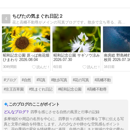
ちびたの気まぐれ日記２
4
花と高幡不動尊がメインの写真ブログです。散歩で立ち寄る、高幡不動尊、昭和記念公園、京王百草園の様子です
昭和記念公園 原っぱ南花畑
昭和記念公園 サギソウ涼み
南房総 野島崎
ひまわり 2026.08.04
2026.07.30
枚田 2026.07.1
30時間前
6日前
16日前
#ブログ
#自然
#写真
#散歩写真
#花の写真
#高幡不動
#京王百草園
#気まぐれ日記
#昭和記念公園
#高幡不動尊
このブログのここがポイント
四季を感じさせる自然の風景と行事の記録
多摩地区や周辺の名所を中心に、四季折々の風景や行事を丁寧に伝える写
真と文章の融合を特徴とします。人の少なさや静かな空気感もポイント
で、花や季節の変化を情緒豊かに表現。自然の美しさと地域の文化の豊か