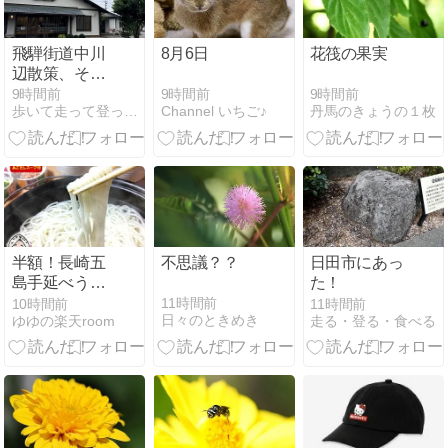
飛騨街道中川
8月6日
花筏の果実
辺散策、その
１。
9時間前
9時間前
9時間前
Channel いちご♪
丹馬のきょうの１枚
歩いて走って登って、毎日ビール。
半額！長崎五
不思議？？
日田市にあっ
島手延べうど
た！
ん 液体つゆ付
11時間前
10時間前
11時間前
日々のときめき
ゆゆの楽天room
走る・登る・食べる