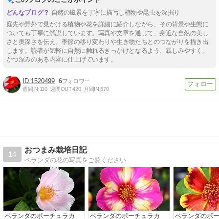
自然の風景を丁寧に描写し植物や昆虫を深掘り
庭先や野外で見かける植物や花を詳細に紹介しながら、その背景や生態に
ついても丁寧に解説しています。写真や文章を通じて、身近な自然の美し
さと奥深さを伝え、季節の移り変わりや生き物たちとのつながりを描き出
します。読者が気軽に自然に触れるきっかけとなるよう、親しみやすく、
かつ深みのある内容に仕上げています。
1520499
6
週間IN:
110
週間OUT:
420
月間IN:
570
おつまみ栽培日記
14
ベランダの花の写真をご覧ください
ベランダのポーチュラカ
ベランダのポーチュラカ
ベランダのポ