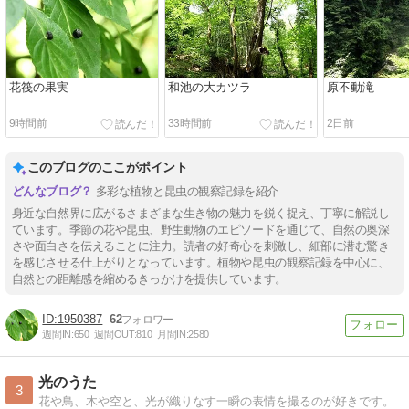
花筏の果実
和池の大カツラ
原不動滝
9時間前
33時間前
2日前
このブログのここがポイント
多彩な植物と昆虫の観察記録を紹介
身近な自然界に広がるさまざまな生き物の魅力を鋭く捉え、丁寧に解説し
ています。季節の花や昆虫、野生動物のエピソードを通じて、自然の奥深
さや面白さを伝えることに注力。読者の好奇心を刺激し、細部に潜む驚き
を感じさせる仕上がりとなっています。植物や昆虫の観察記録を中心に、
自然との距離感を縮めるきっかけを提供しています。
1950387
62
週間IN:
650
週間OUT:
810
月間IN:
2580
光のうた
3
花や鳥、木や空と、光が織りなす一瞬の表情を撮るのが好きです。