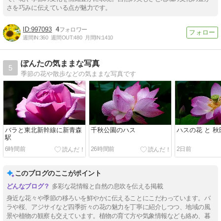
さを巧みに伝えている点が魅力です。
997093
4
週間IN:
360
週間OUT:
480
月間IN:
1410
ぽんたの気ままな写真
5
季節の花や散歩などの気ままな写真です
バラと東北新幹線に新青森
千秋公園のハス
ハスの花 と 
駅
6時間前
26時間前
2日前
このブログのここがポイント
多彩な花情報と自然の息吹を伝える掲載
身近な花々や季節の移ろいを鮮やかに伝えることにこだわっています。バ
ラや桜、アジサイなど四季折々の花の魅力を丁寧に紹介しつつ、地域の風
景や植物の観察も交えています。植物の育て方や気象情報なども絡め、暮