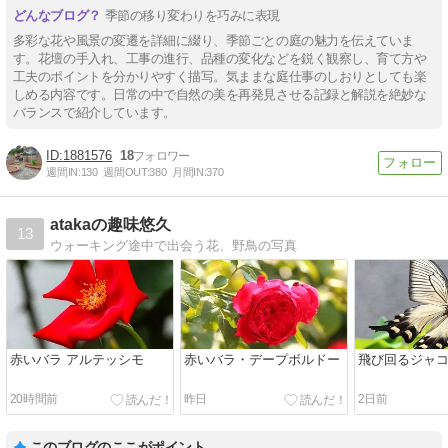
季節の移り変わりを巧みに表現
多彩な花や風景の変遷を詳細に綴り、季節ごとの庭の魅力を伝えていま
す。花壇の手入れ、工事の進行、品種の変化などを鋭く観察し、育て方や
工夫のポイントを分かりやすく描写。気ままな庭仕事のしおりとしても楽
しめる内容です。日常の中で自然の美を再発見させる記録と解説を絶妙な
バランスで紹介しています。
1881576
18
週間IN:
130
週間OUT:
380
月間IN:
370
atakaの趣味悠久
13
ウォーキング途中で出会う花、野鳥の写真
赤いバラ アルテッシモ
赤いバラ・デープボルドー
飛び回るジャ
20時間前
昨日
2日前
このブログのここがポイント