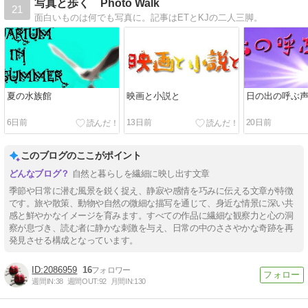
写真と歩く Photo Walk
21
面白いものは何でも写真に。記事はETとKJの二人三脚。
夏の水族館
映画と小説と
日の出の呼ぶ
6日前
13日前
20日前
このブログのここがポイント
自然と暮らしを繊細に映し出す文章
季節や日常に潜む風景を鋭く捉え、静寂や感情を巧みに伝える文章が特徴
です。旅や散策、動物や自然の微細な描写を通じて、身近な情景に深い共
感と鮮やかなイメージを育みます。すべての作品に繊細な観察力と心の洞
察が息づき、読む者に静かな刺激を与え、日常の中のささやかな奇跡を再
発見させる構成となっています。
2086959
16
週間IN:
38
週間OUT:
92
月間IN:
130