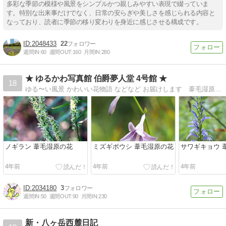
多彩な季節の模様や風景をシンプルかつ親しみやすい表現で綴っていま
す。特別な出来事だけでなく、日常の安らぎや美しさを感じられる内容と
なっており、読者に季節の移り変わりを身近に感じさせる構成です。
2048433
22
週間IN:
60
週間OUT:
160
月間IN:
280
★ ゆるかわ写真館 伯爵夢人堂 4号館 ★
18
ゆる〜い風景 かわいい花物語 などなど お届けします 葦毛湿原の花 伊吹山の花 ブルーボネットの花 デンパークの花 など
ノギラン 葦毛湿原の花
ミズギボウシ 葦毛湿原の花
サワギキョウ 
4年前
4年前
4年前
2034180
3
週間IN:
50
週間OUT:
90
月間IN:
230
新・八ヶ岳西麓日記