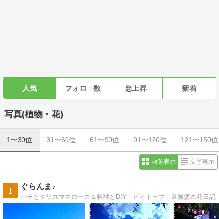
人気
フォロー数
急上昇
新着
写真(植物・花)
1〜30位
31〜60位
61〜90位
91〜120位
121〜150位
画像表示
文字表示
ぐらんま♪
1
バラとクリスマスロース＆料理とDIY ビオトープ！還暦婆の花日記