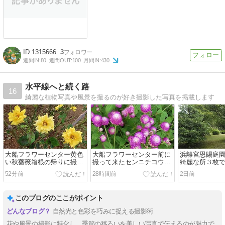
1315666
3
週間IN:
80
週間OUT:
100
月間IN:
430
水平線へと続く路
16
綺麗な植物写真や風景を撮るのが好き撮影した写真を掲載します
大船フラワーセンター黄色
大船フラワーセンター前に
浜離宮恩賜庭
い秋薔薇箱根の帰りに撮っ
撮って来たセンニチコウ
綺麗な所３枚
て来たの４枚です
（千日紅）３枚です
52分前
28時間前
2日前
このブログのここがポイント
自然光と色彩を巧みに捉える撮影術
花や風景の撮影に特化し、季節の移ろいを美しい写真で伝えるのが魅力で