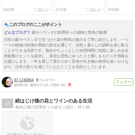
10日前
17日前
25日前
このブログのここがポイント
庭やベランダの四季折々の植物と野鳥の観察
日常の庭やベランダで見つけた花や野鳥の魅力を丁寧に紹介します。一つ
一つの植物の特徴や季節の変化を通じて、自然と暮らしの調和を感じ取る
ことができる内容です。散歩やちょっとした休憩時間に気軽に楽しめる自
然観察のヒントを提供し、身近な景色にゆったりと癒しをもたらす情報を
お届けします。一年を通じて変わりゆく景色や生き物の表情を追いかけな
がら、日常の彩りを感じていただくことを目的としています。
1246864
8
週間IN:
88
週間OUT:
216
月間IN:
392
続はじけ猫の花とワインのある生活
15
都内公園の四季折々の姿をご紹介。時々猫。