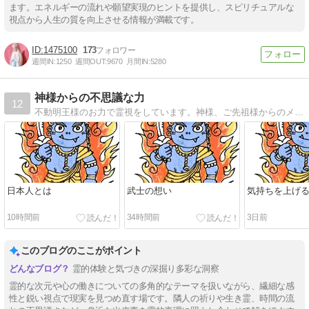
ます。エネルギーの流れや願望実現のヒントを提供し、スピリチュアルな
視点から人生の質を向上させる情報が満載です。
1475100
173
週間IN:
1250
週間OUT:
9670
月間IN:
5280
神様からの不思議な力
12
不動明王様のお力で霊視をしています。神様、ご先祖様からのメッセージをお伝えしたり前世を視ます。
日本人とは
武士の想い
気持ちを上げ
10時間前
34時間前
3日前
このブログのここがポイント
霊的体験と気づきの深掘り多彩な洞察
霊的な次元や心の働きについての多角的なテーマを扱いながら、繊細な感
性と鋭い視点で現実を見つめ直す場です。隣人の祈りや生き霊、時間の流