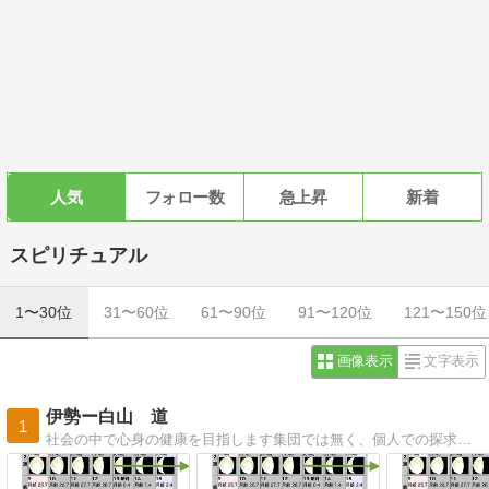
人気
フォロー数
急上昇
新着
スピリチュアル
1〜30位
31〜60位
61〜90位
91〜120位
121〜150位
画像表示
文字表示
伊勢ー白山 道
1
社会の中で心身の健康を目指します集団では無く、個人での探求を目指します