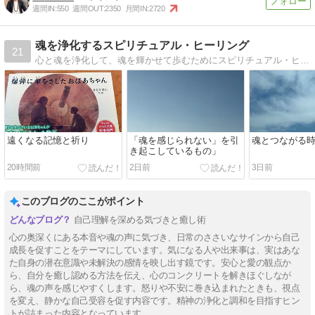
週間IN:
550
週間OUT:
2350
月間IN:
2720
魂を浄化するスピリチュアル・ヒーリング
21
心と魂を浄化して、魂を輝かせて歩むためにスピリチュアル・ヒーラーが不安も悩みもない人生のコツをあなたにお届けします
遠くなる記憶と祈り
「魂を感じられない」を引
魂とつながる
き起こしているもの」
20時間前
2日前
3日前
このブログのここがポイント
自己理解を深める気づきと癒し術
心の奥深くにある本音や魂の声に気づき、日常のささいなサインから自己
成長を促すことをテーマにしています。気になる人や出来事は、実はあな
た自身の潜在意識や未解決の感情を映し出す鏡です。安心と愛の観点か
ら、自分を癒し認める方法を伝え、心のコンクリートを解きほぐしなが
ら、魂の声を感じやすくします。怒りや不安に巻き込まれたときも、視点
を変え、静かな自己受容を促す内容です。精神の浄化と調和を目指すヒン
トが詰まった内容となっています。