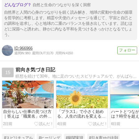
自然と生命のつながりを深く洞察
自然界と人間の心身のつながりを鋭く読み解き、地球の変動や生命の循環
を哲学的に考察します。精霊や天使のメッセージを通じて、宇宙と自己と
の調和を追求し、心と地球の二重のバランスを描き出しています。読むほ
どに深淵へと誘われ、静かに内なる平和を見つけるきっかけとなるでしょ
う。
966966
週間IN:
980
週間OUT:
3170
月間IN:
4150
前向き気づき日記
15
瞑想を続けて30年。地に足のついたスピリチュアルで、がんばらず前向きに自分が生きたい人生を。本気で人生を変えたい方、本当の自分を生きたい方へ。毎日更新中。
自分らしい仕事の見つけ方
「プラス1」で小さく始め
ハートとつな
｜答えは「職業名」の外に
る、人生の流れを変えるシ
は？時空を超
ある
ンプルな習慣
ートの歌」
2日前
4日前
6日前
#スピリチュアル
#ヒーリング
#願望実現
#引き寄せの法則