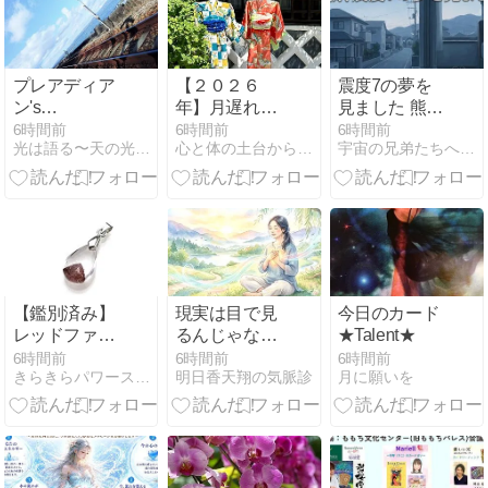
プレアディア
【２０２６
震度7の夢を
ン's
年】月遅れの
見ました 熊本
suggestion
七夕｜願いを
と関東の方へ
6時間前
6時間前
6時間前
光は語る〜天の光・地の光〜
心と体の土台から整え、本来の自分に還る暮らし
宇宙の兄弟たちへ＠スピリチュアルブログ
89〜身体ごと
見つめ直し、
シフトする心
新しい未来へ
得
つなげる日
【鑑別済み】
現実は目で見
今日のカード
レッドファン
るんじゃなく
★Talent★
トムのペンダ
て胸のあたり
6時間前
6時間前
6時間前
きらきらパワーストーン
明日香天翔の気脈診
月に願いを
ント
で感じなけれ
ばならない