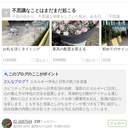
不思議なことはまだまだ起こる
9
子供の頃から、不思議な体験をしていた私が、ある日、「不思議なことはまだまだ起こる」という言葉を頭の中で聞き、その言葉通りの不思議な体験をすることになった話です
お札を頂くタイミング
家具の配置を変える
初めてのサイ
11時間前
35時間前
3日前
このブログのここがポイント
エネルギー浄化と日常の気づき促進
スピリチュアルな視点から日常生活や自然、場所のエネルギーに注目し、
心の整え方や浄化の方法を提案します。具体的な行動やアイテムを通じ
て、静かに心とエネルギーのバランスを保つ重要性を伝え、意識の拡がり
を促します。ともすると見落としがちなサインや気づきを丁寧に紹介し、
自分自身の内側と向き合うきっかけを与える内容となっています。
1687544
219
週間IN:
1930
週間OUT:
11380
月間IN:
8250