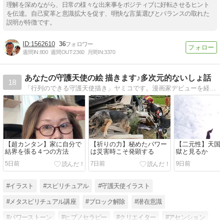
理解を深めながら、日常の様々な出来事をポジティブに好転させるヒント
を伝達。自己変革と意識拡大を促す、明快な言葉選びとバランスの取れた
説明が特徴です。
1562610
36
週間IN:
800
週間OUT:
2360
月間IN:
3370
あなたの守護天使の絵 描きます♪多次元的ないしょ話
18
「行列のできる守護天使描き」ヤミコです。漫画家デビューを経て、ヒーラー・カウンセラーになり、宇宙意識を学ぶメタスピ講座もやっている国際資格を持つ催眠療法士のブログ。
【超カンタン】家に自分で
【祈りの力】秘めたパワー
【二元性】天国
結界を張る４つの方法
は災害時こそ発顕する
獄と見るか
5日前
7日前
9日前
#イラスト
#スピリチュアル
#守護天使イラスト
#メタスピリチュアル講座
#ブロック解除
#潜在意識
#パワーストーン
#ヒプノセラピー
#クリエイター
#アセンション