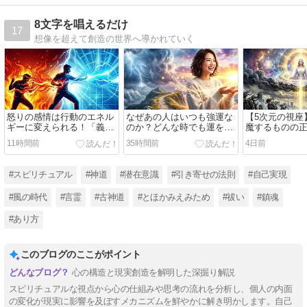
8文字を唱えるだけ
17
想像を超えて創造の世界へ導かれていく
怒りの感情は行動のエネル
なぜあの人はいつも強運な
【5次元の視座
ギーに変えられる！「義
のか？どんな時でも運を味
魔するものの
憤」と「公（おおやけ）の
方につけている人の「3つ
日々付着する
11時間前
35時間前
4日前
視座」で人生を動かす方法
の特徴」とゼロリセット術
ルギー・邪気
ム
#スピリチュアル
#神道
#潜在意識
#引き寄せの法則
#自己実現
#風の時代
#言霊
#古神道
#とほかみえみため
#祓い
#鎮魂
#あり方
このブログのここがポイント
心の構造と現実創造を解明した深掘り解説
スピリチュアルな視点から心の仕組みや思考の流れを分析し、個人の内面
の変化が現実に影響を及ぼすメカニズムを鮮やかに解き明かします。自己