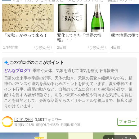
「立秋」がやって来る！
変化してきた「世界の情
熊本地震の後
報」・・
17時間前
2日前
4日前
このブログのここがポイント
季節や天体、気象を通じて運気を整える情報発信
日常の出来事や季節の行事、天体の動き、天気の変化を紐解きながら、精
神のバランスや運気を高めるためのヒントを伝えています。夏や季節のポ
イント行事、惑星の動きなど、自然のリズムに合わせた生活の心得や、気
配りを促す内容が特徴です。明るい未来への希望や前向きな気持ちを育む
ことを目的として、身近な話題からスピリチュアルな視点まで、幅広く語
りかけています。
917268
1,501
週間IN:
12138
週間OUT:
44520
月間IN:
51905