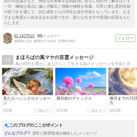
れの不思議さなど、身近な出来事を霊的真理に照らし合わせて解きほぐす
一方、極端な視点に偏らず幅広く情報や体験を収集。日常に潜む霊的兆候
や気づきを通じて、自己成長と心の浄化を促す内容となっています。さま
ざまな角度から吹き込まれる気づきが、新たな生き方や意識の拡張をもた
らします。
1427510
381
週間IN:
1210
週間OUT:
11410
月間IN:
4900
まほろばの風マヤの言霊メッセージ
13
風の時代を豊かにあなたらしく生きる為のメッセージを宇宙と共同創造してお届けいたします
見た人へシンクロメッセー
満月前のデトックス
満月までの7日
ジ
方
3日前
12日前
16日前
このブログのここがポイント
霊性と願望達成を融合したメッセージ