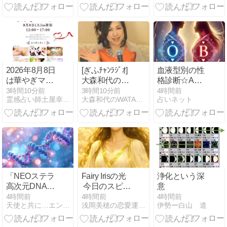
意味と心を整
は)だ知り易く
える受け止め
～ 価値基準を
方を解説
グレー（分子
波動・中庸・
中道）から白
（量子波動・
中性子）に移
2026年8月8日
[ぎふﾁｬﾝﾗｼﾞｵ]
血液型別の性
行する
は華やぎマル
大森和代の生
格診断☆A
シェに出演し
きてるだけで
型・B型・O
3時間10分前
3時間10分前
4時間前
霊感占い師土屋幸宏のブログ
大森和代のWATARASEまっせ！！
占いネット
ます
まるもうけ
型・AB型の特
(8/1放送分)
徴と隠れた一
面を解説
「NEOステラ
Fairy Irisの光
浄化という深
高次元DNAコ
今日のスピリ
意
ード全部入れ
チュアルメッ
4時間前
4時間前
4時間前
天使と共に…エンジェルカウンセラー 聖蓮
浅岡美穂の恋愛運UPしま専科 Be happy tog…
伊勢ー白山 道
ます」のご感
セージ
想