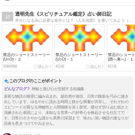
透明先生《スピリチュアル鑑定》占い師日記
10
幸せになる為に必要な条件とは？《人生地図》を書いてみよう［厄除け対策/鬱病対策/トラウマ修復/幽体離脱/良縁/不妊/SEXレス夫婦/魔法陣/風水//繭気属性別パワースポット他］
禁忌のショートストーリー
禁忌のショートストーリー
禁忌のショー
(U○O)・２
(U○O)・１
(西へ東へ)・１
33時間前
4日前
6日前
このブログのここがポイント
神秘と遊び心が交錯する短編集
多彩な物語が緻密に編み込まれ、超自然や迷信、日常の陰影を巧みに描き
出しています。ゆるやかに流れる時間と静かな興奮が共存し、それぞれの
エピソードが異なる神秘性と人間模様を深く探究。臆せず切り込む鋭さと
洗練された表現により、未知なる世界への好奇心を喚起させる仕立てで
す。日常のささやかな謎から異界の深淵まで、味わい深い物語の連なりが
読者を惹きつけてやみません。