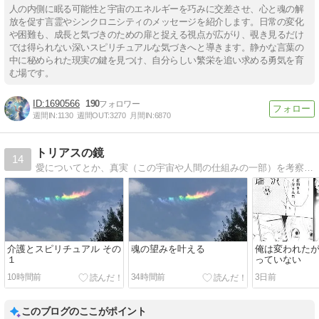
人の内側に眠る可能性と宇宙のエネルギーを巧みに交差させ、心と魂の解
放を促す言霊やシンクロニシティのメッセージを紹介します。日常の変化
や困難も、成長と気づきのための扉と捉える視点が広がり、覗き見るだけ
では得られない深いスピリチュアルな気づきへと導きます。静かな言葉の
中に秘められた現実の鍵を見つけ、自分らしい繁栄を追い求める勇気を育
む場です。
1690566
190
週間IN:
1130
週間OUT:
3270
月間IN:
6870
トリアスの鏡
14
愛についてとか、真実（この宇宙や人間の仕組みの一部）を考察していきます
介護とスピリチュアル その
魂の望みを叶える
俺は変われた
１
っていない
10時間前
34時間前
3日前
このブログのここがポイント