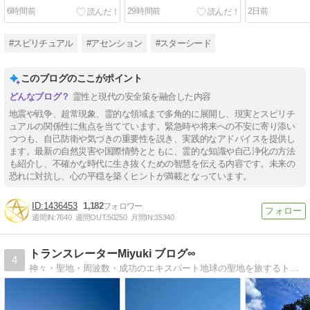
と
6時間前
29時間前
2日前
#スピリチュアル
#アセンション
#スターシード
このブログのここがポイント
霊性と現代の安全策を融合した内容
地震や戦争、超常現象、霊的な領域まで多角的に展開し、現実とスピリチ
ュアルの関係性に焦点を当てています。緊急時や将来への不安に寄り添い
つつも、自己防衛や気づきの重要性を説き、実践的なアドバイスを提供し
ます。最新の自然災害や国際情勢とともに、霊的な知識や自己浄化の方法
も紹介し、不確かな時代に生き抜くための智慧を伝える内容です。未来の
恐れに対抗し、心の平穏を築くヒントが満載となっています。
1436453
1,182
週間IN:
7640
週間OUT:
50250
月間IN:
35340
トランスレーターMiyuki ブログ∞
4
神々・聖地・周波数・成功のエキスパート地球の聖地を旅するトラベラー