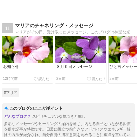
マリアのチャネリング・メッセージ
11
マリアがその日、受け取ったメッセージ。このブログは神聖な光のエネルギーとリンクしています。ぜひ受け取ってみてください。
お知らせ
８月５日メッセージ
ひと言メッセージ
12時間前
2日前
2日前
#マリア
このブログのここがポイント
スピリチュアルな気づきと癒し
多彩なメッセージやヒーリングの案内を通じ、内なる自己とつながる習慣
を促す記事が特徴です。日常に役立つ前向きなアドバイスやエネルギー解
除の方法が紹介され、自分自身の潜在意識を高めることに重点を置いてい