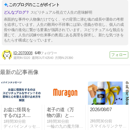
このブログのここがポイント
スピリチュアル視点で人生の意味解明
表面的な事件や人物像だけでなく、その背景に潜む魂の成長や運命の考察
を追求しています。人生の難局や不祥事には深い意義が存在し、個人の成
長や魂の進化に繋がる要素が強調されています。スピリチュアルな観点を
通じて、人生の試練や出来事の奥底にある真理を探求し、新たな気づきを
もたらす構成となっています。
2070008
649
週間IN:
5320
週間OUT:
42540
月間IN:
25390
最新の記事画像
お盆に怪我を
老子の道（万
2026/08/07
するのはスピ
物の源）と徳
リチュアルな
第７０章 わが
2時間30分前
1時間30分前
1時間30分前
スマイルリンクサロン ミューズデュオ
ディバインメッセージ｜スピリチュアルな意味を解説
一輪の九の魔方陣「老子の道と徳（言霊の経綸）」の花が咲く
サイン？その
言は甚(はな