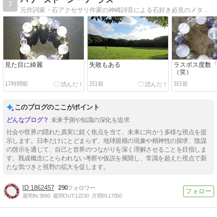
7
元作詞家・石アクセサリ作家の神崎詞音による石好き必見のメタフィジカルストーン錬金術ミラクル実体験ブログ。毎月月末のオリジナル新作石アクセサリがご好評です。
見た目に綺麗
失敗もある
ラスボス度数
（笑）
17時間前
2日前
3日前
このブログのここがポイント
未来予測や知識の深化を追求
社会や世界の隠れた真実に鋭く焦点を当て、未来に向かう多様な視点を提
示します。日本だけにとどまらず、地球規模の現象や精神性の探求、陰謀
の啓示を通じて、自己と世界のつながりを深く理解させることを目指しま
す。既成概念にとらわれない考察や仮説を展開し、常識を超えた視点で新
たな気づきと視野の拡大を促します。
1862457
290
週間IN:
3980
週間OUT:
12230
月間IN:
17050