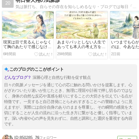
明日香天翔の気脈診
20
気は脈打ち、自らその存在を知らしめるなり・ブログでは毎日「今朝の気脈メッセージ」を公開中！
現実は目で見るんじゃなく
あまりパッとしない人生で
いつまでも心
て胸のあたりで感じなけれ
あっても本人の考え方を変
のは、今あな
ばならない
えることが出来たなら、そ
は納得のいく
6時間前
29時間前
2日前
のパッとしない人生を歩ん
ないからだ
でいる自分を面白がって生
きることが余裕で出来るの
このブログのここがポイント
です
深層心理と自然な行動を促す観点
日々の気脈メッセージを通じて心の芯に触れる問いかけを提案します。心
がざわついたり迷いが生じたとき、無理に理屈や計画で押し切るのではな
く、身体の自然な反応や直感を頼りにすることの大切さを伝えている点が
特徴です。一見すると自己啓発にとらわれすぎることへの警鐘のように見
えますが、実際には自分自身のありのままを尊重し、その瞬間の感覚を大
切にすることが人生の流れに沿った生き方に繋がると優しく指導していま
す。深い内省や心の声を見失わずに、自然と調和した選択を重視する内容
です。
850285
76