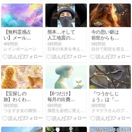
【無料霊感占
熊本…そして
今の思い癖は
い】メール鑑
人工地震のア
前世からも引
定のご案内
レコレと誤情
きずっていた
4時間前
5時間前
5時間前
レインボームーン
日本の未来を考えている主婦 ときえ
自分で前世を視る講座☆海月彩音（みづきあやね）
報について考
と気付いたら
える
【宝探しの
【6つだけ】
『つうかしじ
旅】わくわく
毎月の出費が
ょう』は『通
探し〜
減るシンプル
貨市場』つま
5時間前
5時間前
5時間前
つまずき女の痛快！逆転ホームラン劇！宇咲愛アシュタール
偶然を必然に変えるアルゴリズム
クマゲラさんのブログ
な生活習慣
り「外国為替
市場」 のこと
ですが思った
事を書きます