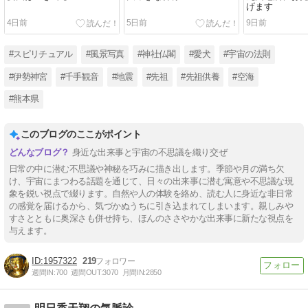
げます
4日前
5日前
9日前
#スピリチュアル
#風景写真
#神社仏閣
#愛犬
#宇宙の法則
#伊勢神宮
#千手観音
#地震
#先祖
#先祖供養
#空海
#熊本県
このブログのここがポイント
身近な出来事と宇宙の不思議を織り交ぜ
日常の中に潜む不思議や神秘を巧みに描き出します。季節や月の満ち欠
け、宇宙にまつわる話題を通じて、日々の出来事に潜む寓意や不思議な現
象を鋭い視点で綴ります。自然や人の体験を絡め、読む人に身近な非日常
の感覚を届けるから、気づかぬうちに引き込まれてしまいます。親しみや
すさとともに奥深さも併せ持ち、ほんのささやかな出来事に新たな視点を
与えます。
1957322
219
週間IN:
700
週間OUT:
3070
月間IN:
2850