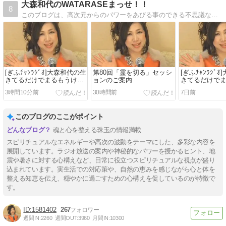
大森和代のWATARASEまっせ！！
8
このブログは、高次元からのパワーをあびる事のできる不思議なブログ。あなたの人生を望むとおりに歩めるように、毎日、ここへ帰ってきてね。
[ぎふﾁｬﾝﾗｼﾞｵ]大森和代の生
第80回「霊を切る」セッシ
[ぎふﾁｬﾝﾗｼﾞ
きてるだけでまるもうけ
ョンのご案内
きてるだけで
(8/1放送分)
(7/25放送分)
3時間10分前
30時間前
7日前
このブログのここがポイント
魂と心を整える珠玉の情報満載
スピリチュアルなエネルギーや高次の波動をテーマにした、多彩な内容を
展開しています。ラジオ放送の案内や神秘的なパワーを授かるヒント、地
震や暑さに対する心構えなど、日常に役立つスピリチュアルな視点が盛り
込まれています。実生活での対応策や、自然の恵みを感じながら心と体を
整える知恵を伝え、穏やかに過ごすための心構えを促しているのが特徴で
す。
1581402
267
週間IN:
2260
週間OUT:
3960
月間IN:
10300