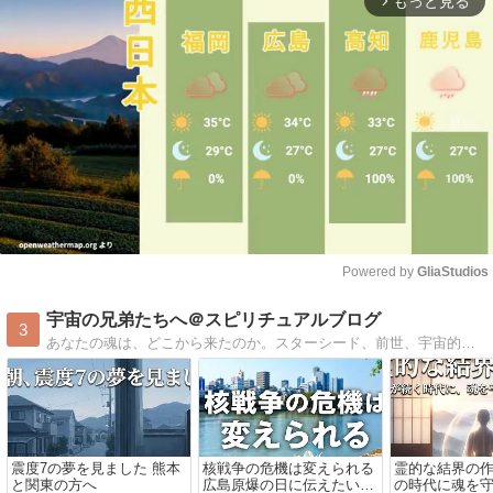
もっと見る
arrow_forward_ios
Powered by 
GliaStudios
Mute
宇宙の兄弟たちへ＠スピリチュアルブログ
3
あなたの魂は、どこから来たのか。スターシード、前世、宇宙的な記憶。スピリチュアル作家が書き続けてきた、本当の自分に還るための言葉。明日の見え方が少し変わる、そんなブログ。
震度7の夢を見ました 熊本
核戦争の危機は変えられる
霊的な結界の
と関東の方へ
広島原爆の日に伝えたいこ
の時代に魂を