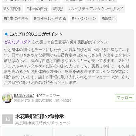
#人間関係
#本当の自分
#瞑想
#スピリチュアルカウンセリング
#自由に生きる
#自分らしく生きる
#アセンション
#高次元
このブログのここがポイント
心の癒しと自己受容を促す実践的ガイダンス
心と身体の調和をテーマにした優しい言葉選びと深い気づきに満ちていま
す。日常のささやかな瞬間から自己肯定や自分らしさを引き出すヒントが
散りばめられ、読めば自然と前向きなエネルギーが湧いてきます。スピリ
チュアルやメンタルケアに関心のある人にとって、実践しやすく、心の健
康を高めるための具体的な方法や、感覚を研ぎ澄ますエッセンスが数多く
紹介されています。誰もが手軽に取り入れられるテーマとテーマが、あな
たの日常に彩りと心の余裕をもたらします。
1976167
144
週間IN:
870
週間OUT:
3080
月間IN:
4030
木花咲耶姫様の御神示
16
高度精神成長時代のメッセージ