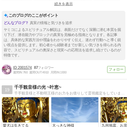
続きを表示
#宇宙意識
#催眠療法士
このブログのここがポイント
真実の情報と気づきを追求
ヤミコによるスピリチュアル解説は、表面だけでなく深層に潜む本質を掘
り下げ、潜在能力やブロックの真実を見極める指南となります。各記事
は、具体的な実践方法や理論をわかりやすく伝え、迷わず行動へと導く鋭
い視点を提供します。初心者から経験者までが新しい気づきを得られる内
容で、スピリチュアルの奥深さと現実への応用法を追求し続けているのが
特徴です。
2001574
87
週間IN:
760
週間OUT:
4910
月間IN:
1930
千手観音様の光 ~叶恵~
19
千手観音様と不動明王様のお力をお借りして霊視鑑定をしています 最近は宇宙に急速に導かれ、特にUFO、宇宙人、宇宙、地球について、他、神様や自然についてブログに書いています
愛犬は生きてる
大っきな神様
九州地震、お