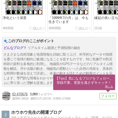
浄化という深意
「1999年7の月」は、今も
縁起の良い立
生きています
4時間前
28時間前
2日前
このブログのここがポイント
リアルタイム観測と予測指標の融合
さまざまな自然現象と地震情報を詳細に取り上げ、科学的なデータや指標
を通じて地球の動向に敏感になることを促すものです。特に気象庁や防災
科研の資料を多角的に利用し、地磁気やGPSデータなどのリアルタイム情
報を解説。月や太陽の動き、地磁気の変動といった自然の兆候を、具体的
な時間や数値を交えて詳述し、未来の動きを読むための観察ポイントを示
します。専門的な情報をわかりやすく伝えることで、自然界と地球のリズ
【Tips】気になるブログをフォロー。

登録不要。更新を逃さずキャッチ！
ムに寄り添った理解を促進します。
閉じる
470676
3,080
週間IN:
39820
週間OUT:
230735
月間IN:
173685
ホウホウ先生の開運ブログ
2
3億２千万アクセスを越えた「スピリチュアル」と「開運」のブログです。「幸せや開運を望む方」や「今のあなたの運気」をアップしたい方にお勧めです。