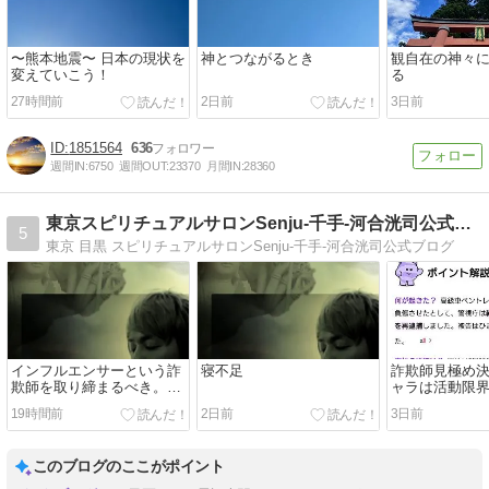
〜熊本地震〜 日本の現状を
神とつながるとき
観自在の神々
変えていこう！
る
27時間前
2日前
3日前
1851564
636
週間IN:
6750
週間OUT:
23370
月間IN:
28360
東京スピリチュアルサロンSenju-千手-河合洸司公式ブログ
5
東京 目黒 スピリチュアルサロンSenju-千手-河合洸司公式ブログ
インフルエンサーという詐
寝不足
詐欺師見極め
欺師を取り締まるべき。子
ャラは活動限
供が勘違いする。
迷惑省みずに
19時間前
2日前
3日前
る。
このブログのここがポイント