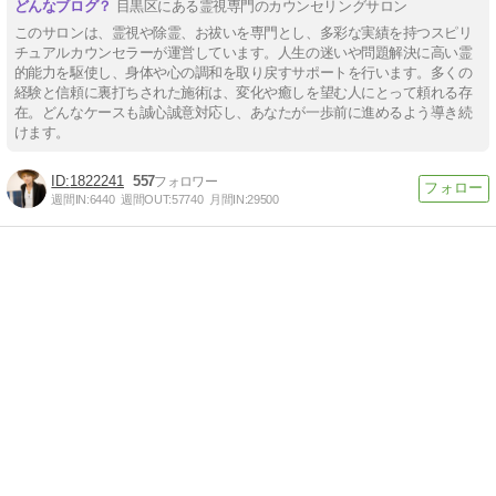
目黒区にある霊視専門のカウンセリングサロン
このサロンは、霊視や除霊、お祓いを専門とし、多彩な実績を持つスピリ
チュアルカウンセラーが運営しています。人生の迷いや問題解決に高い霊
的能力を駆使し、身体や心の調和を取り戻すサポートを行います。多くの
経験と信頼に裏打ちされた施術は、変化や癒しを望む人にとって頼れる存
在。どんなケースも誠心誠意対応し、あなたが一歩前に進めるよう導き続
けます。
1822241
557
週間IN:
6440
週間OUT:
57740
月間IN:
29500