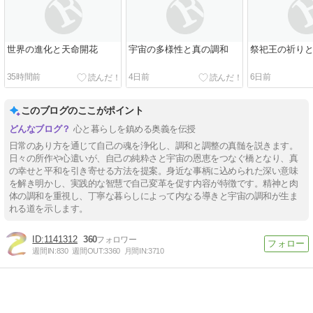
世界の進化と天命開花
宇宙の多様性と真の調和
祭祀王の祈り
35時間前
4日前
6日前
このブログのここがポイント
心と暮らしを鎮める奥義を伝授
日常のあり方を通じて自己の魂を浄化し、調和と調整の真髄を説きます。
日々の所作や心遣いが、自己の純粋さと宇宙の恩恵をつなぐ橋となり、真
の幸せと平和を引き寄せる方法を提案。身近な事柄に込められた深い意味
を解き明かし、実践的な智慧で自己変革を促す内容が特徴です。精神と肉
体の調和を重視し、丁寧な暮らしによって内なる導きと宇宙の調和が生ま
れる道を示します。
1141312
360
週間IN:
830
週間OUT:
3360
月間IN:
3710