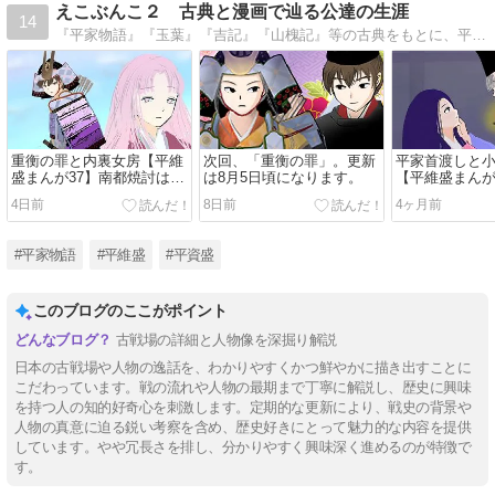
えこぶんこ２ 古典と漫画で辿る公達の生涯
14
『平家物語』『玉葉』『吉記』『山槐記』等の古典をもとに、平維盛・平資盛などの平家の公達のかっこいいエピソードを漫画で紹介します。
重衡の罪と内裏女房【平維
次回、「重衡の罪」。更新
平家首渡しと
盛まんが37】南都焼討は過
は8月5日頃になります。
【平維盛まんが
失か？
語の作者は誰
4日前
8日前
4ヶ月前
#平家物語
#平維盛
#平資盛
このブログのここがポイント
古戦場の詳細と人物像を深掘り解説
日本の古戦場や人物の逸話を、わかりやすくかつ鮮やかに描き出すことに
こだわっています。戦の流れや人物の最期まで丁寧に解説し、歴史に興味
を持つ人の知的好奇心を刺激します。定期的な更新により、戦史の背景や
人物の真意に迫る鋭い考察を含め、歴史好きにとって魅力的な内容を提供
しています。やや冗長さを排し、分かりやすく興味深く進めるのが特徴で
す。