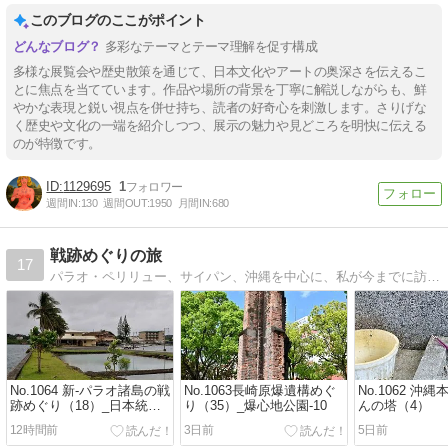
このブログのここがポイント
多彩なテーマとテーマ理解を促す構成
多様な展覧会や歴史散策を通じて、日本文化やアートの奥深さを伝えるこ
とに焦点を当てています。作品や場所の背景を丁寧に解説しながらも、鮮
やかな表現と鋭い視点を併せ持ち、読者の好奇心を刺激します。さりげな
く歴史や文化の一端を紹介しつつ、展示の魅力や見どころを明快に伝える
のが特徴です。
1129695
1
週間IN:
130
週間OUT:
1950
月間IN:
680
戦跡めぐりの旅
17
パラオ・ペリリュー、サイパン、沖縄を中心に、私が今までに訪れた国内外の戦跡について不定期ですがご紹介しています。
No.1064 新-パラオ諸島の戦
No.1063長崎原爆遺構めぐ
No.1062 沖
跡めぐり（18）_日本統治
り（35）_爆心地公園-10
んの塔（4）
時代のプール跡
12時間前
3日前
5日前