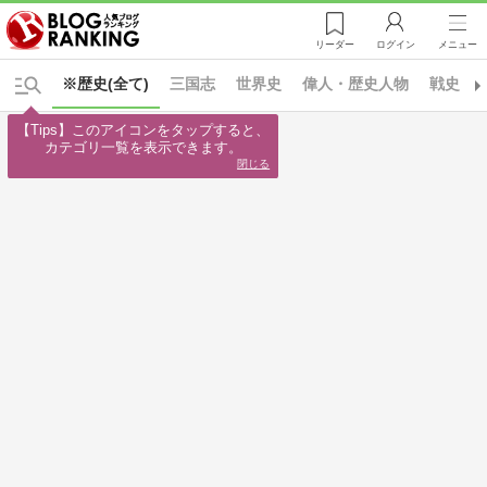
リーダー
ログイン
メニュー
※歴史(全て)
三国志
世界史
偉人・歴史人物
戦史
【Tips】このアイコンをタップすると、

カテゴリ一覧を表示できます。
閉じる