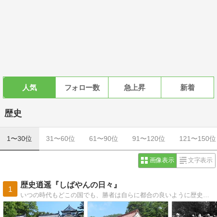
人気
フォロー数
急上昇
新着
歴史
1〜30位
31〜60位
61〜90位
91〜120位
121〜150位
画像表示
文字表示
歴史逍遥『しばやんの日々』
1
いつの時代もどこの国でも、勝者は自らに都合の良いように歴史を編纂する傾向にあり、通説はどのように歪められ真実が何処にあるかを、過去の文献などをもとに考察するブログです。令和二年より、新しい記事はこちらのブログで掲載しています。