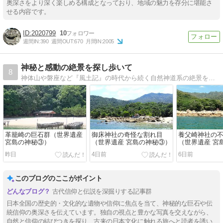
奥深さをより深く楽しめる構成となっており、地域の魅力を存分に堪能さ
せる内容です。
2020799
10
週間IN:
390
週間OUT:
670
月間IN:
2005
神秘と感動の絶景を探し歩いて
8
神体山や磐座など『風土記』の時代から続く自然神道系の絶景を紹介します。
革籠崎の巨石群（世界遺産
御床神社の奇怪な割れ目
養父崎神社の
宮島の神秘③）
（世界遺産 宮島の神秘③）
（世界遺産 宮
昨日
4日前
6日前
このブログのここがポイント
古代信仰と伝説を深掘りする記事群
日本全国の歴史的・文化的な遺物や信仰に焦点を当て、神秘的な巨石や伝
統信仰の奥深さを伝えています。独自の視点と豊かな写真を交えながら、
自然と信仰の結びつきを探り、古来の日本文化に触れる旅へと読者を誘い