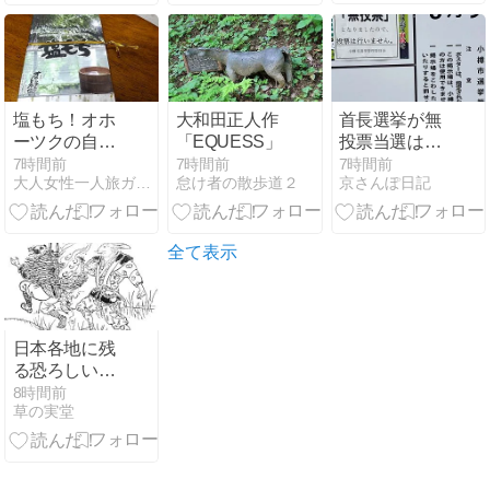
注目されてい
る）
塩もち！オホ
大和田正人作
首長選挙が無
ーツクの自然
「EQUESS」
投票当選は経
塩がやさしく
費削減ではな
7時間前
7時間前
7時間前
大人女性一人旅ガイド｜神社仏閣・世界遺産・老舗＝たびそろ
怠け者の散歩道２
京さんぽ日記
香る札幌北広
く、民主主義
島クラッセホ
崩壊
テルのお土産
【北海道みや
全て表示
げ】
日本各地に残
る恐ろしい化
けダヌキ伝承
8時間前
草の実堂
～『かちかち
山』はもっと
残酷だった