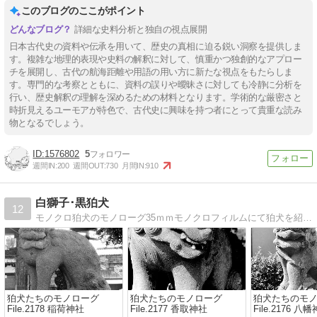
このブログのここがポイント
詳細な史料分析と独自の視点展開
日本古代史の資料や伝承を用いて、歴史の真相に迫る鋭い洞察を提供しま
す。複雑な地理的表現や史料の解釈に対して、慎重かつ独創的なアプロー
チを展開し、古代の航海距離や用語の用い方に新たな視点をもたらしま
す。専門的な考察とともに、資料の誤りや曖昧さに対しても冷静に分析を
行い、歴史解釈の理解を深めるための材料となります。学術的な厳密さと
時折見えるユーモアが特色で、古代史に興味を持つ者にとって貴重な読み
物となるでしょう。
1576802
5
週間IN:
200
週間OUT:
730
月間IN:
910
白獅子･黒狛犬
12
モノクロ狛犬のモノローグ35ｍｍモノクロフィルムにて狛犬を紹介しています。
狛犬たちのモノローグ
狛犬たちのモノローグ
狛犬たちのモ
File.2178 稲荷神社
File.2177 香取神社
File.2176 八