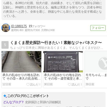
ら綴る。各神社の社殿、狛犬の姿、由緒書き、そして巡礼の風景を詳細に
記録し、神秘性と歴史性を伝える。編集は実直さを保ちつつ、読者を神社
の奥深さへと誘う。全体を通じ、静謐な中にも新たな発見を促す構成とな
っている。
1880175
15
週間IN:
450
週間OUT:
900
月間IN:
2490
くまくま歴史探訪〜行きたい！素敵なジャパネスク〜
5
ちょっぴり日本史に興味があるくまくま。そんなくまくまがおひとりさまで各地の史跡を訪れ、その場所の歴史に想いを馳せて、自由気ままに感じたことを綴っているブログです。
承久の乱ゆかりの地を訪れ
承久の乱ゆかりの地を訪れ
モモちゃん…
て その⑤～承久の乱合戦供
て その④～虚空蔵堂と承久
で
養塔(前編）～
の乱 古戦場跡～
12日前
30日前
39日前
このブログのここがポイント
史跡探訪と郭跡の詳細解説