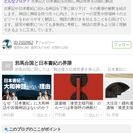
古事記と日本書紀を比較し神話世界を詳細に解説
古事記や日本書紀に伝わる神話を丁寧に掘り下げ、その裏側や解釈を紹介
します。神話に興味を持つ方々に向け、ストーリーの背景や登場神々のエ
ピソードをわかりやすく解説し、物語の奥行きを伝えることを心掛けてい
ます。描写や解釈についても多角的に考察し、神話の世界をより深く理解
できるように工夫しています。
2102952
7
週間IN:
280
週間OUT:
640
月間IN:
1200
邪馬台国と日本書紀の界隈
10
邪馬台国に関しては「魏志倭人伝後世書き換え説」、日本書紀に関しては「原日本紀仮説による復元紀年」にもとづいた考察をつづっています。
なぜ『日本書紀』に大和神
謎遺物〔漆塗文様円板〕の
大注目！纒向
話や吉備神話はないのか？
ルーツは卑弥呼の神殿だっ
遺物「漆塗文
た!?
44日前
77日前
3ヶ月前
このブログのここがポイント