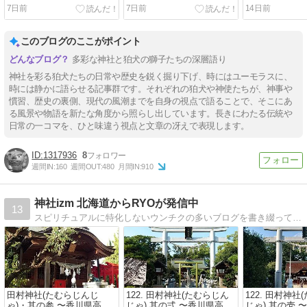
7日前
7日前
14日前
このブログのここがポイント
多彩な神社と狛犬の獅子たちの深層語り
神社を彩る狛犬たちの日常や歴史を鋭く掘り下げ、時にはユーモラスに、
時には静かに語らせる記事群です。それぞれの狛犬や神使たちが、神事や
慣習、歴史の裏側、現代の風潮までを自身の視点で語ることで、そこにあ
る風景や物語を新たな角度から照らし出しています。長きにわたる伝統や
日常の一コマを、ひと味違う視点と文章の冴えで表現します。
1317936
8
週間IN:
160
週間OUT:
480
月間IN:
910
神社izm 北海道からRYOが発信中
13
スピリチュアルに特化しないウンチクの多いブログを書き綴っています。遠くはハワイ、近くは市内、全国各地の訪れた神社をひたすら淡々と、時にはクドクドと紹介。
田村神社(たむらじんじ
122. 田村神社(たむらじん
122. 田村神社
ゃ)・其の参 〜香川県高松
じゃ) 其の弍 〜香川県高松
じゃ) 其の壱 