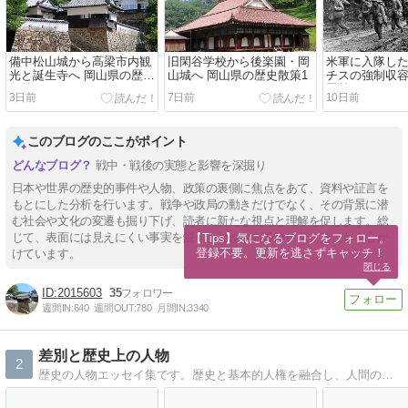
備中松山城から高梁市内観
旧閑谷学校から後楽園・岡
米軍に入隊し
光と誕生寺へ 岡山県の歴史
山城へ 岡山県の歴史散策1
チスの強制収
散策2
貢献した
3日前
7日前
10日前
このブログのここがポイント
戦中・戦後の実態と影響を深掘り
日本や世界の歴史的事件や人物、政策の裏側に焦点をあて、資料や証言を
もとにした分析を行います。戦争や政局の動きだけでなく、その背景に潜
む社会や文化の変遷も掘り下げ、読者に新たな視点と理解を促します。総
じて、表面には見えにくい事実を鋭く、ながらも冷静に伝えることを心が
【Tips】気になるブログをフォロー。

登録不要。更新を逃さずキャッチ！
けています。
閉じる
2015603
35
週間IN:
640
週間OUT:
780
月間IN:
3340
差別と歴史上の人物
2
歴史の人物エッセイ集です。歴史と基本的人権を融合し、人間の生き方の指針を探していきます。