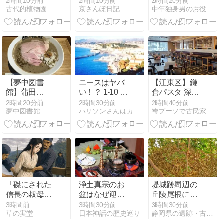
2時間10分前
2時間10分前
2時間20分前
古代的植物園
京さんぽ日記
中年独身男のお役立ち情報局
の原
ェントの限界
を突破する！
【夢中図書
ニースはヤバ
【江東区】鎌
館】蒲田
い！？ 1-10 魚
倉パスタ 深川
「NIBOSHIMANIA」！
食ひて マルセ
冬木店【パン
2時間20分前
2時間30分前
2時間40分前
夢中図書館
ハリソンさんはカノ紳士 ―イタリア編―
袴ブーツで古民家ぐらし（仮）
煮干しの限界
ル過去を 思ひ
食べ放題・ド
突破！20種類
出す マドレー
リンクバー】
の旨味が凝縮
ヌとリンデン
「キング・オ
ティーではな
ブ・マニア・
く
ニボプレッ
ソ」
「磔にされた
浄土真宗のお
堤城跡周辺の
信長の叔母」
盆はなぜ迎え
丘陵尾根に築
4度の政略結
火も精霊馬も
かれた円墳 八
3時間前
3時間30分前
3時間30分前
草の実堂
日本神話の歴史巡り
静岡県の遺跡・古墳・城跡ガイド
婚に翻弄され
ないのか？歓
幡ヶ谷古墳群