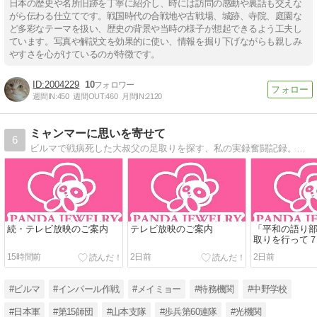
日本の歴史や名所旧跡を丁寧に紹介し、時には訪問の感動や裏話も交えな
がら伝わる仕立てです。戦国時代の合戦地や古戦場、城跡、寺院、庭園な
ど多彩なテーマを扱い、歴史の背景や当時の様子が想起できるよう工夫し
ています。写真や解説文を効果的に使い、情報を掘り下げながらも親しみ
やすさを心がけているのが特徴です。
2004229
10
週間IN:
450
週間OUT:
460
月間IN:
2120
ミャンマーに思いを寄せて
6
ビルマで戦病死した大叔父の足取りを探す、私の実録奮闘記録。インパール作戦を主軸に、特務機関、インド国民軍、石原莞爾、大川周明etc。※毎日更新してもリアルタイムに追いつきません。
続・テレビ放映のご案内
テレビ放映のご案内
「平和の語り
取りを行って
15時間前
2日前
2日前
#ビルマ
#インパール作戦
#メイミョー
#特務機関
#中野学校
#日本軍
#第15師団
#山本支隊
#歩兵第60連隊
#光機関