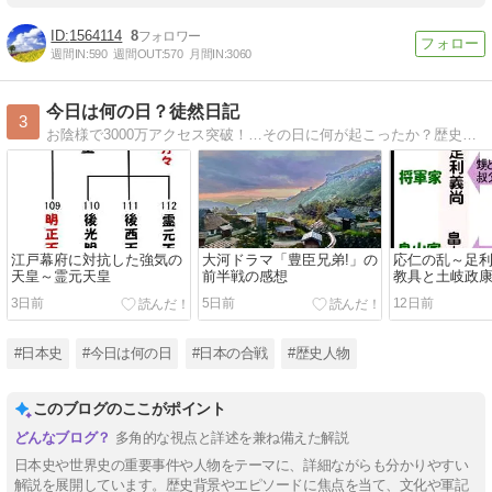
1564114
8
週間IN:
590
週間OUT:
570
月間IN:
3060
今日は何の日？徒然日記
3
お陰様で3000万アクセス突破！…その日に何が起こったか？歴史のあんな事こんな事楽しんでいくブログです
江戸幕府に対抗した強気の
大河ドラマ「豊臣兄弟!」の
応仁の乱～足
天皇～霊元天皇
前半戦の感想
教具と土岐政
の戦い
3日前
5日前
12日前
#日本史
#今日は何の日
#日本の合戦
#歴史人物
このブログのここがポイント
多角的な視点と詳述を兼ね備えた解説
日本史や世界史の重要事件や人物をテーマに、詳細ながらも分かりやすい
解説を展開しています。歴史背景やエピソードに焦点を当て、文化や軍記