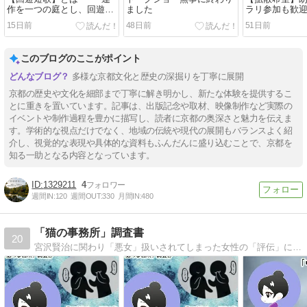
作を一つの庭とし、回遊式
ました
ラリ参加も歓迎
庭園を巡るように味わう短
15日前
48日前
51日前
歌の試み
このブログのここがポイント
多様な京都文化と歴史の深掘りを丁寧に展開
京都の歴史や文化を細部まで丁寧に解き明かし、新たな体験を提供するこ
とに重きを置いています。記事は、出版記念や取材、映像制作など実際の
イベントや制作過程を豊かに描写し、読者に京都の奥深さと魅力を伝えま
す。学術的な視点だけでなく、地域の伝統や現代の展開もバランスよく紹
介し、視覚的な表現や具体的な資料もふんだんに盛り込むことで、京都を
知る一助となる内容となっています。
1329211
4
週間IN:
120
週間OUT:
330
月間IN:
480
「猫の事務所」調査書
20
宮沢賢治に関わり「悪女」扱いされてしまった女性の「評伝」に対する意見や感想を気ままに綴っています。