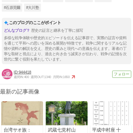
#石原莞爾
#大川塾
このブログのここがポイント
歴史の証言と継承を丁寧に描写
多様な戦争体験や歴史的エピソードを伝える記事群で、実際の証言や資料
を通じて平和への思いを深める展開が特徴です。戦争に関するリアルな記
憶や資料の解説を交え、歴史の重みと現代への意義を伝えます。著者の丁
寧な取材と視点により、過去と向き合う誠実さが伝わり、戦争の記憶を次
世代に繋ぐ役割を果たしています。
944418
週間IN:
400
週間OUT:
1340
月間IN:
1650
最新の記事画像
台湾サオ族：
武蔵七党村山
平成中村座 十