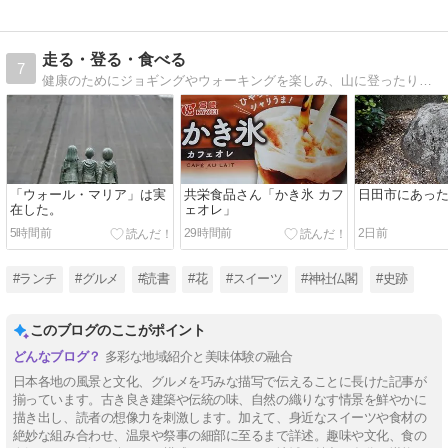
走る・登る・食べる
7
健康のためにジョギングやウォーキングを楽しみ、山に登ったり、美味しい物を食べたり、神社や寺院巡りをしています。
「ウォール・マリア」は実
共栄食品さん「かき氷 カフ
日田市にあっ
在した。
ェオレ」
5時間前
29時間前
2日前
#ランチ
#グルメ
#読書
#花
#スイーツ
#神社仏閣
#史跡
このブログのここがポイント
多彩な地域紹介と美味体験の融合
日本各地の風景と文化、グルメを巧みな描写で伝えることに長けた記事が
揃っています。古き良き建築や伝統の味、自然の織りなす情景を鮮やかに
描き出し、読者の想像力を刺激します。加えて、身近なスイーツや食材の
絶妙な組み合わせ、温泉や祭事の細部に至るまで詳述。趣味や文化、食の