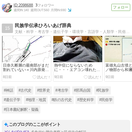
2098688
3
週間IN:
140
週間OUT:
560
月間IN:
690
民族学伝承ひろいあげ辞典
15
文献・科学・考古学・遺伝子学・環境学・言語学・人類学・民俗学・民族学 あらゆるヒントを総合し、最新用語を解説、独自に解釈してわかりやすく説明します。 誰も書かない、目から鱗、鼻から牛乳、目から火花、頭の先からぴかっと電球
日奈久断層の最南部がまだ
熱中症にならないため
富雄丸山古墳
割れていない＝川内原発・
に・・・エアコン壊れた高
／物部から和
伊方原発の危機？
齢者のぼくの工夫
動と古墳群部
8日前
9日前
9日前
#神話
#古代史
#世界史
#考古学
#邪馬台国
#民族学
#遺伝子学
#地理・地質
#鉄の古代史
#歴史科学
#民俗学
#日本書紀解釈・疑義
このブログのここがポイント