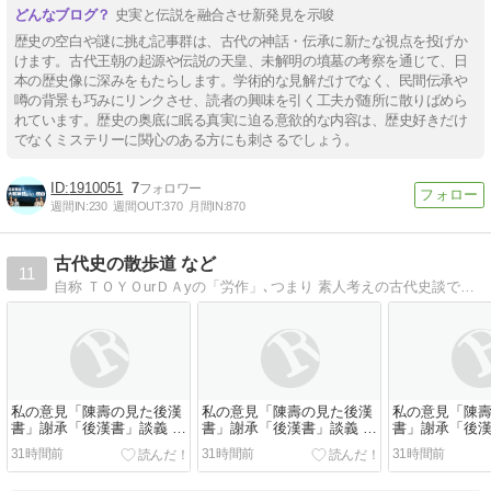
史実と伝説を融合させ新発見を示唆
歴史の空白や謎に挑む記事群は、古代の神話・伝承に新たな視点を投げか
けます。古代王朝の起源や伝説の天皇、未解明の墳墓の考察を通じて、日
本の歴史像に深みをもたらします。学術的な見解だけでなく、民間伝承や
噂の背景も巧みにリンクさせ、読者の興味を引く工夫が随所に散りばめら
れています。歴史の奥底に眠る真実に迫る意欲的な内容は、歴史好きだけ
でなくミステリーに関心のある方にも刺さるでしょう。
1910051
7
週間IN:
230
週間OUT:
370
月間IN:
870
古代史の散歩道 など
11
自称 ＴＯＹＯurＤＡyの「労作」､つまり 素人考えの古代史談です。丹念に資料を読んで一生懸命考えます。対象は、ほぼ倭人伝道里記事です。それ以外、メディアの失言をただす渾身の「今日の躓き石」で世に蔓延る「リベンジ」撲滅 など。
私の意見「陳壽の見た後漢
私の意見「陳壽の見た後漢
私の意見「陳
書」謝承「後漢書」談義 １
書」謝承「後漢書」談義 ２
書」謝承「後漢
／５ 2026/08
／５ 2026/08
／５ 2026/08
31時間前
31時間前
31時間前