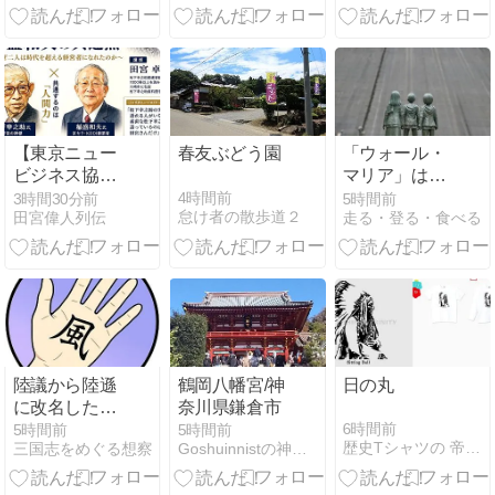
た女城主・お
喜会という考
(静岡県菊川市
つやの方の悲
え方を解説
(旧小笠郡小笠
劇
町)下平川)
【東京ニュー
春友ぶどう園
「ウォール・
ビジネス協議
マリア」は実
会に登壇しま
在した。
4時間前
3時間30分前
5時間前
怠け者の散歩道２
田宮偉人列伝
走る・登る・食べる
す】
陸議から陸遜
鶴岡八幡宮/神
日の丸
に改名した時
奈川県鎌倉市
期と背景に関
6時間前
5時間前
5時間前
歴史Tシャツの 帝都Tシャツ店
三国志をめぐる想察
Goshuinnistの神社巡り
する一説
（一・陸遜は