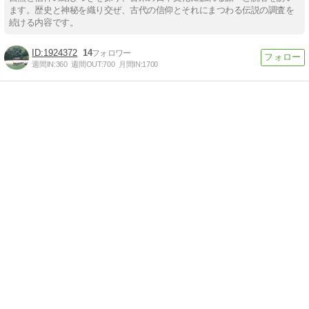
ます。歴史と神秘を織り交ぜ、古代の信仰とそれにまつわる伝説の調査を
続ける内容です。
1924372
14
週間IN:
360
週間OUT:
700
月間IN:
1700