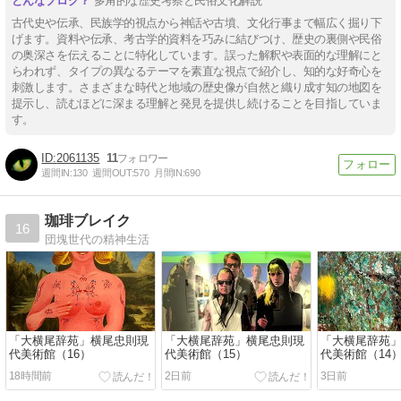
多角的な歴史考察と民俗文化解説
古代史や伝承、民族学的視点から神話や古墳、文化行事まで幅広く掘り下
げます。資料や伝承、考古学的資料を巧みに結びつけ、歴史の裏側や民俗
の奥深さを伝えることに特化しています。誤った解釈や表面的な理解にと
らわれず、タイプの異なるテーマを素直な視点で紹介し、知的な好奇心を
刺激します。さまざまな時代と地域の歴史像が自然と織り成す知の地図を
提示し、読むほどに深まる理解と発見を提供し続けることを目指していま
す。
2061135
11
週間IN:
130
週間OUT:
570
月間IN:
690
珈琲ブレイク
16
団塊世代の精神生活
「大横尾辞苑」横尾忠則現
「大横尾辞苑」横尾忠則現
「大横尾辞苑
代美術館（16）
代美術館（15）
代美術館（14
18時間前
2日前
3日前