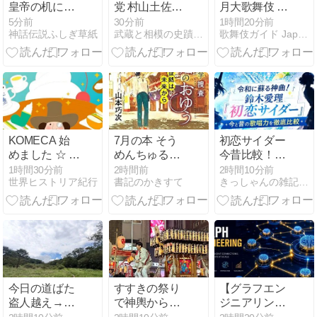
皇帝の机に届
党 村山土佐守
月大歌舞伎 チ
いた矢
銅像（東京都
ケット争奪戦
5分前
30分前
1時間20分前
神話伝説ふしぎ草紙
武蔵と相模の史蹟探訪記
歌舞伎ガイド Japan 観劇案内サイト
西多摩郡瑞穂
を戦った話｜
町）探訪記
歌舞伎会会員
のリアルな記
録と次回への
教訓
KOMECA 始
7月の本 そう
初恋サイダー
めました ☆ コ
めんちゅるり
今昔比較！鈴
メダ珈琲
風鈴ちりりん
木愛理14年前
1時間30分前
2時間前
2時間10分前
世界ヒストリア紀行
書記のかきすて
きっしゃんの雑記ブログ
のBuono!との
違い
今日の道ばた
すすきの祭り
【グラフエン
盗人越え→上
で神輿から餅
ジニアリン
野原林道→沼
をまいていた
グ】AIエージ