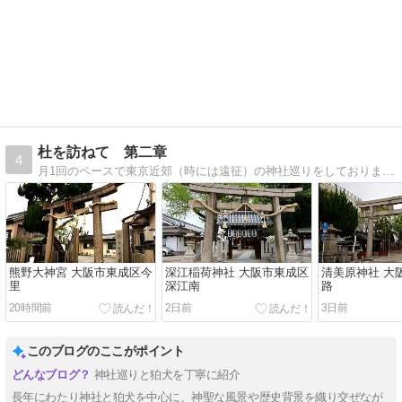
杜を訪ねて 第二章
4
月1回のペースで東京近郊（時には遠征）の神社巡りをしております。訪れた神社や狛犬さんのご紹介をしております。
熊野大神宮 大阪市東成区今
深江稲荷神社 大阪市東成区
清美原神社 大
里
深江南
路
20時間前
2日前
3日前
このブログのここがポイント
神社巡りと狛犬を丁寧に紹介
長年にわたり神社と狛犬を中心に、神聖な風景や歴史背景を織り交ぜなが