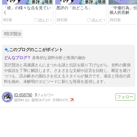
「彼」の様々な点を見てい
悪評の「出どころ」
「中傷行為」
く
個人的見解
9日前
19日前
29日前
#宮沢賢治
このブログのここがポイント
多角的な資料分析と推測の融合
宮沢賢治と高瀬露さんにまつわる謎と伝説を掘り下げながら、史料の裏側
や仮説を丁寧に解説します。さまざまな文献や証言を比較し、断定を避け
つつも、読み解きの面白さを伝えるスタイルが魅力です。過去と現在の資
料を絡め、未解明のエピソードに新たな視座を提供します。
658790
3
週間IN:
112
週間OUT:
147
月間IN:
475