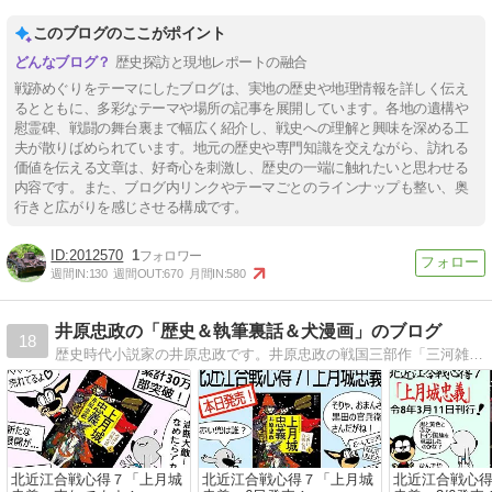
このブログのここがポイント
歴史探訪と現地レポートの融合
戦跡めぐりをテーマにしたブログは、実地の歴史や地理情報を詳しく伝え
るとともに、多彩なテーマや場所の記事を展開しています。各地の遺構や
慰霊碑、戦闘の舞台裏まで幅広く紹介し、戦史への理解と興味を深める工
夫が散りばめられています。地元の歴史や専門知識を交えながら、訪れる
価値を伝える文章は、好奇心を刺激し、歴史の一端に触れたいと思わせる
内容です。また、ブログ内リンクやテーマごとのラインナップも整い、奥
行きと広がりを感じさせる構成です。
2012570
1
週間IN:
130
週間OUT:
670
月間IN:
580
井原忠政の「歴史＆執筆裏話＆犬漫画」のブログ
18
歴史時代小説家の井原忠政です。井原忠政の戦国三部作「三河雑兵心得・北近江合戦心得・真田武士心得」のネタを中心に犬漫画などをお届けします。
北近江合戦心得７「上月城
北近江合戦心得７「上月城
北近江合戦心