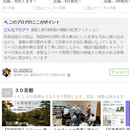
忠義」売れてます！
忠義」6日発売！
忠義」3/6発売
5ヶ月前
5ヶ月前
5ヶ月前
このブログのここがポイント
連載と新刊情報が満載の史実フィクション
井原忠政の小説は、戦国時代や関ケ原を舞台にした史実を巧みに織り込み
ながら、連載や新刊案内を通じて読者を引き込む構成になっています。シ
リーズの進展や舞台背景を丁寧に紹介しながら、物語の臨場感とキャラク
ターの深みを追求。多彩なシリーズ展開で歴史の静謐さと動きのある冒険
を巧みに描き出しています。
2025872
週間IN:
120
週間OUT:
170
月間IN:
620
３Ｄ京都
19
いにしえの京都を３ＤＣＧで再現します。史話、短歌も詠みます。お公家さんも記事に書いてます。
【回遊短歌】とは ―― 連
トークショー無事に終わり
【拡散希望】朗