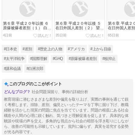
第６章 平成２０年以後 ６
第６章 平成２０年以後 ５
第６章 平成２
原爆被爆者差別（１） 白洲
在日外国人差別（２） 望月
在日外国人差別
次郎
カズ
イネ
4日前
35日前
65日前
#日本史
#差別
#歴史上の人物
#アメリカ
#上から目線
#太平洋戦争
#国際理解
#GHQ
#原爆被爆者差別
#核抑止
#講和会議
#白洲次郎
このブログのここがポイント
社会問題深掘り、事例の詳細分析
教育現場に潜むさまざまな差別や偏見を取り上げ、実際の事例を通じて鋭
く考察します。排除、差別、偏見といったテーマを丁寧に掘り下げ、教職
経験を活かした現実の問題に焦点を当てています。問題の根底にある社会
構造や人間の心理に鋭く触れ、気づきと理解促進を促します。具体的な体
験談や現場の声を交え、多角的な視点から社会の暗部を浮き彫りにしなが
ら、改善の可能性も示唆しています。批判に偏らず、真実を追究する姿勢
が光る内容です。