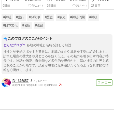
市〜
市〜
市〜
6日前
19日前
27日前
#神社
#旅行
#御朱印
#歴史
#観光
#神社仏閣
#神様
#日本文化
#名所
#遺跡
このブログのここがポイント
各地の神社と名所を詳しく解説
神社と歴史的スポットを背景に、地域の文化や風景を丁寧に紹介します。
訪れた場所の壮大さや見どころを鋭く伝え、その魅力を引き出す内容が特
長です。神話や伝説、御朱印など多角的な視点から、深い神道の世界を感
じ取ることが可能です。読者が現地に足を運びたくなるような具体的な情
報を心掛けています。
1675057
8
週間IN:
160
週間OUT:
310
月間IN:
660