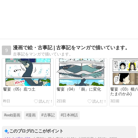
漫画で絵・古事記 | 古事記をマンガで描いています。
9
古事記をマンガで描いています。
饗宴（05）底つ土
饗宴（04）「鵜」に変化
饗宴（03）櫛
たまのかみ)
昨日
2日前
3日前
#web漫画
#漫画
#古事記
#日本神話
このブログのここがポイント