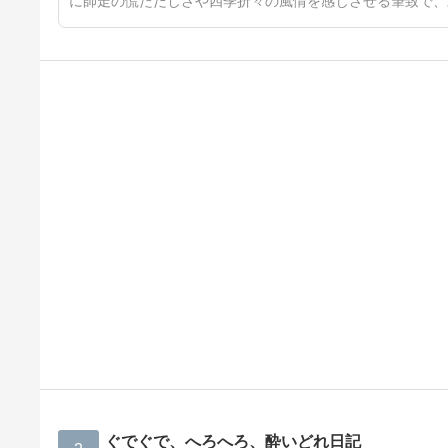
に師走の慌ただしさや四季折々の風情を感じさせる筆致で、
ぐでぐで、へろへろ、酔いどれ日記