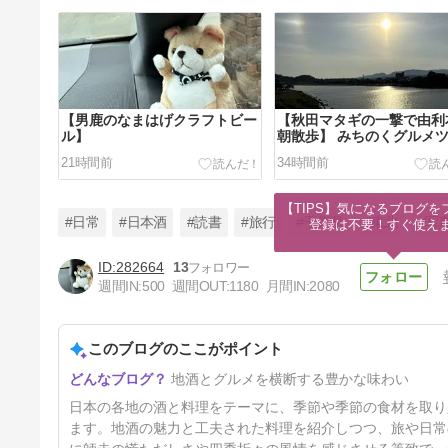
【男鹿のなまはげクラフトビー
【秋田マタギの一撃で由利
ル】
朝散歩】 みちのくグルメ
ー2026
21時間前
34時間前
【TIPS】気になるブログを
#日常
#日本酒
#読書
#旅行
#千葉県
#東北
#写
登録は不要！すぐ使え
282664
13
週間IN:
500
週間OUT:
1180
月間IN:
2080
【龍勢で口元に涼み】
このブログのここがポイント
4日前
地酒とグルメを横断する豊かな味わい
日本の各地の酒と料理をテーマに、季節や季節の食材を取り
ます。地酒の魅力と工夫された料理を紹介しつつ、旅や日常