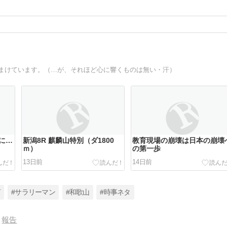
ちまけています。（…が、それほど心に響くものは無い・汗）
に…
新潟8R 麒麟山特別（ダ1800
教育現場の崩壊は日本の崩壊
ｍ）
の第一歩
13日前
14日前
言
#サラリーマン
#和歌山
#時事ネタ
報告