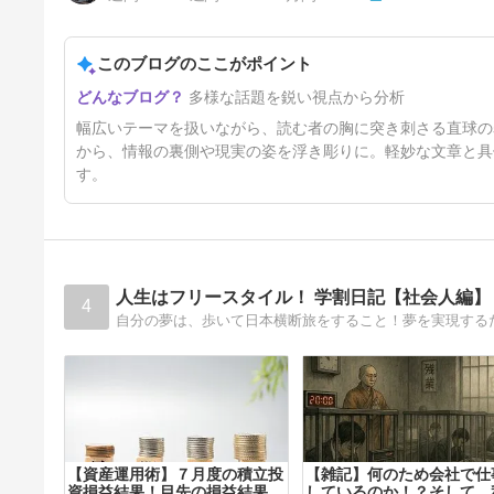
福島1R 2歳未勝利（ダ1150
ｍ）
このブログのここがポイント
20日前
多様な話題を鋭い視点から分析
幅広いテーマを扱いながら、読む者の胸に突き刺さる直球の
から、情報の裏側や現実の姿を浮き彫りに。軽妙な文章と具
す。
人生はフリースタイル！ 学割日記【社会人編】
4
【資産運用術】７月度の積立投
【雑記】何のため会社で仕
資損益結果！目先の損益結果よ
しているのか！？そして、