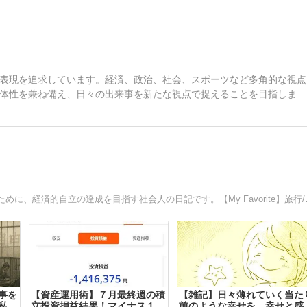
表現を追求しています。経済、政治、社会、スポーツなど多角的な視点
体性を兼ね備え、日々の出来事を新たな視点で捉えることを目指しま
自分の夢は、歩いて日本横断旅をするこ
事を
【資産運用術】７月最終週の積
【雑記】日々薄れていく当た
私は
立投資損益結果！マイナス１０
前のような幸せを、幸せと感