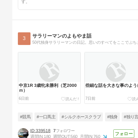
す。
サラリーマンのよもやま話
3
50代独身サラリーマンの日記。思いのすべてをここでぶ
中京1R 3歳牝未勝利（芝2000
些細な話を大きな事のよう
ｍ）
6日前
7日前
#競馬
#一口馬主
#シルクホースクラブ
#独身
#独り
339518
7
週間IN:
180
週間OUT:
560
月間IN:
760