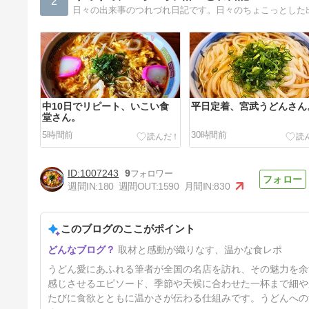
2
日々の出来事のつれづれ日記です。日々のちょこっとした
中10日でリピート、いこい食
平日定着、宮武うどんさん
堂さん。
5時間前
30時間前
1007243
9
週間IN:
180
週間OUT:
1590
月間IN:
830
このブログのここがポイント
食べる讃岐うどん、麺匠中西う
取材と感動が織りなす、温かな食レポ
どんさん。
4日前
うどん愛にあふれる筆者が全国の名店を訪れ、その魅力を余
感じさせるエピソード、季節や天候に合わせた一杯まで細や
たびに食欲とともに温かさが伝わる仕組みです。うどんへの