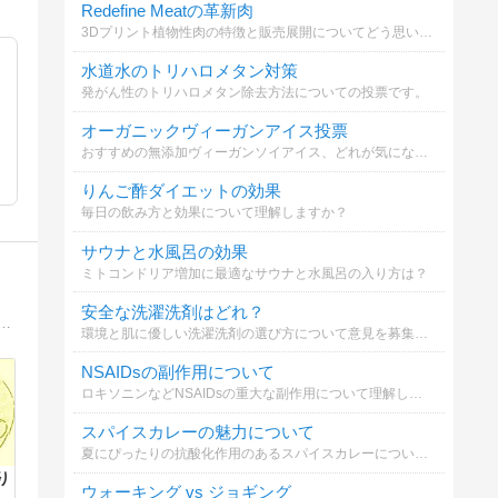
Redefine Meatの革新肉
3Dプリント植物性肉の特徴と販売展開についてどう思いますか？
水道水のトリハロメタン対策
発がん性のトリハロメタン除去方法についての投票です。
オーガニックヴィーガンアイス投票
おすすめの無添加ヴィーガンソイアイス、どれが気になる？
りんご酢ダイエットの効果
毎日の飲み方と効果について理解しますか？
サウナと水風呂の効果
ミトコンドリア増加に最適なサウナと水風呂の入り方は？
安全な洗濯洗剤はどれ？
と！夢を実現するために、経済的自立の達成を目指す社会人の日記です。【My Favorite】旅行/お散歩/晩酌/インデックス投資/読書/スポーツ観戦/ラーメン
環境と肌に優しい洗濯洗剤の選び方について意見を募集します。
NSAIDsの副作用について
ロキソニンなどNSAIDsの重大な副作用について理解しましょう
スパイスカレーの魅力について
夏にぴったりの抗酸化作用のあるスパイスカレーについてどう思いますか
り
ウォーキング vs ジョギング
じ