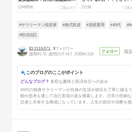
り、長期運用を継続してことが
早期退職の決断に至る！
22時間前
2日前
大切！
#サラリーマン投資家
#株式投資
#資産運用
#40代
#fi
#投信信託
2115371
3
報
【雑記】８月スタート！最終出
週間IN:
78
週間OUT:
417
月間IN:
318
社予定日まで残り３ヶ月のサラ
リーマン生活に突入！
6日前
このブログのここがポイント
多彩な趣味と経済自立への歩み
40代の独身サラリーマンが自身の生活や節目を丁寧に綴る
動や思考を通じて自己実現の道を模索します。日常の些細な
読者と共有する構成になっています。人生の節目や決断を積