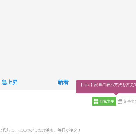
急上昇
新着
【Tips】記事の表示方法を変更
画像表示
文字表
と真剣に、ほんの少しだけ涙も。毎日がネタ！