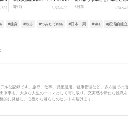
０万以上の結果で７月を終えま
られるように過ごしていきた
3日前
5日前
した。
い！
re
#独身
#散歩
#つみたてnisa
#日本一周
#nisa
#経済的独立
告
リアルな記録です。旅行、仕事、資産運用、健康管理など、多方面での
出来事も、大きな人生の一コマとして写し取り、充実感や新たな挑戦を
極的に発信し、心豊かな暮らしのヒントを届けます。