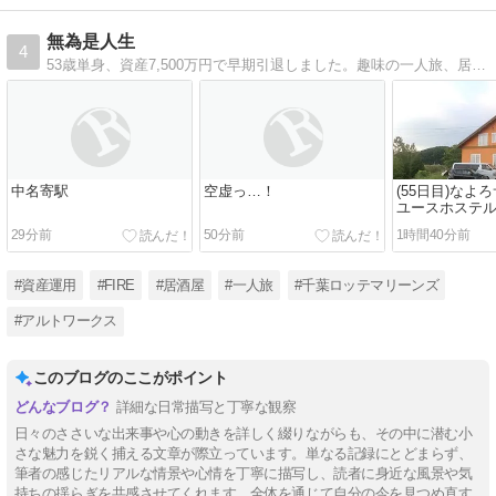
無為是人生
4
53歳単身、資産7,500万円で早期引退しました。趣味の一人旅、居酒屋巡り、愛車のアルトワークスなどについて綴ります。
中名寄駅
空虚っ…！
(55日目)なよ
ユースホステ
29分前
50分前
1時間40分前
#資産運用
#FIRE
#居酒屋
#一人旅
#千葉ロッテマリーンズ
#アルトワークス
このブログのここがポイント
詳細な日常描写と丁寧な観察
日々のささいな出来事や心の動きを詳しく綴りながらも、その中に潜む小
さな魅力を鋭く捕える文章が際立っています。単なる記録にとどまらず、
筆者の感じたリアルな情景や心情を丁寧に描写し、読者に身近な風景や気
持ちの揺らぎを共感させてくれます。全体を通じて自分の今を見つめ直す