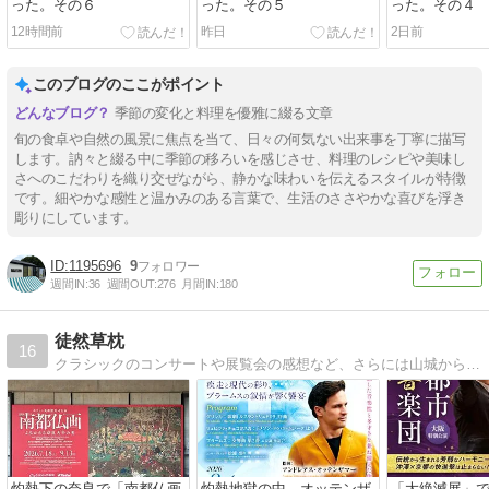
った。その６
った。その５
った。その４
12時間前
昨日
2日前
このブログのここがポイント
季節の変化と料理を優雅に綴る文章
旬の食卓や自然の風景に焦点を当て、日々の何気ない出来事を丁寧に描写
します。訥々と綴る中に季節の移ろいを感じさせ、料理のレシピや美味し
さへのこだわりを織り交ぜながら、静かな味わいを伝えるスタイルが特徴
です。細やかな感性と温かみのある言葉で、生活のささやかな喜びを浮き
彫りにしています。
1195696
9
週間IN:
36
週間OUT:
276
月間IN:
180
徒然草枕
16
クラシックのコンサートや展覧会の感想など、さらには山城から鉄道など脈絡のない趣味の網羅
灼熱下の奈良で「南都仏画
灼熱地獄の中、オッテンザ
「大絶滅展」