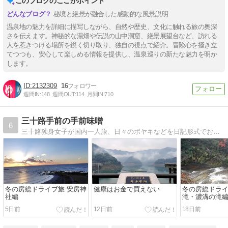
このブログのここがポイント
秘境と絶景が融合した感動的な風景説明
温泉地の魅力を詳細に描写しながら、自然や歴史、文化に触れる旅の奥深
さを伝えます。神秘的な湯畑や伝説の山中洞窟、絶景展望台など、訪れる
人を惹きつける場所を鋭く切り取り、独自の視点で紹介。冒険心を掻き立
てつつも、安心して楽しめる情報を提供し、温泉巡りの新たな魅力を明か
します。
2132309
16
週間IN:
148
週間OUT:
114
月間IN:
710
三十路手前の手前味噌
6
三十路独身女子が国内一人旅、日々のボヤキなどを日記形式でお送りいたします。
冬の房総ドライブ旅 安房神
健康はお金で買えない
冬の房総ドライ
社編
滝・濃溝の滝
5日前
12日前
18日前