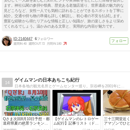
安心して一人旅を楽しむためのヒントや実体験をもとにした情報を提供し
ます。神社仏閣の参拝や祭典、歴史ある老舗店巡り、世界遺産の魅力的な
見どころなど、女性一人でも気軽に訪れることができるスポットを丁寧に
紹介。交通や持ち物の準備も詳しく解説し、初心者の不安を払拭します。
豊富な経験から得たリアルな情報と正しい知識が、旅の楽しさをより深め
てくれるでしょう。温かみのある文章と、実用的な内容が魅力です。
2140447
6
週間IN:
40
週間OUT:
72
月間IN:
180
ゲイムマンの日本あちこち紀行
14
日本各地の観光名所とゲームセンター巡り。宗谷岬を2001年にスタートし、18年かかってようやく京都府到達！
Qさま次回8月10日予想・都
【ゲイムマンのレトロゲー
三十三間堂近
道府県夏の絶景ランキン
ム紀行】記事リスト（ドラ
アマゾンでひ
グ！石原伸晃vs良純【Qさ
クエ・ポートピア・スト
本縦断紀行246