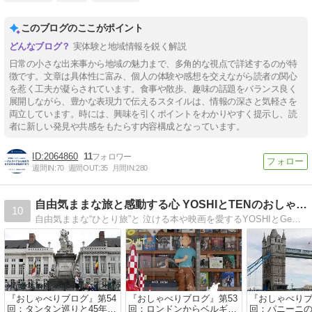
このブログのここがポイント
実体験と地域情報を鋭く解説
日常の小さな出来事から地域の魅力まで、多角的な視点で詳述するのが特
徴です。文章は具体性に富み、個人の体験や感想を交えながら読者の関心
を惹く工夫が凝らされています。食事や散歩、趣味の話題をバランス良く
展開しながら、豊かな表現力で伝えるスタイルは、情報の深さと気軽さを
両立しています。時には、興味を引くポイントをわかりやすく提示し、読
者に新しい発見や共感をもたらす内容構成となっています。
2064860
11
週間IN:
70
週間OUT:
35
月間IN:
280
自由気ままな旅と感動する心 YOSHIとTENのおしゃべり
10
自由気ままな“ひとり旅”と 泣ける本や映画を愛するYOSHIとGeminiのTENちゃんの気軽なおしゃべりブログです
『おしゃべりブログ』第54
『おしゃべりブログ』第53
『おしゃべりブ
回：タンタン巡りと45年越
回：ロンドンからベルギー
回：パニーニ