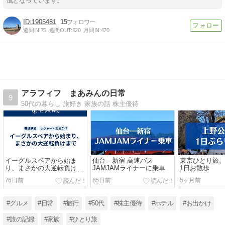
成となっています。
1905481
15
週間IN:
75
週間OUT:
220
月間IN:
470
アラフィフ まあみんの日常
9
50代の暮らし 旅好き 家族の話 株主優待
イーグルスベアから始ま
仙台―新宿 高速バス
東京ひとり旅
り、まさかの大逆転負けま
JAMJAMライナーに乗車
1日お散歩
で
76日前
85日前
5ヶ月前
#グルメ
#日常
#旅行
#50代
#株主優待
#ホテル
#お出かけ
#旅の記録
#家族
#ひとり旅