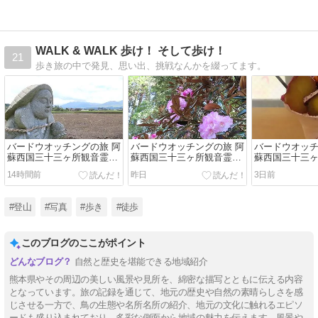
WALK & WALK 歩け！ そして歩け！
21
歩き旅の中で発見、思い出、挑戦なんかを綴ってます。
バードウオッチングの旅 阿
バードウオッチングの旅 阿
バードウオッチ
蘇西国三十三ヶ所観音霊場
蘇西国三十三ヶ所観音霊場
蘇西国三十三
巡り 4日目 part2
巡り 4日目 part1
巡り 3日目 part
14時間前
昨日
3日前
#登山
#写真
#歩き
#徒歩
このブログのここがポイント
自然と歴史を堪能できる地域紹介
熊本県やその周辺の美しい風景や見所を、綿密な描写とともに伝える内容
となっています。旅の記録を通じて、地元の歴史や自然の素晴らしさを感
じさせる一方で、鳥の生態や名所名所の紹介、地元の文化に触れるエピソ
ードも盛り込まれており、多彩な側面から地域の魅力を伝えます。風景や