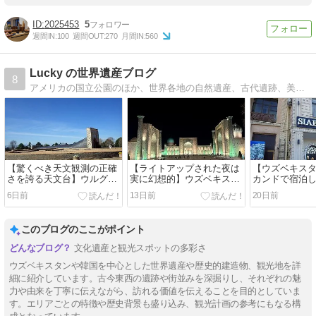
2025453
5
週間IN:
100
週間OUT:
270
月間IN:
560
Lucky の世界遺産ブログ
8
アメリカの国立公園のほか、世界各地の自然遺産、古代遺跡、美術館、教会をご紹介いたします。2015年に世界遺産検定マイスターを取得しました。
【驚くべき天文観測の正確
【ライトアップされた夜は
【ウズベキス
さを誇る天文台】ウルグベ
実に幻想的】ウズベキスタ
カンドで宿泊
ク天文台跡 (Ulughbek's
ンを象徴する観光名所「レ
のホテル】シ
6日前
13日前
20日前
Observatory)
ギスタン広場」(Registan
ックホテル (Siab
Square)
Hotel)
このブログのここがポイント
文化遺産と観光スポットの多彩さ
ウズベキスタンや韓国を中心とした世界遺産や歴史的建造物、観光地を詳
細に紹介しています。古今東西の遺跡や街並みを深掘りし、それぞれの魅
力や由来を丁寧に伝えながら、訪れる価値を伝えることを目的としていま
す。エリアごとの特徴や歴史背景も盛り込み、観光計画の参考にもなる構