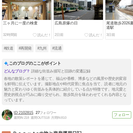
三ヶ月に一度の検査
広島原爆の日
尾道散歩2026夏(
道駅
32時間前
2日前
3日前
#鉄道
#再開発
#九州
#流通
このブログのここがポイント
詳細な街並み描写と旧跡の変遷記録
各地の散策レポートを通じて、福山や香椎、博多などの風景や歴史的変容
を鮮明に伝えています。撮影地点や時代背景に焦点を当て、読者に地元の
魅力と変わりゆく街並みを具体的に紹介している点が特徴です。地元愛と
歴史的視点が巧みに織り交ぜられ、散歩気分を味わわせてくれる内容とな
っています。
2102815
27
週間IN:
218
週間OUT:
518
月間IN:
810