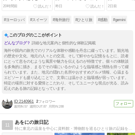
しの再会『リトル・ニ
へ！パディントン駅の感動
下鉄逆走ハプ
20時間前
昨日
2日前
モ』、そしてブリュッセル
の再会と、迷子を救う神対
きセントパン
で奇跡が起きた「7名合同
応、そしてケチャップまみ
本場のフィッ
ディナー」の夜
れの本家フリットに舌鼓
スで結ぶロン
#ヨーロッパ
#スイーツ
#海外旅行
#ひとり旅
#感動
#gemini
ナーレ
このブログのここがポイント
詳細な地元案内と個性的な体験記掲載
海外や国内の旅先でのリアルな体験や感動を丹念に綴っています。観光地
の歴史や文化、地元の人々との交流、そして鮮やかな記憶をもとに、読者
にとって息をのむような風景や魅力を伝えるのが特徴です。個々の体験談
を多角的に描き、まるでその場にいるかのような臨場感と情熱を持って綴
られています。また、地元の隠れた名所やおすすめグルメ情報、心温まる
エピソードも盛り込むことで、文章には温かさと臨場感が宿っています。
特定の場所に対する愛情とこだわり、そしてユニークな視点が光る、読み
応えのある旅の記録となっています。
2140961
2
週間IN:
57
週間OUT:
87
月間IN:
288
あをにの旅日記
11
特に東北の温泉を中心に資料館・博物館を巡るひとり旅の記録を気ままに記します