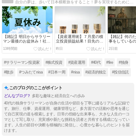
自分の夢は、歩いて日本横断旅をすること！夢を実現するために、経済的自立の達成を目指す社会人の日記です。【My Favorite】旅行/お散歩/晩酌/インデックス投資/読書/スポーツ観戦/ラーメン
【雑記】明日からサラリー
【資産運用術】７月度の積
【雑記】何の
マン最後のお盆休み！社畜
立投資損益結果！目先の損
事をしている
最後の夏の想い出づくり！
益結果より、長期運用を継
て、私は早期
13時間前
昨日
2日前
続してことが大切！
至る！
#サラリーマン投資家
#株式投資
#資産運用
#40代
#fire
#独身
#散歩
#つみたてnisa
#日本一周
#nisa
#経済的独立
#投信信託
このブログのここがポイント
多彩な趣味と経済自立への歩み
40代の独身サラリーマンが自身の生活や節目を丁寧に綴るリアルな記録で
す。旅行、仕事、資産運用、健康管理など、多方面での活動や思考を通じ
て自己実現の道を模索します。日常の些細な出来事も、大きな人生の一コ
マとして写し取り、充実感や新たな挑戦を読者と共有する構成になってい
ます。人生の節目や決断を積極的に発信し、心豊かな暮らしのヒントを届
けます。