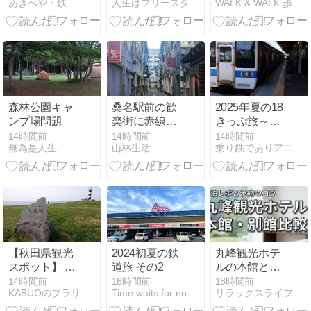
あきべや・鉄
人生はフリースタイル！ 学割日記【社会人編】
WALK & WALK 歩け！ そして歩け！
駅）
盆休み！社畜
ヶ所観音霊場
最後の夏の想
巡り 4日目
い出づくり！
part2
森林公園キャ
桑名駅前の歓
2025年夏の18
ンプ場問題
楽街に赤線街
きっぷ旅～九
「桑陽園」の
州脱出！
14時間前
14時間前
14時間前
無為是人生
山林生活
乗り鉄でありアニオタである。
名残りがある
か！？
【秋田県観光
2024初夏の鉄
丸峰観光ホテ
スポット】 男
道旅 その2
ルの本館と別
鹿市 入道崎を
館の違いで迷
14時間前
16時間前
18時間前
KABUOのブラリ放浪記
Time waits for no one
リラックスライフ
ご紹介！🏖️
う方必見！実
体験から分か