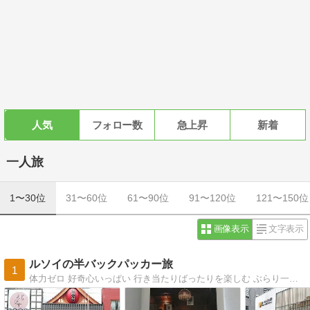
人気
フォロー数
急上昇
新着
一人旅
1〜30位
31〜60位
61〜90位
91〜120位
121〜150位
画像表示
文字表示
ルソイの半バックパッカー旅
1
体力ゼロ 好奇心いっぱい 行き当たりばったりを楽しむ ぶらり一人旅＆お散歩など 大好きな国はアラビアンナイトの国 イエメン