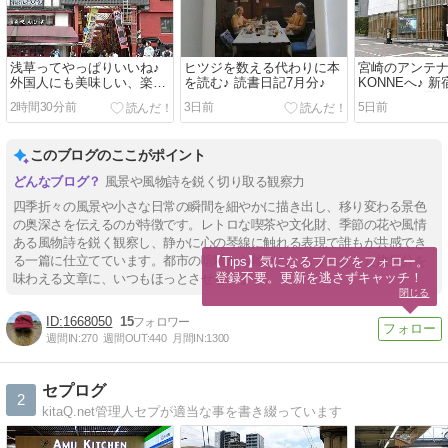
浅草ってやっぱりいいね♪
ヒツジを数える代わりに本
宮崎のアンテ
外国人にも美味しい、楽し
を読む♪ 読書日記7月分♪
KONNEへ♪ 
い街よね♪
ランチして買い
2時間30分前
3日前
5日前
このブログのここがポイント
風景や風物詩を鋭く切り取る観察力
四季折々の風景や小さな日常の瞬間を細やかに描き出し、移り変わる景色
の奥深さを伝えるのが特徴です。レトロな喫茶や文化財、季節の花や風情
ある風物詩を鋭く観察し、静かに心の琴線に触れる表現で誰もが共感でき
る一篇に仕立てています。都市の喧騒から離れた、ちょっとした旅気分を
【Tips】気になるブログをフォロー。

登録不要。更新を逃さずキャッチ！
味わえる文章に、いつもほっとさせられます。
閉じる
1668050
15
週間IN:
270
週間OUT:
440
月間IN:
1300
セプログ
2
kitaQ.net管理人セプが適当な事を書き綴っています