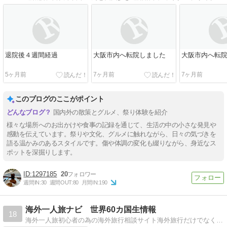
退院後４週間経過
大阪市内へ転院しました
大阪市内へ転
5ヶ月前
7ヶ月前
7ヶ月前
このブログのここがポイント
国内外の散策とグルメ、祭り体験を紹介
様々な場所へのお出かけや食事の記録を通じて、生活の中の小さな発見や
感動を伝えています。祭りや文化、グルメに触れながら、日々の気づきを
語る温かみのあるスタイルです。傷や体調の変化も綴りながら、身近なス
ポットを深掘りします。
1297185
20
週間IN:
30
週間OUT:
80
月間IN:
190
海外一人旅ナビ 世界60カ国生情報
18
海外一人旅初心者の為の海外旅行相談サイト海外旅行だけでなく、海外生活の経験も交えた海外一人旅相談サイトです