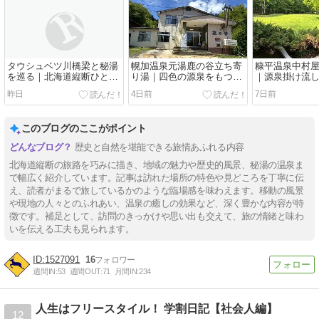
タウシュベツ川橋梁と秘湯
幌加温泉元湯鹿の谷立ち寄
糠平温泉中村
を巡る｜北海道縦断ひとり
り湯｜四色の源泉をもつ秘
｜源泉掛け流
旅【五日目】
境の中の秘湯中の秘湯
ダンさの両立
昨日
4日前
7日前
このブログのここがポイント
歴史と自然を堪能できる旅情あふれる内容
北海道縦断の旅路を巧みに描き、地域の魅力や歴史的風景、秘湯の温泉ま
で幅広く紹介しています。記事は訪れた場所の特色や見どころを丁寧に伝
え、読者がまるで旅しているかのような臨場感を味わえます。移動の風景
や現地の人々とのふれあい、温泉の癒しの効果など、深く豊かな内容が特
徴です。補足として、訪問のきっかけや思い出も交えて、旅の情緒と味わ
いを伝える工夫も見られます。
1527091
16
週間IN:
53
週間OUT:
71
月間IN:
234
人生はフリースタイル！ 学割日記【社会人編】
12