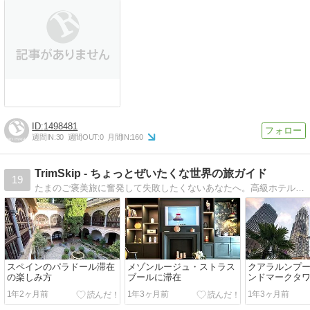
1498481
週間IN:
30
週間OUT:
0
月間IN:
160
TrimSkip - ちょっとぜいたくな世界の旅ガイド
19
たまのご褒美旅に奮発して失敗したくないあなたへ。高級ホテルや旅先でのリアルな体験を高品質な写真と共にご紹介します。非日常体験の参考にどうぞ。
スペインのパラドール滞在
メゾンルージュ・ストラス
クアラルンプー
の楽しみ方
ブールに滞在
ンドマークタ
1年2ヶ月前
1年3ヶ月前
1年3ヶ月前