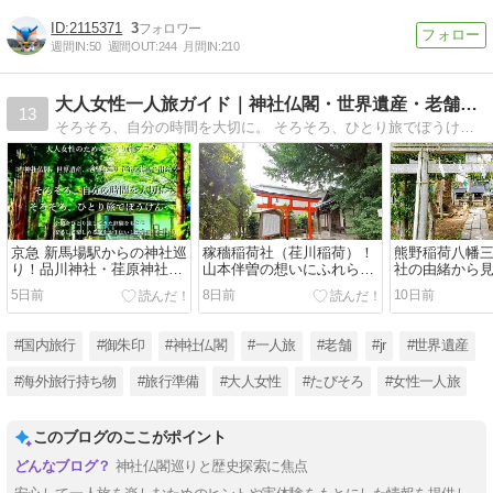
2115371
3
週間IN:
50
週間OUT:
244
月間IN:
210
大人女性一人旅ガイド｜神社仏閣・世界遺産・老舗＝たびそろ
13
そろそろ、自分の時間を大切に。 そろそろ、ひとり旅でぼうけんへ。神社仏閣・世界遺産・老舗を巡りながら、安心して楽しめる旅の準備やコツを、実体験をもとに発信しています。
京急 新馬場駅からの神社巡
稼穡稲荷社（荏川稲荷）！
熊野稲荷八幡
り！品川神社・荏原神社を
山本伴曽の想いにふれられ
社の由緒から
巡る約二時間コース
る神社巡り（東京都品川
野とのご縁(東
5日前
8日前
10日前
区）
#国内旅行
#御朱印
#神社仏閣
#一人旅
#老舗
#jr
#世界遺産
#海外旅行持ち物
#旅行準備
#大人女性
#たびそろ
#女性一人旅
このブログのここがポイント
神社仏閣巡りと歴史探索に焦点