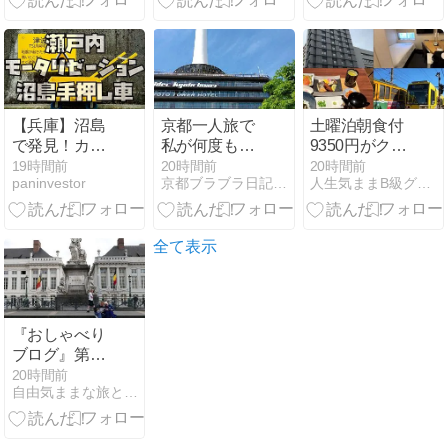
ったメリット
と予約のコツ
【兵庫】沼島
京都一人旅で
土曜泊朝食付
で発見！カラ
私が何度も泊
9350円がクー
フルな手押し
まるホテル
ポンポイント
19時間前
20時間前
20時間前
paninvestor
京都ブラブラ日記 〜京都写真ブログ〜
人生気ままB級グルメで〜アラフィフおっさんセミリタイア放浪記
車と「瀬戸内
で実質3000
モータリゼー
円！天文館最
ション」の魅
安クラス「ホ
力
テルサンフレ
全て表示
ックス鹿児
島」に宿泊し
てみたら…激
安の理由は？
『おしゃべり
選べる朝食は
ブログ』第54
鶏飯 観光客に
回：タンタン
20時間前
優しい鹿児島
自由気ままな旅と感動する心 YOSHIとTENのおしゃべり
巡りと45年越
市電の乗り方
しの再会『リ
トル・ニ