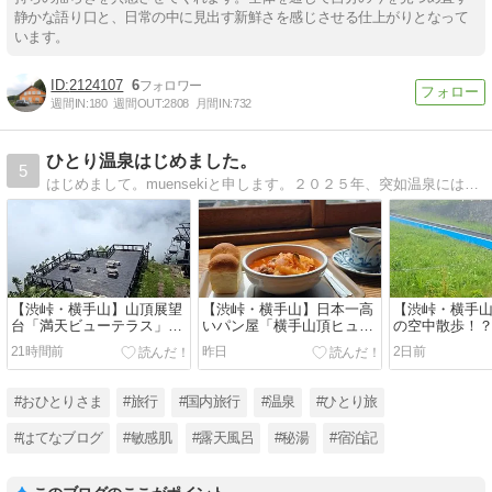
静かな語り口と、日常の中に見出す新鮮さを感じさせる仕上がりとなって
います。
2124107
6
週間IN:
180
週間OUT:
2808
月間IN:
732
ひとり温泉はじめました。
5
はじめまして。muensekiと申します。２０２５年、突如温泉にはまる。温泉へ行くには１人旅が気楽で好きです。秘湯へ行った思い出と道中のあれこれ。温泉と１人旅へ行きたくなる道しるべに。
【渋峠・横手山】山頂展望
【渋峠・横手山】日本一高
​【渋峠・横手
台「満天ビューテラス」か
いパン屋「横手山頂ヒュッ
の空中散歩！
らの景色は…！？お花のプ
テ」で絶品ボルシチラン
スカイレータ
21時間前
昨日
2日前
ーさんと雲上に浮かぶテラ
チ！標高2,307mの雲上レス
いリフトで雨
ス｜万座温泉ひとり旅㉟
トラン｜万座温泉ひとり旅
座温泉ひとり
㉞
#おひとりさま
#旅行
#国内旅行
#温泉
#ひとり旅
#はてなブログ
#敏感肌
#露天風呂
#秘湯
#宿泊記