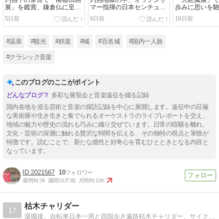
展」を鑑賞、鎌倉仏に至る
マー指揮の日本センチュリ
歩みに思いを
歴史の流れを体感する
ーの定期に繰り出す
沖澤指揮京響
5日前
6日前
18日前
あざとい演奏
#温泉
#観光
#鉄道
#城
#百名城
#国内一人旅
#クラシック音楽
このブログのここがポイント
多彩な展覧会と音楽遠征を綴る記録
国内各地を巡る芸術と音楽の探訪記録を中心に展開します。遠征中の荘厳
な美術展や生き生きと奏でられるオーケストラのライブレポートを交え、
地域の魅力や歴史の流れも巧みに織り交ぜています。日常の喧騒を離れ、
文化・芸術の深層に触れる贅沢な時間を伝える、その独特の視点と筆致が
特徴です。読むことで、新たな感性と好奇心を育むひとときとなる内容と
なっています。
2021567
10
週間IN:
34
週間OUT:
82
月間IN:
104
枯木チャリダー
17
退職後、自転車日本一周と四国歩き遍路枯木チャリダー、サイクリング、歩き遍路、ドタバタ日常記