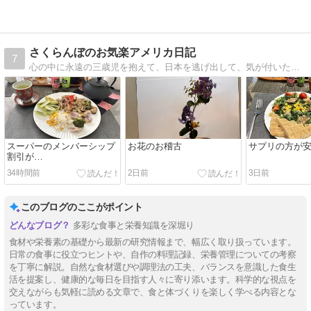
モ』、そして
ブリュッセル
で奇跡が起き
た「7名合同
さくらんぼのお気楽アメリカ日記
7
ディナー」の
心の中に永遠の三歳児を抱えて、日本を逃げ出して、気が付いたらアメリカでの一人暮らしが２０年を優に超えていました。「結婚なんて絶対に無理！」という三歳児の言葉に従って生きている、アラフィフSakulanboのお気楽一人暮らしを綴ります。
夜
スーパーのメンバーシップ
お花のお稽古
サプリの方が
割引が…
34時間前
2日前
3日前
このブログのここがポイント
多彩な食事と栄養知識を深堀り
食材や栄養素の基礎から最新の研究情報まで、幅広く取り扱っています。
日常の食事に役立つヒントや、自作の料理記録、栄養管理についての考察
を丁寧に解説。自然な食材選びや調理法の工夫、バランスを意識した食生
活を提案し、健康的な毎日を目指す人々に寄り添います。科学的な視点を
交えながらも気軽に読める文章で、食と体づくりを楽しく学べる内容とな
っています。