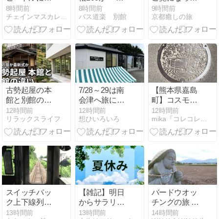
年間乗った感
783
ことはありま
8時間前
8時間前
9時間前
チェインマスカレイド
バス道楽 別館
京都癒しの旅
想と手放した
すか？
理由
古勢起屋の本
7/28～29は南
【熊本県嘉島
館と別館の違
会津へ旅に行
町】コスモス
いは？最新オ
った。その６
が咲く美しい
12時間前
12時間前
12時間前
リラックスライフ
想ひいろいろ
mika『コレコレズ』blog
ールインクル
マンホールを
ーシブか伝統
発見！嘉島町
の木造宿か徹
役場近くで見
底比較
つけた隠れた
映えスポット
スイッチバッ
【雑記】明日
バードウオッ
ク上下線列車
からサラリー
チングの旅 阿
並走（二本木
マン最後のお
蘇西国三十三
13時間前
13時間前
14時間前