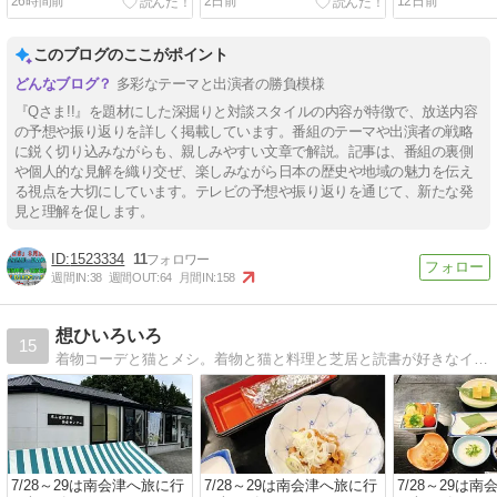
26時間前
2日前
12日前
ま優勝への道89】
II・高橋名人等）
＞
このブログのここがポイント
多彩なテーマと出演者の勝負模様
『Qさま!!』を題材にした深掘りと対談スタイルの内容が特徴で、放送内容
の予想や振り返りを詳しく掲載しています。番組のテーマや出演者の戦略
に鋭く切り込みながらも、親しみやすい文章で解説。記事は、番組の裏側
や個人的な見解を織り交ぜ、楽しみながら日本の歴史や地域の魅力を伝え
る視点を大切にしています。テレビの予想や振り返りを通じて、新たな発
見と理解を促します。
1523334
11
週間IN:
38
週間OUT:
64
月間IN:
158
想ひいろいろ
15
着物コーデと猫とメシ。着物と猫と料理と芝居と読書が好きなインドア人間の日々の記録。毎日更新してます。
7/28～29は南会津へ旅に行
7/28～29は南会津へ旅に行
7/28～29は