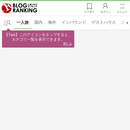
リーダー
ログイン
メニュー
一人旅
国内
海外
インバウンド
ゲストハウス
スケ
【Tips】このアイコンをタップすると、

カテゴリ一覧を表示できます。
閉じる