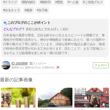
#ドライブ
#国内旅行
#御朱印
#歴史
#一人旅
#ご当地グルメ
#ゆるキャラ
#遺跡
#女子旅
このブログのここがポイント
多彩な旅先と文化を詳しく紹介
日本各地の風景や歴史、文化を鮮やかに伝えるエピソードが満載です。東
海地方や関東の名所から、神社や博物館まで多岐にわたり、個々の場所や
行事の魅力を丁寧に描写しています。詳細な資料や逸話も盛り込み、地域
の特色や歴史背景が伝わる工夫が光ります。読むことで、まるで現地にい
るかのような臨場感を楽しめる一連の記録です。
1693898
11
週間IN:
112
週間OUT:
210
月間IN:
461
最新の記事画像