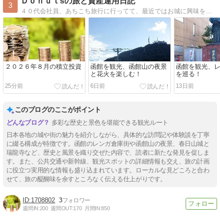
Ｄｏｎｕｔsの旅と資産運用日記
3
４０代会社員、あちこち旅行に行ってて、最近ではお城に興味を持ってます。また、資産運用をコツコツやってます。
２０２６年８月の積立投資
函館を観光、函館山の夜景
函館を観光、
と花火を楽しむ！
を巡る！
25分前
6日前
13日前
このブログのここがポイント
多彩な歴史と景色を堪能できる観光ルート
日本各地の城や街の魅力を紹介しながら、具体的な訪問記や体験談を丁寧
に綴る構成が特徴です。函館のレンガ倉庫街や函館山の夜景、春日山城と
瑞龍寺など、歴史と風景を織り交ぜた内容で、読者に新たな発見を促しま
す。また、公共交通や新幹線、観光スポットの詳細情報も交え、旅の計画
に役立つ実用的な情報も盛り込まれています。ローカルな見どころと合わ
せて、旅の醍醐味を余すところなく伝える仕上がりです。
1708802
3
週間IN:
200
週間OUT:
170
月間IN:
850