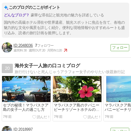
このブログのここがポイント
豪華な滞在記と観光地の魅力を詳述している
国内外の高級ホテル滞在や世界遺産、観光スポットに焦点を当て、各地の
魅力的な文化や風景を詳しく紹介。便利な現地情報やおすすめルートも盛
り込み、読者の旅行計画を後押しします。
2048036
7
週間IN:
30
週間OUT:
20
月間IN:
120
海外女子一人旅の口コミブログ
20
旅行行けないと死んじゃうアラフォー女子のやりたい放題旅行記
セブの秘境！マラパスクア
マラパスクア島のテパニー
マラパスクア島
島の女子一人の過ごし方
ビーチリゾートホテルの施
パニービーチ
設や食事の口コミ
ルのお部屋の
7年前
7年前
7年前
2018997