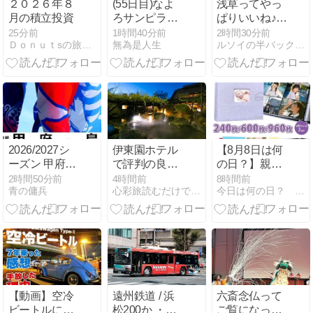
２０２６年８
(55日目)なよ
浅草ってやっ
月の積立投資
ろサンピラー
ぱりいいね♪
ユースホステ
外国人にも美
25分前
1時間40分前
2時間30分前
Ｄｏｎｕｔsの旅と資産運用日記
無為是人生
ルソイの半バックパッカー旅
ル
味しい、楽し
い街よね♪
2026/2027シ
伊東園ホテル
【8月8日は何
ーズン 甲府-
で評判の良い
の日？】親孝
鳥栖
ホテル7選
行の日｜大切
2時間50分前
4時間前
8時間前
青の傭兵
心彩旅読むだけで心が満たされる旅のプラン情報。
今日は何の日？ 暮らしを楽しむヒント帖
【関東】楽天
な人と過ごす
口コミ比較
時間が、一番
の旅になる
【動画】空冷
遠州鉄道 / 浜
六斎念仏って
ビートルに7
松200か ・
ご覧になった