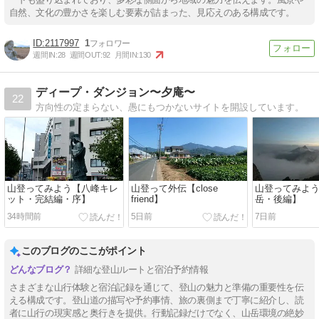
自然、文化の豊かさを楽しむ要素が詰まった、見応えのある構成です。
2117997
1
週間IN:
28
週間OUT:
92
月間IN:
130
ディープ・ダンジョン〜夕庵〜
22
方向性の定まらない、愚にもつかないサイトを開設しています。
山登ってみよう【八峰キレ
山登って外伝【close
山登ってみよ
ット・完結編・序】
friend】
岳・後編】
34時間前
5日前
7日前
このブログのここがポイント
詳細な登山ルートと宿泊予約情報
さまざまな山行体験と宿泊記録を通じて、登山の魅力と準備の重要性を伝
える構成です。登山道の描写や予約事情、旅の裏側まで丁寧に紹介し、読
者に山行の現実感と奥行きを提供。行動記録だけでなく、山岳環境の絶妙