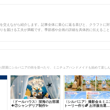
を交えながら紹介します。記事全体に童心に返る喜びと、クラフトに対
りを届ける工夫が満載です。季節感や企画の詳細を具体的に伝えること
〈ドールハウス〉深海のお部屋
〈シルバニア〉撮影会＆ミニ
🐠⑦シャンデリア制作✨
トーリー作り🌈 お洋服当選し
ました🫧