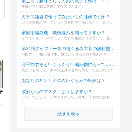
巣ごもり趣味として人気の電子工作は・・・どうですか？
年齢性別地域は無視して投票できます。
ガラス雑貨で作ってみたいものは何ですか？
ガラス雑貨のワークショップを開催するにあたり、皆さんのご希望を聞かせてください。
家庭用編み機 機械編みを知ってますか？
かつてシルバーやブラザーなどで生産されてました。叔母が持っていてセーターを編んでもらった記憶があります。コメントもぜひお願いします！
第24回ダッフィー等の縫ぐるみ衣装の無料型紙どんなものが欲しい？
前回の1〜3位は製作中。既にたくさんの無料型紙をサイトに載せています（サイト右上から型紙検索できます）
月平均するといくらくらい編み物に使っている？
毛糸はもちろん、本やお道具を含めて回答いただければ！
あなたのサンリオのぬいぐるみの好みは？
政府からのマスク、どうしますか？
予
ガジャではフィットマスク作っています。子供の頃にあった小さな四角で縮んでもっと小さくなるマスク。懐かしいけれど最近のフィットマスクや大きいのに慣れている人にとってどうなのかな？知りたいなと思いました
続きを表示