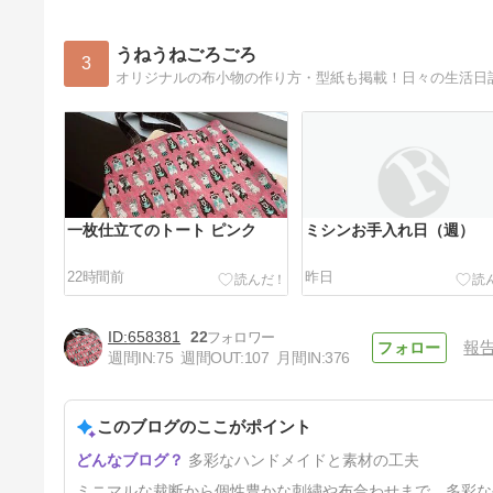
うねうねごろごろ
3
オリジナルの布小物の作り方・型紙も掲載！日々の生活日
一枚仕立てのトート ピンク
ミシンお手入れ日（週）
22時間前
昨日
658381
22
報
週間IN:
75
週間OUT:
107
月間IN:
376
このブログのここがポイント
小判底の20cmファスナーポー
多彩なハンドメイドと素材の工夫
チ
4日前
ミニマルな裁断から個性豊かな刺繍や布合わせまで、多彩な