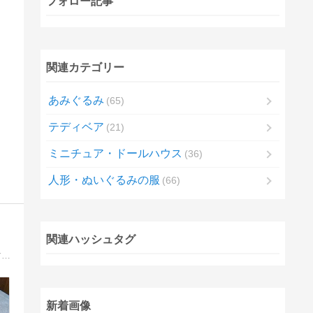
フォロー記事
関連カテゴリー
あみぐるみ
65
テディベア
21
ミニチュア・ドールハウス
36
人形・ぬいぐるみの服
66
関連ハッシュタグ
猫ブログ『ネコーズ』と人形ブログ『菜の花模様』を合体させてみました。日々の事、人形の服作り、猫とのことなどをつづる予定ですが、猫が不調でそれどころじゃなくなっています。
新着画像