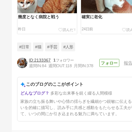
幾度となく病院と戦う
確実に老化
昨日
24日前
#日常
#猫
#手芸
#人形
2133367
1
報
週間IN:
84
週間OUT:
118
月間IN:
378
試練は続くよどこまでも
このブログのここがポイント
64日前
多彩な出来事を鋭く綴る人間模様
家族の立ち振る舞いや心情の揺らぎを繊細かつ鋭敏に伝える
いを的確に描写し、読み手に共感と感動をもたらせる工夫が
て、いつの間にか引き込まれる魅力に満ちています。