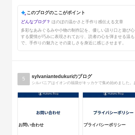
このブログのここがポイント
「ゆらりん♪シマエナガちゃ
ほのぼの温かさと手作り感伝える文章
ん」
35日前
多彩なあみぐるみや小物の制作記を、優しい語り口と遊び心
する愛情が巧みに表現されており、読者の心を弾ませる温も
で、手作りの魅力とその楽しさを身近に感じさせます。
sylvaniantedukuriのブログ
5
お問い合わせ
プライバシーポリシー