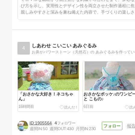
び方を示し、実用性とデザイン性を両立させた制作過程に焦
親しみやすさと深みを兼ね備えた内容で、手づくりの楽しさ
しあわせ こいこい あみぐるみ
4
お鼻がパワーストーン（天然石）の あみぐるみを作って
「おさかな大好き！ネコちゃ
おさかなポッケ♪のワンピ
ん」
と こもの♪
16時間前
6日前
1905564
4
報
週間IN:
50
週間OUT:
430
月間IN:
230