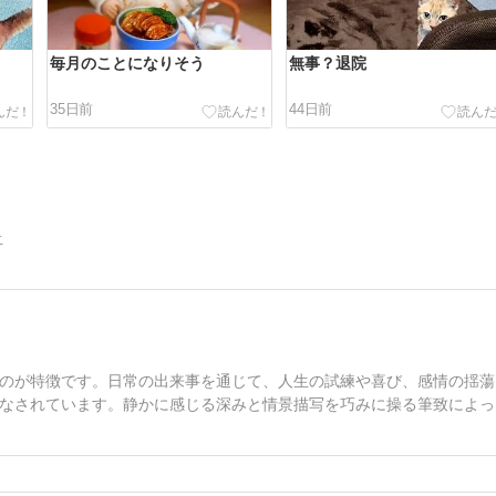
毎月のことになりそう
無事？退院
35日前
44日前
告
のが特徴です。日常の出来事を通じて、人生の試練や喜び、感情の揺蕩
なされています。静かに感じる深みと情景描写を巧みに操る筆致によっ