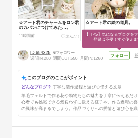
☆アート君のチャームをロン君
☆アート君の絵の道具。
のカバンにつけてみた…。
【TIPS】気になるブログをフ
11時間前
昨日
登録は不要！すぐ使えま
684225
6
週間IN:
280
週間OUT:
550
月間IN:
1260
このブログのここがポイント
☆ロン君の新しいリュック。
丁寧な製作過程と遊び心伝える文章
4日前
羊毛フェルトで作る花や動物たちの魅力を丁寧に伝えるだけ
心者でも挑戦できる気負わずに扱える様子や、作る過程の喜
の興味が高まるでしょう。作品づくりへの愛情と遊び心を織