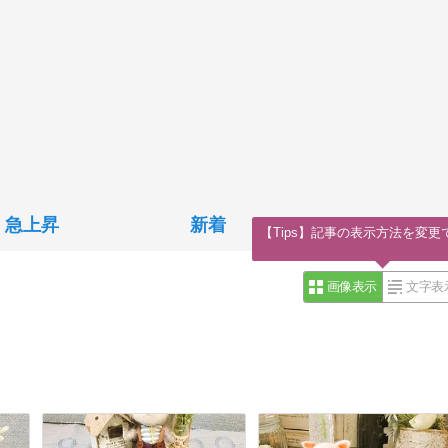
急上昇
新着
【Tips】記事の表示方法を変更
画像表示
文字表