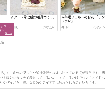
☆アート君と絵の道具づくり。
☆羊毛フェルトのお花 「デン
ファレ」。
ォロー。

2日前
3日前
す。
閉じる
報告
でなく、創作の楽しさや試行錯誤の経験も語っている点が特徴です。初
びを軽妙なタッチで表現しているため、見ているだけでハンドメイドへ
り交ぜながら、細かな技法やアイデアに触れられる点も魅力です。