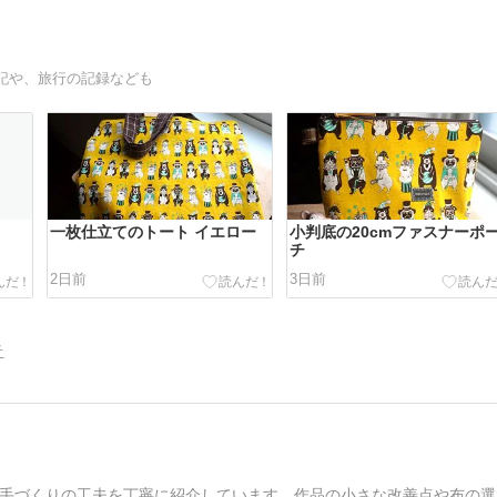
記や、旅行の記録なども
一枚仕立てのトート イエロー
小判底の20cmファスナーポ
チ
2日前
3日前
告
手づくりの工夫を丁寧に紹介しています。作品の小さな改善点や布の選