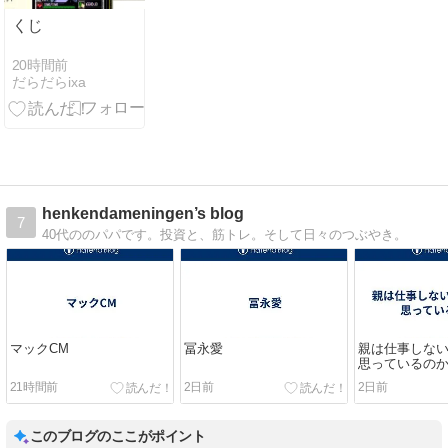
くじ
20時間前
だらだらixa
henkendameningen’s blog
7
40代ののパパです。投資と、筋トレ。そして日々のつぶやき。
マックCM
冨永愛
親は仕事しな
思っているの
21時間前
2日前
2日前
このブログのここがポイント