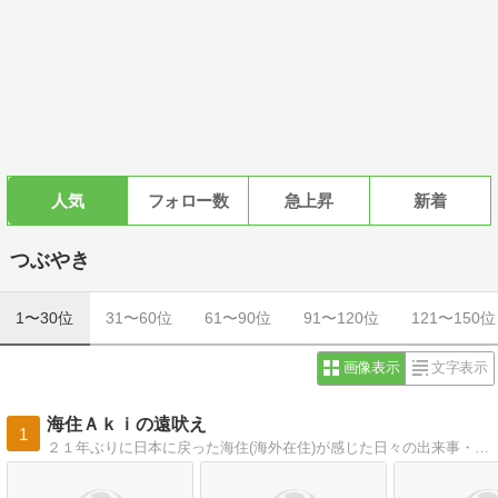
人気
フォロー数
急上昇
新着
つぶやき
1〜30位
31〜60位
61〜90位
91〜120位
121〜150位
画像表示
文字表示
海住Ａｋｉの遠吠え
1
２１年ぶりに日本に戻った海住(海外在住)が感じた日々の出来事・・・世界各地の写真集付き！！自らの海外旅行と世界各地の友人・知人からの情報を含めて、今まで通りの国際的な情報を発信します。