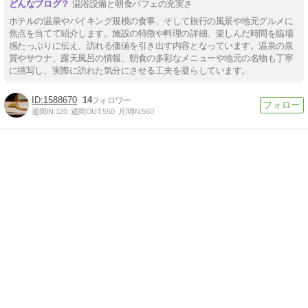
温浴設備と朝食バフェの充実さ
ホテルの温泉やバイキング規模の食事、そして旅行の風景や地元グルメに
焦点を当てて紹介します。施設の特徴や料理の詳細、楽しんだ時間を臨場
感たっぷりに伝え、訪れる価値を引き出す内容となっています。温泉の泉
質やサウナ、露天風呂の情報、朝食の多彩なメニューや地元の名物も丁寧
に描写し、実際に訪れた気分にさせる工夫を凝らしています。
1588670
14
週間IN:
120
週間OUT:
550
月間IN:
560