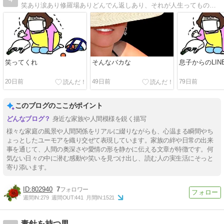
笑あり涙あり修羅場ありどんでん返しあり、それが人生ってものよね
笑ってくれ
そんなバカな
息子からのLIN
20日前
49日前
79日前
このブログのここがポイント
身近な家族や人間模様を鋭く描写
様々な家庭の風景や人間関係をリアルに綴りながらも、心温まる瞬間やち
ょっとしたユーモアを織り交ぜて表現しています。家族の絆や日常の出来
事を通じて、人間の奥深さや愛情の形を静かに伝える文章が特徴です。何
気ない日々の中に潜む感動や笑いを見つけ出し、読む人の実生活にそっと
寄り添います。
802940
7
週間IN:
279
週間OUT:
441
月間IN:
1521
毒針を持つ男