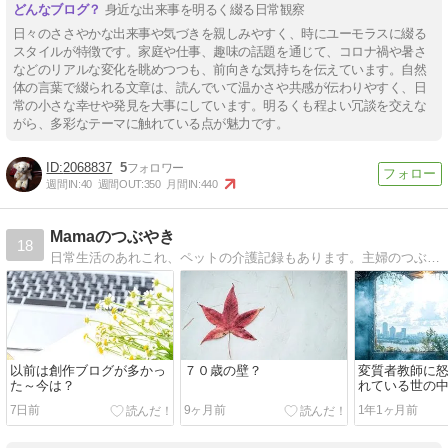
身近な出来事を明るく綴る日常観察
日々のささやかな出来事や気づきを親しみやすく、時にユーモラスに綴る
スタイルが特徴です。家庭や仕事、趣味の話題を通じて、コロナ禍や暑さ
などのリアルな変化を眺めつつも、前向きな気持ちを伝えています。自然
体の言葉で綴られる文章は、読んでいて温かさや共感が伝わりやすく、日
常の小さな幸せや発見を大事にしています。明るくも程よい冗談を交えな
がら、多彩なテーマに触れている点が魅力です。
2068837
5
週間IN:
40
週間OUT:
350
月間IN:
440
Mamaのつぶやき
18
日常生活のあれこれ、ペットの介護記録もあります。主婦のつぶやきです。
以前は創作ブログが多かっ
７０歳の壁？
変質者教師に
た～今は？
れている世の
7日前
9ヶ月前
1年1ヶ月前