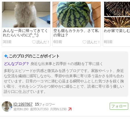
みんな一斉に帰ってきてく
空も畑もカラカラ、さて私
わが家で楽し
れたらいいのに(^_^;)
の骨は？
3日前
6日前
8日前
このブログのここがポイント
身近な出来事と四季折々の感動を丁寧に描く
多彩なエピソードが共感と微笑みを誘うブログです。家族やペット、身近
な交流を繊細に描写しながら、季節や出来事に寄り添う温かさを持ち合わ
せています。日常の一コマに潜む心温まる瞬間やふとした気づきを鋭く掬
い取り、それをシンプルかつ鮮やかに綴ることで、読者に寄り添う優しい
語り口に仕上げています。
1997867
15
週間IN:
290
週間OUT:
350
月間IN:
1290