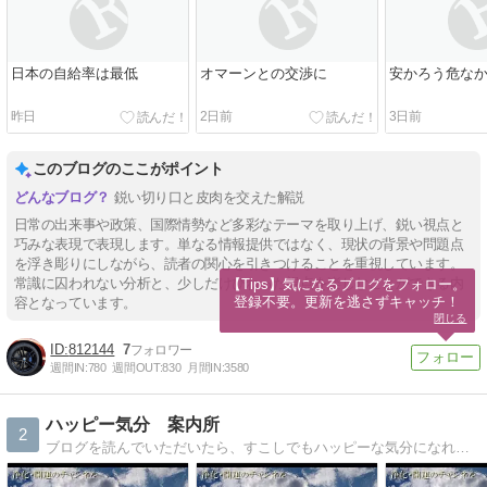
日本の自給率は最低
オマーンとの交渉に
安かろう危な
昨日
2日前
3日前
このブログのここがポイント
鋭い切り口と皮肉を交えた解説
日常の出来事や政策、国際情勢など多彩なテーマを取り上げ、鋭い視点と
巧みな表現で表現します。単なる情報提供ではなく、現状の背景や問題点
を浮き彫りにしながら、読者の関心を引きつけることを重視しています。
常識に囚われない分析と、少しだけひねった視点を楽しむことができる内
【Tips】気になるブログをフォロー。

登録不要。更新を逃さずキャッチ！
容となっています。
閉じる
812144
7
週間IN:
780
週間OUT:
830
月間IN:
3580
ハッピー気分 案内所
2
ブログを読んでいただいたら、すこしでもハッピーな気分になれますように、がんばりたいと思いますー。