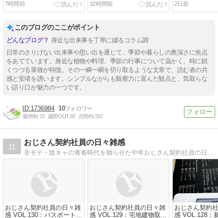
7時間前
32時間前
2日前
このブログのここがポイント
身近な出来事を丁寧に綴るコラム調
日常のさりげない出来事や思い出を通じて、季節や暮らしの奥深さに焦点
をあてています。身近な植物や料理、季節の行事について温かく、時に鋭
くつづる筆致が特徴。その一瞬一瞬を切り取るような文章で、読む者の共
感と安堵を誘います。シンプルながらも観察力に富んだ観点と、気取らな
い語り口が魅力の一つです。
1736984
10
週間IN:
72
週間OUT:
87
月間IN:
357
おじさん契約社員の日々雑感
11
非モテ・陰キャの青春時代を拗らせた中年おじさん契約社員の日々の感じたことを思うがまま書きます。
おじさん契約社員の日々雑
おじさん契約社員の日々雑
おじさん契約
感 VOL.130：パスポートの
感 VOL.129：宅地建物取引
感 VOL.128