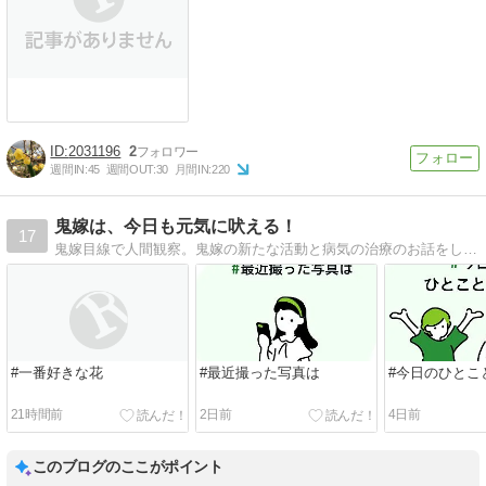
2031196
2
週間IN:
45
週間OUT:
30
月間IN:
220
鬼嫁は、今日も元気に吠える！
17
鬼嫁目線で人間観察。鬼嫁の新たな活動と病気の治療のお話をしていきたいと思います。
#一番好きな花
#最近撮った写真は
#今日のひとこ
21時間前
2日前
4日前
このブログのここがポイント