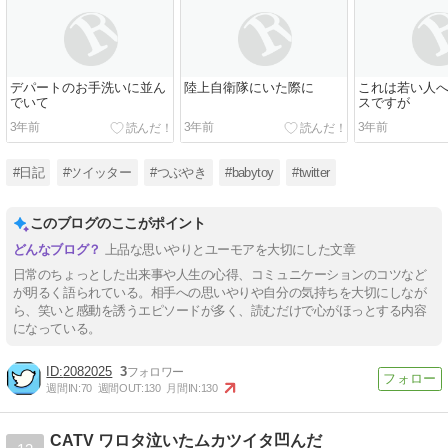
デパートのお手洗いに並ん
陸上自衛隊にいた際に
これは若い人
でいて
スですが
3年前
3年前
3年前
#日記
#ツイッター
#つぶやき
#babytoy
#twitter
このブログのここがポイント
上品な思いやりとユーモアを大切にした文章
日常のちょっとした出来事や人生の心得、コミュニケーションのコツなど
が明るく語られている。相手への思いやりや自分の気持ちを大切にしなが
ら、笑いと感動を誘うエピソードが多く、読むだけで心がほっとする内容
になっている。
2082025
3
週間IN:
70
週間OUT:
130
月間IN:
130
CATV ワロタ泣いたムカツイタ凹んだ