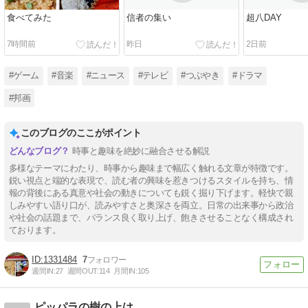
食べてみた
信者の集い
超八DAY
7時間前
昨日
2日前
#ゲーム
#音楽
#ニュース
#テレビ
#つぶやき
#ドラマ
#邦画
このブログのここがポイント
時事と趣味を絶妙に融合させる解説
多様なテーマにわたり、時事から趣味まで幅広く触れる文章が特徴です。
鋭い視点と端的な表現で、読む者の興味を惹きつけるスタイルを持ち、情
報の背後にある真意や社会の動きについても鋭く掘り下げます。軽快で親
しみやすい語り口が、読みやすさと奥深さを両立。日常の出来事から政治
や社会の話題まで、バランス良く取り上げ、飽きさせることなく構成され
ております。
1331484
7
週間IN:
27
週間OUT:
114
月間IN:
105
ピッパラの樹の上は