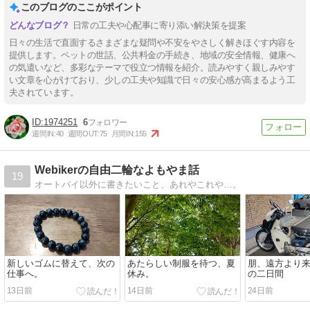
このブログのここがポイント
日常の工夫や心配事に寄り添い解決策を提案
日々の生活で直面するさまざまな疑問や不安をやさしく解きほぐす内容を
提供します。ペットの世話、公共料金の手続き、地域の安全情報、健康へ
の気遣いなど、多彩なテーマで役立つ情報を紹介。読みやすく親しみやす
い文章を心がけており、少しの工夫や知識で日々の安心感が高まるよう工
夫されています。
1974251
6
週間IN:
40
週間OUT:
75
月間IN:
155
Webikerの自由二輪なよもやま話
19
オートバイ以外に書きたいこと、あれやこれや…。
新しいゴムに替えて、次の
あたらしい制服を待つ、夏
朋、遠方より
仕事へ。
休み。
の二日間
13日前
14日前
24日前