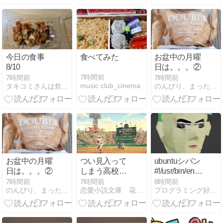
ンティテ
ィ」』が8/18
発売に。
今日の食事
食べてみた
お盆中の月曜
8/10
日は。。。②
7時間前
7時間前
7時間前
music club_cinema
タキコミさんは炊き込まない
のんびり、まったりと〜
お盆中の月曜
つい見入って
ubuntuシバン
日は。。。②
しまう高校野
#!/usr/bin/env
球
python3
7時間前
7時間前
8時間前
のんびり、まったりと〜
恋愛小説文庫 花模様
プログラミング好きなきょうゆうくんのブログ
#!/usr/bin/python3
の違い