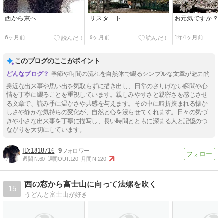
西から東へ
リスタート
お元気ですか
6ヶ月前
9ヶ月前
1年4ヶ月前
このブログのここがポイント
季節や時間の流れを自然体で綴るシンプルな文章が魅力的
身近な出来事や思い出を気取らずに描き出し、日常のさりげない瞬間や心
情を丁寧に綴ることを重視しています。親しみやすさと親密さを感じさせ
る文章で、読み手に温かさや共感を与えます。その中に時折挟まれる懐か
しさや静かな気持ちの変化が、自然と心を浸らせてくれます。日々の気づ
きや小さな出来事を丁寧に描写し、長い時間とともに深まる人と記憶のつ
ながりを大切にしています。
1818716
9
週間IN:
60
週間OUT:
120
月間IN:
220
西の窓から富士山に向って法螺を吹く
15
うどんと富士山が好き