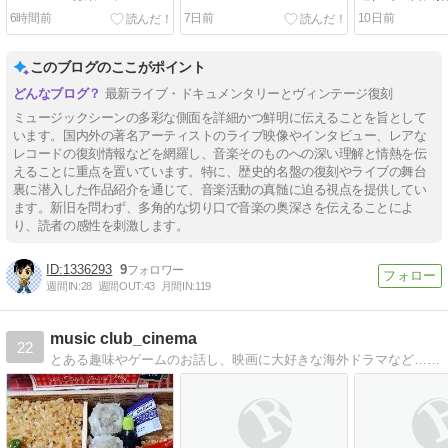
アイデンティティ」』が
ルLIVE 春だっ
6時間前
7日前
10日前
8/18発売に。
が8/1放送に
放送）。
このブログのここがポイント
最新ライブ・ドキュメンタリーとヴィンテージ復刻
ミュージックシーンの多彩な側面を詳細かつ鮮明に伝えることを旨として
います。国内外の著名アーティストのライブ映像やインタビュー、レアな
レコードの復刻情報などを網羅し、音楽そのものへの深い理解と情熱を伝
えることに重点を置いています。特に、歴史的名盤の復刻やライブの舞台
裏に潜入した作品紹介を通じて、音楽活動の真髄に迫る視点を提供してい
ます。新旧を問わず、多角的な切り口で音楽の奥深さを伝えることによ
り、読者の感性を刺激します。
1336293
9
週間IN:
28
週間OUT:
43
月間IN:
119
music club_cinema
22
とある趣味やゲームのお話し、映画に大好きな海外ドラマなど…日常の雑記です