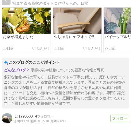
写真で綴る我家のダイドコ作品からの…日常
お薬が増えました!!
久し振りにヤフオクで!!
パイナップル
15日前
18日前
27日前
このブログのここがポイント
季節の花や植物についての豊富な情報と写真
多彩な植物や花の育て方、観賞ポイントを丁寧に解説し、庭作りやガーデ
ニングの楽しさを伝える文章で構成されています。季節ごとの花の特徴や
育成のコツが盛り込まれ、自然の移ろいを感じさせる写真や写真に付随し
たエピソードも交え、植物への愛情と情熱が伝わる内容です。専門知識だ
けでなく気軽に読める工夫もあり、庭園や暮らしの豊かさを追求する方に
向けた親しみやすい情報発信が特徴です。
1793583
4
週間IN:
170
週間OUT:
210
月間IN:
690