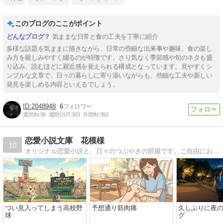
このブログのここがポイント
気ままな日常と食の工夫を丁寧に紹介
多様な話題を気ままに描きながら、日常の些細な出来事や趣味、食の楽し
み方を親しみやすく綴るのが特徴です。さり気なく季節感や旬のネタも盛
り込み、読むほどに親近感を覚えられる構成となっています。見やすくシ
ンプルな文章で、日々の暮らしに寄り添いながらも、些細な工夫や新しい
発見を楽しめる内容といえるでしょう。
2048948
6
週間IN:
98
週間OUT:
343
月間IN:
392
恋愛小説文庫 花模様
10
オリジナル恋愛小説と、日々のつぶやきの部屋です。ご自由にお読みください。
つい見入ってしまう高校野
予想通り筋肉痛
久しぶりに夜
球
グ