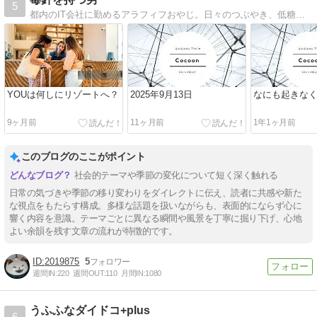
5
都内のIT会社に勤めるアラフィフおやじ。日々のつぶやき、低糖質ダイエットの経過報告、本や映画の感想、パワースポットレポートなどを発信している個人ブログです。
YOUは何しにリゾートへ？
2025年9月13日
なにも起きな
9ヶ月前
11ヶ月前
1年1ヶ月前
このブログのここがポイント
社会的テーマや季節の変化について短く深く触れる
日常の気づきや季節の移り変わりをダイレクトに伝え、読者に共感や新た
な視点をもたらす構成。多様な話題を扱いながらも、表面的にならず心に
響く内容を意識。テーマごとに異なる瞬間や風景を丁寧に掘り下げ、心地
よい余韻を残す文章の流れが特徴的です。
2019875
5
週間IN:
220
週間OUT:
110
月間IN:
1080
うふふなダイドコ+plus
6