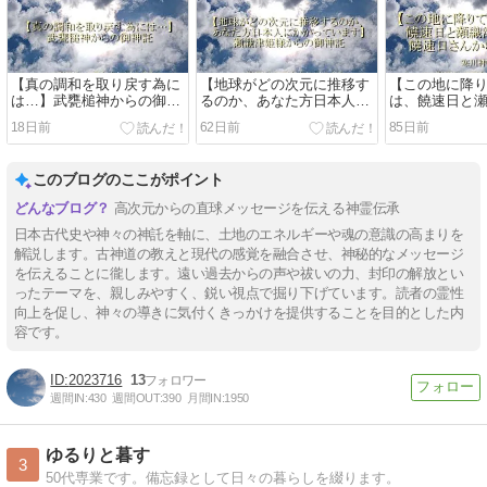
【真の調和を取り戻す為に
【地球がどの次元に推移す
【この地に降
は…】武甕槌神からの御神
るのか、あなた方日本人に
は、饒速日と
託
かかっています】
る】饒速日命
18日前
62日前
85日前
寒川神社
このブログのここがポイント
高次元からの直球メッセージを伝える神霊伝承
日本古代史や神々の神託を軸に、土地のエネルギーや魂の意識の高まりを
解説します。古神道の教えと現代の感覚を融合させ、神秘的なメッセージ
を伝えることに徿します。遠い過去からの声や祓いの力、封印の解放とい
ったテーマを、親しみやすく、鋭い視点で掘り下げています。読者の霊性
向上を促し、神々の導きに気付くきっかけを提供することを目的とした内
容です。
2023716
13
週間IN:
430
週間OUT:
390
月間IN:
1950
ゆるりと暮す
3
50代専業です。備忘録として日々の暮らしを綴ります。