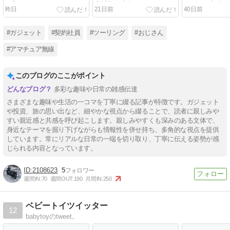
更新について１
士試験の出願しました
ービスを契約
昨日
21日前
40日前
#ガジェット
#契約社員
#ツーリング
#おじさん
#アマチュア無線
このブログのここがポイント
多彩な趣味や日常の雑感伝達
さまざまな趣味や生活の一コマを丁寧に綴る記事が特徴です。ガジェット
や投資、旅の思い出など、細やかな視点から綴ることで、読者に親しみや
すい親近感と共感を呼び起こします。親しみやすくも深みのある文体で、
身近なテーマを掘り下げながらも情報性を併せ持ち、多角的な視点を提供
しています。常にリアルな日常の一端を切り取り、丁寧に伝える姿勢が感
じられる内容となっています。
2108623
5
週間IN:
70
週間OUT:
190
月間IN:
250
ベビートイツイッター
12
babytoyのtweet。