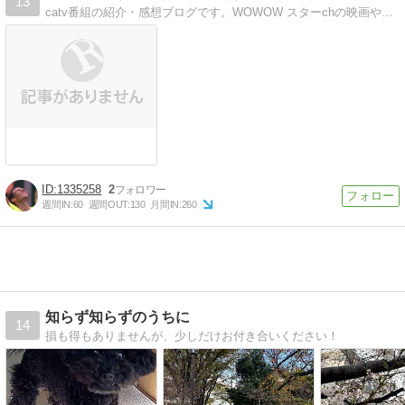
13
catv番組の紹介・感想ブログです。WOWOW スターchの映画やスポーツ番組を見まくってます！
1335258
2
週間IN:
60
週間OUT:
130
月間IN:
260
知らず知らずのうちに
14
損も得もありませんが、少しだけお付き合いください！