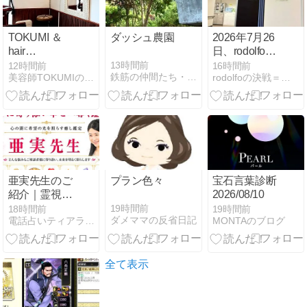
TOKUMI ＆
ダッシュ農園
2026年7月26
hair
日、rodolfoの
makeBOCHI
COPD悪化。
13時間前
12時間前
16時間前
鉄筋の仲間たち・・・成島鉄筋の親方に集う鉄筋屋
美容師TOKUMIの事が解るブログ
rodolfoの決戦＝血栓な日々
BOCHIか
ら・・・
亜実先生のご
プラン色々
宝石言葉診断
紹介｜霊視で
2026/08/10
悩みの原因を
19時間前
18時間前
19時間前
ダメママの反省日記
電話占いティアラ スタッフブログ
MONTAのブログ
読み解き、幸
せへの一歩を
サポート
全て表示