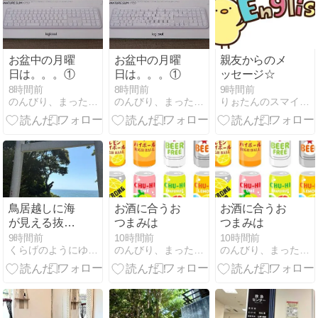
お盆中の月曜
お盆中の月曜
親友からのメ
日は。。。①
日は。。。①
ッセージ☆
8時間前
8時間前
9時間前
のんびり、まったりと〜
のんびり、まったりと〜
りぉたんのスマイル部屋
鳥居越しに海
お酒に合うお
お酒に合うお
が見える抜群
つまみは
つまみは
のロケーショ
9時間前
10時間前
10時間前
くらげのようにゆらゆら
のんびり、まったりと〜
のんびり、まったりと〜
ン大洗磯前神
社