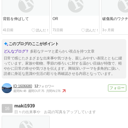
背筋を伸ばして
OR
破傷風のワク
41日前
71日前
3ヶ月前
このブログのここがポイント
多彩なテーマと柔らかい視点を持つ文章
日常で感じたさまざまな出来事や気づきを、親しみやすい表現とともに綴
っています。家族や動物、季節の移ろいに対する温かい目線が特徴で、軽
やかに日常の幸せや気づきを伝えます。興味深いテーマを多角的に扱い、
読者に身近な意識や生活の彩りを再確認させる内容となっています。
1606680
12
週間IN:
48
週間OUT:
75
月間IN:
276
maki1939
16
日々の出来事や お花の写真をアップしています