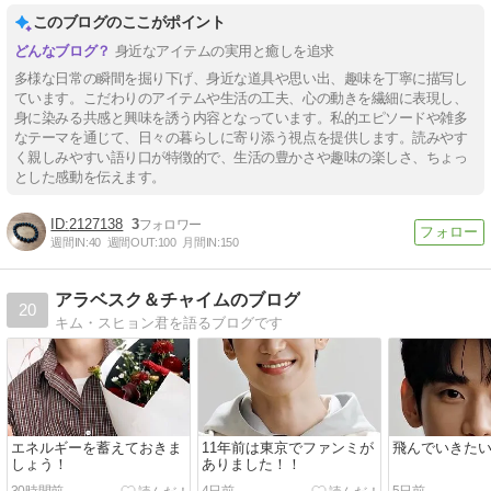
このブログのここがポイント
身近なアイテムの実用と癒しを追求
多様な日常の瞬間を掘り下げ、身近な道具や思い出、趣味を丁寧に描写し
ています。こだわりのアイテムや生活の工夫、心の動きを繊細に表現し、
身に染みる共感と興味を誘う内容となっています。私的エピソードや雑多
なテーマを通じて、日々の暮らしに寄り添う視点を提供します。読みやす
く親しみやすい語り口が特徴的で、生活の豊かさや趣味の楽しさ、ちょっ
とした感動を伝えます。
2127138
3
週間IN:
40
週間OUT:
100
月間IN:
150
アラベスク＆チャイムのブログ
20
キム・スヒョン君を語るブログです
エネルギーを蓄えておきま
11年前は東京でファンミが
飛んでいきた
しょう！
ありました！！
30時間前
4日前
5日前