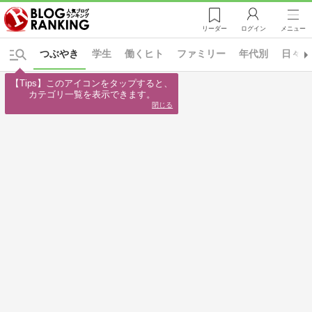
リーダー
ログイン
メニュー
つぶやき
学生
働くヒト
ファミリー
年代別
日々の
【Tips】このアイコンをタップすると、

カテゴリ一覧を表示できます。
閉じる