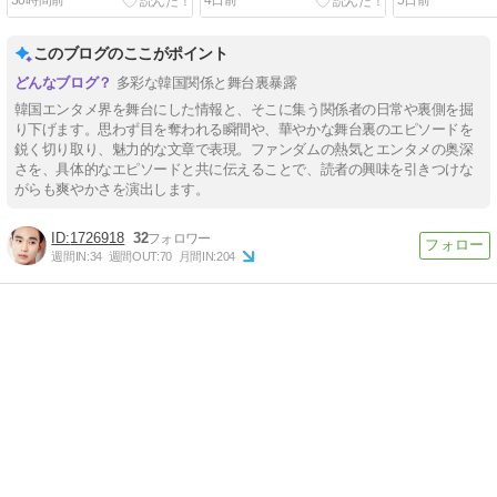
このブログのここがポイント
多彩な韓国関係と舞台裏暴露
韓国エンタメ界を舞台にした情報と、そこに集う関係者の日常や裏側を掘
り下げます。思わず目を奪われる瞬間や、華やかな舞台裏のエピソードを
鋭く切り取り、魅力的な文章で表現。ファンダムの熱気とエンタメの奥深
さを、具体的なエピソードと共に伝えることで、読者の興味を引きつけな
がらも爽やかさを演出します。
1726918
32
週間IN:
34
週間OUT:
70
月間IN:
204