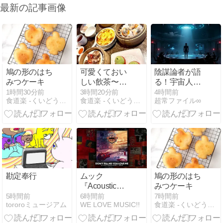
最新の記事画像
鳩の形のはち
可愛くておい
陰謀論者が語
みつケーキ
しい飲茶〜金
る！宇宙人と
魚の点心［紅
政府の密
1時間30分前
3時間20分前
4時間前
食道楽 -くいどうらく-
食道楽 -くいどうらく-
超常ファイル∞
磡 新飲茶 （林
約・・
森店）］
勘定奉行
ムック
鳩の形のはち
『Acoustic
みつケーキ
Guitar Book
5時間前
6時間前
7時間前
tororoミュージアム
WE LOVE MUSIC!!
食道楽 -くいどうらく-
63「特集：ヤ
マハのアイデ