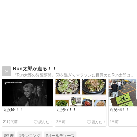
Run太郎が走る！！
9
『Run太郎の酔醒夢譚』50を過ぎてマラソンに目覚めたRun太郎は走って飲めば人生ケセラセラ\(^o^)／
近況58！！
近況57！！
近況56！！
21時間前
2日前
2日前
#料理
#ランニング
#オールディーズ