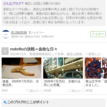
幅広い話題と洞察力の深さ
多彩なテーマを扱い、身近な出来事や考えを鋭く掘り下げるのが特徴で
す。時には時事や趣味、家族の話に触れながらも、核心を突く表現が散り
ばめられています。読み応えのある文章には、日常の中の新たな視点や気
づきが詰まっており、読者に深く刺さる内容となっています。
2063539
3
週間IN:
144
週間OUT:
640
月間IN:
944
rodolfoの決戦＝血栓な日々
8
2013年11月、突然肺梗塞発症して失神。最近は軽快。一度死んだせいか、より気ままな人生を送る。主なテーマは寿司、雑多な音楽と映像、ゴルフ、小説、映画。旅行。
後篇、2026年7月25日、京
2026年7月25日、京都の点
青山文平作「
都点邑。
邑にお邪魔。
みました。
昨日
3日前
4日前
このブログのここがポイント