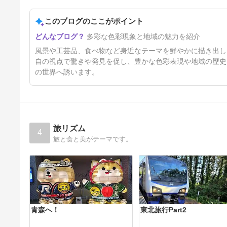
5日前
このブログのここがポイント
多彩な色彩現象と地域の魅力を紹介
風景や工芸品、食べ物など身近なテーマを鮮やかに描き出し
自の視点で驚きや発見を促し、豊かな色彩表現や地域の歴史
の世界へ誘います。
旅リズム
4
旅と食と美がテーマです。
青森へ！
東北旅行Part2