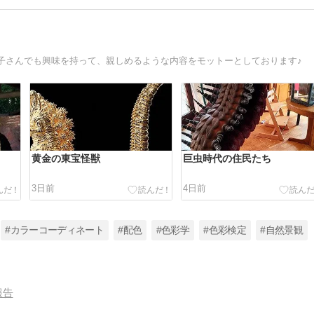
子さんでも興味を持って、親しめるような内容をモットーとしております♪
黄金の東宝怪獣
巨虫時代の住民たち
3日前
4日前
#カラーコーディネート
#配色
#色彩学
#色彩検定
#自然景観
報告