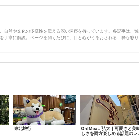
、自然や文化の多様性を伝える深い洞察を持っています。各記事は、独
を丁寧に解説。ページを開くたびに、目と心がうるおされる、粋な彩り
東北旅行
Oh!MeaL 弘大｜可愛さと美
しさを両方楽しめる話題のレ
トラン