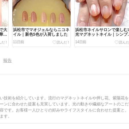
で大
浜松市でマオジェルならニコネ
浜松市ネイルサロンで楽しむ
華や
イル｜新色5色が入荷しました
光マグネットネイル｜シンプ
ネイ
なのに美しい指先へ
11日前
14日前
報告
り
い技術を紹介しています。流行のマグネットネイルや押し花、紫陽花を
ーンに合わせた提案も充実しています。光の動きや繊細なアートのこだ
容です。お客様一人ひとりの好みやライフスタイルに合わせた提案と、
ます。