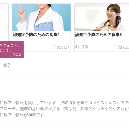
認知症予防のための食事4
認知症予防のための食事3
をフォロー。

81日前
4ヶ月前
えます。
閉じる
報告
に役立つ情報を提供しています。摂取過多を防ぐコツやストレスケアの
プローチ。無理のない健康維持を目指した、具体的かつ実用的な内容が
に役立つ情報が満載です。