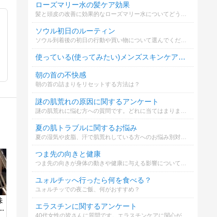
ローズマリー水の髪ケア効果
髪と頭皮の改善に効果的なローズマリー水についてどう思いますか？
ソウル初日のルーティン
ソウル到着後の初日の行動や買い物について選んでください
使っている(使ってみたい)メンズスキンケアブランドは？
朝の首の不快感
朝の首の詰まりをリセットする方法は？
謎の肌荒れの原因に関するアンケート
謎の肌荒れに悩む方への質問です。どれに当てはまりますか？
夏の肌トラブルに関するお悩み
夏の湿気や皮脂、汗で肌荒れしている方へのお悩み別対策についてどれに当てはまる？
つま先の向きと健康
つま先の向きが身体の動きや健康に与える影響について知っていますか？
ユォルチッへ行ったら何を食べる？
ユォルチッでの夜ご飯、何がおすすめ？
味
エラスチンに関するアンケート
ス
40代女性の皆さんに質問です。エラスチンケアに関心がありますか？