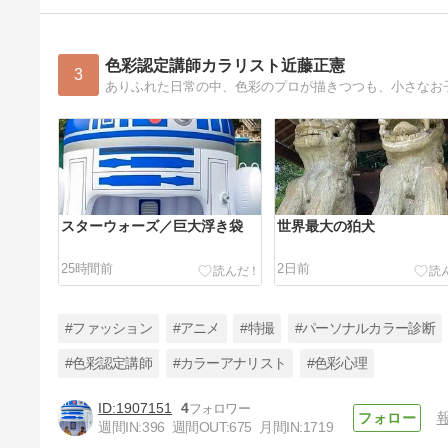
色彩認定講師カラリスト近藤正憲
3
ありふれた日常の中、色彩のプロが描きつつも、小さなお
スターウォーズ／巨大浮き袋
世界最大の狛犬
25時間前
2日前
#ファッション
#アニメ
#特撮
#パーソナルカラー診断
#色彩認定講師
#カラーアナリスト
#色彩心理
1907151
4
ドローン＆花火ショウ／戦闘機
週間IN:
396
週間OUT:
675
月間IN:
1719