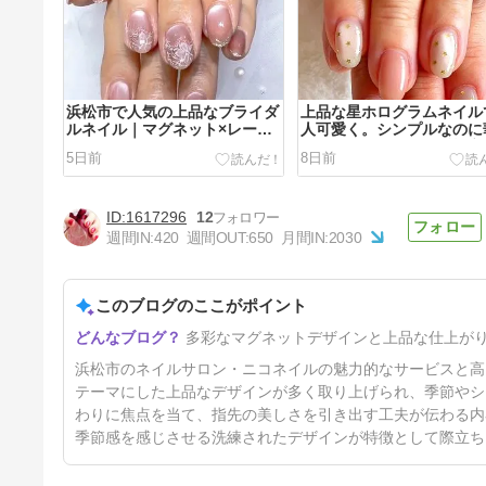
浜松市で人気の上品なブライダ
上品な星ホログラムネイル
ルネイル｜マグネット×レース
人可愛く。シンプルなのに
フラワーデザイン
かな人気デザイン｜浜松市
5日前
8日前
ルサロン・ニコネイル
1617296
12
週間IN:
420
週間OUT:
650
月間IN:
2030
このブログのここがポイント
浜松市で人気の流線デザインフ
多彩なマグネットデザインと上品な仕上が
ットネイル｜マグネットジェル
の上品な輝き【ニコネイル】
17日前
浜松市のネイルサロン・ニコネイルの魅力的なサービスと高
テーマにした上品なデザインが多く取り上げられ、季節やシ
わりに焦点を当て、指先の美しさを引き出す工夫が伝わる内
季節感を感じさせる洗練されたデザインが特徴として際立ち