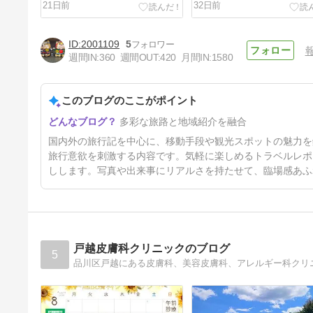
21日前
32日前
2001109
5
週間IN:
360
週間OUT:
420
月間IN:
1580
このブログのここがポイント
聖水タラク｜話題の韓国洋食レ
多彩な旅路と地域紹介を融合
ストランで大満足ランチ
54日前
国内外の旅行記を中心に、移動手段や観光スポットの魅力を
旅行意欲を刺激する内容です。気軽に楽しめるトラベルレポ
しします。写真や出来事にリアルさを持たせて、臨場感あふ
戸越皮膚科クリニックのブログ
5
品川区戸越にある皮膚科、美容皮膚科、アレルギー科クリ