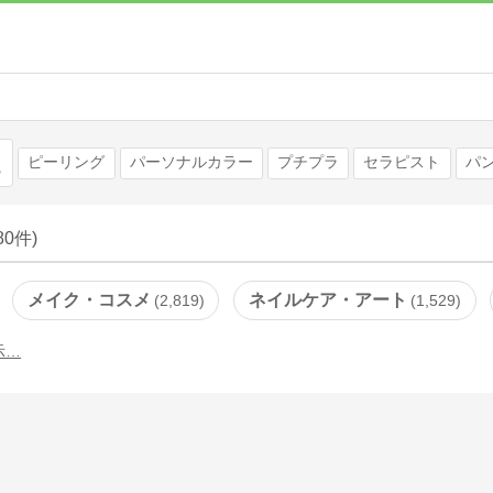
検索
ピーリング
パーソナルカラー
プチプラ
セラピスト
パ
180件)
メイク・コスメ
ネイルケア・アート
2,819
1,529
示…