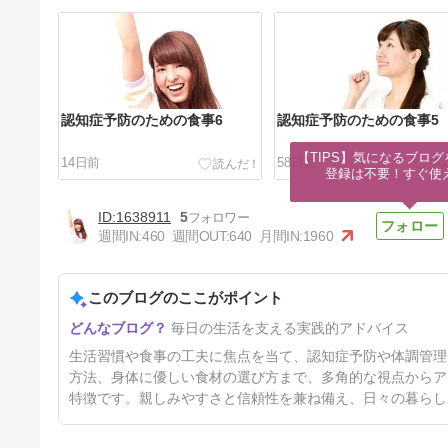
認知症予防のための食事6
認知症予防のための食事5
【TIPS】気になるブログ
14日前
58日前
登録は不要！すぐ使
1638911
5
週間IN:
460
週間OUT:
640
月間IN:
1960
このブログのここがポイント
認知症予防のための食事2
毎日の生活を支える実践的アドバイス
5ヶ月前
生活習慣や食事の工夫に焦点を当て、認知症予防や体調管理
方法、身体に優しい食材の選び方まで、多角的な視点からア
特徴です。親しみやすさと信頼性を兼ね備え、日々の暮らし