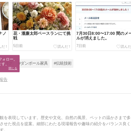
ナノ
花・瀧廉太郎ベースランにて挑
7月30日8:00〜17:00 間のメ
戦
ルが消えました。
5日前
7日前
フォロー。

楽ブログ
#ダンボール家具
#伝統技術
ます。
閉じる
報告
観を表現しています。歴史や文化、自然の風景、ペットの温かさまで多
させた視点を提案。細部にわたる現場報告や趣味の紹介をバランス良く
す。