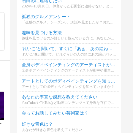
石田彰に連絡したい
2024年10月10日、仲良かった石田彰に連絡がない。どうする？
孤独のグルメアンケート
「孤独のグルメ」シーズン6、10話を見ましたか？お気に入りの回は？
趣味を見つける方法
趣味を見つけるのが難しいと悩んでいる方に、あなたがおすすめの見つけ方は？
‘れいこ’と聞いて、すぐに「あぁ、あの絵ね・・・」とすぐに頭に浮かんだ？
‘れいこ’像と聞いて、どれぐらいの人の頭にあの絵がパッと浮かぶのか、割合を知りたくなりました。日本人なら限りなく100%に近いのでは？みんな知ってるトラウマレベルの絵・・・（笑）
全身ボディペインティングのアーティストが街中にいたら、どうしますか？
全身ボディペインティングのアーティストが街中や電車内に現れたら、どうしますか？アーティストは撮影や触られることを拒否しない前提で回答お願いします。
アートとしてのボディペインティングを知っていますか
アートとしてのボディペインティングを知っていますか？
あなたの率直な感想を教えてください
YouTubeやTikTokなど動画コンテンツって身近な存在ですよね。その動画を制作する 動画編集 ってどう思いますか？こそっと教えてください。
会ってお話してみたい芸術家は？
好きな青色は？
ー
あなたが好きな青色を教えてください