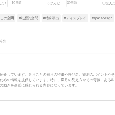
10日前
39日前
癒しの空間
#幻想的空間
#特殊演出
#ディスプレイ
#spacedesign
報告
紹介しています。各月ごとの満月の特徴や呼び名、観測のポイントやそ
ための情報を提供しています。特に、満月の見え方やその背後にある科
の動きを身近に感じられる内容になっています。