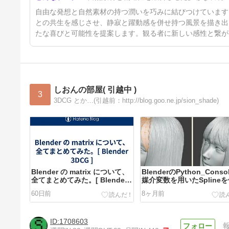
自由な発想と自然素材の持つ潤いを巧みに結びつけています
との共生を感じさせ、静寂と躍動感を併せ持つ風景を描き出
たな喜びと可能性を提案します。観る者に新しい感性と繋が
しおんの部屋( 引越中 )
3
3DCG とか…(引越前：http://blog.goo.ne.jp/sion_shade)
Blender の matrix について、
BlenderのPython_Conso
全てまとめてみた。[ Blender
媒介変数を用いたSpline
3DCG ]
(1)[ Blender 3DCG pytho
60日前
8ヶ月前
1708603