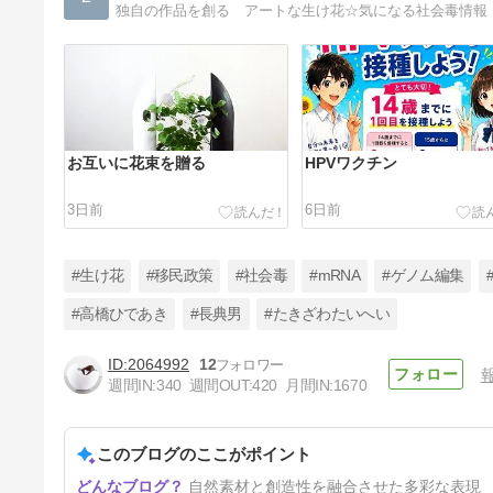
独自の作品を創る アートな生け花☆気になる社会毒情報
お互いに花束を贈る
HPVワクチン
3日前
6日前
#生け花
#移民政策
#社会毒
#mRNA
#ゲノム編集
#高橋ひであき
#長典男
#たきざわたいへい
2064992
12
ドライフラワー・加工品は、実
週間IN:
340
週間OUT:
420
月間IN:
1670
に面白い
19日前
このブログのここがポイント
自然素材と創造性を融合させた多彩な表現