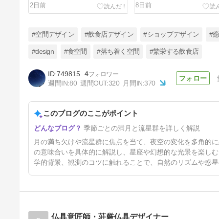
2日前
8日前
#空間デザイン
#飲食店デザイン
#ショップデザイン
#
#design
#食空間
#落ち着く空間
#繁栄する飲食店
749815
4
同じ暦月内で2回目の満月は
週間IN:
80
週間OUT:
320
月間IN:
370
「ブルームーン」と呼ばれる。
69日前
このブログのここがポイント
季節ごとの満月と流星群を詳しく解説
月の満ち欠けや流星群に焦点を当て、夜空の変化を多角的に
の意味合いを具体的に解説し、星座や幻想的な光景を楽しむ
学的背景、観測のコツに触れることで、自然のリズムや惑星
仏具意匠師・荘厳仏具デザイナー