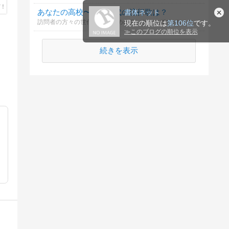
あなたの高校〜大学時代の流行歌は？
書体ネット
訪問者の方々の世代を知るためのアンケートです♪もっといい曲などあれば思い出と共にご記載ください♪♪
現在の順位は
第106位
です。
≫
このブログの順位を表示
続きを表示