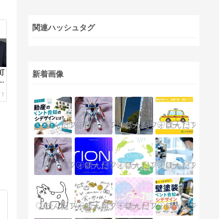
関連ハッシュタグ
町
新着画像
属
た