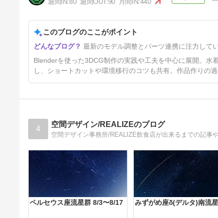
週間IN:
80
週間OUT:
90
月間IN:
440
このブログのここがポイント
水着まちゅり 2025 参加[
最新のモデル調整とパーツ連携に注力して
Blender 3DCG 女の子 ]
1年1ヶ月前
Blenderを使った3DCG制作の実践や工夫を中心に展開
し、ショートカットや環境移行のコツも共有。作品作りの過
空間デザイン/REALIZEのブログ
4
空間デザイン事務所/REALIZE飲食店が出来るまでの記
ペルセウス座流星群 8/3〜8/17
みずがめ座δ(デルタ)南流