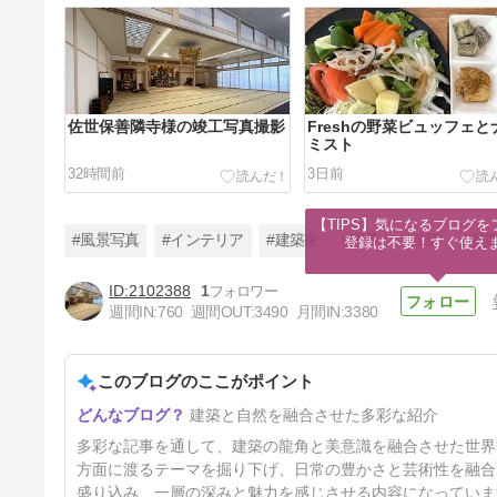
佐世保善隣寺様の竣工写真撮影
Freshの野菜ビュッフェと
ミスト
32時間前
3日前
【TIPS】気になるブログを
#風景写真
#インテリア
#建築家
#家具
#建築
#音
登録は不要！すぐ使え
2102388
1
週間IN:
760
週間OUT:
3490
月間IN:
3380
昨日は揺れました。
このブログのここがポイント
8日前
建築と自然を融合させた多彩な紹介
多彩な記事を通して、建築の龍角と美意識を融合させた世界
方面に渡るテーマを掘り下げ、日常の豊かさと芸術性を融合
盛り込み、一層の深みと魅力を感じさせる内容になっていま