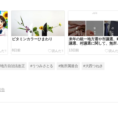
ビタミンカラーひまわり
来年の統一地方選や市議選、
議選、村議選に関して、無所
連合と連携しながら立候補し
8日前
13日前
いという方を募集
#地方自治法改正
#うつみさとる
#無所属連合
#大西つねき
報告