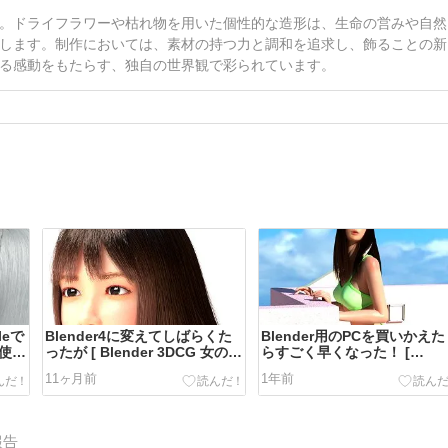
。ドライフラワーや枯れ物を用いた個性的な造形は、生命の営みや自然
します。制作においては、素材の持つ力と調和を追求し、飾ることの新
る感動をもたらす、独自の世界観で彩られています。
leで
Blender4に変えてしばらくた
Blender用のPCを買いかえた
を使う
ったが [ Blender 3DCG 女の子
らすごく早くなった！ [
n ]
]
Blender 3DCG Win11 ]
11ヶ月前
1年前
報告