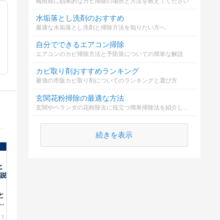
梅雨前に効果的なカビ掃除の場所と方法を教えてください
水垢落とし洗剤のおすすめ
最適な水垢落とし洗剤と掃除方法を知りたい方へ
自分でできるエアコン掃除
エアコンのカビ掃除方法と予防策についての簡単な解説
カビ取り剤おすすめランキング
最強の市販カビ取り剤についてのランキングと選び方
玄関花粉掃除の最適な方法
玄関やベランダの花粉除去に役立つ簡単掃除法を紹介します。
ン回しなどの、さまざまな解錠技術等をお教え致します。 マンツーマンで指導しますから、短期間で効率良く習得可能です。
続きを表示
と
解