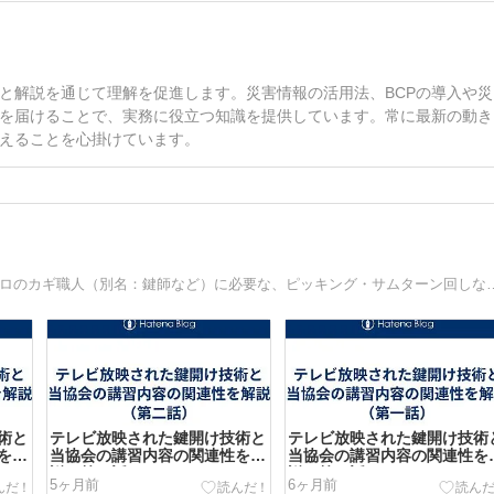
と解説を通じて理解を促進します。災害情報の活用法、BCPの導入や災
を届けることで、実務に役立つ知識を提供しています。常に最新の動き
えることを心掛けています。
本気で鍵屋を目指す方にピッキング等をお教えします。 プロのカギ職人（別名：鍵師など）に必要な、ピッキング・サムター
術と
テレビ放映された鍵開け技術と
テレビ放映された鍵開け技術
を解
当協会の講習内容の関連性を解
当協会の講習内容の関連性を
説（第二話）
説（第一話）
5ヶ月前
6ヶ月前