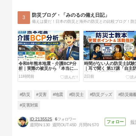
防災ブログ・「みのるの備え日記」
3
令和8年熊本地震・介護BCP分
時間がない人の防災士試験
析｜実際の被災から「本当に必
｜耳で聞く 第17講「自主
要な介護BCP」を考える30記
活動と地区防災計画」重要
11時間前
2日前
事まとめページ ―令和8年熊本
ント【ポッドキャストブロ
地震・介護BCP分析シリーズ
2026.8.6更新
2026.8.8更新
#防災
#災害
#地震
#防災士
#防災グッズ
#防災備
#災害対策
2135525
6
報
暑さ寒さ対策（体育館避難の現
週間IN:
130
週間OUT:
450
月間IN:
570
実）｜令和8年熊本地震から考
える避難所と車中泊の1週間 ―
4日前