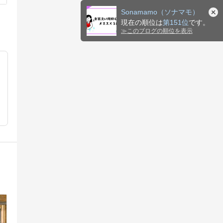
Sonamamo（ソナマモ）
現在の順位は
第151位
です。
≫
このブログの順位を表示