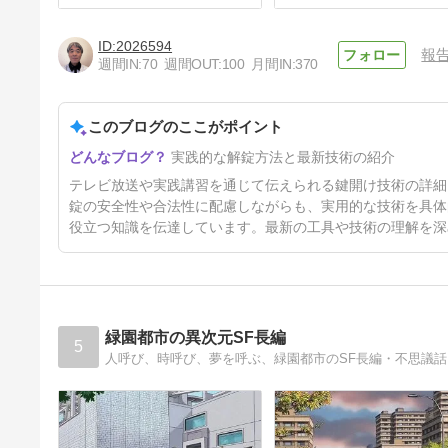
2026594
報
週間IN:
70
週間OUT:
100
月間IN:
370
このブログのここがポイント
「不動産関係向けの鍵管理講
実践的な解錠方法と最新技術の紹介
座」も実施しています。
8ヶ月前
テレビ放送や実践講習を通じて伝えられる鍵開け技術の詳細
錠の安全性や合法性に配慮しながらも、実用的な技術を具体
役立つ知識を伝達しています。最新の工具や技術の理解を深
緑園都市の異次元SF長編
5
人呼び、時呼び、夢を呼ぶ、緑園都市のSF長編・不思議話