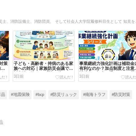
備えは愛だ！日本の防災と海外の
対策
子ども・高齢者・持病のある家
事業継続力強化計画は補助金
防災
族への対応｜家族防災会議で支
有利なのか？加点制度と注意
ポイ
援方法を決める 「誰が助ける
補助金の加点を受けても、災
3日前
3日前
グ】
か」だけでは足りない――家族
対応力が加点されるわけでは
一人ひとりの必要を洗い出す個
い―「全国対応情報」事業継
別支援計画⑧ 2026.8.5更新
力強化計画シリーズ 2026.8.5
更新
蓄品
#地震保険
#bcp
#防災リュック
#南海トラフ
#防災対策
告