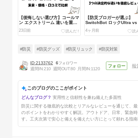
【後悔しない選び方】コールマ
【防災ブロガーが選ぶ】
ン エクストリーム 違いを重
SwitchBot ロックUltra vs
量・価格・口コミで比較
3つの決定的な違いを徹底
23日前
4ヶ月前
ュー
#防災
#防災グッズ
#防災リュック
#防災対策
2133762
6
報
週間IN:
210
週間OUT:
80
月間IN:
1120
【防災にも使える！】SOTO
ST-310とST-340の違い3選｜
レビュー・口コミ・評判まとめ
このブログのここがポイント
5ヶ月前
実用性と信頼性を兼ね備えた多面性
防災に関する徹底的な比較とリアルなレビューを通じて、最
のポイントをわかりやすく解説。アウトドア、日常、緊急時
す。工夫次第で安心と備えを備えたい方にとって頼れる指南