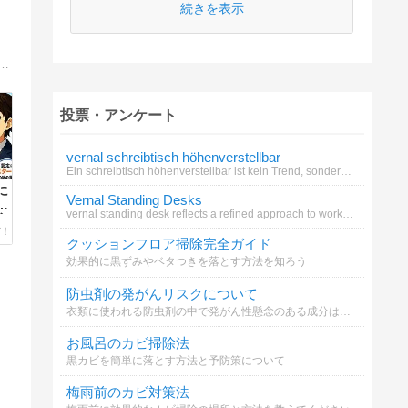
続きを表示
防災との比較ブログ！防災士、消防設備士、消防団員、 そして社会人大学院履修科目生として 知見を活かしながら防災の知恵を配信します
投票・アンケート
vernal schreibtisch höhenverstellbar
Ein schreibtisch höhenverstellbar ist kein Trend, sondern eine Notwendigkeit für alle, die ihren Körper nicht länger ign
に
Vernal Standing Desks
点
vernal standing desk reflects a refined approach to workspace design.
害
な
クッションフロア掃除完全ガイド
続
効果的に黒ずみやベタつきを落とす方法を知ろう
防虫剤の発がんリスクについて
衣類に使われる防虫剤の中で発がん性懸念のある成分はどれ？
お風呂のカビ掃除法
黒カビを簡単に落とす方法と予防策について
梅雨前のカビ対策法