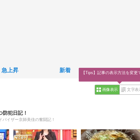
急上昇
新着
【Tips】記事の表示方法を変更
画像表示
文字表
つ防犯日記！
ドバイザー京師美佳の奮闘記！