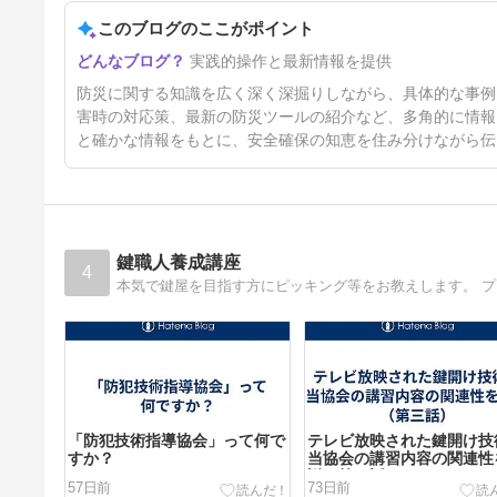
香川レジリエンス防災ポータル
サイト 2026.8.4更新
このブログのここがポイント
実践的操作と最新情報を提供
防災に関する知識を広く深く深掘りしながら、具体的な事例
害時の対応策、最新の防災ツールの紹介など、多角的に情報
と確かな情報をもとに、安全確保の知恵を住み分けながら伝
鍵職人養成講座
4
「防犯技術指導協会」って何で
テレビ放映された鍵開け技
すか？
当協会の講習内容の関連性
説（第三話）
57日前
73日前