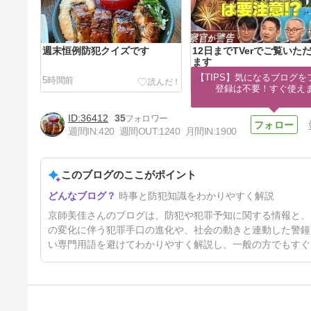
週末恒例防犯クイズです
12日までTVerでご覧いた
ます
【TIPS】気になるブログを
5時間前
2日前
登録は不要！すぐ使え
36412
35
週間IN:
420
週間OUT:
1240
月間IN:
1900
このブログのここがポイント
なぜ金庫にお金をもどさせたの
時事と防犯知識をわかりやすく解説
か？
4日前
京師美佳さんのブログは、防犯や犯罪予知に関する情報と、
の変化に伴う犯罪手口の進化や、社会の動きと連動した警鐘
い専門用語を避けてわかりやすく解説し、一般の方でもすぐ