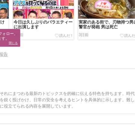
だけ
今日は久しぶりのバラエティー
実家のある街で、刃物持つ男
に出演します
警官が発砲 男は死亡
フォロー。

3日前
3日前
ます。
閉じる
報告
それにまつわる最新のトピックスを的確に伝える特色を持ちます。時代
を鋭く投げかけ、日常の安全を考えるヒントを具体的に示します。難し
に役立てられる内容を展開しています。