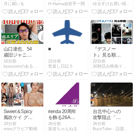
月に願いを
H-Hama@岩手一関
ゆるすけお買い得ブログ
ク用レーシン
ム】オリジナ
グツナギ
ル商品やおし
ゃれ家具2,000
点〜
山口達也、54
■
『デスノー
歳旧ジャニの
ト』見る順番
本業の姿に感
＆「天才頭脳
22分前
16分前
22分前
世直し日記５
kyoucomのあることないこと
30秒読み映画ドラマ分類集
涙 現在は家賃
戦・ダークヒ
3.4万円の懐事
ーロー」の似
情
た映画【おす
すめの映画ド
ラマ集】
Sweet＆Spicy
rienda 20周年
台北中心への
風吹ケイ グラ
を飾る26AW
攻撃阻止「橋
ビア
LOOKモデル
封鎖」訓練 大
23分前
26分前
26分前
missグラビア動画
坂道ちゃんねる
BuzzTube：話題・流行・旬・最新・注目の動画サイト
に金川紗耶が
規模軍事演習