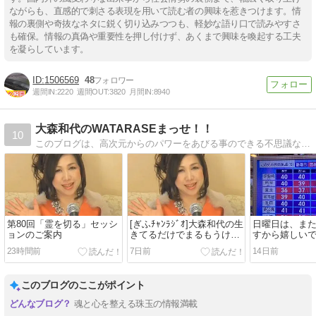
ながらも、直感的で刺さる表現を用いて読む者の興味を惹きつけます。情
報の裏側や奇抜なネタに鋭く切り込みつつも、軽妙な語り口で読みやすさ
も確保。情報の真偽や重要性を押し付けず、あくまで興味を喚起する工夫
を凝らしています。
1506569
48
週間IN:
2220
週間OUT:
3820
月間IN:
8940
大森和代のWATARASEまっせ！！
10
このブログは、高次元からのパワーをあびる事のできる不思議なブログ。あなたの人生を望むとおりに歩めるように、毎日、ここへ帰ってきてね。
第80回「霊を切る」セッシ
[ぎふﾁｬﾝﾗｼﾞｵ]大森和代の生
日曜日は、ま
ョンのご案内
きてるだけでまるもうけ
すから嬉しいで
(7/25放送分)
23時間前
7日前
14日前
このブログのここがポイント
魂と心を整える珠玉の情報満載