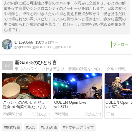
人の内側に眠る可能性と宇宙のエネルギーを巧みに交差させ、心と魂の解
放を促す言霊やシンクロニシティのメッセージを紹介します。日常の変化
や困難も、成長と気づきのための扉と捉える視点が広がり、覗き見るだけ
では得られない深いスピリチュアルな気づきへと導きます。静かな言葉の
中に秘められた現実の鍵を見つけ、自分らしい繁栄を追い求める勇気を育
む場です。
1690566
190
週間IN:
1090
週間OUT:
3130
月間IN:
6830
新Gan☆のひとり言
22
東北のハワイ いわき市より 音楽の話題を中心に グルメ情報や旅日記などを掲載しています。ライブは、弾き語りで出演したり飛び込みバンドで演奏したりしてますのでよろしくお願いいたします。
こういうのがいいんだよ！
QUEEN Open Live
QUEEN Open L
定食 at 旬菜旬魚たいまん
vol.371♪Ⅱ
vol.371♪Ⅰ
2時間50分前
25時間前
2日前
#株式投資
#QOL
#いわき市
#アマチュアライブ