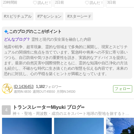
23時間前
2日前
3日前
#スピリチュアル
#アセンション
#スターシード
このブログのここがポイント
霊性と現代の安全策を融合した内容
地震や戦争、超常現象、霊的な領域まで多角的に展開し、現実とスピリチ
ュアルの関係性に焦点を当てています。緊急時や将来への不安に寄り添い
つつも、自己防衛や気づきの重要性を説き、実践的なアドバイスを提供し
ます。最新の自然災害や国際情勢とともに、霊的な知識や自己浄化の方法
も紹介し、不確かな時代に生き抜くための智慧を伝える内容です。未来の
恐れに対抗し、心の平穏を築くヒントが満載となっています。
1436453
1,182
週間IN:
6830
週間OUT:
45550
月間IN:
34530
トランスレーターMiyuki ブログ∞
4
神々・聖地・周波数・成功のエキスパート地球の聖地を旅するトラベラー