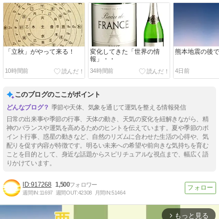
「立秋」がやって来る！
変化してきた「世界の情
熊本地震の後
報」・・
10時間前
34時間前
4日前
このブログのここがポイント
季節や天体、気象を通じて運気を整える情報発信
日常の出来事や季節の行事、天体の動き、天気の変化を紐解きながら、精
神のバランスや運気を高めるためのヒントを伝えています。夏や季節のポ
イント行事、惑星の動きなど、自然のリズムに合わせた生活の心得や、気
配りを促す内容が特徴です。明るい未来への希望や前向きな気持ちを育む
ことを目的として、身近な話題からスピリチュアルな視点まで、幅広く語
りかけています。
917268
1,500
週間IN:
11697
週間OUT:
42308
月間IN:
51464
もっと見る
arrow_forward_ios