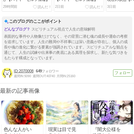
フ情報】
29時間前
2日前
3日前
このブログのここがポイント
スピリチュアル視点で人生の意味解明
表面的な事件や人物像だけでなく、その背景に潜む魂の成長や運命の考察
を追求しています。人生の難局や不祥事には深い意義が存在し、個人の成
長や魂の進化に繋がる要素が強調されています。スピリチュアルな観点を
通じて、人生の試練や出来事の奥底にある真理を探求し、新たな気づきを
もたらす構成となっています。
2070008
649
週間IN:
5090
週間OUT:
40740
月間IN:
25160
最新の記事画像
色んな人がい
現実は目で見
『闇大公様を