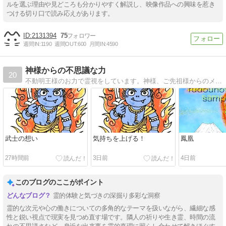
ルを選ぶ理由や見どころも分かりやすく解説し、映像作品への興味を惹き
つける切り口で読み応えがあります。
2131394
75
週間IN:
1190
週間OUT:
600
月間IN:
4590
神様からの不思議な力
20
不動明王様のお力で霊視をしています。神様、ご先祖様からのメッセージをお伝えしたり前世を視ます。
武士の想い
気持ちを上げる！
鳳凰
27時間前
3日前
4日前
このブログのここがポイント
霊的体験と気づきの深掘り多彩な洞察
霊的な次元や心の働きについての多角的なテーマを扱いながら、繊細な感
性と鋭い視点で現実を見つめ直す場です。隣人の祈りや生き霊、時間の流