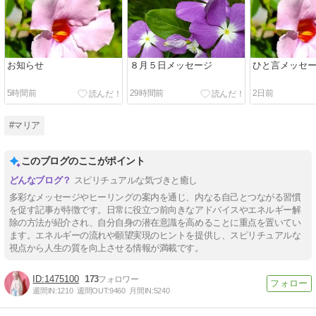
お知らせ
８月５日メッセージ
ひと言メッセージ
5時間前
29時間前
2日前
#マリア
このブログのここがポイント
スピリチュアルな気づきと癒し
多彩なメッセージやヒーリングの案内を通じ、内なる自己とつながる習慣
を促す記事が特徴です。日常に役立つ前向きなアドバイスやエネルギー解
除の方法が紹介され、自分自身の潜在意識を高めることに重点を置いてい
ます。エネルギーの流れや願望実現のヒントを提供し、スピリチュアルな
視点から人生の質を向上させる情報が満載です。
1475100
173
週間IN:
1210
週間OUT:
9460
月間IN:
5240