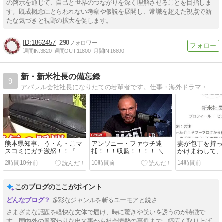
の啓示を通じて、自己と世界のつながりを深く理解させることを目指しま
す。既成概念にとらわれない考察や仮説を展開し、常識を超えた視点で新
たな気づきと視野の拡大を促します。
1862457
290
週間IN:
3820
週間OUT:
11800
月間IN:
16890
新・新米社長の備忘録
9
アパレル会社社長になりたての若輩者です。仕事・海外ドラマ・家族・飼い猫など日頃のことを綴っていきますね。
熊本県知事、う・ん・こマ
アンソニー・ファウチ逮
妻が包丁を持
スコミにガチ激怒！！『ア
捕！！！収監！！！！ ＼
かけまわして
ンタら人・・・間じゃねー
(^_^)／
警察署に飛び
2時間10分前
10時間前
14時間前
ーーー (╬ಠ益ಠ)』
の職業はなん
このブログのここがポイント
多彩なジャンルを斬るユーモアと鋭さ
さまざまな話題を軽快な文体で届け、時に驚きや笑いを誘うのが特徴で
す。国内外の風変わりな出来事から社会情勢の裏側まで、幅広く取り上げ