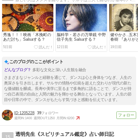
秀逸！！！映画「木挽町の
脳科学・若さの万華鏡 中野
健やかさ..五木
あだ討ち」Salsaする？
信子先生 Salsaする？
春樹 『ありが
絵さん Salsa
5日前
12日前
19日前
このブログのここがポイント
多彩な文化と深い人生観を融合
さまざまなジャンルと経験を通じて、ダンスは心と身体をつなぎ、人生の
奥深さを引き出します。サルサの情熱や伝統を超えた交わりが現代の新た
な価値観を醸成。長寿や美学に至るまで多角的に語ることで、ダンスが持
つ自己表現の自由と人間の魅力を輝かせる舞台となっています。人生の節
目や日常の中で、ダンスがもたらす気づきと感動を伝えています。
1205228
39
週間IN:
1400
週間OUT:
1250
月間IN:
6200
透明先生《スピリチュアル鑑定》占い師日記
15