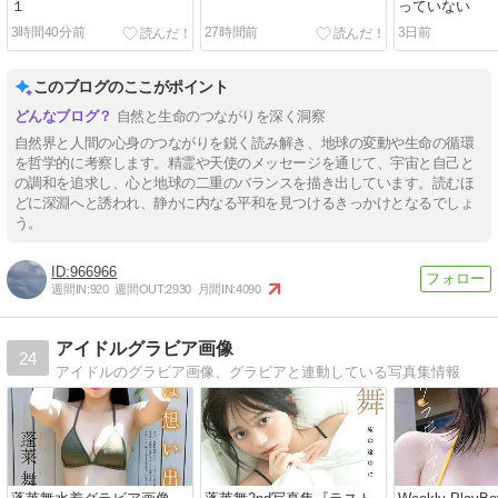
１
っていない
3時間40分前
27時間前
3日前
このブログのここがポイント
自然と生命のつながりを深く洞察
自然界と人間の心身のつながりを鋭く読み解き、地球の変動や生命の循環
を哲学的に考察します。精霊や天使のメッセージを通じて、宇宙と自己と
の調和を追求し、心と地球の二重のバランスを描き出しています。読むほ
どに深淵へと誘われ、静かに内なる平和を見つけるきっかけとなるでしょ
う。
966966
週間IN:
920
週間OUT:
2930
月間IN:
4090
アイドルグラビア画像
24
アイドルのグラビア画像、グラビアと連動している写真集情報