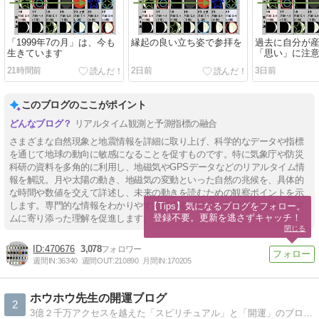
「1999年7の月」は、今も
縁起の良い立ち姿で参拝を
過去に自分が
生きています
「思い」に注
21時間前
2日前
3日前
このブログのここがポイント
リアルタイム観測と予測指標の融合
さまざまな自然現象と地震情報を詳細に取り上げ、科学的なデータや指標
を通じて地球の動向に敏感になることを促すものです。特に気象庁や防災
科研の資料を多角的に利用し、地磁気やGPSデータなどのリアルタイム情
報を解説。月や太陽の動き、地磁気の変動といった自然の兆候を、具体的
な時間や数値を交えて詳述し、未来の動きを読むための観察ポイントを示
します。専門的な情報をわかりやすく伝えることで、自然界と地球のリズ
【Tips】気になるブログをフォロー。

登録不要。更新を逃さずキャッチ！
ムに寄り添った理解を促進します。
閉じる
470676
3,078
週間IN:
36340
週間OUT:
210890
月間IN:
170205
ホウホウ先生の開運ブログ
2
3億２千万アクセスを越えた「スピリチュアル」と「開運」のブログです。「幸せや開運を望む方」や「今のあなたの運気」をアップしたい方にお勧めです。