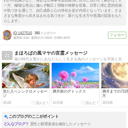
れの不思議さなど、身近な出来事を霊的真理に照らし合わせて解きほぐす
一方、極端な視点に偏らず幅広く情報や体験を収集。日常に潜む霊的兆候
や気づきを通じて、自己成長と心の浄化を促す内容となっています。さま
ざまな角度から吹き込まれる気づきが、新たな生き方や意識の拡張をもた
らします。
1427510
381
週間IN:
1180
週間OUT:
10940
月間IN:
4870
まほろばの風マヤの言霊メッセージ
21
風の時代を豊かにあなたらしく生きる為のメッセージを宇宙と共同創造してお届けいたします
見た人へシンクロメッセー
満月前のデトックス
満月までの7日
ジ
方
3日前
12日前
16日前
このブログのここがポイント
霊性と願望達成を融合したメッセージ