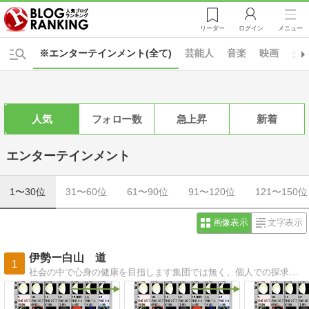
リーダー
ログイン
メニュー
※エンターテインメント(全て)
芸能人
音楽
映画
ダ
人気
フォロー数
急上昇
新着
エンターテインメント
1〜30位
31〜60位
61〜90位
91〜120位
121〜150位
画像表示
文字表示
伊勢ー白山 道
1
社会の中で心身の健康を目指します集団では無く、個人での探求を目指します