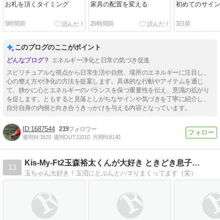
お札を頂くタイミング
家具の配置を変える
初めてのサイ
5時間前
29時間前
3日前
このブログのここがポイント
エネルギー浄化と日常の気づき促進
スピリチュアルな視点から日常生活や自然、場所のエネルギーに注目し、
心の整え方や浄化の方法を提案します。具体的な行動やアイテムを通じ
て、静かに心とエネルギーのバランスを保つ重要性を伝え、意識の拡がり
を促します。ともすると見落としがちなサインや気づきを丁寧に紹介し、
自分自身の内側と向き合うきっかけを与える内容となっています。
1687544
219
週間IN:
1820
週間OUT:
11010
月間IN:
8140
Kis-My-Ft2玉森裕太くんが大好き ときどき息子…
13
玉ちゃん大好き！玉沼にとぷんとハマりまくってます（笑）