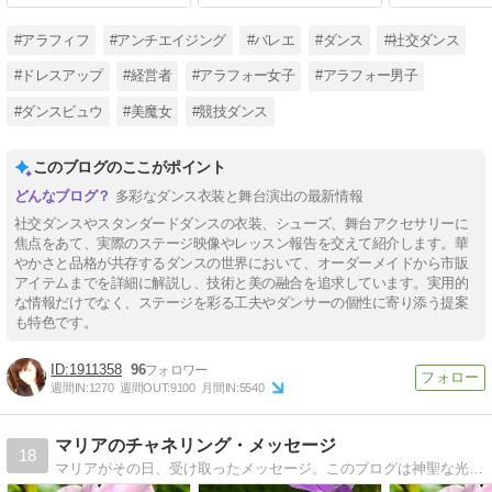
#アラフィフ
#アンチエイジング
#バレエ
#ダンス
#社交ダンス
#ドレスアップ
#経営者
#アラフォー女子
#アラフォー男子
#ダンスビュウ
#美魔女
#競技ダンス
このブログのここがポイント
多彩なダンス衣装と舞台演出の最新情報
社交ダンスやスタンダードダンスの衣装、シューズ、舞台アクセサリーに
焦点をあて、実際のステージ映像やレッスン報告を交えて紹介します。華
やかさと品格が共存するダンスの世界において、オーダーメイドから市販
アイテムまでを詳細に解説し、技術と美の融合を追求しています。実用的
な情報だけでなく、ステージを彩る工夫やダンサーの個性に寄り添う提案
も特色です。
1911358
96
週間IN:
1270
週間OUT:
9100
月間IN:
5540
マリアのチャネリング・メッセージ
18
マリアがその日、受け取ったメッセージ。このブログは神聖な光のエネルギーとリンクしています。ぜひ受け取ってみてください。