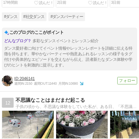
17時間前
2日前
3日前
#ダンス
#社交ダンス
#ダンスパーティー
このブログのここがポイント
多彩なダンスイベントとレッスン紹介
ダンス愛好者に向けてイベント情報やレッスンレポートを詳細に伝える特
徴を持ちます。華やかなパーティーや熱意あふれるレッスンの様子をタグ
付けや具体的なエピソードを交えながら伝え、読者新たなダンス体験や学
びのヒントを刺激的に提示します。
2046141
週間IN:
2150
週間OUT:
11440
月間IN:
10690
不思議なことはまだまだ起こる
12
子供の頃から、不思議な体験をしていた私が、ある日、「不思議なことはまだまだ起こる」という言葉を頭の中で聞き、その言葉通りの不思議な体験をすることになった話です