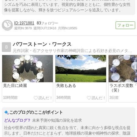
シズムを巧みに表現しています。視覚的な刺激とともに、個性豊かな女性
像を提案しながら、輝きを放つビジュアルシーンを追及しています。
1971881
83
週間IN:
3879
週間OUT:
23418
月間IN:
18585
パワーストーン・ワークス
8
元作詞家・石アクセサリ作家の神崎詞音による石好き必見のメタフィジカルストーン錬金術ミラクル実体験ブログ。毎月月末のオリジナル新作石アクセサリがご好評です。
見た目に綺麗
失敗もある
ラスボス度数
（笑）
10時間前
34時間前
3日前
このブログのここがポイント
未来予測や知識の深化を追求
社会や世界の隠れた真実に鋭く焦点を当て、未来に向かう多様な視点を提
示します。日本だけにとどまらず、地球規模の現象や精神性の探求、陰謀