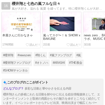
櫻井翔と七色の嵐フルな日々
16
嵐が大好き。溢れる 嵐愛 を綴ってます。特に櫻井翔くんが大好き、日々嵐の５人に癒されてます。
本屋さんに行かなきゃ
嵐ってスゲ〜！＆ SHOW x
news zero 
BAKUNE
ラボ、MUSIC E
2026 in TAI
17時間前
2日前
3日前
#櫻井翔
#newszero
#翔くん
#嵐ファンブログ
#嵐
#櫻井翔ファンブログ
#オトノハ
#ARASHI
#THE夜会
#SHOWチャンネル
このブログのここがポイント
多彩な活動と華やかさを伝える内容
櫻井翔さんの多岐にわたる活動を鮮やかに伝える総合情報媒体として、エ
ンターテインメントと取材の両面からその魅力を余すところなく紹介して
います。イベントレポートからテレビ出演、映画出演まで幅広くカバー