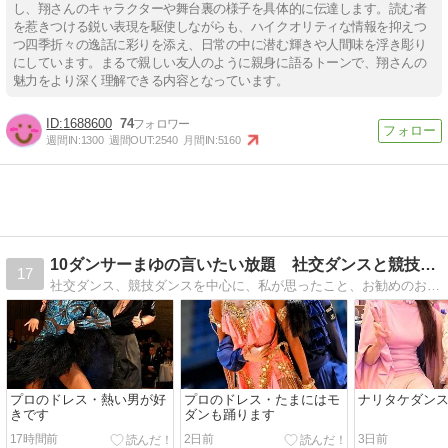
し、翔さんのキャラクターや舞台裏の様子を具体的に伝達します。読む者
を惹きつける鋭い表現を駆使しながらも、ハイクオリティな情報を抑えつ
つ四季折々の逸話に彩りを添え、日常の中に潜む輝きや人間味を浮き彫り
にしています。まるで親しい友人のように親身に語るトーンで、翔さんの
魅力をより深く理解できる内容となっています。
1688600
74
週間IN:
1300
週間OUT:
2540
月間IN:
5160
10ダンサーまゆの言いたい放題 社交ダンスと競技ダンス
17
社交ダンス、競技ダンスを中心に、私が思ったこと、お勧めのお遊びスポット、レッスン、ドレス、パーティー、グルメ情報等、好き勝手に書いて紹介していきます。
プロのドレス・熱い男が好
プロのドレス・たまにはモ
ナリタケダンス
きです
ダンも踊ります
17時間前
2日前
3日前