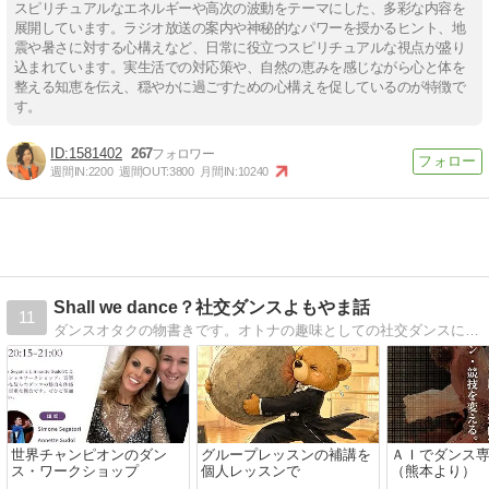
スピリチュアルなエネルギーや高次の波動をテーマにした、多彩な内容を
展開しています。ラジオ放送の案内や神秘的なパワーを授かるヒント、地
震や暑さに対する心構えなど、日常に役立つスピリチュアルな視点が盛り
込まれています。実生活での対応策や、自然の恵みを感じながら心と体を
整える知恵を伝え、穏やかに過ごすための心構えを促しているのが特徴で
す。
1581402
267
週間IN:
2200
週間OUT:
3800
月間IN:
10240
Shall we dance？社交ダンスよもやま話
11
ダンスオタクの物書きです。オトナの趣味としての社交ダンスについてのあれこれを綴ります
世界チャンピオンのダン
グループレッスンの補講を
ＡＩでダンス
ス・ワークショップ
個人レッスンで
（熊本より）