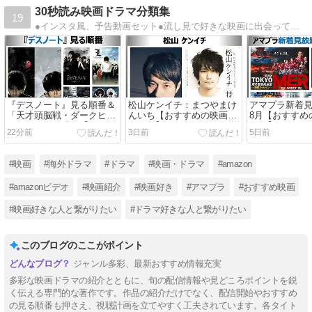
30秒読み映画ドラマ分類集
19
●インスタ風、予告動画セット●流し見で好きな映画に出会って欲しいブログ●素敵な映画時間お過ごしください●
『デスノート』見る順番＆
松山ケンイチ：まつやまけ
アマプラ新着見
「天才頭脳戦・ダークヒー
んいち【おすすめの映画ド
8月【おすすめ
ロー」の似た映画【おすす
ラマ集】
マ集】
22分前
3日前
5日前
めの映画ドラマ集】
#映画
#海外ドラマ
#ドラマ
#映画・ドラマ
#amazon
#amazonビデオ
#映画紹介
#映画好き
#アマプラ
#おすすめ映画
#映画好きな人と繋がりたい
#ドラマ好きな人と繋がりたい
このブログのここがポイント
ジャンル多彩、最新おすすめ情報充実
多彩な映画ドラマの紹介とともに、旬の配信情報や見どころポイントを鋭
く伝える専門的な著作です。作品の紹介だけでなく、配信開始やおすすめ
の見る順番も押さえ、視聴計画を立てやすく工夫されています。各タイト