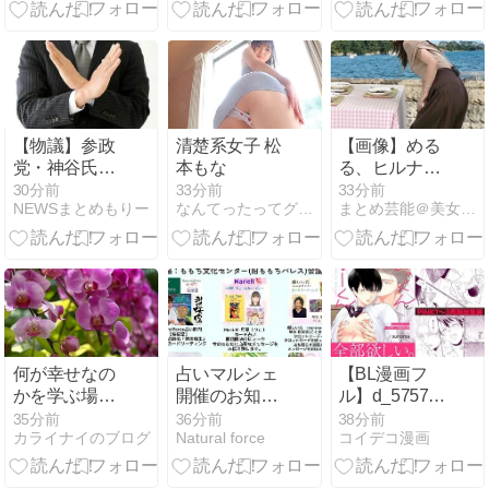
就任!
で戦車配置 総
統も訓練視察
(2026年8月7
日)
【物議】参政
清楚系女子 松
【画像】める
党・神谷氏
本もな
る、ヒルナン
「食料品の減
デス見せたデ
30分前
33分前
33分前
NEWSまとめもりー
なんてったってグラドル
まとめ芸能＠美女画像まとめブログ
税は愚策」←
カケツがそそ
じゃあ他にど
る
んな経済対策
があるんだ
よ？
何が幸せなの
占いマルシェ
【BL漫画フ
かを学ぶ場所
開催のお知ら
ル】d_575700
（地獄）
せ
| あっくんとま
35分前
36分前
38分前
カライナイのブログ
Natural force
コイデコ漫画
ーくん
PINK1〜3再録
完全版 | 落花