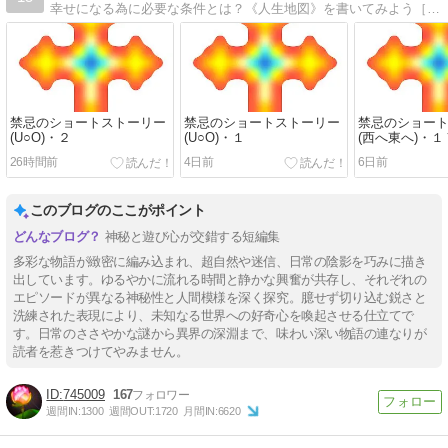
幸せになる為に必要な条件とは？《人生地図》を書いてみよう［厄除け対策/鬱病対策/トラウマ修復/幽体離脱/良縁/不妊/SEXレス夫婦/魔法陣/風水//繭気属性別パワースポット他］
禁忌のショートストーリー
禁忌のショートストーリー
禁忌のショー
(U○O)・２
(U○O)・１
(西へ東へ)・１
26時間前
4日前
6日前
このブログのここがポイント
神秘と遊び心が交錯する短編集
多彩な物語が緻密に編み込まれ、超自然や迷信、日常の陰影を巧みに描き
出しています。ゆるやかに流れる時間と静かな興奮が共存し、それぞれの
エピソードが異なる神秘性と人間模様を深く探究。臆せず切り込む鋭さと
洗練された表現により、未知なる世界への好奇心を喚起させる仕立てで
す。日常のささやかな謎から異界の深淵まで、味わい深い物語の連なりが
読者を惹きつけてやみません。
745009
167
週間IN:
1300
週間OUT:
1720
月間IN:
6620