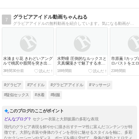
グラビアアイドル動画ちゃんねる
7
グラビアアイドルの無料動画を紹介しています。気になる動画が見つけやすいようにジャンル別、カップ別で分類しています。
水湊まり花 きわどいアング
水野瞳 圧倒的なルックスと
市原薫 Iカッ
ルで桃尻や股間を突き出す
天真爛漫さで魅了する水着
ロバストをエ
挑発ポーズ
グラビア
で激揉み
3時間30分前
18時間前
23時間前
#グラビア
#アイドル
#グラビアアイドル
#マッサージ
#疑似セックス
#水着
#制服
このブログのここがポイント
セクシー衣装と大胆披露の多彩な表現
現代のグラビア表現を鮮やかに描き出すテーマ性に富んだコンテンツが特
徴です。大胆な衣装や身体のラインを存分に魅せるスタイルを軸に、多彩
なセクシーシーンやダンス、ポーズを織り交ぜて、身体の魅力とエロティ