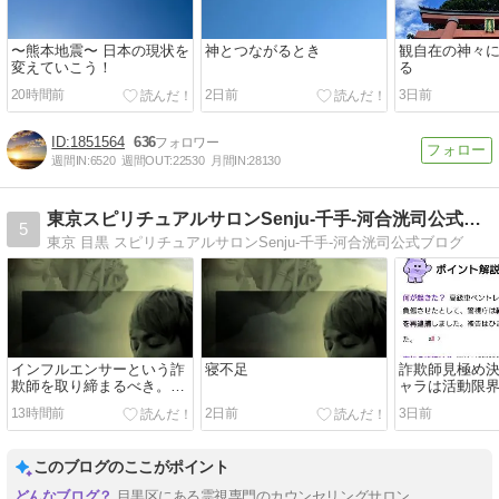
〜熊本地震〜 日本の現状を
神とつながるとき
観自在の神々
変えていこう！
る
20時間前
2日前
3日前
1851564
636
週間IN:
6520
週間OUT:
22530
月間IN:
28130
東京スピリチュアルサロンSenju-千手-河合洸司公式ブログ
5
東京 目黒 スピリチュアルサロンSenju-千手-河合洸司公式ブログ
インフルエンサーという詐
寝不足
詐欺師見極め
欺師を取り締まるべき。子
ャラは活動限
供が勘違いする。
迷惑省みずに
13時間前
2日前
3日前
る。
このブログのここがポイント
目黒区にある霊視専門のカウンセリングサロン