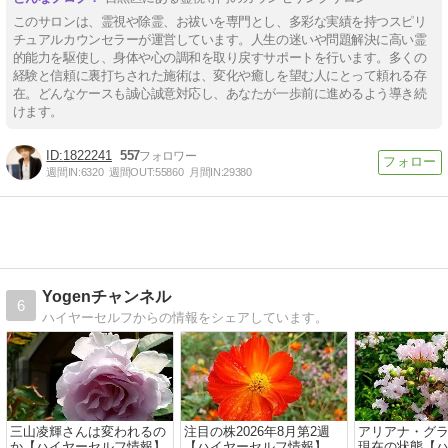
このサロンは、霊視や除霊、お祓いを専門とし、多彩な実績を持つスピリ
チュアルカウンセラーが運営しています。人生の迷いや問題解決に高い霊
的能力を駆使し、身体や心の調和を取り戻すサポートを行います。多くの
経験と信頼に裏打ちされた施術は、変化や癒しを望む人にとって頼れる存
在。どんなケースも誠心誠意対応し、あなたが一歩前に進めるよう導き続
けます。
1822241
557
週間IN:
6320
週間OUT:
55860
月間IN:
29380
Yogenチャンネル
6
ハイヤーセルフからの情報をシェアしています。
三山凌輝さんは変われるの
注目の株2026年8月第2週
アリアナ・グ
か【ハイヤーセルフ情報】
【ハイヤーセルフ情報】
現在の状態【