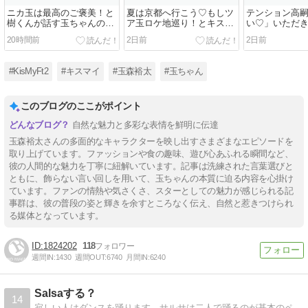
ニカ玉は最高のご褒美！と
夏は京都へ行こう♡もしツ
テンション高
樹くんが話す玉ちゃんの優
ア玉ロケ地巡り！とキスマ
い♡」いただき
男エピソード♡
イ情報盛りだくさん＆8/5ま
大阪夜公演
20時間前
2日前
2日前
いたま
#KisMyFt2
#キスマイ
#玉森裕太
#玉ちゃん
このブログのここがポイント
自然な魅力と多彩な表情を鮮明に伝達
玉森裕太さんの多面的なキャラクターを映し出すさまざまなエピソードを
取り上げています。ファッションや食の趣味、遊び心あふれる瞬間など、
彼の人間的な魅力を丁寧に紐解いています。記事は洗練された言葉選びと
ともに、飾らない言い回しを用いて、玉ちゃんの本質に迫る内容を心掛け
ています。ファンの情熱や気さくさ、スターとしての魅力が感じられる記
事群は、彼の普段の姿と輝きを余すところなく伝え、自然と惹きつけられ
る媒体となっています。
1824202
118
週間IN:
1430
週間OUT:
6740
月間IN:
6240
Salsaする？
14
寂しい人はダンスを踊ります。サルサは二人で踊るのが基本のペアダンス。嬉しい日にもダンスを踊ります。私たちのココロの奥にはラテンの風があるものです。