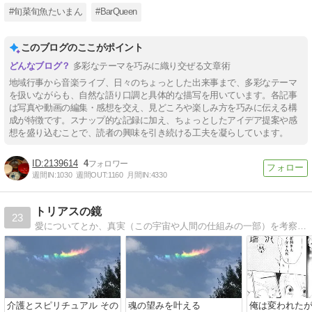
#旬菜旬魚たいまん
#BarQueen
このブログのここがポイント
多彩なテーマを巧みに織り交ぜる文章術
地域行事から音楽ライブ、日々のちょっとした出来事まで、多彩なテーマ
を扱いながらも、自然な語り口調と具体的な描写を用いています。各記事
は写真や動画の編集・感想を交え、見どころや楽しみ方を巧みに伝える構
成が特徴です。スナップ的な記録に加え、ちょっとしたアイデア提案や感
想を盛り込むことで、読者の興味を引き続ける工夫を凝らしています。
2139614
4
週間IN:
1030
週間OUT:
1160
月間IN:
4330
トリアスの鏡
23
愛についてとか、真実（この宇宙や人間の仕組みの一部）を考察していきます
介護とスピリチュアル その
魂の望みを叶える
俺は変われた