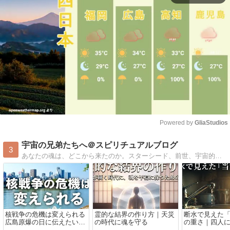
Powered by 
GliaStudios
Mute
宇宙の兄弟たちへ＠スピリチュアルブログ
3
あなたの魂は、どこから来たのか。スターシード、前世、宇宙的な記憶。スピリチュアル作家が書き続けてきた、本当の自分に還るための言葉。明日の見え方が少し変わる、そんなブログ。
核戦争の危機は変えられる
霊的な結界の作り方｜天災
断水で見えた
広島原爆の日に伝えたいこ
の時代に魂を守る
の重さ｜四人
と
を持たない