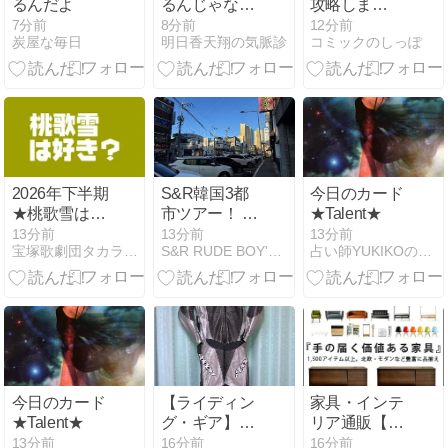
るんだよ
るんじゃなく
攻略しま
て胸のあたり
す！』は読ん
7分前
8分前
12分前
炭屋な毎日
明日香天翔の気脈診
コミックのしっぽ
で感じなけれ
でいい？｜悪
ばならない
女として嫁い
だアイシャ
を、闇大公は
どう見るのか
2026年下半期
S&R韓国3都
今日のカード
★桃歌雪は好
市ツアー！ 2
★Talent★
き？
日目 vol.4 さ
13分前
13分前
13分前
宝塚歌劇団タカラヅカ人事部
S&R RUDE BOY'S WAY
占い師YUKIKOの日常
ー！お仕事の
時間だぜ！！
今日のカード
【ライディン
家具・インテ
★Talent★
グ・ギア】：
リア通販【エ
SPOON バイ
ア・リゾー
13分前
16分前
16分前