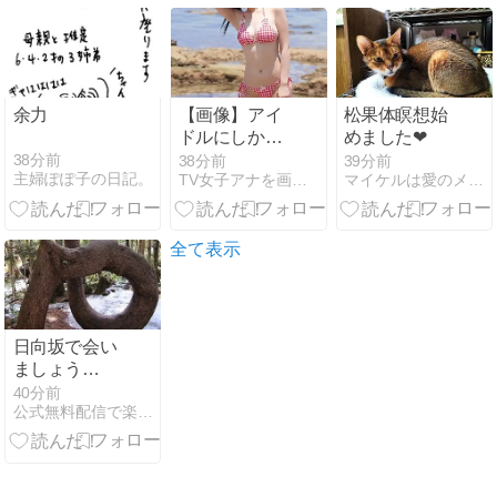
生市場
余力
【画像】アイ
松果体瞑想始
ドルにしか見
めました❤
えないセクシ
38分前
38分前
39分前
主婦ぽぽ子の日記。
TV女子アナを画像で紹介
マイケルは愛のメッセンジャー
ー女優さんが
話題になるｗ
ｗｗｗｗｗ
全て表示
日向坂で会い
ましょう
meets コット
40分前
公式無料配信で楽しむ 乃木坂46＆櫻坂46＆日向坂46（笑）
ン（後半）
260802