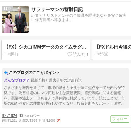
11
サラリーマンの蓄財日記
証券アナリストとCFPの全知識を駆使あなたを安全確実
に億万長者へ導きます。
【FX】シカゴIMMデータのタイムラグに注意！為替介入とポジションの罠
11時間前
32時間前
このブログのここがポイント
最新予想と過去分析の詳細解説
さまざまな報告を通じて、市場の動きと予測手法に焦点を当てた内容が特
徴です。為替相場のレンジ変動や主な変動要因、投資戦略に関する情報
を、実績や過去データも交えて具体的に解説しています。読むことで、市
場の動きや変化の理由が理解しやすくなり、投資判断をサポートします。
71624
13
週間IN:
261
週間OUT:
855
月間IN:
1008