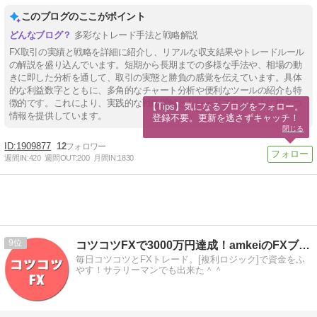
このブログのここがポイント
多彩なトレード手法と戦略解説
FX取引の実績と戦略を詳細に紹介し、リアルな収支結果やトレードルール
の解説を盛り込んでいます。短期から長期までの多様な手法や、相場の動
きに即した分析を通して、取引の実態と勝負の感覚を伝えています。具体
的な利益数字とともに、多角的なチャート分析や便利なツールの紹介も特
徴的です。これにより、実践的な戦略理解とトレードスキル向上に役立つ
【Tips】気になるブログをフォロー。

情報を提供しています。
登録不要。更新を逃さずキャッチ！
閉じる
1909877
12
週間IN:
420
週間OUT:
200
月間IN:
1830
9
コツコツFXで3000万円達成！amkeiのFXブログ！
毎日コツコツとFXトレード。[複利ロジック]で資金をふ
やす！サラリーマンでも出来た＾＾