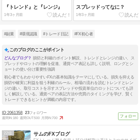
『トレンド』と『レンジ』
スプレッドってなに？
1年3ヶ月前
1年3ヶ月前
#副業
#環境認識
#トレード日記
#FX初心者
このブログのここがポイント
損切と利確のポイント解説、トレンドとレンジの違い、ス
プレッドやロットの理解を促進、通貨ペア表記も詳しく説明、ロングとシ
ョートの使い分け重要性強調
初心者でもわかりやすいFXの基本知識をテーマにしている。損失を抑える
損切や確実に利益を狙う利確のルール、相場の流れを読むトレンドとレン
ジの違い、取引コストを示すスプレッドや投資単位のロットについても詳
しく解説している。通貨ペアの表記方法や売買のタイミングを学び、賢く
トレードできるヒントが満載の内容です。
2061358
23
週間IN:
180
週間OUT:
500
月間IN:
700
22
サムのFXブログ