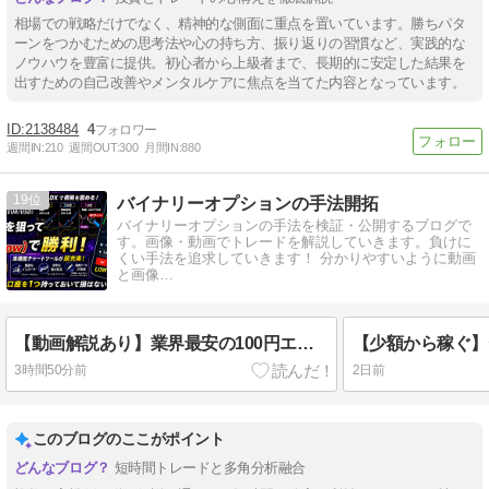
相場での戦略だけでなく、精神的な側面に重点を置いています。勝ちパタ
ーンをつかむための思考法や心の持ち方、振り返りの習慣など、実践的な
ノウハウを豊富に提供。初心者から上級者まで、長期的に安定した結果を
出すための自己改善やメンタルケアに焦点を当てた内容となっています。
2138484
4
週間IN:
210
週間OUT:
300
月間IN:
880
19
バイナリーオプションの手法開拓
バイナリーオプションの手法を検証・公開するブログで
す。画像・動画でトレードを解説していきます。負けに
くい手法を追求していきます！ 分かりやすいように動画
と画像…
【動画解説あり】業界最安の100円エントリー！ブビンガの超高機能チャートで勝率を上げる方法
3時間50分前
2日前
このブログのここがポイント
短時間トレードと多角分析融合