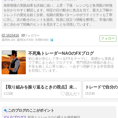
為替相場の実践結果を詳細に追い、上昇・下落・レンジなど各局面の特徴
を分かりやすく解説します。特定の日の動きに焦点を当て、最大上下幅や
トレンドの変化を鋭く分析。短期の変動パターンやボラティリティも丁寧
に示し、次の動きのヒントを提供。投資に役立つ情報を整理し、市場の動
きに合わせて戦略のヒントを見出すことを目指しています。
1615416
10
週間IN:
220
週間OUT:
830
月間IN:
900
18
不死鳥トレーダーNAOのFXブログ
初心者が安心して学べるFXをテーマに、基礎から実践ま
で丁寧にまとめたブログです。専門用語や情報の多さに
不安を抱く人に寄り添い、一歩ずつ理解できる学習環境
を目指しています。
【取り組みを振り返るときの視点】未来を考える
11日前
15日前
このブログのここがポイント
投資とトレードの心構えを徹底解説