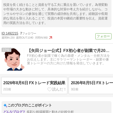
投資を長く続けることと資産を守る工夫に重点を置いています。為替変動
や市場の大きな動きに対して、具体的な対策や考え方を紹介しながら、コ
ンサルやサロンの参加を通じて実際の成功例を共有します。経験談や長期
的な視点を取り入れることで、投資の本質や継続の重要性を伝え、資産運
用の実践方法を示しています。
1492215
7
週間IN:
230
週間OUT:
1040
月間IN:
960
17
【矢田ジョー公式】FX初心者が副業で月20万円を稼ぐ方法
FX初心者が副業で稼ぐ為の基礎・メンタル・分析方法を
お伝えします。主にサラリーマントレーダー・副業や兼
業トレーダーの方に向けた情報を発信していきます。
2026年8月6日 FXトレード実践結果
2026年8月5日 FXト
2日前
3日前
このブログのここがポイント
多彩な相場展開と動きの比較分析