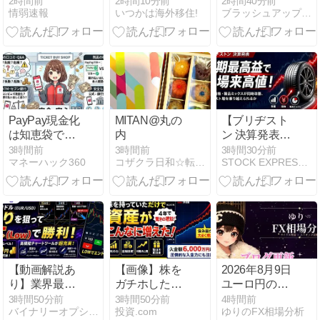
2時間前
2時間10分前
2時間40分前
情弱速報
いつかは海外移住!
ブラッシュアップスキルCOZY日記
か買えない88
事費無料でお
S&P500】シ
円」に大行列
トクに開始
ニア前世代ラ
をなす都民コ
「プロモーシ
ンキング！変
チラｗｗｗｗ
ョン」
化はある？暴
ｗ
騰or暴落？
8.09
PayPay現金化
MITAN@丸の
【ブリヂスト
は知恵袋で何
内
ン 決算発表】
と言われて
上期最高益で
3時間前
3時間前
3時間30分前
マネーハック360
コザクラ日和☆転妻、福岡で暮らす
STOCK EXPRESS【株式特急】
る？口コミと
上場来高値！
安全な方法を
数量・価格・
解説
製品ミックス
が同時改善、
下期コスト増
を乗り越えら
れるか
【動画解説あ
【画像】株を
2026年8月9日
り】業界最安
ガチホした結
ユーロ円のゆ
の100円エン
果、資産がと
り相場分析🌟
3時間50分前
3時間50分前
4時間前
バイナリーオプションの手法開拓
投資.com
ゆりのFX相場分析
トリー！ブビ
んでもないこ