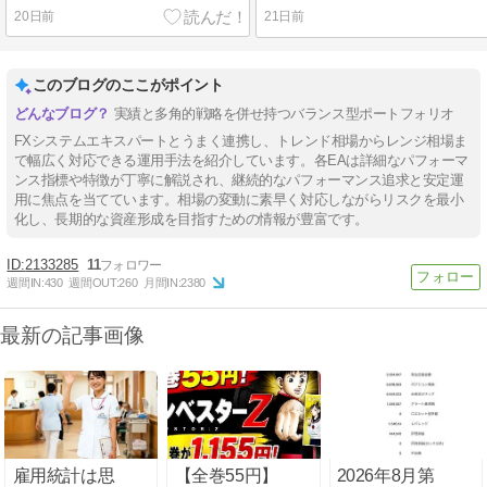
20日前
21日前
このブログのここがポイント
実績と多角的戦略を併せ持つバランス型ポートフォリオ
FXシステムエキスパートとうまく連携し、トレンド相場からレンジ相場ま
で幅広く対応できる運用手法を紹介しています。各EAは詳細なパフォーマ
ンス指標や特徴が丁寧に解説され、継続的なパフォーマンス追求と安定運
用に焦点を当てています。相場の変動に素早く対応しながらリスクを最小
化し、長期的な資産形成を目指すための情報が豊富です。
2133285
11
週間IN:
430
週間OUT:
260
月間IN:
2380
最新の記事画像
雇用統計は思
【全巻55円】
2026年8月第