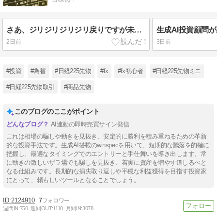
さあ、ジリジリジリジリ戻りですが未だ円高の流れは変わらなさそうです！生成AIでガンガン稼ごう！
2日前
3日前
#投資
#為替
#日経225先物
#fx
#fx初心者
#日経225先物ミニ
#日経225先物取引
#商品先物
このブログのここがポイント
AI連動の即時売買サイン発信
これは相場の騙しや動きを見抜き、安定的に勝利を積み重ねるための革新
的な投資手法です。生成AI搭載のwinspecを用いて、短期的な騰落を的確に
把握し、最適なタイミングでのエントリーと手仕舞いを導き出します。常
に動きの激しいザラ場でも騙しを見抜き、着実に資産を増やす道しるべと
なる仕組みです。長期的な損失取り返しや平穏な利益獲得を目指す投資家
にとって、頼もしいツールとなることでしょう。
2124910
7
週間IN:
750
週間OUT:
1110
月間IN:
3078