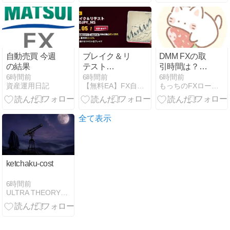
月期予想を上
方修正！株式
10分割で個人
投資家にも門
戸
自動売買 今週
ブレイク＆リ
DMM FXの取
の結果
テスト
引時間は？夏
_USDJPY_M5
時間・冬時
6時間前
6時間前
6時間前
資産運用日記
【無料EA】FX自動売買マガジン
もっちのFXロードマップ
レビュー
間・メンテナ
PF2.05の堅実
ンス時間を解
ブレイクEAを
説
検証
全て表示
ketchaku-cost
6時間前
ULTRA THEORY｜相場構造とチャート分析