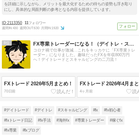
を詳細に示しながら、メリットを最大化するための待ちの姿勢も浮き彫り
にし、具体的な局面判断の参考となる内容を提供しています。
2113350
11
週間IN:
430
週間OUT:
630
月間IN:
1920
8
FX専業トレーダーになる！（デイトレ・スキャルの二刀流）
コロナ禍で仕事が激減…これをキッカケに「FX専業トレ
ーダー」になりました。趣味だったFXを年収800万円
へ！デイトレードとスキャルピングの二刀流！
FXトレード 2026年5月まとめ！
FXトレード 2026年4月ま
70日前
4ヶ月前
#デイトレード
#デイトレ
#スキャルピング
#fx
#fx初心者
#fxトレード日記
#fx手法
#海外fx
#専業トレーダー
#稼ぐfx
#fx専業
#fxブログ