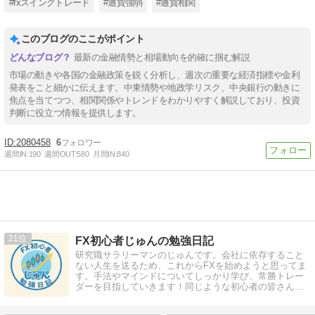
#fxスイングトレード
#通貨強弱
#通貨相関
このブログのここがポイント
最新の金融情勢と相場動向を的確に掴む解説
市場の動きや各国の金融政策を鋭く分析し、週次の重要な経済指標や金利
発表をこと細かに伝えます。中東情勢や地政学リスク、中央銀行の動きに
焦点を当てつつ、相関関係やトレンドをわかりやすく解説しており、投資
判断に役立つ情報を提供します。
2080458
6
週間IN:
190
週間OUT:
580
月間IN:
840
21
FX初心者じゅんの勉強日記
研究職サラリーマンのじゅんです。会社に依存すること
ない人生を送るため、これからFXを始めようと思ってま
す。手法やマインドについてしっかり学び、常勝トレー
ダーを目指していきます！同じような初心者の皆さん、
一緒に勉強していきませんか！