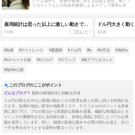
いう立場から、医療や健康に関する話題も発信。南アフ
リカランドなどの高金利通貨によるスワップ運用も実践
中。NISAもやってます。
雇用統計は思った以上に激しい動きでした
7分前
3日前
#為替
#デイトレード
#看護師
#ドル円
#fx
#fx手法
#海外fx
#fxチャート分析
#fxブログ
#スワップ
#南アフリカランド
#海外fx口座
このブログのここがポイント
最新の相場状況と戦略を詳述
ドル円の取引を中心に相場の動きとその背景を鋭く分析し続ける特徴があ
ります。短期の地合い変化や地政学リスク、テクニカルのポイントを具体
的に掘り下げ、プロの視点から実践的な戦略を提案。繊細な相場読みとタ
イミングの重要性を伝える内容が多く、多様な局面に対応したリアルな情
報を追求しています。特に、相場の急激な動きや心理の揺れを捉え、次の
一手を導き出そうとする姿勢が際立っています。