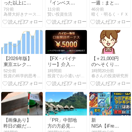
った以上に激
『インベスタ
一週：まとめ
しい動きでし
ーZ』が
て報告
7分前
11分前
46分前
為替大好きナースのFXトレードブログ
賢い投資生活
暗く・明るく・ＦＸ
た
90％OFFの激
安セール！全
21巻が1,155
円 | お金・投
資・人生が学
べるマンガ
No.1《名言・
格言20選》
【2026年版】
【FX・バイナ
【＋21,000円
東京エレクト
リー】介入相
のへそくり
ロン（8035）
場はザオプシ
GET】主婦が
52分前
1時間前
1時間20分前
投資の科学的思考 | テクニカル分析とファンダメンタル分析…
投資でお小遣いが増えるブログ
春さんの投資研究所
株式分析｜
ョンで攻略！
ザオプション
「過去最高
通勤時間の動
の「15秒投
益」なのに営
画学習で勝率
資」で為替介
業減益。AI装
を上げる投資
入の波に乗る
置の巨人の利
術
方
益の質を読む
【画像あり】
「PR」中部地
新
昨日の銀だ
方の方必見！
NISA【iFreeNEXT
こ、「88人し
光ネットを工
FANG+Fang+・