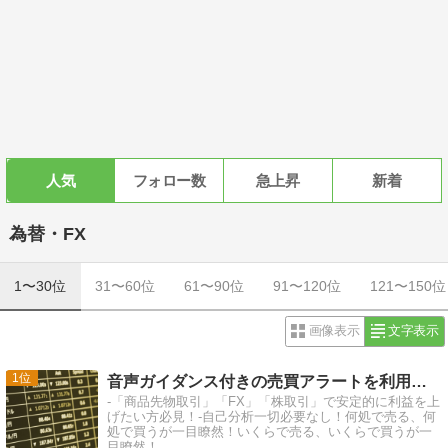
人気
フォロー数
急上昇
新着
為替・FX
1〜30位
31〜60位
61〜90位
91〜120位
121〜150位
画像表示
文字表示
1
音声ガイダンス付きの売買アラートを利用して楽々トレード！
-「商品先物取引」「FX」「株取引」で安定的に利益を上
げたい方必見！-自己分析一切必要なし！何処で売る、何
処で買うが一目瞭然！いくらで売る、いくらで買うが一
目瞭然！