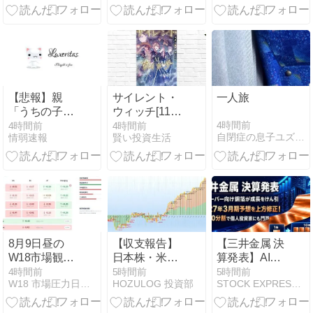
ンガの超高機
とになるｗｗ
能チャートで
ｗｗｗ
勝率を上げる
方法
【悲報】親
サイレント・
一人旅
「うちの子に
ウィッチ[11
はゲームは買
巻] Audibleに
4時間前
4時間前
4時間前
自閉症の息子ユズヒコ、時々エルメスと宝塚の話
情弱速報
賢い投資生活
い与えませ
降臨【あらす
ん。本だけで
じ・読みどこ
十分」→結果
ろ】七賢人を
襲う謎の霧。
事件の背景に
ルイスにまつ
わる過去の因
縁
8月9日昼の
【収支報告】
【三井金属 決
W18市場観測
日本株・米国
算発表】AIサ
メモ
株の投資成績
ーバー向け銅
4時間前
5時間前
5時間前
W18 市場圧力日記｜世界市場の圧力を読む観測メモ
HOZULOG 投資部
STOCK EXPRESS【株式特急】
2026.8.3～
箔が成長をけ
2026.8.7
ん引 2027年3