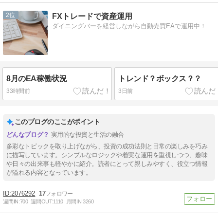
2
FXトレードで資産運用
ダイニングバーを経営しながら自動売買EAで運用中！
8月のEA稼働状況
トレンド？ボックス？？
33時間前
3日前
このブログのここがポイント
実用的な投資と生活の融合
多彩なトピックを取り上げながら、投資の成功法則と日常の楽しみを巧み
に描写しています。シンプルなロジックや着実な運用を重視しつつ、趣味
や日々の出来事も軽やかに紹介。読者にとって親しみやすく、役立つ情報
が溢れる内容となっています。
2076292
17
週間IN:
700
週間OUT:
1110
月間IN:
3260