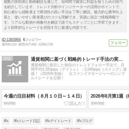
複数の実戦例と動画解説を通じて、短時間で確実に利益を狙うための技巧
を紹介しています。トレンド分析やインジケーターの活用がポイントで、
初心者から経験者まで再現性の高い手法を丁寧に解説。魅力的な勝率向上
策と、使いやすい業者選びのコツも理解でき、実践に役立つ情報満載で
す。リアルな動画や画像付き解説で誰でもステップごとに学習できます。
より効率的なトレードを目指す方に最適な内容です。
1383956
6
週間IN:
210
週間OUT:
460
月間IN:
730
20
通貨相関に基づく戦略的トレード手法の実践LOG
通貨相関に着目した独自のトレンドフォロー手法で、月
間平均3,283pips（デイトレ）・2,048pips（スイング）達
成！（2025年実績） 元ファンドマネージャーのシンプ
ルトレードを公開！
今週の注目材料（８月１０日～１４日）
2026年8月第1週（8/3
8時間前
30時間前
#fx
#fxトレード日記
#fxデイトレード
#fxブログ