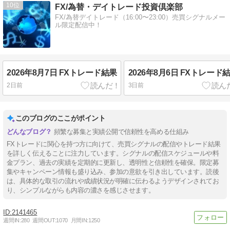
10
FX/為替・デイトレード投資倶楽部
FX/為替デイトレード（16:00〜23:00）売買シグナルメー
ル限定配信中！
2026年8月7日 FXトレード結果
2026年8月6日 FXトレード
2日前
3日前
このブログのここがポイント
頻繁な募集と実績公開で信頼性を高める仕組み
FXトレードに関心を持つ方に向けて、売買シグナルの配信やトレード結果
を詳しく伝えることに注力しています。シグナルの配信スケジュールや料
金プラン、過去の実績を定期的に更新し、透明性と信頼性を確保。限定募
集やキャンペーン情報も盛り込み、参加の意欲を引き出しています。読後
は、具体的な取引の流れや成績状況が明確に伝わるようデザインされてお
り、シンプルながらも内容の濃さを感じさせます。
2141465
週間IN:
280
週間OUT:
1070
月間IN:
1250