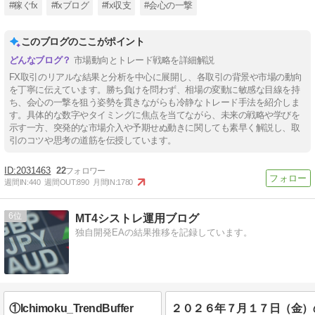
#稼ぐfx
#fxブログ
#fx収支
#会心の一撃
このブログのここがポイント
市場動向とトレード戦略を詳細解説
FX取引のリアルな結果と分析を中心に展開し、各取引の背景や市場の動向
を丁寧に伝えています。勝ち負けを問わず、相場の変動に敏感な目線を持
ち、会心の一撃を狙う姿勢を貫きながらも冷静なトレード手法を紹介しま
す。具体的な数字やタイミングに焦点を当てながら、未来の戦略や学びを
示す一方、突発的な市場介入や予期せぬ動きに関しても素早く解説し、取
引のコツや思考の道筋を伝授しています。
2031463
22
週間IN:
440
週間OUT:
890
月間IN:
1780
6
MT4シストレ運用ブログ
独自開発EAの結果推移を記録しています。
①Ichimoku_TrendBuffer