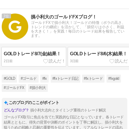
7
損小利大のゴールドFXブログ！
ゴールドFXで損小利大！ゴールドの特徴（ボラの高さ、
トレンドの継続）を活かして、「損切りは小さく、利益
を大きく！」を実践！毎日のトレード結果を報告してい
ます。
GOLDトレード8/7(金)結果！
GOLDトレード8/6(木)結果！
2日前
3日前
#GOLD
#ゴールド
#fx
#fxトレード日記
#fxトレード
#fxgold
#ゴールドFX
#損小利大
このブログのここがポイント
損小利大志向とタイミング重視のトレード解説
ゴールドFX取引に焦点を当てた実践的な日記となっています。各トレード
結果とともに、得失の背景や決断のポイントを丁寧に解説し、損小利大を
狙うための戦略と忍耐の重要性を伝えています。リアルなトレードの流れ