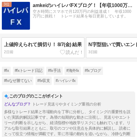
3
amkeiのハイレバFXブログ！【年収1000万円に挑戦！】
空き時間にスマホで月120万円の利益達成！ 年収1000
万円に挑戦！ トレード結果を毎日更新しています。
上値抑えられて損切り！ 8/7(金) 結果
2日前
3日前
#fx
#fxトレード日記
#fx手法
#海外fx
#fxブログ
#fxなぜ勝てない
#fx収支
#ハイレバfx
このブログのここがポイント
トレード見送りやタイミング重視の分析
多様なトレード結果と市場動向を丁寧に分析し、タイミングの重要性を説
いた実践的解説記事です。為替の短期的な動きに注視し、見送りやエント
リーの判断を示しながら、経済指標や地政学リスクにも触れています。リ
アルな取引結果とともに、取引のコツや注意点を具体的に解説し、読者に
とって役立つ情報が満載です。常に市場の動向を追いながら、冷静な判断