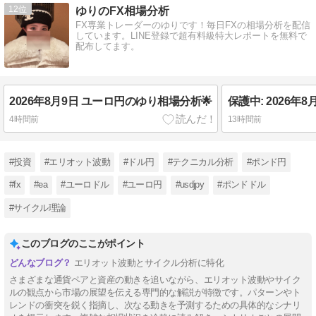
12
ゆりのFX相場分析
FX専業トレーダーのゆりです！毎日FXの相場分析を配信
しています。LINE登録で超有料級特大レポートを無料で
配布してます。
2026年8月9日 ユーロ円のゆり相場分析🌟
4時間前
13時間前
#投資
#エリオット波動
#ドル円
#テクニカル分析
#ポンド円
#fx
#ea
#ユーロドル
#ユーロ円
#usdjpy
#ポンドドル
#サイクル理論
このブログのここがポイント
エリオット波動とサイクル分析に特化
さまざまな通貨ペアと資産の動きを追いながら、エリオット波動やサイク
ルの観点から市場の展望を伝える専門的な解説が特徴です。パターンやト
レンドの衝突を鋭く指摘し、次なる動きを予測するための具体的なシナリ