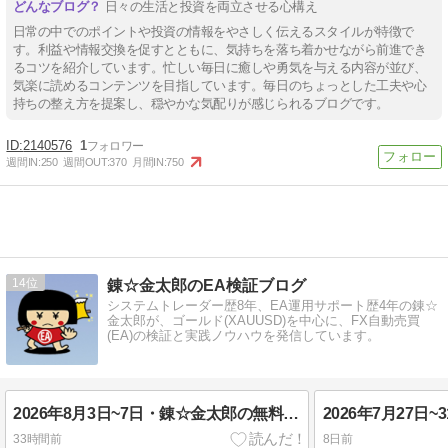
日々の生活と投資を両立させる心構え
日常の中でのポイントや投資の情報をやさしく伝えるスタイルが特徴で
す。利益や情報交換を促すとともに、気持ちを落ち着かせながら前進でき
るコツを紹介しています。忙しい毎日に癒しや勇気を与える内容が並び、
気楽に読めるコンテンツを目指しています。毎日のちょっとした工夫や心
持ちの整え方を提案し、穏やかな気配りが感じられるブログです。
2140576
1
週間IN:
250
週間OUT:
370
月間IN:
750
14
錬☆金太郎のEA検証ブログ
システムトレーダー歴8年、EA運用サポート歴4年の錬☆
金太郎が、ゴールド(XAUUSD)を中心に、FX自動売買
(EA)の検証と実践ノウハウを発信しています。
2026年8月3日~7日・錬☆金太郎の無料配布EA実績報告・FX自動売買
33時間前
8日前