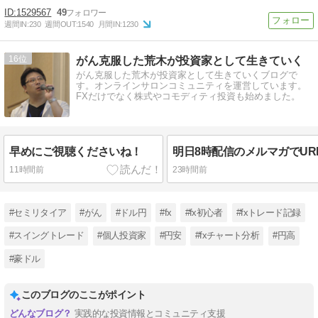
1529567
49
週間IN:
230
週間OUT:
1540
月間IN:
1230
16
がん克服した荒木が投資家として生きていく
がん克服した荒木が投資家として生きていくブログで
す。オンラインサロンコミュニティを運営しています。
FXだけでなく株式やコモディティ投資も始めました。
早めにご視聴くださいね！
11時間前
23時間前
#セミリタイア
#がん
#ドル円
#fx
#fx初心者
#fxトレード記録
#スイングトレード
#個人投資家
#円安
#fxチャート分析
#円高
#豪ドル
このブログのここがポイント
実践的な投資情報とコミュニティ支援