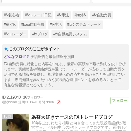
#fx初心者
#fxトレード日記
#fx手法
#海外fx
#fx自動売買
#稼ぐfx
#fxea自動売買
#fx生活
#fxシステムトレード
#fxトレーダー
#fxブログ
#fx自動売買システム
このブログのここがポイント
実績報告と最新情報を提供
FX自動売買に特化した内容を中心に、最新の実績や市場の動向を鋭く分析
します。実績報告や戦略解説を通じて、トレーダーが安心して自動売買を
活用できる情報を提供し、相場変動への適応力を高めることを目指してい
ます。専門知識を高めたい方や実践的な運用ヒントを求める方にとって、
有益な情報源となるでしょう。
2119040
16
週間IN:
240
週間OUT:
420
月間IN:
1060
15
為替大好きナースのFXトレードブログ
10年以上にわたり相場と向き合ってきた現役看護師が運
営する、ドル円中心のFXトレードブログです。看護師と