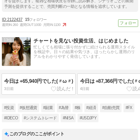
オを提示します。複雑な相場状況を冷静に読み解き、シナリオごとの展開
予測を提供することで、売買判断の一助となる情報を追求しています。
2122437
15
週間IN:
260
週間OUT:
1000
月間IN:
1130
13
チャートを見ない投資生活、はじめました
忙しくても相場に張り付かずに続けられる運用スタイル
を検証中。日々の結果や気づき、ほったらかし運用のリ
アルをわかりやすく発信しています。
今日は +65,940円でした(〃ω〃)
今日は +87,366円でした(〃
3日前
4日前
#投資
#仮想通貨
#副業
#為替
#株
#経済
#自動売買
#FX
#IDECO
#システムトレード
#NISA
#USDJPY
このブログのここがポイント