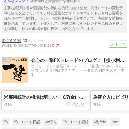
経済指標と情勢分析を徹底解説
主要な経済指標や国際情勢の動向を的確に織り交ぜ、為替レートの変動予
測に焦点を当てています。特に重要なポイントやポイントとされる要素を
分かりやすく整理し、トレード戦略を明確に示すことで、実戦的な情報提
供を意識しています。全体として、根拠に基づきトレンドを見極める視点
を強調し、日々の相場予想に役立つ内容となっています。
2019103
13
週間IN:
440
週間OUT:
740
月間IN:
1840
5
会心の一撃FXトレードのブログ！【損小利大】
サラリーマンの副業FXトレード。「損失は小さく抑え、
利益は大きく伸ばすことで、トータルの利益を大きくす
る」
米雇用統計の相場は難しい！ 8/7(金)トレード結果
2日前
3日前
#fx
#fxトレード日記
#fx手法
#fxトレード記録
#海外fx
#xm