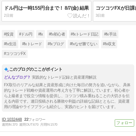
ドル円は一時155円台まで！ 8/7(金) 結果
2日前
3日前
#投資
#ドル円
#fx
#fx初心者
#fxトレード日記
#fx手法
#fx生活
#fxトレード
#fxブログ
#fxなぜ勝てない
#fx収支
#コツコツFX
このブログのここがポイント
実践的なトレード記録と資産運用解説
FX取引のリアルな結果と資産形成に向けた毎日の努力を追いながら、具体
的なトレード戦略や資産運用の考え方を丁寧に解説しています。初心者か
ら上級者まで役立つ情報を提供し、コツコツ積み重ねることの大切さを伝
える内容です。連日投稿される勝敗や利益の詳細な記録とともに、資産運
用の理論やライフプランも紹介し、実践のヒントを届けています。
1032448
22
週間IN:
370
週間OUT:
670
月間IN:
1570