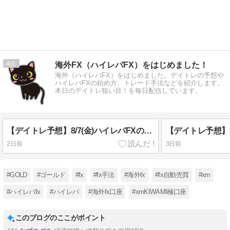
4
海外FX（ハイレバFX）をはじめました！
海外（ハイレバFX）をはじめました。デイトレの予想や
ハイレバFXの始め方、トレード手法などを紹介します。
本日のデイトレ狙い目！を毎日配信しています。
【デイトレ予想】8/7(金)ハイレバFXの狙い目！
2日前
3日前
#GOLD
#ゴールド
#fx
#fx手法
#海外fx
#fx自動売買
#xm
#ハイレバfx
#ハイレバ
#海外fx口座
#xmKIWAMI極口座
このブログのここがポイント