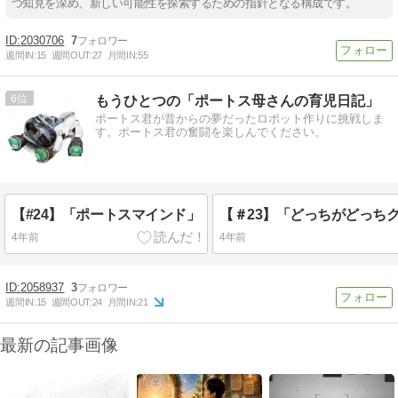
つ知見を深め、新しい可能性を探索するための指針となる構成です。
2030706
7
週間IN:
15
週間OUT:
27
月間IN:
55
6
もうひとつの「ポートス母さんの育児日記」
ポートス君が昔からの夢だったロボット作りに挑戦しま
す。ポートス君の奮闘を楽しんでください。
【#24】「ポートスマインド」
【＃23】「どっちがどっち
4年前
4年前
2058937
3
週間IN:
15
週間OUT:
24
月間IN:
21
最新の記事画像