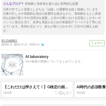
実体験と具体策を盛り込む実用的な提案
日常の中でふと見落としがちな『記録』の重要性を鋭く指摘しています。
仕事の忙しさや長期的な視点の必要性を描きながら、実体験をもとに具体
的な記録の取り方や活用法を提案。人生や仕事における見落としやすいポ
イントに焦点を当て、未来を見据えるための実践的アドバイスを丁寧に伝
えています。実例を交えつつ、誰もが取り入れやすい工夫や心構えも紹
介。
2140951
週間IN:
10
週間OUT:
22
月間IN:
46
8
AI laboratory
AIの最新の情報についてまとめています。
【これだけは押さえて！】G検定の頻出・重要キーワード完全まとめ【分野別】
18日前
18日前