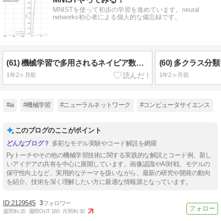
MNISTを使って初歩の学習を進めています。neural
networks初心者による個人的な備忘録です。
(61) 機械学習で多用されるネイピア数とは？
(60) 多クラス分類
1年2ヶ月前
1年2ヶ月前
#ai
#機械学習
#ニューラルネットワーク
#コンピュータサイエンス
このブログのここがポイント
多彩なモデル実験やコード解説を網羅
Pyトーチやその他の機械学習技術に関する実践的な解説とコード例、新し
いアイデアの共有を中心に展開しています。画像認識やAI対戦、モデルの
保守性向上など、実用的なテーマを扱いながら、最新の研究や開発の動向
を紹介。技術を深く理解したい方に最適な情報源となっています。
2129545
3
週間IN:
20
週間OUT:
180
月間IN:
30