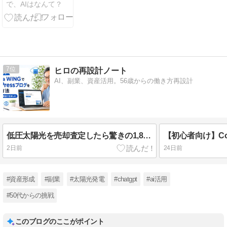
で、AIはなんて？
プロンプト解
説【NovelAI】
7
ヒロの再設計ノート
AI、副業、資産活用。56歳からの働き方再設計
低圧太陽光を売却査定したら驚きの1,800万円
2日前
24日前
#資産形成
#副業
#太陽光発電
#chatgpt
#ai活用
#50代からの挑戦
このブログのここがポイント