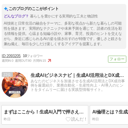
このブログのここがポイント
暮らしを豊かにする実用的な工夫と物語性
AI技術と日常生活の融合をテーマに、多彩な視点から新たな暮らしの可能
性を描きます。実用的なテクニックや未来予測を通じて、読者の生活を彩
る情報を提供。心温まる短編小説や、家事、育児、投資のヒントを交えな
がら、身近に感じられるAIの姿を描き出すのが特徴です。優しさと鋭さを
兼ね備え、毎日を少しだけ楽しくするアイデアを提案します。
2093205
10
週間IN:
0
週間OUT:
80
月間IN:
15
22
生成AIビジネスナビ｜生成AI活用法とDX成功事例を厳選紹介
あなたのビジネスを加速させる生成AI活用法とDX成功事
例を厳選紹介。業務自動化・生産性向上・AI導入のヒン
トをタイムリーに届ける実践型情報サイト。
まずはここから！生成AI入門で押さえるべき3つのポイント
昨日
昨日