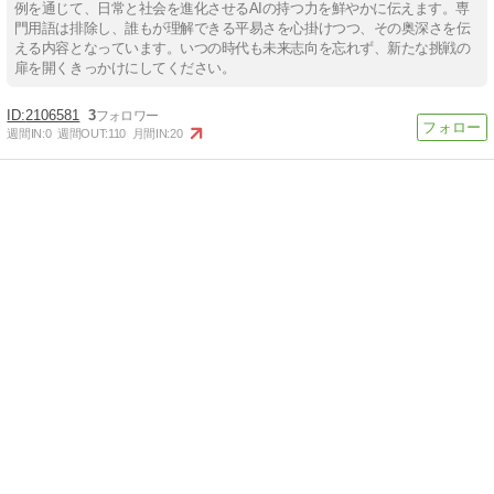
例を通じて、日常と社会を進化させるAIの持つ力を鮮やかに伝えます。専
門用語は排除し、誰もが理解できる平易さを心掛けつつ、その奥深さを伝
える内容となっています。いつの時代も未来志向を忘れず、新たな挑戦の
扉を開くきっかけにしてください。
2106581
3
週間IN:
0
週間OUT:
110
月間IN:
20