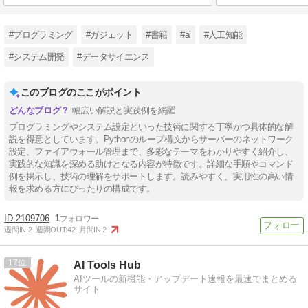
#プログラミング
#ガジェット
#書籍
#ai
#人工知能
#システム開発
#データサイエンス
このブログのここがポイント
幅広い解説と実践例を網羅
プログラミングやシステム設定といった技術に関する丁寧かつ具体的な解
説を得意としています。Pythonのループ構文からサーバーのネットワーク
設定、ファイアウォール管理まで、多彩なテーマをわかりやすく紹介し、
実践的な知識を深める助けとなる内容が特徴です。詳細な手順やコマンド
例を掲示し、技術の理解をサポートします。読みやすく、実用性の高い情
報を求める方にぴったりの構成です。
2109706
1
週間IN:
2
週間OUT:
42
月間IN:
2
17
AI Tools Hub
AIツールの新機能・アップデート速報を最速でまとめる
サイト