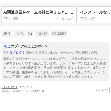
AI関連企業をゲーム会社に例えると… #独断と偏見 #ゲーム会社 #AI関連企業
2年4ヶ月前
2年4ヶ月前
#科学
#文化
#ai
#日本語
#人工知能
このブログのここがポイント
新技術や国産AIの動向、ゲーム化の夢を紐解く内容
最新のAI技術やゲームエンジンの進化を紹介し、世界や日本のテクノロジ
ー動向をわかりやすく解説しています。サム・アルトマンによる未来展望
や、オープンAIの国内拠点、日本発のAI開発に関する動きなど、多彩なテ
ーマが展開。生成AIを使った新しい表現や、ゲーム業界とのコラボレーシ
ョンの可能性も伝え、未来を見据えたワクワク感を届けています。
2111214
3
週間IN:
7
週間OUT:
125
月間IN:
7