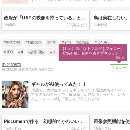
のも面白いかもしれませんわね。
政府が「UAPの映像を持っている」と認めた日。日本上空にラグビーボール形の物体、そしてこの一帯は世界有数の”ホットスポット”だそうですわ。
9時間前
14時間前
#古代文明
#都市伝説
#科学
#宇宙
#陰謀論
#ポケモン
【Tips】気になるブログをフォロー。

#UFO
#ai
#超常現象
#リーク
#量子論
#深海
登録不要。更新を逃さずキャッチ！
閉じる
2139873
週間IN:
120
週間OUT:
200
月間IN:
225
2
ギャルがAI使ってみた！！
19歳で、大学生やってるギャルです！最近めちゃハマっ
てるのがAIアートで、毎日新しい作品つくったり、いろ
んなスタイル試して楽しんでるんだよね！
PicLumenで作る！幻想的でかわいい動物たち
1年8ヶ月前
1年8ヶ月前