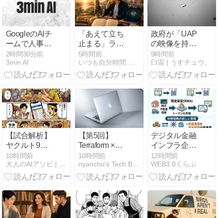
GoogleのAIチ
「あえて立ち
政府が「UAP
ームで人事刷
止まる」ライ
の映像を持っ
新、主要幹部
オンズゲート
ている」と認
2時間30分前
5時間前
9時間前
3min AI
いつも自分時間 Geminiと日常
臼宙 | うすチュウ。
が異動
の過ごし方と
めた日。日本
最新AI＆Pody
上空にラグビ
活用
ーボール形の
物体、そして
この一帯は世
界有数の”ホッ
トスポット”だ
そうですわ。
【試合解析】
【第5回】
デジタル金融
ヤクルト9安
Terraform ×
インフラ企業
打でソロ一発
AWS インフラ
への進化
10時間前
10時間前
12時間前
大人のAIアソビ | AI遊びで未来を学ぶ、楽しむ実験室
nyanchu's Tech Blog
WEB3.0くらぶ
1点！？強い
自動化入門 —
のか弱いの
本番運用で詰
か...横浜との
まるポイント
デッドヒート
と安全なイン
とツバメの不
フラ変更のベ
思議な粘り腰
ストプラクテ