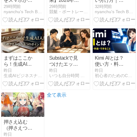
をスマホから
果】2026年08
い分け方｜
操作する2つ
月06日
2026年、タス
29時間前
29時間前
32時間前
nyanchu's Tech Blog
競艇・ボートレース【AI予想を無料公開】
nyanchu's Tech Blog
の方法｜
ク別に選ぶコ
Remote
スト最適化フ
Control vs ク
ロー
ラウド版の使
い分け
まずはここか
Substackで見
Kimi AIとは？
ら！生成AI入
つけたエッセ
使い方・料
門で押さえる
イ｜今日のエ
金・できるこ
昨日
昨日
昨日
生成AIビジネスナビ｜生成AI活用法とDX成功事例を厳選紹介
いつも自分時間 Geminiと日常
初心者のためのChatGPTと生成AI
べき3つのポ
ッセイ・ラッ
とを初心者向
イント
ク Vol.26
けに解説
【2026年最
新】
全て表示
押さえ込む
（押さえつけ
る）ポーズの
昨日