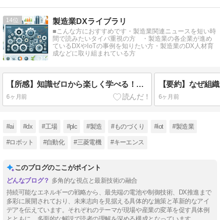
14
製造業DXライブラリ
■こんな方におすすめです・製造業関連ニュースを短い時
間で読みたいタイパ重視の方 ・製造業の各企業が進め
ているDXやIoTの事例を知りたい方・製造業のDX人材育
成などに取り組まれている方
【所感】知識ゼロから楽しく学べる！PLCプログラミング入門(三菱電機GX Works2)
6ヶ月前
6ヶ月前
#ai
#dx
#工場
#plc
#製造
#ものづくり
#iot
#製造業
#ロボット
#自動化
#三菱電機
#キーエンス
このブログのここがポイント
多角的な視点と最新技術の融合
持続可能なエネルギーの戦略から、最先端の電池や制御技術、DX推進まで
多彩に展開されており、未来志向を見据える具体的な施策と革新的なアイ
デアを伝えています。それぞれのテーマが現場や産業の変革を促す具体例
とともに、多面的な解説で読者の理解を深める構成となっています。