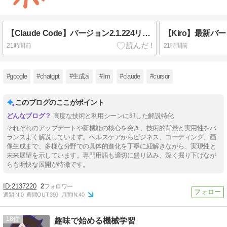
【Claude Code】バージョン2.1.224リリース！セルフホスト対応など新機能解説
21時間前
21時間前
#google
#chatgpt
#生成ai
#llm
#claude
#cursor
このブログのここがポイント
高度な技術と利用シーンに即した解説特化
それぞれのアップデートや新機能の核心を突き、技術的背景と実用性をバ
ランスよく解説しています。ヘルスケアからビジネス、コーディング、画
像生成まで、多様な分野での具体的進化を丁寧に紐解きながら、実現性と
未来展望を示しています。専門用語も適切に盛り込み、深く掘り下げなが
らも明快な展開が特徴です。
2137220
2
週間IN:
0
週間OUT:
390
月間IN:
40
18
趣味で始める機械学習