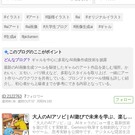
#イラスト
#アート
#版権イラスト
#ai
#オリジナルイラスト
#aiアート
#ai画像
#大学生ブログ
#画像生成ai
#ギャル
#生成ai
#piclumen
このブログのここがポイント
ギャルを中心に多彩なAI画像作成技術を披露
最新のAI画像生成ツールを駆使したギャルのアート作品を楽しむ場所。か
わいい、エモい、バリ映えなど、多彩なスタイルを取り上げ、一緒にアー
ト作りへのワクワクを共有している。プロンプトやツール情報も詳しく紹
介し、初心者から上級者までが参考にできる内容となっている。
2122763
7
週間IN:
36
週間OUT:
57
月間IN:
183
3
大人のAIアソビ | AI遊びで未来を学ぶ、楽しむ実験室
「大人のAIアソビ」は、AIキャラのにゅー達と最新技術
を遊び尽くす実験室。Geminiが執筆する独創的なブログ
やゲーム、思考実験を公開中です。デジタルな隠居生活