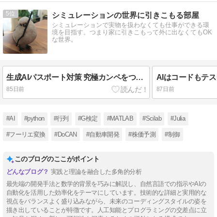
5
シミュレーションの世界に引きこもる部屋
シミュレーションで実物を扱わなくても仕事ができる環
境を目指す。つまり家に引きこもって外に出なくてもOK
な世界。
生成AIパスポート対策 究極カンペをつくろう#4 情報リテラシー・基本理念とAI社会原則
85日前
87日前
#AI
#python
#行列
#G検定
#MATLAB
#Scilab
#Julia
#フーリエ変換
#DoCAN
#自動車開発
#株価予測
#制御
このブログのここがポイント
実践と理論を融合した多角的分析
最先端の開発手法と数学的背景を巧みに解説し、自然言語での指示やAIの
自動化を活用した効率化をテーマにしています。技術的な詳細と実用的な
視点をバランスよく盛り込みながら、未来のコーディングスタイルの姿を
描き出していることが特徴です。人工知能とプログラミングの交差点に立