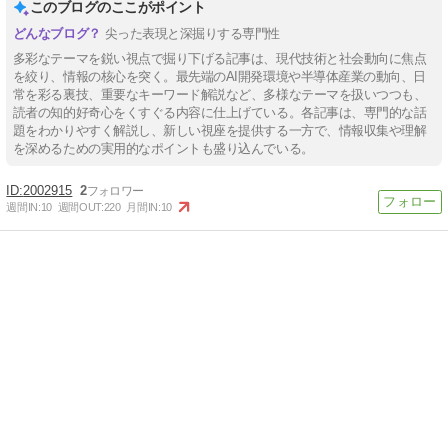
このブログのここがポイント
尖った表現と深掘りする専門性
多彩なテーマを鋭い視点で掘り下げる記事は、現代技術と社会動向に焦点
を絞り、情報の核心を突く。最先端のAI開発環境や半導体産業の動向、日
常を彩る裏技、重要なキーワード解説など、多様なテーマを扱いつつも、
読者の知的好奇心をくすぐる内容に仕上げている。各記事は、専門的な話
題をわかりやすく解説し、新しい視座を提供する一方で、情報収集や理解
を深めるための実用的なポイントも盛り込んでいる。
2002915
2
週間IN:
10
週間OUT:
220
月間IN:
10