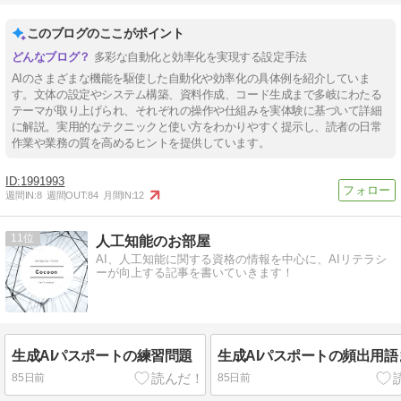
このブログのここがポイント
多彩な自動化と効率化を実現する設定手法
AIのさまざまな機能を駆使した自動化や効率化の具体例を紹介していま
す。文体の設定やシステム構築、資料作成、コード生成まで多岐にわたる
テーマが取り上げられ、それぞれの操作や仕組みを実体験に基づいて詳細
に解説。実用的なテクニックと使い方をわかりやすく提示し、読者の日常
作業や業務の質を高めるヒントを提供しています。
1991993
週間IN:
8
週間OUT:
84
月間IN:
12
11
人工知能のお部屋
AI、人工知能に関する資格の情報を中心に、AIリテラシ
ーが向上する記事を書いていきます！
生成AIパスポートの練習問題
生成AIパスポートの頻出用語
85日前
85日前