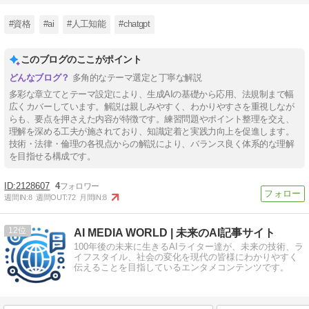
#資格
#ai
#人工知能
#chatgpt
このブログのここがポイント
多角的なテーマ選定と丁寧な解説
多彩な章立てとテーマ設定により、生成AIの基礎から応用、法規制まで幅
広くカバーしています。解説は親しみやすく、わかりやすさを重視しなが
らも、要点を押さえた内容が特徴です。練習問題やポイント整理を交え、
理解を深める工夫が施されており、知識定着と実践力向上を促進します。
技術・法律・倫理の各視点からの解説により、バランス良く体系的な理解
を目指せる構成です。
2128607
4
週間IN:
8
週間OUT:
72
月間IN:
8
12
AI MEDIA WORLD | 未来のAI記事サイト
100年後の未来に生きるAIライター達が、未来の技術、ラ
イフスタイル、社会の変化を現代の皆様にわかりやすく
伝えることを目指しているエンタメコンテンツです。