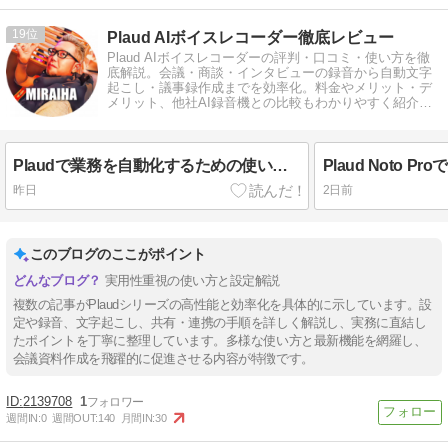
19
Plaud AIボイスレコーダー徹底レビュー
Plaud AIボイスレコーダーの評判・口コミ・使い方を徹
底解説。会議・商談・インタビューの録音から自動文字
起こし・議事録作成までを効率化。料金やメリット・デ
メリット、他社AI録音機との比較もわかりやすく紹介し
ます。
Plaudで業務を自動化するための使い方ガイド
昨日
2日前
このブログのここがポイント
実用性重視の使い方と設定解説
複数の記事がPlaudシリーズの高性能と効率化を具体的に示しています。設
定や録音、文字起こし、共有・連携の手順を詳しく解説し、実務に直結し
たポイントを丁寧に整理しています。多様な使い方と最新機能を網羅し、
会議資料作成を飛躍的に促進させる内容が特徴です。
2139708
1
週間IN:
0
週間OUT:
140
月間IN:
30