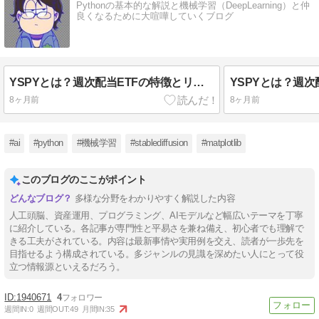
Pythonの基本的な解説と機械学習（DeepLearning）と仲
良くなるために大喧嘩していくブログ
YSPYとは？週次配当ETFの特徴とリスクを徹底解説
8ヶ月前
8ヶ月前
#ai
#python
#機械学習
#stablediffusion
#matplotlib
このブログのここがポイント
多様な分野をわかりやすく解説した内容
人工頭脳、資産運用、プログラミング、AIモデルなど幅広いテーマを丁寧
に紹介している。各記事が専門性と平易さを兼ね備え、初心者でも理解で
きる工夫がされている。内容は最新事情や実用例を交え、読者が一歩先を
目指せるよう構成されている。多ジャンルの見識を深めたい人にとって役
立つ情報源といえるだろう。
1940671
4
週間IN:
0
週間OUT:
49
月間IN:
35