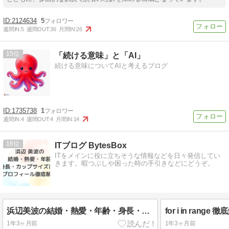
2124634
5
週間IN:
5
週間OUT:
36
月間IN:
26
15
「続ける意味」と「AI」
続ける意味についてAIと考えるブログ
1735738
1
週間IN:
4
週間OUT:
4
月間IN:
14
16
ITブログ BytesBox
ITをメインに役に立ちそうな情報などを日々発信してい
きます。暇つぶしや困った時の手引きなどにどうぞ。
浜辺美波の結婚・熱愛・年齢・身長・カップサイズは？全プロフィール徹底解説！
1年3ヶ月前
1年3ヶ月前