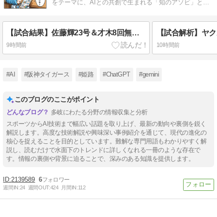
をテーマに、AIとの共創で生まれる「知のアソビ」と未
来の体験をお届けします。
【試合結果】佐藤輝23号＆才木8回無失点も...9回ドリスが捕まり痛恨の逆転負け 2026/08/07
9時間前
10時間前
#AI
#阪神タイガース
#姫路
#ChatGPT
#gemini
このブログのここがポイント
多岐にわたる分野の情報収集と分析
スポーツからAI技術まで幅広い話題を取り上げ、最新の動向や裏側を鋭く
解説します。高度な技術解説や興味深い事例紹介を通じて、現代の進化の
核心を捉えることを目的としています。難解な専門用語もわかりやすく解
説し、読むだけで水面下のトレンドに詳しくなれる一冊のような存在で
す。情報の裏側や背景に迫ることで、深みのある知識を提供します。
2139589
6
週間IN:
24
週間OUT:
424
月間IN:
112