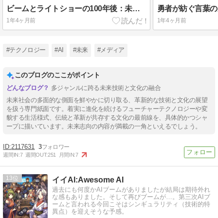
ビームとライトショーの100年後：未来の光の芸術
1年4ヶ月前
1年4ヶ月前
#テクノロジー
#AI
#未来
#メディア
このブログのここがポイント
多ジャンルに跨る未来技術と文化の融合
未来社会の多面的な側面を鮮やかに切り取る、革新的な技術と文化の展望
を扱う専門紙面です。着実に進化を続けるフューチャーテクノロジーや変
貌する生活様式、伝統と革新が共存する文化の最前線を、具体的かつシャ
ープに描いています。未来志向の内容が満載の一角といえるでしょう。
2117631
3
週間IN:
7
週間OUT:
251
月間IN:
7
13
イイAI:Awesome AI
過去にも何度かAIブームがありましたが結局は期待外れ
な感もありました。そして再びブームが…。第三次AIブ
ームと言われる今回こそはシンギュラリティ（技術的特
異点）を迎えそうな予感。