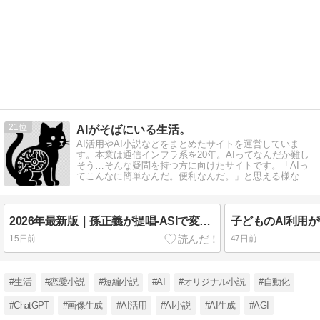
21
AIがそばにいる生活。
AI活用やAI小説などをまとめたサイトを運営していま
す。本業は通信インフラ系を20年。AIってなんだか難し
そう…そんな疑問を持つ方に向けたサイトです。「AIっ
てこんなに簡単なんだ。便利なんだ。」と思える様な情
報を発信しています。
2026年最新版｜孫正義が提唱-ASIで変わる働き方――2040年までに絶対やるべき準備とは
15日前
47日前
#生活
#恋愛小説
#短編小説
#AI
#オリジナル小説
#自動化
#ChatGPT
#画像生成
#AI活用
#AI小説
#AI生成
#AGI