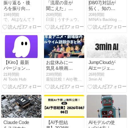
ダイムシフト
振り返る・後
「流星の音が
[08/07] 対話が
ろを振り向く
聞こえた」は
拓く、知の最
ポーズのプロ
気のせいじゃ
短路。
19時間前
20時間前
20時間前
で、AIはなんて？
臼宙 | うすチュウ。
MINA's Backlog 暇つぶしに解析する知の集積
ンプト集
なかった。
（MINA）
【NovelAI】
300年間ウソ
つき扱いされ
た目撃者たち
と、火球が鳴
らしていた本
当のもの。
【Kiro】最新
お盆休みに一
JumpCloudが
バージョンリ
気見＆映画館
AIエージェン
リース！プラ
で観るならコ
トのIAM統制
21時間前
23時間前
26時間前
AI Tools Hub
最短比較！AIが教える「本当の評判」まとめ
3min AI
グイン対応と
レ！2026年夏
手順を提示
操作性向上を
アニメ・劇場
解説
版のリアルタ
イム話題作ま
とめ
Claude Code
【AI予想結
AIモデルの使