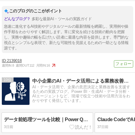
このブログのここがポイント
多彩な最新AI・ツールの実践ガイド
急速に進化するAI技術やデジタルツールの最新情報を網羅し、実用例や操
作手順をわかりやすく解説します。常に変化を続ける技術の動向を把握
し、実務や趣味の幅を広げたい読者に最適な内容を提供します。専門的な
視点とシンプルな表現で、新たな可能性を見据えるための一助となる情報
源です。
2139018
週間IN:
8
週間OUT:
112
月間IN:
16
10
中小企業のAI・データ活用による業務改善相談室
AI・データ活用で、企業の意思決定と業務改善を支援す
るための実践ブログ。Power BI・生成AI・データ分析・
AIエージェントなど、現場で役立つ技術や活用方法をわ
かりやすく発信しています。
データ前処理ツールを比較｜Power Query・BigQuery・pandas・Polarsの選び方
3日前
37日前