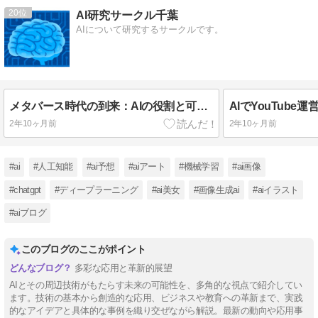
20
AI研究サークル千葉
AIについて研究するサークルです。
メタバース時代の到来：AIの役割と可能性に迫る
2年10ヶ月前
2年10ヶ月前
#ai
#人工知能
#ai予想
#aiアート
#機械学習
#ai画像
#chatgpt
#ディープラーニング
#ai美女
#画像生成ai
#aiイラスト
#aiブログ
このブログのここがポイント
多彩な応用と革新的展望
AIとその周辺技術がもたらす未来の可能性を、多角的な視点で紹介してい
ます。技術の基本から創造的な応用、ビジネスや教育への革新まで、実践
的なアイデアと具体的な事例を織り交ぜながら解説。最新の動向や応用事