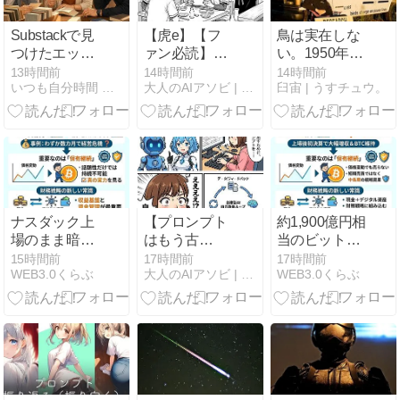
ィス
Substackで見
【虎e】【フ
鳥は実在しな
つけたエッセ
ァン必読】ラ
い。1950年代
イ｜今日のエ
イバル球団で
に本物は消さ
13時間前
14時間前
14時間前
いつも自分時間 Geminiと日常
大人のAIアソビ | AI遊びで未来を学ぶ、楽しむ実験室
臼宙 | うすチュウ。
ッセイ・ラッ
も関係ない！
れて、いま空
ク Vol.27
プロ野球選手
には120億羽
や家族への
の監視ドロー
SNS誹謗中
ンが飛んでい
傷・脅迫問題
るそうです
に居酒屋虎e
わ。
メンバーが物
申す「熱い応
ナスダック上
【プロンプト
約1,900億円相
援と誹謗中傷
場のまま暗号
はもう古
当のビットコ
はまったく別
資産事業へ転
い？】話題の
イン保有も維
15時間前
17時間前
17時間前
物や！」
WEB3.0くらぶ
大人のAIアソビ | AI遊びで未来を学ぶ、楽しむ実験室
WEB3.0くらぶ
換した結果は
「ループエン
持
ジニアリン
グ」とは！
Human in the
Loopから
Human on the
Loopへのパラ