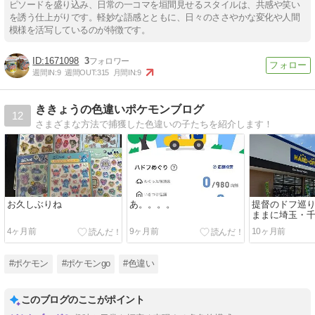
ピソードを盛り込み、日常の一コマを垣間見せるスタイルは、共感や笑い
を誘う仕上がりです。軽妙な語感とともに、日々のささやかな変化や人間
模様を活写しているのが特徴です。
1671098
3
週間IN:
9
週間OUT:
315
月間IN:
9
ききょうの色違いポケモンブログ
12
さまざまな方法で捕獲した色違いの子たちを紹介します！
お久しぶりね
あ。。。。
提督のドフ巡
ままに埼玉・
4ヶ月前
9ヶ月前
10ヶ月前
#ポケモン
#ポケモンgo
#色違い
このブログのここがポイント