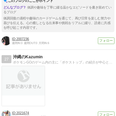
このブログのここがポイント
体調や趣味を丁寧に綴る温かなエピソードを書き留めてい
るブログ
体調回復の過程や趣味のカードゲームを通じて、再び日常を楽しむ努力や
喜びを伝える。心の癒しとなる出来事や挑戦をリアルに綴り、読者に共感
を呼び起こす内容です。
2007236
週間IN:
0
週間OUT:
0
月間IN:
6
沖縄のKazumin
27
ポケモンGOのゲーム内の主に「ポケストップ」の紹介が中心となっています。沖縄独自のポケストップ事情を全国のトレーナーの方へ面白可笑しく紹介してく事をコンセプトとしています。
2021674