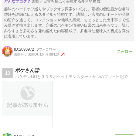
趣味と日常を幅広く表現する多角的構成
趣味のハードオフ巡りやブックオフ探索を中心に、著者の個性豊かな趣味
嗜好を詳細に伝えるスタイルが特徴です。訪問した店舗のレポートや品物
の紹介を通じて、コレクションや地域の風景、ちょっとした出来事まで包
み隠さず描き出します。定番のポケモン情報や日常の出来事も交え、親し
みやすさと多彩さを兼ね備えた内容構成で、多趣味な趣味人の視点を存分
に表現しています。
2093972
3
週間IN:
8
週間OUT:
0
月間IN:
24
ポケさんぽ
13
ポケモンGOと３ＤＳポケットモンスター・サンのプレイ日記です。