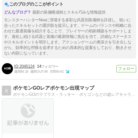
良い
このブログのここがポイント
最新の装備構成例とスキル巧みな情報提供
モンスターハンターNowに登場する多彩な武器別装備例を詳述し、狙いに
合ったスキルセットの選択肢を提示します。ゲームのバランスや戦略に合
わせた最適装備を紹介することで、プレイヤーの戦術構築をサポートしま
す。進化し続ける武器と装備の最新情報に焦点を当て、詳細なステータス
やスキルポイントを明示します。アクションゲームの奥深さを引き出しな
がら、効率的な狩猟を追求するための具体的な提案をしており、飽きさせ
ない内容になっています。
2045124
14
週間IN:
18
週間OUT:
84
月間IN:
42
ポケモンGOレアポケモン出現マップ
6
ポケモンGOのラプラス・ラッキー・ポリゴンなどの超レアキャラ出現情報（お台場・ディズニーランド・都内など）を日々更新