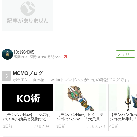
1934005
週間IN:
20
週間OUT:
0
月間IN:
20
MOMOブログ
5
ポケモン、食べ物、Twitterトレンドネタが中心の雑記ブログです。
【モンハンNow】「KO術」
【モンハンNow】ビシュテ
【モンハンNo
のスキル効果と発動する防
ンゴのハンマー「大天具・
ンゴの片手剣
具 / 与えた気絶蓄積値に応
鈷槌コンゴウ」に溜打・響
剣フドウ」に
3日前
3日前
4日前
じたダメージを与える「ダ
音強化やKO術などのスキ
攻撃活性など
ブルインパクト」と相性が
ルを付けられる装備構成例
けられる装備