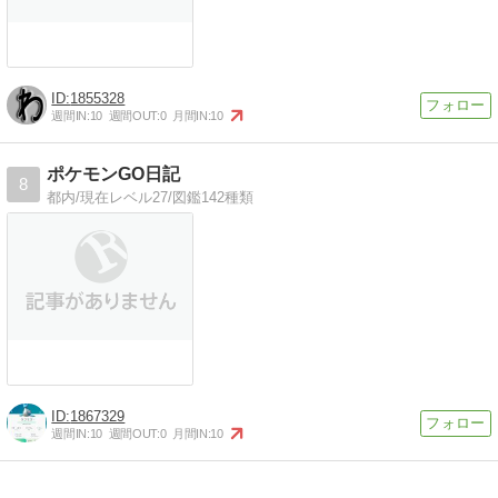
1855328
週間IN:
10
週間OUT:
0
月間IN:
10
ポケモンGO日記
8
都内/現在レベル27/図鑑142種類
1867329
週間IN:
10
週間OUT:
0
月間IN:
10