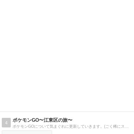
ポケモンGO〜江東区の旅〜
4
ポケモンGOについて気まぐれに更新していきます。(ごく稀にスロも)ランキングに参加登録してみました！