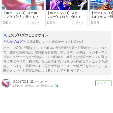
【ポケモンGO】メガボー
【ポケモンGO】メガミュ
【ポケモンGO
マンダは何人で勝てる？最
ウツーYは何人で勝てる？
リオは何人で
小討伐人数とおすすめ対策
対策とシールド12枚予想と
討伐人数と対
20日前
31日前
41日前
ポケモン
最少人数の限界を徹底攻
実際に2人レイ
略！
た結果を徹底
このブログのここがポイント
多種多様なレイド攻略データと戦略分析
ポケモンGOに登場するレイドボスの最少討伐人数と対策ポケモンについ
て、豊富な実戦検証と攻略情報を提供しています。記事は、メガボーマン
ダやミュウツーなどの強敵レイドの戦略や、効果的な対策ポケモンの選び
方に焦点を当て、初心者から上級者までが役立つ具体的なテクニックを紹
介しています。最新のバトル分析や天候ブーストの活用法もカバーし、攻
略のノウハウを確実に身につけることができる内容です。
1967221
11
週間IN:
28
週間OUT:
25
月間IN:
133