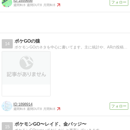
1855658
週間IN:
8
週間OUT:
8
月間IN:
8
ポケGOの猿
14
ポケモンGOのネタを中心に書いてます。主に統計や、ARの投稿、が中心です。
1898914
週間IN:
8
週間OUT:
8
月間IN:
8
ポケモンGO〜レイド、金バッジ〜
15