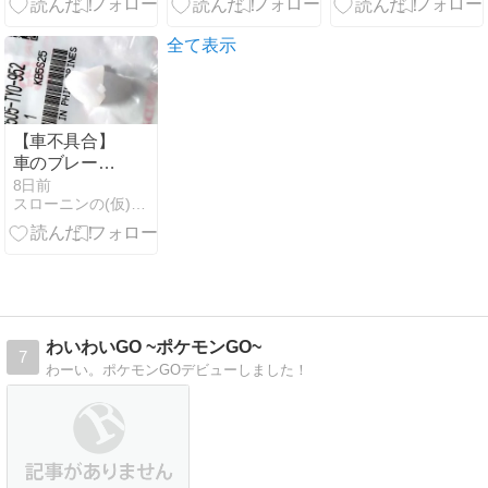
2026/08/01
全て表示
【車不具合】
車のブレーキ
ランプが消え
8日前
スローニンの(仮)ブログ
ない?!【ペダ
ルストッパ
ー】
わいわいGO ~ポケモンGO~
7
わーい。ポケモンGOデビューしました！