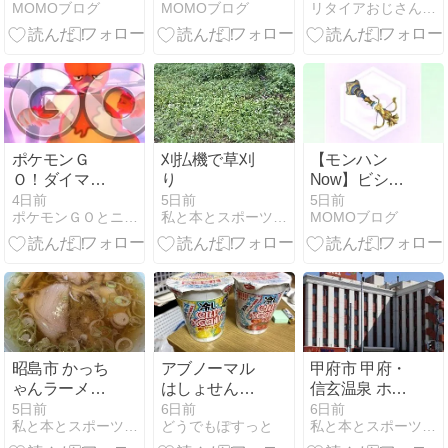
MOMOブログ
MOMOブログ
リタイアおじさんのシニアライフ
効果と発動す
剣「大天具・
る防具 / 与え
伏剣フドウ」
た気絶蓄積値
に連撃・境地
に応じたダメ
や攻撃活性な
ージを与える
どのスキルを
「ダブルイン
付けられる装
パクト」と相
備構成例
性が良い
ポケモンＧ
刈払機で草刈
【モンハン
Ｏ！ダイマッ
り
Now】ビシュ
クスブーバー
テンゴのライ
4日前
5日前
5日前
ポケモンＧＯとニンテンドークラッシックミニ
私と本とスポーツジム
MOMOブログ
はソロで倒せ
トボウガン
る？
「大天具・花
銃グセ」（ス
テップショッ
ト）に回避装
填や追い打ち
【麻痺】、麻
痺属性強化な
昭島市 かっち
アブノーマル
甲府市 甲府・
どのスキルを
ゃんラーメン
はしょせんア
信玄温泉 ホテ
付けられる装
拝島店
ブノーマル
ル 1-2-3
5日前
6日前
6日前
備構成例
私と本とスポーツジム
どうでもぽすっと
私と本とスポーツジム
2026/07/31～