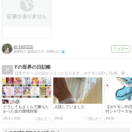
1937215
週間IN:
0
週間OUT:
10
月間IN:
10
Fの世界の日記帳
26
日常やゲームの話がメインになります。ポケモンGO→TL40、黄色/WS/旅行/ポケモン/最近はポケカにも興味あります！よろしくお願いします(*´ー｀*)
どうしてもさくらで勝ちた
入院していました
【ポケモンSV
かった女の環境対策
付シャワーズ
記録【大量発
2年3ヶ月前
3年前
3年前