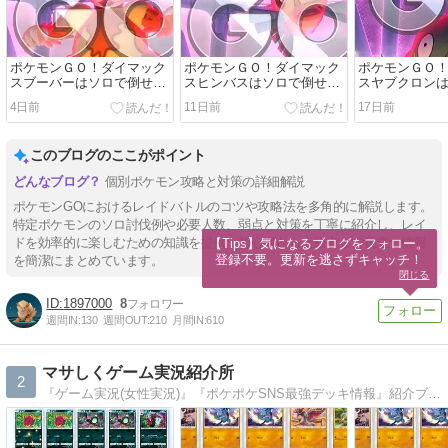
ポケモンＧＯ！ダイマック
ポケモンＧＯ！ダイマック
ポケモンＧＯ
スブーバーはソロで倒せ
スヒンバスはソロで倒せ
スヤブクロン
る？
る？
る？
4日前
11日前
17日前
このブログのここがポイント
個別ポケモン攻略と対策の詳細解説
ポケモンGOにおけるレイドバトルのコツや攻略法を多角的に解説します。
特定ポケモンのソロ討伐例や必要人数、弱点と対策を丁寧に紹介し、レイ
ドを効率的に楽しむための知識を提供。初心者から上級者まで役立つ情報
【Tips】気になるブログをフォロー。

登録不要。更新を逃さずキャッチ！
を簡潔にまとめています。
閉じる
1897000
8
週間IN:
130
週間OUT:
210
月間IN:
610
マサしくゲーム実況紹介所
2
『ゲーム実況(女性実況)』『ポケポケSNS最強デッキ情報』紹介ブログ！