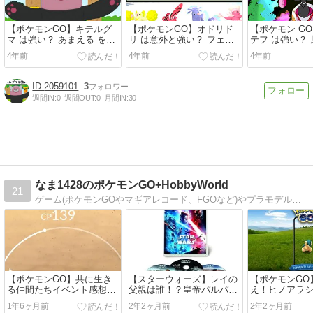
【ポケモンGO】キテルグ
【ポケモンGO】オドリド
【ポケモン G
マ は強い？ あまえる を覚
リ は意外と強い？ フェザ
テフ は強い？
えられればジム置きでかな
ーダンス を覚えられれば
可能な◯◯を
4年前
4年前
4年前
り強いのでは？ 特別技の
かなり面白い性能になるの
ぶっ壊れるの
ドレインパンチ にも期待
では？？
大！！
2059101
3
週間IN:
0
週間OUT:
0
月間IN:
30
なま1428のポケモンGO+HobbyWorld
21
ゲーム(ポケモンGOやマギアレコード、FGOなど)やプラモデル、レゴなど私が楽しいと思うことを語ります。
【ポケモンGO】共に生き
【スターウォーズ】レイの
【ポケモンGO
る仲間たちイベント感想と
父親は誰！？皇帝パルパテ
え！ヒノアラ
攻略法
ィーンとレイの関係【トリ
ュデイ攻略法
1年6ヶ月前
2年2ヶ月前
2年2ヶ月前
ビア】
ィデイ】