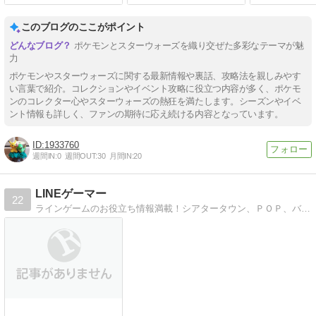
このブログのここがポイント
ポケモンとスターウォーズを織り交ぜた多彩なテーマが魅
力
ポケモンやスターウォーズに関する最新情報や裏話、攻略法を親しみやす
い言葉で紹介。コレクションやイベント攻略に役立つ内容が多く、ポケモ
ンのコレクター心やスターウォーズの熱狂を満たします。シーズンやイベ
ント情報も詳しく、ファンの期待に応え続ける内容となっています。
1933760
週間IN:
0
週間OUT:
30
月間IN:
20
LINEゲーマー
22
ラインゲームのお役立ち情報満載！シアタータウン、ＰＯＰ、バブル、ポコパンの情報をメインに紹介しています。最近ポケモンＧＯ始めました！