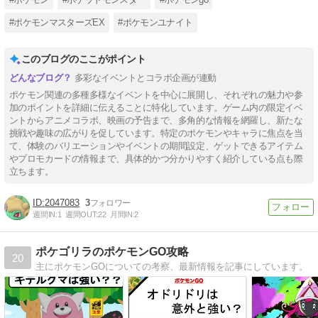
#ポケモンマスターズEX
#ポケモンユナイト
このブログのここがポイント
多彩なイベントとコラボ企画が連動
ポケモン関連の多種多様なイベントを中心に展開し、それぞれの魅力や参
加のポイントを詳細に伝えることに特化しています。ゲーム内の限定イベ
ントからアニメコラボ、映画の予告まで、多角的な情報を網羅し、新たな
挑戦や趣味の広がりを促しています。特定のポケモンやキャラに焦点を当
て、体験のバリエーションやイベントの期間設定、ゲットできるアイテム
やプロモカードの情報まで、具体的かつ分かりやすく紹介している点も際
立ちます。
2047083
3
週間IN:
1
週間OUT:
22
月間IN:
2
ポケゴリラのポケモンGO攻略
20
主にポケモンGOについての考察、最新情報を記事にしています。