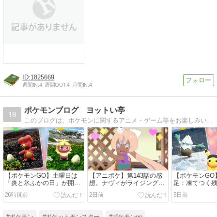
1825669
週間IN:
4
週間OUT:
4
月間IN:
4
ポケモンブログ ヨットい亭
19
このブログは、ポケモンに関するアニメ・ゲーム等をお楽しみいただくため、邪魔にならない程度の差し障りのない日常をつづったブログです。ちなみに私はフシギダネが1番大好きです。
【ポケモンGO】土曜日は
【アニポケ】第143話の感
【ポケモンGO
「炎と氷ふかの日」が開催
想。ナヴィがライジングボ
足：凍てつく
されます！
ルテッカーズに加入！
ト開催！
26時間前
2日前
3日前
#ポケモン
#ポケットモンスター
#ポケモンgo