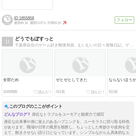
1855859
週間IN:
10
週間OUT:
0
月間IN:
10
どうでもぽすっと
11
千葉県在住のゲーム好き郵便局員、むいむいの日々冒険日記。ゲームなら何でもやってます。今日頑張れるなら、明日も頑張れるさ。
全部だめ
ゼヒゼヒしてきた
ならないほう
31時間前
3日前
5日前
このブログのここがポイント
身近なトラブルをユーモアと観察力で描写
身近な出来事や身に覚えのあるハプニングを、ユーモラスに切り取る特色
があります。職場や日常の風景を観察し、ちょっとした奇妙さや皮肉を交
えて、飽きさせない語り口となっています。シンプルながらも具体的なエ