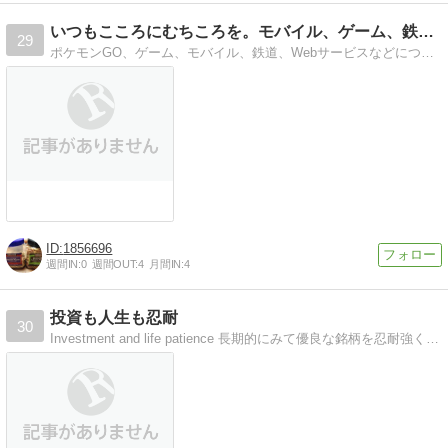
いつもこころにむちころを。モバイル、ゲーム、鉄道など
29
ポケモンGO、ゲーム、モバイル、鉄道、Webサービスなどについて毎日更新しています。
1856696
週間IN:
0
週間OUT:
4
月間IN:
4
投資も人生も忍耐
30
Investment and life patience 長期的にみて優良な銘柄を忍耐強く見守る。伸びしろのある日米個別銘柄を中心に無理なく投資がモットー