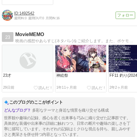
1492542
週間IN:
0
週間OUT:
0
月間IN:
16
MovieMEMO
23
映画の感想やあらすじ(ネタバレ)をご紹介します。また、ポケモンGO体験記や日々の気になった新聞情報もご紹介です。
23才
神絵祭
FF11 釣り(2024/
29日前
1年11ヶ月前
2年2ヶ月前
このブログのここがポイント
多彩なテーマと身近な情景を織り交ぜる構成
世界観や趣味の記録、感心を惹く出来事を巧みに織り交ぜた記事群です。
具体的な装備や出来事の詳細に触れつつ、日常の断片や趣味の楽しさを丁
寧に描写しています。それぞれの記録はミクロな視点を持ち、親しみやす
さと奥深さを併せ持つ内容となっています。