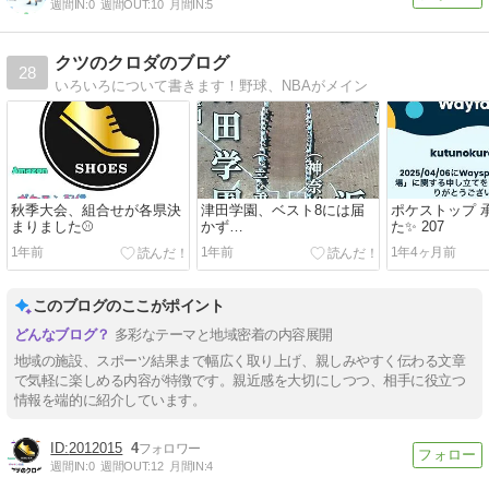
週間IN:
0
週間OUT:
10
月間IN:
5
クツのクロダのブログ
28
いろいろについて書きます！野球、NBAがメイン
秋季大会、組合せが各県決
津田学園、ベスト8には届
ポケストップ 
まりました⚾️
かず…
た✨ 207
1年前
1年前
1年4ヶ月前
このブログのここがポイント
多彩なテーマと地域密着の内容展開
地域の施設、スポーツ結果まで幅広く取り上げ、親しみやすく伝わる文章
で気軽に楽しめる内容が特徴です。親近感を大切にしつつ、相手に役立つ
情報を端的に紹介しています。
2012015
4
週間IN:
0
週間OUT:
12
月間IN:
4