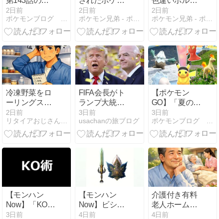
第143話の感
されたポケモ
色違いボルケ
想。ナヴィが
ンまとめ
ニオンが解
2日前
2日前
2日前
ポケモンブログ ヨットい亭
ポケモン兄弟 - ポケブロス
ポケモン兄弟 - ポケブロス
ライジングボ
禁！入手方法
ルテッカーズ
は？
に加入！
冷凍野菜をロ
FIFA会長がト
【ポケモン
ーリングスト
ランプ大統領
GO】「夏の遠
ック
に支援要請？
足：凍てつく
2日前
3日前
3日前
リタイアおじさんのシニアライフ
usachanの旅ブログ
ポケモンブログ ヨットい亭
残火」イベン
ト開催！
【モンハン
【モンハン
介護付き有料
Now】「KO
Now】ビシュ
老人ホームで
術」のスキル
テンゴの片手
よかった
3日前
4日前
4日前