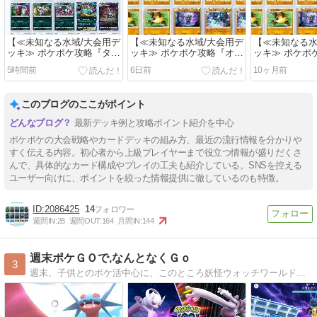
【≪未知なる水域/大会用デ
【≪未知なる水域/大会用デ
【≪未知なる水
ッキ≫ ポケポケ攻略『タギ
ッキ≫ ポケポケ攻略『オコ
ッキ≫ ポケポ
ングル/ペンドラー/アクジ
リザル/ルカリオ/マーシャ
リザル/ルカリ
5時間前
6日前
10ヶ月前
キングex』紹介】
ドー』紹介】(2025/09/29
ドー』紹介】(202
(2025/09/29 [vol.13])
[vol.14])
[vol.14])
このブログのここがポイント
最新デッキ例と攻略ポイント紹介を中心
ポケポケの大会戦略やカードデッキの組み方、最近の流行情報を分かりや
すく伝える内容。初心者から上級プレイヤーまで役立つ情報が盛りだくさ
んで、具体的なカード構成やプレイの工夫も紹介している。SNSを控える
ユーザー向けに、ポイントを絞った情報提供に徹しているのも特徴。
2086425
14
週間IN:
28
週間OUT:
164
月間IN:
144
週末ポケＧＯで,なんとなくＧｏ
3
週末、子供とのポケ活中心に、このところ妖怪ウォッチワールドにもはまっています。不定期アップしています。よろしくお願いします。