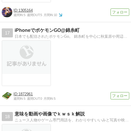
1305164
週間IN:
5
週間OUT:
5
月間IN:
10
iPhoneでポケモンGO@錦糸町
17
日本でも配信されたポケモンGo。 錦糸町を中心に秋葉原や周辺地域でiPhone5sを使いプレイした記録など。
1872961
週間IN:
5
週間OUT:
0
月間IN:
5
意味を動画や画像でｋｗｓｋ解説
18
ニュース人物やゲーム専門用語を、わかりやすいいみと写真や映像付きで詳しく調べる辞典