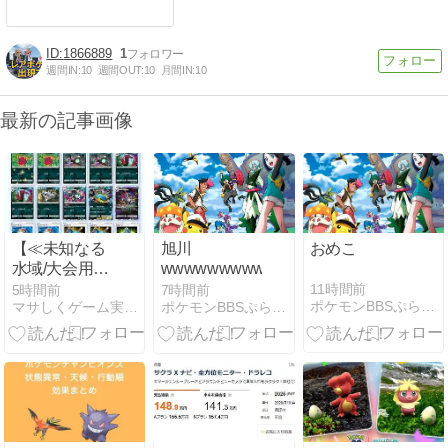
1866889
1
週間IN:
10
週間OUT:
10
月間IN:
10
最新の記事画像
【≪未知なる
旭川
おめこ
水域/大会用デ
wwwwwwwwwwww
ッキ≫ ポケポ
11時間前
5時間前
7時間前
ポケモンBBSぷらす - ポケモン雑談掲示板ブログ
マサしくゲーム実況紹介所
ポケモンBBSぷらす - ポケモン雑談掲示板ブログ
ケ攻略『タギ
ングル/ペンド
ラー/アクジキ
ングex』紹
介】
(2025/09/29
[vol.13])