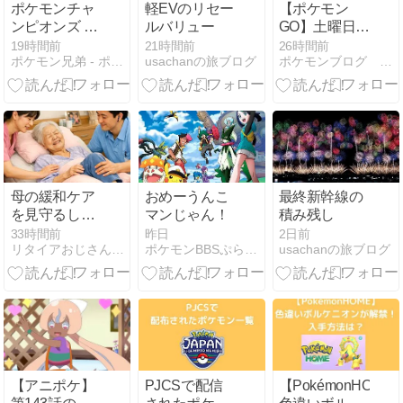
ポケモンチャ
軽EVのリセー
【ポケモン
ンピオンズ 状
ルバリュー
GO】土曜日は
態異常・天
「炎と氷ふか
19時間前
21時間前
26時間前
ポケモン兄弟 - ポケブロス
usachanの旅ブログ
ポケモンブログ ヨットい亭
候・行動順の
の日」が開催
効果まとめ
されます！
母の緩和ケア
おめーうんこ
最終新幹線の
を見守るしか
マンじゃん！
積み残し
なさそう
33時間前
昨日
2日前
リタイアおじさんのシニアライフ
ポケモンBBSぷらす - ポケモン雑談掲示板ブログ
usachanの旅ブログ
【アニポケ】
PJCSで配信
【PokémonHOME