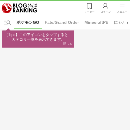
リーダー
ログイン
メニュー
ポケモンGO
Fate/Grand Order
MinecraftPE
にゃん
【Tips】このアイコンをタップすると、

カテゴリ一覧を表示できます。
閉じる