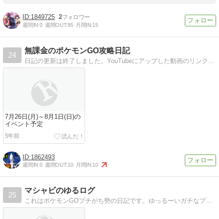
1849725
2
週間IN:
0
週間OUT:
95
月間IN:
15
無課金のポケモンGO攻略日記
24
日記の更新は終了しました。YouTubeにアップした動画のリンクだけ置いていきます。
7月26日(月)～8月1日(日)の
イベント予定
5年前
1862493
週間IN:
0
週間OUT:
10
月間IN:
10
マシャビのゆるログ
25
これはポケモンGOプチがち勢の日記です。ゆっるーいガチなプレイをお楽しみください。