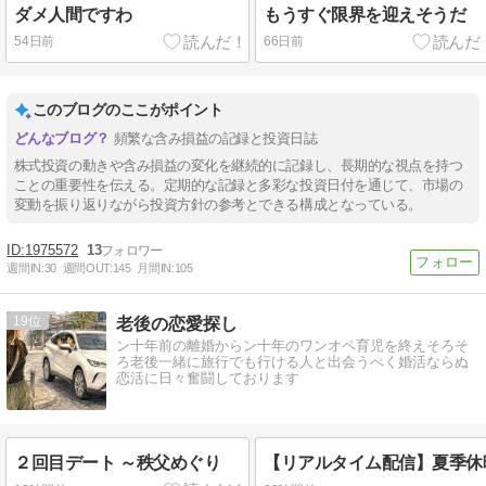
ダメ人間ですわ
もうすぐ限界を迎えそうだ
54日前
66日前
このブログのここがポイント
頻繁な含み損益の記録と投資日誌
株式投資の動きや含み損益の変化を継続的に記録し、長期的な視点を持つ
ことの重要性を伝える。定期的な記録と多彩な投資日付を通じて、市場の
変動を振り返りながら投資方針の参考とできる構成となっている。
1975572
13
週間IN:
30
週間OUT:
145
月間IN:
105
19
老後の恋愛探し
ン十年前の離婚からン十年のワンオペ育児を終えそろそ
ろ老後一緒に旅行でも行ける人と出会うべく婚活ならぬ
恋活に日々奮闘しております
２回目デート ～秩父めぐり