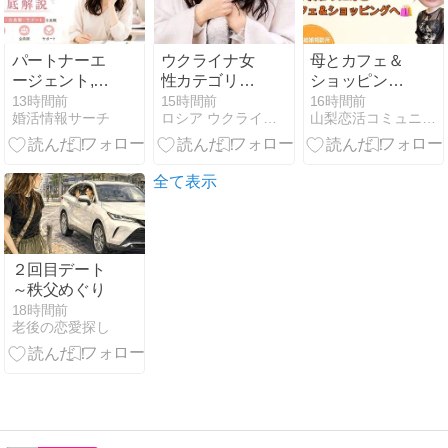
パートナーエ
ウクライナ女
母とカフェ＆
ージェント,
性カテゴリー
ショッピング
IBJメンバー
です
へ行ってきま
13時間前
15時間前
16時間前
婚活情報サーチ
ロシア ウクライナ 国際結婚Harmony スタッフブログ
山梨恋活コミュニティ〜wincere〜公式ブログ
ズ, エン婚活エ
した☕
ージェント, サ
ンマリエ, フィ
オーレの30代
全て表示
女性とおすす
め・女性を徹
底解説
２回目デート
～秩父めぐり
18時間前
老後の恋愛探し