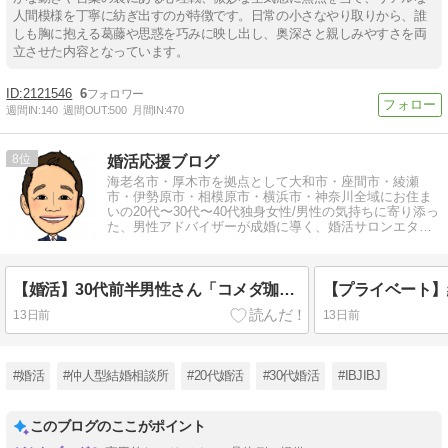
人間模様を丁寧に紡ぎ出すのが特徴です。日常の小さなやり取りから、誰
しも胸に抱える葛藤や思惑を巧みに映し出し、奥深さと親しみやすさを両
立させた内容となっています。
2121546
6
週間IN:
140
週間OUT:
500
月間IN:
470
8
婚活応援ブログ
海老名市・厚木市を拠点として大和市・座間市・綾瀬
市・伊勢原市・相模原市・横浜市・神奈川全域にお住ま
いの20代〜30代〜40代独身女性/男性の気持ちに寄り添っ
た、男性アドバイザーが成婚に導く、婚活サロンエター
ナルブリッジ結婚相談所
【婚活】30代前半男性さん「コメダ珈琲海老名大谷店」にて無料相談
13日前
13日前
#婚活
#仲人型結婚相談所
#20代婚活
#30代婚活
#IBJIBJ
このブログのここがポイント