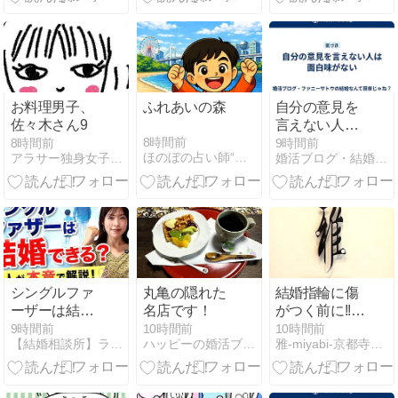
たなご縁@三
り結婚指輪」
紹介！
重県
ガイド
お料理男子、
ふれあいの森
自分の意見を
佐々木さん9
言えない人は
面白味がない
8時間前
8時間前
9時間前
ほのぼの占い師“村野大衡”
アラサー独身女子さゆりの徒然日記
婚活ブログ・結婚なんて簡単じゃね？
シングルファ
丸亀の隠れた
結婚指輪に傷
ーザーは結婚
名店です！
がつく前に!!指
できる？婚活
輪を綺麗に保
9時間前
10時間前
10時間前
【結婚相談所】ラポールアンカーの婚活体験談
ハッピーの婚活ブログ
雅-miyabi-京都寺町 スタッフブログ
のコツを本音
つためのポイ
で解説【婚活
ント解説✧
動画】