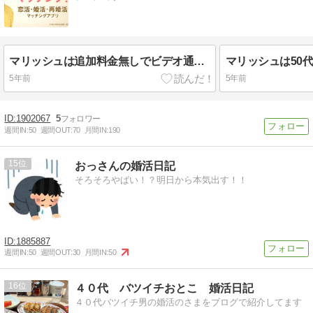
マリッシュは追加料金無しでビデオ通話が利用できるよ！
5年前
5年前
1902067
5
週間IN:
50
週間OUT:
70
月間IN:
190
15
おっさんの婚活日記
そろそろやばい！？明日から本気出す！！
1885887
週間IN:
50
週間OUT:
30
月間IN:
50
16
４０代 バツイチおとこ 婚活日記
４０代バツイチ男の婚活のさまをブログで紹介してます