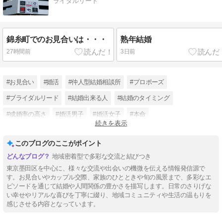
ライダルリード
錦糸町でのお見合いは・・・
熟年結婚
27時間前
3日前
#お見合い
#婚活
#仲人型結婚相談所
#プロポーズ
#ブライダルリード
#結婚出来る人
#結婚のタイミング
#成婚率の高さ
#婚活男子
#婚活女子
#本命
続きを表示
#現在の日本の結婚の状況
このブログのここがポイント
地域密着型で多彩な交流と結びつき
東京墨田区を中心に、様々な交流や出会いの機微を伝える情報発信源で
す。お見合いやカップル交際、家族のひとときや旬の風景まで、多彩なエ
ピソードを通じて結婚や人間関係の豊かさを描写します。日常のさりげな
い幸せやリアルな喜びを丁寧に綴り、地域コミュニティや生活の温もりを
感じさせる内容となっています。