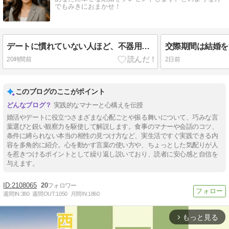
でもみきにおまかせ！
デートに慣れていない人ほど、不器用さの裏に目を向けよう
20時間前
2日前
このブログのここがポイント
実践的なマナーと心構えを伝授
婚活やデートに役立つさまざまな心配ごとや振る舞いについて、巧みな言
葉選びと鋭い観察力を駆使して解説します。食事のマナーや会話のコツ、
条件に縛られない本当の相性の見つけ方など、実生活ですぐ実践できる内
容を多角的に紹介。心を動かす言葉の使い方や、ちょっとした気配りが人
を惹きつけるポイントとして繰り返し説いており、読者に安心感と自信を
与えます。
2108065
20
週間IN:
380
週間OUT:
1050
月間IN:
1860
もっと見る
arrow_forward_ios