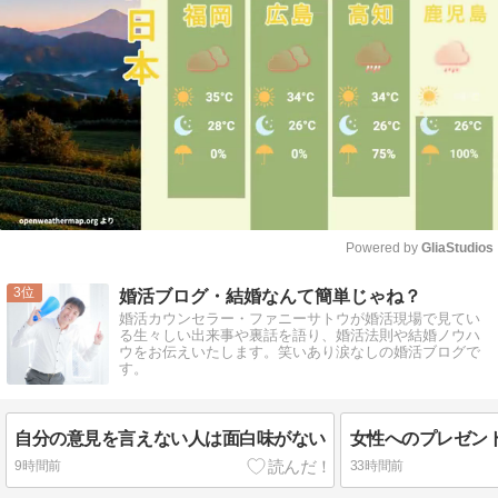
Powered by 
GliaStudios
Mute
3
婚活ブログ・結婚なんて簡単じゃね？
婚活カウンセラー・ファニーサトウが婚活現場で見てい
る生々しい出来事や裏話を語り、婚活法則や結婚ノウハ
ウをお伝えいたします。笑いあり涙なしの婚活ブログで
す。
自分の意見を言えない人は面白味がない
女性へのプレゼン
9時間前
33時間前