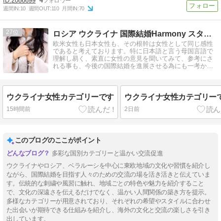
2086699
4
週間IN:
10
週間OUT:
110
月間IN:
70
27
ロシア ウクライナ 国際結婚Harmony スタッフブログ
欧米女性も日本女性も、その根幹は女性として同じ感性
であると考えております。特に日本語と言う母国言語で
理解し易く、素直に女性の意見を聞いてみて、参考にさ
れる事も、今後の国際結婚を進展させる為にも一考かと
存じます。
ウクライナ女性カテゴリーです
ウクライナ女性カテゴリー
15時間前
2日前
このブログのここがポイント
多彩な国別カテゴリーと温かい交流促進
ウクライナやロシア、ベラルーシを中心に東欧地域の文化や習慣を紹介し
ながら、国際結婚を目指す人々のための交流の場を活き活きと伝えていま
す。伝統的な刺繍や風習に触れ、地域ごとの特色や魅力を紹介すること
で、文化の深遠さを伝えるだけでなく、温かい人間関係の築き方を提示。
多様なカテゴリーが用意されており、それぞれの希望やスタイルに合わせ
た出会いが期待できる仕組みを紹介し、海外の文化と交流の楽しさを引き
出しています。