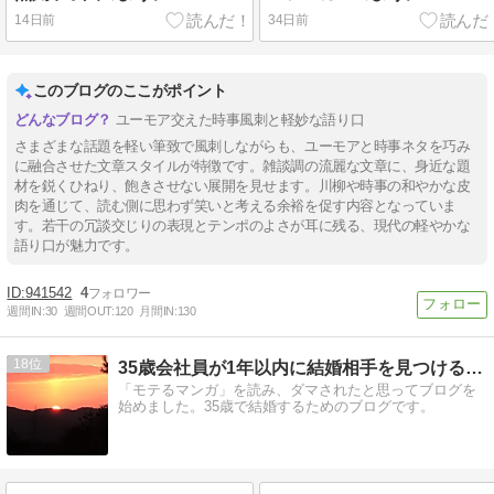
14日前
34日前
このブログのここがポイント
ユーモア交えた時事風刺と軽妙な語り口
さまざまな話題を軽い筆致で風刺しながらも、ユーモアと時事ネタを巧み
に融合させた文章スタイルが特徴です。雑談調の流麗な文章に、身近な題
材を鋭くひねり、飽きさせない展開を見せます。川柳や時事の和やかな皮
肉を通じて、読む側に思わず笑いと考える余裕を促す内容となっていま
す。若干の冗談交じりの表現とテンポのよさが耳に残る、現代の軽やかな
語り口が魅力です。
941542
4
週間IN:
30
週間OUT:
120
月間IN:
130
18
35歳会社員が1年以内に結婚相手を見つけるブログ
「モテるマンガ」を読み、ダマされたと思ってブログを
始めました。35歳で結婚するためのブログです。