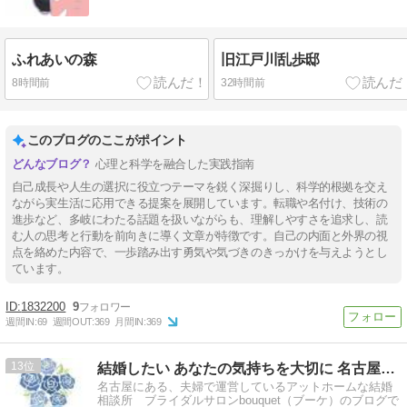
ふれあいの森
旧江戸川乱歩邸
8時間前
32時間前
このブログのここがポイント
心理と科学を融合した実践指南
自己成長や人生の選択に役立つテーマを鋭く深掘りし、科学的根拠を交え
ながら実生活に応用できる提案を展開しています。転職や名付け、技術の
進歩など、多岐にわたる話題を扱いながらも、理解しやすさを追求し、読
む人の思考と行動を前向きに導く文章が特徴です。自己の内面と外界の視
点を絡めた内容で、一歩踏み出す勇気や気づきのきっかけを与えようとし
ています。
1832200
9
週間IN:
69
週間OUT:
369
月間IN:
369
13
結婚したい あなたの気持ちを大切に 名古屋の結婚相談所ブーケ
名古屋にある、夫婦で運営しているアットホームな結婚
相談所 ブライダルサロンbouquet（ブーケ）のブログで