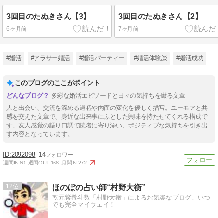
3回目のたぬきさん【3】
3回目のたぬきさん【2】
6ヶ月前
7ヶ月前
#婚活
#アラサー婚活
#婚活パーティー
#婚活体験談
#婚活成功
このブログのここがポイント
多彩な婚活エピソードと日々の気持ちを綴る文章
人と出会い、交流を深める過程や内面の変化を優しく描写。ユーモアと共
感を交えた文章で、身近な出来事にふとした興味を持たせてくれる構成で
す。友人感覚の語り口調で読者に寄り添い、ポジティブな気持ちを引き出
す内容となっています。
2092098
14
週間IN:
80
週間OUT:
168
月間IN:
272
12
ほのぼの占い師“村野大衡”
乾元紫微斗数「村野大衡」によるお気楽なブログ。いつ
でも完全マイウェイ！