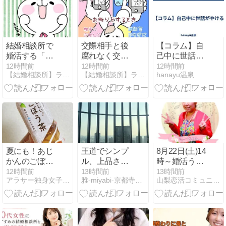
結婚相談所で
交際相手と後
【コラム】自
婚活する「入
腐れなく交際
己中に世話が
会から成婚ま
を終了させた
やける
12時間前
12時間前
12時間前
【結婚相談所】ラポールアンカーの婚活体験談
【結婚相談所】ラポールアンカーの婚活体験談
hanayu温泉
での流れ」を
い！結婚相談
徹底解説
所の意外なメ
リット
夏にも！あじ
王道でシンプ
8月22日(土)14
かんのごぼう
ル、上品さと
時～婚活うま
茶
万能さを兼ね
くいくコツ教
12時間前
13時間前
13時間前
アラサー独身女子さゆりの徒然日記
雅-miyabi-京都寺町 スタッフブログ
山梨恋活コミュニティ〜wincere〜公式ブログ
備えた婚約指
えます！女性
輪♡
限定の婚活女
子会