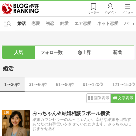
リーダー
ログイン
メニュー
婚活
恋愛
初恋
純愛
エア恋愛
ネット恋愛
バツ
人気
フォロー数
急上昇
新着
婚活
1〜30位
31〜60位
61〜90位
91〜120位
121〜150位
画像表示
文字表示
1
みっちゃん＠結婚相談ラポール横浜
結婚カウンセラーのみっちゃんが、幸せな結婚を目指す
あなたのお手伝いをさせていただきます。みっちゃんに
おまかせあれ！！