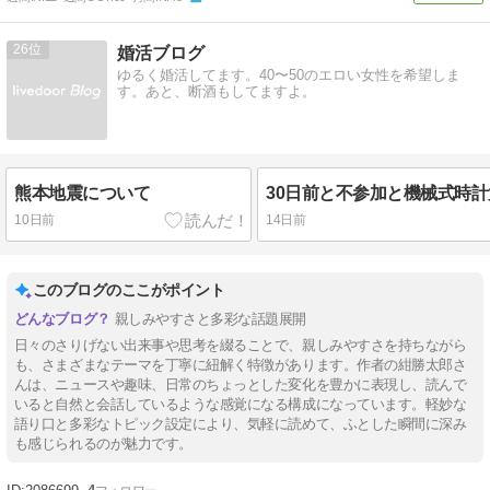
26
婚活ブログ
ゆるく婚活してます。40〜50のエロい女性を希望しま
す。あと、断酒もしてますよ。
熊本地震について
10日前
14日前
このブログのここがポイント
親しみやすさと多彩な話題展開
日々のさりげない出来事や思考を綴ることで、親しみやすさを持ちながら
も、さまざまなテーマを丁寧に紐解く特徴があります。作者の紺勝太郎さ
んは、ニュースや趣味、日常のちょっとした変化を豊かに表現し、読んで
いると自然と会話しているような感覚になる構成になっています。軽妙な
語り口と多彩なトピック設定により、気軽に読めて、ふとした瞬間に深み
も感じられるのが魅力です。