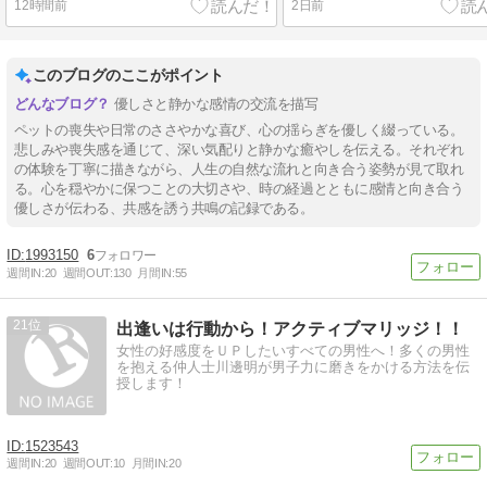
12時間前
2日前
このブログのここがポイント
優しさと静かな感情の交流を描写
ペットの喪失や日常のささやかな喜び、心の揺らぎを優しく綴っている。
悲しみや喪失感を通じて、深い気配りと静かな癒やしを伝える。それぞれ
の体験を丁寧に描きながら、人生の自然な流れと向き合う姿勢が見て取れ
る。心を穏やかに保つことの大切さや、時の経過とともに感情と向き合う
優しさが伝わる、共感を誘う共鳴の記録である。
1993150
6
週間IN:
20
週間OUT:
130
月間IN:
55
21
出逢いは行動から！アクティブマリッジ！！
女性の好感度をＵＰしたいすべての男性へ！多くの男性
を抱える仲人士川邊明が男子力に磨きをかける方法を伝
授します！
1523543
週間IN:
20
週間OUT:
10
月間IN:
20