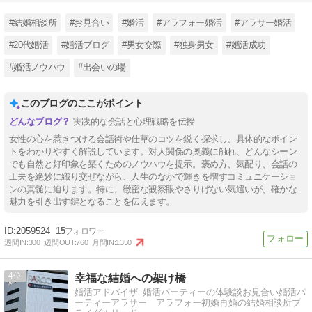
#結婚相談所
#お見合い
#婚活
#アラフォー婚活
#アラサー婚活
#20代婚活
#婚活ブログ
#男女交際
#独身男女
#婚活成功
#婚活ノウハウ
#出会いの場
このブログのここがポイント
実践的な会話と心理戦略を伝授
女性の心を惹きつける会話術や仕草のコツを鋭く探求し、具体的なポイン
トをわかりやすく解説しています。対人関係の奥義に触れ、どんなシーン
でも自然と好印象を築くためのノウハウを提示。褒め方、気配り、会話の
工夫を絶妙に織り交ぜながら、人生のなかで輝きを増すコミュニケーショ
ンの真髄に迫ります。特に、緻密な観察眼やさりげない気遣いが、確かな
魅力を引き出す鍵となることを伝えます。
2059524
15
週間IN:
300
週間OUT:
760
月間IN:
1350
4
幸福な結婚への架け橋
婚活アドバイザｰ婚活パーティーの体験談お見合い婚活パ
ーティーアラサー アラフォー初婚再婚の結婚相談所ブ