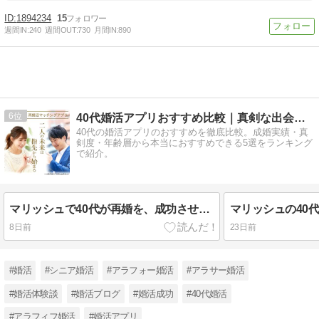
1894234
15
週間IN:
240
週間OUT:
730
月間IN:
890
6
40代婚活アプリおすすめ比較｜真剣な出会いを見付ける！
40代の婚活アプリのおすすめを徹底比較。成婚実績・真
剣度・年齢層から本当におすすめできる5選をランキング
で紹介。
マリッシュで40代が再婚を、成功させるポイントを解説！
8日前
23日前
#婚活
#シニア婚活
#アラフォー婚活
#アラサー婚活
#婚活体験談
#婚活ブログ
#婚活成功
#40代婚活
#アラフィフ婚活
#婚活アプリ