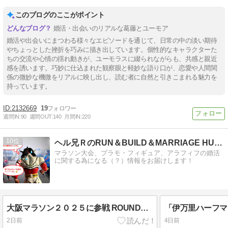
このブログのここがポイント
婚活・出会いのリアルな葛藤とユーモア
婚活や出会いにまつわる様々なエピソードを通じて、日常の中の淡い期待
やちょっとした挫折を巧みに描き出しています。個性的なキャラクターた
ちの交流や心情の揺れ動きが、ユーモラスに綴られながらも、共感と親近
感を誘います。巧妙に仕込まれた観察眼と軽妙な語り口が、恋愛や人間関
係の微妙な機微をリアルに映し出し、読む者に自然と引きこまれる魅力を
持っています。
2132669
19
週間IN:
90
週間OUT:
140
月間IN:
220
10
ヘル兄ＲのRUN＆BUILD＆MARRIAGE HUNT
マラソン大会、プラモ・フィギュア、アラフィフの婚活
に関する為になる（？）情報をお届けします！
大阪マラソン２０２５に参戦 ROUND１６「やっと果たせたこと」
2日前
4日前