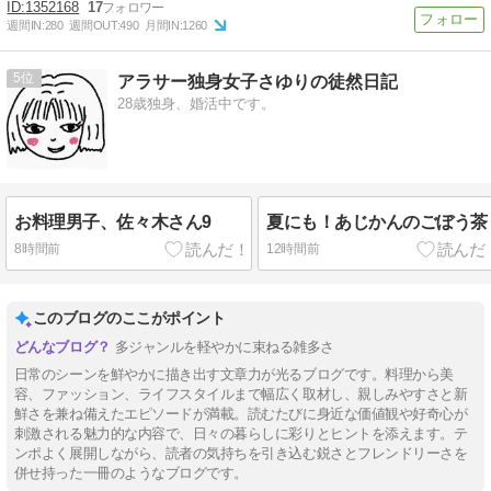
1352168
17
週間IN:
280
週間OUT:
490
月間IN:
1260
5
アラサー独身女子さゆりの徒然日記
28歳独身、婚活中です。
お料理男子、佐々木さん9
夏にも！あじかんのごぼう茶
8時間前
12時間前
このブログのここがポイント
多ジャンルを軽やかに束ねる雑多さ
日常のシーンを鮮やかに描き出す文章力が光るブログです。料理から美
容、ファッション、ライフスタイルまで幅広く取材し、親しみやすさと新
鮮さを兼ね備えたエピソードが満載。読むたびに身近な価値観や好奇心が
刺激される魅力的な内容で、日々の暮らしに彩りとヒントを添えます。テ
ンポよく展開しながら、読者の気持ちを引き込む鋭さとフレンドリーさを
併せ持った一冊のようなブログです。