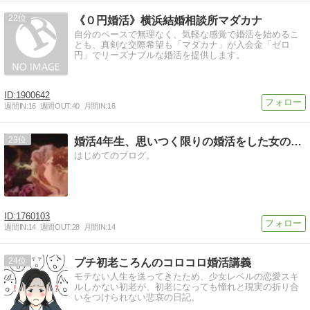
22
《０円婚活》横浜結婚相談所マダカナ
自分のペースで無理なく、気軽な感覚で婚活を始めるこ
とも、真剣な交際希望も「マダカナ」が入会金「ゼロ
円」でリーズナブルな婚活を提供します。
1900642
週間IN:
16
週間OUT:
40
月間IN:
16
23
婚活4年生、思いつく限りの婚活をした女の活動記
はじめてのブログ。
1760103
週間IN:
14
週間OUT:
28
月間IN:
14
24
プチ初老ころんのコロコロ婚活講義
モテない人生を送ってきたため、少女レベルの恋愛スキ
ルしかない初老が、初老になっても憧れと現実の折り合
いをつけられない悲哀の日記。