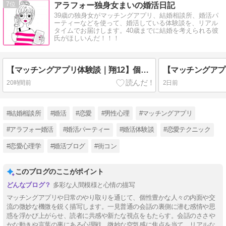
7
アラフォー独身女まいの婚活日記
39歳の独身女がマッチングアプリ、結婚相談所、婚活パ
ーティーなどを使って、婚活している体験談を、リアル
タイムでお届けします。40歳までに結婚を考えられる彼
氏がほしいんだ！！！
【マッチングアプリ体験談｜翔12】個人事業主
20時間前
2日前
#結婚相談所
#婚活
#恋愛
#男性心理
#マッチングアプリ
#アラフォー婚活
#婚活パーティー
#婚活体験談
#恋愛テクニック
#恋愛心理学
#婚活ブログ
#街コン
このブログのここがポイント
多彩な人間模様と心情の描写
マッチングアプリや日常のやり取りを通じて、個性豊かな人々の内面や交
流の微妙な機微を鋭く描写します。一見普通の会話の裏側に潜む感情や思
惑を浮かび上がらせ、読者に共感や新たな視点をもたらす。会話のささや
かな動きや言葉の裏にある心理戦、微妙な空気感に焦点を当て、リアルな