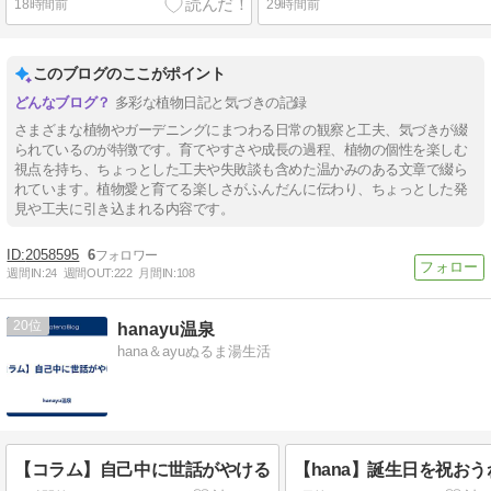
18時間前
29時間前
このブログのここがポイント
多彩な植物日記と気づきの記録
さまざまな植物やガーデニングにまつわる日常の観察と工夫、気づきが綴
られているのが特徴です。育てやすさや成長の過程、植物の個性を楽しむ
視点を持ち、ちょっとした工夫や失敗談も含めた温かみのある文章で綴ら
れています。植物愛と育てる楽しさがふんだんに伝わり、ちょっとした発
見や工夫に引き込まれる内容です。
2058595
6
週間IN:
24
週間OUT:
222
月間IN:
108
20
hanayu温泉
hana＆ayuぬるま湯生活
【コラム】自己中に世話がやける
【hana】誕生日を祝おう