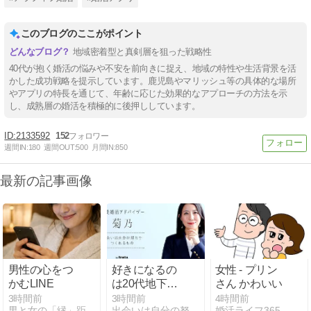
このブログのここがポイント
地域密着型と真剣層を狙った戦略性
40代が抱く婚活の悩みや不安を前向きに捉え、地域の特性や生活背景を活
かした成功戦略を提示しています。鹿児島やマリッシュ等の具体的な場所
やアプリの特長を通じて、年齢に応じた効果的なアプローチの方法を示
し、成熟層の婚活を積極的に後押ししています。
2133592
152
週間IN:
180
週間OUT:
500
月間IN:
850
最新の記事画像
男性の心をつ
好きになるの
女性 - プリン
かむLINE
は20代地下ア
さん かわいい
イドル（44歳
3時間前
3時間前
4時間前
男と女の「縁」距離恋愛
出会いは自分の努力でつくれるもの・90日で理想のパートナー…
婚活ライフ365