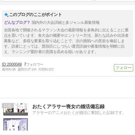
このブログのここがポイント
国内外の大会詳細と多ジャンル募集情報
全国各地で開催されるマラソン大会の最新情報を多角的に伝えることに重
点を置いています。各大会の概要やエントリー方法、新たな試みや出演者
募集など、多様な要素を取り込むことで、次の挑戦への意欲を喚起しま
す。読者にとっては、普段目にしづらい運営詳細や募集情報を明瞭に伝
え、ランニング愛好者の意識を高める狙いがあります。
2000049
7
週間IN:
88
週間OUT:
144
月間IN:
372
11
おたくアラサー喪女の婚活備忘録
アラサーのアニメおたくが婚活に奮闘した記録です。