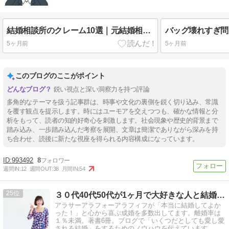
結婚相談所のクレーム10選｜元結婚相談員が見た実態
5ヶ月前
5ヶ月前
このブログのここがポイント
鋭い視点と深い洞察力を持つ評論
多角的なテーマを扱う記事群は、時事や文化の裏側を鋭く切り込み、常識
を覆す観点を提示します。時にはユーモアを交えつつも、確かな情報と分
析をもって、読者の知的好奇心を刺激します。社会現象や歴史的背景まで
踏み込み、一歩踏み込んだ考察を展開、文章は簡潔でありながら深みを持
ち合わせ、読後に新たな視座を得られる内容構成になっています。
993492
8
週間IN:
12
週間OUT:
38
月間IN:
54
25
３０代40代50代が1ヶ月で大好きな人と結婚！ハピ婚相談所
アラサーアラフォーアラフィフが「本当に結婚してよか
った！」と心から喜ぶ成婚を多数出してます。離婚率は
１％未満。著書6冊。ブログで「いくつだとしても愛し愛
される結婚」をするためのノウハウを伝えています。