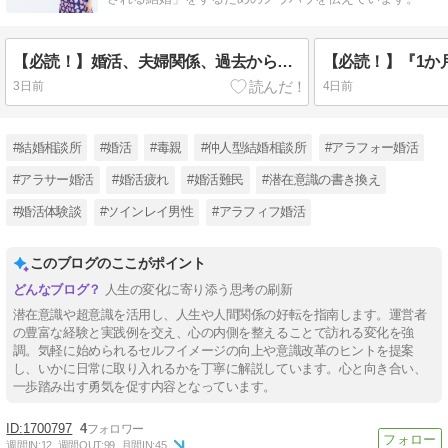
【必読！】婚活、夫婦関係、過去からの情報に惑わされない方法とは？？
3日前
4日前
#結婚相談所
#婚活
#毒親
#仲人型結婚相談所
#アラフォー婚活
#アラサー婚活
#婚活疲れ
#婚活難民
#潜在意識の書き換え
#婚活体験談
#ツインレイ男性
#アラフィフ婚活
このブログのここがポイント
人生の変化に寄り添う思考の刷新
潜在意識や超意識を活用し、人生や人間関係の好転を指南します。運営者
の豊富な経験と実践例を交え、心の内側を整えることで訪れる変化を強
調。気軽に始められるセルフイメージの向上や意識改革のヒントを提案
し、いかに日常に取り入れるかを丁寧に解説しています。心と向き合い、
一歩踏み出す勇気を促す内容となっています。
1700797
4
週間IN:
12
週間OUT:
99
月間IN:
45