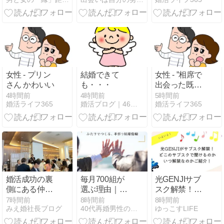
男性芸人の婚
活）
女性 - プリン
結婚できて
女性 - ”相席で
さん かわいい
も・・・
出会った既婚
者達①”
4時間前
4時間前
5時間前
婚活ライフ365
婚活ブログ｜46歳で結婚できた体験談
婚活ライフ365
婚活成功の裏
毎月700組が
光GENJIサブ
側にある仲人
選ぶ理由｜40
スク解禁！ど
同士の信頼関
代再婚男性の
このサブスク
7時間前
8時間前
8時間前
みえ婚社長ブログ
40代再婚男性の婚活完全ガイド
ゆっこすLIFE
係と東海仲人
ための鎌倉彫
で聞けるのか
大会で得た新
金工房「手作
いつ解禁かご