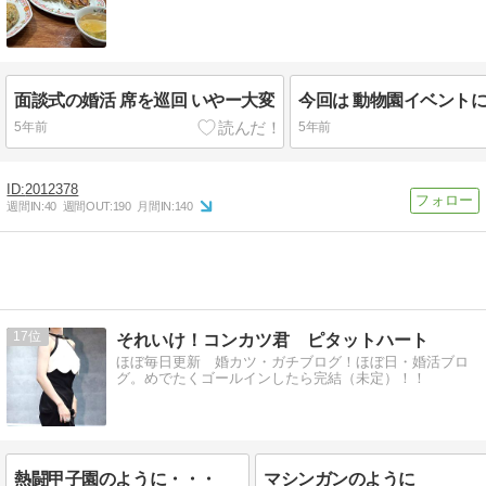
面談式の婚活 席を巡回 いやー大変
5年前
5年前
2012378
週間IN:
40
週間OUT:
190
月間IN:
140
17
それいけ！コンカツ君 ピタットハート
ほぼ毎日更新 婚カツ・ガチブログ！ほぼ日・婚活ブロ
グ。めでたくゴールインしたら完結（未定）！！
熱闘甲子園のように・・・
マシンガンのように