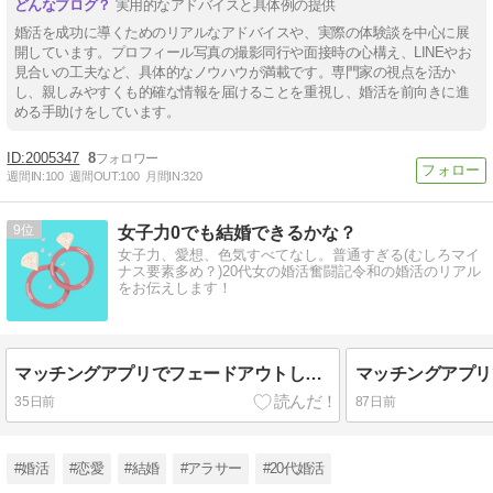
実用的なアドバイスと具体例の提供
婚活を成功に導くためのリアルなアドバイスや、実際の体験談を中心に展
開しています。プロフィール写真の撮影同行や面接時の心構え、LINEやお
見合いの工夫など、具体的なノウハウが満載です。専門家の視点を活か
し、親しみやすくも的確な情報を届けることを重視し、婚活を前向きに進
める手助けをしています。
2005347
8
週間IN:
100
週間OUT:
100
月間IN:
320
9
女子力0でも結婚できるかな？
女子力、愛想、色気すべてなし。普通すぎる(むしろマイ
ナス要素多め？)20代女の婚活奮闘記令和の婚活のリアル
をお伝えします！
マッチングアプリでフェードアウトした話③
35日前
87日前
#婚活
#恋愛
#結婚
#アラサー
#20代婚活