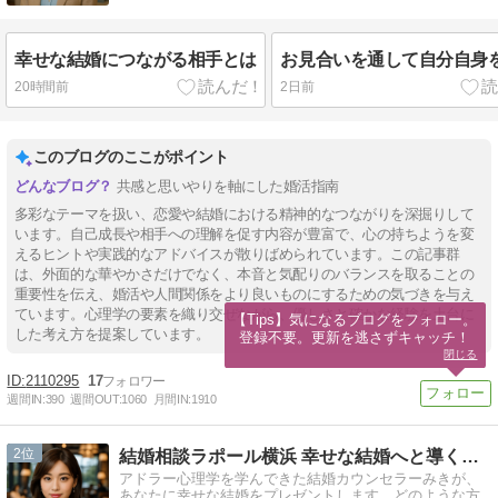
幸せな結婚につながる相手とは
お見合いを通して自分自身
20時間前
2日前
このブログのここがポイント
共感と思いやりを軸にした婚活指南
多彩なテーマを扱い、恋愛や結婚における精神的なつながりを深掘りして
います。自己成長や相手への理解を促す内容が豊富で、心の持ちようを変
えるヒントや実践的なアドバイスが散りばめられています。この記事群
は、外面的な華やかさだけでなく、本音と気配りのバランスを取ることの
重要性を伝え、婚活や人間関係をより良いものにするための気づきを与え
ています。心理学の要素を織り交ぜながら、優しさと確かな経験を土台に
【Tips】気になるブログをフォロー。

した考え方を提案しています。
登録不要。更新を逃さずキャッチ！
閉じる
2110295
17
週間IN:
390
週間OUT:
1060
月間IN:
1910
2
結婚相談ラポール横浜 幸せな結婚へと導くお手伝いをいたします
アドラー心理学を学んできた結婚カウンセラーみきが、
あなたに幸せな結婚をプレゼントします。どのような方