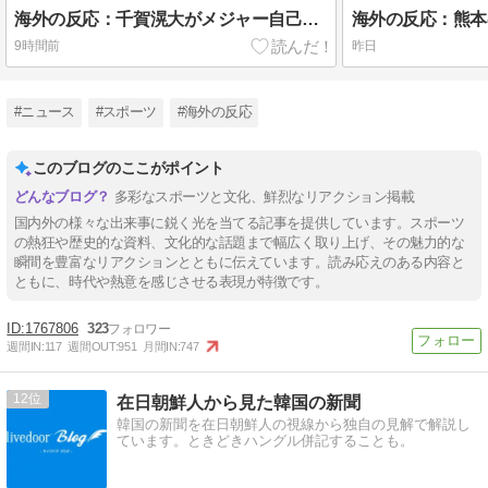
海外の反応：千賀滉大がメジャー自己最速161キロ計測するなど2戦連続完璧救援、メッツファンからクローザー待望論も続出
9時間前
昨日
#ニュース
#スポーツ
#海外の反応
このブログのここがポイント
多彩なスポーツと文化、鮮烈なリアクション掲載
国内外の様々な出来事に鋭く光を当てる記事を提供しています。スポーツ
の熱狂や歴史的な資料、文化的な話題まで幅広く取り上げ、その魅力的な
瞬間を豊富なリアクションとともに伝えています。読み応えのある内容と
ともに、時代や熱意を感じさせる表現が特徴です。
1767806
323
週間IN:
117
週間OUT:
951
月間IN:
747
12
在日朝鮮人から見た韓国の新聞
韓国の新聞を在日朝鮮人の視線から独自の見解で解説し
ています。ときどきハングル併記することも。