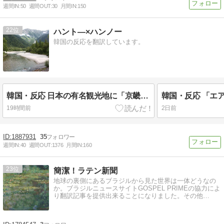
週間IN:
50
週間OUT:
30
月間IN:
150
22
ハント―×ハンノー
韓国の反応を翻訳しています。
韓国・反応 日本の有名観光地に「京畿道安山市ごみ袋」投棄論争...韓国「恥ずかしい」
19時間前
2日前
1887931
35
週間IN:
40
週間OUT:
1376
月間IN:
160
23
簡潔！ラテン新聞
地球の裏側にあるブラジルから見た世界は一体どうなの
か。ブラジルニュースサイトGOSPEL PRIMEの協力によ
り翻訳記事を提供出来ることになりました。その他…