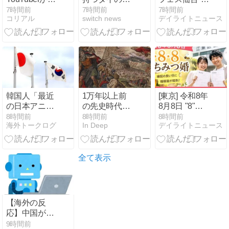
中韓の麺料理
子、バンコク
開催・学生や
7時間前
7時間前
7時間前
コリアル
switch news
デイライトニュース
を比較した結
の高架鉄道駅
子供がアニメ
果がこち
に女性と登場
制作や声優の
ら・・・」
日本人女性と
仕事を体験！
交際中か
韓国人「最近
1万年以上前
[東京] 令和8年
の日本アニメ
の先史時代に
8月8日 "8"が3
業界の勢力図
は現在より
つ並ぶ縁起の
8時間前
8時間前
8時間前
海外トークログ
In Deep
デイライトニュース
を変えたと言
「数百倍も多
良い日・江東
われる作品が
くの種類の言
区では午後1
こちら…」
語」があっ
時までに230
→「こういう
た。それが失
組が婚姻届を
全て表示
のが面白い…
われたのは
提出！
（ﾌﾞﾙﾌﾞﾙ」＝
「国家」とい
韓国の反応
う枠組みによ
るらしい
【海外の反
応】中国がAI
開発の主導権
9時間前