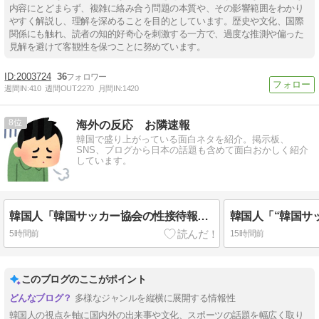
内容にとどまらず、複雑に絡み合う問題の本質や、その影響範囲をわかり
やすく解説し、理解を深めることを目的としています。歴史や文化、国際
関係にも触れ、読者の知的好奇心を刺激する一方で、過度な推測や偏った
見解を避けて客観性を保つことに努めています。
2003724
36
週間IN:
410
週間OUT:
2270
月間IN:
1420
8
海外の反応 お隣速報
韓国で盛り上がっている面白ネタを紹介。掲示板、
SNS、ブログから日本の話題も含めて面白おかしく紹介
しています。
韓国人「韓国サッカー協会の性接待報道、海外でも大騒ぎに・・・2002年W杯4強の記録取り消しの声も」→「マジで国の恥だ」「2002年まで疑う価値がある」「国民や国が築いた国格をサッカー選手が足で蹴り飛ばすね」
5時間前
15時間前
このブログのここがポイント
多様なジャンルを縦横に展開する情報性
韓国人の視点を軸に国内外の出来事や文化、スポーツの話題を幅広く取り