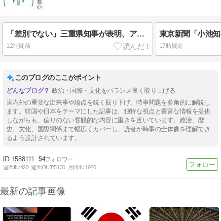
「差別でない」三重県知事が表明、アンケ公表へ 諮問機関から「差別」指摘され回答の非公表を求める答申！
12時間前
17時間前
このブログのここがポイント
政治・国際・文化をバランス良く取り上げる
国内外の重要な出来事や論点を鋭く掘り下げ、時事問題を多角的に解説し
ます。韓国や日本をテーマにした記事は、独特な視点と豊富な情報を提供
しながらも、偏りのない客観的な内容に重きを置いています。政治、歴
史、文化、国際関係まで幅広くカバーし、読者が時事の全体像を理解でき
るよう設計されています。
1588111
54
週間IN:
420
週間OUT:
5130
月間IN:
1920
最新の記事画像