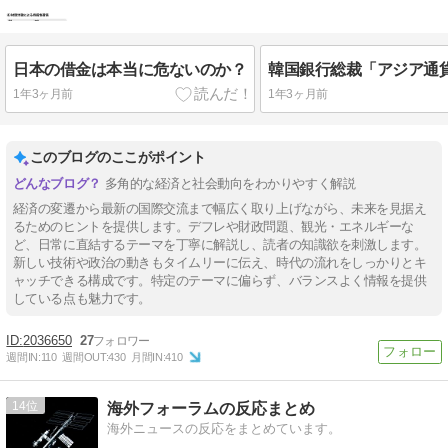
日本の借金は本当に危ないのか？
1年3ヶ月前
1年3ヶ月前
このブログのここがポイント
多角的な経済と社会動向をわかりやすく解説
経済の変遷から最新の国際交流まで幅広く取り上げながら、未来を見据え
るためのヒントを提供します。デフレや財政問題、観光・エネルギーな
ど、日常に直結するテーマを丁寧に解説し、読者の知識欲を刺激します。
新しい技術や政治の動きもタイムリーに伝え、時代の流れをしっかりとキ
ャッチできる構成です。特定のテーマに偏らず、バランスよく情報を提供
している点も魅力です。
2036650
27
週間IN:
110
週間OUT:
430
月間IN:
410
14
海外フォーラムの反応まとめ
海外ニュースの反応をまとめています。