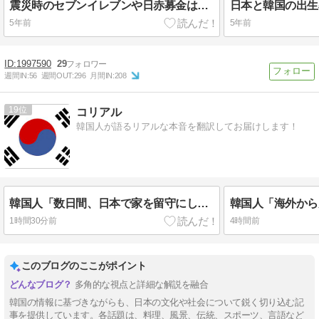
震災時のセブンイレブンや日赤募金は台湾がダントツトップ、韓国も？
5年前
5年前
1997590
29
週間IN:
56
週間OUT:
296
月間IN:
208
19
コリアル
韓国人が語るリアルな本音を翻訳してお届けします！
韓国人「数日間、日本で家を留守にしていたら起きることがこちら・・・」
1時間30分前
4時間前
このブログのここがポイント
多角的な視点と詳細な解説を融合
韓国の情報に基づきながらも、日本の文化や社会について鋭く切り込む記
事を提供しています。各話題は、料理、風景、伝統、スポーツ、言語など