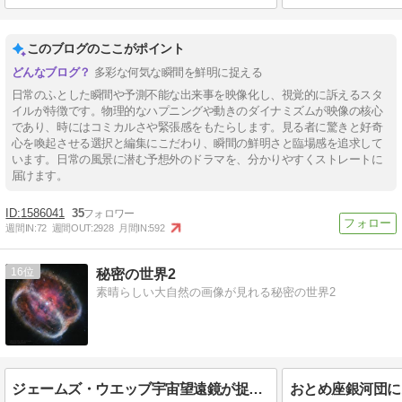
このブログのここがポイント
多彩な何気な瞬間を鮮明に捉える
日常のふとした瞬間や予測不能な出来事を映像化し、視覚的に訴えるスタ
イルが特徴です。物理的なハプニングや動きのダイナミズムが映像の核心
であり、時にはコミカルさや緊張感をもたらします。見る者に驚きと好奇
心を喚起させる選択と編集にこだわり、瞬間の鮮明さと臨場感を追求して
います。日常の風景に潜む予想外のドラマを、分かりやすくストレートに
届けます。
1586041
35
週間IN:
72
週間OUT:
2928
月間IN:
592
16
秘密の世界2
素晴らしい大自然の画像が見れる秘密の世界2
ジェームズ・ウエッブ宇宙望遠鏡が捉えた美しい惑星状星雲NGC1514