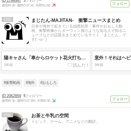
1784547
3
週間IN:
30
週間OUT:
20
月間IN:
160
24
まじたん-MAJITAN- 衝撃ニュースまとめ
日本や海外で起きている凶悪犯罪・事件やおもしろ動
画、衝撃映像からダーウィン賞のような知る人ぞ知るニ
ュースなどの話題をまとめているサイト「まじたん」で
す(`･ω･´)
陽キャさん「車からロケット花火打ち上げたろｗｗｗ」 → サンルーフが閉まっていて無事車内に発射
3年前
3年前
#衝撃動画
#海外
#おもしろ
2062859
5
週間IN:
30
週間OUT:
390
月間IN:
90
25
お茶と牛乳の空間
トピック、ゲーム、アニメなどの翻訳。