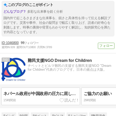
このブログのここがポイント
多彩な出来事を鋭く分析
国内外で起こるさまざまな出来事を、鋭さと具体性を持って伝える解説ブ
ログです。災害や事件、社会の疑問まで幅広く取り上げ、読者の好奇心を
刺激します。時事の裏側や背景もわかりやすく解説し、知的探究心を満た
す内容となっています。
1046800
99
週間IN:
639
週間OUT:
10800
月間IN:
3789
5
難民支援NGO Dream for Children
チベットとビルマ難民の支援する難民支援NGO "Dream
for Children"代表のブログです。日本の拠点は大阪。
ネパール政府が中国政府の圧力に屈し、国際チベット学会を中止
ご協力のお願い
15時間前
29時間前
#インド
#中国
#チベット
#ビルマ
#ミャンマー
#亀田浩史