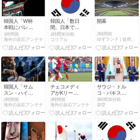
韓国人「W杯
韓国人「数日
開幕
本戦にパレス
間、日本で家
チナ国旗持ち
を留守にして
2時間前
1時間前
1時間30分前
ゆずランド | 徒然日記2.0
海外の反応アンテナ
コリアル
込みはデマ」
いたら起きる
→「2年前の
ことがこち
予選の映像だ
ら・・・」
ったと判明」
韓国人「サム
チェコメディ
サウジ・トル
スン・ハイニ
アがKリーグ
コ・パキスタ
ックスを涙を
を分析「韓国
ンの「共同防
2時間前
3時間前
3時間30分前
海外の反応アンテナ
海外の反応アンテナ
碧空
飲んで売る海
は絶対にあき
衛協定」 「米
外の大口投資
らめない」
国中心」から
家たち…その
「地域大国に
裏事情と
よる多極型」
は？」
への変化