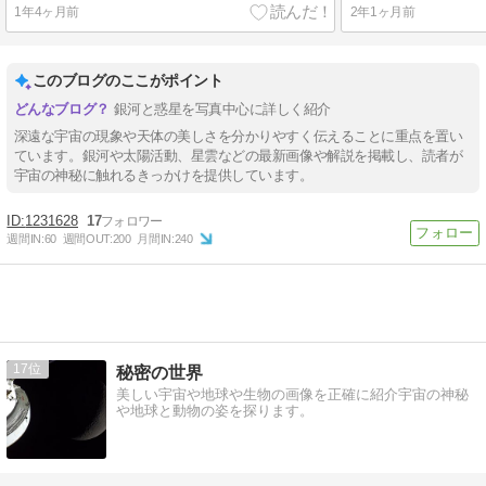
1年4ヶ月前
2年1ヶ月前
このブログのここがポイント
銀河と惑星を写真中心に詳しく紹介
深遠な宇宙の現象や天体の美しさを分かりやすく伝えることに重点を置い
ています。銀河や太陽活動、星雲などの最新画像や解説を掲載し、読者が
宇宙の神秘に触れるきっかけを提供しています。
1231628
17
週間IN:
60
週間OUT:
200
月間IN:
240
17
秘密の世界
美しい宇宙や地球や生物の画像を正確に紹介宇宙の神秘
や地球と動物の姿を探ります。