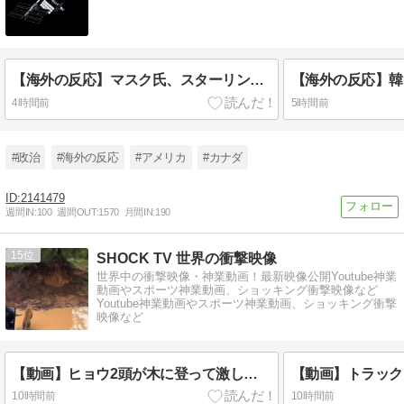
【海外の反応】マスク氏、スターリンクの対ロシア深部攻撃利用を拒否「戦争激化の恐れ」
4時間前
5時間前
#政治
#海外の反応
#アメリカ
#カナダ
2141479
週間IN:
100
週間OUT:
1570
月間IN:
190
15
SHOCK TV 世界の衝撃映像
世界中の衝撃映像・神業動画！最新映像公開Youtube神業
動画やスポーツ神業動画、ショッキング衝撃映像など
Youtube神業動画やスポーツ神業動画、ショッキング衝撃
映像など
【動画】ヒョウ2頭が木に登って激しい戦い
10時間前
10時間前