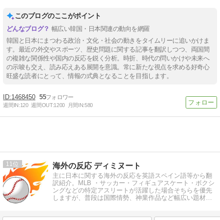
このブログのここがポイント
幅広い韓国・日本関連の動向を網羅
韓国と日本にまつわる政治・文化・社会の動きをタイムリーに追いかけま
す。最近の外交やスポーツ、歴史問題に関する記事を翻訳しつつ、両国間
の複雑な関係性や国内の反応を鋭く分析。時折、時代の問いかけや未来へ
の示唆も交え、読み応えある展開を意識。常に新たな視点を求める好奇心
旺盛な読者にとって、情報の式典となることを目指します。
1468450
55
週間IN:
120
週間OUT:
1200
月間IN:
580
11
海外の反応 ディミヌート
主に日本に関する海外の反応を英語スペイン語等から翻
訳紹介。MLB ・サッカー・フィギュアスケート・ボクシ
ングなどの特定アスリートが活躍した場合そちらを優先
しますが、普段は国際情勢、神業作品など幅広い題材を
扱います。