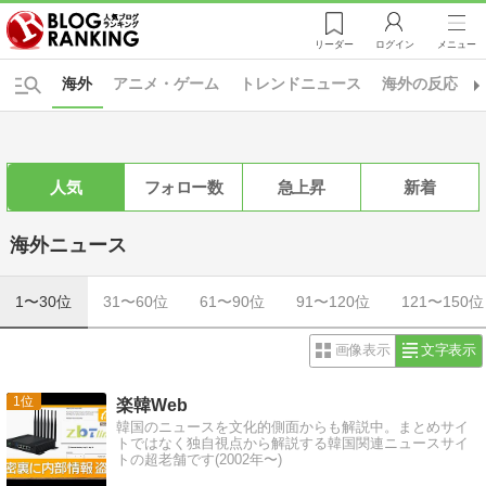
リーダー
ログイン
メニュー
海外
アニメ・ゲーム
トレンドニュース
海外の反応
人気
フォロー数
急上昇
新着
海外ニュース
1〜30位
31〜60位
61〜90位
91〜120位
121〜150位
画像表示
文字表示
1
楽韓Web
韓国のニュースを文化的側面からも解説中。まとめサイ
トではなく独自視点から解説する韓国関連ニュースサイ
トの超老舗です(2002年〜)