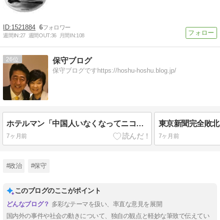
1521884
6
週間IN:
27
週間OUT:
36
月間IN:
108
26
保守ブログ
保守ブログですhttps://hoshu-hoshu.blog.jp/
ホテルマン「中国人いなくなってニコニコしてるよ」
7ヶ月前
7ヶ月前
#政治
#保守
このブログのここがポイント
多彩なテーマを扱い、率直な意見を展開
国内外の事件や社会の動きについて、独自の観点と軽妙な筆致で伝えてい