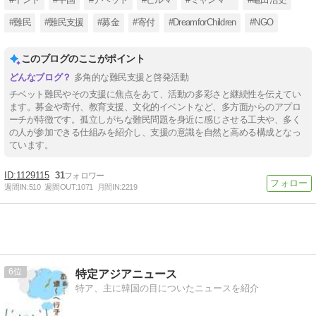
#難民
#難民支援
#募金
#寄付
#DreamforChildren
#NGO
このブログのここがポイント
多角的な難民支援と啓発活動
チベット難民やその支援に焦点をあて、活動の多彩さと継続性を伝えてい
ます。募金や寄付、教育支援、文化的イベントなど、多方面からのアプロ
ーチが特徴です。孤立しがちな難民問題を身近に感じさせる工夫や、多く
の人が参加できる仕組みを紹介し、支援の意識を自然と高める構成となっ
ています。
1129115
31
週間IN:
510
週間OUT:
1071
月間IN:
2219
6
特定アジアニュース
特ア、主に韓国の目についたニュースを紹介