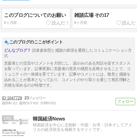
このブログについてのお願い
雑談広場 その17
8ヶ月前
8ヶ月前
このブログのここがポイント
読者参加型と感謝の表現を重視したコミュニケーション方
式
支援者との交流やコメントを大切にし、温かみのある対話を促すスタンス
を取っています。記事更新に支援者の意見や感想を反映させることで、コ
ミュニティの一体感を育てています。記事やコメントには、敬意と感謝を
込めることが基本となっており、コメントのやり取りを通じて相互理解と
共感を深めるのが特徴です。
1647729
23
週間IN:
112
週間OUT:
432
月間IN:
552
13
韓国経済News
韓国経済を中心に北朝鮮・中国・台湾・日本そしてアメ
リカの経済状況を掲載するサイトです。