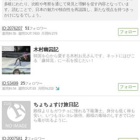
多岐にわたり、比較や考察を通じて発見と理解を促す内容となっていま
す。読むことで、日本の魅力や独自性を再認識し、新たな視点を持つきっ
かけになるでしょう。
2076207
51
週間IN:
55
週間OUT:
7400
月間IN:
275
20
木村幽囚記
韓国を心から愛する木村お兄さんです。ネットにはびこ
る「嫌韓流」に一石を投じたい！
53499
25
週間IN:
54
週間OUT:
63
月間IN:
252
21
ちょちょすけ旅日記
殿様よりもガウチョに憧れる下級藩士。身分も低く禄も
安い、いつもヨレヨレ旅侍。殿様の毒味のしすぎで口か
ら毒が出るように。
2007581
2