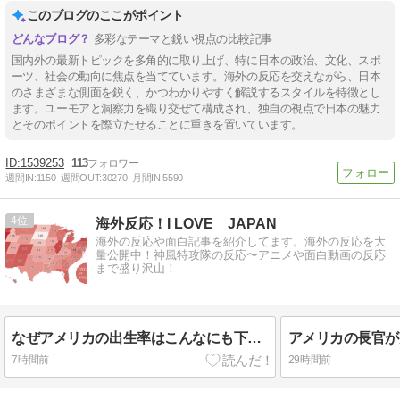
このブログのここがポイント
多彩なテーマと鋭い視点の比較記事
国内外の最新トピックを多角的に取り上げ、特に日本の政治、文化、スポ
ーツ、社会の動向に焦点を当てています。海外の反応を交えながら、日本
のさまざまな側面を鋭く、かつわかりやすく解説するスタイルを特徴とし
ます。ユーモアと洞察力を織り交ぜて構成され、独自の視点で日本の魅力
とそのポイントを際立たせることに重きを置いています。
1539253
113
週間IN:
1150
週間OUT:
30270
月間IN:
5590
4
海外反応！I LOVE JAPAN
海外の反応や面白記事を紹介してます。海外の反応を大
量公開中！神風特攻隊の反応〜アニメや面白動画の反応
まで盛り沢山！
なぜアメリカの出生率はこんなにも下がってしまったのか！？ 海外の反応。
7時間前
29時間前