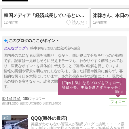
韓国メディア「経済成長しているといっても中味はメモリ価格だけ。雇用増加見通しが半減してしまった」……韓国の内需不況は根強い状況っすね
12時間前
19時間前
このブログのここがポイント
時事解析と鋭い政治評論を融合
国内外の気になる話題を深掘りしながら、鋭い視点で分析を行うのが特徴
です。記事は一見難しそうに見えるテーマも、わかりやすく解説されてお
り、重要なポイントを具体的に伝えることで読者の理解を促しています。
情報の裏側や背景を明らかにしながらも、偏った評価や推測に偏らず、客
観的な切り口を大切にしています。多角的視点を持つ評論により、現代社
会の核心を突きながら、読者の関心と興味を引き付ける作りになっていま
【Tips】気になるブログをフォロー。

す。
登録不要。更新を逃さずキャッチ！
閉じる
1512151
195
週間IN:
5250
週間OUT:
39350
月間IN:
24000
2
QQQ(海外の反応)
英語がわからない管理人が翻訳ブログに挑戦・・・？誤
訳・超訳・痛訳で様々な面白ニュース・海外反応をお届