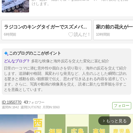
けします。
ラジコンのキングタイガーでスズメバチの巣に突撃「ハチからしたら突然ドイツ戦車が家に来るんだぞ」【海外の反応】
6時間前
10時間前
このブログのここがポイント
多彩な映像と海外反応を交えた変化に富む紹介
日常の一コマに潜む意外性や面白さを切り取り、海外の反応を交えて紹介
します。追跡劇や格闘、風変わりな発見など、人生のふとした瞬間に訪れ
る驚きと感動を鋭い観察眼で伝え、思わず引き込まれる内容を追求してい
ます。さらに、写真や動画の映像美を交え、読者に新たな世界観を示すこ
とを意義としています。
1950770
43
週間IN:
1842
週間OUT:
6792
月間IN:
9360
もっと見る
arrow_forward_ios