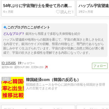
54年ぶりに宇宙飛行士を乗せて月の裏側を回ってきたNASAの宇宙船オリオン、無事、地球に帰還
4ヶ月前
1年2ヶ月前
このブログのここがポイント
銀河から彗星まで多彩な天体情報を紹介
ハッブル望遠鏡や地球からの観測を通じて、宇宙の奥深さと美しさを伝え
る内容です。銀河のサイズや距離、彗星の特徴など、専門的でありながら
親しみやすく仕上げられています。宇宙の姿や現象に自然と関心が湧く構
成で、宇宙の壮大さと多様性を理解できる内容になっています。
105495
19
週間IN:
60
週間OUT:
280
月間IN:
220
18
韓国経済com（韓国の反応も）
韓国経済ニュースを中心に諸外国の情報を韓国好き管理
人の主観でまとめます