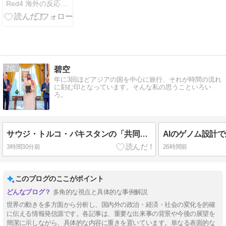
Red4 海外の反応まとめ
を握りつつあ
るよな → 「ど
うせアメリカ
は中国製AIを
規制するんだ
ろうな」「自
動車産業と同
7
碧空
じ道を歩んで
年に3回ほどアジアの国を中心に旅行、それが時間の流れ
る気がする」
に刻む印となっています。そんな私の思うこといろい
ろ。
サウジ・トルコ・パキスタンの「共同防衛協定」 「米国中心」から「地域大国による多極型」への変化
3時間30分前
26時間前
このブログのここがポイント
多角的な視点と具体的な事例解説
世界の動きを多方面から分析し、国内外の政治・経済・社会の変化を的確
に伝える情報発信源です。各記事は、重要な出来事の背景や今後の展望を
簡潔に示しながら、具体的な内容に重きを置いています。単なる表面的な