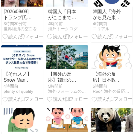
[2026/08/08]
韓国人「日本
韓国人「海外
トランプ氏、
がここまでの
から見た東京
対中制裁で半
観光大国に発
とソウルの評
3時間30分前
4時間前
4時間前
世界経済の空白を埋めるレポート
海外トークログ
コリアル
導体重要材料
展した本当の
価がこち
に15%の関税
理由がこち
ら・・・」
賦課（MINA）
ら…」→「昔
から日本は愛
されてた…
（ﾌﾞﾙﾌﾞﾙ」＝
韓国の反応
​【それスノ】
【海外の反
【海外の反
Snow Manラ
応】韓国の少
応】日本政府
ウール率いる
子化対策6案
が、アメリカ
4時間前
5時間前
5時間前
plenty of quality
海外フォーラムの反応まとめ
Red4 海外の反応まとめ
BUMPYがダ
に限界？「構
政府によるネ
ンス世界大会
造的危機」と
ットミームと
で準優勝！
議論噴出
しての任天堂
やポケモン使
用に対して警
告 → 「若者票
を集めたいん
だろうな」