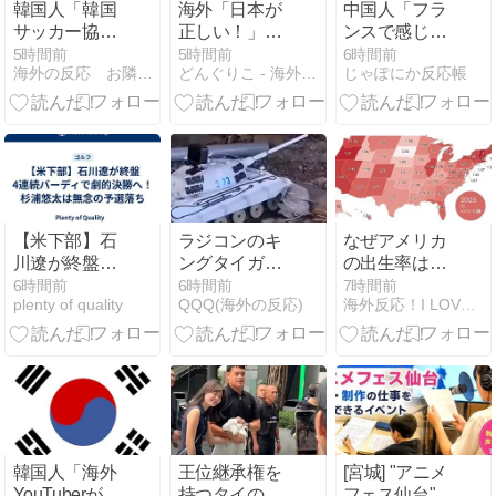
韓国人「韓国
海外「日本が
中国人「フラ
「任天堂の法
サッカー協会
正しい！」優
ンスで感じた
務部隊が出て
の性接待報
しい日本人に
日本への強烈
5時間前
5時間前
6時間前
くるぞ」
海外の反応 お隣速報
どんぐりこ - 海外の反応
じゃぽにか反応帳
道、海外でも
甘える外国人
なフィルタ
大騒ぎ
に海外が大騒
ー」 中国人
に・・・2002
ぎ
「フランスと
年W杯4強の記
日本は両想
録取り消しの
い」「中国人
声も」→「マ
と分かると空
ジで国の恥
気が凍りつ
だ」「2002年
く」
【米下部】石
ラジコンのキ
なぜアメリカ
まで疑う価値
川遼が終盤4
ングタイガー
の出生率はこ
がある」「国
連続バーディ
でスズメバチ
んなにも下が
6時間前
6時間前
7時間前
民や国が築い
plenty of quality
QQQ(海外の反応)
海外反応！I LOVE JAPAN
で劇的決勝
の巣に突撃
ってしまった
た国格をサッ
へ！杉浦悠太
「ハチからし
のか！？ 海外
カー選手が足
は無念の予選
たら突然ドイ
の反応。
で蹴り飛ばす
落ち
ツ戦車が家に
ね」
来るんだぞ」
【海外の反
応】
韓国人「海外
王位継承権を
[宮城] "アニメ
YouTuberが日
持つタイの王
フェス仙台"を