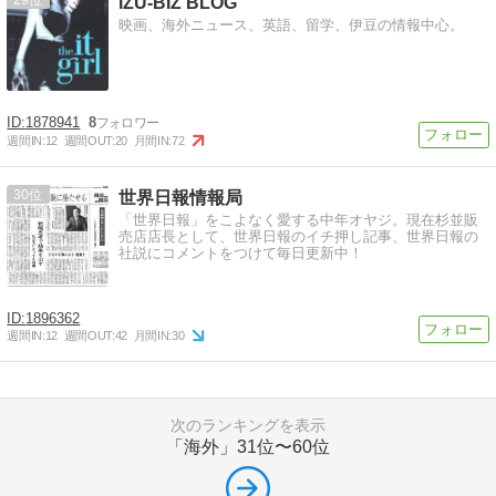
IZU-BIZ BLOG
映画、海外ニュース、英語、留学、伊豆の情報中心。
1878941
8
週間IN:
12
週間OUT:
20
月間IN:
72
30
世界日報情報局
「世界日報」をこよなく愛する中年オヤジ。現在杉並販
売店店長として、世界日報のイチ押し記事、世界日報の
社説にコメントをつけて毎日更新中！
1896362
週間IN:
12
週間OUT:
42
月間IN:
30
次のランキングを表示
「海外」
31位〜60位