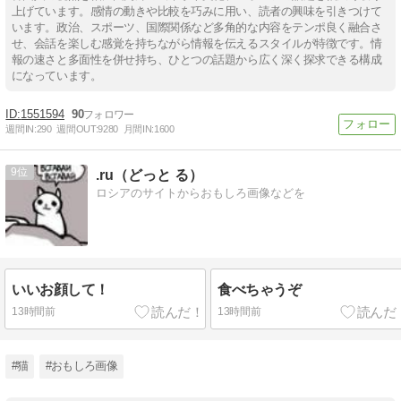
上げています。感情の動きや比較を巧みに用い、読者の興味を引きつけて
います。政治、スポーツ、国際関係など多角的な内容をテンポ良く融合さ
せ、会話を楽しむ感覚を持ちながら情報を伝えるスタイルが特徴です。情
報の速さと多面性を併せ持ち、ひとつの話題から広く深く探求できる構成
になっています。
1551594
90
週間IN:
290
週間OUT:
9280
月間IN:
1600
9
.ru（どっと る）
ロシアのサイトからおもしろ画像などを
いいお顔して！
食べちゃうぞ
13時間前
13時間前
#猫
#おもしろ画像