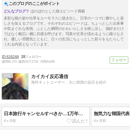
このブログのここがポイント
ほのぼのとした猫エピソード満載
多彩な猫の姿や仕草をユーモラスに描き出し、日常の一コマに癒やしと楽
しさを加えるブログです。それぞれのエピソードは、ちょっとした出来事
や気まぐれな表情、ふとした瞬間のかわいらしさを映し出し、猫好きだけ
ではなく幅広い層に共感を呼びます。写真や文章が流れるように織りなさ
れ、優しい雰囲気とともに、日々の生活にちょっとした彩りをもたらして
くれる内容となっています。
616244
28
週間IN:
170
週間OUT:
2710
月間IN:
840
10
カイカイ反応通信
海外ネットユーザー、主に韓国の反応を紹介
日本旅行キャンセルすべきか…1万年ぶり史上最大級の火山の兆し＝韓国の反応
4ヶ月前
4ヶ月前