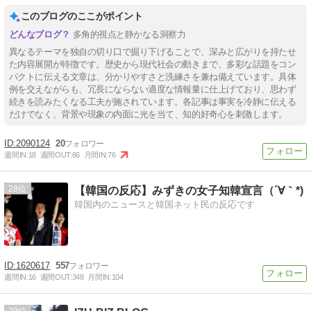
このブログのここがポイント
多角的視点と静かなる洞察力
異なるテーマを独自の切り口で掘り下げることで、深みと広がりを持たせ
た内容展開が特徴です。歴史から現代社会の動きまで、多彩な話題をコン
パクトに伝える文章は、分かりやすさと洗練さを兼ね備えています。具体
例を交えながらも、冗長にならない適度な情報量に仕上げており、思わず
続きを読みたくなる工夫が施されています。各記事は事実を冷静に伝える
だけでなく、背景や現象の内面に光を当て、知的好奇心を刺激します。
2090124
20
週間IN:
18
週間OUT:
66
月間IN:
76
28
【韓国の反応】みずきの女子知韓宣言（´∀｀*)
韓国内のニュースと韓国ネット民の反応です
1620617
557
週間IN:
16
週間OUT:
348
月間IN:
104
29