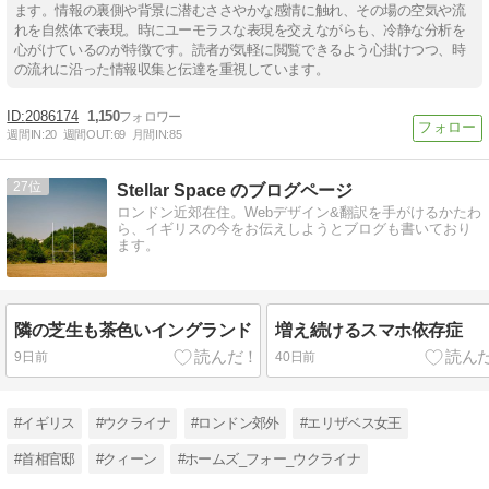
ます。情報の裏側や背景に潜むささやかな感情に触れ、その場の空気や流
れを自然体で表現。時にユーモラスな表現を交えながらも、冷静な分析を
心がけているのが特徴です。読者が気軽に閲覧できるよう心掛けつつ、時
の流れに沿った情報収集と伝達を重視しています。
2086174
1,150
週間IN:
20
週間OUT:
69
月間IN:
85
27
Stellar Space のブログページ
ロンドン近郊在住。Webデザイン&翻訳を手がけるかたわ
ら、イギリスの今をお伝えしようとブログも書いており
ます。
隣の芝生も茶色いイングランド
増え続けるスマホ依存症
9日前
40日前
#イギリス
#ウクライナ
#ロンドン郊外
#エリザベス女王
#首相官邸
#クィーン
#ホームズ_フォー_ウクライナ