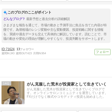
このブログのここがポイント
最新予想と過去分析の詳細解説
さまざまな報告を通じて、市場の動きと予測手法に焦点を当てた内容が特
徴です。為替相場のレンジ変動や主な変動要因、投資戦略に関する情報
を、実績や過去データも交えて具体的に解説しています。読むことで、市
場の動きや変化の理由が理解しやすくなり、投資判断をサポートします。
71624
13
週間IN:
243
週間OUT:
423
月間IN:
954
14
がん克服した荒木が投資家として生きていく
がん克服した荒木が投資家として生きていくブログで
す。オンラインサロンコミュニティを運営しています。
FXだけでなく株式やコモディティ投資も始めました。