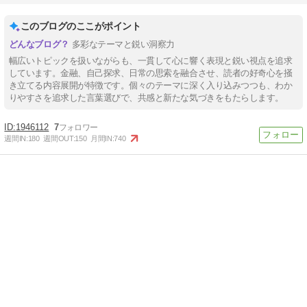
このブログのここがポイント
多彩なテーマと鋭い洞察力
幅広いトピックを扱いながらも、一貫して心に響く表現と鋭い視点を追求
しています。金融、自己探求、日常の思索を融合させ、読者の好奇心を掻
き立てる内容展開が特徴です。個々のテーマに深く入り込みつつも、わか
りやすさを追求した言葉選びで、共感と新たな気づきをもたらします。
1946112
7
週間IN:
180
週間OUT:
150
月間IN:
740