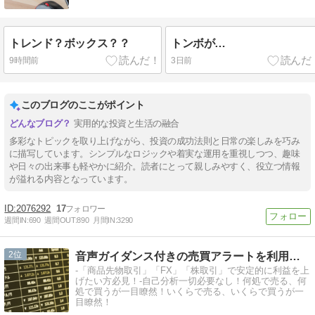
トレンド？ボックス？？
トンボが…
9時間前
3日前
このブログのここがポイント
実用的な投資と生活の融合
多彩なトピックを取り上げながら、投資の成功法則と日常の楽しみを巧み
に描写しています。シンプルなロジックや着実な運用を重視しつつ、趣味
や日々の出来事も軽やかに紹介。読者にとって親しみやすく、役立つ情報
が溢れる内容となっています。
2076292
17
週間IN:
690
週間OUT:
890
月間IN:
3290
2
音声ガイダンス付きの売買アラートを利用して楽々トレード！
-「商品先物取引」「FX」「株取引」で安定的に利益を上
げたい方必見！-自己分析一切必要なし！何処で売る、何
処で買うが一目瞭然！いくらで売る、いくらで買うが一
目瞭然！