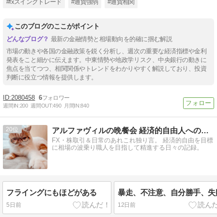
#fxスイングトレード
#通貨強弱
#通貨相関
このブログのここがポイント
最新の金融情勢と相場動向を的確に掴む解説
市場の動きや各国の金融政策を鋭く分析し、週次の重要な経済指標や金利
発表をこと細かに伝えます。中東情勢や地政学リスク、中央銀行の動きに
焦点を当てつつ、相関関係やトレンドをわかりやすく解説しており、投資
判断に役立つ情報を提供します。
2080458
6
週間IN:
200
週間OUT:
490
月間IN:
840
20
アルファヴィルの晩餐会 経済的自由人への道 Seaso…
FX・株取引＆日常のあれこれ独り言。 経済的自由を目標
に相場の波乗り職人を目指して精進する日々の記録。
フライングにもほどがある
暴走、不注意、自分勝手、失
5日前
12日前