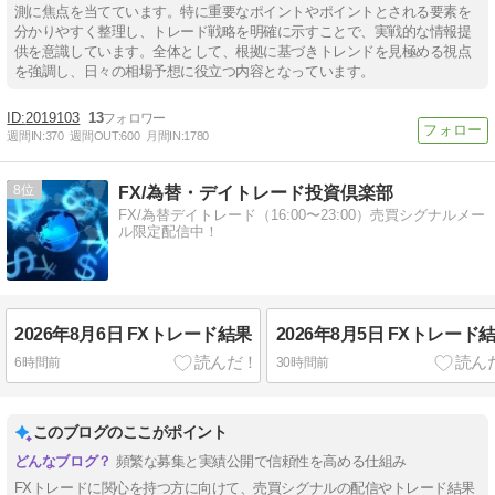
測に焦点を当てています。特に重要なポイントやポイントとされる要素を
分かりやすく整理し、トレード戦略を明確に示すことで、実戦的な情報提
供を意識しています。全体として、根拠に基づきトレンドを見極める視点
を強調し、日々の相場予想に役立つ内容となっています。
2019103
13
週間IN:
370
週間OUT:
600
月間IN:
1780
8
FX/為替・デイトレード投資倶楽部
FX/為替デイトレード（16:00〜23:00）売買シグナルメー
ル限定配信中！
2026年8月6日 FXトレード結果
2026年8月5日 FXトレード
6時間前
30時間前
このブログのここがポイント
頻繁な募集と実績公開で信頼性を高める仕組み
FXトレードに関心を持つ方に向けて、売買シグナルの配信やトレード結果