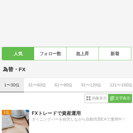
人気
フォロー数
急上昇
新着
為替・FX
1〜30位
31〜60位
61〜90位
91〜120位
121〜150位
画像表示
文字表示
1
FXトレードで資産運用
ダイニングバーを経営しながら自動売買EAで運用中！