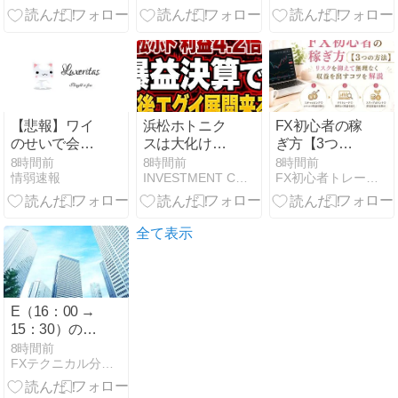
ントを示すイ
べき基準
ンジ
【悲報】ワイ
浜松ホトニク
FX初心者の稼
のせいで会社
スは大化けす
ぎ方【3つの
を辞めた新人
るのか？営業
方法】リスク
8時間前
8時間前
8時間前
情弱速報
INVESTMENT COMPASS
FX初心者トレーダーが月10万稼ぐ方法を教えるブログ
が「3人」も
利益4.2倍の好
を抑えて無理
いたことが発
決算と株価上
なく収益を出
覚ｗｗｗｗｗ
昇を左右する
すコツを解説
3つの成長シ
全て表示
ナリオ
E（16：00 →
15：30）の結
果！！byポン
8時間前
FXテクニカル分析で最高の人生！byポンド
ド