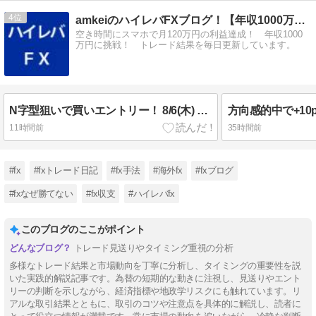
4
amkeiのハイレバFXブログ！【年収1000万円に挑戦！】
空き時間にスマホで月120万円の利益達成！ 年収1000
万円に挑戦！ トレード結果を毎日更新しています。
N字型狙いで買いエントリー！ 8/6(木) 結果
11時間前
35時間前
#fx
#fxトレード日記
#fx手法
#海外fx
#fxブログ
#fxなぜ勝てない
#fx収支
#ハイレバfx
このブログのここがポイント
トレード見送りやタイミング重視の分析
多様なトレード結果と市場動向を丁寧に分析し、タイミングの重要性を説
いた実践的解説記事です。為替の短期的な動きに注視し、見送りやエント
リーの判断を示しながら、経済指標や地政学リスクにも触れています。リ
アルな取引結果とともに、取引のコツや注意点を具体的に解説し、読者に