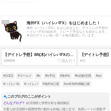
7
海外FX（ハイレバFX）をはじめました！
海外（ハイレバFX）をはじめました。デイトレの予想や
ハイレバFXの始め方、トレード手法などを紹介します。
本日のデイトレ狙い目！を毎日配信しています。
【デイトレ予想】8/6(木)ハイレバFXの狙い目！
19時間前
昨日
#GOLD
#ゴールド
#fx
#fx手法
#海外fx
#fx自動売買
#xm
#ハイレバfx
#ハイレバ
#海外fx口座
#xmKIWAMI極口座
このブログのここがポイント
経済指標と情勢分析を徹底解説
主要な経済指標や国際情勢の動向を的確に織り交ぜ、為替レートの変動予