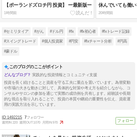
【ポーランドズロチ円 投資】 ー最新版ー
1時間前
20時間前
#セミリタイア
#がん
#ドル円
#fx
#fx初心者
#fxトレード記録
#スイングトレード
#個人投資家
#円安
#fxチャート分析
#円高
#豪ドル
このブログのここがポイント
実践的な投資情報とコミュニティ支援
投資を長く続けることと資産を守る工夫に重点を置いています。為替変動
や市場の大きな動きに対して、具体的な対策や考え方を紹介しながら、コ
ンサルやサロンの参加を通じて実際の成功例を共有します。経験談や長期
的な視点を取り入れることで、投資の本質や継続の重要性を伝え、資産運
用の実践方法を示しています。
1492215
7
週間IN:
220
週間OUT:
1070
月間IN:
970