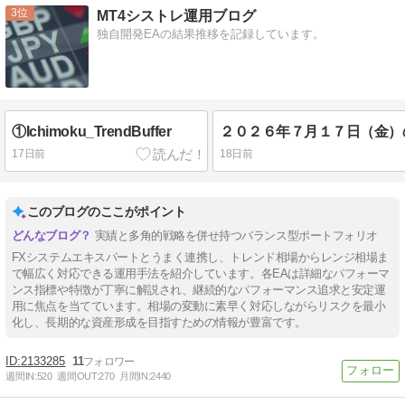
3
MT4シストレ運用ブログ
独自開発EAの結果推移を記録しています。
①Ichimoku_TrendBuffer
17日前
18日前
このブログのここがポイント
実績と多角的戦略を併せ持つバランス型ポートフォリオ
FXシステムエキスパートとうまく連携し、トレンド相場からレンジ相場ま
で幅広く対応できる運用手法を紹介しています。各EAは詳細なパフォーマ
ンス指標や特徴が丁寧に解説され、継続的なパフォーマンス追求と安定運
用に焦点を当てています。相場の変動に素早く対応しながらリスクを最小
化し、長期的な資産形成を目指すための情報が豊富です。
2133285
11
週間IN:
520
週間OUT:
270
月間IN:
2440