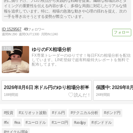
的に掘り下げ、プロの視点から実践的な戦略を提案。繊細な相場読みとタ
イミングの重要性を伝える内容が多く、多様な局面に対応したリアルな情
報を追求しています。特に、相場の急激な動きや心理の揺れを捉え、次の
一手を導き出そうとする姿勢が際立っています。
1529567
49
週間IN:
290
週間OUT:
1300
月間IN:
1240
12
ゆりのFX相場分析
FX専業トレーダーのゆりです！毎日FXの相場分析を配信
しています。LINE登録で超有料級特大レポートを無料で
配布してます。
2026年8月6日 米ドル円のゆり相場分析🌟
18時間前
24時間前
#投資
#エリオット波動
#ドル円
#テクニカル分析
#ポンド円
#fx
#ea
#ユーロドル
#ユーロ円
#usdjpy
#ポンドドル
#サイクル理論