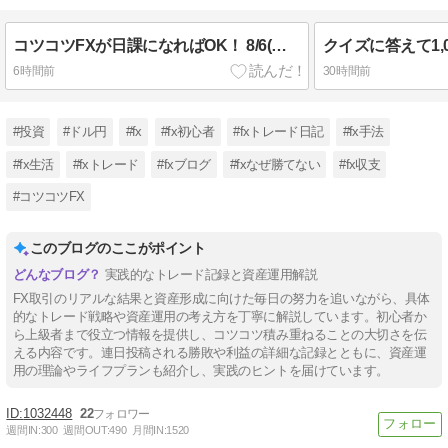
コツコツFXが日課になればOK！ 8/6(木) 結果
6時間前
30時間前
#投資
#ドル円
#fx
#fx初心者
#fxトレード日記
#fx手法
#fx生活
#fxトレード
#fxブログ
#fxなぜ勝てない
#fx収支
#コツコツFX
このブログのここがポイント
実践的なトレード記録と資産運用解説
FX取引のリアルな結果と資産形成に向けた毎日の努力を追いながら、具体
的なトレード戦略や資産運用の考え方を丁寧に解説しています。初心者か
ら上級者まで役立つ情報を提供し、コツコツ積み重ねることの大切さを伝
える内容です。連日投稿される勝敗や利益の詳細な記録とともに、資産運
用の理論やライフプランも紹介し、実践のヒントを届けています。
1032448
22
週間IN:
300
週間OUT:
490
月間IN:
1520