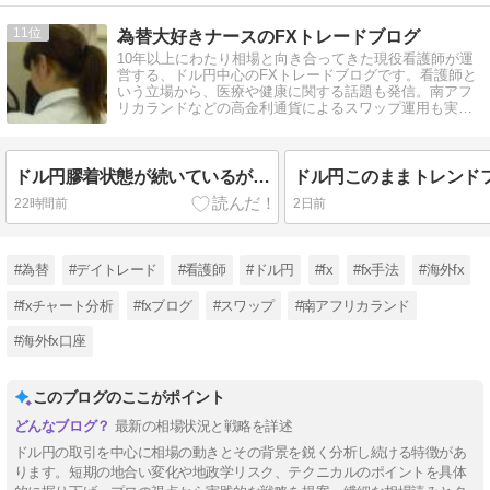
11
為替大好きナースのFXトレードブログ
10年以上にわたり相場と向き合ってきた現役看護師が運
営する、ドル円中心のFXトレードブログです。看護師と
いう立場から、医療や健康に関する話題も発信。南アフ
リカランドなどの高金利通貨によるスワップ運用も実践
中。NISAもやってます。
ドル円膠着状態が続いているが…
ドル円このままトレンド
22時間前
2日前
#為替
#デイトレード
#看護師
#ドル円
#fx
#fx手法
#海外fx
#fxチャート分析
#fxブログ
#スワップ
#南アフリカランド
#海外fx口座
このブログのここがポイント
最新の相場状況と戦略を詳述
ドル円の取引を中心に相場の動きとその背景を鋭く分析し続ける特徴があ
ります。短期の地合い変化や地政学リスク、テクニカルのポイントを具体