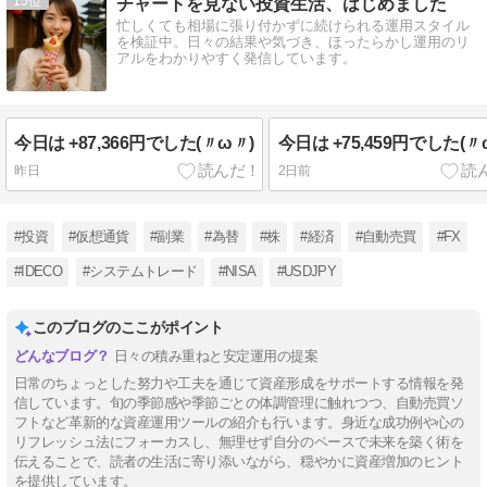
15
チャートを見ない投資生活、はじめました
忙しくても相場に張り付かずに続けられる運用スタイル
を検証中。日々の結果や気づき、ほったらかし運用のリ
アルをわかりやすく発信しています。
今日は +87,366円でした(〃ω〃)
今日は +75,459円でした(〃
昨日
2日前
#投資
#仮想通貨
#副業
#為替
#株
#経済
#自動売買
#FX
#IDECO
#システムトレード
#NISA
#USDJPY
このブログのここがポイント
日々の積み重ねと安定運用の提案
日常のちょっとした努力や工夫を通じて資産形成をサポートする情報を発
信しています。旬の季節感や季節ごとの体調管理に触れつつ、自動売買ソ
フトなど革新的な資産運用ツールの紹介も行います。身近な成功例や心の
リフレッシュ法にフォーカスし、無理せず自分のペースで未来を築く術を
伝えることで、読者の生活に寄り添いながら、穏やかに資産増加のヒント
を提供しています。