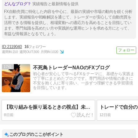
実績報告と最新情報を提供
FX自動売買に特化した内容を中心に、最新の実績や市場の動向を鋭く分析
します。実績報告や戦略解説を通じて、トレーダーが安心して自動売買を
活用できる情報を提供し、相場変動への適応力を高めることを目指してい
ます。専門知識を高めたい方や実践的な運用ヒントを求める方にとって、
有益な情報源となるでしょう。
2119040
16
週間IN:
210
週間OUT:
300
月間IN:
1020
17
不死鳥トレーダーNAOのFXブログ
初心者が安心して学べるFXをテーマに、基礎から実践ま
で丁寧にまとめたブログです。専門用語や情報の多さに
不安を抱く人に寄り添い、一歩ずつ理解できる学習環境
を目指しています。
【取り組みを振り返るときの視点】未来を考える
8日前
12日前
このブログのここがポイント