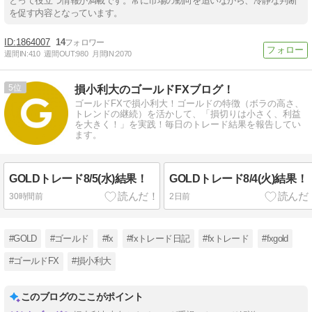
とって役立つ情報が満載です。常に市場の動向を追いながら、冷静な判断
を促す内容となっています。
1864007
14
週間IN:
410
週間OUT:
980
月間IN:
2070
5
損小利大のゴールドFXブログ！
ゴールドFXで損小利大！ゴールドの特徴（ボラの高さ、
トレンドの継続）を活かして、「損切りは小さく、利益
を大きく！」を実践！毎日のトレード結果を報告してい
ます。
GOLDトレード8/5(水)結果！
GOLDトレード8/4(火)結果！
30時間前
2日前
#GOLD
#ゴールド
#fx
#fxトレード日記
#fxトレード
#fxgold
#ゴールドFX
#損小利大
このブログのここがポイント