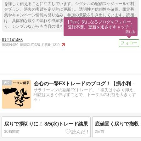
を詳しく伝えることに注力しています。シグナルの配信スケジュールや料
金プラン、過去の実績を定期的に更新し、透明性と信頼性を確保。限定募
集やキャンペーン情報も盛り込み、参加の意欲を引き出しています。読後
は、具体的な取引の流れや成績状況が明確に伝わるようデザインされてお
【Tips】気になるブログをフォロー。

り、シンプルながらも内容の濃さを感じさせます。
登録不要。更新を逃さずキャッチ！
閉じる
2141465
週間IN:
370
週間OUT:
920
月間IN:
1210
9
会心の一撃FXトレードのブログ！【損小利大】
サラリーマンの副業FXトレード。「損失は小さく抑え、
利益は大きく伸ばすことで、トータルの利益を大きくす
る」
戻りで損切りに！ 8/5(水)トレード結果
30時間前
2日前