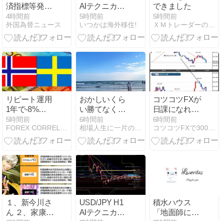
済指標等発表
AIテクニカル
できました
結果
分析｜2026年
4時間前
5時間前
5時間前
外国為替ニュース
いつかは海外移住!
ＸＭトレーダーの海外ＦＸブログ
8月7日 1時更
新
リピート運用
おかしいくら
コツコツFXが
1年で-8%
い勝てなくな
日課になれば
NOK/SEK両建
った！
OK！ 8/6(木)
5時間前
6時間前
6時間前
FOREX CORRELATION LABORATORY
相場人生に一片のくいなし！
コツコツFXで3000万円達成！amkeiのFXブログ！
て順張り反復
結果
売買運用
（26/7/26週）
１、新今川さ
USD/JPY H1
積水ハウス
ん ２、家康部
AIテクニカル
「地面師に55