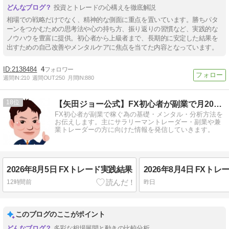
投資とトレードの心構えを徹底解説
相場での戦略だけでなく、精神的な側面に重点を置いています。勝ちパタ
ーンをつかむための思考法や心の持ち方、振り返りの習慣など、実践的な
ノウハウを豊富に提供。初心者から上級者まで、長期的に安定した結果を
出すための自己改善やメンタルケアに焦点を当てた内容となっています。
2138484
4
週間IN:
210
週間OUT:
250
月間IN:
880
18
【矢田ジョー公式】FX初心者が副業で月20万円を稼ぐ方法
FX初心者が副業で稼ぐ為の基礎・メンタル・分析方法を
お伝えします。主にサラリーマントレーダー・副業や兼
業トレーダーの方に向けた情報を発信していきます。
2026年8月5日 FXトレード実践結果
2026年8月4日 FXト
12時間前
昨日
このブログのここがポイント
多彩な相場展開と動きの比較分析