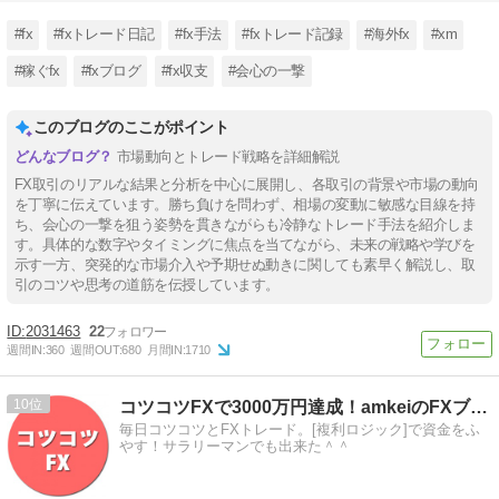
#fx
#fxトレード日記
#fx手法
#fxトレード記録
#海外fx
#xm
#稼ぐfx
#fxブログ
#fx収支
#会心の一撃
このブログのここがポイント
市場動向とトレード戦略を詳細解説
FX取引のリアルな結果と分析を中心に展開し、各取引の背景や市場の動向
を丁寧に伝えています。勝ち負けを問わず、相場の変動に敏感な目線を持
ち、会心の一撃を狙う姿勢を貫きながらも冷静なトレード手法を紹介しま
す。具体的な数字やタイミングに焦点を当てながら、未来の戦略や学びを
示す一方、突発的な市場介入や予期せぬ動きに関しても素早く解説し、取
引のコツや思考の道筋を伝授しています。
2031463
22
週間IN:
360
週間OUT:
680
月間IN:
1710
10
コツコツFXで3000万円達成！amkeiのFXブログ！
毎日コツコツとFXトレード。[複利ロジック]で資金をふ
やす！サラリーマンでも出来た＾＾