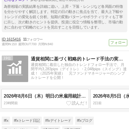
為替相場の実践結果を詳細に追い、上昇・下落・レンジなど各局面の特徴
を分かりやすく解説します。特定の日の動きに焦点を当て、最大上下幅や
トレンドの変化を鋭く分析。短期の変動パターンやボラティリティも丁寧
に示し、次の動きのヒントを提供。投資に役立つ情報を整理し、市場の動
きに合わせて戦略のヒントを見出すことを目指しています。
1615416
11
週間IN:
210
週間OUT:
700
月間IN:
840
19
通貨相関に基づく戦略的トレード手法の実践LOG
通貨相関に着目した独自のトレンドフォロー手法で、月
間平均3,283pips（デイトレ）・2,048pips（スイング）達
成！（2025年実績） 元ファンドマネージャーのシンプ
ルトレードを公開！
2026年8月6日（木）明日の米雇用統計を前に様子見？
23時間前
2日前
#fx
#fxトレード日記
#fxデイトレード
#fxブログ