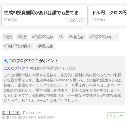
生成AI投資顧問があれば誰でも勝てます！お金に困らないあっちの世界へ行きましょう！増税無縁！
13時間前
21時間前
#投資
#為替
#日経225先物
#fx
#fx初心者
#日経225先物ミニ
#日経225先物取引
#商品先物
このブログのここがポイント
AI連動の即時売買サイン発信
これは相場の騙しや動きを見抜き、安定的に勝利を積み重ねるための革新
的な投資手法です。生成AI搭載のwinspecを用いて、短期的な騰落を的確に
把握し、最適なタイミングでのエントリーと手仕舞いを導き出します。常
に動きの激しいザラ場でも騙しを見抜き、着実に資産を増やす道しるべと
なる仕組みです。長期的な損失取り返しや平穏な利益獲得を目指す投資家
にとって、頼もしいツールとなることでしょう。
2124910
7
週間IN:
636
週間OUT:
942
月間IN:
2946