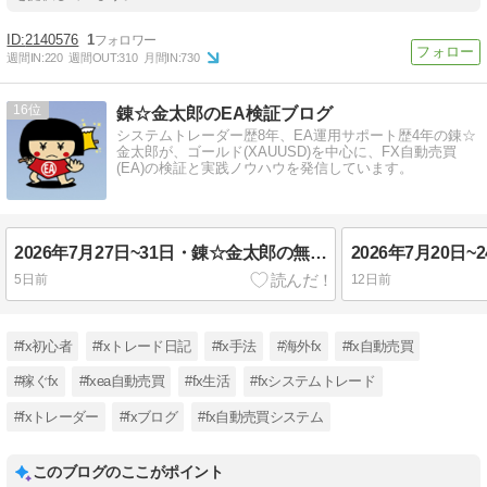
2140576
1
週間IN:
220
週間OUT:
310
月間IN:
730
16
錬☆金太郎のEA検証ブログ
システムトレーダー歴8年、EA運用サポート歴4年の錬☆
金太郎が、ゴールド(XAUUSD)を中心に、FX自動売買
(EA)の検証と実践ノウハウを発信しています。
2026年7月27日~31日・錬☆金太郎の無料配布EA実績報告・FX自動売買
5日前
12日前
#fx初心者
#fxトレード日記
#fx手法
#海外fx
#fx自動売買
#稼ぐfx
#fxea自動売買
#fx生活
#fxシステムトレード
#fxトレーダー
#fxブログ
#fx自動売買システム
このブログのここがポイント