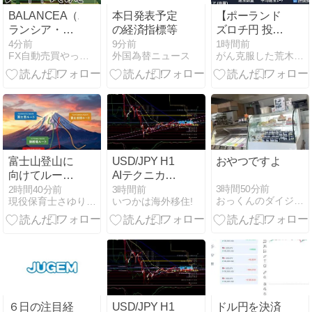
BALANCEA（バ
本日発表予定
【ポーランド
ランシア・リ
の経済指標等
ズロチ円 投
アルマネー）
資】 ー最新版
4分前
9分前
1時間前
FX自動売買やってみた | FX自動売買にトライしています
外国為替ニュース
がん克服した荒木が投資家として生きていく
投資：56日目
ー
富士山登山に
USD/JPY H1
おやつですよ
向けてルート
AIテクニカル
を勉強した
分析｜2026年
3時間50分前
2時間40分前
3時間前
おっくんのダイジョウブろぐ
現役保育士さゆりのFX初心者日記
いつかは海外移住!
8月7日 3時更
新
６日の注目経
USD/JPY H1
ドル円を決済