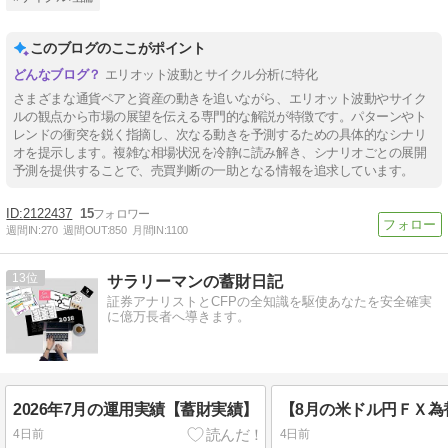
このブログのここがポイント
エリオット波動とサイクル分析に特化
さまざまな通貨ペアと資産の動きを追いながら、エリオット波動やサイク
ルの観点から市場の展望を伝える専門的な解説が特徴です。パターンやト
レンドの衝突を鋭く指摘し、次なる動きを予測するための具体的なシナリ
オを提示します。複雑な相場状況を冷静に読み解き、シナリオごとの展開
予測を提供することで、売買判断の一助となる情報を追求しています。
2122437
15
週間IN:
270
週間OUT:
850
月間IN:
1100
13
サラリーマンの蓄財日記
証券アナリストとCFPの全知識を駆使あなたを安全確実
に億万長者へ導きます。
2026年7月の運用実績【蓄財実績】
4日前
4日前