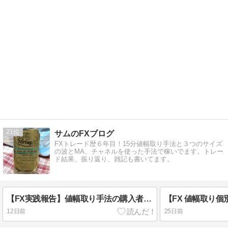
21
サムのFXブログ
FXトレード歴６年目！15分値幅取り手法と３つのサイズ
の波とMA、チャネルを使った手法で稼いでます。トレー
ド結果、振り返り、雑記も書いてます。
【FX実践報告】値幅取り手法の購入者から６月の結果報告！月間+1200pipsを達成したリアルな軌跡
【FX 値幅取り個
12日前
25日前