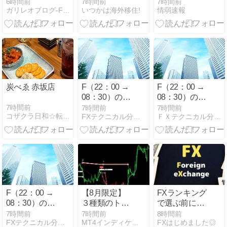
隊卓越盛りで
分析｜2026年
億円騙し取ら
6時間前
7時間前
7時間前
ガリレオブログ-FX＆ゲーム-
いつかは海外移住!
情弱速報
ガリ計 ３、赤
8月6日 23時更
れた…」ワイ
井さん部隊
新
「はえーかわ
いそう…会社
滅茶苦茶やろ
なぁ」
炭べゑ 赤坂店
F（22：00 →
F（22：00 →
08：30）の結
08：30）の結
果！！byドル
果！！ｂｙユ
7時間前
7時間前
7時間前
コザクラ日和☆転妻、福岡で暮らす
FXテクニカル分析で最高の人生！byドル
ＦＸテクニカル分析で最高の人生！ｂｙユーロ
ーロ
F（22：00 →
【8月限定】
FXランキング
08：30）の結
３種類のトレ
で選ぶ前に｜
果！！ｂｙポ
ンド判断でエ
初心者が現金
7時間前
7時間前
8時間前
FXテクニカル分析で最高の人生！byポンド
MT4インディケーター貯蔵庫 | 高機能で使えるインジをご…
FXはじめました◎
ンド
ントリーポイ
取引で確認す