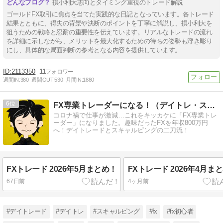
損小利大志向とタイミング重視のトレード解説
ゴールドFX取引に焦点を当てた実践的な日記となっています。各トレード
結果とともに、得失の背景や決断のポイントを丁寧に解説し、損小利大を
狙うための戦略と忍耐の重要性を伝えています。リアルなトレードの流れ
を詳細に示しながら、メリットを最大化するための待ちの姿勢も浮き彫り
にし、具体的な局面判断の参考となる内容を提供しています。
2113350
11
週間IN:
380
週間OUT:
530
月間IN:
1880
6
FX専業トレーダーになる！（デイトレ・スキャルの二刀流）
コロナ禍で仕事が激減…これをキッカケに「FX専業トレ
ーダー」になりました。趣味だったFXを年収800万円
へ！デイトレードとスキャルピングの二刀流！
FXトレード 2026年5月まとめ！
FXトレード 2026年4月ま
67日前
4ヶ月前
#デイトレード
#デイトレ
#スキャルピング
#fx
#fx初心者