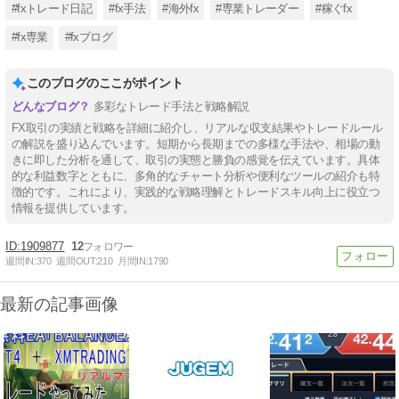
#fxトレード日記
#fx手法
#海外fx
#専業トレーダー
#稼ぐfx
#fx専業
#fxブログ
このブログのここがポイント
多彩なトレード手法と戦略解説
FX取引の実績と戦略を詳細に紹介し、リアルな収支結果やトレードルール
の解説を盛り込んでいます。短期から長期までの多様な手法や、相場の動
きに即した分析を通して、取引の実態と勝負の感覚を伝えています。具体
的な利益数字とともに、多角的なチャート分析や便利なツールの紹介も特
徴的です。これにより、実践的な戦略理解とトレードスキル向上に役立つ
情報を提供しています。
1909877
12
週間IN:
370
週間OUT:
210
月間IN:
1790
最新の記事画像