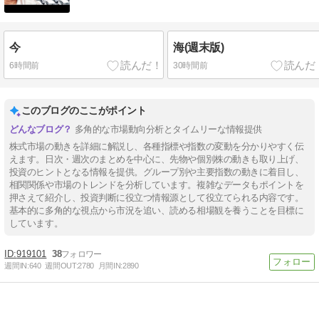
今
海(週末版)
6時間前
30時間前
このブログのここがポイント
多角的な市場動向分析とタイムリーな情報提供
株式市場の動きを詳細に解説し、各種指標や指数の変動を分かりやすく伝
えます。日次・週次のまとめを中心に、先物や個別株の動きも取り上げ、
投資のヒントとなる情報を提供。グループ別や主要指数の動きに着目し、
相関関係や市場のトレンドを分析しています。複雑なデータもポイントを
押さえて紹介し、投資判断に役立つ情報源として役立てられる内容です。
基本的に多角的な視点から市況を追い、読める相場観を養うことを目標に
しています。
919101
38
週間IN:
640
週間OUT:
2780
月間IN:
2890