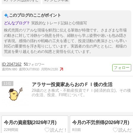
このブログのここがポイント
実践的なトレード記録と心情描写
株式売買のリアルな現場を鮮烈に伝える筆致が特徴です。さまざまな市場
の動きに対して冷静かつ熱意を持ち、経験から学ぶ姿勢や迷いも包み隠さ
ず表現。感情の揺れや戦略の工夫を通じて、投資活動の奥深さといち早い
対応の重要性を浮き彫りにしています。実践者の生の声とともに、相場の
荒波を乗り越えるための知恵と覚悟を伝えています。
2047162
51
週間IN:
680
週間OUT:
8910
月間IN:
2130
11
アラサー投資家あらおのＦＩ後の生活
29歳のとき株式・不動産投資でＦＩ(経済的自立)。その後
の生活、投資、FIREについて。
今月の資産額(2026年7月)
今月の不労所得(2026年7月)
22時間前
8日前