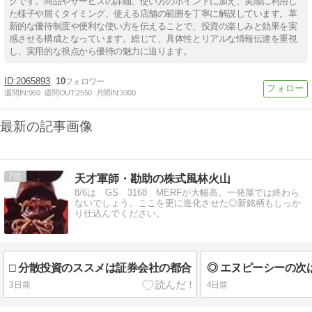
グです。商品やサービスの詳細、使い方のポイントに加え、実際に利用し
た様子や届くタイミング、使える店舗の範囲を丁寧に解説しています。革
新的な優待制度や便利な使い方を伝えることで、投資の楽しみと効果を実
感させる構成となっています。総じて、具体性とリアルな情報伝達を重視
し、実用的な視点から優待の魅力に迫ります。
2065893
10
週間IN:
960
週間OUT:
2550
月間IN:
3900
最新の記事画像
7
天才軍師・勘助の株式風林火山
8/6は GS 3168 MERFが大幅高。一発屋では終わら
ないでしょう。ここを更に進化させた◎新銘柄もしっか
り仕込んでください。
□ 分散投資のススメは証券会社の都合
3日前
4日前