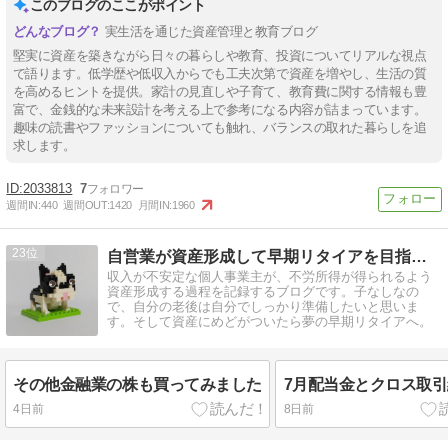
このブログのここがポイント
実生活を通じた資産管理と教育ブログ
堅実に資産を築きながら日々の暮らしや教育、投資についてリアルな視点
で語ります。低学歴や低収入からでも工夫次第で資産を増やし、生活の質
を高めるヒントを提供。家計の見直しや子育て、教育費に関する情報も豊
富で、金銭的な未来設計を考える上で参考になる内容が詰まっています。
趣味の読書やファッションについても触れ、バランスの取れた暮らしを追
求します。
2033813
7
週間IN:
440
週間OUT:
1420
月間IN:
1960
23
自営業が資産形成して早期リタイアを目指すブログ
収入が不安定な個人事業主が、不労所得が得られるよう
資産形成する過程を記録するブログです。子なしなの
で、自分の老後は自分でしっかり準備したいと思いま
す。そして資産にめどがついたら夢の早期リタイアへ。
その他金融業の株も買ってみました
7月配当金とクロス取
4日前
8日前