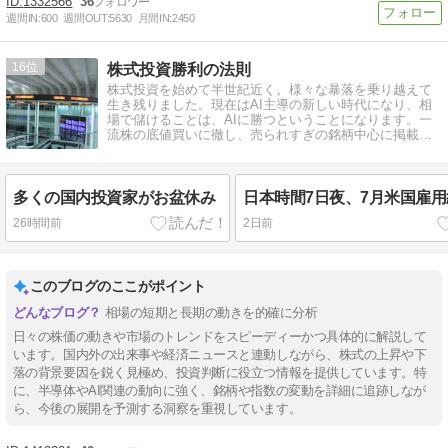
1332566
36
週間IN:
600
週間OUT:
5630
月間IN:
2450
16
株式投資勝利の法則
株式投資を始めて半世紀近く。様々な暴落を乗り越えて
生き残りました。現在はAI主導の新しい時代になり、相
場で儲けることは、AIに勝つということになります。一
流株の底値買いに徹し、売られすぎの銘柄中心に掲載し
ます。
多くの国内投資家がお盆休み
日本時間7日夜、7月米国雇
26時間前
2日前
このブログのここがポイント
相場の短期と長期の動きを的確に分析
日々の株価の動きや市場のトレンドをスピーディーかつ具体的に解説して
います。国内外の出来事や経済ニュースと連動しながら、株式の上昇や下
落の背景要因を鋭く見極め、投資判断に役立つ情報を提供しています。特
に、半導体やAI関連の動向に強く、銘柄や指数の変動を詳細に追跡しなが
ら、今後の展開を予測する洞察を重視しています。