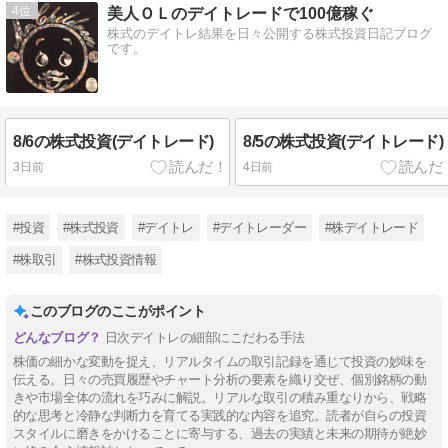
4
美人ＯＬのデイトレードで100億稼ぐ
株式のデイトレ結果を日々公開する株式投資日記ブログ
です。
8/6の株式投資(デイトレード)
8/5の株式投資(デイトレード)
3日前
4日前
#投資
#株式投資
#デイトレ
#デイトレーダー
#株デイトレード
#株取引
#株式投資情報
このブログのここがポイント
日次デイトレの細部にこだわる手法
株価の細かな変動を捉え、リアルタイムの取引記録を通じて投資の妙味を
伝える。日々の売買履歴やチャート分析の要素を織り交ぜ、個別銘柄の動
きや市場全体の流れを巧みに解説。リアルな取引の積み重なりから、戦略
的な思考と冷静な判断力を育てる実践的な内容を追究。読者が自らの投資
スタイルに磨きをかけることに寄与する、過去の実績と未来の期待が絶妙