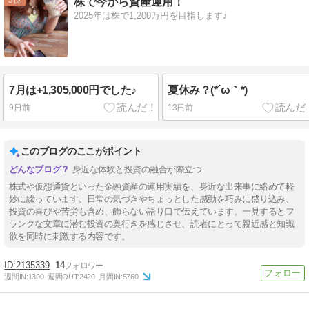
株で今から資産運用！
2025年は株で1,200万円を目指します♪
7月は+1,305,000円でした♪
夏休み？(*´ω｀*)
9日前
13日前
このブログのここがポイント
身近な体験と投資の融合が際立つ
株式や仮想通貨といった金融資産の運用実績を、身近な出来事に絡めて軽
妙に綴っています。日常の気づきやちょっとした感動を巧みに盛り込み、
投資の喜びや苦労も含め、飾らない語り口で伝えています。一見するとフ
ランクな文章に潜む投資の奥行きを感じさせ、読者にとって親近感と知識
欲を同時に刺激する内容です。
2135339
14
週間IN:
1300
週間OUT:
2420
月間IN:
5760