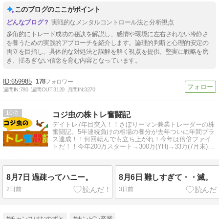
このブログのここがポイント
実戦的なメンタルコントロール法と分析視点
多角的にトレード成功の秘訣を解説し、感情や環境に左右されない冷静さ
を養うための実践的アプローチを紹介します。論理的判断と心理的安定の
両立を目指し、具体的な対処法と誤解を解く視点を提供。堅実に戦略を磨
き、揺るぎない信念を育む内容となっています。
659985
178
週間IN:
780
週間OUT:
3120
月間IN:
3270
10
コジ虫の株トレ奮闘記
デイトレ7年目突入！！さぼりーマン兼業トレーダーの株
奮闘記。5年連続負けの相場の養分が去年ついに年間プラ
ス達成！！何回転んでも立ち上がれ！今年は倍倍ファイ
トだ！！今年200万スタート→300万(YH)→33万(7月末)→
退場か！？
8月7日 過疎ってハニー。
8月6日 難しすぎて・・滅。
2日前
3日前
#チャンスはおのずと
#ナンピン卒業