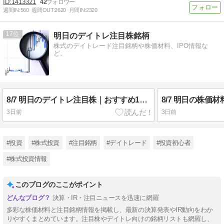
1413321
42
週間IN:
560
週間OUT:
2620
月間IN:
2320
17
明日のデイトレ注目株銘柄
株式のデイトレード注目銘柄や株価材料、IPO情報な
ど。
8/7 明日のデイトレ注目株｜おすすめ10銘柄を紹介
3日前
3日前
#投資
#株式投資
#注目銘柄
#デイトレード
#投資初心者
#株式投資情報
このブログのここがポイント
決算・IR・注目ニュースを迅速に網羅
多彩な株価材料と注目銘柄情報を掲載し、最新の決算発表やIR動向をわか
りやすくまとめています。注目株やデイトレ向けの銘柄リストも網羅し、