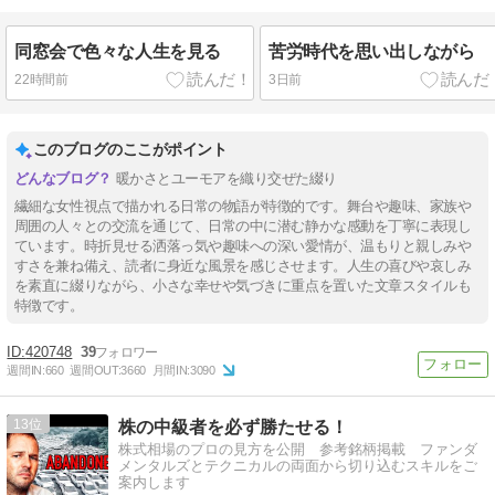
同窓会で色々な人生を見る
苦労時代を思い出しながら
22時間前
3日前
このブログのここがポイント
暖かさとユーモアを織り交ぜた綴り
繊細な女性視点で描かれる日常の物語が特徴的です。舞台や趣味、家族や
周囲の人々との交流を通じて、日常の中に潜む静かな感動を丁寧に表現し
ています。時折見せる洒落っ気や趣味への深い愛情が、温もりと親しみや
すさを兼ね備え、読者に身近な風景を感じさせます。人生の喜びや哀しみ
を素直に綴りながら、小さな幸せや気づきに重点を置いた文章スタイルも
特徴です。
420748
39
週間IN:
660
週間OUT:
3660
月間IN:
3090
13
株の中級者を必ず勝たせる！
株式相場のプロの見方を公開 参考銘柄掲載 ファンダ
メンタルズとテクニカルの両面から切り込むスキルをご
案内します