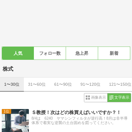
人気
フォロー数
急上昇
新着
株式
1〜30位
31〜60位
61〜90位
91〜120位
121〜150位
画像表示
文字表示
1
Ｓ教授！次はどの株買えばいいですか？！
8/4は 6240 ヤマシンフィルタが逆行高！8月は非半導
体系で着実な逆襲の土台固めを図ってください。