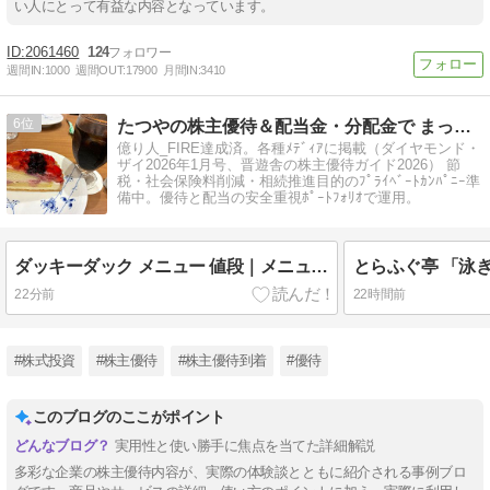
い人にとって有益な内容となっています。
2061460
124
週間IN:
1000
週間OUT:
17900
月間IN:
3410
6
たつやの株主優待＆配当金・分配金で まったりライフ！
億り人_FIRE達成済。各種ﾒﾃﾞｨｱに掲載（ダイヤモンド・
ザイ2026年1月号、晋遊舎の株主優待ガイド2026） 節
税・社会保険料削減・相続推進目的のﾌﾟﾗｲﾍﾞｰﾄｶﾝﾊﾟﾆｰ準
備中。優待と配当の安全重視ﾎﾟｰﾄﾌｫﾘｵで運用。
ダッキーダック メニュー 値段｜メニュー価格の紹介
22分前
22時間前
#株式投資
#株主優待
#株主優待到着
#優待
このブログのここがポイント
実用性と使い勝手に焦点を当てた詳細解説
多彩な企業の株主優待内容が、実際の体験談とともに紹介される事例ブロ