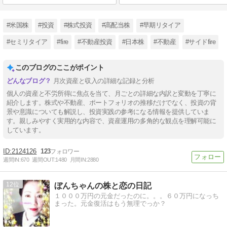
#米国株
#投資
#株式投資
#高配当株
#早期リタイア
#セミリタイア
#fire
#不動産投資
#日本株
#不動産
#サイドfire
このブログのここがポイント
月次資産と収入の詳細な記録と分析
個人の資産と不労所得に焦点を当て、月ごとの詳細な内訳と変動を丁寧に
紹介します。株式や不動産、ポートフォリオの推移だけでなく、投資の背
景や意識についても解説し、投資実践の参考になる情報を提供していま
す。親しみやすく実用的な内容で、資産運用の多角的な観点を理解可能に
しています。
2124126
123
週間IN:
670
週間OUT:
1480
月間IN:
2880
12
ぼんちゃんの株と恋の日記
１０００万円の元金だったのに。。。６０万円になっち
まった。元金復活はもう無理でっか？