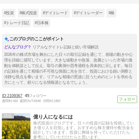
#投資
#株式投資
#デイトレード
#デイトレーダー
#株
#トレード日記
#日本株
このブログのここがポイント
リアルなデイトレ記録と鋭い市場解説
2026年の株式市場を舞台にした日々の取引記録を通じて、相場の動きや心
理を詳細に描写しています。大きな値動きや急落、急騰といった市場の激
動を体験談として伝え、取引の裏側や思考過程を具体的に示します。毎日
の記録を通じて相場の不可視な側面に光を当て、投資における鋭い洞察と
冷静な視点を養います。リアルな相場の荒波に抗うためのヒントを求める
方にとって、頼りになる情報源となるでしょう。
2109367
45
週間IN:
430
週間OUT:
6840
月間IN:
1860
25
億り人になるには
株式投資のブログです。日々の投資の記録を投稿してい
き億り人を目指します。おすすめな株主優待や配当金を
紹介していきます。投資に興味を持っていただけたら、
参考にしていただけたらと思います。