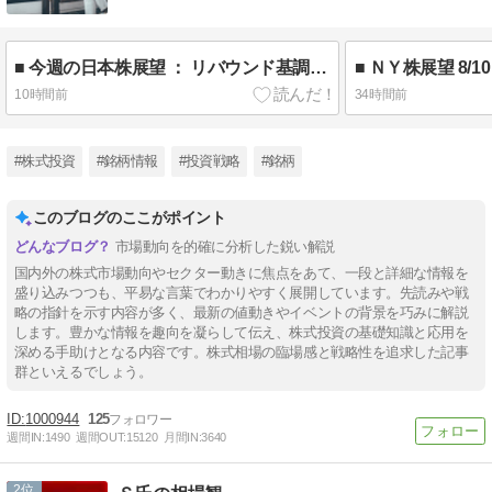
■ 今週の日本株展望 ： リバウンド基調継続 ± 半導体株需給
10時間前
34時間前
#株式投資
#銘柄情報
#投資戦略
#銘柄
このブログのここがポイント
市場動向を的確に分析した鋭い解説
国内外の株式市場動向やセクター動きに焦点をあて、一段と詳細な情報を
盛り込みつつも、平易な言葉でわかりやすく展開しています。先読みや戦
略の指針を示す内容が多く、最新の値動きやイベントの背景を巧みに解説
します。豊かな情報を趣向を凝らして伝え、株式投資の基礎知識と応用を
深める手助けとなる内容です。株式相場の臨場感と戦略性を追求した記事
群といえるでしょう。
1000944
125
週間IN:
1490
週間OUT:
15120
月間IN:
3640
2