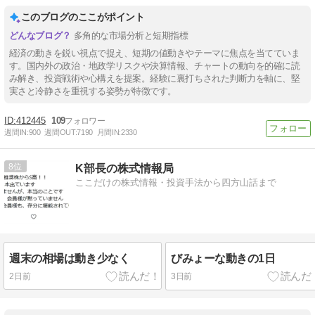
このブログのここがポイント
多角的な市場分析と短期指標
経済の動きを鋭い視点で捉え、短期の値動きやテーマに焦点を当てていま
す。国内外の政治・地政学リスクや決算情報、チャートの動向を的確に読
み解き、投資戦術や心構えを提案。経験に裏打ちされた判断力を軸に、堅
実さと冷静さを重視する姿勢が特徴です。
412445
109
週間IN:
900
週間OUT:
7190
月間IN:
2330
8
K部長の株式情報局
ここだけの株式情報・投資手法から四方山話まで
週末の相場は動き少なく
びみょーな動きの1日
2日前
3日前