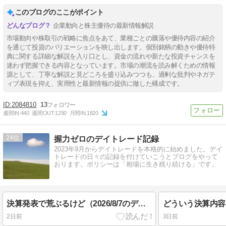
このブログのここがポイント
企業動向と株主優待の最新情報解説
市場動向や株取引の戦略に焦点をあて、業種ごとの騰落や優待内容の紹介
を通じて投資のバリエーションを映し出します。個別銘柄の動きや優待特
典に関する詳細な解説を入り口とし、資金の流れや新たな投資チャンスを
迷わず把握できる内容となっています。市場の潮流を読み解くための情報
源として、丁寧な解説と見どころを盛り込みつつも、過剰な批判やネガテ
ィブ表現を抑え、実用性と最新情報の提供に徹した構成です。
2084810
13
週間IN:
440
週間OUT:
1290
月間IN:
1820
24
握力ゼロのデイトレード記録
2023年9月からデイトレードを本格的に始めました。デイ
トレードの日々の記録を付けていこうとブログをやって
おります。ポリシーは「相場に生き残り続ける」です。
決算発表で荒ぶるけど（2026/8/7のデイトレード記録）
2日前
3日前