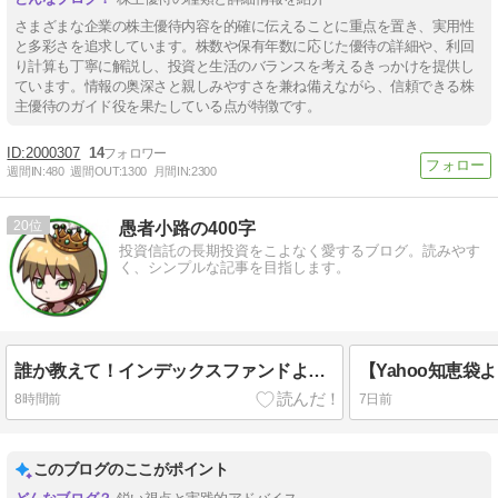
さまざまな企業の株主優待内容を的確に伝えることに重点を置き、実用性
と多彩さを追求しています。株数や保有年数に応じた優待の詳細や、利回
り計算も丁寧に解説し、投資と生活のバランスを考えるきっかけを提供し
ています。情報の奥深さと親しみやすさを兼ね備えながら、信頼できる株
主優待のガイド役を果たしている点が特徴です。
2000307
14
週間IN:
480
週間OUT:
1300
月間IN:
2300
20
愚者小路の400字
投資信託の長期投資をこよなく愛するブログ。読みやす
く、シンプルな記事を目指します。
誰か教えて！インデックスファンドよりハイリスク・ハイリターンな投資対象は何がある？
8時間前
7日前
このブログのここがポイント