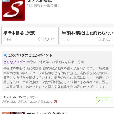
Ｓ氏の相場観
独自情報を一般公開！
半導体相場に異変
半導体相場はまだ終わらない
2日前
3日前
このブログのここがポイント
半導体・地政学・相場動向を鮮明に分析
半導体を中心に現代の投資環境や経済動向を鋭く読み解きます。市場の変
動要因や地政学リスク、決算情報などを的確に捉え、具体的な投資判断の
参考となる情報を提供しています。情勢の変化に敏感に反応し、未来への
兆しを的確に示す視点は、投資の羅針盤として信頼できる存在です。難し
い表現は避け、わかりやすさと深さを兼ね備えた内容に仕上げています。
581197
159
週間IN:
1320
週間OUT:
15190
月間IN:
5140
3