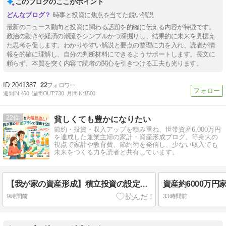
このブログのここがポイント
時事と投資に焦点を当てた鋭い解説
最新のニュース動向と投資に関わる話題を的確に伝える内容が特徴です。
政治の動きや経済の潮流をシンプルかつ深掘りし、結果的に未来を見据え
た思考を促します。わかりやすい解説と要点の整理に力を入れ、読者が情
報を的確に理解し、自分の判断材料にできるようサポートします。長文に
頼らず、本質を突く内容で読者の関心を引きつける工夫も光ります。
2041387
22
週間IN:
460
週間OUT:
730
月間IN:
1500
22
貧しくても豊かになりたい
節約・投資・収入アップを積み重ね、世帯資産6,000万円
を達成した兼業主婦の家計・資産形成ブログ。等身大の
視点で家計や教育費、節約術を発信し、少ない収入でも
未来をつくる力を読者と共有しています。
【我が家の資産形成】積立投資の設定を大幅に見直し⌇ 新旧プランと増額の理由を公開します
9時間前
33時間前