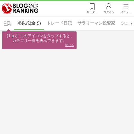
リーダー
ログイン
メニュー
※株式(全て)
トレード日記
サラリーマン投資家
シニア
【Tips】このアイコンをタップすると、

カテゴリ一覧を表示できます。
閉じる