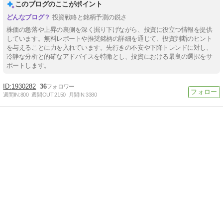
このブログのここがポイント
投資戦略と銘柄予測の鋭さ
株価の急落や上昇の裏側を深く掘り下げながら、投資に役立つ情報を提供
しています。無料レポートや推奨銘柄の詳細を通じて、投資判断のヒント
を与えることに力を入れています。先行きの不安や下降トレンドに対し、
冷静な分析と的確なアドバイスを特徴とし、投資における最良の選択をサ
ポートします。
1930282
36
週間IN:
800
週間OUT:
2150
月間IN:
3380