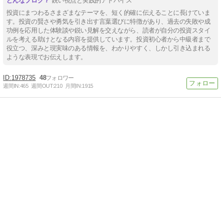
鋭い視点と実践的アドバイス
投資にまつわるさまざまなテーマを、短く的確に伝えることに長けていま
す。投資の賢さや勇気を引き出す言葉選びに特徴があり、過去の失敗や成
功例を応用した体験談や鋭い見解を交えながら、読者が自分の投資スタイ
ルを考える助けとなる内容を提供しています。投資初心者から中級者まで
役立つ、深みと現実味のある情報を、わかりやすく、しかし引き込まれる
ような表現でお伝えします。
1978735
48
週間IN:
465
週間OUT:
210
月間IN:
1915