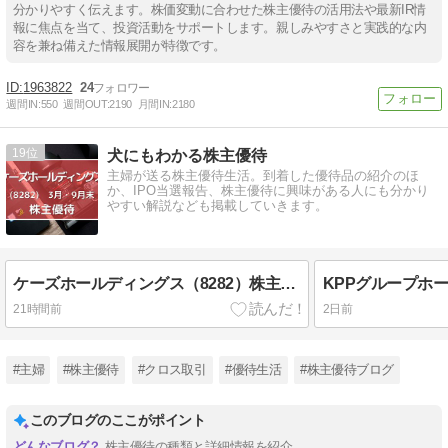
分かりやすく伝えます。株価変動に合わせた株主優待の活用法や最新IR情
報に焦点を当て、投資活動をサポートします。親しみやすさと実践的な内
容を兼ね備えた情報展開が特徴です。
1963822
24
週間IN:
550
週間OUT:
2190
月間IN:
2180
19
犬にもわかる株主優待
主婦が送る株主優待生活。到着した優待品の紹介のほ
か、IPO当選報告、株主優待に興味がある人にも分かり
やすい解説なども掲載していきます。
ケーズホールディングス（8282）株主優待 ケーズデンキ全店舗で使える優待券（3月・9月末優待）
21時間前
2日前
#主婦
#株主優待
#クロス取引
#優待生活
#株主優待ブログ
このブログのここがポイント
株主優待の種類と詳細情報を紹介