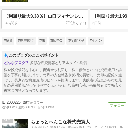
【利回り最大3.38％】山口フィナンシャルグループ（8418）から株主優待＆配当金！
34時間前
3日前
#投資
#株主優待
#株
#配当金
#投資状況
#イオン
このブログのここがポイント
多彩な投資情報とリアルタイム報告
株や投資信託を中心に、配当金や利回り、株主優待といった資産運用の詳
細を丁寧に解説します。毎月の入金報告や銘柄の買増し・売却の記録を通
じて、長期的な資産形成のヒントを提供します。実践者の視点から得た最
新の運用情報がわかりやすく伝えられ、投資初心者から経験者まで幅広く
役立つ内容となっています。
2009226
28
週間IN:
420
週間OUT:
990
月間IN:
1910
26
ちょっとへんこな株式売買人
金銀銅の金属系銘柄に集中投資していて、金は長期、銀