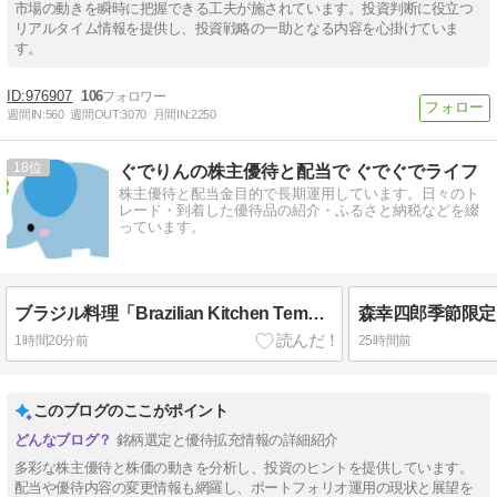
市場の動きを瞬時に把握できる工夫が施されています。投資判断に役立つ
リアルタイム情報を提供し、投資戦略の一助となる内容を心掛けていま
す。
976907
106
週間IN:
560
週間OUT:
3070
月間IN:
2250
18
ぐでりんの株主優待と配当で ぐでぐでライフ
株主優待と配当金目的で長期運用しています。日々のト
レード・到着した優待品の紹介・ふるさと納税などを綴
っています。
ブラジル料理「Brazilian Kitchen Tempero Caseiro」＆ニッスイ（1332）・マミーマート（9823）・フジオフードグループ本社（2752）株主優待到着
1時間20分前
25時間前
このブログのここがポイント
銘柄選定と優待拡充情報の詳細紹介
多彩な株主優待と株価の動きを分析し、投資のヒントを提供しています。
配当や優待内容の変更情報も網羅し、ポートフォリオ運用の現状と展望を