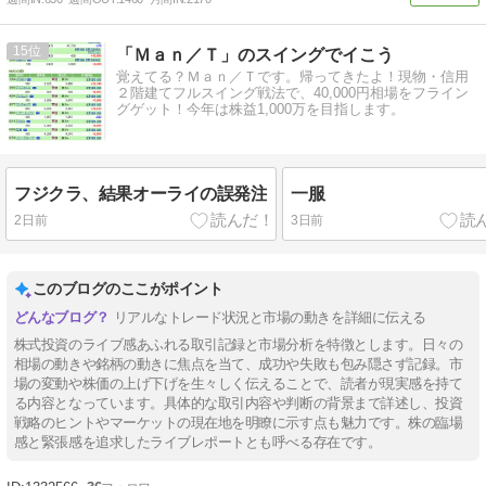
15
「Ｍａｎ／Ｔ」のスイングでイこう
覚えてる？Ｍａｎ／Ｔです。帰ってきたよ！現物・信用
２階建てフルスイング戦法で、40,000円相場をフライン
グゲット！今年は株益1,000万を目指します。
フジクラ、結果オーライの誤発注
一服
2日前
3日前
このブログのここがポイント
リアルなトレード状況と市場の動きを詳細に伝える
株式投資のライブ感あふれる取引記録と市場分析を特徴とします。日々の
相場の動きや銘柄の動きに焦点を当て、成功や失敗も包み隠さず記録。市
場の変動や株価の上げ下げを生々しく伝えることで、読者が現実感を持て
る内容となっています。具体的な取引内容や判断の背景まで詳述し、投資
戦略のヒントやマーケットの現在地を明瞭に示す点も魅力です。株の臨場
感と緊張感を追求したライブレポートとも呼べる存在です。