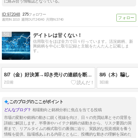
に絡み合う情報誌となっている。
972048
275
週間IN:
1010
週間OUT:
24340
月間IN:
3740
5
デイトレは甘くない！
信用取引をほぼ全力で日々行っています。活況銘柄、新
興銘柄を中心に取引記録と主観をたんたんと記載しま
す。
8/7（金）好決算→叩き売りの連鎖を断ち切れ
8/6（木）騙し
2日前
3日前
このブログのここがポイント
相場動向と銘柄分析に焦点を当てる投稿
市場の変動や銘柄の動きに鋭く視線を向け、日々の売買結果とその背景を
詳細に解説します。半導体やハイテク銘柄の値動きから、リスク要因の洞
察まで、リアルタイムの株式取引の裏側に迫り、実践的な投資感覚を養う
情報を提供。臨場感あふれる内容とともに、投機的な動きの理解を深めた