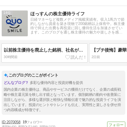
14
ほっすんの株主優待ライフ
日経マネーなど複数メディア掲載実績有。収入1馬力で節
約しながら資産を築き現物で200銘柄以上保有中。株主優
待で抑えた出費を再投資に回し優待生活を加速させてい
ます。このブログを通し株主優待の魅力や楽しさを感じ
てもらえると嬉しいです。
以前株主優待を廃止した銘柄、社名が変わって優待復活
30時間前
2日前
このブログのここがポイント
多彩な優待内容と投資好機を提供
国内企業の株主優待は、商品やサービスの獲得だけでなく、企業の成長戦
略や株主還元策を映し出す鏡となっています。個別銘柄の動向や改善策に
注目しながら、多様な選択肢と軽快な情報伝達で魅力的な投資ライフを演
出しています。投資のヒントやトレンドも伝え、実用性と楽しさを併せ持
つ内容構成が特徴です。
2070058
19
週間IN:
630
週間OUT:
1460
月間IN:
2170