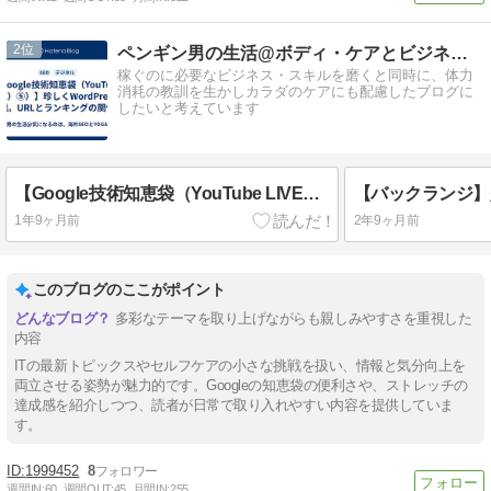
2
ペンギン男の生活@ボディ・ケアとビジネス・スキルの持続的成長
稼ぐのに必要なビジネス・スキルを磨くと同時に、体力
消耗の教訓を生かしカラダのケアにも配慮したブログに
したいと考えています
【Google技術知恵袋（YouTube LIVE）⑤）】珍しくWordPressの話題。URLとランキングの関係。
1年9ヶ月前
2年9ヶ月前
このブログのここがポイント
多彩なテーマを取り上げながらも親しみやすさを重視した
内容
ITの最新トピックスやセルフケアの小さな挑戦を扱い、情報と気分向上を
両立させる姿勢が魅力的です。Googleの知恵袋の便利さや、ストレッチの
達成感を紹介しつつ、読者が日常で取り入れやすい内容を提供していま
す。
1999452
8
週間IN:
60
週間OUT:
45
月間IN:
255