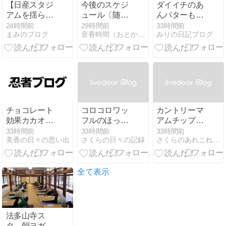
【日産スタジ
今後のスケジ
ダイイチのあ
アムを揺ら
ュール〔随時
んバターもな
す！？ジャス
更新〕
かを食べた
24時間前
29時間前
33時間前
まみのブログ
音香時間（おとかじかん）＊音ともに光をひろげるために
みりの日記ブログ
ミナクイーン
踊り込みスタ
ート！】
チョコレート
コロコロワッ
カントリーマ
効果カカオ
フルのほっこ
アムチップス
72％の日常
り感
チョコミント
33時間前
33時間前
33時間前
美香の日々の思い出
さくらの日々の記録
さくらのあれこれダイアリー
の味わい
全て表示
法多山寺ス
タ、朝ヨガあ