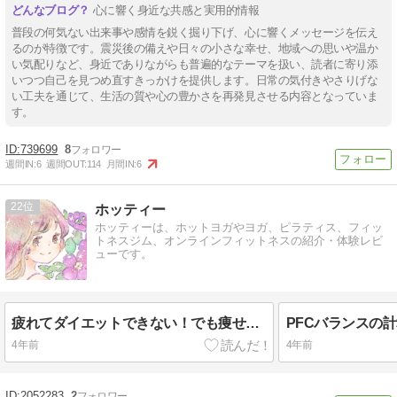
心に響く身近な共感と実用的情報
普段の何気ない出来事や感情を鋭く掘り下げ、心に響くメッセージを伝え
るのが特徴です。震災後の備えや日々の小さな幸せ、地域への思いや温か
い気配りなど、身近でありながらも普遍的なテーマを扱い、読者に寄り添
いつつ自己を見つめ直すきっかけを提供します。日常の気付きやさりげな
い工夫を通じて、生活の質や心の豊かさを再発見させる内容となっていま
す。
739699
8
週間IN:
6
週間OUT:
114
月間IN:
6
22
ホッティー
ホッティーは、ホットヨガやヨガ、ピラティス、フィッ
トネスジム、オンラインフィットネスの紹介・体験レビ
ューです。
疲れてダイエットできない！でも痩せたい！どうすればいい？
4年前
4年前
2052283
2