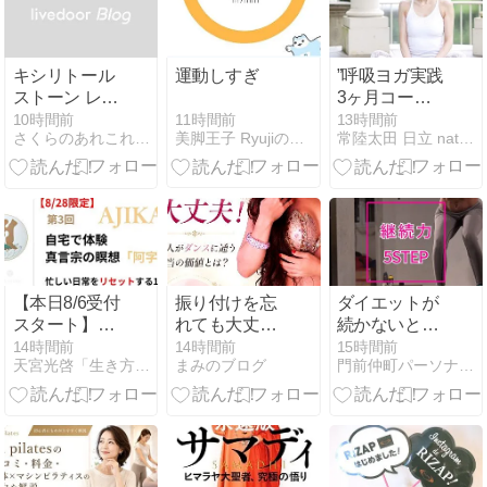
キシリトール
運動しすぎ
”呼吸ヨガ実践
ストーン レモ
3ヶ月コー
ン味の日常
ス”後期募集ス
11時間前
10時間前
13時間前
美脚王子 RyujiのHaveahealthyday!
さくらのあれこれダイアリー
常陸太田 日立 natural yoga life
タート
【本日8/6受付
振り付けを忘
ダイエットが
スタート】オ
れても大丈
続かないとい
ンラインで体
夫！大人がダ
うあなたへ。
14時間前
14時間前
15時間前
天宮光啓「生き方塾」
まみのブログ
門前仲町パーソナルジムHarmony Body
験する真言宗
ンスに通う本
続けられる5
の瞑想「阿字
当の価値と
つのステップ
観」
は？ ベリーダ
ンス教室ブロ
グ