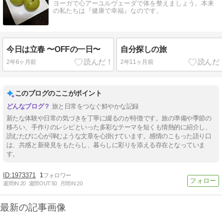
ヨーガで心アーユルヴェーダで体を整えましょう。本来
の私たちは『健康で幸福』なのです。
今日は立春 〜OFFの一日〜
自分探しの旅
2年6ヶ月前
2年11ヶ月前
このブログのここがポイント
旅と日常をつなぐ鮮やかな記録
新たな体験や日常の気づきを丁寧に綴るのが特徴です。旅の準備や季節の
移ろい、手作りのレシピといった多彩なテーマを短くも情熱的に紹介し、
読むたびに心が弾むような文章を心掛けています。感情のこもった語り口
は、共感と新発見をもたらし、暮らしに彩りを添える存在となっていま
す。
1973371
1
週間IN:
20
週間OUT:
50
月間IN:
20
最新の記事画像