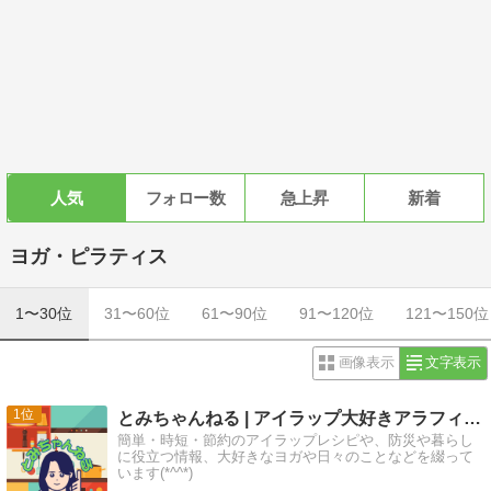
人気
フォロー数
急上昇
新着
ヨガ・ピラティス
1〜30位
31〜60位
61〜90位
91〜120位
121〜150位
画像表示
文字表示
1
とみちゃんねる | アイラップ大好きアラフィフ主婦
簡単・時短・節約のアイラップレシピや、防災や暮らし
に役立つ情報、大好きなヨガや日々のことなどを綴って
います(*^^*)