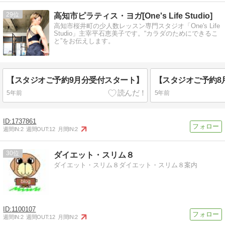
29
高知市ピラティス・ヨガ[One's Life Studio]
高知市桜井町の少人数レッスン専門スタジオ「One's Life
Studio」主宰平石恵美子です。“カラダのためにできるこ
と”をお伝えします。
【スタジオご予約9月分受付スタート】
【スタジオご予約8
5年前
5年前
1737861
週間IN:
2
週間OUT:
12
月間IN:
2
30
ダイエット・スリム８
ダイエット・スリム８ダイエット・スリム８案内
1100107
週間IN:
2
週間OUT:
12
月間IN:
2