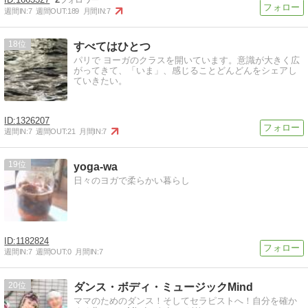
週間IN:
7
週間OUT:
189
月間IN:
7
18
すべてはひとつ
パリで ヨーガのクラスを開いています。意識が大きく広
がってきて、「いま」、感じることどんどんをシェアし
ていきたい。
1326207
週間IN:
7
週間OUT:
21
月間IN:
7
19
yoga-wa
日々のヨガで柔らかい暮らし
1182824
週間IN:
7
週間OUT:
0
月間IN:
7
20
ダンス・ボディ・ミュージックMind
ママのためのダンス！そしてセラピストへ！自分を確か