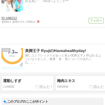
める為に・・Mindへようこそ***
1496212
週間IN:
6
週間OUT:
6
月間IN:
8
21
美脚王子 RyujiのHaveahealthyday!
脚にコンプレックスがあった私が美脚王子と呼ばれるよ
うになりました。健康・食・美についてのあれこ
れ。。。
運動しすぎ
梅肉エキス
11時間前
35時間前
このブログのここがポイント