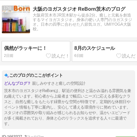
17
大阪のヨガスタジオ ReBorn茨木のブログ
大阪府茨木市JR茨木駅から徒歩2分。癒しと元氣を創造
するマイヨガスタジオ。身体の硬い人専門のヨガスタジ
オ。日本の四季に合わせた八節気ヨガ。UMIYOGA大阪
校。
偶然がラッキーに！
8月のスケジュール
2日前
6日前
このブログのここがポイント
親しみやすさと癒しの空間設計
茨木市のヨガスタジオReBornは、駅近の便利さと温かみ溢れる雰囲気を兼
ね備えています。初心者から上級者まで幅広いニーズに応える多彩なクラ
スと、自然な癒しをもたらす緑豊かな空間が特徴です。定期的な休館日や
イベント情報も丁寧に案内し、安心して通える環境作りに努めています。
スタジオの雰囲気や取り組みが感じられるお知らせや、温かいエピソード
が多く掲載されており、身体と心のリラックスを追求する人々に最適で
す。
1663327
2