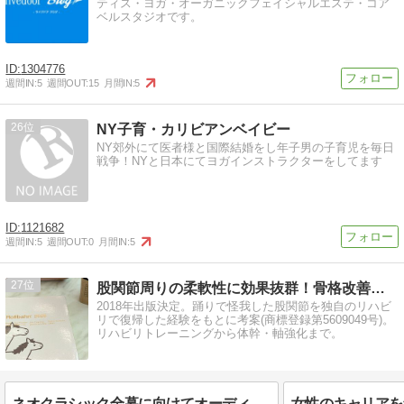
ティス・ヨガ・オーガニックフェイシャルエステ・コア
ベルスタジオです。
1304776
週間IN:
5
週間OUT:
15
月間IN:
5
26
NY子育・カリビアンベイビー
NY郊外にて医者様と国際結婚をし年子男の子育児を毎日
戦争！NYと日本にてヨガインストラクターをしてます
1121682
週間IN:
5
週間OUT:
0
月間IN:
5
27
股関節周りの柔軟性に効果抜群！骨格改善バーオソルピラティス
2018年出版決定。踊りで怪我した股関節を独自のリハビ
リで復帰した経験をもとに考案(商標登録第5609049号)。
リハビリトレーニングから体幹・軸強化まで。
ネオクラシック全幕に向けてオーディション開始！