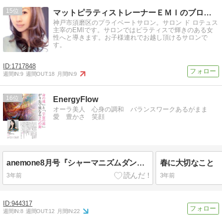
15
マットピラティストレーナーＥＭＩのブログ〜輝きのある女性…
神戸市須磨区のプライベートサロン。サロン ド ロテュス
主宰のEMIです。サロンではピラティスで輝きのある女
性へと導きます。お子様連れでお越し頂けるサロンで
す。
1717848
週間IN:
9
週間OUT:
18
月間IN:
9
16
EnergyFlow
オーラ美人 心身の調和 バランスワークあるがまま
愛 豊かさ 笑顔
anemone8月号『シャーマニズムダンスと舞』掲載されました
春に大切なこと
3年前
3年前
944317
週間IN:
8
週間OUT:
12
月間IN:
22