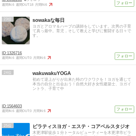
週間IN:
6
週間OUT:
18
月間IN:
6
23
sowakaな毎日
ヨガとアロマ＆ハーブの講師をしています。次男の子育
て真っ最中。育児，そして教えと学びに奮闘する日々で
す。
1326716
週間IN:
6
週間OUT:
0
月間IN:
6
24
wakuwakuYOGA
初めて逆上がりが出来た時のワクワクを！ヨガを通じて
本当の自分と出会おう！自然大好き女性建築士、ヨガイ
ントラ、子育て中
1564603
週間IN:
6
週間OUT:
0
月間IN:
6
25
ピラティスヨガ・エステ・コアベルスタジオ
木更津駅徒歩１分トータルビューティーを木更津市ピラ