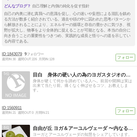
自己理解と内側の純化を促す指針
自己の内奥に潜む真我への意識を促し、心の迷いや妄想による混乱を鎮め
る方法が数多く紹介されている。過去や頭の中に囚われた思考パターンか
ら解放されることにより、エネルギーの循環と存在の豊かさに気づき、視
野が拡大し、物事をより全体的に捉えることが可能となる。本当の自分に
向き合うことの重要性をつきつめ、実践的な成長と悟りへの道を示してい
る内容である。
1843079
9
週間IN:
30
週間OUT:
226
月間IN:
128
5
目白 身体の硬い人の為のヨガスタジオのブログ
身体が硬くて何かを諦めている人へ。前屈や開脚は実は
出来て当たり前。痛くなく伸ばせるコツ、お教えしま
す。
1560911
週間IN:
21
週間OUT:
0
月間IN:
21
6
自由が丘 ヨガ＆アーユルヴェーダ 〜内なる光を感じる〜
ヨーガとアーユルヴェーダの知慧をシェアしています。