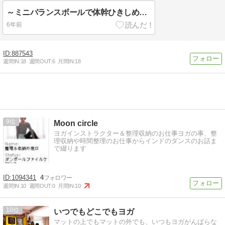
～ミニバランスボールで体幹ひきしめ★シェイプアップピラティス～＠神奈川限定出張レッスン
6年前
887543
週間IN:
18
週間OUT:
6
月間IN:
18
9
Moon circle
ヨガインストラクター＆整理収納のお仕事ヨガの事、整
理収納や時間整理のお仕事からインドのダンスのお話ま
で綴ります
1094341
4
週間IN:
10
週間OUT:
0
月間IN:
10
10
いつでもどこでもヨガ
マットの上でもマットの外でも、いつもヨガがんばらな