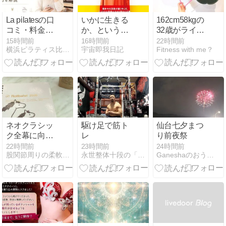
La pilatesの口
いかに生きる
162cm58kgの
コミ・料金・
か、というこ
32歳がライザ
整体×マシン
とを見つめる
ップウーマン
15時間前
16時間前
22時間前
横浜ピラティス比較ナビ
宇宙即我日記
Fitness with me？
ピラティスの
でダイエット
魅力を解説
＆ボディメイ
ク始めるよ！
ネオクラシッ
駆け足で筋ト
仙台七夕まつ
ク全幕に向け
レ
り前夜祭
てオーディシ
22時間前
23時間前
24時間前
股関節周りの柔軟性に効果抜群！骨格改善バーオソルピラティス
永世整体十段の「俺は整体使だ!」
Ganeshaのおうちごはん日記
ョン開始！