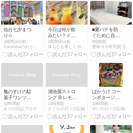
仙台七夕まつ
今日は何が飲
■夏バテを防
り☆
みたい？ドリ
ぐために自律
ンクで楽しむ
神経の調整が
1時間10分前
1時間50分前
8時間前
Ganeshaのおうちごはん日記
体も心も美しくポジティブに！なりたい私を育むセルフケア
整体ヨガ研究院【小平市花小金井】
カラーセラピ
大切な理由
ー
亀のすけの駄
湖池屋ストロ
ばかうけ コー
菓子ワンツー
ング 辛レモン
ンポタージュ
スリーセット
の日常
味の日常
10時間前
10時間前
10時間前
みりの日記ブログ
さくらの日々の記録
ゆいの日々の記録