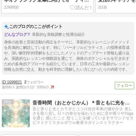
22時間前
2日前
このブログのここがポイント
革新的な骨格調整と指導法紹介
身体の改善と芸術活動の両立をテーマに、革新的なトレーニングメソッド
を具体的に解説しています。特に「バーオソルピラティス」の指導者育成
や、深い解剖学的理解をもとにしたメソッドのアップデート情報も盛り込
み、実践的なレッスンや体験談を通じて、身体のポテンシャルを引き出す
ための多角的アプローチを紹介しています。日常の工夫や最新のレッスン
情報も自然に交え、動きを科学的に理解したい方にぴったりの内容です。
1699821
2
週間IN:
3
週間OUT:
117
月間IN:
3
28
音香時間（おとかじかん）＊音ともに光をひろげるために
音と香りと光とカラダとココロ自分本来の健やかさ 美し
さを取り戻し 日々の幸せを味わうために音や香りやYoga
を通じ 感じたこと 想うことを綴っていますサウンドセラ
ピストクリスタルボウル奏者ヨガインストラクター