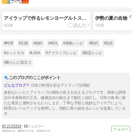
アイラップで作るレモンヨーグルトスイーツ｜食べられるひまわりがかわいい簡単レシピ（64）
3日前
7日前
#料理
#主婦
#節約
#40代
#簡単レシピ
#50代
#防災
#ホットヨガ
#LAVA
#アイラップレシピ
#防災レシピ
#暮らしに役立つ
このブログのここがポイント
日常の料理を彩るアイラップ活用術
多彩なレシピとアイラップの相性の良さを伝えるブログです。簡単な調理
法や冷凍保存の工夫、健康志向の献立まで幅広く紹介し、日常の食卓に新
たな発見と便利さをもたらします。丁寧な手順と絶妙なアイデアにより、
料理のレベルアップを後押しし、気軽に取り組めるレシピを提案していま
す。
2133319
10
週間IN:
62
週間OUT:
58
月間IN:
322