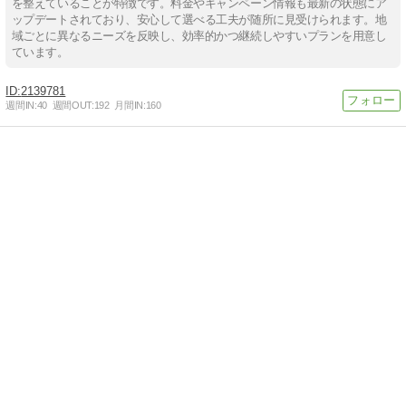
を整えていることが特徴です。料金やキャンペーン情報も最新の状態にア
ップデートされており、安心して選べる工夫が随所に見受けられます。地
域ごとに異なるニーズを反映し、効率的かつ継続しやすいプランを用意し
ています。
2139781
週間IN:
40
週間OUT:
192
月間IN:
160