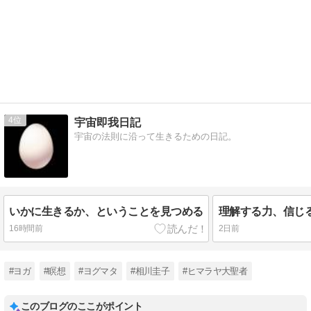
4
宇宙即我日記
宇宙の法則に沿って生きるための日記。
いかに生きるか、ということを見つめる
理解する力、信じ
16時間前
2日前
#ヨガ
#瞑想
#ヨグマタ
#相川圭子
#ヒマラヤ大聖者
このブログのここがポイント