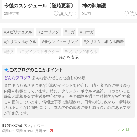
今後のスケジュール〔随時更新〕
神の御加護
29時間前
5日前
#スピリチュアル
#ヒーリング
#ヨガ
#ヨーガ
#クリスタルボウル
#サウンドヒーリング
#クリスタルボウル奏者
#音叉
#ヨガインストラクター
#シンギングボウル
続きを表示
#サウンドセラピスト
#サウンドセラピー
このブログのここがポイント
多彩な音の催しと心癒しの体験
音にまつわるさまざまな活動やイベントを紹介し、聴く者の心に寄り添う
内容を特徴としています。特に、クリスタルボウルや坐禅、ヨガといった
静寂と調和を促す実践を中心に据え、その体験を通じて精神的な安定や癒
しを提供しています。情報は丁寧に整理され、日常の忙しさから一瞬解放
されるような時間を演出し、本人の心の動きに寄り添う温かみのある文章
が印象的です。
2053254
3
週間IN:
3
週間OUT:
51
月間IN:
3