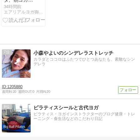
りがとうござ
34時間前
エアリアルヨガ御前崎 牧之原 静岡 ロミロミセラピストri…
いました
7
小森やよいのシンデレラストレッチ
カラダとココロはふたつでひとつあなたも、素敵なシン
デレラ
1205880
週間IN:
20
週間OUT:
0
月間IN:
20
8
ピラティスシールと古代ヨガ
ピラティス・ヨガインストラクターのブログ健康・トレ
ーニング・食生活などのこだわり日記