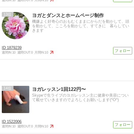
13
ヨガとダンスとホームページ制作
機嫌よく好奇心のおもむくままにからだを動かして、頭
を動かして、こころを動かして、すてきに 暮らしてい
きます
1879239
週間IN:
10
週間OUT:
0
月間IN:
10
14
ヨガレッスン1回122円〜
Skypeで生ライブのヨガレッスン主に健康や美容につい
て載せていきますのでよろしくお願いします(^O^)
1522006
週間IN:
10
週間OUT:
0
月間IN:
10