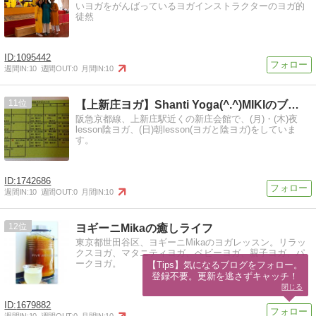
いヨガをがんばっているヨガインストラクターのヨガ的
徒然
1095442
週間IN:
10
週間OUT:
0
月間IN:
10
11
【上新庄ヨガ】Shanti Yoga(^.^)MIKIのブ…
阪急京都線、上新庄駅近くの新庄会館で、(月)・(木)夜
lesson陰ヨガ、(日)朝lesson(ヨガと陰ヨガ)をしていま
す。
1742686
週間IN:
10
週間OUT:
0
月間IN:
10
12
ヨギーニMikaの癒しライフ
東京都世田谷区、ヨギーニMikaのヨガレッスン。リラッ
クスヨガ、マタニティヨガ、ベビーヨガ、親子ヨガ、パ
ークヨガ。
【Tips】気になるブログをフォロー。

登録不要。更新を逃さずキャッチ！
閉じる
1679882
週間IN:
10
週間OUT:
0
月間IN:
10