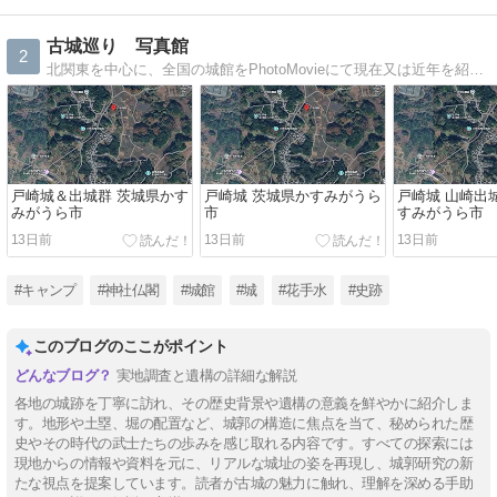
古城巡り 写真館
2
北関東を中心に、全国の城館をPhotoMovieにて現在又は近年を紹介して行きます。
戸崎城＆出城群 茨城県かす
戸崎城 茨城県かすみがうら
戸崎城 山崎出
みがうら市
市
すみがうら市
13日前
13日前
13日前
#キャンプ
#神社仏閣
#城館
#城
#花手水
#史跡
このブログのここがポイント
実地調査と遺構の詳細な解説
各地の城跡を丁寧に訪れ、その歴史背景や遺構の意義を鮮やかに紹介しま
す。地形や土塁、堀の配置など、城郭の構造に焦点を当て、秘められた歴
史やその時代の武士たちの歩みを感じ取れる内容です。すべての探索には
現地からの情報や資料を元に、リアルな城址の姿を再現し、城郭研究の新
たな視点を提案しています。読者が古城の魅力に触れ、理解を深める手助