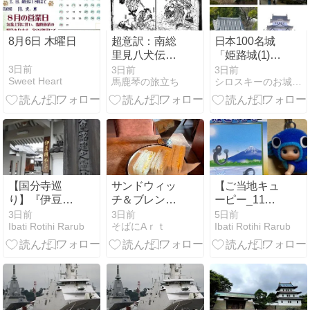
8月6日 木曜日
超意訳：南総
日本100名城
里見八犬伝
「姫路城(1)」
【第三十八回
－世界遺産で
3日前
3日前
3日前
Sweet Heart
馬鹿琴の旅立ち
シロスキーのお城紀行
戸外を守って
大手門からの
一犬士、間者
天守群迄の登
を捕まえる／
城路に建ち並
召喚状を返し
ぶ現存城郭建
て四犬士、使
造物
者に別れを告
げる】
【国分寺巡
サンドウィッ
【ご当地キュ
り】『伊豆国
チ＆ブレンド
ーピー_11】
分寺』を参拝
「珈琲 井川」
静岡県
3日前
3日前
5日前
Ibati Rotihi Rarub
そばにAｒｔ
Ibati Rotihi Rarub
してみた
神奈川県鎌倉
市