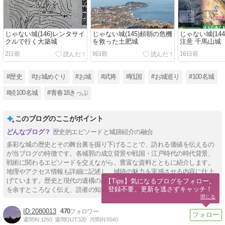
じゃない城(146)レンタサイ
じゃない城(145)頼朝の危機
じゃない城(14
クルで行く大築城
を救った土肥城
注意 千馬山城
2日前
9日前
16日前
#歴史
#お城めぐり
#お城
#武将
#戦国
#お城巡り
#100名城
#続100名城
#青春18きっぷ
このブログのここがポイント
歴史的エピソードと城跡紹介の融合
多彩な城の歴史とその舞台裏を掘り下げることで、訪れる価値を伝えるの
が当ブログの特徴です。各城郭の成立背景や戦国・江戸時代の時代背景、
戦術に関わるエピソードを交えながら、豊富な資料とともに紹介します。
地理やアクセス情報も詳細に記述し、城跡の魅力を実感させる内容に仕上
げています。歴史と現代の遺構の融合を通じて、城の持つ奥深さと面白さ
【Tips】気になるブログをフォロー。

登録不要。更新を逃さずキャッチ！
を余すところなく伝え、読者の知的好奇心を刺激します。
閉じる
2080013
470
週間IN:
1260
週間OUT:
320
月間IN:
5540