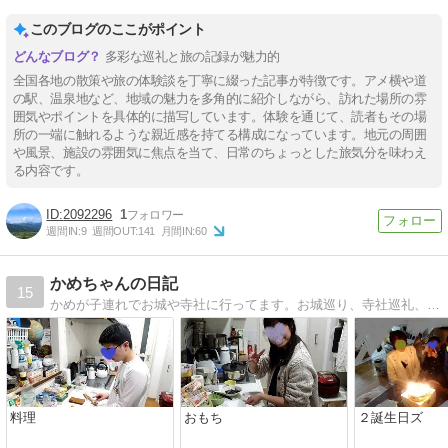
このブログのここがポイント
多彩な巡礼と旅の記録が魅力的
全国各地の散策や旅の体験談を丁寧に綴った記事が特徴です。アメ横や道
の駅、温泉地など、地域の魅力を多角的に紹介しながら、訪れた場所の雰
囲気やポイントを具体的に描写しています。体験を通じて、読者もその場
所の一端に触れるような親近感を持てる構成になっています。地元の周囲
や風景、施設の雰囲気に焦点を当て、日常のちょっとした旅気分を味わえ
る内容です。
2092296
1
週間IN:
9
週間OUT:
141
月間IN:
60
かめちゃんの日記
15
かめが子連れでお城や寺社に行ってます。お城巡り、寺社巡礼、子供のイベントとかそんなん書いてます。
料理
おもち
２誕生日ズ