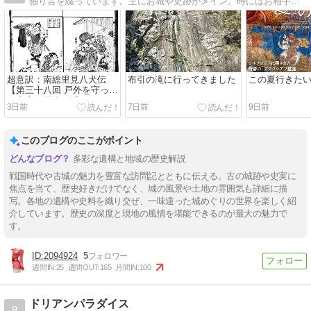
独り言を綴っています。主にお城や史跡がメイン。時にはお相手して下さい。
超意訳：南総里見八犬伝
布引の滝に行ってきました
この夏行きた
【第三十八回 戸外を守って
一犬士、間者を捕まえる／
3日前
7日前
9日前
召喚状を返して四犬士、使
者に別れを告げる】
このブログのここがポイント
多彩な遺構と地域の歴史解説
戦国時代や古城の魅力を豊富な訪問記とともに伝える。古の城跡や史実に
焦点を当て、歴史好きだけでなく、城の風景や土地の雰囲気も詳細に描
写。各地の遺構や史料を織り交ぜ、一味違った城めぐりの世界を楽しく紹
介しています。歴史の深度と現地の風情を堪能できるのが最大の魅力で
す。
2094924
5
週間IN:
25
週間OUT:
165
月間IN:
100
ドリアンパラダイス
8