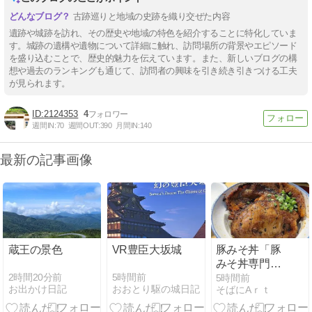
古跡巡りと地域の史跡を織り交ぜた内容
遺跡や城跡を訪れ、その歴史や地域の特色を紹介することに特化していま
す。城跡の遺構や遺物について詳細に触れ、訪問場所の背景やエピソード
を盛り込むことで、歴史的魅力を伝えています。また、新しいブログの構
想や過去のランキングも通じて、訪問者の興味を引き続き引きつける工夫
が見られます。
2124353
4
週間IN:
70
週間OUT:
390
月間IN:
140
最新の記事画像
蔵王の景色
VR豊臣大坂城
豚みそ丼「豚
みそ丼専門店
有隣」埼玉県
2時間20分前
5時間前
5時間前
お出かけ日記
おおとり駆の城日記
そばにAｒｔ
秩父郡長瀞町