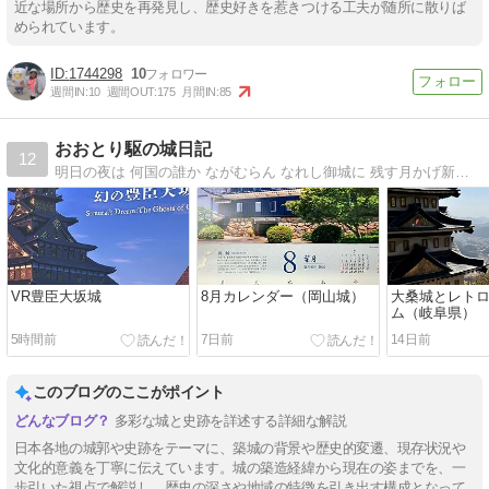
近な場所から歴史を再発見し、歴史好きを惹きつける工夫が随所に散りば
められています。
1744298
10
週間IN:
10
週間OUT:
175
月間IN:
85
おおとり駆の城日記
12
明日の夜は 何国の誰か ながむらん なれし御城に 残す月かげ新島八重
VR豊臣大坂城
8月カレンダー（岡山城）
大桑城とレト
ム（岐阜県）
5時間前
7日前
14日前
このブログのここがポイント
多彩な城と史跡を詳述する詳細な解説
日本各地の城郭や史跡をテーマに、築城の背景や歴史的変遷、現存状況や
文化的意義を丁寧に伝えています。城の築造経緯から現在の姿までを、一
歩引いた視点で解説し、歴史の深さや地域の特徴を引き出す構成となって