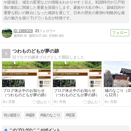
や築城主、城主の変更などの情報をわかりやすく伝え、戦国時代や江戸初
期の動乱に関連した要素を深掘りします。豪族や大名の争い、築城目的や
重要な戦いの舞台になった城跡を通じて、日本の歴史の裏側や戦略的な拠
点の魅力を掘り下げている点が特徴です。
1989329
21
週間IN:
90
週間OUT:
240
月間IN:
360
つわものどもが夢の跡
6
旧ブログの継承ブログとして開設しました
ブログ休止中のお知らせ
ブログ休止中のお知らせ
城のなごり（20
（つわものどもが夢の跡）
（つわものどもが夢の跡）
ら12月）
8ヶ月前
8ヶ月前
8ヶ月前
#お城巡り
#城跡
#城のなごり
#暗渠
このブログのここがポイント