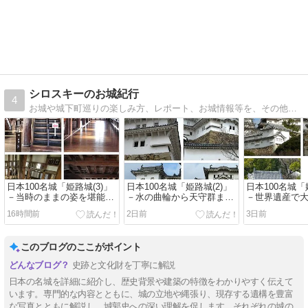
シロスキーのお城紀行
4
お城や城下町巡りの楽しみ方、レポート、お城情報等を、その他日常情報や他の趣味もちょっとスパイスで味付けしながら、ほぼ毎日紹介しています。
日本100名城「姫路城(3)」
日本100名城「姫路城(2)」
日本100名城「
－当時のままの姿を堪能で
－水の曲輪から天守群まで
－世界遺産で
きる大・小天守と渡り廊下
の城門と天守群の外壁・装
天守群迄の登
16時間前
2日前
3日前
の内部
飾を見る
ぶ現存城郭建
このブログのここがポイント
史跡と文化財を丁寧に解説
日本の名城を詳細に紹介し、歴史背景や建築の特徴をわかりやすく伝えて
います。専門的な内容とともに、城の立地や縄張り、現存する遺構を豊富
な写真とともに解説し、城郭史への深い理解を促します。それぞれの城の