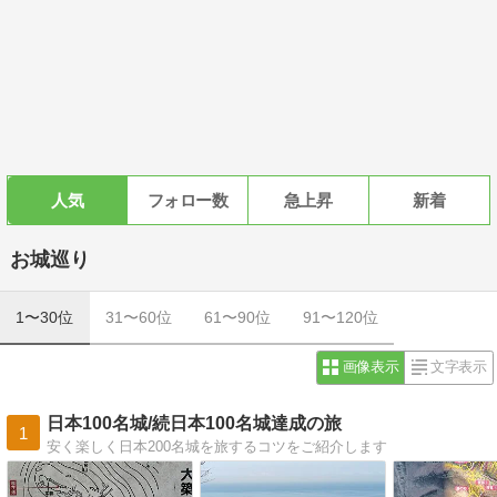
人気
フォロー数
急上昇
新着
お城巡り
1〜30位
31〜60位
61〜90位
91〜120位
画像表示
文字表示
日本100名城/続日本100名城達成の旅
1
安く楽しく日本200名城を旅するコツをご紹介します