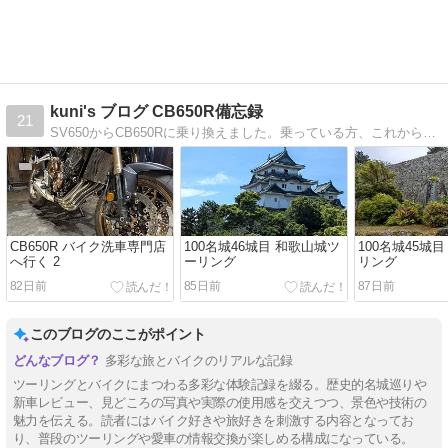
kuni's ブログ CB650R備忘録
21
SV650からCB650Rに乗り換えました。乗っている方、これから乗ろうとしている方、ツーリングされている方と交流、情報交換など出来れば幸いです。
CB650R バイク洗車専門店
100名城46城目 和歌山城ツ
100名城45城
へ行く 2
ーリング
リング
82日前
85日前
87日前
このブログのここがポイント
多彩な旅とバイクのリアルな記録
ツーリングとバイクにまつわる多彩な体験記録を綴る。歴史的名城巡りや
新車レビュー、見どころの写真や実際の使用感を交えつつ、景色や技術の
魅力を伝える。読者にはバイク好きや旅好きを刺激する内容となってお
り、普段のツーリングや愛車の情報交換が楽しめる構成になっている。