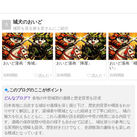
城犬のおいど
9
城郭を巡る旅を皆さんにご紹介
おいど漫画「海城」
おいど漫画「陣屋」
おいど漫画「
い」
10時間前
31時間前
31時間前
このブログのここがポイント
各地の中世城郭の遺構と歴史背景を詳述
日本各地に点在する城址や遺構を深く掘り下げ、歴史的背景や構造をわか
りやすく解説します。築城者や廃城となった経緯まで丁寧に紹介し、城の
魅力を伝えるとともに、これら遺構が語る戦国や中世の情景に迫る内容で
す。遺構の保存状態や現在の様子も合わせて記述し、城址巡りの参考にな
る実用的な情報も提供。歴史好きだけでなく、史跡散策の趣味をも楽しめ
る構成となっています。