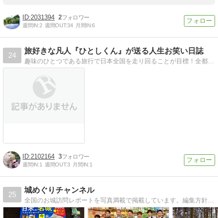
2031394
2
週間IN:
2
週間OUT:
34
月間IN:
6
旅好きな凡人『ひとしくん』が送る人生お笑い日誌
24
趣味のひとつである旅行で日本全国を走り回ることが目標！全都道府県制覇まで残り『９』です。日本三景と国宝５城は制覇しております！自分にブログ才能あるのかは解りませんが、おなかいっぱいになっていただければ光栄です。
2102164
3
週間IN:
1
週間OUT:
3
月間IN:
1
城めぐりチャンネル
25
全国のお城訪問レポートを写真満載で掲載しています。編集方針は「読めば行った気になる詳細お城レポート」。近世城郭から中世山城、古代遺跡まで、まんべんなく。