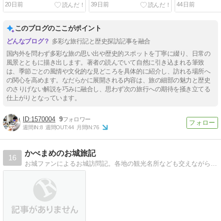
20日前
39日前
44日前
このブログのここがポイント
多彩な旅行記と歴史探訪記事を融合
国内外を問わず多彩な旅の思い出や歴史的スポットを丁寧に綴り、日常の
風景とともに描き出します。著者の読んでいて自然に引き込まれる筆致
は、季節ごとの風情や文化的な見どころを具体的に紹介し、訪れる場所へ
の関心を高めます。なだらかに展開される内容は、旅の細部の魅力と歴史
のさりげない解説を巧みに融合し、思わず次の旅行への期待を掻き立てる
仕上がりとなっています。
1570004
9
週間IN:
8
週間OUT:
44
月間IN:
76
かべまめのお城旅記
16
お城ファンによるお城訪問記。各地の観光名所なども交えながらお城の歴史と魅力を伝えます。