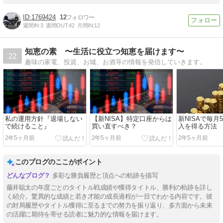
1769424
12
週間IN:
3
週間OUT:
42
月間IN:
12
知恵の素 〜生活に役立つ知恵を届けます〜
22
趣味の家電、投資、お城、お酒等の情報を発信していきます。
私の運用方針『退場しない
【新NISA】特定口座からは
新NISAで毎月
で続けること』
買い直すべき？
入を得る方法
2年5ヶ月前
2年5ヶ月前
2年5ヶ月前
このブログのここがポイント
多彩な勝負履歴と頂点への軌跡を描写
藤井聡太の年度ごとのタイトル戦成績や獲得タイトル、勝利の軌跡を詳し
く紹介。驚異的な成績と若き才能の成長過程が一目でわかる内容です。彼
の対局履歴やタイトル獲得に至るまでの努力を振り返り、多方面から未来
の活躍に期待を寄せる読者に魅力的な情報を届けます。