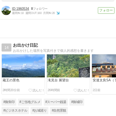
1960534
8
週間IN:
10
週間OUT:
160
月間IN:
20
お出かけ日記
14
お出かけした場所を写真付きで個人的感想を書きます
蔵王の景色
滝見台 展望台
安達太良SA（
2時間20分前
26時間前
2日前
#御朱印
#ご当地グルメ
#スーパー銭湯
#御城印
#ビジネスホテル
#お城巡り
#自然景観