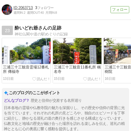
2063713
3
週間IN:
2
週間OUT:
40
月間IN:
8
酔いどれ爺さんの足跡
23
神社仏閣や道の駅めぐりの記録
三浦三十三観音霊場12番札
三浦三十三観音11番札所 稱
三浦三十三観音
所 傳福寺
名寺
樹院
13日前
15日前
16日前
このブログのここがポイント
歴史と信仰が交差する名所巡り
日本各地の霊場や仏教寺院の魅力を深掘りし、その歴史や信仰の背景に光
を当てています。それぞれの札所の見どころや、独自のエピソードを丁寧
に紹介し、静かなる巡礼の道の奥行きを感じさせる構成となっています。
仏教文化と地域の歴史が融け合った場所を訪れる楽しみを伝え、巡礼の精
神とともに心の奥底に響く感動を提供します。