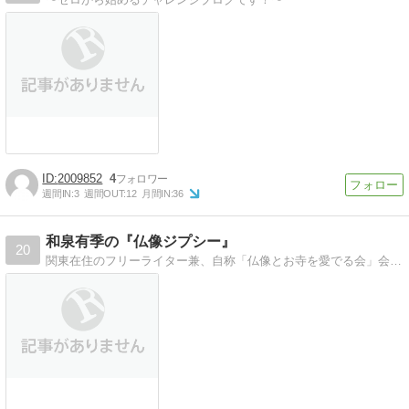
2009852
4
週間IN:
3
週間OUT:
12
月間IN:
36
和泉有季の『仏像ジプシー』
20
関東在住のフリーライター兼、自称「仏像とお寺を愛でる会」会長。おもに関東在住？の仏像、観音様や大仏様に会いに訪れる日々を綴ります。