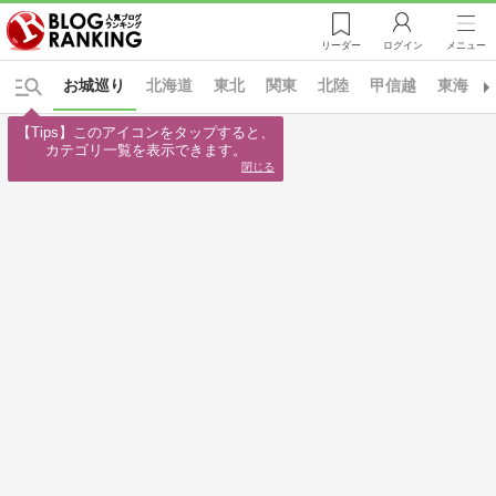
リーダー
ログイン
メニュー
お城巡り
北海道
東北
関東
北陸
甲信越
東海
【Tips】このアイコンをタップすると、

カテゴリ一覧を表示できます。
閉じる