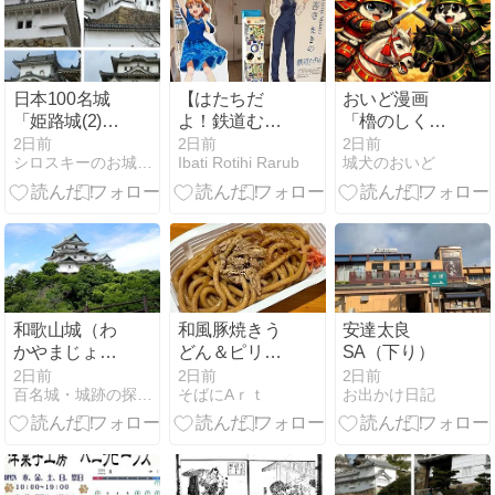
日本100名城
【はたちだ
おいど漫画
「姫路城(2)」
よ！鉄道むす
「櫓のしく
－水の曲輪か
め巡り】⑧伊
み」
2日前
2日前
2日前
シロスキーのお城紀行
Ibati Rotihi Rarub
城犬のおいど
ら天守群まで
豆箱根鉄道・
の城門と天守
伊豆急行
群の外壁・装
飾を見る
和歌山城（わ
和風豚焼きう
安達太良
かやまじょ
どん＆ピリ辛
SA（下り）
う、別名：虎
ザンギ焼きそ
2日前
2日前
2日前
百名城・城跡の探索ブログ
そばにAｒｔ
お出かけ日記
伏城） – 和歌
ば「セイコー
山県和歌山市
マート」