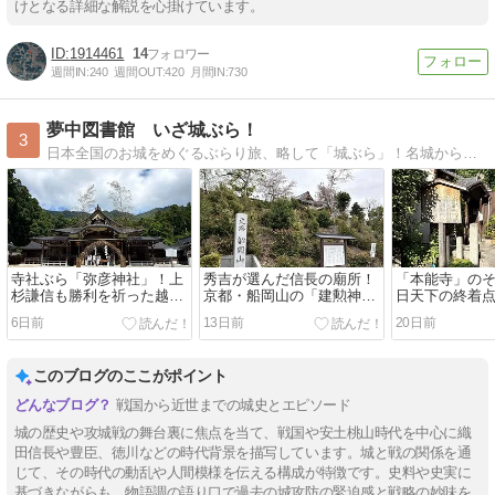
けとなる詳細な解説を心掛けています。
1914461
14
週間IN:
240
週間OUT:
420
月間IN:
730
夢中図書館 いざ城ぶら！
3
日本全国のお城をめぐるぶらり旅、略して「城ぶら」！名城から迷城まで日本全国津々浦々、城ぶらに出かけましょう。Let's go on a journey around the castle！
寺社ぶら「弥彦神社」！上
秀吉が選んだ信長の廟所！
「本能寺」の
杉謙信も勝利を祈った越後
京都・船岡山の「建勲神
日天下の終着
一宮。山頂の聖地・御神廟
社」で天下布武の跡を辿る
「明智光秀の
6日前
13日前
20日前
を巡る歴史旅
念と祈り
このブログのここがポイント
戦国から近世までの城史とエピソード
城の歴史や攻城戦の舞台裏に焦点を当て、戦国や安土桃山時代を中心に織
田信長や豊臣、徳川などの時代背景を描写しています。城と戦の関係を通
じて、その時代の動乱や人間模様を伝える構成が特徴です。史料や史実に
基づきながらも、物語調の語り口で過去の城攻防の緊迫感と戦略の妙味を