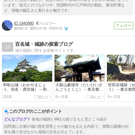
います。地元とのつながりや、戦国時代や江戸時代の動乱、復旧作業な
ど、情報の幅広さと奥行きが魅力です。
1940980
8
週間IN:
10
週間OUT:
85
月間IN:
30
百名城・城跡の探索ブログ
13
城や城跡に関する情報サイトです。
和歌山城（わかやまじょ
大谿山豪徳寺（だいけいざ
世田谷城跡（
う、別名：虎伏城） – 和歌
んごうとくじ） – 東京都世
う） – 東京都
山県和歌山市
田谷区
2日前
6ヶ月前
6ヶ月前
このブログのここがポイント
各地の城跡と神社の成り立ちと見どころ紹介
訪問者に古都や城の歴史背景とその魅力を伝える内容で、実際の遺構や伝
承を織り交ぜながら地域の文化を伝えています。