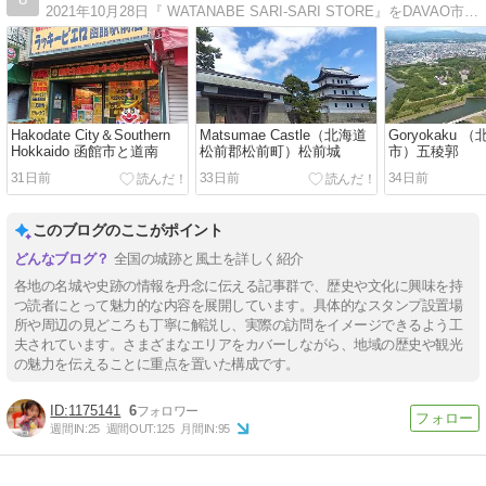
2021年10月28日『 WATANABE SARI-SARI STORE』をDAVAO市にOPEN!老後を南国ダバオで、のんびり過ごすためのパラダイスプロジェクト
Hakodate City＆Southern
Matsumae Castle（北海道
Goryokaku
Hokkaido 函館市と道南
松前郡松前町）松前城
市）五稜郭
31日前
33日前
34日前
このブログのここがポイント
全国の城跡と風土を詳しく紹介
各地の名城や史跡の情報を丹念に伝える記事群で、歴史や文化に興味を持
つ読者にとって魅力的な内容を展開しています。具体的なスタンプ設置場
所や周辺の見どころも丁寧に解説し、実際の訪問をイメージできるよう工
夫されています。さまざまなエリアをカバーしながら、地域の歴史や観光
の魅力を伝えることに重点を置いた構成です。
1175141
6
週間IN:
25
週間OUT:
125
月間IN:
95