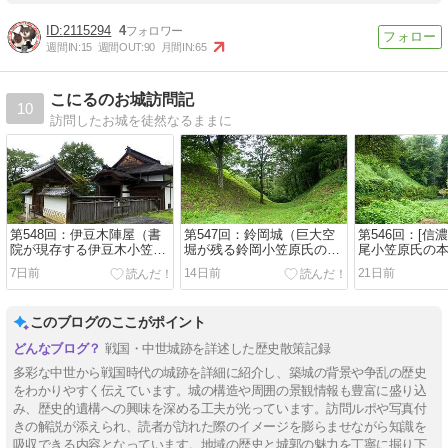
2115294
4
週間IN:
15
週間OUT:
90
月間IN:
65
こにるのお城訪問記
10
訪問したお城を徒然なるままに
第548回：伊豆木陣屋（書
第547回：鈴岡城（巨大空
第546回：[信
院が現存する伊豆木小笠原
堀が残る鈴岡小笠原氏の本
尾小笠原氏の
氏の陣屋）
拠地）
7日前
14日前
21日前
このブログのここがポイント
戦国・中世城跡を詳述した歴史散策記録
多彩な中世から戦国時代の城跡を詳細に紹介し、築城の背景や争乱の歴史
をわかりやすく伝えています。城の構造や周囲の景観情報も豊富に盛り込
み、歴史的遺構への興味を深める工夫が光っています。訪問ルポや写真付
きの解説が添えられ、読者が訪れた際のイメージを膨らませながら知識を
吸収できる内容となっています。地域の歴史と城郭の魅力を丁寧に掘り下