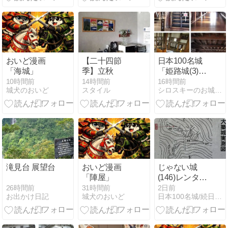
おいど漫画
【二十四節
日本100名城
「海城」
季】立秋
「姫路城(3)」
－当時のまま
10時間前
14時間前
16時間前
城犬のおいど
スタイル
シロスキーのお城紀行
の姿を堪能で
きる大・小天
守と渡り廊下
の内部
滝見台 展望台
おいど漫画
じゃない城
「陣屋」
(146)レンタサ
イクルで行く
26時間前
31時間前
2日前
お出かけ日記
城犬のおいど
日本100名城/続日本100名城達成の旅
大築城