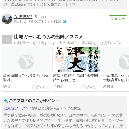
げ、歴史旅行のガイドとして優れた一冊です。
1515302
5
週間IN:
10
週間OUT:
340
月間IN:
90
山城ガールむつみの出陣ノススメ
11
山城ガールが目指すのは中世の山城！「土のあと」さえ残っていれば、そこは立派な城跡！
産経新聞コラム最新号「高
志津大口館の御城印販売開
千葉市みつわ台
取城」
始のお知らせ
一族講座のお
6日前
11日前
22日前
このブログのここがポイント
地域史と城跡を掘り下げる解説
歴史的な城跡や街道、城の御城印など、日本の中世から近世にかけての豊
かな歴史と文化を多角的に紹介しています。遺構や地理的背景、エピソー
ドを詳述し、実際の訪問や収集の楽しみも伝える内容となっています。身