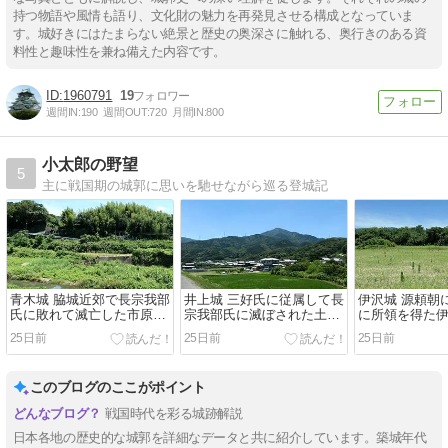
持つ物語や風情も語り、文化財の魅力を再発見させる構成となっていま
す。城好きにはたまらない絶景と歴史の奥深さに触れる、奥行きのある資
料性と趣味性を兼ね備えた内容です。
1960791
19
週間IN:
190
週間OUT:
720
月間IN:
800
小太郎の野望
5
主に戦国期の城郭に思いを馳せながら巡る登城記
青木城 脇城近郊で長宗我部
井上城 三好氏に従属して長
伊沢城 源頼朝
氏に敗れて滅亡した市原氏
宗我部氏に滅ぼされた土肥
に所領を得た
の本拠地
氏の居城
城
25日前
25日前
25日前
このブログのここがポイント
戦国時代を彩る城跡解説
日本各地の歴史的な城郭を詳細なデータと共に紹介しています。築城年代