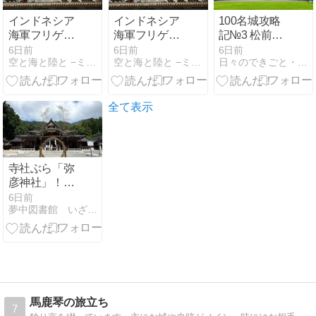
インドネシア
インドネシア
100名城攻略
海軍フリゲー
海軍フリゲー
記№3 松前城
ト艦『I Gusti
ト艦『I Gusti
（北海道松前
6日前
6日前
6日前
空と海と陸と −ミリオタおいちゃんの活動−
空と海と陸と −ミリオタおいちゃんの活動−
日々のできごと・思うこと
Ngurah Rai』
Ngurah Rai』
郡松前町）
8/3海上自衛隊
8/3海上自衛隊
横須賀基地
横須賀基地
全て表示
寺社ぶら「弥
彦神社」！上
杉謙信も勝利
6日前
夢中図書館 いざ城ぶら！
を祈った越後
一宮。山頂の
聖地・御神廟
を巡る歴史旅
馬鹿琴の旅立ち
7