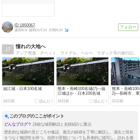
1850067
週間IN:
8
週間OUT:
24
月間IN:
24
憧れの大地へ
17
アジア周遊、チベット、ウイグル、ペルー、ラダック等の旅行記、富士山巡り、100名城巡り、チベット問題の考察など。
福江城 - 日本100名城
熊本・長崎100名城(7)―福
熊本・長崎100
江城ほか - 日本100名城
2)―長崎市、軍
日本100名城
14日前
14日前
22日前
このブログのここがポイント
詳細な城郭解説と史跡紹介に重点
歴史的な城跡の見どころや逸話、復元の経緯を丁寧に解説し、過去と現在
をつなぐ物語性を持つ。自然や景観についても具体的に描写し、訪れる価