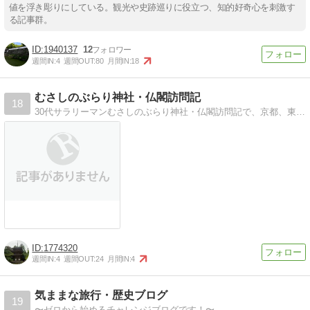
値を浮き彫りにしている。観光や史跡巡りに役立つ、知的好奇心を刺激す
る記事群。
1940137
12
週間IN:
4
週間OUT:
80
月間IN:
18
むさしのぶらり神社・仏閣訪問記
18
30代サラリーマンむさしのぶらり神社・仏閣訪問記で、京都、東京辺りで訪問、朱印を集めています。お城も100名城スタンプ収集中！京都と広島の尾道が大好きです。
1774320
週間IN:
4
週間OUT:
24
月間IN:
4
気ままな旅行・歴史ブログ
19
〜ゼロから始めるチャレンジブログです！〜