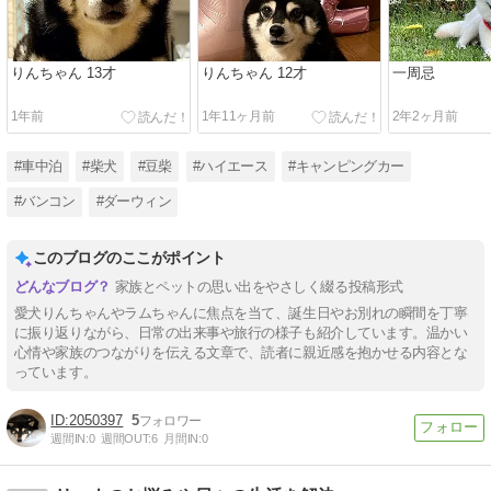
りんちゃん 13才
りんちゃん 12才
一周忌
1年前
1年11ヶ月前
2年2ヶ月前
#車中泊
#柴犬
#豆柴
#ハイエース
#キャンピングカー
#バンコン
#ダーウィン
このブログのここがポイント
家族とペットの思い出をやさしく綴る投稿形式
愛犬りんちゃんやラムちゃんに焦点を当て、誕生日やお別れの瞬間を丁寧
に振り返りながら、日常の出来事や旅行の様子も紹介しています。温かい
心情や家族のつながりを伝える文章で、読者に親近感を抱かせる内容とな
っています。
2050397
5
週間IN:
0
週間OUT:
6
月間IN:
0