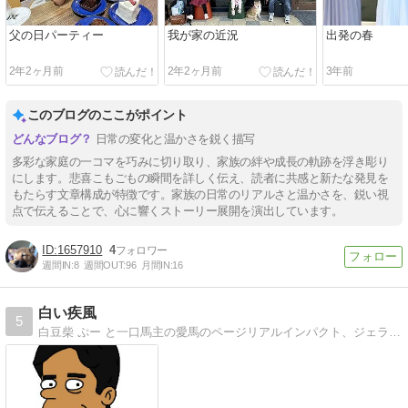
父の日パーティー
我が家の近況
出発の春
2年2ヶ月前
2年2ヶ月前
3年前
このブログのここがポイント
日常の変化と温かさを鋭く描写
多彩な家庭の一コマを巧みに切り取り、家族の絆や成長の軌跡を浮き彫り
にします。悲喜こもごもの瞬間を詳しく伝え、読者に共感と新たな発見を
もたらす文章構成が特徴です。家族の日常のリアルさと温かさを、鋭い視
点で伝えることで、心に響くストーリー展開を演出しています。
1657910
4
週間IN:
8
週間OUT:
96
月間IN:
16
白い疾風
5
白豆柴 ぷー と一口馬主の愛馬のページリアルインパクト、ジェラルド、ジャイアントリープ、エーデルグランツほか