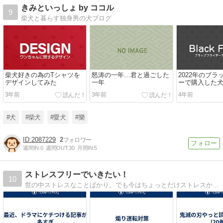
きみといっしょ by ココル
9
柴犬と暮らす独身男の犬ブログ
柴犬好きの為のTシャツを
怒涛の一年…君と過ごした
2022年のブ
デザインしてみた
一年
ーで購入した
3年前
3年前
4年前
#犬
#柴犬
#愛犬
#樂
2087229
2
週間IN:
0
週間OUT:
30
月間IN:
5
ストレスフリーでいきたい！
10
世の中ストレスなことばかり。でも今はちょっとだけストレスから解放されました。それはあることをやめたから。何かはオイオイ書いていきます。その他、日常のこと、愛犬のこと、愚痴、情報など。