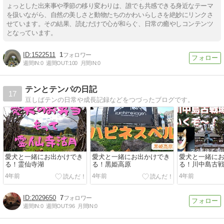
ょっとした出来事や季節の移り変わりは、誰でも共感できる身近なテーマ
を扱いながら、自然の美しさと動物たちのかわいらしさを絶妙にリンクさ
せています。その結果、読むだけで心が和らぐ、日常の癒やしコンテンツ
となっています。
1522511
1
週間IN:
0
週間OUT:
100
月間IN:
0
テンとテンパの日記
17
豆しばテンの日常や成長記録などをつづったブログです。
愛犬と一緒にお出かけでき
愛犬と一緒にお出かけでき
愛犬と一緒に
る！霊仙寺湖
る！黒姫高原
る！川中島古
4年前
4年前
4年前
2029650
7
週間IN:
0
週間OUT:
96
月間IN:
0