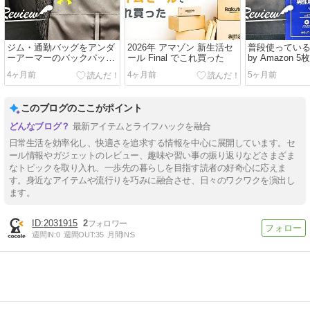
ジム・通勤バッグをアンダ
2026年 アマゾン 新生活セ
普段使ってい
ーアーマーのバックパック
ール Final でこれ買った
by Amazon 
に替えてみた
みた
4ヶ月前
4ヶ月前
5ヶ月前
このブログのここがポイント
最新アイテムとライフハックを融合
日常生活を効率化し、快適さを追求する情報を中心に展開しています。セ
ール情報やガジェットのレビュー、趣味や習い事の振り返りなどさまざま
なトピックを取り入れ、一歩先の暮らしを目指す読者の好奇心に応えま
す。身近なアイテムや流行りを巧みに融合させ、日々のワクワクを演出し
ます。
2031915
2
週間IN:
0
週間OUT:
35
月間IN:
5