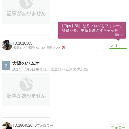
【Tips】気になるブログをフォロー。

登録不要。更新を逃さずキャッチ！
閉じる
1618385
週間IN:
20
週間OUT:
10
月間IN:
20
大阪のハムオ
2
2017年7月6日生まれ。黒豆柴ハムオの備忘録
1964526
3