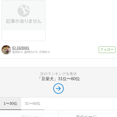
1928491
週間IN:
0
週間OUT:
0
月間IN:
0
次のランキングを表示
「豆柴犬」
31位〜60位
1〜30位
31〜60位
前のページ
次のページ