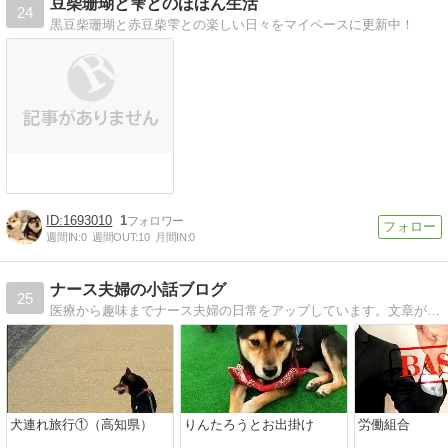
豆柴珊瑚と雫とのほほん生活
24
黒豆柴珊瑚と赤豆柴雫との楽しい日々をマイペースに更新中！
1693010
1
週間IN:
0
週間OUT:
10
月間IN:
0
ナース夫婦の小話ブログ
25
医療から趣味までナース夫婦の日常をアップしています。文章が下手な二人ですがどうぞよろしくお願いします。
犬連れ旅行①（高知県）
りんたろうとお出掛け
労働組合