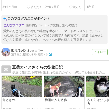
2年8ヶ月前
2年8ヶ月前
5年前
このブログのここがポイント
感動的なペットへの愛情と別れの物語
愛犬の死とその後の癒しの過程を綴るヒューマンドキュメントで、ペット
との思い出や家族の絆について深く共感できる内容です。読者は温かさと
切なさを同時に感じながら、ペットへの愛の尊さを再発見します。
871540
2
週間IN:
0
週間OUT:
70
月間IN:
0
豆柴カイとさくらの徒然日記
20
伊豆に住む2014年9月生まれの豆柴カイと、2016年9月生まれのカイの子黒豆柴さくらの毎日と、日々の日記です。
亀ときのこ
梅雨の夕方散歩
さくらはひじ
る