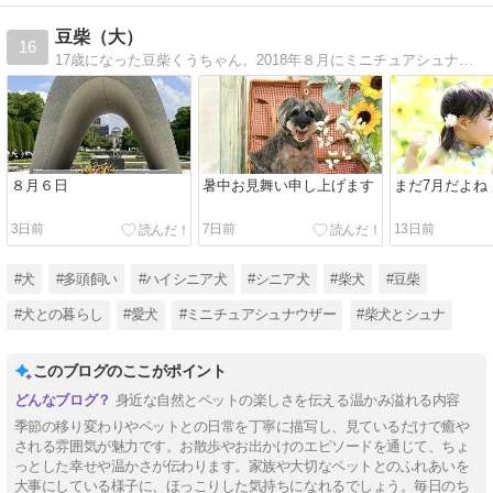
豆柴（大）
16
17歳になった豆柴くうちゃん。2018年８月にミニチュアシュナウザーのうららが家族になりました。毎日楽しく暮らしています。
８月６日
暑中お見舞い申し上げます
まだ7月だよね
3日前
7日前
13日前
#犬
#多頭飼い
#ハイシニア犬
#シニア犬
#柴犬
#豆柴
#犬との暮らし
#愛犬
#ミニチュアシュナウザー
#柴犬とシュナ
このブログのここがポイント
身近な自然とペットの楽しさを伝える温かみ溢れる内容
季節の移り変わりやペットとの日常を丁寧に描写し、見ているだけで癒や
される雰囲気が魅力です。お散歩やお出かけのエピソードを通じて、ちょ
っとした幸せや温かさが伝わります。家族や大切なペットとのふれあいを
大事にしている様子に、ほっこりした気持ちになれるでしょう。毎日のち