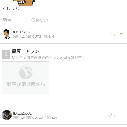
久しぶりに
5年前
1142658
週間IN:
2
週間OUT:
2
月間IN:
4
黒豆 アラン
6
やんちゃ坊主黒豆柴のアランと日々奮闘中！
1526501
週間IN:
0
週間OUT:
10
月間IN:
20