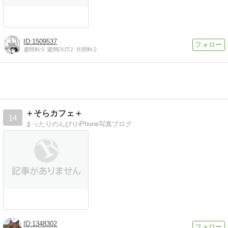
1509537
週間IN:
0
週間OUT:
2
月間IN:
2
＋そらカフェ＋
14
まったりのんびりiPhone写真ブログ
1348302