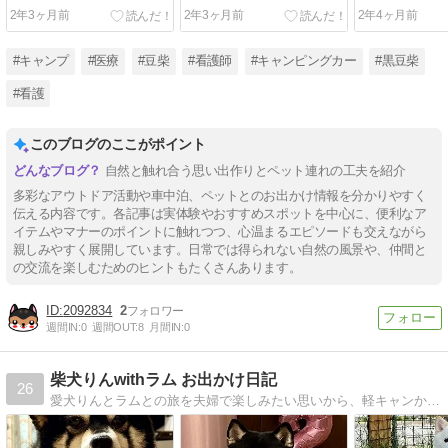
2年3ヶ月前
2年3ヶ月前
2年4ヶ月前
#キャンプ
#医療
#豆柴
#看護師
#キャンピングカー
#黒豆柴
#看護
このブログのここがポイント
自然と触れ合う思い出作りとペット連れの工夫を紹介
多彩なアウトドア活動や車中泊、ペットとのお出かけ情報を分かりやすく
伝える内容です。各記事は実体験やおすすめスポットを中心に、便利なア
イテムやマナーのポイントに触れつつ、心温まるエピソードも交えながら
親しみやすく展開しています。日常では得られない自然の風景や、仲間と
の交流を楽しむためのヒントもたくさんあります。
2092834
2
週間IN:
0
週間OUT:
8
月間IN:
0
柴犬りんwithラム お出かけ日記
26
愛犬りんとラムとの旅を夫婦で楽しみたい思いから、軽キャンからバンコンへ乗り換え。柴犬りんとラムの日常と旅先での騒動を描く。そんなブログです。