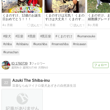
くまのすけ、12歳のお誕生
くまのすけは元気！ くまの
くまのすけ、
日おめでとう！！！
すけは大丈夫！ くまのすけ
細胞腫グレー
は無敵！
4ヶ月前
6ヶ月前
8ヶ月前
#柴犬
#豆柴
#黒柴
#黒豆柴
#くまのすけ
#kumanosuke
#shiba
#shibainu
#kuroshiba
#mameshiba
#misawan
#kumachan
1760739
3
週間IN:
0
週間OUT:
48
月間IN:
0
Azuki The Shiba-inu
22
豆柴ならぬマイクロ柴犬あずきの自然派生活