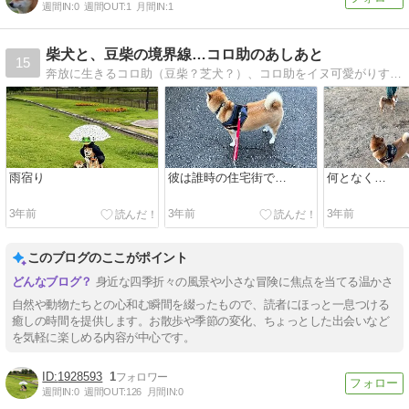
週間IN:
0
週間OUT:
1
月間IN:
1
柴犬と、豆柴の境界線…コロ助のあしあと
15
奔放に生きるコロ助（豆柴？芝犬？）、コロ助をイヌ可愛がりするご主人様（アキさん）の一人と一頭の日々を綴る、作者（Snowkey）とアキさんによる備忘録…など
雨宿り
彼は誰時の住宅街で…
何となく…
3年前
3年前
3年前
このブログのここがポイント
身近な四季折々の風景や小さな冒険に焦点を当てる温かさ
自然や動物たちとの心和む瞬間を綴ったもので、読者にほっと一息つける
癒しの時間を提供します。お散歩や季節の変化、ちょっとした出会いなど
を気軽に楽しめる内容が中心です。
1928593
1
週間IN:
0
週間OUT:
126
月間IN:
0