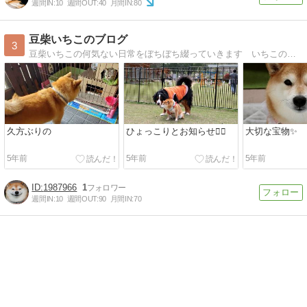
週間IN:
10
週間OUT:
40
月間IN:
80
豆柴いちこのブログ
3
豆柴いちこの何気ない日常をぼちぼち綴っていきます いちこの成長の記録です
久方ぶりの
ひょっこりとお知らせ🙇‍♀️
大切な宝物✨
5年前
5年前
5年前
1987966
1
週間IN:
10
週間OUT:
90
月間IN:
70