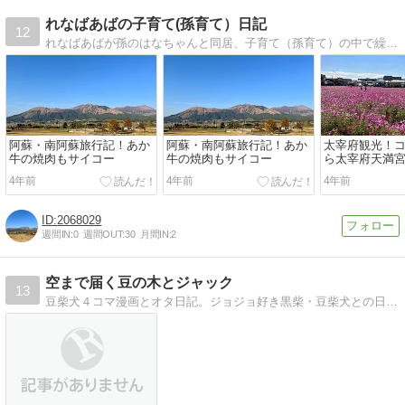
れなばあばの子育て(孫育て）日記
12
れなばあばが孫のはなちゃんと同居、子育て（孫育て）の中で繰り広げる日常
阿蘇・南阿蘇旅行記！あか
阿蘇・南阿蘇旅行記！あか
太宰府観光！
牛の焼肉もサイコー
牛の焼肉もサイコー
ら太宰府天満
4年前
4年前
4年前
2068029
週間IN:
0
週間OUT:
30
月間IN:
2
空まで届く豆の木とジャック
13
豆柴犬４コマ漫画とオタ日記。ジョジョ好き黒柴・豆柴犬との日常を４コマ連載。オーダーキャラぬいぐるみ制作。