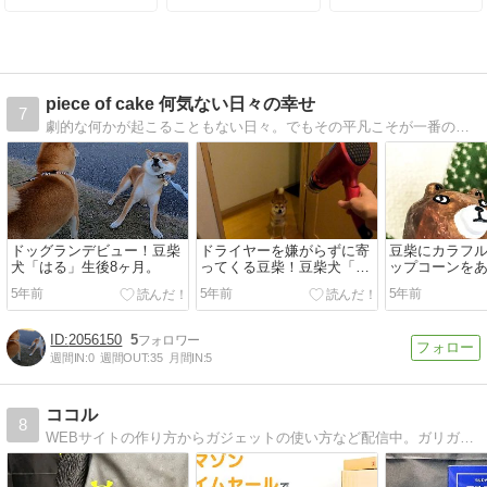
piece of cake 何気ない日々の幸せ
7
劇的な何かが起こることもない日々。でもその平凡こそが一番の幸せなのだと気づくと楽しい毎日になる。５０歳を過ぎて少しずつ断捨離を開始。余計な物は処分して、お気に入りに囲まれて暮らしたい。
ドッグランデビュー！豆柴
ドライヤーを嫌がらずに寄
豆柴にカラフ
犬「はる」生後8ヶ月。
ってくる豆柴！豆柴犬「は
ップコーンを
る」生後8ヶ月。
豆柴犬「はる」
5年前
5年前
5年前
月。
2056150
5
週間IN:
0
週間OUT:
35
月間IN:
5
ココル
8
WEBサイトの作り方からガジェットの使い方など配信中。ガリガリ体型から脱却するため始めた筋トレや旅行の思い出をまとめているブログ。