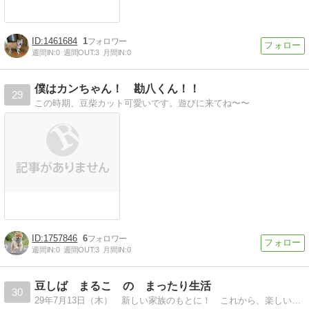
1461684
1
週間IN:
0
週間OUT:
3
月間IN:
0
僕はカンちゃん！ 勘八くん！！
29
この時期、豆柴カット可愛いです。遊びに来てね〜〜
1757846
6
週間IN:
0
週間OUT:
3
月間IN:
0
豆しば まるこ の まったり生活
30
29年7月13日（木） 新しい家族のもとに！ これから、楽しい生活が始まるのかな？