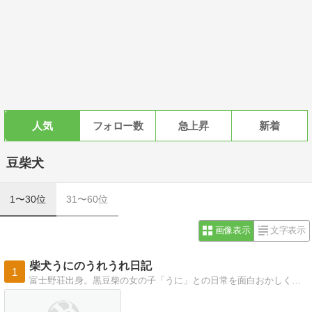
人気
フォロー数
急上昇
新着
豆柴犬
1〜30位
31〜60位
画像表示
文字表示
柴犬うにのうれうれ日記
1
富士野荘出身。黒豆柴の女の子「うに」との日常を面白おかしく綴ってます。