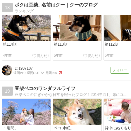
ボクは豆柴...名前はクー｜クーのブログ
18
ランキング
第114話
第113話
第112話
4年前
5年前
5年前
1937187
週間IN:
0
週間OUT:
72
月間IN:
0
豆柴ペコのワンダフルライフ
19
豆柴ペコのにぎやかな日常を綴ったブログ！2014年2月、弟にユキチを迎えさらににぎやかになったペコ家をお楽しみください！
１週間。
ペコ 永眠。
背中にぬくも