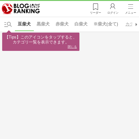
リーダー
ログイン
メニュー
豆柴犬
黒柴犬
赤柴犬
白柴犬
※柴犬(全て)
カテゴ
【Tips】このアイコンをタップすると、

カテゴリ一覧を表示できます。
閉じる