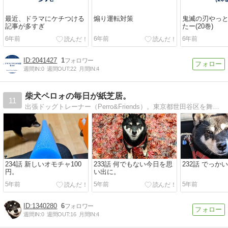
最近、ドラマにケチつける
煽り運転対策
鬼滅の刃やっ
記事が多すぎ
たー(20巻)
6年前
6年前
6年前
2041427
1
週間IN:
0
週間OUT:
22
月間IN:
4
柴犬ペロォの毎日が紙芝居。
11
出張ドッグトレーナー（Perro&Friends）。東京都世田谷区を舞台に繰り広げる、愛犬ペロォと父さんとその家族の物語。そう誰もが主人公。はじまるよはじまるよ。
234話 新しいオモチャ100
233話 何でもない今日を思
232話 でっか
円。
い出に。
5年前
5年前
5年前
1340280
6
週間IN:
0
週間OUT:
16
月間IN:
4