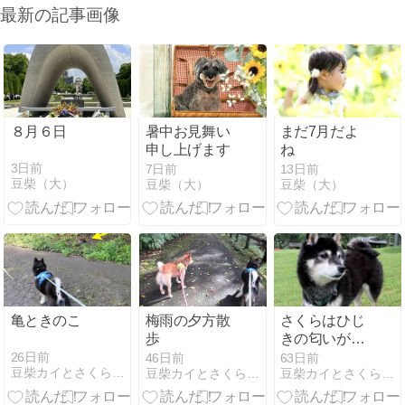
最新の記事画像
８月６日
暑中お見舞い
まだ7月だよ
申し上げます
ね
3日前
7日前
13日前
豆柴（大）
豆柴（大）
豆柴（大）
亀ときのこ
梅雨の夕方散
さくらはひじ
歩
きの匂いがす
る
26日前
46日前
63日前
豆柴カイとさくらの徒然日記
豆柴カイとさくらの徒然日記
豆柴カイとさくらの徒然日記