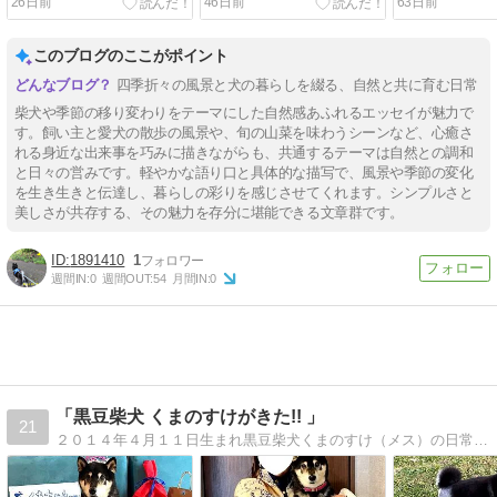
26日前
46日前
63日前
このブログのここがポイント
四季折々の風景と犬の暮らしを綴る、自然と共に育む日常
柴犬や季節の移り変わりをテーマにした自然感あふれるエッセイが魅力で
す。飼い主と愛犬の散歩の風景や、旬の山菜を味わうシーンなど、心癒さ
れる身近な出来事を巧みに描きながらも、共通するテーマは自然との調和
と日々の営みです。軽やかな語り口と具体的な描写で、風景や季節の変化
を生き生きと伝達し、暮らしの彩りを感じさせてくれます。シンプルさと
美しさが共存する、その魅力を存分に堪能できる文章群です。
1891410
1
週間IN:
0
週間OUT:
54
月間IN:
0
「黒豆柴犬 くまのすけがきた!! 」
21
２０１４年４月１１日生まれ黒豆柴犬くまのすけ（メス）の日常をメインにしたブログです。黒柴犬×豆柴犬×くまのすけ×駒沢公園×ダイビング×フィギュアスケート…