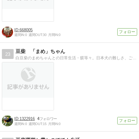
668005
週間IN:
0
週間OUT:
30
月間IN:
0
豆柴 「まめ」ちゃん
23
白豆柴のまめちゃんとの日常生活・躾等々。日本犬の難しさ、ご飯やオヤツ選び、散歩の便利グッズなど紹介していきます。たまに失敗もあるけど、楽しく・元気に!
1322916
4
週間IN:
0
週間OUT:
15
月間IN:
0