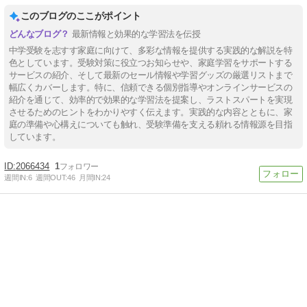
このブログのここがポイント
最新情報と効果的な学習法を伝授
中学受験を志すす家庭に向けて、多彩な情報を提供する実践的な解説を特
色としています。受験対策に役立つお知らせや、家庭学習をサポートする
サービスの紹介、そして最新のセール情報や学習グッズの厳選リストまで
幅広くカバーします。特に、信頼できる個別指導やオンラインサービスの
紹介を通じて、効率的で効果的な学習法を提案し、ラストスパートを実現
させるためのヒントをわかりやすく伝えます。実践的な内容とともに、家
庭の準備や心構えについても触れ、受験準備を支える頼れる情報源を目指
しています。
2066434
1
週間IN:
6
週間OUT:
46
月間IN:
24