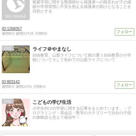
家庭学習に関する塾講師から保護者への助言わが子の成
績や学習習慣に不安を抱える保護者の助けとなることを
目的とする
1269357
週間IN:
5
週間OUT:
15
月間IN:
5
23
ライフ＠やまなし
自由教育、山梨ライフについて娘の通う自由教育の小学
校についてそして初めての山梨ライフについて
803142
週間IN:
5
週間OUT:
0
月間IN:
5
24
こどもの学び生活
小学生向けの学習に関する記事をまとめています。・プ
ログラミング・英会話・塾等のカテゴリーで自分の子供
の体験談も交えて発信中！