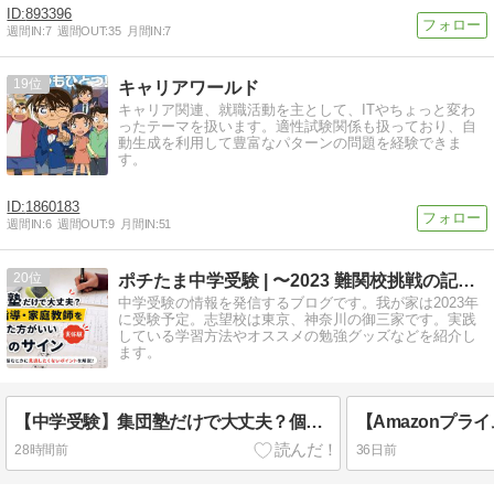
893396
週間IN:
7
週間OUT:
35
月間IN:
7
19
キャリアワールド
キャリア関連、就職活動を主として、ITやちょっと変わ
ったテーマを扱います。適性試験関係も扱っており、自
動生成を利用して豊富なパターンの問題を経験できま
す。
1860183
週間IN:
6
週間OUT:
9
月間IN:
51
20
ポチたま中学受験 | 〜2023 難関校挑戦の記録〜
中学受験の情報を発信するブログです。我が家は2023年
に受験予定。志望校は東京、神奈川の御三家です。実践
している学習方法やオススメの勉強グッズなどを紹介し
ます。
【中学受験】集団塾だけで大丈夫？個別指導・家庭教師を併用した方がいい7つのサイン【実体験】
28時間前
36日前