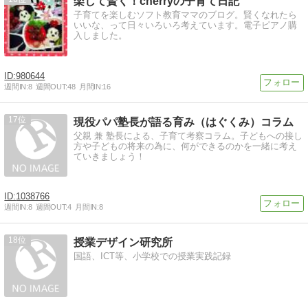
楽して賢く！cherryの子育て日記
子育てを楽しむソフト教育ママのブログ。賢くなれたら
いいな、って日々いろいろ考えています。電子ピアノ購
入しました。
980644
週間IN:
8
週間OUT:
48
月間IN:
16
17
現役パパ塾長が語る育み（はぐくみ）コラム
父親 兼 塾長による、子育て考察コラム。子どもへの接し
方や子どもの将来の為に、何ができるのかを一緒に考え
ていきましょう！
1038766
週間IN:
8
週間OUT:
4
月間IN:
8
18
授業デザイン研究所
国語、ICT等、小学校での授業実践記録