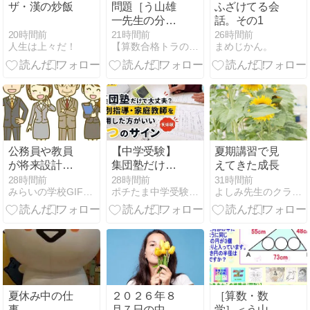
ザ・漢の炒飯
問題［う山雄
ふざけてる会
一先生の分
話。その1
数］【分数１
20時間前
21時間前
26時間前
人生は上々だ！
【算数合格トラの巻】アメブロ
まめじかん。
１３６問目】
算数・数学天
才問題［２０
２６年８月７
日］
公務員や教員
【中学受験】
夏期講習で見
が将来設計で
集団塾だけで
えてきた成長
活かせる3つ
大丈夫？個別
28時間前
28時間前
31時間前
みらいの学校GIFT 〜教育×お金の、新しい学び場〜
ポチたま中学受験 | 〜2023 難関校挑戦の記録〜
よしみ先生のクラスルーム
の強み
指導・家庭教
師を併用した
方がいい7つ
のサイン【実
体験】
夏休み中の仕
２０２６年８
［算数・数
事。
月７日の中
学］＜う山先