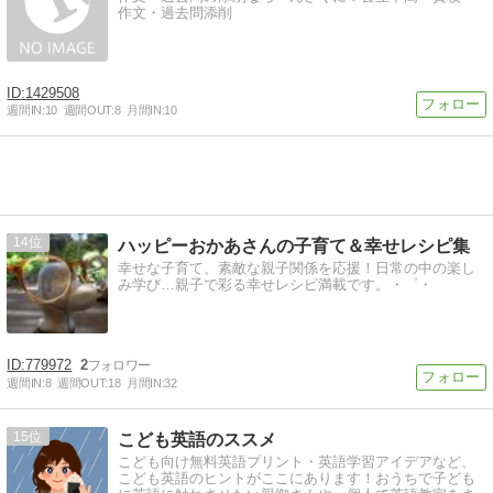
作文・過去問添削
1429508
週間IN:
10
週間OUT:
8
月間IN:
10
14
ハッピーおかあさんの子育て＆幸せレシピ集
幸せな子育て、素敵な親子関係を応援！日常の中の楽し
み学び…親子で彩る幸せレシピ満載です。・゜・
779972
2
週間IN:
8
週間OUT:
18
月間IN:
32
15
こども英語のススメ
こども向け無料英語プリント・英語学習アイデアなど、
こども英語のヒントがここにあります！おうちで子ども