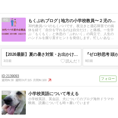
4
もくぶれブログ | 地方の小学校教員〜２児の父〜
30代教員パパのもくパパです。夜泣きと適応障害での病
休を経て「自分を守れるのは自分だけ」と痛感。一生学
ぶ「もくもく」と休息の「ぶれいく」の両立で、人生の
ハンドルを握り直すヒントを発信します。忙しいあなた
の心が軽くなる休憩所です
【2026最新】夏の暑さ対策・お出かけ必需品7選！30代パパのリアル愛用品
3日前
9日前
2139093
週間IN:
30
週間OUT:
115
月間IN:
100
5
小学校英語について考える
小学校英語、英会話、犬についてのブログ海外ドラマや
映画、読書についても時々書いています