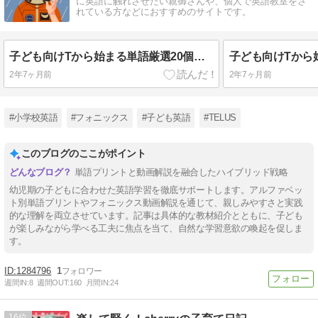
に英語に触れさせたい親御さんや、個人で英語教室をさ
れている方などにおすすめのサイトです。
子ども向けTから始まる単語厳選20個とプリント無料ダウンロード
2年7ヶ月前
2年7ヶ月前
#小学校英語
#フォニックス
#子ども英語
#TELUS
このブログのここがポイント
単語プリントと動画解説を融合したハイブリッド戦略
幼児期の子どもに合わせた英語学習を徹底サポートします。アルファベッ
ト別単語プリントやフォニックス動画解説を通じて、親しみやすさと実践
的な理解を両立させています。記事は具体的な教材紹介とともに、子ども
が楽しみながら学べる工夫に焦点を当て、自然な学習意欲の喚起を促しま
す。
1284796
1
週間IN:
8
週間OUT:
160
月間IN:
24
16