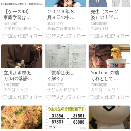
【ケース43】
２０２６年８
先生（スーツ
家庭学習はや
月８日の中
姿）の上半
るが、それ以
国、三峡ダム
身・ポーズの
5時間前
10時間前
16時間前
お受験のお医者さん
最新の時事情報のブログ
YUMETO
上にチャレン
の長江流域の
イラスト無料
ジしようとし
洪水の状況。
素材集！小学
ない【マシュ
校のお便りや
マロ】
学級通信で使
えるフリー画
像
立川さぎ志(ヒ
「数学は美し
YouTuberの端
カル)の落語
く解く」
くれとしては
全部聞いちゃ
やらないわけ
19時間前
19時間前
20時間前
人生は上々だ！
子どもが伸びる生活と勉強
人生は上々だ！
ったよね
にはいかない
笑