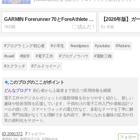
す。
GARMIN Forerunner 70とForeAthlete 55を徹底比較！初心者ランナーはどっちを選ぶべき？
76日前
5ヶ月前
#プログラミング初心者
#小学生
#wordpress
#youtube
#Arduino
#swell
#独学
#電子工作
#ブログノウハウ
#電験三種
#スクラッチ
#アルドゥイーノ
このブログのここがポイント
初心者から上級者まで役立つ実用情報を網羅
電子工作やデジタルガジェットの最新情報を分かりやすく紹介し、新しい
趣味や技術習得を応援しています。子供向けの電子工作入門や基板設計ツ
ールの使い方、スマートウォッチの選び方など、多彩なテーマを丁寧に解
説。専門知識がなくても理解できる内容で、夢中になれる趣味の拡充や日
常の便利化をサポート。
2091372
7
週間IN:
160
週間OUT:
176
月間IN:
624