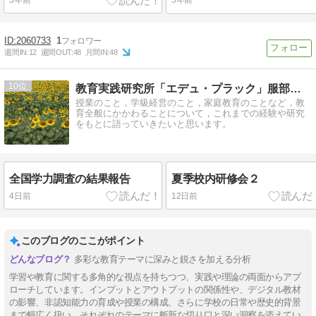
5年前
5年前
2060733
1
週間IN:
12
週間OUT:
48
月間IN:
48
10
教育実践研究所「エデュ・プラック」服部英雄のブログ
授業のこと，学級経営のこと，家庭教育のことなど，教
育全般にかかわることについて，これまでの経験や研究
をもとに語っていきたいと思います。
全国学力調査の結果報告
夏季校内研修会２
4日前
12日前
このブログのここがポイント
多彩な教育テーマに深みと鋭さを加える分析
学習や教育に関する多角的な視点を持ちつつ、実践や理論の両面からアプ
ローチしています。インプットとアウトプットの関係性や、デジタル教材
の影響、非認知能力の育成や授業の構成、さらに学校の日常や歴史的背景
まで幅広く扱い、それぞれのテーマに斬新な切り口と深い洞察を添えてい