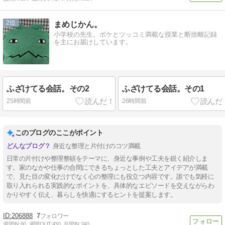
2
まめじかん。
小学校の先生。ボケとツッコミ満載な授業と断捨離記録
を主にお届けしています。
ふざけてる会話。その2
ふざけてる会話。その1
25時間前
26時間前
このブログのここがポイント
身近な整理と片付けのコツ満載
日常の片付けや整理整頓をテーマに、身近な事例や工夫を鋭く紹介しま
す。家のなかや仕事の合間にできるちょっとした工夫とアイデアが満載
で、見た目の変化だけでなく心の整理にも役立つ内容です。誰でも気軽に
取り入れられる実践的なポイントを、具体的なエピソードを交えながらわ
かりやすく伝え、暮らしを快適にするヒントを提案します。
206888
7
週間IN:
60
週間OUT:
430
月間IN:
240