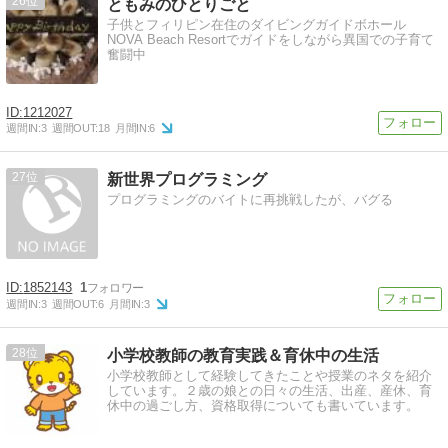
26
ともみのひとりごと
子供とフィリピン在住のダイビングガイドボホール
NOVA Beach Resortでガイドをしながら異国での子育て
奮闘中
1212027
週間IN:
3
週間OUT:
18
月間IN:
6
27
新世界プログラミング
プログラミングのバイトに再挑戦したが、バグる
1852143
1
週間IN:
3
週間OUT:
6
月間IN:
3
28
小学校教師の教育実践＆育休中の生活
小学校教師として経験してきたことや授業のネタを紹介
しています。２歳の娘との日々の生活、出産、産休、育
休中の過ごし方、資格取得についても書いています。