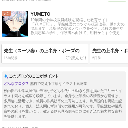
3
YUMETO
19年間の小学校教員経験を凝縮した教育サイト
「YUMETO」。学級経営のコツから授業改善、働き方の
悩みまで、現場発の実践ノウハウを公開。現役の先生や
教員志望の学生、保護者へ向けて、明日からすぐ使える
役立つ知恵をお届けします。
先生（スーツ姿）の上半身・ポーズのイラスト無料素材集！小学校のお便りや学級通信で使えるフリー画像
16時間前
5日前
このブログのここがポイント
無料で使える丁寧なイラスト素材集
校内掲示や学級通信に最適な子どもや先生の動きや姿を描いたフリーのイ
ラスト素材を幅広く収録しています。全身や上半身の表情豊かな画像は、
多用途に活用でき、教員の作業効率化に寄与します。利用規約も明確に記
されており、個人・法人問わず無償での採用が可能です。学級活動や授業
資料の彩りを豊かにし、教える側も見る側も自然に引き込む魅力的な資料
を提供します。