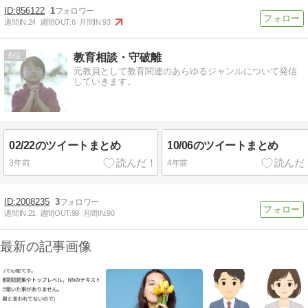
856122
1
週間IN:
24
週間OUT:
6
月間IN:
93
6
教育相談・守破離
元教員として教育関連のあらゆるジャンルについて発信
していきます。
02/22のツイートまとめ
10/06のツイートまとめ
3年前
4年前
2008235
3
週間IN:
21
週間OUT:
99
月間IN:
90
最新の記事画像