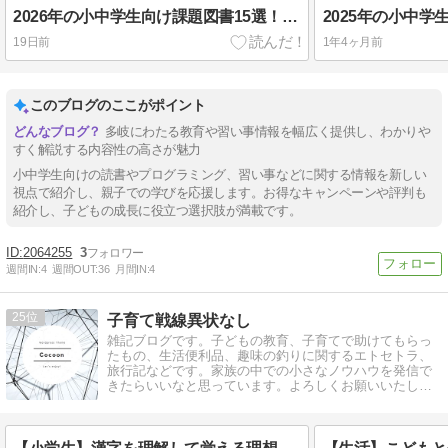
2026年の小中学生向け課題図書15選！第72回青少年読書感想文全国コンクール課題図書について
19日前
1年4ヶ月前
このブログのここがポイント
多岐にわたる教育や習い事情報を幅広く提供し、わかりや
すく解説する内容性の高さが魅力
小中学生向けの読書やプログラミング、習い事などに関する情報を新しい
視点で紹介し、親子での学びを応援します。お得なキャンペーンや評判も
紹介し、子どもの成長に役立つ選択肢が満載です。
2064255
3
週間IN:
4
週間OUT:
36
月間IN:
4
25
子育て戦線異状なし
雑記ブログです。子どもの教育、子育てで助けてもらっ
たもの、生活便利品、趣味の釣りに関するエトセトラ、
旅行記などです。家族の中での小さなノウハウを発信で
きたらいいなと思っています。よろしくお願いいたしま
す。