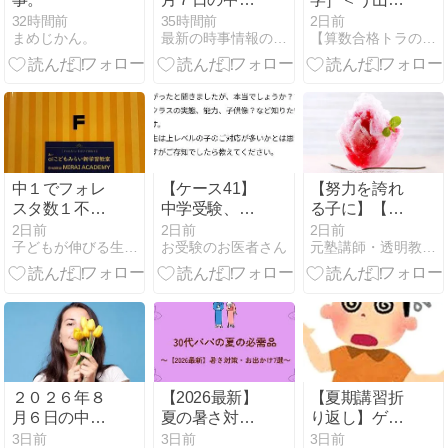
国、三峡ダム
生からの挑戦
32時間前
35時間前
2日前
まめじかん。
最新の時事情報のブログ
【算数合格トラの巻】アメブロ
の長江流域の
状＞［２０２
洪水の状況。
６年図形問
題・その１
８］【う山先
生】
中１でフォレ
【ケース41】
【努力を誇れ
スタ数１不等
中学受験、基
る子に】【周
式を解く/夏期
本校から中堅
りに合わせる
2日前
2日前
2日前
子どもが伸びる生活と勉強
お受験のお医者さん
元塾講師・透明教育ママ見参!
講習
校受験層はど
のがラク】と
う変わった
いうぬるま湯
か。【マシュ
を脱ぎ捨て、
マロ】
トップを目指
す覚悟の育て
方
２０２６年８
【2026最新】
【夏期講習折
月６日の中
夏の暑さ対
り返し】ゲー
国、三峡ダム
策・お出かけ
ム依存症にご
3日前
3日前
3日前