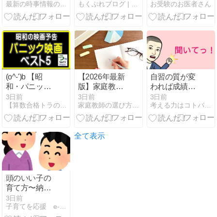
最新の時事情報のブログ
もくぶれブログ | 地方の小学校教員〜２児の父〜
お受験のお医者さん
の長江流域の
必需品7選！
注意を
洪水の状況。
30代パパのリ
アル愛用品
(o^-')b 【昭
【2026年最新
自習の質が変
和・パニック
版】家庭教師
われば成績は
映画】（映画
ファーストの
上がる。
3日前
3日前
3日前
【算数合格トラの巻】アメブロ
家庭教師の選び方完全ガイド
考える力はコトバから。東大卒の個人塾長の日記。
予告）【ベス
料金体系を徹
ト５】
底解説！学年
別コース料
金・実例シミ
全て表示
ュレーション
付き
頭のいい子の
育て方〜納得
するまで諦め
3日前
子育てを応援 e-子育て.comのブログ
ない