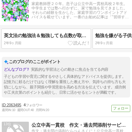
家庭教師歴２０年。息子は公立中高一貫校高校２年生。
中学生までは塾へ行かずに、家で勉強を見てきました。
それらの経験を生かした、家庭学習のワンポイントアド
バイスを載せています。一番のお勧め記事は「"習得する
のが遅い"のは、悪い事！？」です。
英文法の勉強法＆勉強しても点数が取れない理由
2年9ヶ月前
2年9ヶ月前
このブログのここがポイント
実践的な学習法と心の動きに焦点を当てる内容
子どもの学習や育児に関するやさしく具体的なアドバイスを提供します。
記憶力に頼るだけではなく理解を重視した教え方や、気持ちの持ち方も大
切にしながら、親子関係や学習意欲を高める方法を伝えています。成功例
や工夫次第のポイントも紹介し、日常に活かせるヒントが満載です。
2063495
4
週間IN:
10
週間OUT:
40
月間IN:
20
13
公立中高一貫校 作文・過去問添削サービス ぺんさく
作文・過去問の添削ならぺんさくに！公立中高一貫校