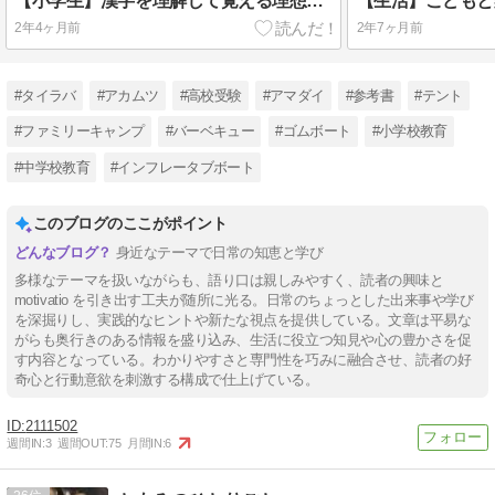
【小学生】漢字を理解して覚える理想的なテキスト
【生活】こどもと
2年4ヶ月前
2年7ヶ月前
#タイラバ
#アカムツ
#高校受験
#アマダイ
#参考書
#テント
#ファミリーキャンプ
#バーベキュー
#ゴムボート
#小学校教育
#中学校教育
#インフレータブボート
このブログのここがポイント
身近なテーマで日常の知恵と学び
多様なテーマを扱いながらも、語り口は親しみやすく、読者の興味と
motivatio を引き出す工夫が随所に光る。日常のちょっとした出来事や学び
を深掘りし、実践的なヒントや新たな視点を提供している。文章は平易な
がらも奥行きのある情報を盛り込み、生活に役立つ知見や心の豊かさを促
す内容となっている。わかりやすさと専門性を巧みに融合させ、読者の好
奇心と行動意欲を刺激する構成で仕上げている。
2111502
週間IN:
3
週間OUT:
75
月間IN:
6