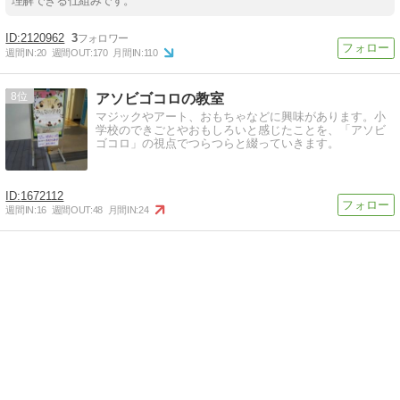
理解できる仕組みです。
2120962
3
週間IN:
20
週間OUT:
170
月間IN:
110
8
アソビゴコロの教室
マジックやアート、おもちゃなどに興味があります。小
学校のできごとやおもしろいと感じたことを、「アソビ
ゴコロ」の視点でつらつらと綴っていきます。
1672112
週間IN:
16
週間OUT:
48
月間IN:
24