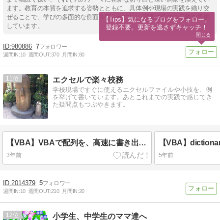
ます。教育の本質を追求する姿勢とともに、具体例や現場の実践を織り交
ぜることで、学びの多面的な側面を明らかにし、実践に役立つ示唆を提供
【Tips】気になるブログをフォロー。

しています。
登録不要。更新を逃さずキャッチ！
閉じる
980886
7
週間IN:
10
週間OUT:
370
月間IN:
80
11
エクセルで楽々校務
学校現場ですぐに使えるエクセルファイルや小技を、例
を挙げて書いています。あとこれまでの実践で感じてき
た疑問点もつぶやきます。
【VBA】VBAで配列を、高速に書き出す方法
3年前
5年前
2014379
5
週間IN:
10
週間OUT:
210
月間IN:
20
12
小学生、中学生のママ達へ