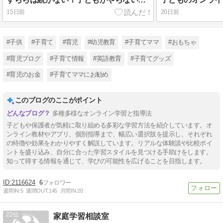
15日前
20日前
#子供
#子育て
#育児
#幼児教育
#子育てママ
#おもちゃ
#育児ブログ
#子育て情報
#英語教育
#子育てグッズ
#育児のお金
#子育てママにお勧め
このブログのここがポイント
多種多様なオンライン学習と指導法
子どもや保護者が気軽に取り組める多彩な学習方法を紹介しています。オ
ンライン教材やアプリ、個別指導まで、幅広い選択肢を提示し、それぞれ
の特徴や効果をわかりやすく解説しています。リアルな体験談や比較ポイ
ントを盛り込み、自分に合った学習スタイルを見つける手助けをします。
知って得する情報を通じて、学びの可能性を広げることを目指します。
2116624
6
週間IN:
5
週間OUT:
145
月間IN:
20
22
家庭学習相談室