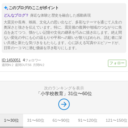
このブログのここがポイント
身近な体験と歴史を融合した感動表現
大震災や長寿、映画、文化人の思い出など、多彩なテーマを通じて人生の
奥深さと強さを伝えています。特に、震災後の復興や地域のつながりに焦
点をあてつつ、懐かしい記憶や文化の継承を巧みに描き出します。絶え間
ない変化の中にも心の温もりや平和への願いが散りばめられ、読む者に深
い共感と新たな気づきをもたらします。心に訴える写真やエピソードが、
日常の一コマに潜む価値を浮き彫りにします。
1450051
4
週間IN:
2
週間OUT:
56
月間IN:
2
次のランキングを表示
「小学校教育」
31位〜60位
1〜30位
31〜60位
61〜90位
91〜120位
121〜150位