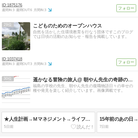
1875176
週間IN:
3
週間OUT:
6
月間IN:
3
29
こどものためのオープンハウス
自然を活かした住環境教育を行なう団体ですこのブログ
では日頃の活動のお知らせ・報告を掲載しています。
1037418
週間IN:
3
週間OUT:
3
月間IN:
3
30
遥かなる冒険の旅人@ 朝やん先生の奇跡の復職物語
福島の学校の先生、朝やん先生の復職物語日々の幸せの
種や発見を楽しく紹介しています。画像満載です。
★人生計画→Ｍマネジメント→ライフプランを立てる視点②→10万時間の法則とは？上手なお金の使い方
5日前
7日前