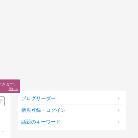
できます。
閉じる
ブログリーダー
示
新規登録・ログイン
話題のキーワード
2015年 築45年の中古住宅を購入。「DIYが趣味」なおばさんは、無謀にも自分でリフォームしています。つるバラで外壁を覆い尽くそうと、姑息なボロ隠しも計画中。