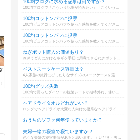
100均ブログに求める記事は何ですか？
100均ブログで「こういう記事が読みたい」「こういう系の商品のレビューをしてほしい！」などありましたら知りたいです。複数選択できます（最大３個まで）。よろしくお願いいたします！
100均コットンパフに投票
100均ピュアコットンパフを使った感想を教えてください。コスパ最強？
バイザー、第二種電気工事士、リフォームスタイリスト1級、宅建合格、賃貸不動産経営管理士、賃貸住宅メンテナンス主任者
100均コットンパフに投票
100均ピュアコットンパフを使った感想を教えてください。コスパ最強？
ねぎポット購入の価値あり？
冷凍うどんにかけるネギを手軽に用意できるねぎポットを購入する価値はある？
ベストスーツケース容量は？
な
4人家族の旅行にぴったりなサイズのスーツケースを選ぼう。どれがベスト？
100均グッズ失敗
100均で買ったダイソーの抗菌シートが期待外れ。使いにくい包装や薄さが問題。あなたならどうしますか？
ヘアドライタオルどれがいい？
ロングでヘアドライが大変な人向けの優秀なヘアドライタオルを選ぶ投票です。使い勝手や速乾性などを考慮して選んでください。
おうちのソファ何年使っていますか？
夫婦一緒の寝室で寝ていますか？
色々な夫婦の寝室事情があると思います。（ いびき・夫婦仲が冷えている・子供など） あなたは夫婦一緒の寝室で寝ていますか？