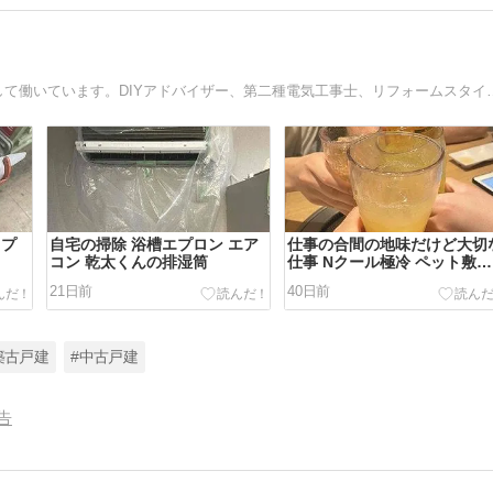
築古戸建てのDIY再生は終了して、施設の営繕スタッフとして働いています。DIYアド
トプ
自宅の掃除 浴槽エプロン エア
仕事の合間の地味だけど大切
コン 乾太くんの排湿筒
仕事 Nクール極冷 ペット敷パ
ッド
21日前
40日前
築古戸建
#中古戸建
告