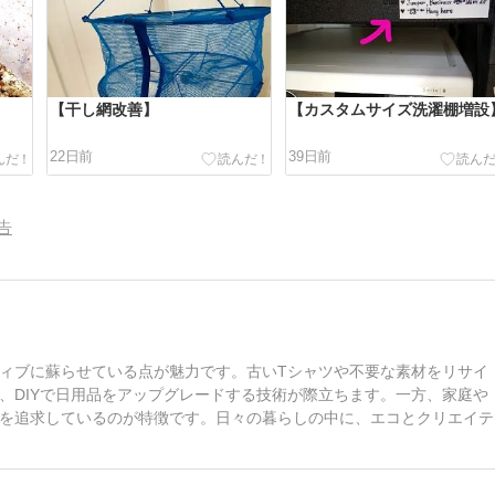
【干し網改善】
【カスタムサイズ洗濯棚増設
22日前
39日前
告
ィブに蘇らせている点が魅力です。古いTシャツや不要な素材をリサイ
、DIYで日用品をアップグレードする技術が際立ちます。一方、家庭や
を追求しているのが特徴です。日々の暮らしの中に、エコとクリエイテ