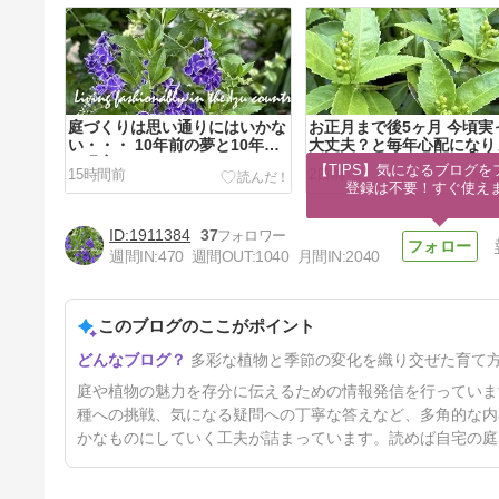
庭づくりは思い通りにはいかな
お正月まで後5ヶ月 今頃実
い・・・ 10年前の夢と10年後
大丈夫？と毎年心配になり
の現実
【TIPS】気になるブログを
15時間前
2日前
登録は不要！すぐ使え
1911384
37
週間IN:
470
週間OUT:
1040
月間IN:
2040
このブログのここがポイント
暑い日は庭仕事より妄想ガーデ
多彩な植物と季節の変化を織り交ぜた育て
ニング クレマチスから始める
庭づくり
5日前
庭や植物の魅力を存分に伝えるための情報発信を行っていま
種への挑戦、気になる疑問への丁寧な答えなど、多角的な内
かなものにしていく工夫が詰まっています。読めば自宅の庭