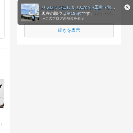
リフレッシュしませんか？R工房（包丁・鋏砥ぎ＆雑記blog）
ブログで取り上げて欲しいことはありますか？質問はありますか？
現在の順位は
第195位
です。
いつも応援くださりありがとうございます。コメント受付欄がないのでご質問やブログ記事リクエストなどがあればこの機会にお気軽にコメントください！どうそよろしくお願いいたします。
≫
このブログの順位を表示
続きを表示