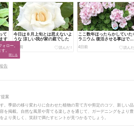
って
今日は８月上旬とは思えないよ
ここ数年ほったらかしていた
ます
うな 涼しい我が家の庭でした
ラニウム 復活させる事はでき
るのか？
フォロー。

3日前
4日前
ます。
閉じる
報告
方提案
す。季節の移り変わりに合わせた植物の育て方や剪定のコツ、新しい品
容を掲載。自然な風景や育てる楽しさを通じて、ガーデニングをより豊
をより美しく、笑顔で満たすヒントが見つかるでしょう。