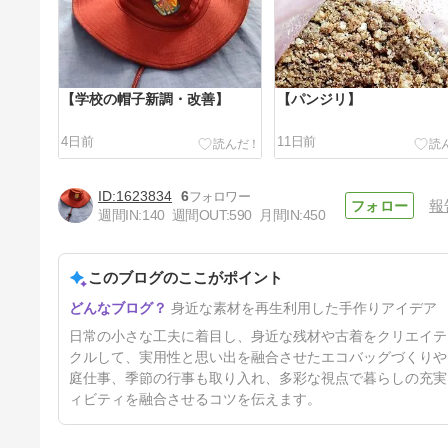
【学校の帽子新調・改善】
【パンジリ】
4日前
11日前
1623834
6
報
週間IN:
140
週間OUT:
590
月間IN:
450
このブログのここがポイント
【洗濯機、洗濯棚新調】
身近な素材を再生利用した手作りアイデア
40日前
日常の小さな工夫に着目し、身近な残材や古着をクリエイテ
クルして、実用性と思い出を融合させたエコバッグづくりや
庭仕事、季節の行事も取り入れ、多彩な視点で暮らしの充実
ィビティを融合させるコツを伝えます。