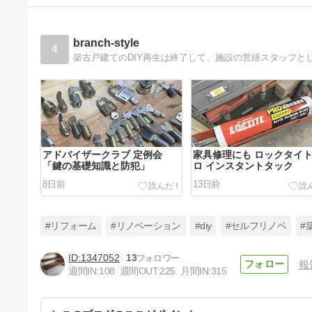
branch-style
4
アドバイザークラブ 定例会
家具修理にも ロックタイ
「鍵の基礎知識と防犯」
ロ インスタントタック
8日前
13日前
#リフォーム
#リノベーション
#diy
#セルフリノベ
#
1347052
13
報
週間IN:
108
週間OUT:
225
月間IN:
315
友達の物件のお手伝い TV出演
のお知らせ