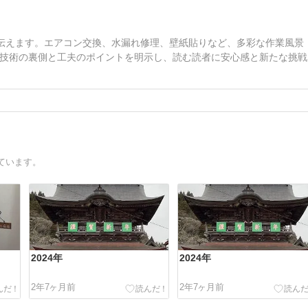
を伝えます。エアコン交換、水漏れ修理、壁紙貼りなど、多彩な作業風景
技術の裏側と工夫のポイントを明示し、読む読者に安心感と新たな挑戦
ています。
2024年
2024年
2年7ヶ月前
2年7ヶ月前