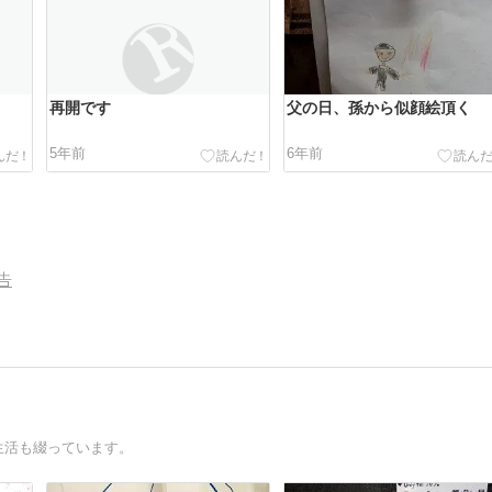
再開です
父の日、孫から似顔絵頂く
5年前
6年前
告
生活も綴っています。