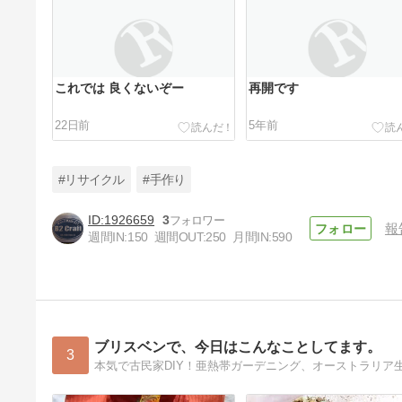
これでは 良くないぞー
再開です
22日前
5年前
#リサイクル
#手作り
1926659
3
報
週間IN:
150
週間OUT:
250
月間IN:
590
雨の休日 外作業が出来ません
6年前
ブリスベンで、今日はこんなことしてます。
3
本気で古民家DIY！亜熱帯ガーデニング、オーストラリア