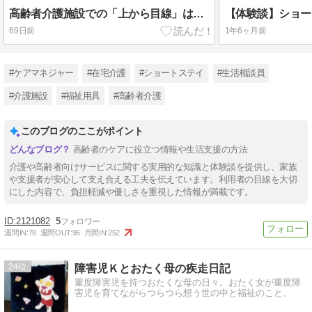
高齢者介護施設での「上から目線」はなぜ起こる？|関係性の非対称性から紐解く改善策と正しい接遇
69日前
1年6ヶ月前
#ケアマネジャー
#在宅介護
#ショートステイ
#生活相談員
#介護施設
#福祉用具
#高齢者介護
このブログのここがポイント
高齢者のケアに役立つ情報や生活支援の方法
介護や高齢者向けサービスに関する実用的な知識と体験談を提供し、家族
や支援者が安心して支え合える工夫を伝えています。利用者の目線を大切
にした内容で、負担軽減や優しさを重視した情報が満載です。
2121082
5
週間IN:
78
週間OUT:
96
月間IN:
252
24
障害児Ｋとおたく母の疾走日記
重度障害児を持つおたくな母の日々。おたく女が重度障
害児を育てながらつらつら想う世の中と福祉のこと。