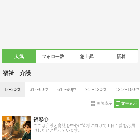
人気
フォロー数
急上昇
新着
福祉・介護
1〜30位
31〜60位
61〜90位
91〜120位
121〜150位
画像表示
文字表示
1
福彩心
ここは介護と育児を中心に皆様に向けて１日１善をお届
けしたいと思っています。