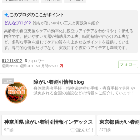
このブログのここがポイント
誰もが使いやすい工夫と実践例を紹介
高齢者の自立支援やケアの効率化に役立つアイデアをわかりやすく伝える
内容です。使いやすい食器や補助具の工夫、時間短縮や声かけの工夫な
ど、多彩な事例を通じてケアの質を向上させるポイントを提供していま
す。専門的な情報だけでなく、実践にすぐ役立つアイデアも満載です。
2113612
6
週間IN:
150
週間OUT:
150
月間IN:
500
13
障がい者割引情報blog
身体障害者手帳・精神保健福祉手帳・療育手帳で割引や
減免される全国の施設などの情報をご紹介しています！
神奈川県 障がい者割引情報インデックス
東京都 障がい者
9日前
37日前