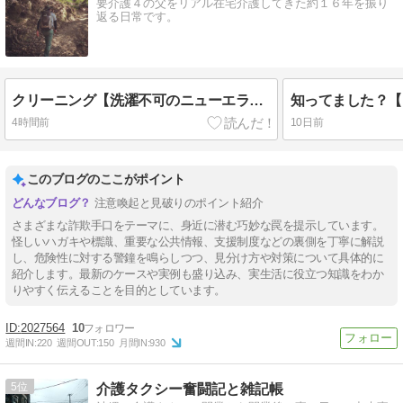
要介護４の父をリアル在宅介護してきた約１６年を振り
返る日常です。
クリーニング【洗濯不可のニューエラキャップを本気で洗ってみた！】
4時間前
10日前
このブログのここがポイント
注意喚起と見破りのポイント紹介
さまざまな詐欺手口をテーマに、身近に潜む巧妙な罠を提示しています。
怪しいハガキや標識、重要な公共情報、支援制度などの裏側を丁寧に解説
し、危険性に対する警鐘を鳴らしつつ、見分け方や対策について具体的に
紹介します。最新のケースや実例も盛り込み、実生活に役立つ知識をわか
りやすく伝えることを目的としています。
2027564
10
週間IN:
220
週間OUT:
150
月間IN:
930
5
介護タクシー奮闘記と雑記帳