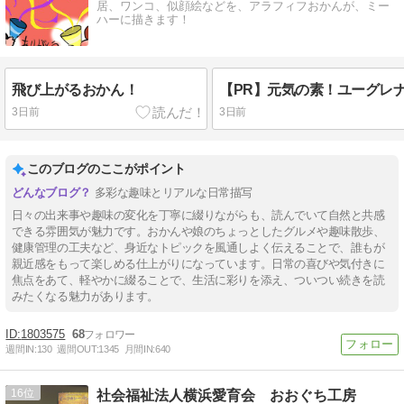
居、ワンコ、似顔絵などを、アラフィフおかんが、ミー
ハーに描きます！
飛び上がるおかん！
3日前
3日前
このブログのここがポイント
多彩な趣味とリアルな日常描写
日々の出来事や趣味の変化を丁寧に綴りながらも、読んでいて自然と共感
できる雰囲気が魅力です。おかんや娘のちょっとしたグルメや趣味散歩、
健康管理の工夫など、身近なトピックを風通しよく伝えることで、誰もが
親近感をもって楽しめる仕上がりになっています。日常の喜びや気付きに
焦点をあて、軽やかに綴ることで、生活に彩りを添え、ついつい続きを読
みたくなる魅力があります。
1803575
68
週間IN:
130
週間OUT:
1345
月間IN:
640
16
社会福祉法人横浜愛育会 おおぐち工房