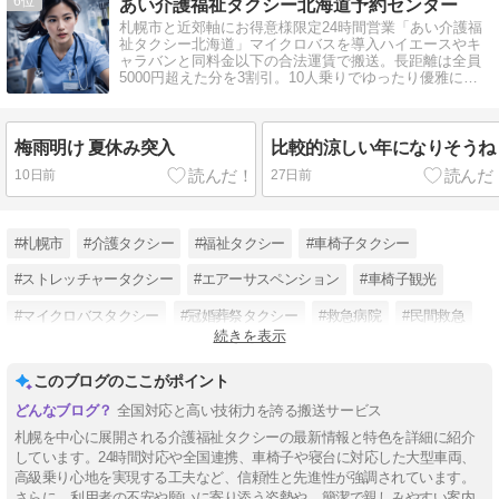
6
あい介護福祉タクシー北海道予約センター
札幌市と近郊軸にお得意様限定24時間営業「あい介護福
祉タクシー北海道」マイクロバスを導入ハイエースやキ
ャラバンと同料金以下の合法運賃で搬送。長距離は全員
5000円超えた分を3割引。10人乗りでゆったり優雅に全
ての種類の介護搬送に対応
梅雨明け 夏休み突入
比較的涼しい年になりそうね
10日前
27日前
#札幌市
#介護タクシー
#福祉タクシー
#車椅子タクシー
#ストレッチャータクシー
#エアーサスペンション
#車椅子観光
#マイクロバスタクシー
#冠婚葬祭タクシー
#救急病院
#民間救急
続きを表示
#遠距離長距離搬送
このブログのここがポイント
全国対応と高い技術力を誇る搬送サービス
札幌を中心に展開される介護福祉タクシーの最新情報と特色を詳細に紹介
しています。24時間対応や全国連携、車椅子や寝台に対応した大型車両、
高級乗り心地を実現する工夫など、信頼性と先進性が強調されています。
さらに、利用者の不安や願いに寄り添う姿勢や、簡潔で親しみやすい案内