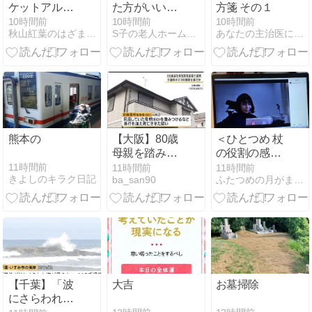
ケットアルバ
た方がいいと
方箋 その１
イト研修の日
思ったこと。
10時間前
10時間前
10時間前
秋山紅葉のはざまで暮らす日々
S子の老人ホーム秘話
あなたの主治医になりたいです。
｜大学生のバ
イトで習った
お皿の持ち方
と準備の話
熊本の
【大阪】80歳
＜ひとつめ 杖
母親を踏みつ
の役割の感想
け死亡させた
＞
11時間前
11時間前
11時間前
きよしのキラク日記
ba_san90
ふたつめの月がまわってくる
疑い 58歳無職
息子を逮捕 13
～14年前から
2人暮らし
「介護疲れで
日常的に暴
行」 岬町
【千葉】「波
大吉
お墓掃除
にさらわれ姿