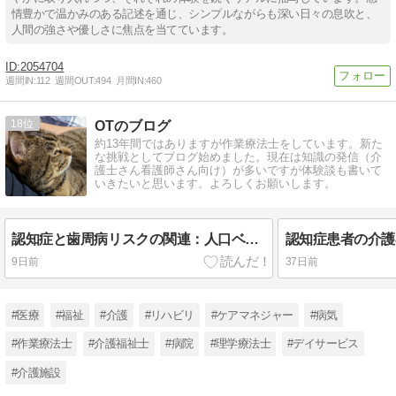
情豊かで温かみのある記述を通じ、シンプルながらも深い日々の息吹と、
人間の強さや優しさに焦点を当てています。
2054704
週間IN:
112
週間OUT:
494
月間IN:
460
18
OTのブログ
約13年間ではありますが作業療法士をしています。新た
な挑戦としてブログ始めました。現在は知識の発信（介
護士さん看護師さん向け）が多いですが体験談も書いて
いきたいと思います。よろしくお願いします。
認知症と歯周病リスクの関連：人口ベースのコホート研究
9日前
37日前
#医療
#福祉
#介護
#リハビリ
#ケアマネジャー
#病気
#作業療法士
#介護福祉士
#病院
#理学療法士
#デイサービス
#介護施設