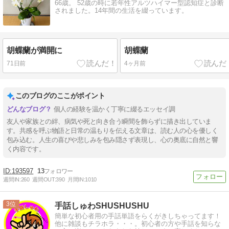
66歳。 52歳の時に若年性アルツハイマー型認知症と診断
されました。14年間の生活を綴っています。
胡蝶蘭が満開に
胡蝶蘭
71日前
4ヶ月前
このブログのここがポイント
個人の経験を温かく丁寧に綴るエッセイ調
友人や家族との絆、病気や死と向き合う瞬間を飾らずに描き出していま
す。共感を呼ぶ物語と日常の温もりを伝える文章は、読む人の心を優しく
包み込む。人生の喜びや悲しみを包み隠さず表現し、心の奥底に自然と響
く内容です。
193597
13
週間IN:
260
週間OUT:
390
月間IN:
1010
3
手話しゅわSHUSHUSHU
簡単な初心者用の手話単語をらくがきしちゃってます！
他に雑談もチラホラ・・・。初心者の方や手話を知らな