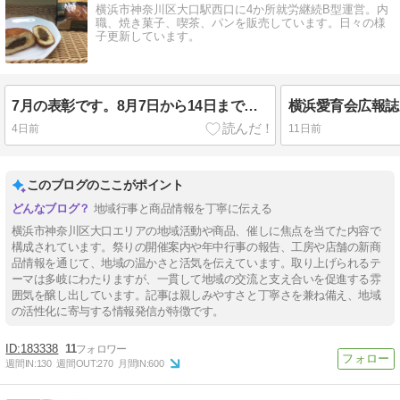
横浜市神奈川区大口駅西口に4か所就労継続B型運営。内
職、焼き菓子、喫茶、パンを販売しています。日々の様
子更新しています。
7月の表彰です。8月7日から14日まで夏季休暇となります。
横浜愛育会広報誌
4日前
11日前
このブログのここがポイント
地域行事と商品情報を丁寧に伝える
横浜市神奈川区大口エリアの地域活動や商品、催しに焦点を当てた内容で
構成されています。祭りの開催案内や年中行事の報告、工房や店舗の新商
品情報を通じて、地域の温かさと活気を伝えています。取り上げられるテ
ーマは多岐にわたりますが、一貫して地域の交流と支え合いを促進する雰
囲気を醸し出しています。記事は親しみやすさと丁寧さを兼ね備え、地域
の活性化に寄与する情報発信が特徴です。
183338
11
週間IN:
130
週間OUT:
270
月間IN:
600