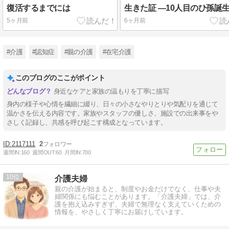
復活するまでには
生きた証 ―10人目のひ孫誕
5ヶ月前
6ヶ月前
#介護
#認知症
#親の介護
#在宅介護
このブログのここがポイント
身近なケアと家族の温もりを丁寧に描写
身内の様子や心情を繊細に綴り、日々の小さなやりとりや気配りを通じて
温かさを伝える内容です。家族やスタッフの優しさ、施設での出来事をや
さしく記録し、共感を呼び起こす構成となっています。
2117111
2
週間IN:
160
週間OUT:
60
月間IN:
700
10
介護夫婦
親の介護が始まると、制度やお金だけでなく、仕事や夫
婦関係にも悩むことがあります。「介護夫婦」では、介
護を抱え込みすぎず、夫婦で無理なく支えていくための
情報を、やさしく丁寧にお届けしています。