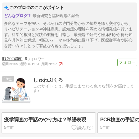
このブログのここがポイント
最新研究と臨床現場の融合
多彩なテーマを扱い、それぞれの専門分野からの知見を織り交ぜながら、
リハビリテーションや神経疾患、認知症の理解を深める情報発信を行いま
す。科学的根拠と実践の架橋を目指し、最先端の研究や臨床例から得た知
見を具体的に解説。幅広いテーマを多角的に掘り下げ、医療従事者や関心
を持つ方々にとって有益な内容を提供します。
2024060
8
週間IN:
105
週間OUT:
161
月間IN:
392
19
しゅわぶくろ
このサイトでは、手話にまつわる色々な話をお届けしま
す♪
疫学調査の手話のやり方は？単語表現を動画で解説します！
5年前
5年前