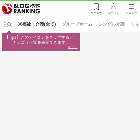
リーダー
ログイン
メニュー
※福祉・介護(全て)
グループホーム
シングル介護
ダブ
【Tips】このアイコンをタップすると、

カテゴリ一覧を表示できます。
閉じる