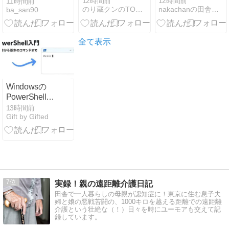
が見えない」
12時間前
12時間前
11時間前
のり蔵クンのTODAYブログ
nakachanの田舎暮らし
ba_san90
八街市の男性
（38）波にさ
らわれ死亡 交
際相手と海岸
全て表示
を散歩中 当時
は波浪注意報
いすみ市
Windowsの
PowerShell入
門【2026年8
13時間前
Gift by Gifted
月版】開き方
から基本のコ
マンドまで
7
実録！親の遠距離介護日記
田舎で一人暮らしの母親が認知症に！東京に住む息子夫
婦と娘の悪戦苦闘の、1000キロを越える距離での遠距離
介護という壮絶な（！）日々を時にユーモアも交えて記
録しています。