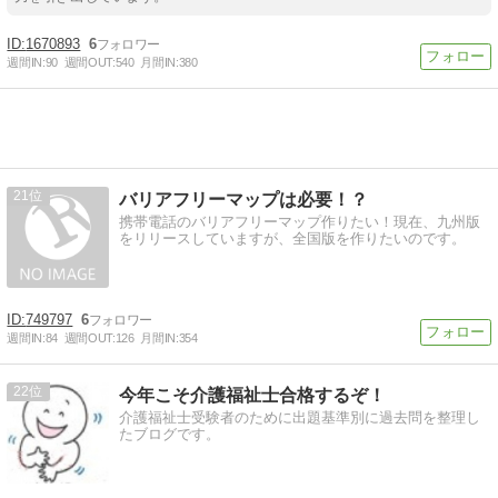
1670893
6
週間IN:
90
週間OUT:
540
月間IN:
380
21
バリアフリーマップは必要！？
携帯電話のバリアフリーマップ作りたい！現在、九州版
をリリースしていますが、全国版を作りたいのです。
749797
6
週間IN:
84
週間OUT:
126
月間IN:
354
22
今年こそ介護福祉士合格するぞ！
介護福祉士受験者のために出題基準別に過去問を整理し
たブログです。