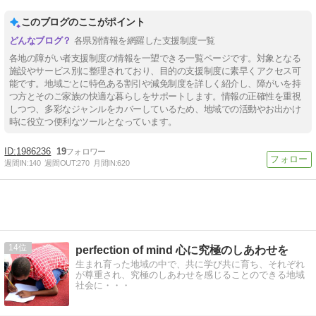
このブログのここがポイント
各県別情報を網羅した支援制度一覧
各地の障がい者支援制度の情報を一望できる一覧ページです。対象となる
施設やサービス別に整理されており、目的の支援制度に素早くアクセス可
能です。地域ごとに特色ある割引や減免制度を詳しく紹介し、障がいを持
つ方とそのご家族の快適な暮らしをサポートします。情報の正確性を重視
しつつ、多彩なジャンルをカバーしているため、地域での活動やお出かけ
時に役立つ便利なツールとなっています。
1986236
19
週間IN:
140
週間OUT:
270
月間IN:
620
14
perfection of mind 心に究極のしあわせを
生まれ育った地域の中で、共に学び共に育ち、それぞれ
が尊重され、究極のしあわせを感じることのできる地域
社会に・・・