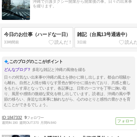
沖縄で介護タクシー開業から開業後の事。日々の出来事
を綴ります。
今日のお仕事（ハードな一日）
雑記（台風13号通過中）
33時間前
3日前
このブログのここがポイント
多彩な雑記と沖縄の風物を綴る
日々の何気ない出来事や沖縄の風土を静かに映し出します。都会の喧騒か
ら離れ、自然と人情が織りなす景色が鮮やかに描かれており、共感と癒し
をもたらす扉となっています。各記事は、日常の一コマを丁寧に掬い取
り、風景や感情の微細な変化を映し出しています。読者は、沖縄の風や季
節の移ろい、身近な出来事に触れながら、心のゆとりと感性の豊かさを育
むことができるでしょう。
1847332
9
週間IN:
190
週間OUT:
370
月間IN:
840