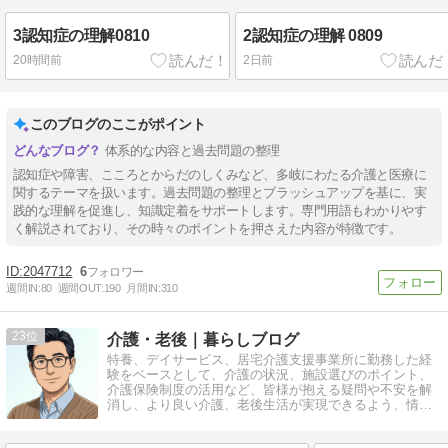
3認知症の理解0810
2認知症の理解 0809
20時間前
2日前
このブログのここがポイント
体系的な内容と過去問題の整理
認知症や障害、こころとからだのしくみなど、多岐にわたる介護と医療に
関するテーマを扱います。過去問題の整理とブラッシュアップを基に、実
践的な理解を促進し、知識定着をサポートします。専門用語もわかりやす
く解説されており、その時々のポイントを押さえた内容が特徴です。
2047712
6
週間IN:
80
週間OUT:
190
月間IN:
310
23
介護・老後｜暮らしブログ
特養、デイサービス、居宅介護支援事業所に勤務した経
験をベースとして、介護の状況、施設選びのポイント、
介護保険制度の活用など、皆様が抱える疑問や不安を解
消し、より良い介護、老後生活が実現できるよう、情報
発信させていただきます。