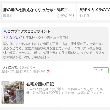
膝の痛みを訴えなくなった母～認知症の影響？
53日前
4ヶ月前
このブログのここがポイント
実体験を交えた温かみと実用性
認知症にまつわるさまざまな側面を丁寧に描き、実生活の工夫と気づきに
焦点を当てる。家族の葛藤や発見を通じて、やさしく寄り添う視点を提
供。幅広いケースに共感し、知識と安心を促す構成となっている。リアル
な体験談が思いやりと学びを誘う。
2120931
6
週間IN:
175
週間OUT:
210
月間IN:
798
8
在宅介護の日記
１年の入院を経て要介護５・身体障害１級となった実
母。娘の私は在宅介護をするため、故郷に戻りました。