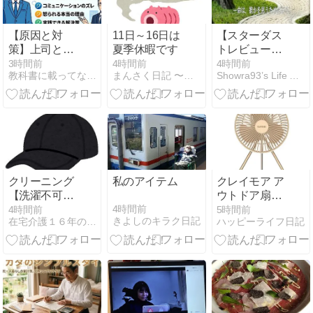
【原因と対
11日～16日は
【スターダス
策】上司と報
夏季休暇です
トレビュー】
告のタイミン
「路傍の歌」
3時間前
4時間前
4時間前
教科書に載ってない介護福祉の話
まんさく日記 〜まんさく園〜
Showra93’s Life AID
グが噛み合わ
｜歌詞の意味
ない？怒られ
を考察！思い
る理由と対処
合えてこそ
法
人、命あって
こそ人生
クリーニング
私のアイテム
クレイモア ア
【洗濯不可の
ウトドア扇風
ニューエラキ
機
4時間前
4時間前
5時間前
きよしのキラク日記
在宅介護１６年の闘い。
ハッピーライフ日記
ャップを本気
で洗ってみ
た！】