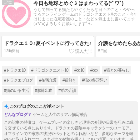
17
今日も地球とめぐミはまわってる(*ﾟワﾟ)
うちで飼ってる猫たちやぐうたらな日々のこと・今やっ
てるオンラインゲームのドラゴンクエストXのこと・今年
はじまった在宅看護のこと・などを気ままに書いてます
(o´∀`o)よろしくお願いしますﾟ+｡
ドラクエ１０♪夏イベントに行ってきた♪
13時間前
5日前
#ドラクエ10
#ドラゴンクエスト10
#dq10
#dqx
#猫との暮らし
#ドラクエブログ
#在宅介護
#猫好き
#猫の多頭飼い
#猫のいる生活
#脳幹出血
#弟の介護
このブログのここがポイント
ゲームと人生のリアル描写融合
この記事の特徴は、ゲームプレイの楽しさと現実の介護や日常を巧みに織
り交ぜている点にあります。ドラクエの冒険やキャラクターのユーモア、
オフラインでの家族の状況やペットとのふれあいなど、多彩なテーマを軽
やかに取り入れつつ、それぞれの体験を鋭くリアルに描写しています。感