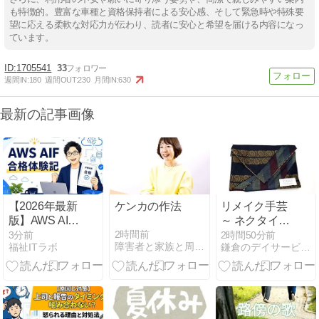
も特徴的。豊富な車種と資格保持者による安心感、そして緊急時や特殊要
望に応える柔軟な対応力が伝わり、読者に安心と希望を届ける内容になっ
ています。
1705541
33
週間IN:
180
週間OUT:
230
月間IN:
630
最新の記事画像
【2026年最新
ケンカの作法
リメイク手芸
版】AWS AIプ
～ ネクタイの
ラクティショ
カードケース
2時間前
3分前
2時間50分前
障害者と家族と周囲の為のカウンセリング
福祉ITラボ
鎌倉のデイサービス「やと」のブログ
ナー 合格体験
～
記