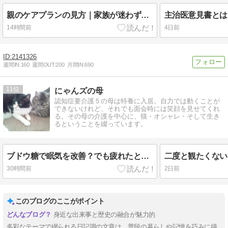
親のケアプランの見方｜家族が迷わず確認したい7つのポイント
14時間前
4日前
2141326
週間IN:
160
週間OUT:
200
月間IN:
690
11
にゃんズの母
認知症要介護５の母は特養に入居。自力では動くことが
できないけれど、それでも面会時には笑顔を見せてくれ
る。その母の介護を中心に、猫・オシャレ・そして生き
るということを綴っています。
ブドウ糖で眠気を改善？でも疲れたときには休憩が一番
30時間前
2日前
このブログのここがポイント
身近な出来事と歴史の融合が魅力的
多彩なテーマで綴られる日記調の文章は、普段の暮らしや記憶を巧みに描