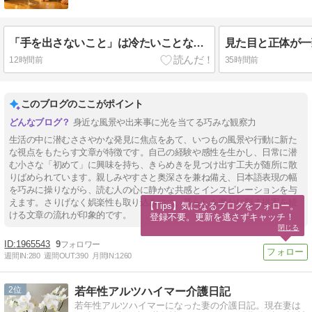
「手を出さないこと」は冷たいことなのか？～待つ１分が人の力を守る話～
12時間前
35時間前
このブログのここがポイント
身近な風景や出来事に光を当てる巧みな観察力
生活の中に潜むささやかな発見に焦点をあて、いつもの風景や行動に新た
な視点をもたらす文章が特徴です。自己の経験や感性を生かし、日常に潜
む小さな「初めて」に興味を持ち、きらめきを見つけ出す工夫が随所に散
りばめられています。親しみやすさと奥深さを兼ね備え、日本語表現の幅
を巧みに操りながら、読む人の心に静かな共感とインスピレーションを与
えます。さりげなく娯楽性も取り込みつつ、暮らしを豊かに彩る提案を続
【Tips】気になるブログをフォロー。

ける文章の流れが印象的です。
登録不要。更新を逃さずキャッチ！
閉じる
1965543
9
週間IN:
280
週間OUT:
390
月間IN:
1260
2
若年性アルツハイマー介護日記
若年性アルツハイマーになった妻の介護日記。現在妻は