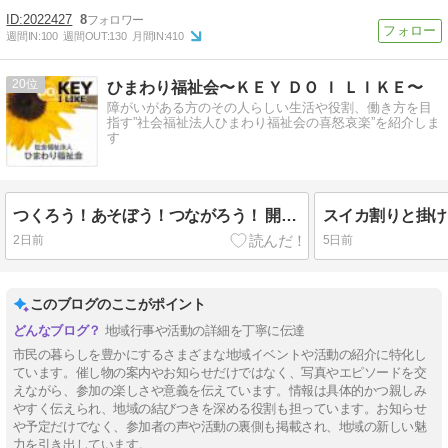
2022427
8
週間IN:
100
週間OUT:
130
月間IN:
410
20
ひまわり福祉会〜ＫＥＹ ＤＯ Ｉ ＬＩＫＥ〜
障がいがある方のその人らしい生活や役割、働き方を目
指す”社会福祉法人ひまわり福祉会の喜怒哀楽”を紹介しま
す
つくろう！あそぼう！つながろう！ 開催のお知らせ
2日前
5日前
このブログのここがポイント
地域行事や活動の詳細を丁寧に伝達
市民の暮らしを豊かにするさまざまな地域イベントや活動の紹介に特化し
ています。催し物の案内やお知らせだけではなく、写真やエピソードを交
えながら、参加の楽しさや意義を伝えています。情報は具体的かつ親しみ
やすく伝えられ、地域の結びつきを深める役割も担っています。お知らせ
や予定だけでなく、参加者の声や活動の裏側も掲載され、地域の新しい魅
力を引き出しています。