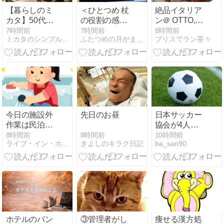
【暮らしのミ
＜ひとつめ 杖
絶品イタリア
カタ】50代の
の役割の感想
ン＠ OTTO,
家計簿公開
＞
South Bank
7時間前
7時間前
8時間前
ミカタのシンプルスタイル
ふたつめの月がまわってくる
ブリスでラン茶々
2026年7月分
今日の施設外
先日のお昼
日本サッカー
作業は民泊清
協会が4人の
掃！！
日本人審判員
8時間前
8時間前
10時間前
きよしのキラク日記
ライブ・イン・ホープ
ba_san90
を調査 韓国協
会の性接待疑
惑で
ホテルのバン
③管理者がし
痩せる漢方処