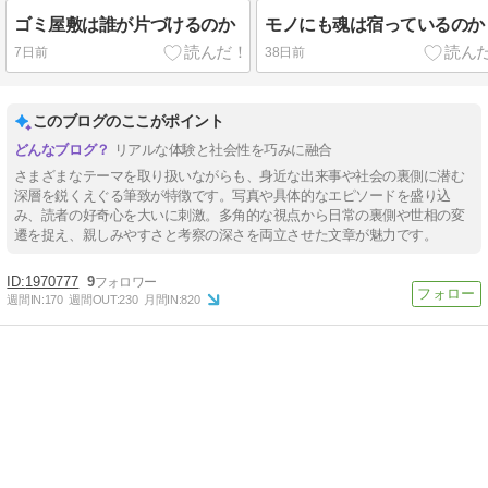
ゴミ屋敷は誰が片づけるのか
モノにも魂は宿っているのか
7日前
38日前
このブログのここがポイント
リアルな体験と社会性を巧みに融合
さまざまなテーマを取り扱いながらも、身近な出来事や社会の裏側に潜む
深層を鋭くえぐる筆致が特徴です。写真や具体的なエピソードを盛り込
み、読者の好奇心を大いに刺激。多角的な視点から日常の裏側や世相の変
遷を捉え、親しみやすさと考察の深さを両立させた文章が魅力です。
1970777
9
週間IN:
170
週間OUT:
230
月間IN:
820