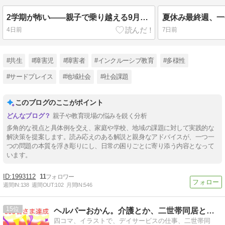
2学期が怖い——親子で乗り越える9月の壁
夏休み最終週、一
4日前
7日前
#共生
#障害児
#障害者
#インクルーシブ教育
#多様性
#サードプレイス
#地域社会
#社会課題
このブログのここがポイント
親子や教育現場の悩みを鋭く分析
多角的な視点と具体例を交え、家庭や学校、地域の課題に対して実践的な
解決策を提案します。読み応えのある解説と親身なアドバイスが、一つ一
つの問題の本質を浮き彫りにし、日常の困りごとに寄り添う内容となって
います。
1993112
11
週間IN:
138
週間OUT:
102
月間IN:
546
15
ヘルパーおかん。介護とか、二世帯同居とかマンガ。
四コマ、イラストで、デイサービスの仕事、二世帯同