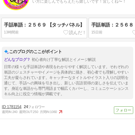
い方に楽しんでもらえたら嬉しいです！宜しくね〜！
手話単語：２５６９ 【タッチパネル】
手話単語：２５６８
13時間前
15日前
このブログのここがポイント
初心者向け丁寧な解説とイメージ解説
日常の様々な手話単語や表現をわかりやすく解説しています。それぞれの
単語のジェスチャーやイメージを具体的に描き、初心者でも理解しやすい
工夫が凝らされています。キャッチーなタイトルやイラスト入りの説明を
通じて、手話への興味を引き出し、新しい言語習得の楽しさを伝えていま
す。身近な単語から専門用語まで幅広くカバーし、コミュニケーションス
キル向上に役立つ情報が満載です。
1781154
24
週間IN:
240
週間OUT:
250
月間IN:
1060