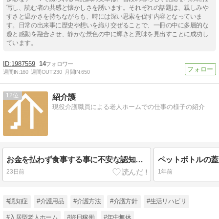
写し、読む者の共感と懐かしさを誘います。それぞれの話題は、親しみや
すさと温かさを持ちながらも、時には深い思索を促す内容となっていま
す。日常の出来事に歴史や想いを織り交ぜることで、一冊の中に多層的な
趣と感動を融合させ、静かな景色の中に輝きと意味を見出すことに成功し
ています。
1987559
14
週間IN:
160
週間OUT:
230
月間IN:
650
12
紹介護
現役介護職員による老人ホームでの仕事の様子の紹介
お金を払わず食事する事に不安な認知症高齢者を安心させた話の紹介！
23日前
1年前
#認知症
#介護用品
#介護方法
#介護方針
#生活リハビリ
#入居型老人ホーム
#終日稼働
#年中無休