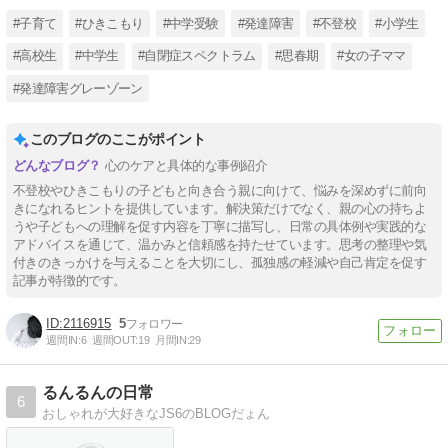
#子育て
#ひきこもり
#中学受験
#発達障害
#不登校
#小学生
#高校生
#中学生
#自閉症スペクトラム
#思春期
#女の子ママ
#発達障害グレーゾーン
このブログのここがポイント
心のケアと具体的な事例紹介
不登校やひきこもりの子どもと向き合う親に向けて、悩みを深めずに前向
きになれるヒントを提供しています。解決策だけでなく、親の心の持ちよ
うや子どもへの理解を促す内容を丁寧に描写し、日常の具体例や実践的な
アドバイスを通じて、温かみと信頼感を持たせています。思考の整理や気
付きのきっかけを与えることを大切にし、孤独感の軽減や自己肯定を促す
記事が特徴的です。
2116915
5
週間IN:
6
週間OUT:
19
月間IN:
29
るんるんの日常
6
おしゃれが大好きなJS6のBLOGだょん