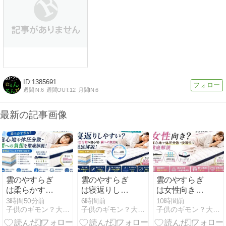
1385691
週間IN:
6
週間OUT:
12
月間IN:
6
最新の記事画像
雲のやすらぎ
雲のやすらぎ
雲のやすらぎ
は柔らかすぎ
は寝返りしや
は女性向き？
る？寝心地や
すい？体圧分
寝心地や体圧
3時間50分前
6時間前
10時間前
子供のギモン？大人も…ギモン？なぜ？どうして？⇒雑学＆知識へ
子供のギモン？大人も…ギモン？なぜ？どうして？⇒雑学＆知識へ
子供のギモン？大人も…ギモン？なぜ？どうして？⇒雑学＆知識へ
体圧分散・腰
散や寝心地・
分散・快適性
への負担を徹
腰への負担を
を徹底解説