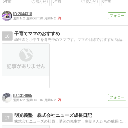
5年前
5年前
6年前
2044318
週間IN:
2
週間OUT:
20
月間IN:
2
子育てママのおすすめ
16
幼稚園と小学生を育児中のママです。ママの目線でおすすめ商品やおすすめ情報をを発信します。
1314865
週間IN:
2
週間OUT:
16
月間IN:
2
明光義塾 株式会社ニューズ成長日記
17
株式会社ニューズの社員，講師の先生方，生徒さんたちの成長に通じると感じることをしたためております。