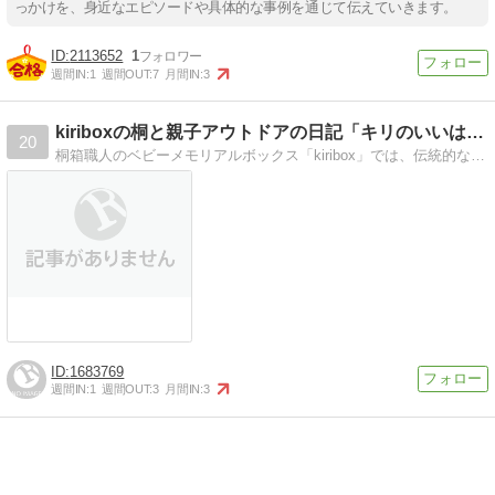
っかけを、身近なエピソードや具体的な事例を通じて伝えていきます。
2113652
1
週間IN:
1
週間OUT:
7
月間IN:
3
kiriboxの桐と親子アウトドアの日記「キリのいいはなし」
20
桐箱職人のベビーメモリアルボックス「kiribox」では、伝統的な工法を守りながら、オリジナル桐箱を製作しています。週末は家族そろってトレッキング・サイクリング
1683769
週間IN:
1
週間OUT:
3
月間IN:
3