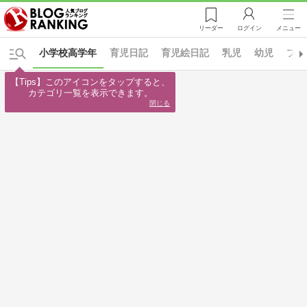
リーダー
ログイン
メニュー
小学校高学年
育児日記
育児絵日記
乳児
幼児
プレ
【Tips】このアイコンをタップすると、

カテゴリ一覧を表示できます。
閉じる