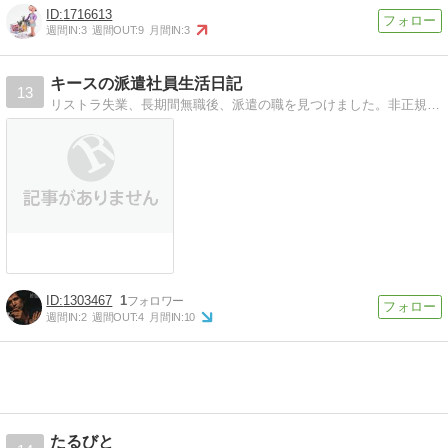
1716613
週間IN:
3
週間OUT:
9
月間IN:
3
キースの派遣社員生活日記
13
リストラ失業、長期間無職後、派遣の職を見つけました。非正規社員中高年の苦悩の日々を描きます。
1303467
1
週間IN:
2
週間OUT:
4
月間IN:
10
たるびと