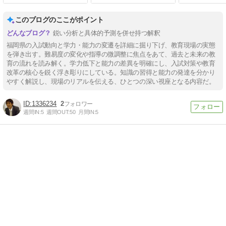
このブログのここがポイント
鋭い分析と具体的予測を併せ持つ解釈
福岡県の入試動向と学力・能力の変遷を詳細に掘り下げ、教育現場の実態
を弾き出す。難易度の変化や指導の微調整に焦点をあて、過去と未来の教
育の流れを読み解く。学力低下と能力の差異を明確にし、入試対策や教育
改革の核心を鋭く浮き彫りにしている。知識の習得と能力の発達を分かり
やすく解説し、現場のリアルを伝える、ひとつの深い視座となる内容だ。
1336234
2
週間IN:
5
週間OUT:
50
月間IN:
5