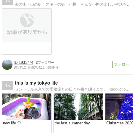
14
海の街・山の街・スキーの街 小樽 そんな小樽の楽しい生活をお届けします
1931774
2
週間IN:
2
週間OUT:
12
月間IN:
4
this is my tokyo life
15
セントラル東京での愛娘達との日々を書き綴ります。Introduction for mother and children’s life in Tokyo
new life ♡
the last summer day
Christmas 202