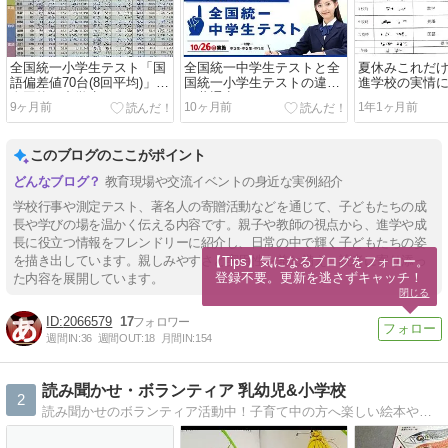
全国統一小学生テスト「国
全国統一中学生テストと全
夏休みこれだけ
語偏差値70台(8回平均)」は
国統一小学生テストの違い
進学校の実情
全国統一中学生テストでも
と共通点
9ヶ月前
10ヶ月前
1年1ヶ月前
このブログのここがポイント
教育現場や交流イベントの身近な実例紹介
学校行事や測定テスト、著名人の寄贈活動などを通じて、子どもたちの成
長や学びの場を温かく伝える内容です。親子や教師の視点から、進学や成
長に役立つ情報をフレンドリーに紹介し、日常の中で輝く子どもたちの姿
を描き出しています。親しみやすさと実用性を兼ね備え、読者に寄り添っ
【Tips】気になるブログをフォロー。

登録不要。更新を逃さずキャッチ！
た内容を展開しています。
閉じる
2066579
17
週間IN:
36
週間OUT:
18
月間IN:
154
読み聞かせ・ボランティア 乳幼児&小学校
2
読み聞かせのボランティア活動中！子育て中の方へ楽しい絵本や紙芝居の読み聞かせのことを、お伝えしたいと思います。