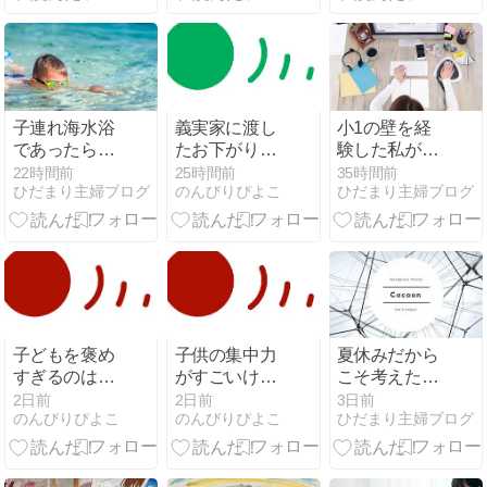
底解説
徹底解説
子連れ海水浴
義実家に渡し
小1の壁を経
であったら便
たお下がりが
験した私が
利アイテム3
メルカリで売
「おうちで働
22時間前
25時間前
35時間前
ひだまり主婦ブログ
のんびりぴよこ
ひだまり主婦ブログ
選！
られていた…
く」を選んだ
モヤモヤした
理由
ときの対処法
子どもを褒め
子供の集中力
夏休みだから
すぎるのはよ
がすごいけど
こそ考えた
くない？不安
心配なときに
い。子どもた
2日前
2日前
3日前
のんびりぴよこ
のんびりぴよこ
ひだまり主婦ブログ
になったとき
知りたい「過
ちの笑顔のた
に見直したい
集中」の特徴
めに私が始め
褒め方のコツ
と向き合い方
た小さな支援