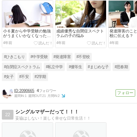
小６夏から中学受験の勉強
成績優秀な自閉症スペクト
発達障害のこ
がうまくいかなくなったワ
ラムの子の悩み
校に伝える？
ケ
4年前
4年前
4年前
#ひきこもり
#中学受験
#発達障害
#不登校
#自閉症スペクトラム
#私立中学
#優等生
#まじめな子
#思春期
#女子
#不安
#2学期
2090665
4
週間IN:
1
週間OUT:
21
月間IN:
2
シングルマザーだって！！！
22
妥協はしない！楽しく幸せな日常生活！！