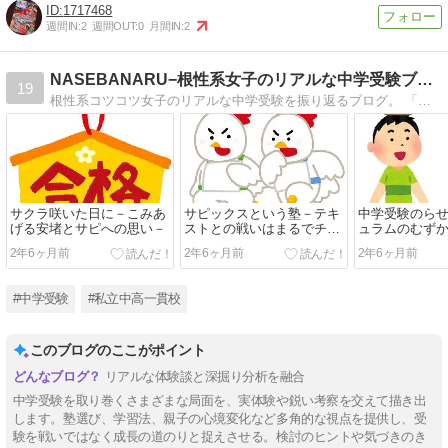
1717468
週間IN:
2
週間OUT:
0
月間IN:
2
NASEBANARU−根性系女子のリアルな中学受験ブログ−
19
根性系コツコツ女子のリアルな中学受験を振り返るブログ。 「中学受験甘くないよ、マジこわいわ。だけど、中学受験してよかったよ。」ということを書きたいブログ。
サクラ咲いた日に－こみあ
サピックスという塾－テキ
中学受験のら
げる安堵とサピへの思い－
ストとの戦いはまるでチキ
ュラムのむず
ンレース－
2年6ヶ月前
2年6ヶ月前
2年6ヶ月前
#中学受験
#私立中高一貫校
このブログのここがポイント
リアルな体験談と深掘り分析を融合
中学受験を取り巻くさまざまな局面を、実体験や鋭い考察を交えて描き出
します。塾選び、学習法、親子の心境変化など多角的な視点を提供し、受
験を戦いではなく成長の道のりと捉えさせる。検討のヒントや気づきのき