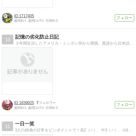
1717405
週間IN:
5
週間OUT:
5
月間IN:
5
記憶の劣化防止日記
10
３年間生活したアメリカ・ミシガン州から帰国。英語から日本語へシフトした、小３と小５の子ども達の英語保持教室や習い事、家庭学習を中心に、ペット、家事などの暮らし。
1839025
7
週間IN:
5
週間OUT:
0
月間IN:
5
一日一笑
11
3人の姉弟の日常をピンポイントで！高2（♀）、中3（♂）、小6（♂）の３人の母です。一日に一笑いしてってください。