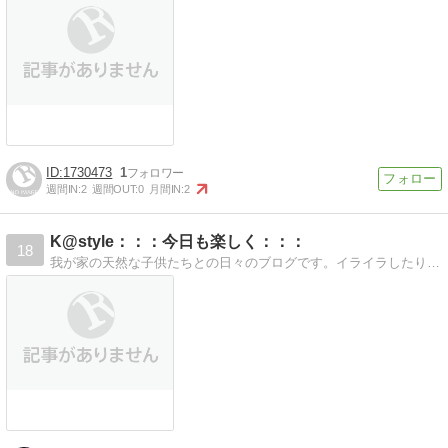
1730473
1
週間IN:
2
週間OUT:
0
月間IN:
2
K@style：：：今日も楽しく：：：
18
我が家の天然な子供たちとの日々のブログです。イライラしたり悩んだり、ふざけて大笑いしたり、美味しいもの食べて幸せな気分だったりを綴っていけたらと思っています。