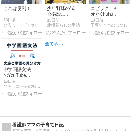
これは便利！
少年野球の試
コピックチャ
合撮影に
オとOhuhuは
Osmo Action 4
どっちがおす
13日前
13日前
13日前
ひろしコーチの知恵袋
北摂暮らしの手帖
子育てと本のはなし
を選んだ理由
すめ？違いを
｜メリット・
比較して初心
デメリット
者向けに選び
【第2話】
方を解説
全て表示
中学国語文法
のYouTube動
画が出来上が
15日前
ひろしコーチの知恵袋
りました！
看護師ママの子育て日記
7
家事と子育てと看護師。 バタバタ、クタクタの日常を綴っています