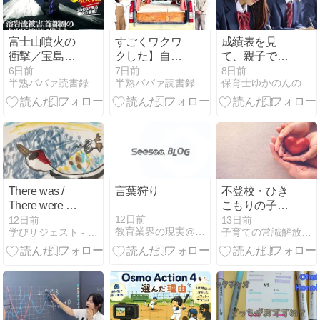
富士山噴火の
すごくワクワ
成績表を見
衝撃／宝島
クした】自作
て、親子で決
社：地災への
DIYで1200日
断した夏
6日前
7日前
8日前
半熟ババァ読書録 -本と勉強と時々映画-
半熟ババァ読書録 -本と勉強と時々映画-
保育士ゆかのんの子育てブログ
備えにプラス
の車中泊 軽バ
して、火山灰
ン生活 自分好
から身を守る
みの動く部屋
ための籠城生
で旅する！軽
活を考える
バン×DIYで叶
える究極の自
由と快適ライ
フ
There was /
言葉狩り
不登校・ひき
There were の
こもりの子が
練習問題で得
笑顔を取り戻
12日前
12日前
13日前
教育業界の現実@埼玉
学びサジェスト - 小中高生と保護者に学習情報を提供する
子育ての常識解放ブログ〜発達障害や不登校の子育てを応援〜
意にしよう
すきっかけは
【中学定期テ
コレ！
スト・入試対
策】