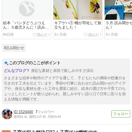
絵本「パンダどうぶつえ
キアゲハ① 蛹が羽化して旅
５月 読み聞か
ん」３歳児さんに！読み聞
立ちました！
ん！
かせ。
64日前
3ヶ月前
3ヶ月前
#読み聞かせ
このブログのここがポイント
身近な素材と表現で親しみやすさ演出
さまざまな絵本や制作のアイデアを通して、子どもたちの興味や想像力を
引き出す工夫を伝えています。季節や行事に合わせた読み聞かせのアイデ
アや、身近な素材を使った工作も豊富に紹介。絵本の選び方や子育てのち
ょっとしたヒントが散りばめられ、親しみやすい語り口で日常に彩りを加
える情報が満載です。
1524440
7
週間IN:
16
週間OUT:
38
月間IN:
48