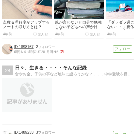
点数＆理解度がアップする
親が言わないと自分で勉強
「ダラダラ過
ノートの取り方とは？
しない子どもへの声かけの
ない・・」夏
仕方とは？
さんへの声か
4年前
4年前
4年前
とは？
1898167
2
週間IN:
0
週間OUT:
28
月間IN:
8
日々、生きる・・・・そんな記録
29
食やお金、子供の事など地味に語ろうかな？．．．中学受験を目指す子供（偏差値は低め）の成長日記も始めました！
1489233
3