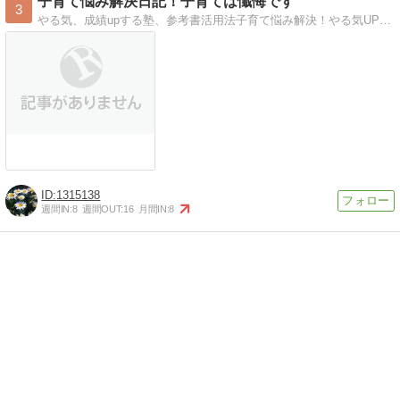
子育て悩み解決日記！子育ては懺悔です
3
やる気、成績upする塾、参考書活用法子育て悩み解決！やる気UPし効率よい勉強法
1315138
週間IN:
8
週間OUT:
16
月間IN:
8