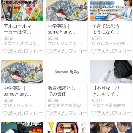
アルコールマ
中学英語｜
子育ては思う
ーカーは何色
someとanyの
ようにならな
必要？5枚塗
使い分け練習
いもの
3日前
5日前
5日前
子育てと本のはなし
学びサジェスト - 小中高生と保護者に学習情報を提供する
ひろしコーチの知恵袋
ってわかった
問題まとめ
おすすめの色
【定期テス
数
ト・高校入試
対策／解答・
解説つき】
中学英語｜
教育機関とし
【不登校・ひ
someとanyの
ての責任
きこもり子育
使い分けを完
て】その相
6日前
6日前
6日前
学びサジェスト - 小中高生と保護者に学習情報を提供する
教育業界の現実@埼玉
子育ての常識解放ブログ〜発達障害や不登校の子育てを応援〜
全整理【定期
談、逆に悩み
テスト・高校
を深くしてい
入試対策】
るかもしれま
せん