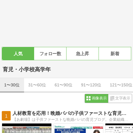
人気
フォロー数
急上昇
新着
育児・小学校高学年
1〜30位
31〜60位
61〜90位
91〜120位
121〜150位
画像表示
文字表示
人材教育を応用！晩婚パパの子供ファーストな育児ブログ｜あ劇場
1
【あ劇場】は子供ファーストな晩婚パパの育児ブログ。企業組織等で10年超の経験ある人材教育のノウハウ(コーチング等)を活かし、意欲的で学習好きな子に育てる工夫や取り組みの情報を発信してます。https://kodomo-1st.com/