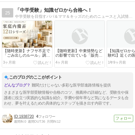
「中学受験」知識ゼロから合格へ！
25
中学受験を目指すパパ＆ママ＆キッズのためのニュースと入試情報、勉強関連の情報と、子育て関連のお出かけや育児情報を発信するサイトです。
【随時更新】ナフサ不足で
【随時更新】中東情勢など
【知識ゼロか
「ごみ出しのルール」調整
の影響で出ている「販売制
験#1】近くの
の広り。食品・日用品だけ
限・供給制限」関連の公式
をリストにす
3ヶ月前
4ヶ月前
1年9ヶ月前
じゃない！
発表まとめ
このブログのここがポイント
難関だけじゃない多彩な医学部進路情報を提供
さまざまな医学部受験情報や合格のコツ、推薦枠の詳細など、受験生や保
護者に役立つ実践的な知識を紹介。学費や留年率など気になるデータも合
わせ、夢を叶えるための具体的なステップを描き出す内容です。
1938720
4
週間IN:
0
週間OUT:
36
月間IN:
12