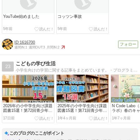
YouTube始めました
コッツン事故
5年前
5年前
1616700
週間IN:
1
週間OUT:
3
月間IN:
2
こどもの学び生活
23
小学生向けの学習に関する記事をまとめています。・プログラミング・英会話・塾等のカテゴリーで自分の子供の体験談も交えて発信中！
2026年の小中学生向け課題
2025年の小中学生向け課題
N Code Lab
図書15選！第72回青少年読
図書15選！第71回青少年読
ラボ）春のキ
書感想文全国コンクール課
書感想文全国コンクール課
入会金＆初月
17日前
1年4ヶ月前
1年7ヶ月前
題図書について
題図書について
44,000円お得
このブログのここがポイント