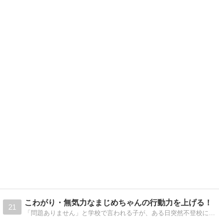
こわがり・無気力なまじめちゃんの行動力を上げる！
21
「問題ありません」と学校で言われる子が、ある日突然不登校に。気力を失い、行動できなくなるお子さん。まじめに子育てされてきた親御さんが、子育ての困難に「おもしろがりながら」向かえるよう、脳科学・心理学をベースにした対応法をお伝えします。