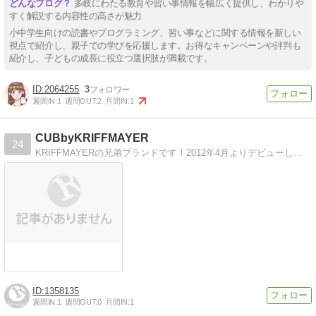
多岐にわたる教育や習い事情報を幅広く提供し、わかりや
すく解説する内容性の高さが魅力
小中学生向けの読書やプログラミング、習い事などに関する情報を新しい
視点で紹介し、親子での学びを応援します。お得なキャンペーンや評判も
紹介し、子どもの成長に役立つ選択肢が満載です。
2064255
3
週間IN:
1
週間OUT:
2
月間IN:
1
CUBbyKRIFFMAYER
24
KRIFFMAYERの兄弟ブランドです！2012年4月よりデビューしました！良い商品をもっと近くで紹介いたします！
1358135
週間IN:
1
週間OUT:
0
月間IN:
1