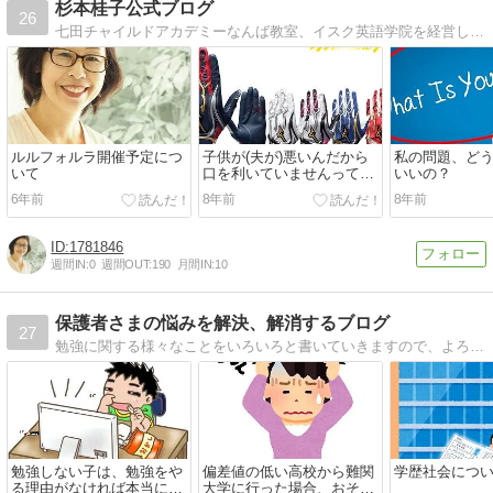
杉本桂子公式ブログ
26
七田チャイルドアカデミーなんば教室、イスク英語学院を経営しながら４人の子育て中のSarah 先生による 受験、早期教育、自己受容、ママの心理学についてのブログ
ルルフォルラ開催予定につ
子供が(夫が)悪いんだから
私の問題、ど
いて
口を利いていませんって、
いいの？
それ危険です！
6年前
8年前
8年前
1781846
週間IN:
0
週間OUT:
190
月間IN:
10
保護者さまの悩みを解決、解消するブログ
27
勉強に関する様々なことをいろいろと書いていきますので、よろしくお願いします。
勉強しない子は、勉強をや
偏差値の低い高校から難関
学歴社会につ
る理由がなければ本当にや
大学に行った場合、おそら