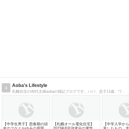
Aoba's Lifestyle
4
札幌在住の40代主婦aobaの雑記ブログです。パパ、息子11歳、ワンコ1歳との日常を綴ります。
【中学生男子】思春期の頭
【札幌オール電化住宅】
【中学入学から
皮のフケとかゆみの原因と
2023年8月請求分の電気代
意したもの、