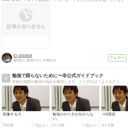
1833918
週間IN:
5
週間OUT:
1
月間IN:
12
勉強で困らないために〜非公式ガイドブック
8
学校の成績や勉強の悩みを解決します。どうすれば？よりもどうあるべきか？を考える。教育の本質に迫る「独り言」
想像する力
勉強のやり方が分からな
小6英語
い。
79日前
4ヶ月前
4ヶ月前