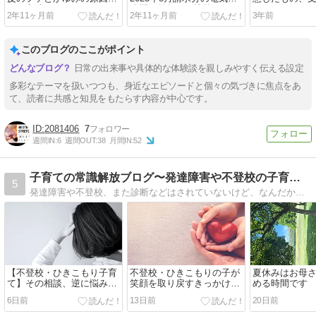
ケア方法について
公開と前年との比較
2年11ヶ月前
2年11ヶ月前
3年前
このブログのここがポイント
日常の出来事や具体的な体験談を親しみやすく伝える設定
多彩なテーマを扱いつつも、身近なエピソードと個々の気づきに焦点をあ
て、読者に共感と知見をもたらす内容が中心です。
2081406
7
週間IN:
6
週間OUT:
38
月間IN:
52
子育ての常識解放ブログ〜発達障害や不登校の子育てを応援〜
5
発達障害や不登校、また診断などはされていないけど、なんだか他の子と違う個性的な子。個性に合わせた方がいいのか、集団についていけるようにしつけた方がいいのか。悩むママへ子どもへの具体的な対応法や考え方をお届けします。
【不登校・ひきこもり子育
不登校・ひきこもりの子が
夏休みはお母
て】その相談、逆に悩みを
笑顔を取り戻すきっかけは
める時間です
深くしているかもしれませ
コレ！
6日前
13日前
20日前
ん