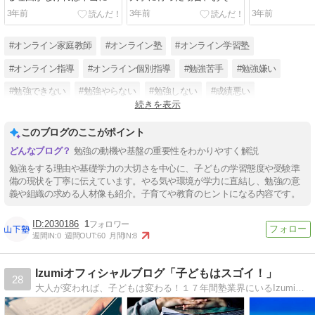
らないですよ
くこういったことに困りま
3年前
3年前
3年前
すよ
#オンライン家庭教師
#オンライン塾
#オンライン学習塾
#オンライン指導
#オンライン個別指導
#勉強苦手
#勉強嫌い
#勉強できない
#勉強やらない
#勉強しない
#成績悪い
続きを表示
#成績低い
このブログのここがポイント
勉強の動機や基盤の重要性をわかりやすく解説
勉強をする理由や基礎学力の大切さを中心に、子どもの学習態度や受験準
備の現状を丁寧に伝えています。やる気や環境が学力に直結し、勉強の意
義や組織の求める人材像も紹介。子育てや教育のヒントになる内容です。
2030186
1
週間IN:
0
週間OUT:
60
月間IN:
8
Izumiオフィシャルブログ「子どもはスゴイ！」
28
大人が変われば、子どもは変わる！１７年間塾業界にいるIzumiが、教育観、勉強法などをお伝えします。