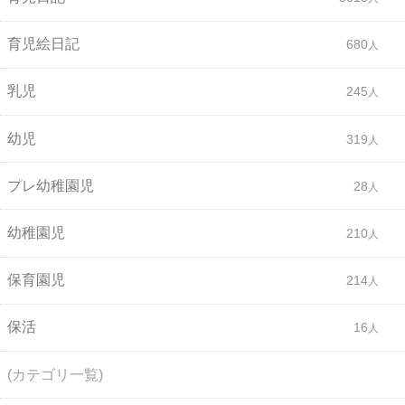
育児絵日記
680
乳児
245
幼児
319
プレ幼稚園児
28
幼稚園児
210
保育園児
214
保活
16
(カテゴリ一覧)