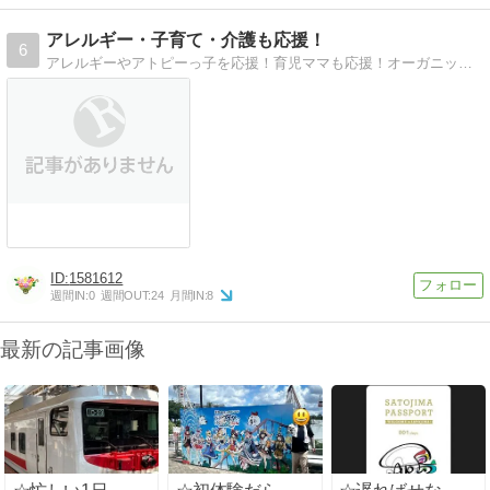
アレルギー・子育て・介護も応援！
6
アレルギーやアトピーっ子を応援！育児ママも応援！オーガニックや無添加商品がテーマです
1581612
週間IN:
0
週間OUT:
24
月間IN:
8
最新の記事画像