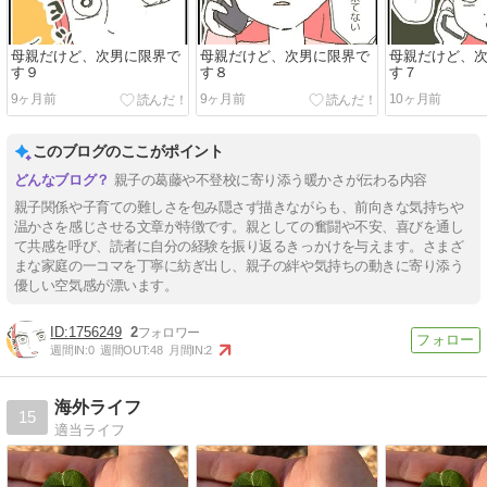
母親だけど、次男に限界で
母親だけど、次男に限界で
母親だけど、
す９
す８
す７
9ヶ月前
9ヶ月前
10ヶ月前
このブログのここがポイント
親子の葛藤や不登校に寄り添う暖かさが伝わる内容
親子関係や子育ての難しさを包み隠さず描きながらも、前向きな気持ちや
温かさを感じさせる文章が特徴です。親としての奮闘や不安、喜びを通し
て共感を呼び、読者に自分の経験を振り返るきっかけを与えます。さまざ
まな家庭の一コマを丁寧に紡ぎ出し、親子の絆や気持ちの動きに寄り添う
優しい空気感が漂います。
1756249
2
週間IN:
0
週間OUT:
48
月間IN:
2
海外ライフ
15
適当ライフ