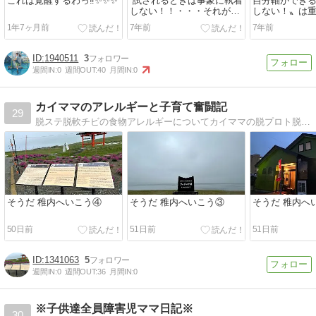
これは覚醒するわっ‼️✨✨✨
”試されるときは事象に執着
自分軸ができ
しない！！・・・それが目
しない！〟は重
覚めた視点♪”
ジプシーから抜
1年7ヶ月前
7年前
7年前
1940511
3
週間IN:
0
週間OUT:
40
月間IN:
0
カイママのアレルギーと子育て奮闘記
29
脱ステ脱軟チビの食物アレルギーについてカイママの脱プロト脱ステ脱軟 チビの食物アレルギー日々のこと
そうだ 稚内へいこう④
そうだ 稚内へいこう③
そうだ 稚内へ
50日前
51日前
51日前
1341063
5
週間IN:
0
週間OUT:
36
月間IN:
0
※子供達全員障害児ママ日記※
30