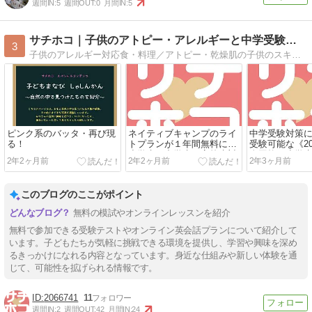
週間IN:
5
週間OUT:
0
月間IN:
5
サチホコ｜子供のアトピー・アレルギーと中学受験等子育てブログ
3
子供のアレルギー対応食・料理／アトピー・乾燥肌の子供のスキンケア／子供と本とコミュニケーション／子供のプログラミング／中学受験等 子育てストレスを軽減する情報や育児体験を発信！https://37shiritaikamo.com/
ピンク系のバッタ・再び現
ネイティブキャンプのライ
中学受験対策
る！
トプランが１年間無料に！
受験可能な《20
小学生・中学生・高校生対
全国統一小学
2年2ヶ月前
2年2ヶ月前
2年3ヶ月前
象の「ゼロ学割」
このブログのここがポイント
無料の模試やオンラインレッスンを紹介
無料で参加できる受験テストやオンライン英会話プランについて紹介して
います。子どもたちが気軽に挑戦できる環境を提供し、学習や興味を深め
るきっかけになれる内容となっています。身近な仕組みや新しい体験を通
じて、可能性を拡げられる情報です。
2066741
11
週間IN:
2
週間OUT:
42
月間IN:
24