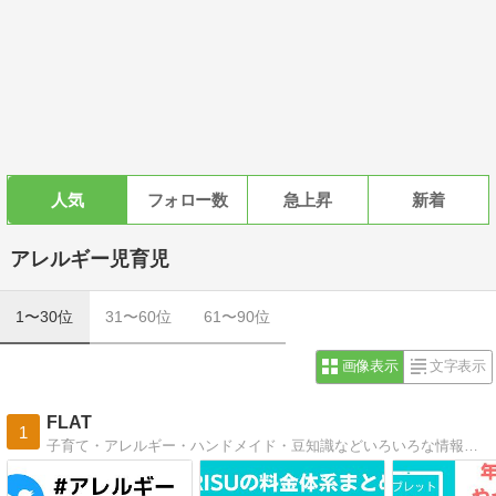
人気
フォロー数
急上昇
新着
アレルギー児育児
1〜30位
31〜60位
61〜90位
画像表示
文字表示
FLAT
1
子育て・アレルギー・ハンドメイド・豆知識などいろいろな情報や運営者・看護師Emilyの考えていることを発信するブログ。