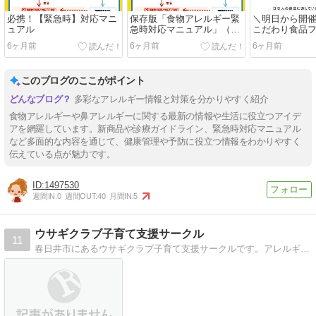
必携！【緊急時】対応マニ
保存版「食物アレルギー緊
＼明日から開催
ュアル
急時対応マニュアル」（by
こだわり食品フェ
東京都）
6ヶ月前
6ヶ月前
6ヶ月前
このブログのここがポイント
多彩なアレルギー情報と対策を分かりやすく紹介
食物アレルギーや鼻アレルギーに関する最新の情報や生活に役立つアイデ
アを網羅しています。新商品や診療ガイドライン、緊急時対応マニュアル
など多面的な内容を通じて、健康管理や予防に役立つ情報をわかりやすく
伝えている点が魅力です。
1497530
週間IN:
0
週間OUT:
40
月間IN:
5
ウサギクラブ子育て支援サークル
11
春日井市にあるウサギクラブ子育て支援サークルです。アレルギーや発達の遅れなどでこどもの育児に悩みがあるお母さんのメンタルを支える会です。