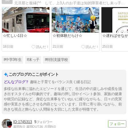
元旦那と復縁(^^ゞして、上3人のお子達は知的障害者だし末っ子は広汎発達障害と診断されちゃうし、おまけに食物アレルギー&脂肪肝。4月からは、就労継続支援B型に入所します。
☆忙しい1日☆
☆初体験だらけ☆
☆遅ればせな
18日前
21日前
25日前
#中学3年生
#末っ子
#特別支援学校
このブログのここがポイント
趣味と子育てをバランス良く綴る日記
多様な出来事に溢れたエピソードを通じて、生活の中の楽しみや成長を描
き出すスタイルが印象的です。趣味の押し活やイベント参加、家族の健康
や就労の記録など、身近な出来事をていねいに綴りながらも、日々の充実
感や実直さを感じさせる内容となっています。日常に寄り添いながら、前
向きな視点と飾らない人間味を大切にした文章が特徴です。
1745313
5
週間IN:
0
週間OUT:
36
月間IN:
0