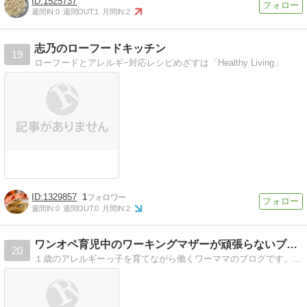
1525737
週間IN:
0
週間OUT:
1
月間IN:
2
志乃のローフードキッチン
19
ローフードとアレルギ−対応レシピめざすは「Healthy Living」
1329857
1
週間IN:
0
週間OUT:
0
月間IN:
2
ワンオペ育児中のワーキングマザーが頑張らないブログ
20
１歳のアレルギーっ子を育てながら働くワーママのブログです。ワーキングマザー向けの情報を配信中。