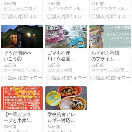
なご縁があり
39日前
50日前
51日前
らくちゃんブログ
カイママのアレルギーと子育て奮闘記
カイママのアレルギーと子育て奮闘記
ますように
そうだ 稚内へ
ゴマも不使
ルイボス本舗
いこう②
用！永谷園
のプライムル
「A-Labelふり
イボスティー
51日前
62日前
62日前
カイママのアレルギーと子育て奮闘記
ゆきまる生活
ママザウルスの育児奮闘記
かけ」はアレ
（オーガニッ
ルギー配慮も
クグリーンル
小袋も嬉しい
イボスティ
ー）を紹介！
【中華ガラス
学校給食アレ
ープと小麦/乳/
ルギー対応
ゴマアレルギ
「ビビンバ事
63日前
64日前
ゆきまる生活
ゆきまる生活