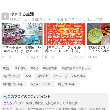
ゆきまる生活
4
喘息/アトピー/食物アレルギー（小麦 乳 ゴマ クルミ 他ナッツ類）/発達障害(ASD:自閉症スペクトラム)/不登校っ子の育児に奮闘している人です。
ゴマも不使用！永谷園「A-
【中華ガラスープと小麦/
学校給食アレ
Labelふりかけ」はアレルギ
乳/ゴマアレルギー】同じメ
「ビビンバ事
ー配慮も小袋も嬉しい
ーカーでも類似品に要注意
具は別配り？
62日前
63日前
64日前
#旅行
#子育て
#育児
#発達障害
#自閉症スペクトラム
#育児ブログ
#asd
#発達凸凹
#グレーゾーン発達障害
#食物アレルギー
#小麦アレルギー
#乳アレルギー
このブログのここがポイント
実例と専門的視点を融合した情報提供
ゆきまる生活は、育児や福祉にまつわる具体的な事例と伴に、実用的な知