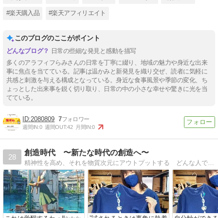
#楽天購入品
#楽天アフィリエイト
このブログのここがポイント
日常の些細な発見と感動を描写
多くのアラフィフらみさんの日常を丁寧に綴り、地域の魅力や身近な出来
事に焦点を当てている。記事は温かみと新発見を織り交ぜ、読者に気軽に
共感と刺激を与える構成となっている。身近な食事風景や季節の変化、ち
ょっとした出来事を鋭く切り取り、日常の中の小さな幸せや驚きに光を当
てている。
2080809
7
週間IN:
0
週間OUT:
42
月間IN:
0
創造時代 〜新たな時代の創造へ〜
28
精神性を高め、それを物質次元にアウトプットする どんな人でも、どんな状況でも、夢とは絶対に叶うものであり、誰もが豊かになれるものなのです。