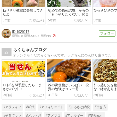
ねりきり教室に参加してき
初めての負荷試験、からの
ひっさびさの
たよ
「もうやりたくない」発言
5年前
5年前
5年前
1929217
週間IN:
0
週間OUT:
78
月間IN:
0
らくちゃんブログ
27
オレンジらくだのらくちゃんです。ラクちんにのんびり生きてたい更年期のアラフィフ主婦ブログ。アメブロと楽天ROOMから報酬があります。最近メルマガ始めました（投資とフリマは十数年）
ロト6をAI予想したら…ま
株の郵便物がいっぱい…投
引っ越し先を
さかの的中！
資の勉強はコレ一冊
なご縁があり
29日前
38日前
39日前
#アラフィフ
#40代
#アフィリエイト
#ふるさと納税
#生き方
#子育てママ
#メルマガ
#アメブロ
#アレルギー
#楽天room