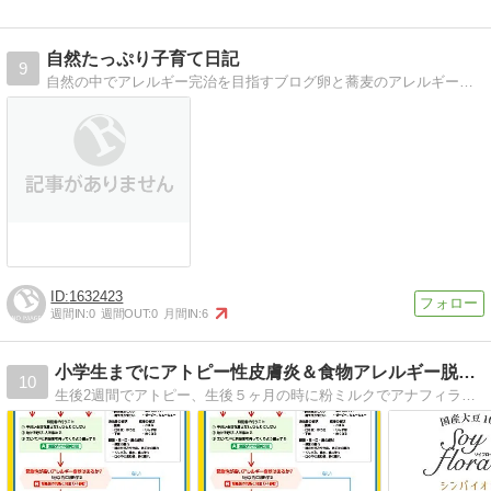
自然たっぷり子育て日記
9
自然の中でアレルギー完治を目指すブログ卵と蕎麦のアレルギーを持つ娘との田舎での日常
1632423
週間IN:
0
週間OUT:
0
月間IN:
6
小学生までにアトピー性皮膚炎＆食物アレルギー脱出ROUTE！
10
生後2週間でアトピー、生後５ヶ月の時に粉ミルクでアナフィラキシーショックを起こし生死をさまよい都内専門医へと繋がりました。アトピーと食物アレの深い関係について