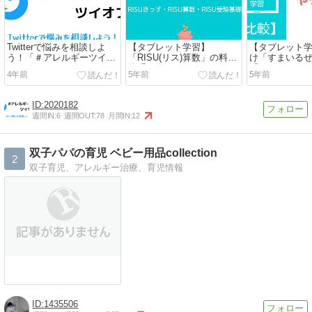
Twitterで悩みを相談しよ
【タブレット学習】
【タブレット
う！「＃アレルギーツイオ
「RISU(リス)算数」の料金
け「すまいる
フ」でつながりを
体系まとめ
「RISU(リス
4年前
5年前
5年前
方やってみた
2020182
週間IN:
6
週間OUT:
78
月間IN:
12
双子パパの育児 ベビー用品collection
2
双子育児、アレルギー治療、育児情報
1435506