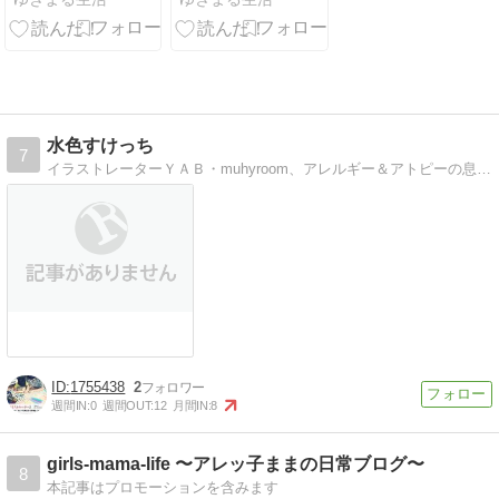
ー】同じメー
件」ライスと
カーでも類似
具は別配り？
品に要注意
乗せて配膳？
水色すけっち
7
イラストレーターＹＡＢ・muhyroom、アレルギー＆アトピーの息子につくるお弁当、つぶやきなど
1755438
2
週間IN:
0
週間OUT:
12
月間IN:
8
girls-mama-life 〜アレッ子ままの日常ブログ〜
8
本記事はプロモーションを含みます