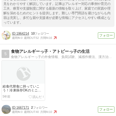
見をわかりやすく解説しています。記事はアレルギー対応の事例や育児の
工夫、療育や支援制度に関する最新の情報を取り上げ、家庭での実践や理
解を深めるためのヒントを提供します。難しい専門用語を避けながらも内
容は充実し、多忙な親や支援者が必要な情報にアクセスしやすい構成とな
っています。
1964214
10
週間IN:
0
週間OUT:
52
月間IN:
16
食物アレルギーっ子・アトピーっ子の生活
5
食物アレルギーっ子の外食情報、負荷試験、減感作療法、漢方治療など、卵・乳・落花生アレルギーの次男坊とアトピーの長男坊の子育てを通じて得た情報を綴っています。
給食代替食に持っていこ
う！冷凍保存OKのミニス
イーツまとめ
5年前
1667171
2
週間IN:
0
週間OUT:
40
月間IN:
10