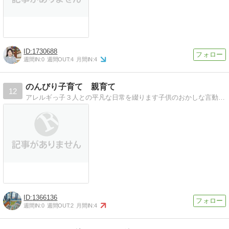
1730688
週間IN:
0
週間OUT:
4
月間IN:
4
のんびり子育て 親育て
12
アレルギっ子３人との平凡な日常を綴ります子供のおかしな言動を記録。たまに教材や喘息、アトピーについて書いています。
1366136
週間IN:
0
週間OUT:
2
月間IN:
4