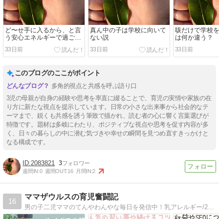
ど〜せ手に入るから、と言
真ん中の子は学校に向いて
咳だけで学校
う安心エネルギーで過ごす
ない説
は何か違う？
と手に入った物
33日前
33日前
33日前
このブログのここがポイント
多角的視点と共感を呼ぶ語り口
3児の母親が自身の経験や思考を率直に綴ることで、育児の実情や家族の在
り方に新たな視点を提示しています。日常の小さな出来事から社会的なテ
ーマまで、鋭くも共感を誘う筆致で描かれ、読む者の心に響く言葉選びが
特徴です。題材は多岐にわたり、ポジティブな視点や思考を促す内容が多
く、日々の暮らしの中に潜む気づきや幸せの瞬間を見つめ直すきっかけと
なる構成です。
2083821
3
週間IN:
0
週間OUT:
16
月間IN:
2
ママザウルスの育児奮闘記
16
男の子二児ママのてんやわんやな毎日を発信中！乳アレルギー/2歳半差/兄弟育児/幼稚園