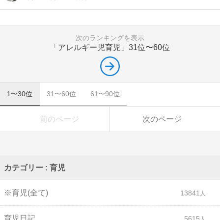
次のランキングを表示
「アレルギー児育児」
31位〜60位
1〜30位
31〜60位
61〜90位
前のページ
次のページ
カテゴリー : 育児
※育児(全て)
13841
育児日記
5615