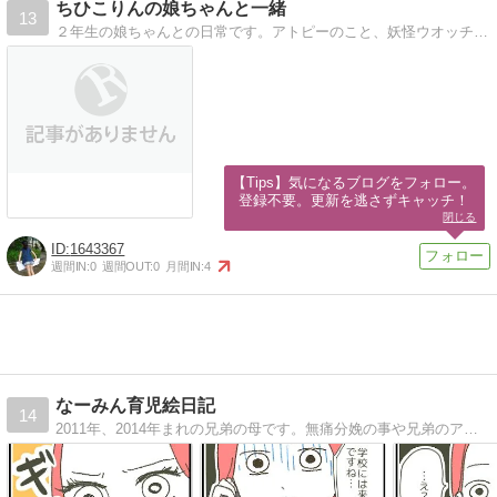
ちひこりんの娘ちゃんと一緒
13
２年生の娘ちゃんとの日常です。アトピーのこと、妖怪ウオッチ、手作りなものなどなど、色々かいています。
【Tips】気になるブログをフォロー。

登録不要。更新を逃さずキャッチ！
閉じる
1643367
週間IN:
0
週間OUT:
0
月間IN:
4
なーみん育児絵日記
14
2011年、2014年まれの兄弟の母です。無痛分娩の事や兄弟のアトピーのことなど色々書いています。