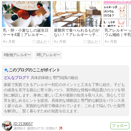
乳・卵・小麦なしの誕生日
避難所で食べられるものが
乳アレルギー
ケーキ4選｜アレルギーっ
ない！？アレルギーっ子マ
ウム補給｜牛
子ママが実際に買ってよか
マが本気で備えた非常食と
丈夫だった我が
4ヶ月前
4ヶ月前
4ヶ月前
ったケーキとパーティー対
防災リュックの中身
つ
策
#食物アレルギー
#乳アレルギー
このブログのここがポイント
具体的体験と専門知識の融合
家庭で実践できるアレルギー対応のポイントと工夫を丁寧に紹介。子ども
の成長を見守る親心に寄り添いつつ、実用的な情報や商品選びのコツを明
快に解説します。身体に優しい工夫や最新の知見を取り入れ、安心して日
常を楽しめるヒントを提供。具体的な体験談と専門的な解説をバランス良
く盛り込み、実践的な内容で構成されています。これまで悩んでいた疑問
を解消し、賢く暮らすための知恵を伝えます。
2139657
週間IN:
0
週間OUT:
70
月間IN:
7