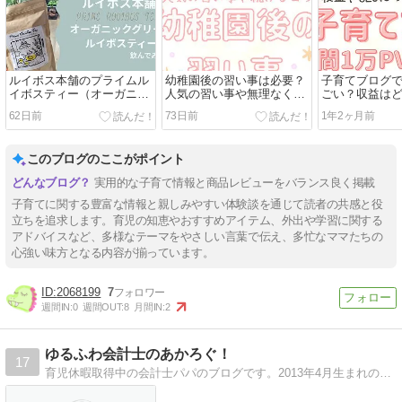
ルイボス本舗のプライムル
幼稚園後の習い事は必要？
子育てブログで
イボスティー（オーガニッ
人気の習い事や無理なく続
ごい？収益は
クグリーンルイボスティ
けるコツも
る？
62日前
73日前
1年2ヶ月前
ー）を紹介！
このブログのここがポイント
実用的な子育て情報と商品レビューをバランス良く掲載
子育てに関する豊富な情報と親しみやすい体験談を通じて読者の共感と役
立ちを追求します。育児の知恵やおすすめアイテム、外出や学習に関する
アドバイスなど、多様なテーマをやさしい言葉で伝え、多忙なママたちの
心強い味方となる内容が揃っています。
2068199
7
週間IN:
0
週間OUT:
8
月間IN:
2
ゆるふわ会計士のあかろぐ！
17
育児休暇取得中の会計士パパのブログです。2013年4月生まれの男の子。アトピっ子なので、その対策も書いていきます。