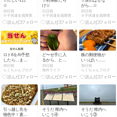
☆忙しい1日
☆初体験だら
☆遅ればせな
☆
け☆
がら…☆
18日前
21日前
25日前
※子供達全員障害児ママ日記※
※子供達全員障害児ママ日記※
※子供達全員障害児ママ日記※
ロト6をAI予想
ど〜せ手に入
株の郵便物が
したら…まさ
るから、と言
いっぱい…投
かの的中！
う安心エネル
資の勉強はコ
29日前
33日前
38日前
らくちゃんブログ
海外ライフ
らくちゃんブログ
ギーで過ごす
レ一冊
と手に入った
物
引っ越し先を
そうだ 稚内へ
そうだ 稚内へ
物色中！素敵
いこう④
いこう③