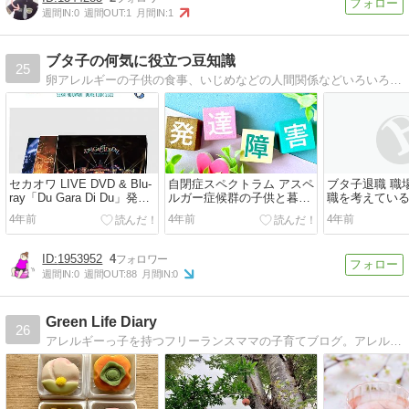
週間IN:
0
週間OUT:
1
月間IN:
1
ブタ子の何気に役立つ豆知識
25
卵アレルギーの子供の食事、いじめなどの人間関係などいろいろなことを書いています。
セカオワ LIVE DVD & Blu-
自閉症スペクトラム アスペ
ブタ子退職 職
ray「Du Gara Di Du」発売
ルガー症候群の子供と暮ら
職を考えている
SEKAI NO OWARI ドゥガ
すということ
にしておくこ
4年前
4年前
4年前
ラディドゥ
1953952
4
週間IN:
0
週間OUT:
88
月間IN:
0
Green Life Diary
26
アレルギーっ子を持つフリーランスママの子育てブログ。アレルギー育児、働くママ、シンプルライフ