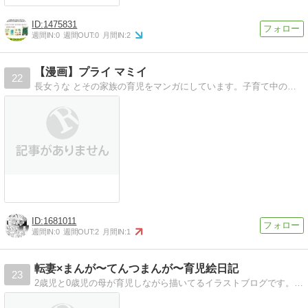
1475831
週間IN:
0
週間OUT:
0
月間IN:
2
【漫画】プライ マミイ
22
長女うな とその家族の育児をマンガにしています。子育て中の楽しいことはちろんですが、辛いことも笑いにして「あるある！」と笑い飛ばしていただけたら幸いです。
1681011
週間IN:
0
週間OUT:
2
月間IN:
1
転妻×まんが〜てんつまんが〜育児絵日記
23
2歳児と0歳児の母が育児しながら描いてるイラストブログです。転勤ネタは別ブログにて。