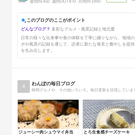
週間IN:
450
週間OUT:
870
月間IN:
1990
クマデルカフェ
このブログのここがポイント
59日前
多彩なグルメ・風景記録と地元愛
日常の様々な出来事や食の体験を丁寧に綴りながら、地域の
ポや風景の記録を通じて、読者に新たな発見と癒やしを提供
を生み出します。
わんぽの毎日ブログ
4
静岡グルメや、その他いろいろ。毎日更新を目指していま
ジューシー肉シュウマイ弁当
とろ生食感チーズケーキ