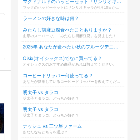
マクドナルドのハッピーセット「サンリオキャラクターズ」どれが欲しい？
マックのハッピーセットにサンリオキャラが4月10日から登場🍔
ラーメンの好きな味は何？
みたらし胡麻豆腐食べたことありますか？
山形のスーパーで、「みたらし胡麻豆腐」を見ました！地元のスーパーで見かけたことがなく、すごく気になりました。
2025年 あなたが食べたい秋のフルーツデニッシュは？
Oisix(オイシックス)でなに買ってる？
オイシックスのおすすめ商品があれば教えてください。
コーヒードリッパー何使ってる？
あなたが愛用しているコーヒードリッパーを教えてください（複数選択可）。材質や形状など、あなたのこだわりポイントをコメント欄から教えてもらえると嬉しいです！
明太子 vs タラコ
明太子とタラコ、どっちが好き？
明太子 vs タラコ
明太子とタラコ、どっちが好き？
ナッシュ vs 三ツ星ファーム
あなたならどちらを選ぶ？