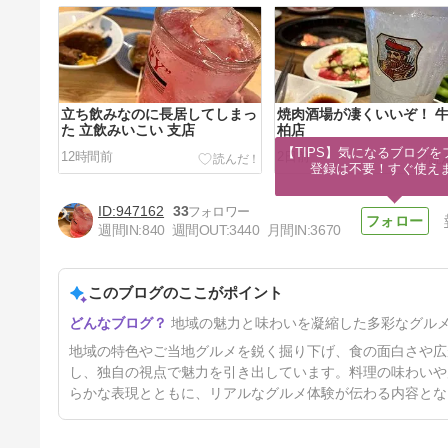
立ち飲みなのに長居してしまっ
焼肉酒場が凄くいいぞ！ 
た 立飲みいこい 支店
柏店
【TIPS】気になるブログを
12時間前
2日前
登録は不要！すぐ使え
947162
33
週間IN:
840
週間OUT:
3440
月間IN:
3670
このブログのここがポイント
やっぱりコマ焼きだよね 台湾
地域の魅力と味わいを凝縮した多彩なグル
料理 八福 船橋店
5日前
地域の特色やご当地グルメを鋭く掘り下げ、食の面白さや広
し、独自の視点で魅力を引き出しています。料理の味わいや
らかな表現とともに、リアルなグルメ体験が伝わる内容とな