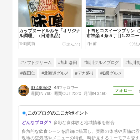
カップヌードルみそ「オリジナ
トヨヒコスイーツプリン（
ル調理」（日清食品）
市神楽４条５丁目1-22コ
っぽろ神楽店）
18時間前
2日前
#ソフトクリーム
#旭川森田
#旭川グルメブログ
#旭川
#森田仁
#北海道グルメ
#デカ盛り
#B級グルメ
490582
44
横濱家系ラーメン織田家 旭川
週間IN:
790
週間OUT:
2320
月間IN:
3460
店（旭川市大雪通3丁目489-
113）
5日前
このブログのここがポイント
多彩な食体験と地域情報を融合
多角的な飲食シーンを詳細に描写し、実際の体感や店舗の雰
現地の空気感やメニューの特色、時折見えるユーモアを交え