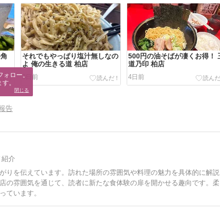
牛角
それでもやっぱり塩汁無しなの
500円の油そばが凄くお得！ 
よ 俺の生きる道 柏店
道乃印 柏店
フォロー。

3日前
4日前
ます。
閉じる
報告
メ紹介
がりを伝えています。訪れた場所の雰囲気や料理の魅力を具体的に解説
店の雰囲気を通じて、読者に新たな食体験の扉を開かせる趣向です。柔
っています。