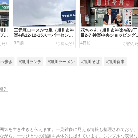
旭川
三元豚ロースかつ重（旭川市神
花ちゃん（旭川市神楽4条3丁
ープさ
楽4条12-12-15スーパーセンタ
目2-7 神楽中央ショッピング
ートライアル神楽店）
ラザ 1F）
3日前
4日前
食べ歩き
#旭川ランチ
#旭川ラーメン
#旭川そば
#旭川食事
報告
囲気を生き生きと伝えます。一見雑多に見える情報も整理されており、
ながら、一つひとつの話題を具体的に捉えています。シンプルな表現な