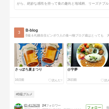
がら、絶妙な感性を持って食の趣向と地域柄、リーズナブル
B-blog
3
B級＆札幌在住ビンボウ人の食べ物ブログ歳はとっても 
さっぽろ夏まつり
@宇夢
16日前
26日前
#B級グルメ
412628
24