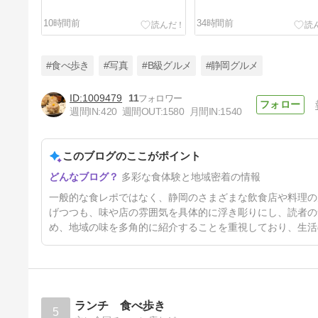
10時間前
34時間前
#食べ歩き
#写真
#B級グルメ
#静岡グルメ
1009479
11
週間IN:
420
週間OUT:
1580
月間IN:
1540
白菜とキャベツ
このブログのここがポイント
5日前
多彩な食体験と地域密着の情報
一般的な食レポではなく、静岡のさまざまな飲食店や料理の
げつつも、味や店の雰囲気を具体的に浮き彫りにし、読者の
め、地域の味を多角的に紹介することを重視しており、生活
ランチ 食べ歩き
5