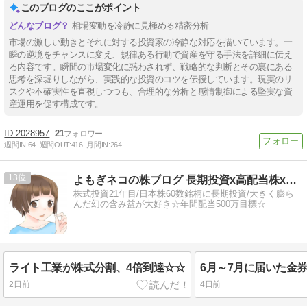
このブログのここがポイント
相場変動を冷静に見極める精密分析
市場の激しい動きとそれに対する投資家の冷静な対応を描いています。一
瞬の逆境をチャンスに変え、規律ある行動で資産を守る手法を詳細に伝え
る内容です。瞬間の市場変化に惑わされず、戦略的な判断とその裏にある
思考を深堀りしながら、実践的な投資のコツを伝授しています。現実のリ
スクや不確実性を直視しつつも、合理的な分析と感情制御による堅実な資
産運用を促す構成です。
2028957
21
週間IN:
64
週間OUT:
416
月間IN:
264
13
よもぎネコの株ブログ 長期投資x高配当株x株主優待
株式投資21年目/日本株60数銘柄に長期投資/大きく膨ら
んだ幻の含み益が大好き☆年間配当500万目標☆
ライト工業が株式分割、4倍到達☆☆
2日前
4日前