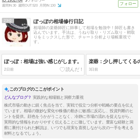
1952764
5
週間IN:
30
週間OUT:
520
月間IN:
130
23
ぽっぽの相場修行日記
相場師の楽爺師匠に師事して相場を勉強中！師匠も書き
込んでいます。手法は、うねり取り・リズム取り・鞘取
りをミックスした形で、チャート分析より場帳重視で
す。
ぽっぽ：相場は強い感じがします。
楽爺：少し押してくる
2日前
3日前
このブログのここがポイント
実践的な相場観と洞察力重視
株式市場の動きに鋭く焦点を当て、実戦で役立つ分析や戦略の要点を伝え
ています。相場の微妙な変化や株価の動きに敏感に反応し、投資判断のヒ
ントを提供。顔色をうかがうことなく、冷静に市場の流れを捉えながら、
実用的な情報をわかりやすく伝えることに徹しています。豊富な経験と洞
察に裏付けられた解説は、いつでも現実を直視しながら次の一手を考える
材料となるでしょう。