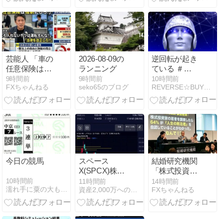
芸能人 「車の
2026-08-09の
逆回転が起き
任意保険は強
ランニング
ている ＃
制にしろ、保
SPCX
9時間前
9時間前
10時間前
FXちゃんねる
seko65のブログ
REVERSE☆BUY☆長期投資☆米株
険にも入れな
いヤツは運転
すんな！法律
を改正し
ろ！！」
今日の競馬
スペース
結婚研究機関
X(SPCX)株価
「株式投資家
はなぜ急騰？
の若者を調査
10時間前
11時間前
14時間前
濡れ手に粟の大もうけ
資産2,000万への航海図｜端くれ投資家の奮闘記
FXちゃんねる
ロックアップ
したら64％が
解除で110.25
『人生の敗北
ドル買い、専
者』を自認し