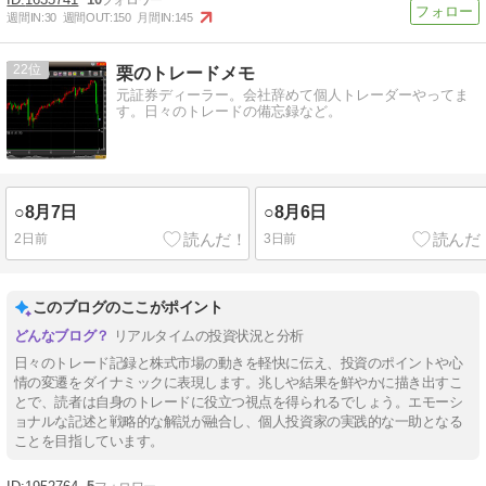
週間IN:
30
週間OUT:
150
月間IN:
145
22
栗のトレードメモ
元証券ディーラー。会社辞めて個人トレーダーやってま
す。日々のトレードの備忘録など。
○8月7日
○8月6日
2日前
3日前
このブログのここがポイント
リアルタイムの投資状況と分析
日々のトレード記録と株式市場の動きを軽快に伝え、投資のポイントや心
情の変遷をダイナミックに表現します。兆しや結果を鮮やかに描き出すこ
とで、読者は自身のトレードに役立つ視点を得られるでしょう。エモーシ
ョナルな記述と戦略的な解説が融合し、個人投資家の実践的な一助となる
ことを目指しています。