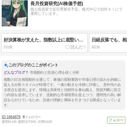
8
長月投資研究(AI株価予想)
個人投資家で近日専業化予定。株式中心で自作ＡＩにて
運用しています。
好決算株が支えた、指数以上に底堅い相場（今日の相場 R08.08.06）
2日前
3日前
このブログのここがポイント
市場動向と投資心理を鋭く分析
複数の日次相場動向を通じて、株価の変動要因や市場心理の流れを的確に
捉える分析スタイルが特徴です。一連の動きを冷静に評価し、意外性のあ
る視点を提供します。情報は具体性と信頼性を兼ね備え、投資判断に役立
つ内容を追求しています。流動的な市場情勢を捉えつつ、透明性の高い解
説を心がけているため、読者の理解と興味を引きつける構成となっていま
す。
1864879
8
週間IN:
140
週間OUT:
840
月間IN:
630