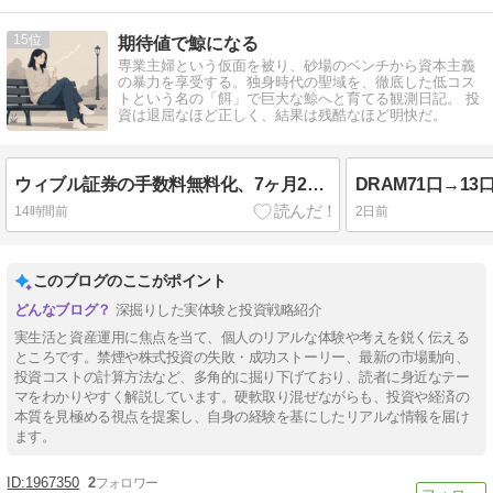
15
期待値で鯨になる
専業主婦という仮面を被り、砂場のベンチから資本主義
の暴力を享受する。独身時代の聖域を、徹底した低コス
トという名の「餌」で巨大な鯨へと育てる観測日記。 投
資は退屈なほど正しく、結果は残酷なほど明快だ。
ウィブル証券の手数料無料化、7ヶ月229件の実データで検証したら13,563円損してた
14時間前
2日前
このブログのここがポイント
深掘りした実体験と投資戦略紹介
実生活と資産運用に焦点を当て、個人のリアルな体験や考えを鋭く伝える
ところです。禁煙や株式投資の失敗・成功ストーリー、最新の市場動向、
投資コストの計算方法など、多角的に掘り下げており、読者に身近なテー
マをわかりやすく解説しています。硬軟取り混ぜながらも、投資や経済の
本質を見極める視点を提案し、自身の経験を基にしたリアルな情報を届け
ます。
1967350
2