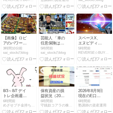
況
車でタバコを
吸うのが至福
の時間
【画像】ロピ
芸能人 「車の
スペースX、
アのパワー全
任意保険は強
エヌビディア
開おにぎり
制にしろ、保
と独占契約
3時間10分前
5時間前
5時間前
sai_stockのblog
sai_stockのblog
REVERSE☆BUY☆長期投資☆米株
444円 魅力的
険にも入れな
──「宇宙空
すぎて草ｗｗ
いヤツは運転
間」でRubin
ｗｗｗｗｗ
すんな！法律
GPUを稼働へ
を改正し
ろ！！」
8/3～8/7 デイ
保有資産の損
2026年8月9日
トレ企画週間
益状況（2026
現在のE口座
まとめ
年8月8日時
の株式保有状
6時間前
6時間前
6時間前
めざせプチ金持ち 投資日記
守銭奴コアラの株日記
塾講師の資産運用
点）
況