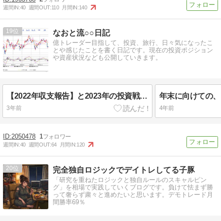
週間IN:
40
週間OUT:
110
月間IN:
140
19
なおと流○○日記
億トレーダー目指して、投資、旅行、日々気になったこ
とや感じたことを書く日記です。現在の投資ポジション
や資産状況なども公開していきます。
【2022年収支報告】と2023年の投資戦略について！
年末に向けての、
3年前
4年前
2050478
1
週間IN:
40
週間OUT:
64
月間IN:
120
20
完全独自ロジックでデイトレしてる子豚
「研究を重ねたロジックと独自ルールのスキャルピン
グ」を相場で実践していくブログです。負けて怯まず勝
って奢らず粛々と進めたいと思います。デモトレード月
間勝率69％