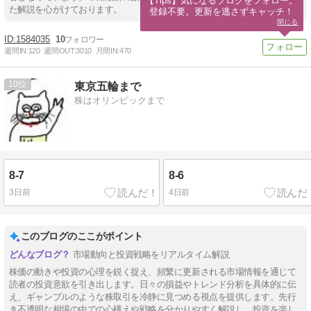
【Tips】気になるブログをフォロー。

た解説を心がけております。
登録不要。更新を逃さずキャッチ！
閉じる
1584035
10
週間IN:
120
週間OUT:
3010
月間IN:
470
10
東京五輪まで
株はオリンピックまで
8-7
8-6
3日前
4日前
このブログのここがポイント
市場動向と投資戦略をリアルタイム解説
株価の動きや投資の心理を鋭く捉え、頻繁に更新される市場情報を通じて
読者の投資意欲を引き出します。日々の損益やトレンド分析を具体的に伝
え、ギャンブルのような株取引を冷静に見つめる視点を提供します。先行
き不透明な相場の中での心構えや戦略を分かりやすく解説し、投資を楽し