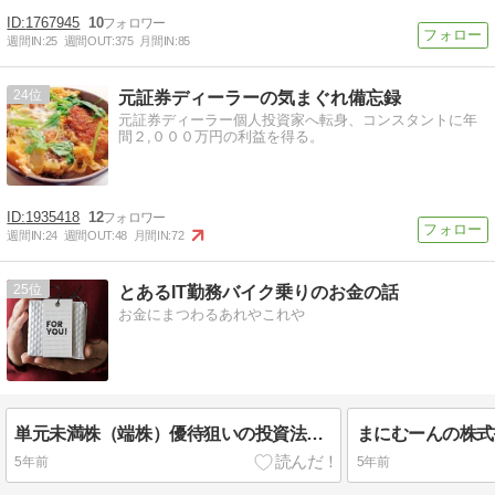
1767945
10
週間IN:
25
週間OUT:
375
月間IN:
85
24
元証券ディーラーの気まぐれ備忘録
元証券ディーラー個人投資家へ転身、コンスタントに年
間２,０００万円の利益を得る。
1935418
12
週間IN:
24
週間OUT:
48
月間IN:
72
25
とあるIT勤務バイク乗りのお金の話
お金にまつわるあれやこれや
単元未満株（端株）優待狙いの投資法について
5年前
5年前