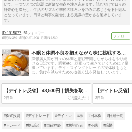
いて、一つひとつの話題に新鮮な視点を注ぎ込みます。読むだけで日々の
好奇心を満たし、生活のリズムや季節の移ろいを巧みに感じさせる仕組み
となっています。日常と時事の融合による見識の豊かさを追求していま
す。
1915077
51
週間IN:
330
週間OUT:
1900
月間IN:
1330
5
不眠と体調不良を抱えながら株に挑戦する話 〜負け検証記録〜
躁鬱病人間が日々の体調と悪戦苦闘しながら株をやり続
ける日記です。躁鬱etc...頑張って生きていくために？足
掻いています。デイ・スイングトレードの実体験をもと
に、負けを減らすための改善方法を発信しています。
【デイトレ反省】-43,500円｜損失を取り戻そうとしてルールを破った日【負けた後こそ取引を止める】
2日前
3日前
#株式投資
#デイトレード
#デイトレ
#株
#日本株
#日経平均
#トレード
#株日記
#自律神経
#株初心者
#不眠
#躁鬱