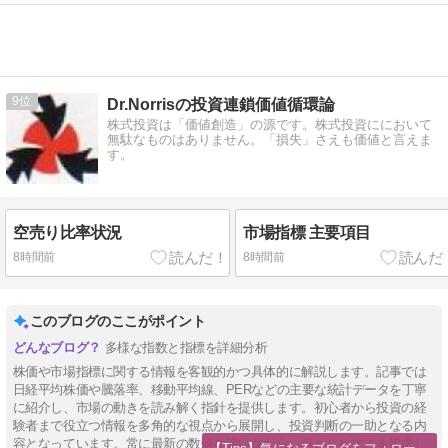
9
Dr.Norrisの投資連鎖価値循環論
株式投資は「価値創造」の源です。株式投資ににおいて
無駄なものはありません。「損失」さえも価値と言えま
す。
空売り比率状況
市場指標 主要項目
8時間前
8時間前
このブログのここがポイント
多様な指数と指標を詳細分析
株価や市場指標に関する情報を客観的かつ具体的に解説します。記事では
日経平均株価や騰落率、移動平均線、PERなどの主要な統計データを丁寧
に紹介し、市場の動きを読み解く指針を提供します。初心者から投資の経
験者まで役立つ情報を多角的な視点から展開し、投資判断の一助となる内
容となっています。常に最新の数値を追いながら、分かりやすさを追求し