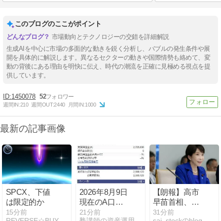
このブログのここがポイント
市場動向とテクノロジーの交錯を詳細解説
生成AIを中心に市場の多面的な動きを鋭く分析し、バブルの発生条件や展
開を具体的に解説します。異なるセクターの動きや国際情勢も絡めて、変
動の背後にある理由を明快に伝え、時代の潮流を正確に見極める視点を提
供しています。
1450078
52
週間IN:
210
週間OUT:
2440
月間IN:
1000
最新の記事画像
SPCX、下値
2026年8月9日
【朗報】高市
は限定的か
現在のA口座
早苗首相、
の株式保有状
3000万の公用
15分前
21分前
31分前
REVERSE☆BUY☆長期投資☆米株
塾講師の資産運用
sai_stockのblog