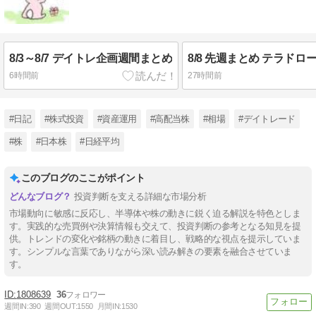
8/3～8/7 デイトレ企画週間まとめ
6時間前
27時間前
#日記
#株式投資
#資産運用
#高配当株
#相場
#デイトレード
#株
#日本株
#日経平均
このブログのここがポイント
投資判断を支える詳細な市場分析
市場動向に敏感に反応し、半導体や株の動きに鋭く迫る解説を特色としま
す。実践的な売買例や決算情報も交えて、投資判断の参考となる知見を提
供。トレンドの変化や銘柄の動きに着目し、戦略的な視点を提示していま
す。シンプルな言葉でありながら深い読み解きの要素を融合させていま
す。
1808639
36
週間IN:
390
週間OUT:
1550
月間IN:
1530