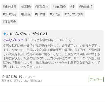
#株式投資
#個別株
#資産運用
#高配当株
#本
#株主優待
#長期投資
#配当金
#日本株
#ポイ活
#フリマアプリ
#外貨預金
このブログのここがポイント
株主優待と市場動向をリアルに伝える
多彩な銘柄の株主優待や市場動向を通じて、資産運用の生の情報を提案し
ます。なかでも、実際の株式分割や優待変更の裏側を掘り下げ、投資の新
しい視点を提供。特定の銘柄に偏ることなく、堅実な増資や配当の動きも
丁寧に解説し、投資の実情に即した内容が特徴です。リアルタイム性と継
続的な情報提供により、資産形成のヒントを得られる有益な情報源として
親しまれることを目指します。
1824130
10
週間IN:
60
週間OUT:
200
月間IN:
252