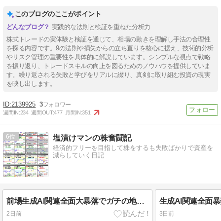
このブログのここがポイント
実践的な法則と検証を重ねた分析力
株式トレードの実体験と検証を通じて、相場の動きを理解し手法の合理性
を探る内容です。9の法則や損失からの立ち直りを核心に据え、技術的分析
やリスク管理の重要性を具体的に解説しています。シンプルな視点で戦略
を振り返り、トレードスキルの向上を図るためのノウハウを提供していま
す。繰り返される失敗と学びをリアルに綴り、真剣に取り組む投資の現実
を映し出します。
2139925
3
週間IN:
234
週間OUT:
477
月間IN:
351
6
塩漬けマンの株奮闘記
経済的フリーを目指して株をするも失敗ばかりで資産を
減らしていく日記
前場生成AI関連全面大暴落でガチの地獄からリバウンド基調で迎えた14時フジクラ決算が生成AI関連全銘柄を救う！昨日の古河電工同様キチガイ値動きだったけどっ！！
2日前
3日前