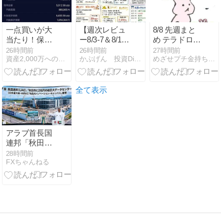
一点買いが大
【週次レビュ
8/8 先週まと
当たり！保有
ー8/3-7＆8/10
め テラドロー
銘柄はスペー
週の市場展
ンに救われま
26時間前
26時間前
27時間前
資産2,000万への航海図｜端くれ投資家の奮闘記
かぶげん 投資Diary 〜夢の配当金生活を目指して〜
めざせプチ金持ち 投資日記
スX１つだけ
望】米CPIで
した
で含み益率
ドル円は動く
20%――端く
か｜AI・半導
れ投資家、我
体復調の行方
全て表示
ながら自画自
賛
アラブ首長国
連邦「秋田市
に2兆円の超
28時間前
FXちゃんねる
巨大データセ
ンター建てる
わ」