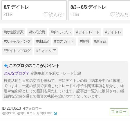
8/7 デイトレ
8/3～8/6 デイトレ
2日前
3日前
#女性投資家
#株式投資
#ギャンブル
#デイトレード
#デイトレ
#スキャルピング
#株日記
#ロスカット
#投機
#新nisa
#デイトレブログ
#キオクシア
このブログのここがポイント
定期更新と多彩なトレード記録
投資活動と日常の交流を兼ねて、主にデイトレの取引結果を中心に展開し
ています。一定の頻度で実施したトレードの様子や関連事項を紹介し、経
過や備忘録としての役割も果たしています。記事は一覧的に展開され、継
続的な記録を通じて投資の軌跡を追いやすくなっています。
2140513
4
週間IN:
33
週間OUT:
285
月間IN:
102