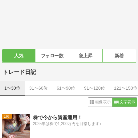
人気
フォロー数
急上昇
新着
トレード日記
1〜30位
31〜60位
61〜90位
91〜120位
121〜150位
画像表示
文字表示
1
株で今から資産運用！
2025年は株で1,200万円を目指します♪