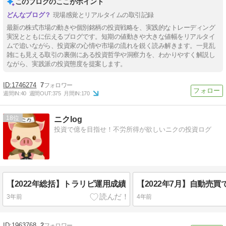
このブログのここがポイント
現場感覚とリアルタイムの取引記録
最新の株式市場の動きや個別銘柄の投資戦略を、実践的なトレーディング
実況とともに伝えるブログです。短期の値動きや大きな値幅をリアルタイ
ムで追いながら、投資家の心情や市場の流れを鋭く読み解きます。一見乱
雑にも見える取引の裏側にある投資哲学や洞察力を、わかりやすく解説し
ながら、実践派の投資態度を提案します。
1746274
7
週間IN:
40
週間OUT:
375
月間IN:
170
18
ニクlog
投資で億を目指せ！不労所得が欲しいニクの投資ログ
【2022年総括】トラリピ運用成績
3年前
4年前
1963768
2