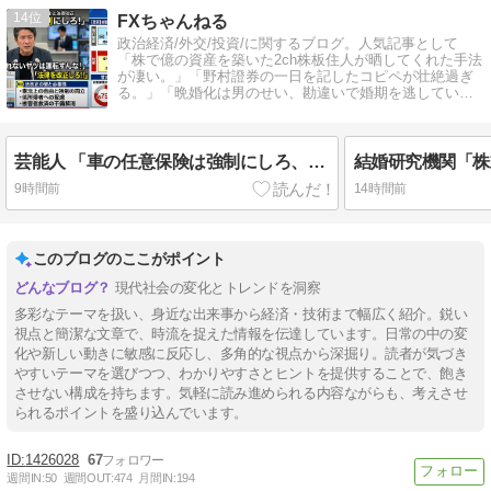
14
FXちゃんねる
政治経済/外交/投資/に関するブログ。人気記事として
「株で億の資産を築いた2ch株板住人が晒してくれた手法
が凄い。」「野村證券の一日を記したコピペが壮絶過ぎ
る。」「晩婚化は男のせい、勘違いで婚期を逃してい
る」などがあります。
芸能人 「車の任意保険は強制にしろ、保険にも入れないヤツは運転すんな！法律を改正しろ！！」
9時間前
14時間前
このブログのここがポイント
現代社会の変化とトレンドを洞察
多彩なテーマを扱い、身近な出来事から経済・技術まで幅広く紹介。鋭い
視点と簡潔な文章で、時流を捉えた情報を伝達しています。日常の中の変
化や新しい動きに敏感に反応し、多角的な視点から深掘り。読者が気づき
やすいテーマを選びつつ、わかりやすさとヒントを提供することで、飽き
させない構成を持ちます。気軽に読み進められる内容ながらも、考えさせ
られるポイントを盛り込んでいます。
1426028
67
週間IN:
50
週間OUT:
474
月間IN:
194