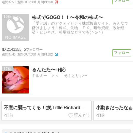
週間IN:
50
週間OUT:
380
月間IN:
160
16
株式でGOGO！！〜令和の株式〜
「愛と誠」のアクティビティ株式投資サイト、みんなで
儲けましょう！株式、先物、ＦＸ、暗号資産、政治経
済・ビジネス、相場観など何でも(＾ω＾)
2141355
5
週間IN:
46
週間OUT:
330
月間IN:
282
17
るんたた〜♪(仮)
キルミー ＞＜ そふとりぃ〜
不意に襲ってくる！(笑 Little Richardがぁ～♪
小動きだったなぁ
2日前
2日前