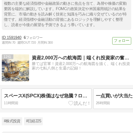
複数の主要な経済指標や金融政策の動きに焦点を当て、為替や株価の変動
要因を端的に解説しています。FOMCの政策決定や米国雇用統計の結果を
背景に、市場の動きを読み解く技術と知識を巧みに織り交ぜているのが特
徴です。経済指標や金融活動の背後にあるロジックを理解しやすく整理
し、読者が今後の展望を予測できるよう導いています。
1591940
6
週間IN:
70
週間OUT:
720
月間IN:
300
12
資産2,000万への航海図｜端くれ投資家の奮闘記
勝てば官軍！資産2,000万への航海図を描く、端くれ投資
家の七転八倒と生還の記録！
スペースX(SPCX)株価はなぜ急騰？ロックアップ解除で110.25ドル買い、専門家の警告を覆した実録
11時間前
26時間前
#株式投資
#日経225