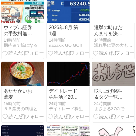
門家の警告を
ていることが
覆した実録
わかった。な
んで！？」
ウィブル証券
2026年 8月 第
選挙の時はだ
の手数料無料
1週
んまりを決め
化、7ヶ月229
込んで
14時間前
14時間前
14時間前
期待値で鯨になる
naoakix GO GO!!
濡れ手に粟の大もうけ
件の実データ
で検証したら
13,563円損し
てた
あたたかいお
デイトレード
取り上げ銘柄
蕎麦
株生活／2026
＆タグ一覧、
年8月3日～8
追加しました
15時間前
24時間前
24時間前
５６歳男の料理と「乾癬」と少しの株 - 楽天ブログ
デイトレード株生活！空売り担がれ目指せ年収1千万
まさまる37のでいすいんぐとれーど
月7日