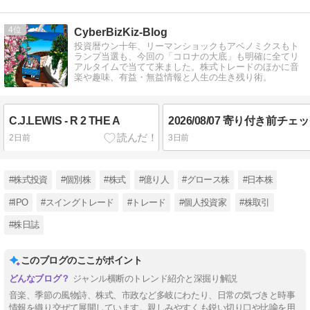
4
CyberBizKiz-Blog
投資暦ウン十年、リーマンショックもアベノミクスもト
ランプ当選も、今回の「コロナの大底」も明確に全てリ
アルタイムで当てて来ました。株式トレードのほかに音
楽や趣味、有益・無益情報と人生の生き残り術。
C.J.LEWIS - R 2 THE A
2026/08/07 寄り付き前チ
2日前
3日前
#株式投資
#個別株
#株式
#億り人
#グロース株
#日本株
#IPO
#スイングトレード
#トレード
#個人投資家
#株取引
#株日誌
このブログのここがポイント
ジャンル横断のトレンド紹介と深掘り解説
音楽、季節の風物詩、株式、市政など多岐にわたり、日常の気づきと時事
情報を織り交ぜて展開しています。親しみやすくも鋭い切り口や比喩を用