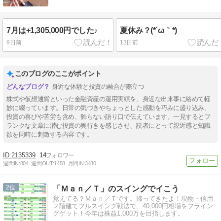
7月は+1,305,000円でした♪
夏休み？(*´ω｀*)
9日前
13日前
このブログのここがポイント
身近な体験と投資の融合が際立つ
株式や仮想通貨といった金融資産の運用実績を、身近な出来事に絡めて軽
妙に綴っています。日常の気づきやちょっとした感動を巧みに盛り込み、
投資の喜びや苦労も含め、飾らない語り口で伝えています。一見するとフ
ランクな文章に潜む投資の奥行きを感じさせ、読者にとって親近感と知識
欲を同時に刺激する内容です。
2135339
14
週間IN:
804
週間OUT:
1458
月間IN:
3480
2
「Ｍａｎ／Ｔ」のスイングでイこう
覚えてる？Ｍａｎ／Ｔです。帰ってきたよ！現物・信用
２階建てフルスイング戦法で、40,000円相場をフライン
グゲット！今年は株益1,000万を目指します。