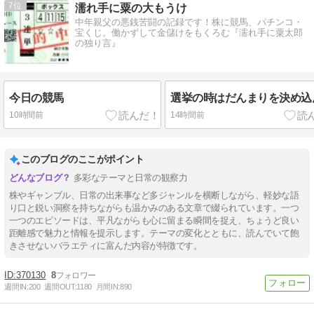
7
濡れ手に粟の大もうけ
中年親父の悪銭苦闘の記録です！株に競馬、パチンコ・
宝くじ。働かずして金儲けをもくろむ『濡れ手に粟太郎
の独り言』
今日の競馬
選挙の時はだんまりを決め込
10時間前
14時間前
このブログのここがポイント
多彩なテーマと日常の観察力
株やギャンブル、日常の出来事など多ジャンルを横断しながら、軽妙な語
り口と鋭い洞察を持ちながらも温かみのある文章で綴られています。一つ
一つのエピソードは、平凡ながらも心に留まる瞬間を捉え、ちょうど良い
距離感で魅力と情報を提示します。テーマの変化とともに、読んでいて飽
きさせないバラエティに富んだ内容が特徴です。
370130
8
週間IN:
200
週間OUT:
1180
月間IN:
890