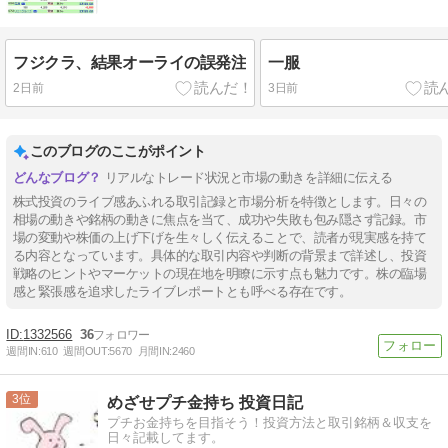
フジクラ、結果オーライの誤発注
一服
2日前
3日前
このブログのここがポイント
リアルなトレード状況と市場の動きを詳細に伝える
株式投資のライブ感あふれる取引記録と市場分析を特徴とします。日々の
相場の動きや銘柄の動きに焦点を当て、成功や失敗も包み隠さず記録。市
場の変動や株価の上げ下げを生々しく伝えることで、読者が現実感を持て
る内容となっています。具体的な取引内容や判断の背景まで詳述し、投資
戦略のヒントやマーケットの現在地を明瞭に示す点も魅力です。株の臨場
感と緊張感を追求したライブレポートとも呼べる存在です。
1332566
36
週間IN:
610
週間OUT:
5670
月間IN:
2460
3
めざせプチ金持ち 投資日記
プチお金持ちを目指そう！投資方法と取引銘柄＆収支を
日々記載してます。