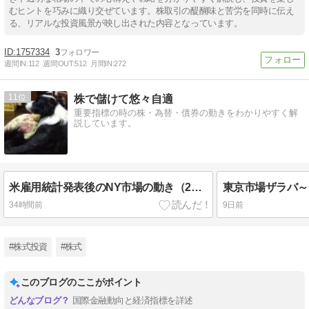
むヒントを巧みに織り交ぜています。株取引の醍醐味と苦労を同時に伝え
る、リアルな投資風景が映し出された内容となっています。
1757334
3
週間IN:
112
週間OUT:
512
月間IN:
272
11
株で儲けて悠々自適
重要指標の時の株・為替・債券の動きをわかりやすく解
説しています。
米雇用統計発表後のNY市場の動き（2026年8月8日）
34時間前
9日前
#株式投資
#株式
このブログのここがポイント
国際金融動向と経済指標を詳述