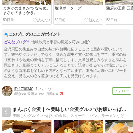
まさかのまさかつ ならぬ、
焼津ポーターズ
駿府の工房 匠
まさかのまさかき。
50日前
52日前
52日前
このブログのここがポイント
地域散策と季節の風景を巧みに紹介
金沢周辺の街並みや自然の魅力を鮮明に伝えることに重点を置いていま
す。観光やグルメだけでなく、身近な歴史や文化に焦点を当て、季節の移
り変わりや地元の風情を丁寧に描写します。文章は親しみやすさと深みを
両立させ、細部までリアルに伝えることで、読者がまるでその場にいるか
のような臨場感を楽しめる内容となっています。随所に写真やエピソード
を交え、見る人の心を惹きつける工夫も見受けられます。
1736340
1
週間IN:
0
週間OUT:
54
月間IN:
0
まんぷく金沢｜〜美味しい金沢グルメでお腹いっぱい！〜
9
美味しいグルメいっぱいの金沢。スイーツ、パン、ラーメンなど…金沢在住食いしん坊女子が食べまくる食レポ日記。まんぷくになる幸せをたくさんの人と共有したいです！