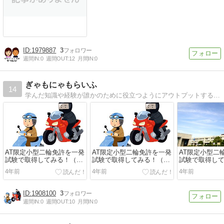
1979887
3
週間IN:
0
週間OUT:
12
月間IN:
0
ぎゃもにゃもらいふ
14
学んだ知識や経験が誰かのために役立つようにアウトプットするための雑記ブログです。
AT限定小型二輪免許を一発
AT限定小型二輪免許を一発
AT限定小型二
試験で取得してみる！（3
試験で取得してみる！（2
試験で取得して
回目のチャレンジ）
回目のチャレンジ）
回目）
4年前
4年前
4年前
1908100
3
週間IN:
0
週間OUT:
10
月間IN:
0