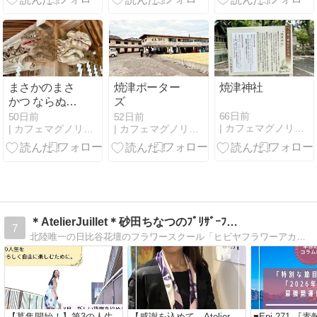
ラリアスタイ
ゴ」をお届け
日、特別な節
ルのカフェ
します】
目に迎える
「2026年屈指
の最強開運
日」 編
まさかのまさ
焼津ポーター
焼津神社
かつ ならぬ、
ズ
まさかのまさ
66日前
50日前
52日前
| カフェマグノリアへようこそ！
| カフェマグノリアへようこそ！
| カフェマグノリアへようこそ！
かき。
＊AtelierJuillet＊砂田ちなつのﾌﾟﾘｻﾞｰﾌ…
7
北陸唯一の日比谷花壇のフラワースクール「ヒビヤフラワーアカデミー」登録教室 石川県金沢市と富山県富山市を中心に女性があったらいいなぁ！が１箇所で学べるスクール…