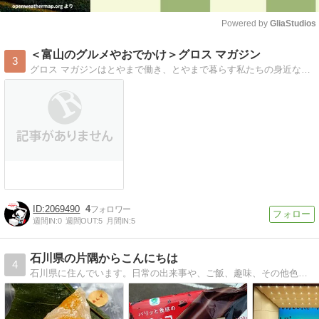
Powered by 
GliaStudios
Mute
＜富山のグルメやおでかけ＞グロス マガジン
3
グロス マガジンはとやまで働き、とやまで暮らす私たちの身近な気になる情報発信ページです。富山市をメインにグルメ情報やお出かけ情報などを取り上げていきます。求人検索の合間にお楽しみいただけますと幸いです。
2069490
4
週間IN:
0
週間OUT:
5
月間IN:
5
石川県の片隅からこんにちは
4
石川県に住んでいます。日常の出来事や、ご飯、趣味、その他色々気ままに書いてます。よろしくお願いします！