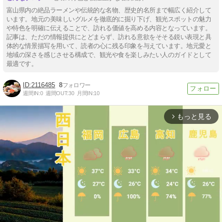
富山県内の絶品ラーメンや伝統的な名物、歴史的名所まで幅広く紹介して
います。地元の美味しいグルメを徹底的に掘り下げ、観光スポットの魅力
や特色を明確に伝えることで、訪れる価値を高める内容となっています。
記事は、ただの情報提供にとどまらず、訪れる意欲をそそる鋭い表現と具
体的な情景描写を用いて、読者の心に残る印象を与えています。地元愛と
地域の深さを感じさせる構成で、観光や食を楽しみたい人のガイドとして
最適です。
2116485
8
週間IN:
0
週間OUT:
30
月間IN:
10
もっと見る
arrow_forward_ios