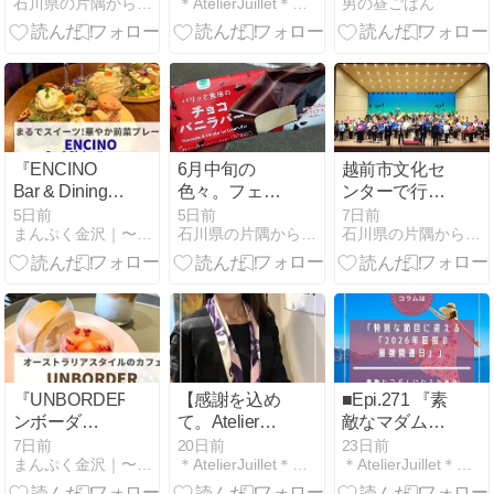
石川県の片隅からこんにちは
＊AtelierJuillet＊砂田ちなつのﾌﾟﾘｻﾞｰﾌ…
男の昼ごはん
ぱり水無月。
らしく自由に
ドカレー
楽しむための
教養とAI活用5
日間のオンラ
イン講座
『ENCINO
6月中旬の
越前市文化セ
Bar & Dining
色々。フェル
ンターで行わ
Kanazawa』
メール展の抽
れたPops in
5日前
5日前
7日前
まんぷく金沢｜〜美味しい金沢グルメでお腹いっぱい！〜
石川県の片隅からこんにちは
石川県の片隅からこんにちは
まるでスイー
選結果。
BRASSに、コ
ツ！華やかな
ントラバスと
前菜に心躍る
して出演
特別な夜を
【PR】
『UNBORDER（ア
【感謝を込め
■Epi.271 『素
ンボーダ
て。Atelier
敵なマダムに
ー）』スイー
Juillet 22周年
なるためのと
7日前
20日前
23日前
まんぷく金沢｜〜美味しい金沢グルメでお腹いっぱい！〜
＊AtelierJuillet＊砂田ちなつのﾌﾟﾘｻﾞｰﾌ…
＊AtelierJuillet＊砂田ちなつのﾌﾟﾘｻﾞｰﾌ…
ツが美味し
の佳き日に、
っておきな秘
い！オースト
私の「カク
訣』 7月19