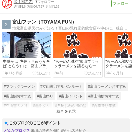
1932121
7
週間IN:
8
週間OUT:
37
月間IN:
25
富山ファン（TOYAMA FUN）
2
地元富山県民のみぞ知る！富山の隠れ家的飲食店を中心に、独自の切り口で紹介します。サクラ（おとり）や忖度はしていませんので、管理人思ったままの感想を歯に衣着せぬ物言いでの紹介とさせていただきます。
中華そば 虎矢（ちゅうかそ
“らーめん誠や”富山ブラッ
“らーめん誠や
ば とらや）は、富山ブラッ
クラーメンを語るなら一度
クラーメンを
クラーメンとしては３０年
は食べてみるべき味！
は食べてみる
1年11ヶ月前
2年前
2年1ヶ月前
以上の老舗。
#ブラックラーメン
#立山黒部アルペンルート
#富山ラーメンおすすめ
#富山鮨おすすめ
#富山祭り
#富山イベント
#富山海鮮おすすめ
#立山雪の大谷
#黒部ダム
#八尾おわら風の盆
#合掌造り集落
続きを表示
#黒部峡谷トロッコ電車
このブログのここがポイント
地域の特色と個性豊かな名所紹介