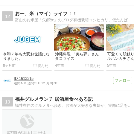
おー、米（マイ）ライフ！！
12
富山のお米屋「矢郷米」のブログ有機栽培コシヒカリ、低たんぱく米など扱うお米専門店。当日精米・分つき米できます。
令和７年も大変お世話にな
沖縄料理 「美ら夢」さん
可愛くて肌触
りました。
タコライス
ルハンカチさ
しました。
8ヶ月前
4年前
5年前
1613315
週間IN:
0
週間OUT:
12
月間IN:
0
福井グルメランチ 居酒屋食べある記
13
福井在住のグルメ食べ歩き、お酒が大好きな夫婦が、実際に足を運んだカフェ、ランチ、居酒屋等の感想を男目線、女目線で書いています。