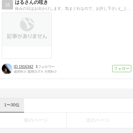
はるさんの呟き
15
休みの日はお出かけします。気まぐれなので、お許し下さい(__) #スマホ #Xperia #カメラ #写真 #ウサギ #ﾈｻﾞｰﾗﾝﾄﾞﾄﾞﾜｰﾌ
1916342
1
週間IN:
0
週間OUT:
4
月間IN:
0
1〜30位
前のページ
次のページ