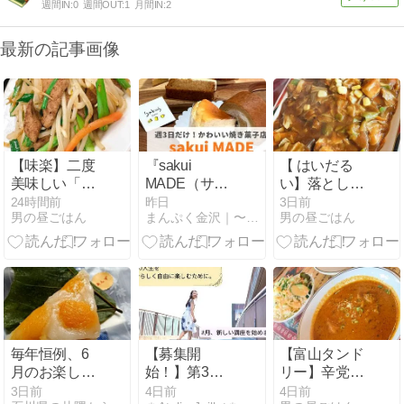
週間IN:
0
週間OUT:
1
月間IN:
2
最新の記事画像
【味楽】二度
『sakui
【 はいだる
美味しい「ニ
MADE（サク
い】落とした
ラレバ」でス
イメイド）』
百円玉を活が
24時間前
昨日
3日前
男の昼ごはん
まんぷく金沢｜〜美味しい金沢グルメでお腹いっぱい！〜
男の昼ごはん
タミナ丼
週3日だけの
イイと例える
かわいい焼き
女将さん
菓子やさん
毎年恒例、6
【募集開
【富山タンド
月のお楽しみ
始！】第3の
リー】辛党に
と言えばやっ
人生を、自分
お勧め町イン
3日前
4日前
4日前