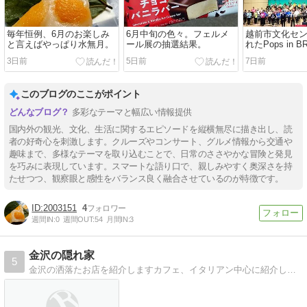
毎年恒例、6月のお楽しみ
6月中旬の色々。フェルメ
越前市文化セ
と言えばやっぱり水無月。
ール展の抽選結果。
れたPops in 
ントラバスと
3日前
5日前
7日前
このブログのここがポイント
多彩なテーマと幅広い情報提供
国内外の観光、文化、生活に関するエピソードを縦横無尽に描き出し、読
者の好奇心を刺激します。クルーズやコンサート、グルメ情報から交通や
趣味まで、多様なテーマを取り込むことで、日常のささやかな冒険と発見
を巧みに表現しています。スマートな語り口で、親しみやすく奥深さを持
たせつつ、観察眼と感性をバランス良く融合させているのが特徴です。
2003151
4
週間IN:
0
週間OUT:
54
月間IN:
3
金沢の隠れ家
5
金沢の洒落たお店を紹介しますカフェ、イタリアン中心に紹介していきます