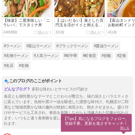
【味楽】二度美味しい「ニ
【 はいだるい】落とした百
【富山タンド
ラレバ」でスタミナ丼
円玉を活がイイと例える女
お勧め町イン
将さん
24時間前
3日前
4日前
#ラーメン
#富山ラーメン
#ブラックラーメン
#醤油ラーメン
#名物ラーメン
#人気ラーメン
#町中華
#町食堂
#炒飯
#定食
#名店
#名物
このブログのここがポイント
多彩な味わいとサービスの巧妙さ
各店とも個性豊かなテーマとこだわりが際立ち、味の深さとバラエティさ
に富んでいます。魚粉や黒マー油を駆使した濃密な味付け、札幌流や二郎
系など地域色豊かな味の趣向が絶妙に表現され、飽きさせません。盛り付
けやサービスも工夫され、食欲を刺激しながらも洗練された印象が伝わり
ます。いつもと違う食体験を楽しめる創意と情熱が詰まった一面も感じら
【Tips】気になるブログをフォロー。

登録不要。更新を逃さずキャッチ！
れます。
閉じる