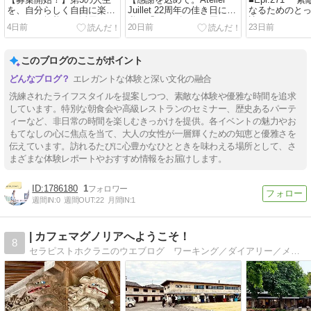
【募集開始！】第3の人生
【感謝を込めて。Atelier
■Epi.271 
を、自分らしく自由に楽し
Juillet 22周年の佳き日に、
なるためのと
むための教養とAI活用5日
私の「カクゴ」をお届けし
訣』 7月19日
4日前
20日前
23日前
間のオンライン講座
ます】
に迎える「20
強開運日」 編
このブログのここがポイント
エレガントな体験と深い文化の融合
洗練されたライフスタイルを提案しつつ、素敵な体験や優雅な時間を追求
しています。特別な朝食会や高級レストランのセミナー、歴史あるパーテ
ィーなど、非日常の時間を楽しむきっかけを提供。各イベントの魅力やお
もてなしの心に焦点を当て、大人の女性が一層輝くための知恵と優雅さを
伝えています。訪れるたびに心豊かなひとときを味わえる場所として、さ
まざまな体験レポートやおすすめ情報をお届けします。
1786180
1
週間IN:
0
週間OUT:
22
月間IN:
1
| カフェマグノリアへようこそ！
8
セラピストホクラニのウエブログ ワーキング／ダイアリー／メモリー／コラム／レビュー／ノベル／ファミリー／癒しサロンもくれん／マグノリア／金沢ウォーキング