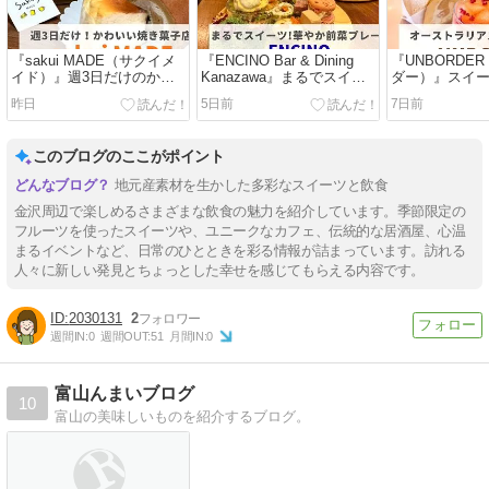
『sakui MADE（サクイメ
『ENCINO Bar & Dining
『UNBORDE
イド）』週3日だけのかわ
Kanazawa』まるでスイー
ダー）』スイ
いい焼き菓子やさん
ツ！華やかな前菜に心躍る
い！オースト
昨日
5日前
7日前
特別な夜を【PR】
ルのカフェ
このブログのここがポイント
地元産素材を生かした多彩なスイーツと飲食
金沢周辺で楽しめるさまざまな飲食の魅力を紹介しています。季節限定の
フルーツを使ったスイーツや、ユニークなカフェ、伝統的な居酒屋、心温
まるイベントなど、日常のひとときを彩る情報が詰まっています。訪れる
人々に新しい発見とちょっとした幸せを感じてもらえる内容です。
2030131
2
週間IN:
0
週間OUT:
51
月間IN:
0
富山んまいブログ
10
富山の美味しいものを紹介するブログ。