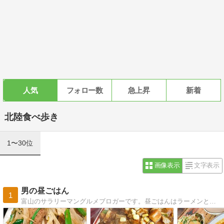
人気
フォロー数
急上昇
新着
北陸食べ歩き
1〜30位
画像表示
文字表示
男の昼ごはん
1
富山のサラリーマングルメブロガーです。昼ごはんはラーメンと町中華がほとんどですが、たまに酒場も挟みます。