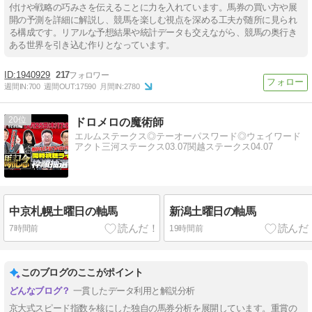
付けや戦略の巧みさを伝えることに力を入れています。馬券の買い方や展
開の予測を詳細に解説し、競馬を楽しむ視点を深める工夫が随所に見られ
る構成です。リアルな予想結果や統計データも交えながら、競馬の奥行き
ある世界を引き込む作りとなっています。
1940929
217
週間IN:
700
週間OUT:
17590
月間IN:
2780
20
ドロメロの魔術師
エルムステークス◎テーオーパスワード◎ウェイワード
アクト三河ステークス03.07関越ステークス04.07
中京札幌土曜日の軸馬
新潟土曜日の軸馬
7時間前
19時間前
このブログのここがポイント
一貫したデータ利用と解説分析
京大式スピード指数を核にした独自の馬券分析を展開しています。重賞の