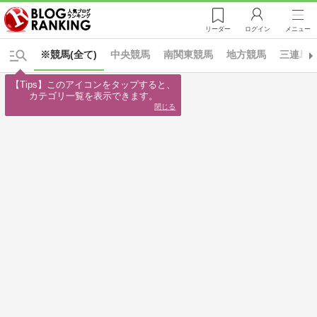
リーダー
ログイン
メニュー
※競馬(全て)
中央競馬
南関東競馬
地方競馬
三連単
【Tips】このアイコンをタップすると、

カテゴリ一覧を表示できます。
閉じる