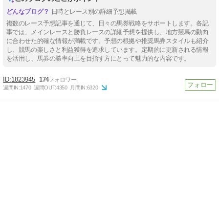
日時とレース別の詳細予想掲載
複数のレース予想記事を通じて、日々の馬券戦略をサポートします。各記
事では、メインレースと勝負レースの詳細予想を提供し、地方競馬の動向
に合わせた的確な情報が満載です。予想の根拠や推奨馬券スタイルも紹介
し、競馬の楽しさと利益獲得を追求しています。定期的に更新される情報
を活用し、馬券の勝率向上を目指す方にとって魅力的な内容です。
1823945
174
週間IN:
1470
週間OUT:
4350
月間IN:
6320