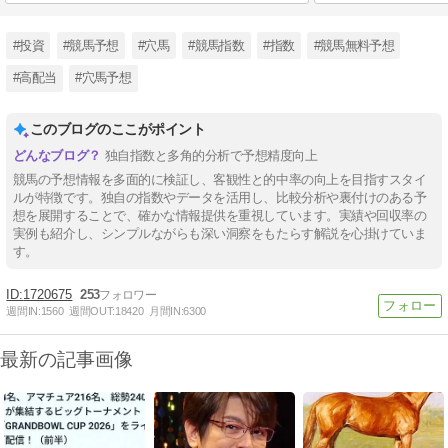
#投資
#競馬予想
#穴馬
#競馬指数
#指数
#競馬無料予想
#高配当
#穴馬予想
このブログのここがポイント
独自指数と多角的分析で予想精度向上
競馬の予想情報を多面的に検証し、客観性と的中率の向上を目指すスタイ
ルが特徴です。独自の指数やデータを活用し、比較分析や裏付けのある予
想を展開することで、確かな情報提供を重視しています。実績や回収率の
実例も紹介し、シンプルながらも深い洞察をもたらす解説を心掛けていま
す。
1720675
253
週間IN:
1560
週間OUT:
18420
月間IN:
6300
最新の記事画像