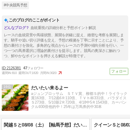
#中央競馬予想
このブログのここがポイント
血統重視の詳細分析と予想ポイント解説
レースの血統背景や馬場状態、展開を的確に捉え、緻密な考察を展開しま
す。騎手や追い切り評価も交え、予想の根拠を丁寧に示すことにより、予
想の裏付けを強化。多角的な視点からレースの予測や傾向分析を行い、一
つ一つの馬券選択に理論的裏付けを提示します。競馬の奥深さに触れつ
つ、鮮やかなポイントを押さえる解説が特徴です。
2126381
47
週間IN:
810
週間OUT:
1820
月間IN:
3020
16
だいたい来るよー
aジュンブロッサム ＳＴＶ賞、柳都Ｓ的中！ライラック
賞163倍、7/12函6Ｒ110倍、ＴＶｈ杯331倍、パラダイス
Ｓ273倍、5/10新2Ｒ720倍、4/18中5Ｒ1543倍、カーバン
クル930倍他的中！25年は万馬券的中30本
関越Ｓと08/08（土）【軸馬予想】だいたい来るよー