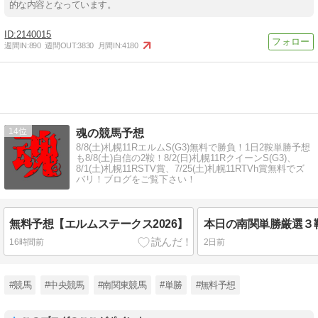
的な内容となっています。
2140015
週間IN:
890
週間OUT:
3830
月間IN:
4180
14
魂の競馬予想
8/8(土)札幌11RエルムS(G3)無料で勝負！1日2鞍単勝予想
も8/8(土)自信の2鞍！8/2(日)札幌11RクイーンS(G3)、
8/1(土)札幌11RSTV賞、7/25(土)札幌11RTVh賞無料でズ
バリ！ブログをご覧下さい！
無料予想【エルムステークス2026】
16時間前
2日前
#競馬
#中央競馬
#南関東競馬
#単勝
#無料予想