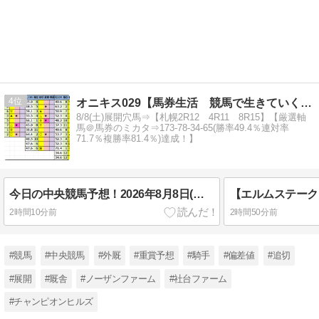
4
オニキス029【馬券生活 競馬で生きていく】競馬偏差値で攻略
8/8(土)展開穴馬⇒【札幌2R12 4R11 8R15】【厳選軸
馬＠馬券のミカタ⇒173-78-34-65(勝率49.4％連対率
71.7％複勝率81.4％)達成！】
今日の中央競馬予想！2026年8月8日(土)【新潟･中京･札幌】
2時間10分前
2時間50分前
#競馬
#中央競馬
#外厩
#重賞予想
#騎手
#偏差値
#追切
#展開
#厩舎
#ノーザンファーム
#社台ファーム
#チャンピオンヒルズ