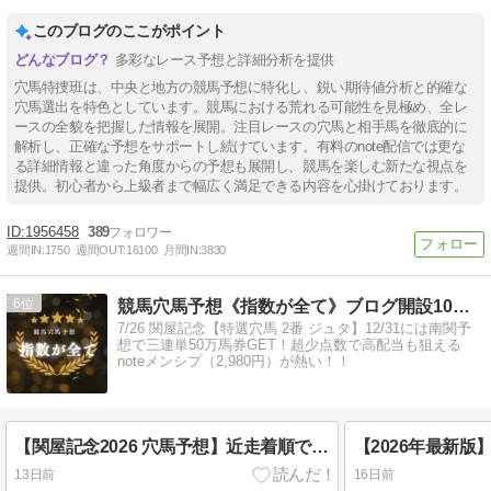
このブログのここがポイント
多彩なレース予想と詳細分析を提供
穴馬特捜班は、中央と地方の競馬予想に特化し、鋭い期待値分析と的確な
穴馬選出を特色としています。競馬における荒れる可能性を見極め、全レ
ースの全貌を把握した情報を展開。注目レースの穴馬と相手馬を徹底的に
解析し、正確な予想をサポートし続けています。有料のnote配信では更な
る詳細情報と違った角度からの予想も展開し、競馬を楽しむ新たな視点を
提供。初心者から上級者まで幅広く満足できる内容を心掛けております。
1956458
389
週間IN:
1750
週間OUT:
16100
月間IN:
3830
6
競馬穴馬予想《指数が全て》ブログ開設10年！！
7/26 関屋記念【特選穴馬 2番 ジュタ】12/31には南関予
想で三連単50万馬券GET！超少点数で高配当も狙える
noteメンシプ（2,980円）が熱い！！
【関屋記念2026 穴馬予想】近走着順では見抜けない“新潟外回りで巻き返す伏兵”
13日前
16日前