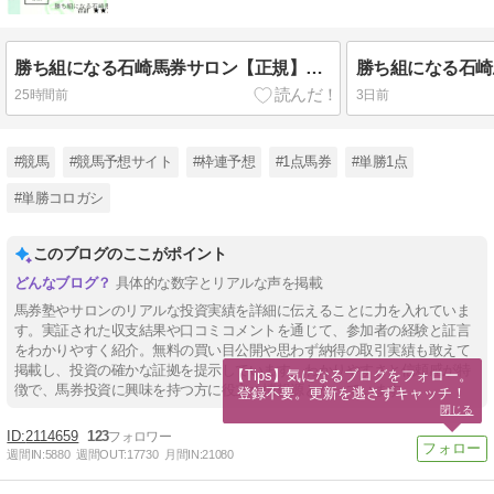
勝ち組になる石崎馬券サロン【正規】口コミ,結果,検証,実証,単勝１点コロガシ,石崎メルマガ
25時間前
3日前
#競馬
#競馬予想サイト
#枠連予想
#1点馬券
#単勝1点
#単勝コロガシ
このブログのここがポイント
具体的な数字とリアルな声を掲載
馬券塾やサロンのリアルな投資実績を詳細に伝えることに力を入れていま
す。実証された収支結果や口コミコメントを通じて、参加者の経験と証言
をわかりやすく紹介。無料の買い目公開や思わず納得の取引実績も敢えて
掲載し、投資の確かな証拠を提示しています。わかりやすさと信頼感が特
【Tips】気になるブログをフォロー。

徴で、馬券投資に興味を持つ方に役立つ情報源となっています。
登録不要。更新を逃さずキャッチ！
閉じる
2114659
123
週間IN:
5880
週間OUT:
17730
月間IN:
21080