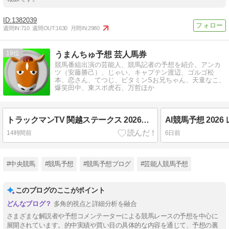
1382039
週間IN:
710
週間OUT:
1630
月間IN:
2980
19
うまんちゅ予想 芸人馬券
競馬番組出演の芸能人、競馬記者の予想を紹介。アンカ
ツ（安藤勝己）、じゃい、キャプテン渡辺、ゴルゴ松
本、恋さん、てつじ、ビタミンSお兄ちゃん、天童なこ、
爆笑田中、東スポ虎石、万哲ほか
トラックマンTV 関越ステークス 2026「自信の勝負レース」予想と買い目
14時間前
6日前
#中央競馬
#競馬予想
#競馬予想ブログ
#芸能人競馬予想
このブログのここがポイント
多角的視点と詳細分析を融合
さまざまな解説者や予想コメンテーターによる競馬レースの予想を中心に
展開されています。的中実績や買い目の具体的な内容を通じて、予想の裏