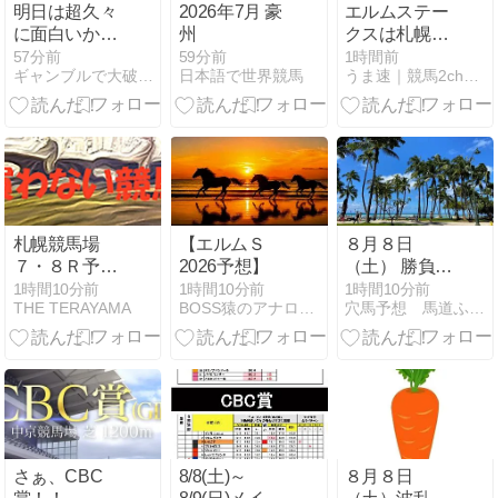
明日は超久々
2026年7月 豪
エルムステー
に面白いかも
州
クスは札幌ダ
しれない
ート1700mの
57分前
59分前
1時間前
ギャンブルで大破滅 | 宇宙一ツイている漢になったＮ島…
日本語で世界競馬
うま速｜競馬2chまとめサイト
適性が鍵を握
る一戦
札幌競馬場
【エルムＳ
８月８日
７・８Ｒ予想
2026予想】
（土） 勝負・
公開！
注目レース
1時間10分前
1時間10分前
1時間10分前
THE TERAYAMA
BOSS猿のアナログ肉眼競馬
穴馬予想 馬道ふたたび -人気薄の馬はいつ走るのか？-
さぁ、CBC
8/8(土)～
８月８日