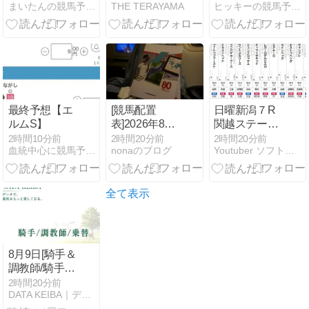
まいたんの競馬予想ブログ
THE TERAYAMA
ヒッキーの競馬予想ブログ【追い切り+外厩】
の馬がしっか
馬予想
りこのレース
に向けて調整
してきた印象
です！
最終予想【エ
[競馬配置
日曜新潟７R
ルムS】
表]2026年8月
関越ステーク
9日 新潟/中京/
ス 予想
2時間10分前
2時間20分前
2時間20分前
血統中心に競馬予想。目指せ回収率100%越え
nonaのブログ
Youtuber ソフトさんの競馬ヨソー！ブログ
札幌
全て表示
8月9日[騎手＆
調教師/騎手乗
り替わりデー
2時間20分前
DATA KEIBA｜データで、競馬はもっと楽しくなる。
タ]