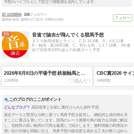
予想のバイブルとして役立つ情報源を志向しています。
1028894
266
週間IN:
4100
週間OUT:
13170
月間IN:
21440
3
音速で諭吉が飛んでくる競馬予想
８０％軸馬情報とサイン。Z:11.16.8番 A：4,6,11番
B：軸馬：新潟4R3番、C：荒れる馬：1,3,7,18番。3年連
続で回収率100%超えの札幌ダート予想
2026年8月8日の平場予想 鉄板軸馬と穴馬と条件戦予想付き
11時間前
14時間前
このブログのここがポイント
高回収率と分析に裏付けられた的中予想
過去データと堅実な分析に基づく馬券予想を提供し、継続的な成功例を示
すことに重点を置いています。競馬のレース展開や馬の能力を詳細に解説
し、信頼性の高い軸馬や穴馬を厳選して紹介します。無料情報の利用法や
買い目の示唆も明確に伝え、馬券予想の確信度を高める工夫が散りばめら