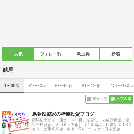
人気
フォロー数
急上昇
新着
競馬
1〜30位
31〜60位
61〜90位
91〜120位
121〜150位
画像表示
文字表示
1
馬券投資家の枠連投資ブログ
競馬情報サイト運営１８年目、業界唯一の成績保証、返
金制度付き、８日９日開催注目２歳新馬、日曜新潟１Rラ
ガリーガ手塚厩舎、中京２Rリアンファニ野中厩舎