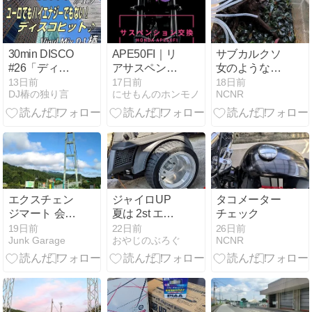
喫
30min DISCO
APE50FI｜リ
サブカルクソ
#26「ディス
アサスペンシ
女のような更
コ・ポップ」
ョン交換｜
新
13日前
17日前
18日前
DJ椿の独り言
にせもんのホンモノ
NCNR
SHIFT UP製
サスペンショ
ンの取付手順
と注意点
エクスチェン
ジャイロUP
タコメーター
ジマート 会場
夏は 2st エン
チェック
変更 6、7月
ジンのオイル
19日前
22日前
26日前
Junk Garage
おやじのぶろぐ
NCNR
の燃える匂い
が好き