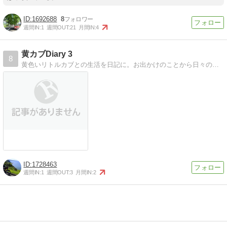
1692688
8
週間IN:
1
週間OUT:
21
月間IN:
4
黄カブDiary 3
8
黄色いリトルカブとの生活を日記に。お出かけのことから日々の出来事まで。カフェカブや北海道への記録にも。
1728463
週間IN:
1
週間OUT:
3
月間IN:
2