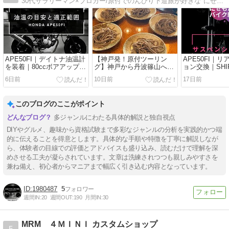
30代サラリーマン×ブロガー/原付でのんびり下道旅が好きな"にせもん＠普通の凡人”です！/Twitter・Instagram・Pinterestもやってますので、フォローお願いします！
APE50FI｜デイトナ油温計
【神戸発！原付ツーリン
APE50FI｜
を装着｜80ccボアアップ車
グ】神戸から丹波篠山へ！
ョン交換｜SHI
の夏場の油温を実測
「篠山そば 市川」で皿そば
スペンション
6日前
10日前
17日前
と鯖寿司を満喫
注意点
このブログのここがポイント
多ジャンルにわたる具体的解説と独自視点
DIYやグルメ、趣味から資格試験まで多彩なジャンルの分析を実践的かつ端
的に伝えることを得意とします。具体的な手順や特徴を丁寧に解説しなが
ら、体験者の目線での評価とアドバイスも盛り込み、読むだけで理解を深
めさせる工夫が凝らされています。文章は洗練されつつも親しみやすさを
兼ね備え、初心者からマニアまで幅広く引き込む内容となっています。
1980487
5
週間IN:
20
週間OUT:
190
月間IN:
30
MRM ４ＭＩＮＩ カスタムショップ
5