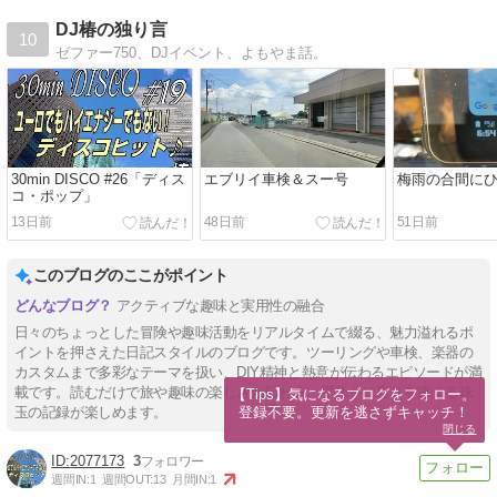
DJ椿の独り言
10
ゼファー750、DJイベント、よもやま話。
30min DISCO #26「ディス
エブリイ車検＆スー号
梅雨の合間に
コ・ポップ」
13日前
48日前
51日前
このブログのここがポイント
アクティブな趣味と実用性の融合
日々のちょっとした冒険や趣味活動をリアルタイムで綴る、魅力溢れるポ
イントを押さえた日記スタイルのブログです。ツーリングや車検、楽器の
カスタムまで多彩なテーマを扱い、DIY精神と熱意が伝わるエピソードが満
載です。読むだけで旅や趣味の楽しさが伝わる、平凡さに彩りを添える珠
【Tips】気になるブログをフォロー。

登録不要。更新を逃さずキャッチ！
玉の記録が楽しめます。
閉じる
2077173
3
週間IN:
1
週間OUT:
13
月間IN:
1