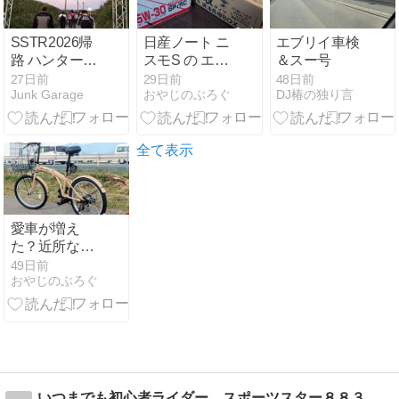
SSTR2026帰
日産ノート ニ
エブリイ車検
路 ハンターカ
スモS の エン
＆スー号
ブ
ジンオイル と
27日前
29日前
48日前
Junk Garage
おやじのぶろぐ
DJ椿の独り言
エレメント交
換の日
全て表示
愛車が増え
た？近所なら
20インチ折り
49日前
おやじのぶろぐ
たたみ式で十
分に事は足り
そう
いつまでも初心者ライダー スポーツスター８８３日記