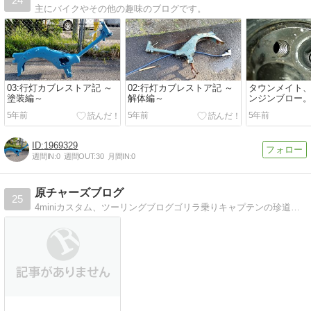
24
主にバイクやその他の趣味のブログです。
03:行灯カブレストア記 ～
02:行灯カブレストア記 ～
タウンメイト
塗装編～
解体編～
ンジンブロー
5年前
5年前
5年前
1969329
週間IN:
0
週間OUT:
30
月間IN:
0
原チャーズブログ
25
4miniカスタム、ツーリングブログゴリラ乗りキャプテンの珍道中日記