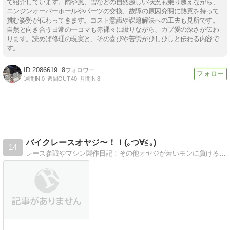
て紹介しています。雨や風、雪などの自然激しい状況も乗り越えながら、
エンジンオーバーホールやパーツの交換、故障の原因究明に熱意を持って
挑む姿勢が伝わってきます。コスト意識や課題解決への工夫も見所です。
自然と向き合う日常の一コマも赤裸々に綴りながら、カブ愛の深さが伝わ
ります。読めば修理の現実と、その喜びや苦労がひしひしと伝わる内容で
す。
2086619
8
週間IN:
0
週間OUT:
40
月間IN:
8
バイクレースオヤジ〜！！(｡つ∀≦｡)
14
レース参戦やマシン製作日記！その他オヤジが若いモンに負けるか〜！とレースに奮闘してます！