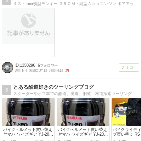
４ストmini横型モンキー.ＧＲＯＭ・縦型Ａｐｅエンジン.ボアアップ.カスタム下町職人のフィードバック
1350296
6
週間IN:
6
週間OUT:
12
月間IN:
12
とある酷道好きのツーリングブログ
6
スクーターやオフ車での酷道、廃道、旧道、林道探索ツーリングブログです。
バイクヘルメット買い替え
バイクヘルメット買い替え
バイクライデ
ヤマハ ワイズギア YJ-20
ヤマハ ワイズギア YJ-20
ブ買い替え R
ゼニス
ゼニス
RST664カー