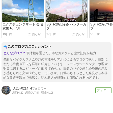
エクスチェンジマート 会場
SSTR2026帰路 ハンターカ
SSTR2026本
変更 6、7月
ブ
ブ
19日前
27日前
56日前
このブログのここがポイント
実体験を通じた丁寧なカスタムと旅の記録が魅力
多彩なバイクカスタムや旅の模様をリアルに伝えるブログであり、細部に
わたる準備や工夫を詳細に紹介しています。レースやツーリング、修理や
収集に関するエピソードが散りばめられ、筆者のバイク愛と経験値の厚み
が感じられる文章構成となっています。日常のちょっとした発見から本格
的な改造実践まで幅広く、訪れる人が好奇心を刺激される内容です。
2070214
4
週間IN:
20
週間OUT:
84
月間IN:
108