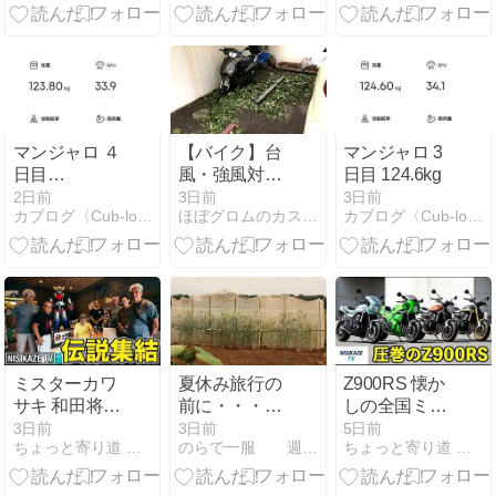
マンジャロ ４
【バイク】台
マンジャロ 3
日目
風・強風対
日目 124.6kg
123.8kg（-3.2kg）
策！風速何
2日前
3日前
3日前
カブログ〈Cub-log〉
ほぼグロムのカスタム日記
カブログ〈Cub-log〉
m/sが走行の
限界？駐輪の
倒れ防止も解
説！
ミスターカワ
夏休み旅行の
Z900RS 懐か
サキ 和田将宏
前に・・・ハ
しの全国ミー
さん
ニーバンタム
ティング
3日前
3日前
5日前
ちょっと寄り道 日記
のらで一服 週末百姓物語と鉄の庵生活
ちょっと寄り道 日記
のタヌキ対策
です