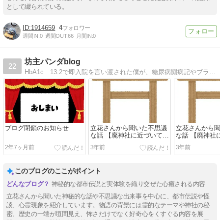
として綴られている。
1914659
4
週間IN:
0
週間OUT:
66
月間IN:
0
坊主パンダblog
22
HbA1c 13.2で即入院を言い渡された僕が、糖尿病闘病記やブラック会社での体験談、中古住宅を買った時のこと、原付2種ライフをメインに書いています。
ブログ閉鎖のお知らせ
立花さんから聞いた不思議
立花さんから
な話 【廃神社に近づいては
な話 【廃神社
いけない⑤】
いけない④】
2年7ヶ月前
3年前
3年前
このブログのここがポイント
神秘的な都市伝説と実体験を織り交ぜた心癒される内容
立花さんから聞いた神秘的な話や不思議な出来事を中心に、都市伝説や怪
談、心霊現象を紹介しています。物語の背景には霊的なテーマや神社の秘
密、歴史の一端が垣間見え、怖さだけでなく好奇心をくすぐる内容を展