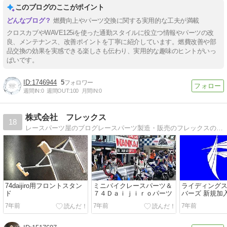
このブログのここがポイント
燃費向上やパーツ交換に関する実用的な工夫が満載
クロスカブやWAVE125iを使った通勤スタイルに役立つ情報やパーツの改
良、メンテナンス、改善ポイントを丁寧に紹介しています。燃費改善や部
品交換の効果を実感できる楽しさも伝わり、実用的な趣味のヒントがいっ
ぱいです。
1746944
5
週間IN:
0
週間OUT:
100
月間IN:
0
株式会社 フレックス
18
レースパーツ屋のブログレースパーツ製造・販売のフレックスの日々
74daijiro用フロントスタン
ミニバイクレースパーツ＆
ライディング
ド
７４Ｄａｉｊｉｒｏパーツ
バーズ 新規加
7年前
7年前
7年前