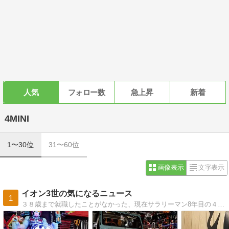
人気
フォロー数
急上昇
新着
4MINI
1〜30位
31〜60位
画像表示
文字表示
イオン3世の気になるニュース
1
３８歳まで就職したことがなかった、現在サラリーマン8年目の４6歳というパンチのきいた中年男性の日記。