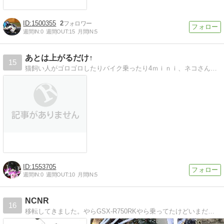
1500355
2
週間IN:
0
週間OUT:
15
月間IN:
5
あとは上がるだけ↑
15
猫飼い人がゴロゴロしたりバイク乗ったり4ｍｉｎｉ、ネコさん、お子様、とか写真とか色々です^^
1553705
週間IN:
0
週間OUT:
10
月間IN:
5
NCNR
16
移転してきました。やらGSX-R750RKやら乗ってたけどいまだに持っててそして一番愛するのはZXR750R。