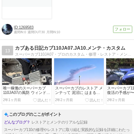
1269583
週間IN:
0
週間OUT:
30
月間IN:
10
カブある日記カブ110JA07.JA10.メンテ・カスタム
13
スーパーカブ110JA07・プロのカスタム・修理・レストア・メンテナンス役立つアイテム・書籍などを紹介
唯一稼働のスーパーカブ
スーパーカブのレストア メ
スーパーカブ11
110JA07の風防 ウィンドス
ンテって 泥沼に はまる
復活の予感が〜〜
クリーンを 交換(^O^)
と・・・・・・新車が 欲し
2年1ヶ月前
2年2ヶ月前
2年2ヶ月前
く なる(´・ω・｀)
このブログのここがポイント
レストアとメンテのリアルな記録
スーパーカブ110の修理やレストアに取り組む実践的な記録を詳細にわたっ