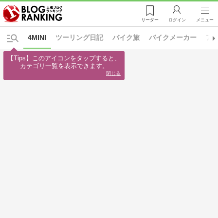
リーダー
ログイン
メニュー
4MINI
ツーリング日記
バイク旅
バイクメーカー
ア
【Tips】このアイコンをタップすると、

カテゴリ一覧を表示できます。
閉じる