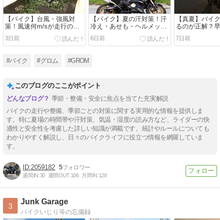
【バイク】台風・強風対
【バイク】夏の汗対策！汗
【真夏】バイ
策！風速何m/sが走行の限
冷え・あせも・ヘルメット
るのが正解？
界？駐輪の倒れ防止も解
の汗だれ対処法！
リングのすす
3日前
6日前
7日前
説！
#バイク
#グロム
#GROM
このブログのここがポイント
季節・整備・安全に焦点を当てた充実解説
バイクの走行や整備、季節ごとの対策に関する実用的な情報を提供しま
す。特に夏場の時間帯や汗対策、気温・湿度の読み方など、ライダーの快
適性と安全性を考慮した詳しい知識が満載です。統計やルールについても
わかりやすく解説し、日々のバイクライフに役立つ情報を網羅していま
す。
2059182
5
週間IN:
30
週間OUT:
106
月間IN:
128
Junk Garage
3
バイクいじり等の忘備録