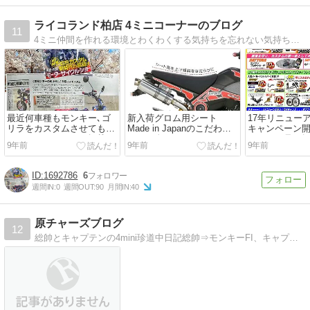
ライコランド柏店 4ミニコーナーのブログ
11
4ミニ仲間を作れる環境とわくわくする気持ちを忘れない気持ちをいつまでも持てるように！そんな空間演出とイカしたサービスを目指しております！
最近何車種もモンキー､ゴ
新入荷グロム用シート
17年リニュー
リラをカスタムさせてもら
Made in Japanのこだわ
キャンペーン開
いました！モトモト掲載！
り！／春セール！／CR-1マ
ヤフィー号(ゴ
9年前
9年前
9年前
フラー応援！
タム日記！
1692786
6
週間IN:
0
週間OUT:
90
月間IN:
40
原チャーズブログ
12
総帥とキャプテンの4mini珍道中日記総帥⇒モンキーFI、キャプテン⇒ゴリラ