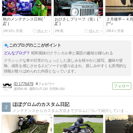
秋のメンテナンス日和( ﾟ
おひさしブリーフ（笑）( ﾟ
２月後半～４
Дﾟ)
Дﾟ)
(^^♪
1年10ヶ月前
2年前
2年4ヶ月前
このブログのここがポイント
昭和風味のクラシカル車と園芸の趣味が綴られる
クラシックな車や日常のちょっとした楽しみを軽やかに描写。趣味や冒
険、成長を感じさせるエピソードが盛り込まれ、親しみやすくも実用的な
情報が散りばめられた内容となっています。
1776479
4
週間IN:
60
週間OUT:
130
月間IN:
200
ほぼグロムのカスタム日記
2
メンテナンスからカスタム方法までグロムについて紹介しています！