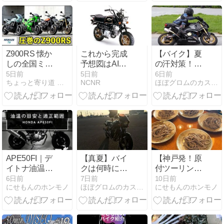
Z900RS 懐か
これから完成
【バイク】夏
しの全国ミー
予想図はAIに
の汗対策！汗
ティング
まかせる
冷え・あせ
5日前
5日前
6日前
ちょっと寄り道 日記
NCNR
ほぼグロムのカスタム日記
も・ヘルメッ
トの汗だれ対
処法！
APE50FI｜デ
【真夏】バイ
【神戸発！原
イトナ油温計
クは何時に走
付ツーリン
を装着｜80cc
るのが正解？
グ】神戸から
6日前
7日前
10日前
にせもんのホンモノ
ほぼグロムのカスタム日記
にせもんのホンモノ
ボアアップ車
早朝・夜ツー
丹波篠山へ！
の夏場の油温
リングのすす
「篠山そば 市
を実測
め！
川」で皿そば
と鯖寿司を満