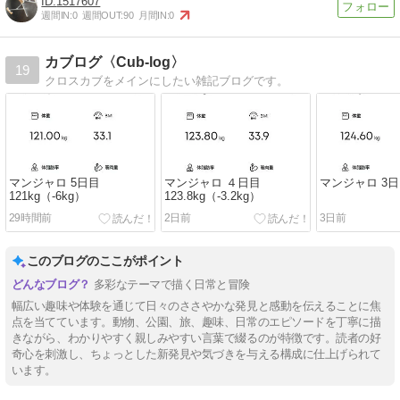
1517607
週間IN:
0
週間OUT:
90
月間IN:
0
カブログ〈Cub-log〉
19
クロスカブをメインにしたい雑記ブログです。
マンジャロ 5日目
マンジャロ ４日目
マンジャロ 3日目 
121kg（-6kg）
123.8kg（-3.2kg）
29時間前
2日前
3日前
このブログのここがポイント
多彩なテーマで描く日常と冒険
幅広い趣味や体験を通じて日々のささやかな発見と感動を伝えることに焦
点を当てています。動物、公園、旅、趣味、日常のエピソードを丁寧に描
きながら、わかりやすく親しみやすい言葉で綴るのが特徴です。読者の好
奇心を刺激し、ちょっとした新発見や気づきを与える構成に仕上げられて
います。