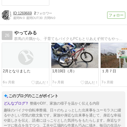
1269669
2
週間IN:
0
週間OUT:
30
月間IN:
0
やってみる
26
群馬の片隅から、子育てもバイクもPCもとりあえず何でもやってみる。最近は幼稚園児ブログもはじまりました。その幼稚園児も小学生です。
2月となりました
1月19日（月）
１月７日
6ヶ月前
7ヶ月前
7ヶ月前
このブログのここがポイント
整備やDIY、家族の様子を温かく伝える内容
趣味のバイクや自転車整備、日々のちょっとした出来事をユーモラスに綴
るやさしい空気の散文集です。家族や身近な出来事を通じて、身近な幸福
や楽しさを伝え、読者にほっこりとした気持ちをもたらします。身近なテ
ーマに焦点を当てつつ、工夫や工場的な作業も巧みに描き、毎日の生活か