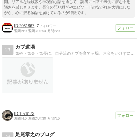
開。リアルな経験談や神秘的な話を通じて、読者に日常の裏側に潜む不思
議さを感じさせます。長年の語り継ぎやエピソードのながれを大切にしな
がら、心に残る物語を届けているのが特徴です。
2061867
7
週間IN:
0
週間OUT:
54
月間IN:
0
カブ道場
23
気軽・気楽・気長に、自分流のカブを育てる場。お金をかけずに、手間 暇 愛情で、ノーマル感を損なわず、通勤、ツーリングなど、日常に使えるカブ仲間の情報交換の広場。
1976173
週間IN:
0
週間OUT:
30
月間IN:
0
足尾章之のブログ