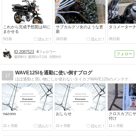
これから完成予想図はAIに
サブカルクソ女のような更
タコメーター
まかせる
新
5日前
18日前
26日前
2087523
4
週間IN:
0
週間OUT:
210
月間IN:
0
WAVE125Iを通勤に使い倒すブログ
17
ほぼ通勤と買い物にしか使わないタイカブWAVE125iのメンテナンスとカスタムの記録
nazono
おしらせ
クロスカブに
付け
11ヶ月前
11ヶ月前
11ヶ月前