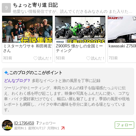
ちょっと寄り道 日記
9
他愛ない情報発信ですが、読んでくださるみなさんの また入りたくなるような、喫茶店、立ち飲み屋、ショットバー、 居酒屋、バイクショップ、カーショップ,おもちゃ屋…
ミスターカワサキ 和田将宏
Z900RS 懐かしの全国ミー
kawasaki Z750
さん
ティング
3日前
5日前
7日前
このブログのここがポイント
多彩なイベントと旅の風景を丁寧に記録
ツーリングやミーティング、車両カスタムの様子を臨場感たっぷりに伝
え、わくわく感を呼び起こします。映像や写真をふんだんに使い、コアな
車・バイク愛好家だけでなく、幅広い層も魅了します。季節の風景や現地
レポートも網羅し、バイクや車の趣味を存分に楽しめる場となっていま
す。
1796459
7
週間IN:
1
週間OUT:
17
月間IN:
1