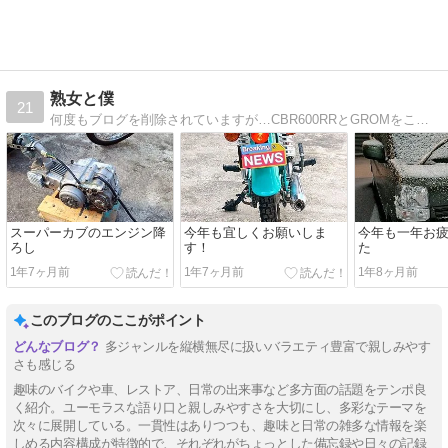
熟女と僕
21
何度もブログを削除されていますが…CBR600RRとGROMをこよなく愛す熟女好きのブログです
スーパーカブのエンジン降
今年も宜しくお願いしま
今年も一年お
ろし
す！
た
1年7ヶ月前
1年7ヶ月前
1年8ヶ月前
このブログのここがポイント
多ジャンルを縦横無尽に扱いバラエティ豊富で親しみやす
さも感じる
趣味のバイクや車、レストア、日常の出来事など多方面の話題をテンポ良
く紹介。ユーモラスな語り口と親しみやすさを大切にし、多彩なテーマを
次々に展開している。一貫性はありつつも、趣味と日常の雑多な情報を楽
しめる内容構成が特徴的で、それぞれがちょっとした備忘録や日々の記録