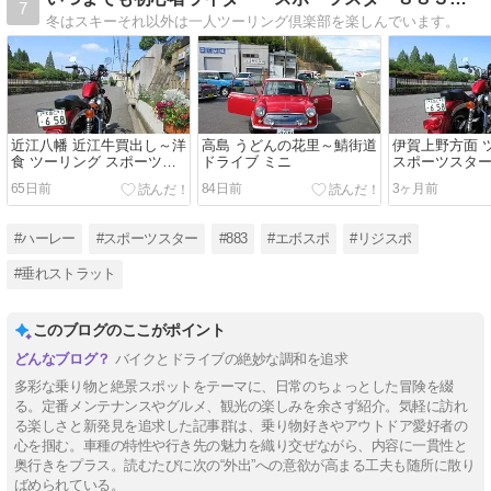
7
冬はスキーそれ以外は一人ツーリング倶楽部を楽しんでいます。
近江八幡 近江牛買出し～洋
高島 うどんの花里～鯖街道
伊賀上野方面 
食 ツーリング スポーツス
ドライブ ミニ
スポーツスタ
ター
65日前
84日前
3ヶ月前
#ハーレー
#スポーツスター
#883
#エボスポ
#リジスポ
#垂れストラット
このブログのここがポイント
バイクとドライブの絶妙な調和を追求
多彩な乗り物と絶景スポットをテーマに、日常のちょっとした冒険を綴
る。定番メンテナンスやグルメ、観光の楽しみを余さず紹介。気軽に訪れ
る楽しさと新発見を追求した記事群は、乗り物好きやアウトドア愛好者の
心を掴む。車種の特性や行き先の魅力を織り交ぜながら、内容に一貫性と
奥行きをプラス。読むたびに次の“外出”への意欲が高まる工夫も随所に散り
ばめられている。