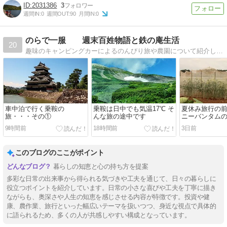
2031386
3
週間IN:
0
週間OUT:
90
月間IN:
0
のらで一服 週末百姓物語と鉄の庵生活
20
趣味のキャンピングカーによるのんびり旅や農園について紹介しています。
車中泊で行く乗鞍の
乗鞍は日中でも気温17℃ そ
夏休み旅行の
旅・・・その①
んな旅の途中です
ニーバンタム
です
9時間前
18時間前
3日前
このブログのここがポイント
暮らしの知恵と心の持ち方を提案
多彩な日常の出来事から得られる気づきや工夫を通じて、日々の暮らしに
役立つポイントを紹介しています。日常の小さな喜びや工夫を丁寧に描き
ながらも、奥深さや人生の知恵を感じさせる内容が特徴です。投資や健
康、農作業、旅行といった幅広いテーマを扱いつつ、身近な視点で具体的
に語られるため、多くの人が共感しやすい構成となっています。