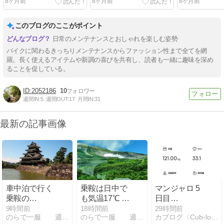
8ヶ月前
8ヶ月前
8ヶ月前
ーグローブ
このブログのここがポイント
日常のメンテナンスとおしゃれを楽しむ姿勢
バイクに関わるきっちりメンテナンスからファッション性まで全てを網
羅。長く使えるアイテムや新調の喜びを共有し、読者も一緒に趣味を深め
ることを促している。
2052186
10
週間IN:
5
週間OUT:
17
月間IN:
31
最新の記事画像
車中泊で行く
乗鞍は日中で
マンジャロ 5
乗鞍の
も気温17℃ そ
日目
旅・・・その
んな旅の途中
121kg（-6kg）
9時間前
18時間前
29時間前
のらで一服 週末百姓物語と鉄の庵生活
のらで一服 週末百姓物語と鉄の庵生活
カブログ〈Cub-log〉
①
です