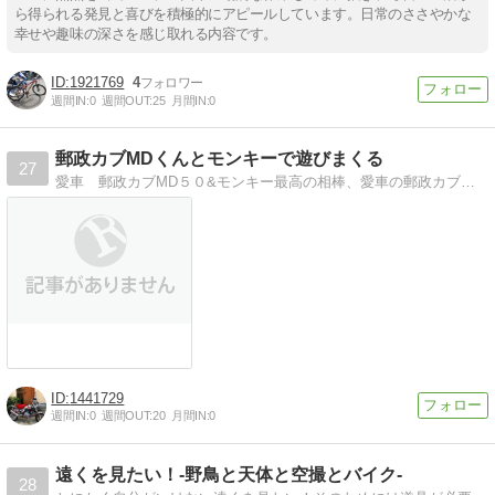
ら得られる発見と喜びを積極的にアピールしています。日常のささやかな
幸せや趣味の深さを感じ取れる内容です。
1921769
4
週間IN:
0
週間OUT:
25
月間IN:
0
郵政カブMDくんとモンキーで遊びまくる
27
愛車 郵政カブMD５０&モンキー最高の相棒、愛車の郵政カブで行く株主走会 今日は何処へ？？・・
1441729
週間IN:
0
週間OUT:
20
月間IN:
0
遠くを見たい！-野鳥と天体と空撮とバイク-
28