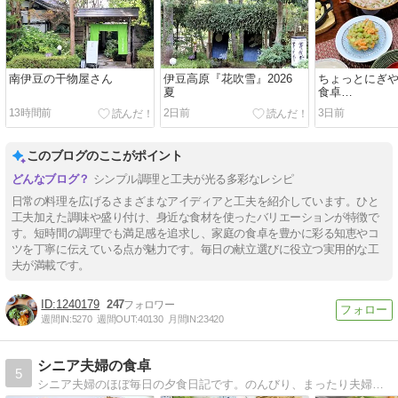
南伊豆の干物屋さん
伊豆高原『花吹雪』2026
ちょっとにぎ
夏
食卓…
13時間前
2日前
3日前
このブログのここがポイント
シンプル調理と工夫が光る多彩なレシピ
日常の料理を広げるさまざまなアイディアと工夫を紹介しています。ひと
工夫加えた調味や盛り付け、身近な食材を使ったバリエーションが特徴で
す。短時間の調理でも満足感を追求し、家庭の食卓を豊かに彩る知恵やコ
ツを丁寧に伝えている点が魅力です。毎日の献立選びに役立つ実用的な工
夫が満載です。
1240179
247
週間IN:
5270
週間OUT:
40130
月間IN:
23420
シニア夫婦の食卓
5
シニア夫婦のほぼ毎日の夕食日記です。のんびり、まったり夫婦のおとぼけの毎日をつづります。