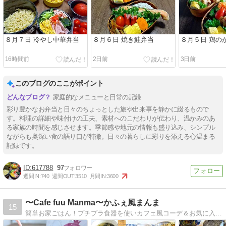
８月７日 冷やし中華弁当
８月６日 焼き鮭弁当
８月５日 鶏の
16時間前
2日前
3日前
このブログのここがポイント
家庭的なメニューと日常の記録
彩り豊かなお弁当と日々のちょっとした旅や出来事を静かに綴るもので
す。料理の詳細や味付けの工夫、素材へのこだわりが伝わり、温かみのあ
る家族の時間を感じさせます。季節感や地元の情報も盛り込み、シンプル
ながらも奥深い食の語り口が特徴。日々の暮らしに彩りを添える心温まる
記録です。
617788
97
週間IN:
740
週間OUT:
3510
月間IN:
3600
〜Cafe fuu Manma〜かふぇ風まんま
15
簡単お家ごはん！プチプラ食器を使いカフェ風コーデ＆お気に入り雑貨