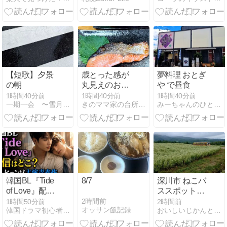
と使い切る確
麦
推しケーキ記
認方法
念日☆
【短歌】夕景
歳とった感が
夢料理 おとぎ
の朝
丸見えのお献
や で昼食
立
1時間40分前
1時間40分前
1時間40分前
一期一会 〜雪月花のとき…〜
きのママ家の台所から
みーちゃんのひとり言
韓国BL『Tide
8/7
深川市 ねこバ
of Love』配信
ススポット、
はどこ？キム
戸外炉峠
2時間前
1時間50分前
2時間前
オッサン飯記録
韓国ドラマ初心者向けファンタジー＆情報館
おいしいじかんとちいさなしあわせ
ヒョンソ主演
青春作