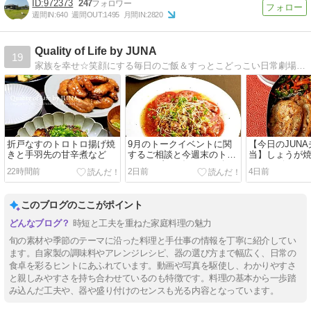
972373
247
週間IN:
640
週間OUT:
1495
月間IN:
2820
Quality of Life by JUNA
19
家族を幸せ☆笑顔にする毎日のご飯＆すっとこどっこい日常劇場！『JUNAさんのいつもの材料で満足弁当』『JUNAさんの最強で最愛の家ハンバーグ』発売中。
折戸なすのトロトロ揚げ焼
9月のトークイベントに関
【今日のJUN
きと手羽先の甘辛煮など
するご相談と今週末のトー
当】しょうが
クライブのお知らせ／冷や
スノービューテ
22時間前
2日前
4日前
しトマトのオニオンベーコ
やっとお迎え
ンドレッシングがけ
から揚げワン
このブログのここがポイント
時短と工夫を重ねた家庭料理の魅力
旬の素材や季節のテーマに沿った料理と手仕事の情報を丁寧に紹介してい
ます。自家製の調味料やアレンジレシピ、器の選び方まで幅広く、日常の
食卓を彩るヒントにあふれています。動画や写真を駆使し、わかりやすさ
と親しみやすさを持ち合わせているのも特徴です。料理の基本から一歩踏
み込んだ工夫や、器や盛り付けのセンスも光る内容となっています。