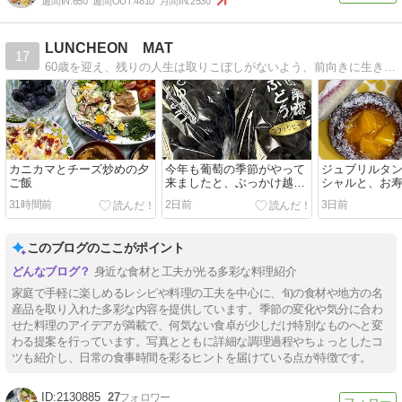
週間IN:
650
週間OUT:
4810
月間IN:
2530
LUNCHEON MAT
17
60歳を迎え、残りの人生は取りこぼしがないよう、前向きに生きていきたいと思っています
カニカマとチーズ炒めの夕
今年も葡萄の季節がやって
ジュブリルタン
ご飯
来ましたと、ぶっかけ越前
シャルと、お
そばの夕ご飯
キーニ炒めの
31時間前
2日前
3日前
このブログのここがポイント
身近な食材と工夫が光る多彩な料理紹介
家庭で手軽に楽しめるレシピや料理の工夫を中心に、旬の食材や地方の名
産品を取り入れた多彩な内容を提供しています。季節の変化や気分に合わ
せた料理のアイデアが満載で、何気ない食卓が少しだけ特別なものへと変
わる提案を行っています。写真とともに詳細な調理過程やちょっとしたコ
ツも紹介し、日常の食事時間を彩るヒントを届けている点が特徴です。
2130885
27