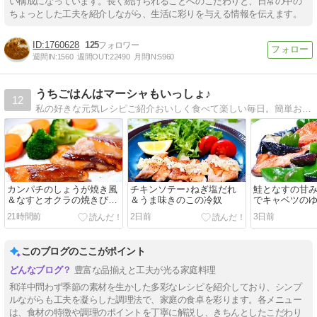
い構成になっています。長く続けられることへのこだわりと、日常の中の
ちょっとした工夫を紹介しながら、生活に彩りを与える情報を伝えます。
1760628
125
週間IN:
1560
週間OUT:
22490
月間IN:
5960
うちごはんはマーシャもいっしょ♪
12
私の好きな元気レシピご紹介おいしく食べて楽しい毎日。簡単おかず＆ラクラク献立。
カンパチのしょうが焼き風
チキンソテー♪ねぎ塩だれ
鮭となすの甘
＆なすとオクラの焼きびた
＆うま味きのこの冷奴
でキャベツの
し
21時間前
2日前
3日前
このブログのここがポイント
豊富な品揃えと工夫が光る家庭料理
和洋中問わず季節の素材を生かした多彩なレシピを紹介しており、シンプ
ルながらも工夫を凝らした調理法で、家庭の食卓を彩ります。各メニュー
は、食材の特徴や調理のポイントを丁寧に解説し、きちんとしたこだわり