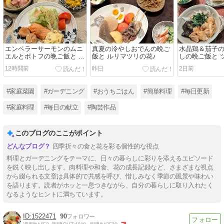
エンペラーサーモンのムニ
真夏の冷やしおでんの晩ご
水晶鶏＆茄子
エルとポトフの晩ご飯と 百
飯と ルリマツリの花♪
しの晩ご飯と 
日紅の花♪
花♪
12時間前
昨日
2日前
#家庭菜園
#ガーデニング
#おうちごはん
#簡単料理
#毎日更新
#家庭料理
#毎日の献立
#陶芸作品
このブログのここがポイント
四季折々の食と花を彩る個性的な視点
料理とガーデニングをテーマに、日々の暮らしに彩りを添えるエピソード
を鋭く映し出します。肉料理や和食、花の成長記録など、さまざまな視点
から綴られる文章は具体的で共感を呼び、惜しみなく季節の風景や味わい
を語ります。読者がホッと一息つきながら、自分の暮らしに取り入れたく
なるようなヒントに満ちています。
1522471
90