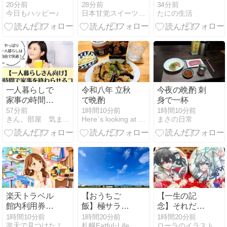
前OPEN／ガ
レポ（セブン
拝！いわき湯
20分前
28分前
34分前
今日もハッピー♪
日本甘党スイーツ大臣…東京を食べ歩き
たにの生活
ストセルフレ
イレブン編・
本温泉を見守
ジ
2026年8月－
る歴史ある神
①）
社を歩く
一人暮らしで
令和八年 立秋
今夜の晩酌 刺
家事の時間が
で晩酌
身で一杯
ない人へ【疲
57分前
1時間10分前
1時間10分前
きん。部屋 気ままな１人暮らしの部屋
Here`s looking at you,kid
まさの日常
れない家事の
時短方法5
選】
楽天トラベル
【おうちご
【一生の記
館内利用券は
飯】極サラダ
念】それだけ
どこで使える
チキンのよだ
で1つのイベ
1時間10分前
1時間20分前
1時間20分前
楽天で見つけた！厳選グッズ
札幌Eatful･Life
ローラのイラストケーキ指南書
対象サービス
れ鶏＆つけ蕎
ントのよう…