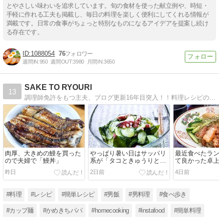
とやさしい味わいを追求しています。旬の食材を使った献立例や、時短・
手軽に作れる工夫も掲載し、毎日の料理を楽しく便利にしてくれる情報が
満載です。日常の食事がちょっと特別なものになるアイデアを提案し続け
る存在です。
1088054
76
週間IN:
950
週間OUT:
3980
月間IN:
3650
SAKE TO RYOURI
13
調理師免許をもつ主夫、ブログ更新16年目突入！！料理レシピの紹介「楽しく作って楽しく食べる」、男が喜ぶレシピ満載ですよ！！
肉厚、大きめの鰻を買った
やっぱり暑い日はサッパリ
最近食べたラ
ので夫婦で「鰻丼」
系が「タコときゅうりとワ
て良かった卓
カメの酢の物」
機」
昨日
2日前
4日前
#料理
#レシピ
#簡単レシピ
#男飯
#男料理
#食べ歩き
#カップ麺
#かめきちパパ
#homecooking
#instafood
#簡単料理