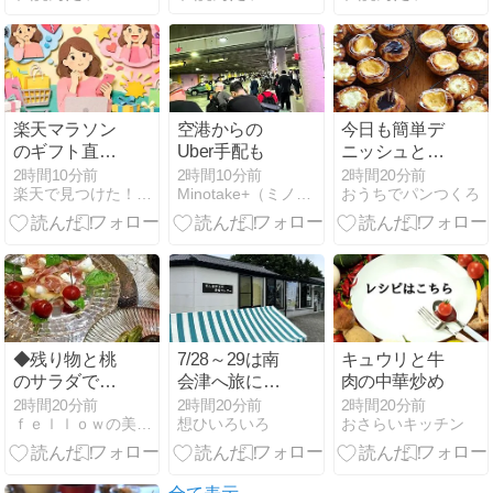
楽天マラソン
空港からの
今日も簡単デ
のギフト直送
Uber手配も
ニッシュとじ
で送り主の名
ゃがバターフ
2時間10分前
2時間10分前
2時間20分前
楽天で見つけた！厳選グッズ
Minotake+（ミノタケプラス）in Boston
おうちでパンつくろ
前表示に迷わ
ォカッチャの
ない安心ガイ
レッスン
ド
◆残り物と桃
7/28～29は南
キュウリと牛
のサラダでお
会津へ旅に行
肉の中華炒め
うちごはん♪
った。その６
2時間20分前
2時間20分前
2時間20分前
ｆｅｌｌｏｗの美味しい物大好き
想ひいろいろ
おさらいキッチン