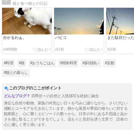
猫と食べ物との日記
分かるわぁ。
パピコ
また駄目だっ
14時間前
2日前
3日前
#料理
#猫
#おうちごはん
#簡単料理
#多頭飼い
#京都
#猫との暮らし
このブログのここがポイント
四季折々の自然と人情描写を絶妙に融合
身近な自然や動物、家族の何気ない日々を巧みに綴りながら、さりげない
感動とユーモアを引き出しています。静かな風景や季節の移ろいに対する
観察眼と、心に響くエピソードの数々から、日常の中にある不思議と温か
さを感じ取ることができるでしょう。温もりと笑顔を誘う文章で、読者の
心に優しく寄り添います。