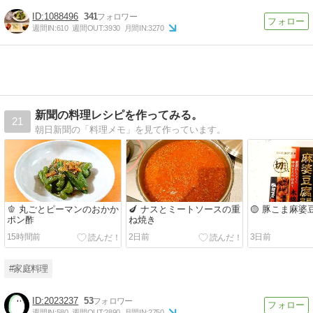
1088496
341
週間IN:
610
週間OUT:
3930
月間IN:
3270
新聞の料理レシピを作ってみる。
21
朝日新聞の「料理メモ」を見て作っています。
🫑 丸ごとピーマンのおかか
🍆 ナスとミートソースの重
🟡 豚こま麻婆
ポン酢
ね焼き
15時間前
2日前
3日前
#家庭料理
2023237
53
週間IN:
580
週間OUT:
2890
月間IN:
2750