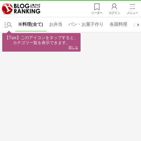
リーダー
ログイン
メニュー
※料理(全て)
お弁当
パン・お菓子作り
各国料理
お
【Tips】このアイコンをタップすると、

カテゴリ一覧を表示できます。
閉じる