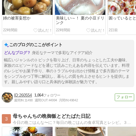
姉の被害妄想か
美味しい～！ 夏の小豆ドリ
困っていると
ンク
22時間前
22時間前
2日前
このブログのここがポイント
身近なテーマで多彩なアイデア紹介
幅広いジャンルのトピックを取り上げ、日常のちょっとした工夫や趣味、
家族のエピソードなどを通じて読みごたえある内容を伝えています。料理
のレシピやお菓子作り、車のトラブルやお出かけ情報まで多方面のテーマ
をシンプルかつ丁寧に解説し、暮らしの質を向上させるヒントを提供しま
す。親しみやすい語り口と具体的な体験談が魅力です。
260554
1,064
週間IN:
11490
週間OUT:
44994
月間IN:
49842
母ちゃんちの晩御飯とどたばた日記
3
今日の晩ごはんな〜に？毎日の晩ごはんの食卓写真とレシピ。３兄妹（もうみんな大人ですが全員同居中）＋ラブラドールレトリバーのメイの毎日です。