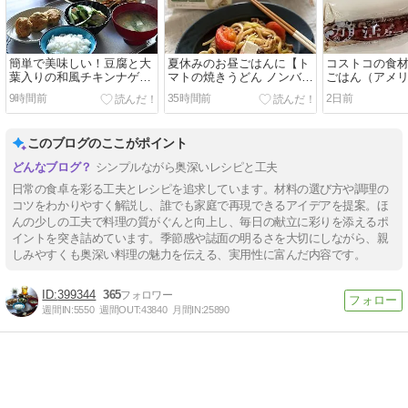
簡単で美味しい！豆腐と大
夏休みのお昼ごはんに【ト
コストコの食
葉入りの和風チキンナゲッ
マトの焼きうどん ノンバタ
ごはん（アメ
トで晩ごはん
ーホワイトのせ】と引き続
ムビーフ焼き
9時間前
35時間前
2日前
きコストコ祭り中
コを使って）
このブログのここがポイント
シンプルながら奥深いレシピと工夫
日常の食卓を彩る工夫とレシピを追求しています。材料の選び方や調理の
コツをわかりやすく解説し、誰でも家庭で再現できるアイデアを提案。ほ
んの少しの工夫で料理の質がぐんと向上し、毎日の献立に彩りを添えるポ
イントを突き詰めています。季節感や誌面の明るさを大切にしながら、親
しみやすくも奥深い料理の魅力を伝える、実用性に富んだ内容です。
399344
365
週間IN:
5550
週間OUT:
43840
月間IN:
25890