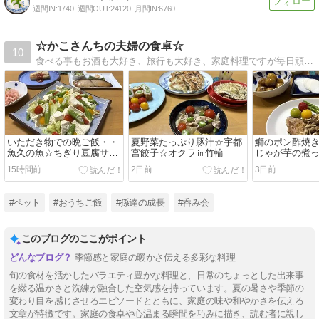
週間IN:
1740
週間OUT:
24120
月間IN:
6760
☆かこさんちの夫婦の食卓☆
10
食べる事もお酒も大好き、旅行も大好き、家庭料理ですが毎日頑張っています。
いただき物での晩ご飯・・
夏野菜たっぷり豚汁☆宇都
鰤のポン酢焼
魚久の魚☆ちぎり豆腐サラ
宮餃子☆オクラ㏌竹輪
じゃが芋の煮
ダ☆子犬の件
子犬の件
15時間前
2日前
3日前
#ペット
#おうちご飯
#孫達の成長
#呑み会
このブログのここがポイント
季節感と家庭の暖かさ伝える多彩な料理
旬の食材を活かしたバラエティ豊かな料理と、日常のちょっとした出来事
を綴る温かさと洗練が融合した空気感を持っています。夏の暑さや季節の
変わり目を感じさせるエピソードとともに、家庭の味や和やかさを伝える
文章が特徴です。家庭の食卓や心温まる瞬間を巧みに描き、読む者に親し