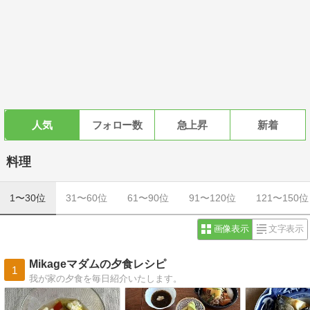
人気
フォロー数
急上昇
新着
料理
1〜30位
31〜60位
61〜90位
91〜120位
121〜150位
画像表示
文字表示
Mikageマダムの夕食レシピ
1
我が家の夕食を毎日紹介いたします。