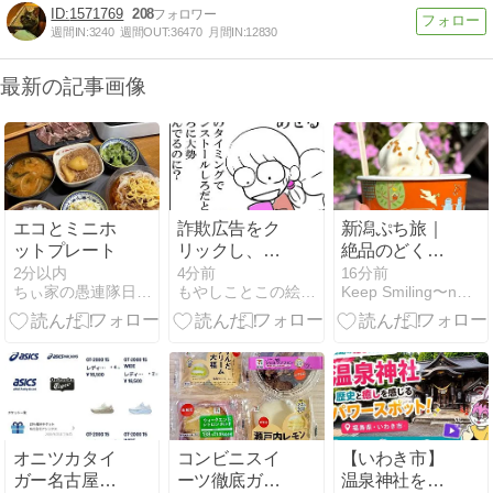
1571769
208
週間IN:
3240
週間OUT:
36470
月間IN:
12830
最新の記事画像
エコとミニホ
詐欺広告をク
新潟ぷち旅｜
ットプレート
リックし、ス
絶品のどく
マホを初期化
ろ・工場直売
2分以内
4分前
16分前
ちぃ家の愚連隊日記 第２章
もやしことこの絵日記ブログ
Keep Smiling〜noripetit life…
したが
で爆買い・ 至
れり尽くせり
の神社参拝
オニツカタイ
コンビニスイ
【いわき市】
ガー名古屋駅
ーツ徹底ガチ
温泉神社を参