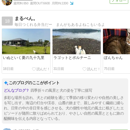
週間IN:
650
週間OUT:
6600
月間IN:
2200
まるべん。
18
毎日つくれる弁当だー まんがもあるよねこもいるよ
いぬといく夏の九十九里
ラゴットとポルチーニ
ぽんちゃん
18日前
31日前
75日前
このブログのここがポイント
四季折々の風景と犬の姿を丁寧に描写
多彩な場所を訪れ、犬との経験を通じて季節の移り変わりや自然の美しさ
を写し出す。海辺の灯台や渓谷、山麓の旅まで、親しみやすく繊細に綴ら
れ、日常の中の非日常を感じさせる。犬の個性や地元の風土に根ざしたエ
ピソードが随所に散りばめられており、やさしい自然の風景とともに旅の
醍醐味を伝える内容となっている。