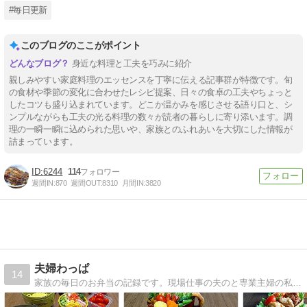
#毎日更新
このブログのここがポイント
身近な料理と工夫を巧みに紹介
親しみやすい家庭料理のエッセンスを丁寧に伝える記事群が特徴です。旬
の食材や季節の変化に合わせたレシピ提案、日々の食卓の工夫やちょっと
したコツも盛り込まれています。どこか温かみを感じさせる語り口と、シ
ンプルながらも工夫の光る料理の数々が読者の暮らしに寄り添います。調
理の一瞬一瞬に込められた思いや、家族とのふれあいを大切にした情報が
詰まっています。
6244
114
週間IN:
870
週間OUT:
8310
月間IN:
3820
夫婦わっぱ
14
家族の毎日のお弁当の記録です。現場仕事の夫のと専業主婦の私のお弁当や、パンやお菓子作りの記録です。