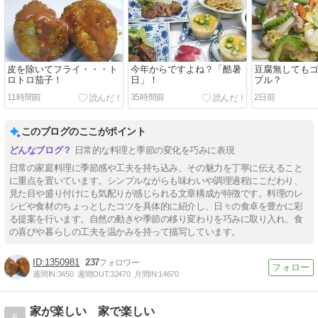
皮を除いてフライ・・・ト
今年からですよね？「酷暑
豆腐無しても
ロトロ茄子！
日」！
プル？
11時間前
35時間前
2日前
このブログのここがポイント
日常的な料理と季節の変化を巧みに表現
日常の家庭料理に季節感や工夫を持ち込み、その魅力を丁寧に伝えること
に重点を置いています。シンプルながらも味わいや調理過程にこだわり、
見た目や盛り付けにも気配りが感じられる文章構成が特徴です。料理のレ
シピや食材のちょっとしたコツを具体的に紹介し、日々の食卓を豊かに彩
る提案を行います。自然の動きや季節の移り変わりを巧みに取り入れ、食
の喜びや暮らしの工夫を温かみを持って描写しています。
1350981
237
週間IN:
3450
週間OUT:
32470
月間IN:
14670
家が楽しい 家で楽しい
6