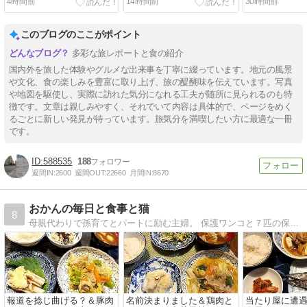
4時間前
14時間前
30時間前
このブログのここがポイント
多彩な旅レポートと食の紹介
国内外を旅した体験やグルメな出来事を丁寧に綴っています。地元の風景
や文化、食の楽しみを豊富に取り上げ、旅の醍醐味を伝えています。写真
や地図を駆使し、実際に訪れた気分になれる工夫が随所に見られるのも特
徴です。文章は親しみやすく、それでいて内容は具体的で、ページをめく
るごとに新しい発見が待っています。旅気分を満喫したい方に最適な一冊
です。
588535
188
週間IN:
2600
週間OUT:
22660
月間IN:
8670
おかんの毎日と食事と猫
8
母親代わりで孫育てとパートに励む主婦。 保護ワンコと７匹の保護ニャンコ。猫の保護活動で毎日ドタバタ。 でも家族の健康のため毎日栄養たっぷりな節約料理を作ります。
報道を捻じ曲げる？＆豚肉
名前決まりました＆鶏肉と
当たり屋に遭