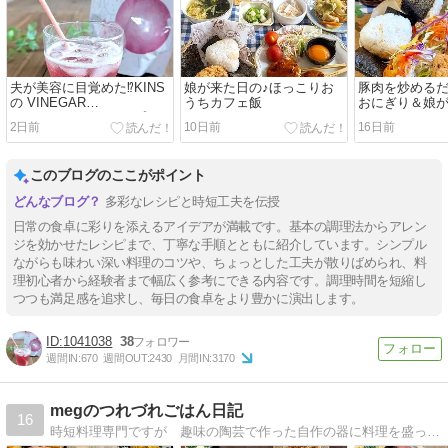
夫が美容に目覚めた⁉KINS
娘が来た日の♪ほっこりお
豚肉を炒めるだ
の VINEGAR
うちカフェ飯
おにぎり＆娘
PROTEIN（ビネガープロ
2日前
10日前
16日前
テイン）
このブログのここがポイント
多彩なレシピと時短工夫を伝授
日常の食卓に彩りを添えるアイデアが満載です。基本の調理法からアレン
ジを効かせたレシピまで、丁寧な手順とともに紹介しています。シンプル
ながらも味わい深い料理のコツや、ちょっとした工夫が散りばめられ、料
理初心者から経験者まで幅広く参考にできる内容です。調理時間を短縮し
つつも満足感を追求し、毎日の食卓をより豊かに演出します。
1041038
38
週間IN:
670
週間OUT:
2430
月間IN:
3170
megのつれづれごはん日記
16
時短料理専門ですが 趣味の陶芸で作った自作の器に料理を盛って楽しんでます。３６０坪の自宅で咲く季節の花々も紹介してます。家庭菜園もしてますよ。