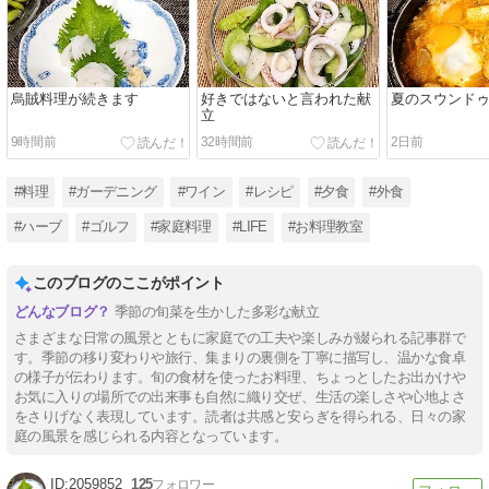
烏賊料理が続きます
好きではないと言われた献
夏のスウンド
立
9時間前
32時間前
2日前
#料理
#ガーデニング
#ワイン
#レシピ
#夕食
#外食
#ハーブ
#ゴルフ
#家庭料理
#LIFE
#お料理教室
このブログのここがポイント
季節の旬菜を生かした多彩な献立
さまざまな日常の風景とともに家庭での工夫や楽しみが綴られる記事群で
す。季節の移り変わりや旅行、集まりの裏側を丁寧に描写し、温かな食卓
の様子が伝わります。旬の食材を使ったお料理、ちょっとしたお出かけや
お気に入りの場所での出来事も自然に織り交ぜ、生活の楽しさや心地よさ
をさりげなく表現しています。読者は共感と安らぎを得られる、日々の家
庭の風景を感じられる内容となっています。
2059852
125