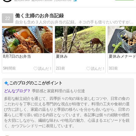
働く主婦のお弁当記録
22
自分も含め３人分のお弁当の記録。ネコの手も借りたいのですが事務所にネコ２匹います。
8月7日のお弁当
夏休み
夏休みメナー
5時間前
2日前
3日前
このブログのここがポイント
季節感と家庭料理の温もり伝達
多彩な献立紹介を通じて、四季折々の旬の味を楽しむコツや、日常の食の
こだわりを丁寧に伝える専門的な視点が特徴です。料理の工夫や食材の選
び方に詳しく、家庭の温もりと季節の移ろいを分かち合いながら、日常の
暮らしに寄り添い続ける内容となっています。各記事は個々の経験や感性
を大切にしながら、繊細な味わいや地元の魅力、心温まるエピソードを鋭
く、かつフレンドリーに表現しています。