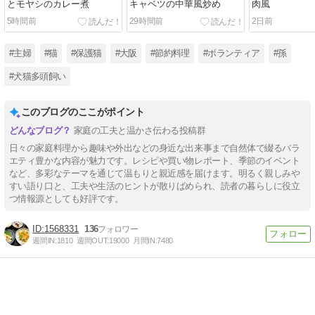
とモヤシのカレー煮
キャベツの中華風炒め
肉風
5時間前
29時間前
2日前
#主婦
#猫
#保護猫
#大阪
#節約料理
#ボランティア
#孫
#犬猫多頭飼い
このブログのここがポイント
家庭の工夫と温かさ伝わる投稿群
日々の家庭料理から趣味や外出などの身近な出来事まで自然体で綴るバラ
エティ豊かな内容が魅力です。レシピや買い物レポート、季節のイベント
など、多彩なテーマを通じて温もりと親近感を届けます。明るく親しみや
すい語り口と、工夫や生活のヒントが散りばめられ、読者の暮らしに役立
つ情報源としても好評です。
1568331
136
週間IN:
1810
週間OUT:
19000
月間IN:
7480