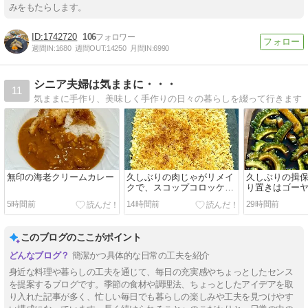
みをもたらします。
1742720
106
週間IN:
1680
週間OUT:
14250
月間IN:
6990
シニア夫婦は気ままに・・・
11
気ままに手作り、美味しく手作りの日々の暮らしを綴って行きます
無印の海老クリームカレー
久しぶりの肉じゃがリメイ
久しぶりの揖
クで、スコップコロッケで
り置きはゴー
す！
けです！
5時間前
14時間前
29時間前
このブログのここがポイント
簡潔かつ具体的な日常の工夫を紹介
身近な料理や暮らしの工夫を通じて、毎日の充実感やちょっとしたセンス
を提案するブログです。季節の食材や調理法、ちょっとしたアイデアを取
り入れた記事が多く、忙しい毎日でも暮らしの楽しみや工夫を見つけやす