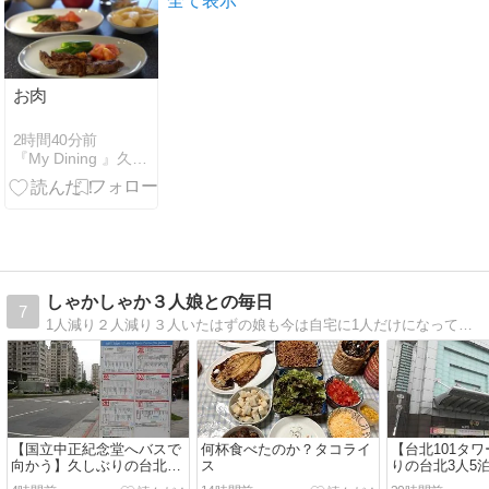
全て表示
お肉
2時間40分前
『My Dining 』久留米料理教室〜おうちごはん
しゃかしゃか３人娘との毎日
7
1人減り２人減り３人いたはずの娘も今は自宅に1人だけになってしまいました。気が付けばブログを始めて、もう１8年も経っていました。
【国立中正紀念堂へバスで
何杯食べたのか？タコライ
【台北101タ
向かう】久しぶりの台北3
ス
りの台北3人5泊⑧
人5泊⑨2026/5/1