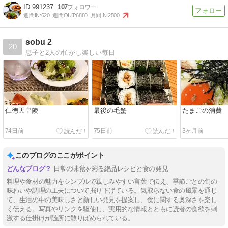
991237
107
週間IN:
620
週間OUT:
6880
月間IN:
2500
sobu 2
20
息子と2人の忙がし楽しい毎日
仁徳天皇陵
最後の毛蟹
たまごの消費
74日前
75日前
3ヶ月前
このブログのここがポイント
日常の味覚を彩る絶品レシピと食の発見
料理や食材の魅力をシンプルで親しみやすい言葉で伝え、季節ごとの旬の
味わいや調理の工夫について掘り下げている。気取らない食の風景を通じ
て、生活の中の美味しさと新しい発見を提案し、食に関する奥深さを楽し
く伝える。写真やリンクを駆使し、実用的な情報とともに読者の食欲を刺
激する仕掛けが随所に散りばめられている。