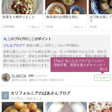
前菜を４種作りました
換気扇のお掃除を頼む
太刀魚を探し
り
15時間前
2日前
3日前
このブログのここがポイント
家族の優しい日常とこだわり料理紹介
多彩な暮らしの一コマを綴る文章には、日々の料理や小さな工夫、外出や
医療の記録など、身近な出来事の丁寧な描写が光ります。季節の食材や家
庭の温もりを感じさせる表現が特徴で、親しみやすさとともに暮らしの充
【Tips】気になるブログをフォロー。

登録不要。更新を逃さずキャッチ！
実さを伝える趣旨が伝わります。
閉じる
486736
499
週間IN:
16450
週間OUT:
91080
月間IN:
71670
カリフォルニアのばあさんブログ
2
ボケ防止に始めました