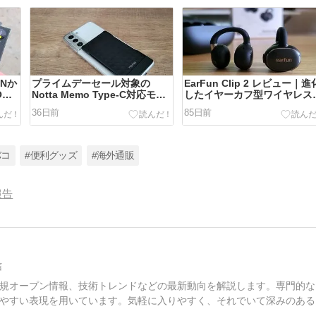
ANか
プライムデーセール対象の
EarFun Clip 2 レビュー｜進
NE
Notta Memo Type-C対応モデ
したイヤーカフ型ワイヤレス
ルをレビュー｜AIボイスレコー
ヤホン
36日前
85日前
ダーは必要？
バコ
#便利グッズ
#海外通販
報告
信
規オープン情報、技術トレンドなどの最新動向を解説します。専門的な
やすい表現を用いています。気軽に入りやすく、それでいて深みのある