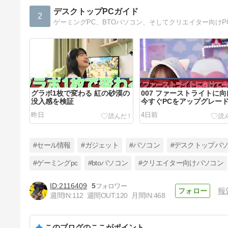
デスクトップPCガイド
2
グラボ1枚で変わる 紅の砂漠の
007 ファーストライトに
没入感を検証
今すぐPCをアップグレー
べき？
昨日
4日前
#セール情報
#ガジェット
#パソコン
#デスクトップパ
#ゲーミングpc
#btoパソコン
#クリエイター向けパソコン
2116409
5
報
社会人ゲーマーに PRAGMATA
週間IN:
112
週間OUT:
120
月間IN:
468
グラボは刺さるか？
8日前
このブログのここがポイント