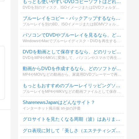
もっとも使いやすいDVDコピーソフトはどれですか？
DVDを別のディスク、ISOイメージまたはDVDフォルダーとして保存する場合、どのコピーソフトを利用していますか？操作性やコピー品質も含めて選んでください。
ブルーレイをコピー・バックアップするなら、どのソフトがおすすめですか？
ブルーレイを別のBD、ISOイメージまたはBDMVフォルダーとして保存する際、実際に利用しているソフトを教えてください。
パソコンでDVDやブルーレイを見るなら、どの再生ソフトがおすすめですか？
WindowsやMacでブルーレイディスク・DVDを再生する際、普段使っているソフトを教えてください。再生の安定性、画質、操作性などを基準に選んでください。
DVDを動画として保存するなら、どのリッピングソフトがおすすめですか？
DVDをMP4やMKVに変換して、パソコンやスマホで再生する場合に使っているソフトを教えてください。無料・有料を問わず投票できます。
動画からDVDを作成するなら、どのソフトが一番おすすめですか？
MP4やMOVなどの動画から、家庭用DVDプレーヤーで再生できるDVDを作成する場合に使っているソフトを教えてください。メニュー作成や字幕追加などの使いやすさも含めて選べます。
もっともおすすめのブルーレイリッピングソフトは何ですか？
ブルーレイをMP4やMKVなどの動画ファイルとして保存する際、どのリッピングソフトを利用していますか？実際に使ってよかったソフトを教えてください。
SharenewsJapanはどんなサイト？
インターネット掲示板 sn-jpの評価
グロサイトを見たくなる周期（波）はありますか？
グロ表現に対して「美しさ（エステティシズム）」を感じることはありますか？