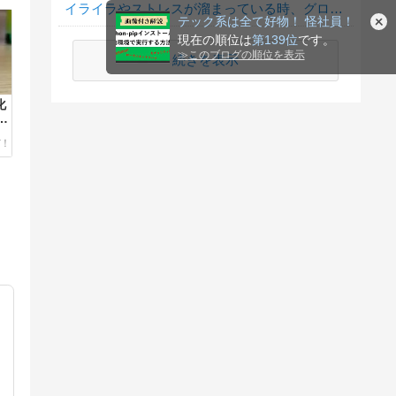
イライラやストレスが溜まっている時、グロサイトを見たくなる？
テック系は全て好物！ 怪社員！
現在の順位は
第139位
です。
≫
このブログの順位を表示
続きを表示
化
イ