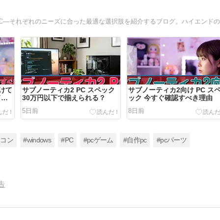
向けて
サブノーティカ2 PC スペック
サブノーティカ2向け PC ス
ドす
30万円以下で揃えられる？
ック 今すぐ確認すべき理由
5日前
8日前
ソコン
#windows
#PC
#pcゲーム
#自作pc
#pcパーツ
告