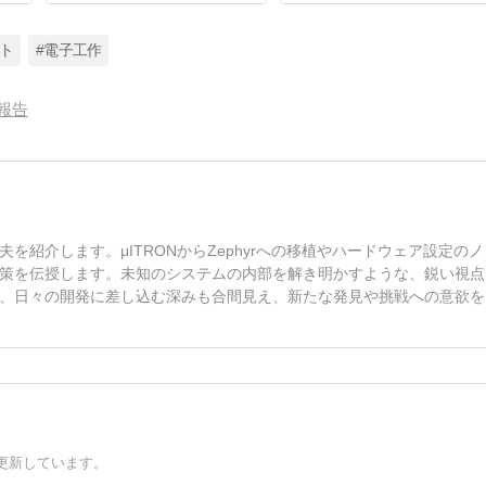
フト
#電子工作
報告
紹介します。μITRONからZephyrへの移植やハードウェア設定のノ
策を伝授します。未知のシステムの内部を解き明かすような、鋭い視点
、日々の開発に差し込む深みも合間見え、新たな発見や挑戦への意欲を
更新しています。