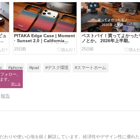
レビュ
PITAKA Edge Case | Moment
ベストバイ！買ってよかった
· Sunset 2.0｜California
ノとか。 2026年上半期。
スマ
Dream レビュー。極薄軽量ア
15日前
25日前
ザー
ラミドケース iPhone 17 Proで
使用
スペシャルエディション3種紹
介。
c
#iphone
#ipad
#デスク環境
#スマートホーム
フォロー。

ます。
閉じる
報告
だわりや使い心地を鋭く解説しています。経済性やデザイン性に優れた