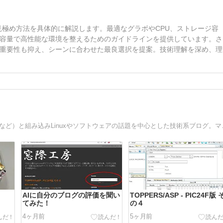
見極め方法を具体的に解説します。最適なグラボやCPU、ストレージ容
容量で高性能な環境を整えるためのガイドラインを提供しています。さ
重要性も抑え、シーンに合わせた最良選択を提案。技術理解を深め、理
窓際プログラマーの備忘録。RTOS（
AIに自分のブログの評価を聞い
TOPPERS/ASP - PIC24F版 
てみた！
の４
4ヶ月前
5ヶ月前