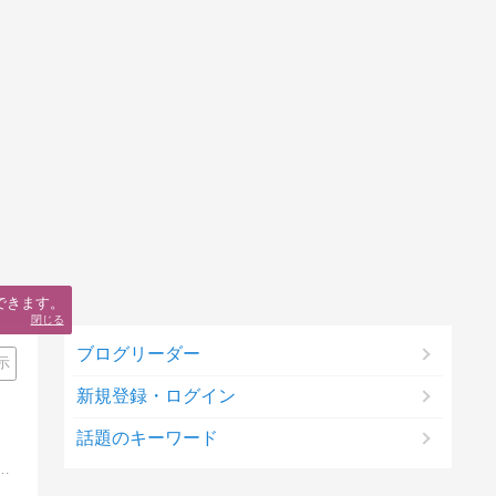
できます。
閉じる
ブログリーダー
示
新規登録・ログイン
話題のキーワード
品やガジェット・家電・スマートホーム化など生産性を上げたりデスク環境や生活を快適にするアイテムと革製品など持っていて気持ちよく過ごせるモノが好き。レビューのご依頼募集中。