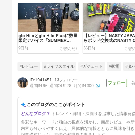
glo Hiloとglo Hilo Plusに数量
【レビュー】NASTY JAP
限定デバイス「SUMMER
らポッド交換式のNASTY O
EDITION by 米原康人」の実機
40000シリーズが登場
9日前
36日前
レビュー
#レビュー
#ライフスタイル
#ガジェット
#家電
#タ
1941451
13
週間IN:
96
週間OUT:
78
月間IN:
300
4種類の味を楽しめる「Remit
& WASPE 4in1」使い捨て電子
タバコをレビュー
このブログのここがポイント
4ヶ月前
トレンド・詳細・深掘りを追求した情報発
多彩なキーワードと独自の視点を活かし、商品レビューや新
内容も分かりやすく伝え、具体的な情報とともに興味を引き
記事構成により、読者の知識欲を刺激します。