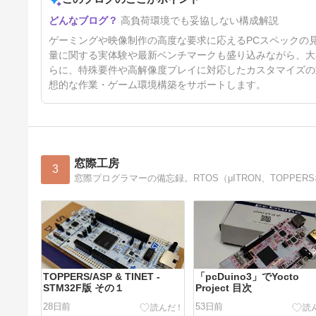
高負荷環境でも妥協しない構成解説
ゲーミングや映像制作の高度な要求に応えるPCスペックの
量に関する実体験や最新ベンチマークも盛り込みながら、大
らに、特殊要件や高解像度プレイに対応したカスタマイズの
想的な作業・ゲーム環境構築をサポートします。
窓際工房
3
TOPPERS/ASP & TINET -
「pcDuino3」でYocto
STM32F版 その１
Project 目次
28日前
53日前