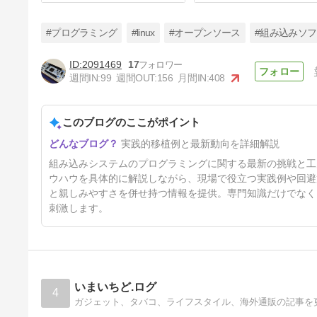
#プログラミング
#linux
#オープンソース
#組み込みソ
2091469
17
週間IN:
99
週間OUT:
156
月間IN:
408
μITRONプログラマーが
Zephyrに挑戦！ その８
このブログのここがポイント
6ヶ月前
実践的移植例と最新動向を詳細解説
組み込みシステムのプログラミングに関する最新の挑戦と工夫を
ウハウを具体的に解説しながら、現場で役立つ実践例や回避
と親しみやすさを併せ持つ情報を提供。専門知識だけでなく
刺激します。
いまいちど.ログ
4
ガジェット、タバコ、ライフスタイル、海外通販の記事を