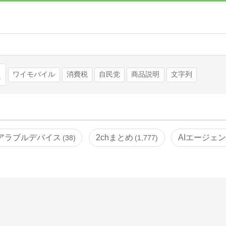
検索
ワイモバイル
消費税
自民党
商品説明
文字列
アラブルデバイス
2chまとめ
AIエージェ
38
1,777