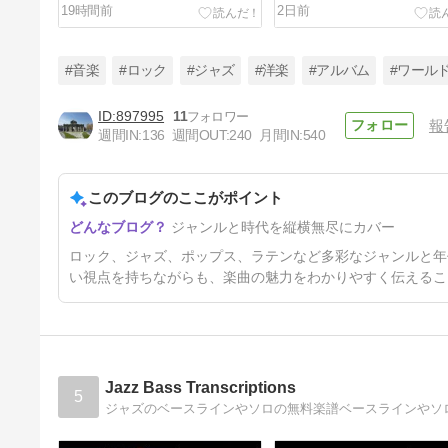
Sun Go Down on Me）」
19時間前
2日前
#音楽
#ロック
#ジャズ
#洋楽
#アルバム
#ワール
897995
11
報
週間IN:
136
週間OUT:
240
月間IN:
540
フィル・コリンズ 『バット・
シリアスリー（… But
Seriously）』
このブログのここがポイント
5日前
ジャンルと時代を縦横無尽にカバー
ロック、ジャズ、ポップス、ラテンなど多彩なジャンルと年
い視点を持ちながらも、楽曲の魅力をわかりやすく伝えるこ
Jazz Bass Transcriptions
5
ジャズのベースラインやソロの無料楽譜ベースラインやソ