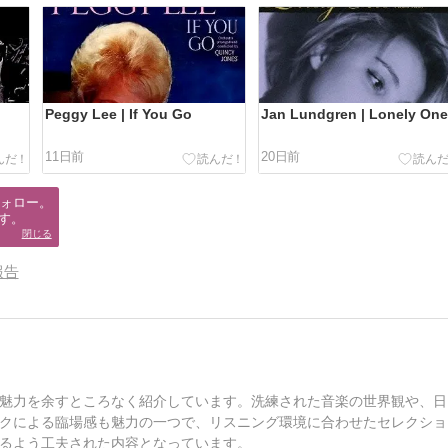
Peggy Lee | If You Go
Jan Lundgren | Lonely On
11日前
20日前
ォロー。

す。
閉じる
報告
魅力を余すところなく紹介しています。洗練された音楽の世界観や、日
クによる臨場感も魅力の一つで、リスニング環境に合わせたセレクショ
るよう工夫された内容となっています。