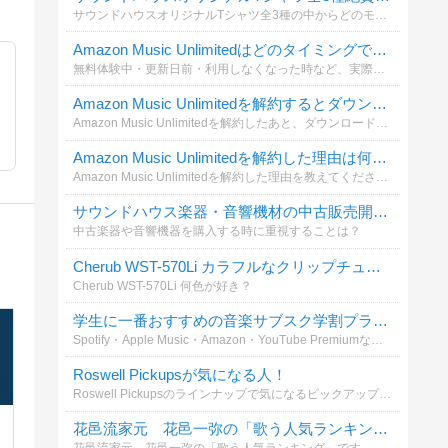
サウンドハウスオリジナルTシャツ全3種の中からどのモデルが好きか教えて！
Amazon Music Unlimitedはどのタイミングで解約しましたか？
無料体験中・更新日前・利用しなくなった時など、実際にいつ解約しましたか？これから解約する人の参考になるよう投票をお願いします。解約手順や注意点はこちらの記事でも詳しく解説しています。
Amazon Music Unlimitedを解約するとダウンロードした曲はどうなると思いますか？
Amazon Music Unlimitedを解約したあと、ダウンロード済みの曲について気になったことはありますか？解約前に確認したいポイントや注意点を共有しましょう。
Amazon Music Unlimitedを解約した理由は何ですか？
Amazon Music Unlimitedを解約した理由を教えてください。料金・利用頻度・音質・他サービスへの乗り換えなど、実際の理由を知りたいです。解約方法や注意点はこちらも参考になります。
サウンドハウス楽器・音響機材の中古販売開始！
中古楽器や音響機器を購入する時に重視することは？
Cherub WST-570Li カラフルなクリップチューナーが日本初上陸！
Cherub WST-570Li 何色が好き？
学生に一番おすすめの音楽サブスク学割プランはどれだと思いますか？
Spotify・Apple Music・Amazon・YouTube Premiumなど各社が学割プランを提供中。あなたが実際に使っている、または使いたいと思う学割サービスを教えてください！
Roswell Pickupsが気になる人！
Roswell Pickupsのラインナップで気になるピックアップの種類を教えて！
花邑流家元 花邑一弥の「歌う人気ランキング」