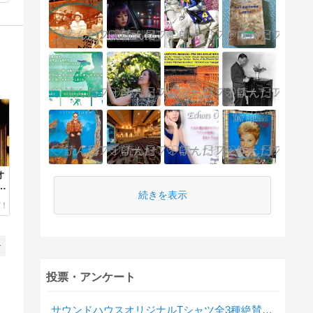
オ
，
続きを表示
，
唐
介
投票・アンケート
サウンドハウスオリジナルTシャツ全3種絶賛発売中！