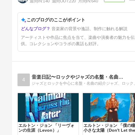
週間IN:
140
週間OUT:
220
月間IN:
640
きゃまらど
10ヶ月前
このブログのここがポイント
音楽家の背景や逸話、制作に触れる解説
アーティストや作品に焦点を当て、楽曲や演奏者の魅力を伝
供。コレクションやコラボの裏話も好評。
音楽日記〜ロックやジャズの名盤・名曲…
4
ジャズとロックを中心に名盤・名曲の紹介ジャズ、ロック
エルトン・ジョン 「リーヴォ
エルトン・ジョン 「僕の
ンの生涯（Levon）」
小さな太陽（Don't Let th