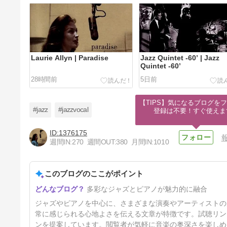
Laurie Allyn | Paradise
Jazz Quintet -60’ | Jazz
Quintet -60’
28時間前
5日前
【TIPS】気になるブログをフ
#jazz
#jazzvocal
登録は不要！すぐ使えま
1376175
週間IN:
270
週間OUT:
380
月間IN:
1010
Mary Coughlan | Sings Billie
Holiday
このブログのここがポイント
23日前
多彩なジャズとピアノが魅力的に融合
ジャズやピアノを中心に、さまざまな演奏やアーティストの
常に感じられる心地よさを伝える文章が特徴です。試聴リン
ンを提案しています。閲覧者が気軽に音楽の奥深さを楽しめ