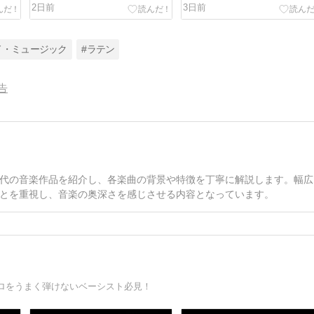
Think It's Going to Be a
2日前
3日前
Long, Long Time)）」
ド・ミュージック
#ラテン
告
代の音楽作品を紹介し、各楽曲の背景や特徴を丁寧に解説します。幅広
とを重視し、音楽の奥深さを感じさせる内容となっています。
ロをうまく弾けないベーシスト必見！