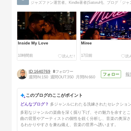
Inside My Love
Miree
10時間前
17日前
1640769
8
報
週間IN:
150
週間OUT:
350
月間IN:
660
このブログのここがポイント
Style Is Coming Back In
多ジャンルにわたる洗練されたセレクショ
Style
20日前
多彩なジャンルの楽曲を深く掘り下げ、その魅力を余すとこ
曲の背景やアーティストの個性を鋭く分析し、音楽の奥深さ
るわかりやすさを兼ね備え、音楽の世界へ誘います。