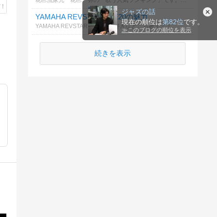
花邑流家元 花邑一弥の「歌う人気ランキング」です。皆様のご投票をお待ちしております。
ジャズの話
YAMAHA REVSTAR RSE20の魅力
現在の順位は
第82位
です。
YAMAHA REVSTAR RSE20の好きなところ教えて！
≫
このブログの順位を表示
続きを表示