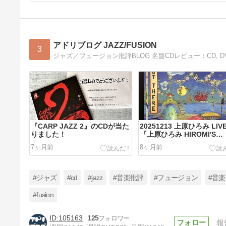
アドリブログ JAZZ/FUSION
3
ジャズ／フュージョン批評BLOG 名盤CDレビュー：CD, DVD, AL
『CARP JAZZ 2』のCDが当た
20251213 上原ひろみ LIV
りました！
『上原ひろみ HIROMI'S
SONICWONDER JAPAN
7ヶ月前
8ヶ月前
TOUR 2025 OUT THERE
NO.2
#ジャズ
#cd
#jazz
#音楽批評
#フュージョン
#音
#fusion
105163
125
報
ジャズ喫茶 (駄菓子屋) ／ ぱっ