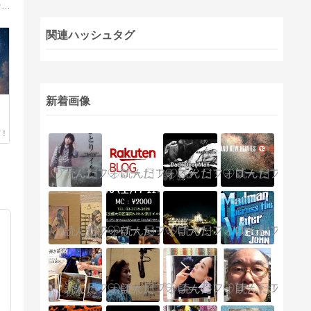
ジャズファン運営者。Kindle著者(SatoruH)。ブログ「ジャズファン」では、スタンダードナンバーの紹介から、知られざる名盤解説、など幅広く発信。Kindleでは、「潜在意識の使い方マニュアル」の自己啓発本などを執筆。
関連ハッシュタグ
新着画像