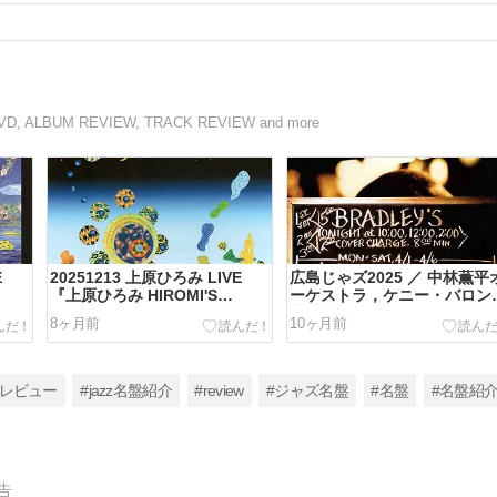
BUM REVIEW, TRACK REVIEW and more
E
20251213 上原ひろみ LIVE
広島じゃズ2025 ／ 中林薫平
『上原ひろみ HIROMI'S
ーケストラ，ケニー・バロン
SONICWONDER JAPAN
北川潔，サヴァンナ・ハリス
8ヶ月前
10ヶ月前
』
TOUR 2025 OUT THERE』
大林武司，キヨサク，丈青，
NO.1
口一之
楽レビュー
#jazz名盤紹介
#review
#ジャズ名盤
#名盤
#名盤紹
告