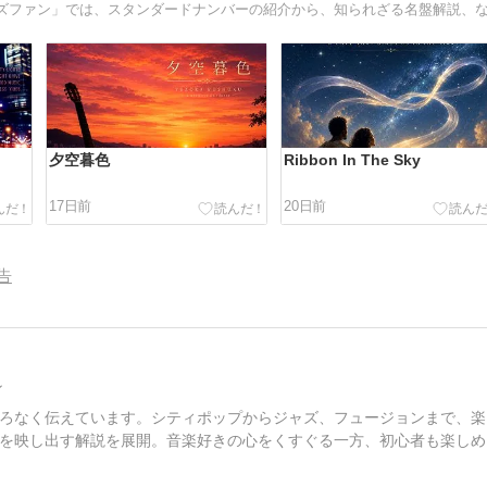
夕空暮色
Ribbon In The Sky
17日前
20日前
告
ン
ろなく伝えています。シティポップからジャズ、フュージョンまで、楽
を映し出す解説を展開。音楽好きの心をくすぐる一方、初心者も楽しめ