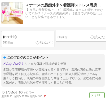
8
＜ナースの愚痴外来＞看護師ストレス愚痴吐き投稿サイト(^_…
【 今日の最新投稿アリ！】看護師の皆さんお疲れではな
いですか？「ナースの愚痴外来」は匿名でグチや話した
いことを投稿できるサイトで...
(no title)
6時間前
5時間前
このブログのここがポイント
リアルな体験と現場感覚を伝達
多彩な看護現場の実情や人間模様を深く掘り下げ、看護の裏側に潜む真実
や課題を鋭く伝える記事群。職場のハードな一面や人間関係のリアルを
生々しく描写し、現場の声を重視した内容に仕上げている。読む者に刺激
と気付き、看護の現況を浮き彫りにすることが特徴。
1735586
9
週間IN:
20
週間OUT:
770
月間IN:
180