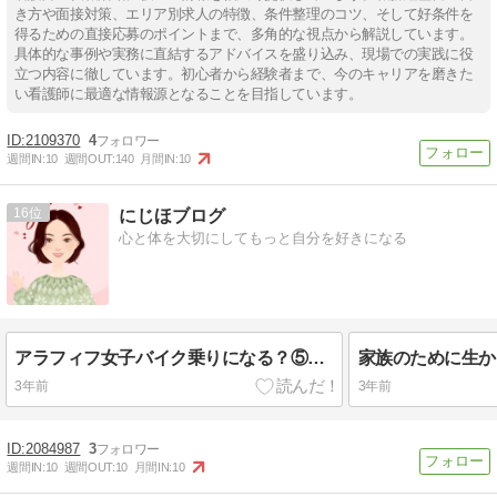
き方や面接対策、エリア別求人の特徴、条件整理のコツ、そして好条件を
得るための直接応募のポイントまで、多角的な視点から解説しています。
具体的な事例や実務に直結するアドバイスを盛り込み、現場での実践に役
立つ内容に徹しています。初心者から経験者まで、今のキャリアを磨きた
い看護師に最適な情報源となることを目指しています。
2109370
4
週間IN:
10
週間OUT:
140
月間IN:
10
16
にじほブログ
心と体を大切にしてもっと自分を好きになる
アラフィフ女子バイク乗りになる？⑤断念
3年前
3年前
2084987
3
週間IN:
10
週間OUT:
10
月間IN:
10