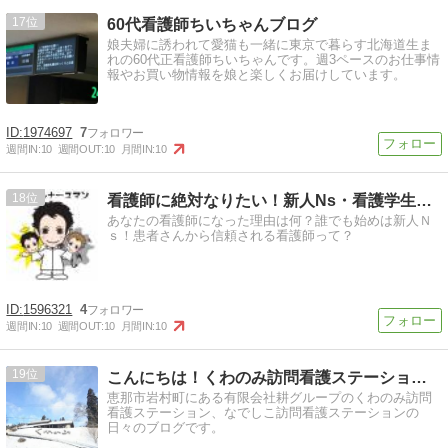
17
60代看護師ちいちゃんブログ
娘夫婦に誘われて愛猫も一緒に東京で暮らす北海道生ま
れの60代正看護師ちいちゃんです。週3ペースのお仕事情
報やお買い物情報を娘と楽しくお届けしています。
1974697
7
週間IN:
10
週間OUT:
10
月間IN:
10
18
看護師に絶対なりたい！新人Ns・看護学生の悩み
あなたの看護師になった理由は何？誰でも始めは新人Ｎ
ｓ！患者さんから信頼される看護師って？
1596321
4
週間IN:
10
週間OUT:
10
月間IN:
10
19
こんにちは！くわのみ訪問看護ステーションです！
恵那市岩村町にある有限会社耕グループのくわのみ訪問
看護ステーション、なでしこ訪問看護ステーションの
日々のブログです。