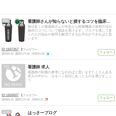
9
看護師さんが知らないと損するコツを臨床工学技士が伝授します
毎日多くの看護師さんや先生から医療機器の使用方法や
操作のコツについて相談を受けます。ブログを通して多
くの人の悩みや疑問を解消できるお手伝ができればと思
います。
1937357
2
週間IN:
20
週間OUT:
60
月間IN:
140
10
看護師 求人
看護師の転職の参考になれればと思いますたくさんある
求人の中から、なるべく自分にあったものを選びましょ
う
1650507
1
週間IN:
20
週間OUT:
60
月間IN:
20
11
はっさーブログ