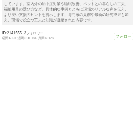
しています。室内外の熱中症対策や睡眠改善、ペットとの暮らしの工夫、
福祉用具の選び方など、具体的な事例とともに現場のリアルな声を伝え、
より良い支援のヒントを提示します。専門家の見解や最新の研究成果も加
え、現場で役立つ工夫と知識が凝縮された内容です。
2141555
2
週間IN:
60
週間OUT:
184
月間IN:
128