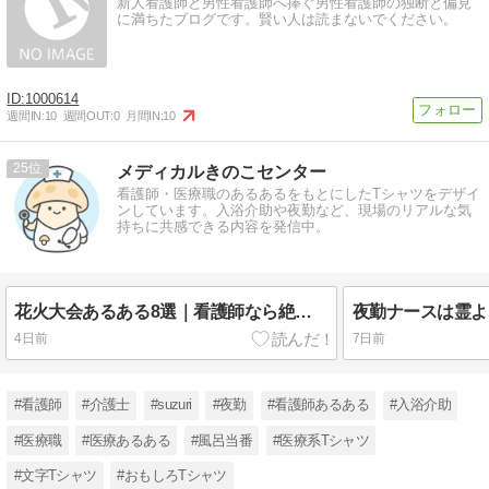
新人看護師と男性看護師へ捧ぐ男性看護師の独断と偏見
に満ちたブログです。賢い人は読まないでください。
1000614
週間IN:
10
週間OUT:
0
月間IN:
10
25
メディカルきのこセンター
看護師・医療職のあるあるをもとにしたTシャツをデザイ
ンしています。入浴介助や夜勤など、現場のリアルな気
持ちに共感できる内容を発信中。
花火大会あるある8選｜看護師なら絶対共感？夏祭りの裏側
4日前
7日前
#看護師
#介護士
#suzuri
#夜勤
#看護師あるある
#入浴介助
#医療職
#医療あるある
#風呂当番
#医療系Tシャツ
#文字Tシャツ
#おもしろTシャツ