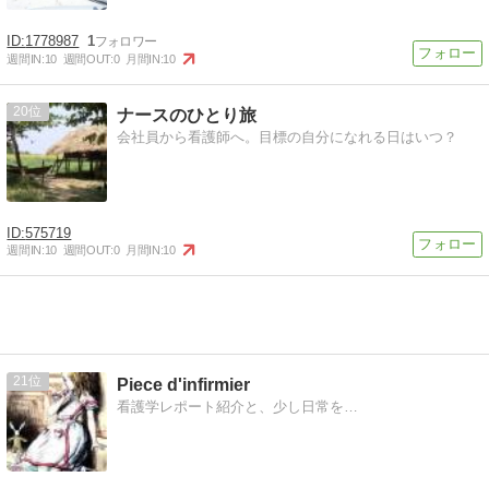
1778987
1
週間IN:
10
週間OUT:
0
月間IN:
10
20
ナースのひとり旅
会社員から看護師へ。目標の自分になれる日はいつ？
575719
週間IN:
10
週間OUT:
0
月間IN:
10
21
Piece d'infirmier
看護学レポート紹介と、少し日常を…