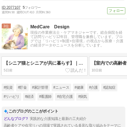
2077107
5
週間IN:
90
週間OUT:
410
月間IN:
360
3
MedCare Design
現役の作業療法士・ケアマネジャーです。総合病院を経
て訪問リハビリ12年目、管理職を兼務しています。ブロ
グでは「リハビリ×制度×住環境」の視点から医療・介護
の経済データやニュースを分析しています。
【シニア猫とシニアが共に暮らす】｜新潟市「シニア for シニア」に学ぶ、シニア猫が高齢者の生活を支える理由
5日前
10日前
#投資
#貯金
#家計管理
#ニュース
#健康
#介護
#認知症
#リハビリ
#経済
#看護師
#在宅介護
#病気
このブログのここがポイント
実践的な介護知識と最新の工夫紹介
高齢者ケアや在宅リハの現場で実践されている多彩な取り組みをテーマに