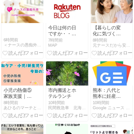
島ナースへ！
世界自然遺産
奄美群島の
島々で学ぶ・
働くスタディ
今日は何の日
【暮らしの変
ツアーイベン
ですか・・・
化に気づく小
ト開催決定 -
立秋
さなサイン】
6時間前
7時間前
8時間前
PR TIMES
＜ナースの愚痴外来＞看護師ストレス愚痴吐き投稿サイト(^_…
MAP
元ナースだから安心相談 快適おうち介護
親の「いつも
の席」は変わ
っていません
か？
小児の熱傷⑤
市内搬送とホ
熊本：八代と
家族支援｜今
テルランチ
熊本に妊産婦
日の1問（4
支援拠点 県助
8時間前
10時間前
10時間前
あひるのマーチと感情のゴミ箱
民間救急車 北海道介護救急サービス
Google ニュース - 助産師
択）
産師会 ：地域
ニュース - 読
売新聞