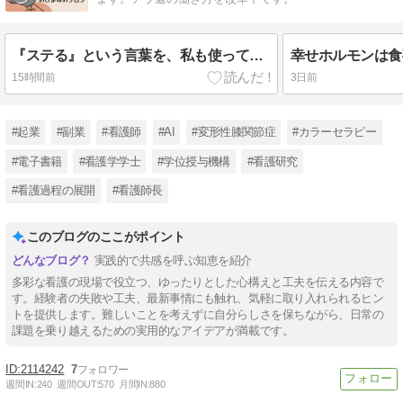
『ステる』という言葉を、私も使っていた。だからこそ今、思うこと
15時間前
3日前
#起業
#副業
#看護師
#AI
#変形性膝関節症
#カラーセラピー
#電子書籍
#看護学学士
#学位授与機構
#看護研究
#看護過程の展開
#看護師長
このブログのここがポイント
実践的で共感を呼ぶ知恵を紹介
多彩な看護の現場で役立つ、ゆったりとした心構えと工夫を伝える内容で
す。経験者の失敗や工夫、最新事情にも触れ、気軽に取り入れられるヒン
トを提供します。難しいことを考えずに自分らしさを保ちながら、日常の
課題を乗り越えるための実用的なアイデアが満載です。
2114242
7
週間IN:
240
週間OUT:
570
月間IN:
880