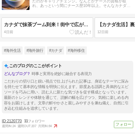
たのがキャリアチェンジ。なんとかナースの資格が取
れ、あっという間にナース歴10年以上。そんなカナダ生
活情報をブログで発信しています。
カナダで抹茶ブーム到来！街中で広がる日本の抹茶の魅力
4日前
12日前
#海外生活
#海外旅行
#カナダ
#海外移住
このブログのここがポイント
時事と実用を絶妙に融合する表現力
こだわりの切り口と鋭い視点で仕上げられた記事は、身近なテーマに深み
を持たせて基本的な情報を明快に伝えます。節度ある語調と具体的なエピ
ソードを巧みに用い、読む人に新たな気づきを促す構成となっています。
最新のトレンドや体験を通じて、読解の幅を広げつつ、気軽に楽しめる内
容をお届けします。文章の鮮やかさと親しみやすさを兼ね備え、自然に引
き込む仕組みを追求しています。
2120770
11
週間IN:
24
週間OUT:
207
月間IN:
84