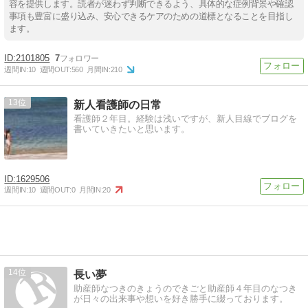
容を提供します。読者が迷わず判断できるよう、具体的な症例背景や確認
事項も豊富に盛り込み、安心できるケアのための道標となることを目指し
ます。
2101805
7
週間IN:
10
週間OUT:
560
月間IN:
210
13
新人看護師の日常
看護師２年目。経験は浅いですが、新人目線でブログを
書いていきたいと思います。
1629506
週間IN:
10
週間OUT:
0
月間IN:
20
14
長い夢
助産師なつきのきょうのできごと助産師４年目のなつき
が日々の出来事や想いを好き勝手に綴っております。