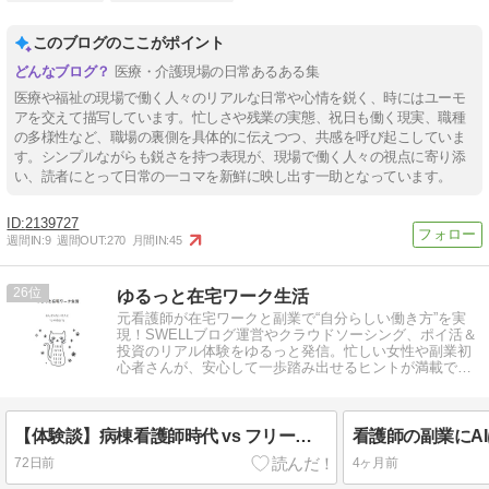
このブログのここがポイント
医療・介護現場の日常あるある集
医療や福祉の現場で働く人々のリアルな日常や心情を鋭く、時にはユーモ
アを交えて描写しています。忙しさや残業の実態、祝日も働く現実、職種
の多様性など、職場の裏側を具体的に伝えつつ、共感を呼び起こしていま
す。シンプルながらも鋭さを持つ表現が、現場で働く人々の視点に寄り添
い、読者にとって日常の一コマを新鮮に映し出す一助となっています。
2139727
週間IN:
9
週間OUT:
270
月間IN:
45
26
ゆるっと在宅ワーク生活
元看護師が在宅ワークと副業で“自分らしい働き方”を実
現！SWELLブログ運営やクラウドソーシング、ポイ活＆
投資のリアル体験をゆるっと発信。忙しい女性や副業初
心者さんが、安心して一歩踏み出せるヒントが満載で
す。
【体験談】病棟看護師時代 vs フリーランス｜朝の気持ちがまるで違った話
72日前
4ヶ月前