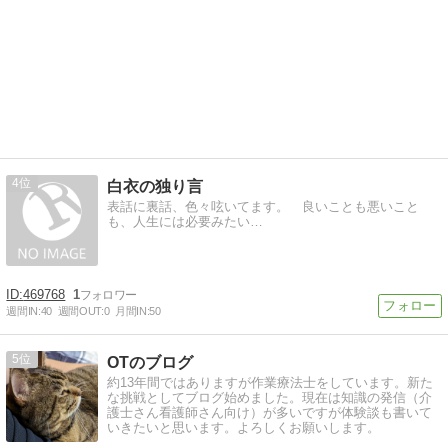
4
白衣の独り言
表話に裏話、色々呟いてます。 良いことも悪いこと
も、人生には必要みたい…
469768
1
週間IN:
40
週間OUT:
0
月間IN:
50
5
OTのブログ
約13年間ではありますが作業療法士をしています。新た
な挑戦としてブログ始めました。現在は知識の発信（介
護士さん看護師さん向け）が多いですが体験談も書いて
いきたいと思います。よろしくお願いします。