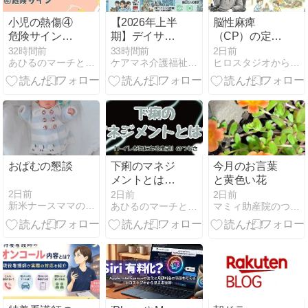
小児の熱傷④
【2026年上半
脳性麻痺
危険サイン｜
期】デイサー
（CP）の定義
今日の1問（4
ビス倒産が過
とは？当事者
32時間前
33時間前
2日前
あひるのマーチと感情のゴミ箱
ケアマネ介護福祉士のブログ
ヒロスタジオから見える世界
択）
去最多を更
ヒロヤスがわ
新！売上不振
かりやすく解
と物価インフ
説＆日常の実
レの限界｜訪
感を語る
問介護の「5
年ぶり減少」
の裏に潜む淘
汰の一巡とサ
おぱむの懇談
下痢のマネジ
今月のお言葉
バイバルへの
メントとは？
と黄色い花
境界線
｜「トイレが
2日前
2日前
2日前
新米ナースママの子育て日記
あひるのマーチと感情のゴミ箱
マミィ助産院のつれづれ日記
気になる生
活」のつらさ