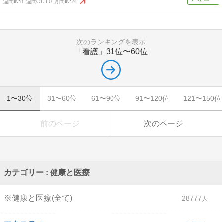
週間IN:
8
週間OUT:
0
月間IN:
24
次のランキングを表示
「看護」
31位〜60位
1〜30位
31〜60位
61〜90位
91〜120位
121〜150位
前のページ
次のページ
カテゴリー : 健康と医療
※健康と医療(全て)
28777