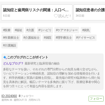
認知症と歯周病リスクの関連：人口ベースのコホート研究
6日前
34日前
#医療
#福祉
#介護
#リハビリ
#ケアマネジャー
#病気
#作業療法士
#介護福祉士
#病院
#理学療法士
#デイサービス
#介護施設
このブログのここがポイント
最新研究と臨床現場の融合
多彩なテーマを扱い、それぞれの専門分野からの知見を織り交ぜながら、
リハビリテーションや神経疾患、認知症の理解を深める情報発信を行いま
す。科学的根拠と実践の架橋を目指し、最先端の研究や臨床例から得た知
見を具体的に解説。幅広いテーマを多角的に掘り下げ、医療従事者や関心
を持つ方々にとって有益な内容を提供します。
2024060
8
週間IN:
36
週間OUT:
72
月間IN:
171