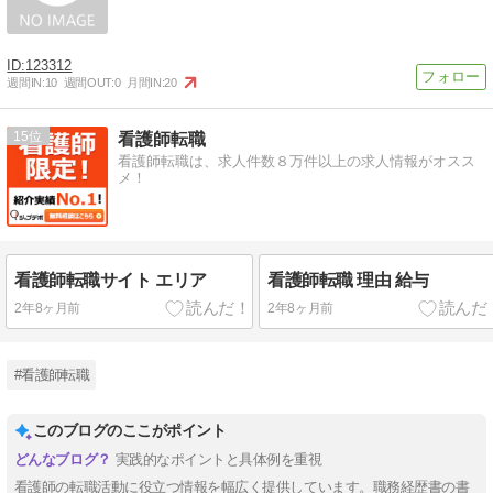
123312
週間IN:
10
週間OUT:
0
月間IN:
20
15
看護師転職
看護師転職は、求人件数８万件以上の求人情報がオスス
メ！
看護師転職サイト エリア
看護師転職 理由 給与
2年8ヶ月前
2年8ヶ月前
#看護師転職
このブログのここがポイント
実践的なポイントと具体例を重視
看護師の転職活動に役立つ情報を幅広く提供しています。職務経歴書の書