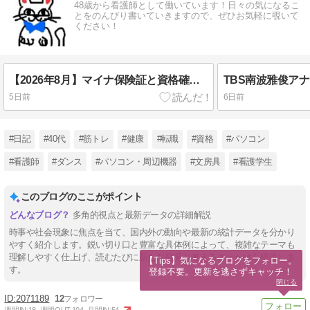
48歳から看護師として働いています！日々の気になるこ
とをのんびり書いていきますので、ぜひお気軽に覗いて
ください！
【2026年8月】マイナ保険証と資格確認書の違いと10割負担対処法
5日前
6日前
#日記
#40代
#筋トレ
#健康
#転職
#資格
#パソコン
#看護師
#ダンス
#パソコン・周辺機器
#文房具
#看護学生
このブログのここがポイント
多角的視点と最新データの詳細解説
時事や社会現象に焦点を当て、国内外の動向や最新の統計データを分かり
やすく紹介します。鋭い切り口と豊富な具体例によって、複雑なテーマも
理解しやすく仕上げ、読むたびに新たな発見と考えるきっかけを提供しま
【Tips】気になるブログをフォロー。

す。
登録不要。更新を逃さずキャッチ！
閉じる
2071189
12