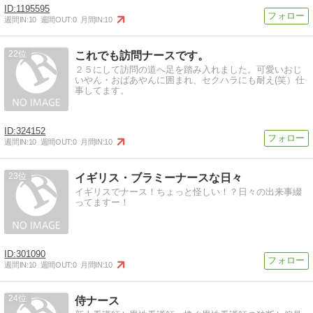
1195595
週間IN:
10
週間OUT:
0
月間IN:
10
22
これでも訪問ナースです。
２５にして訪問の道へ足を踏み入れました。可愛いおじ
いやん・おばあやんに囲まれ、セクハラにも耐え(笑）仕
事してます。
324152
週間IN:
10
週間OUT:
0
月間IN:
10
23
イギリス・ブラミーナースな日々
イギリスでナース！ちょっと怪しい！？日々の出来事綴
ってますー！
301090
週間IN:
10
週間OUT:
0
月間IN:
10
24
侍ナース