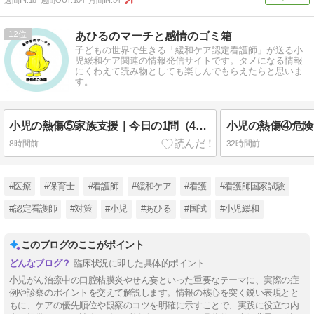
週間IN:
18
週間OUT:
104
月間IN:
54
12
あひるのマーチと感情のゴミ箱
子どもの世界で生きる「緩和ケア認定看護師」が送る小
児緩和ケア関連の情報発信サイトです。タメになる情報
にくわえて読み物としても楽しんでもらえたらと思いま
す。
小児の熱傷⑤家族支援｜今日の1問（4択）
8時間前
32時間前
#医療
#保育士
#看護師
#緩和ケア
#看護
#看護師国家試験
#認定看護師
#対策
#小児
#あひる
#国試
#小児緩和
このブログのここがポイント
臨床状況に即した具体的ポイント
小児がん治療中の口腔粘膜炎やせん妄といった重要なテーマに、実際の症
例や診察のポイントを交えて解説します。情報の核心を突く鋭い表現とと
もに、ケアの優先順位や観察のコツを明確に示すことで、実践に役立つ内