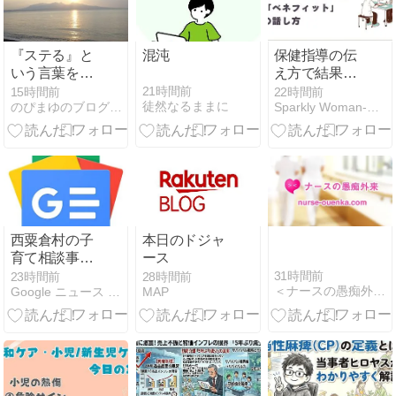
『ステる』と
混沌
保健指導の伝
いう言葉を、
え方で結果が
私も使ってい
変わる｜メリ
21時間前
15時間前
22時間前
徒然なるままに
のぴまゆのブログ 電子書籍×アラ還ナースの副業チャレンジ
Sparkly Woman-産業保健師&看護師転職-
た。だからこ
ットより刺さ
そ今、思うこ
る「ベネフィ
と
ット」の話し
方
西粟倉村の子
本日のドジャ
育て相談事業
ース
ラインでいつ
31時間前
23時間前
28時間前
＜ナースの愚痴外来＞看護師ストレス愚痴吐き投稿サイト(^_…
Google ニュース - 助産師
MAP
でも助産師に
- 山陽新聞