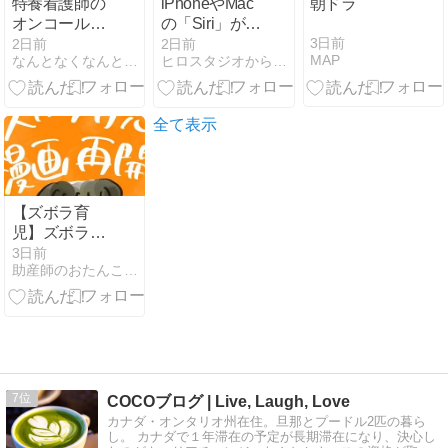
特養看護師の
iPhoneやMac
朝ドラ
オンコール内
の「Siri」が有
容とは？現役
料化するか
3日前
2日前
2日前
MAP
なんとなくなんとかなるナース
ヒロスタジオから見える世界
看護師が実際
も？機能の進
の対応を紹介
化と月額料金
の価値を考え
る
全て表示
【ズボラ育
児】ズボラ育
児漫画再開
3日前
助産師のおたんこ学級
7
COCOブログ | Live, Laugh, Love
カナダ・オンタリオ州在住。旦那とプードル2匹の暮ら
し。 カナダで１年滞在の予定が長期滞在になり、決心し