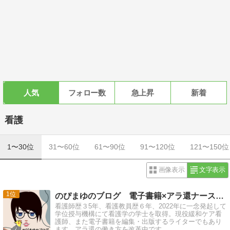
人気
フォロー数
急上昇
新着
看護
1〜30位
31〜60位
61〜90位
91〜120位
121〜150位
画像表示
文字表示
1
のぴまゆのブログ 電子書籍×アラ還ナースの副業チャレンジ
看護師歴３5年、看護教員歴６年、2022年に一念発起して
学位授与機構にて看護学の学士を取得。現役緩和ケア看
護師、また電子書籍を編集・出版するライターでもあり
ます。アラ還の働き方を改革中です。