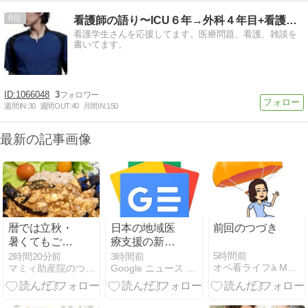
6
看護師の語り〜ICU６年→外科４年目+看護学生実習指導〜
看護学生さんを応援してます。医療問題、看護、雑談を
書いてます。
1066048
3
週間IN:
30
週間OUT:
40
月間IN:
150
最新の記事画像
暦では立秋・
日本の地域医
前回のつづき
暑くてもごは
療支援の新た
ん食べましょ
なきっかけに
5時間前
2時間20分前
3時間前
オペ看ライフà Montréal
マミィ助産院のつれづれ日記
Google ニュース - 助産師
う
―看護師・助
産師向け 都会
ナースから離