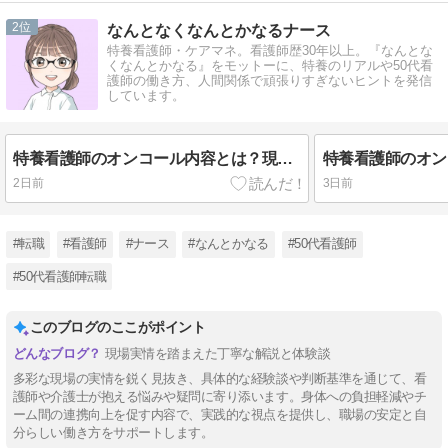
2
なんとなくなんとかなるナース
特養看護師・ケアマネ。看護師歴30年以上。『なんとな
くなんとかなる』をモットーに、特養のリアルや50代看
護師の働き方、人間関係で頑張りすぎないヒントを発信
しています。
特養看護師のオンコール内容とは？現役看護師が実際の対応を紹介
2日前
3日前
#転職
#看護師
#ナース
#なんとかなる
#50代看護師
#50代看護師転職
このブログのここがポイント
現場実情を踏まえた丁寧な解説と体験談
多彩な現場の実情を鋭く見抜き、具体的な経験談や判断基準を通じて、看
護師や介護士が抱える悩みや疑問に寄り添います。身体への負担軽減やチ
ーム間の連携向上を促す内容で、実践的な視点を提供し、職場の安定と自
分らしい働き方をサポートします。