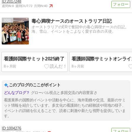
2017248
週間IN:
8
週間OUT:
72
月間IN:
40
30
毒心満喫ナースのオーストラリア日記
オーストラリアのERで奮闘中の毒心満喫ナースの日記。
海、雪山、イベントをこよなく愛す白衣の天使。
看護師国際サミット2025終了
看護師国際サミットオンライ
8ヶ月前
8ヶ月前
このブログのここがポイント
グローバル視点と多国交流の内容豊富さ
看護業界の国際的イベントや活動を中心に、海外勤務や交流、最新のサミ
ット情報を紹介しています。多文化の看護師たちの経験談や現地の様子、
イベントの詳細を伝えることで、読者に刺激や新たな視野を提供していま
す。
1004276