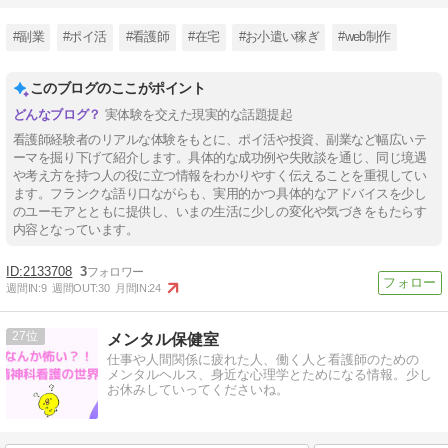
#副業
#ポイ活
#看護師
#在宅
#お小遣い稼ぎ
#web制作
このブログのここがポイント
実体験を交えた現実的な話題提起
看護師経験者のリアルな体験をもとに、ポイ活や投資、副業など幅広いテ
ーマを掘り下げて紹介します。具体的な成功例や失敗談を通じ、同じ境遇
や考え方を持つ人の役に立つ情報をわかりやすく伝えることを重視してい
ます。フランクな語り口ながらも、実用的かつ具体的なアドバイスを少し
のユーモアとともに提供し、いまの生活に少しの変化や気づきをもたらす
内容となっています。
2133708
3
週間IN:
9
週間OUT:
30
月間IN:
24
27
メンタル保健室
仕事や人間関係に疲れた人、働く人と看護師のための
メンタルヘルス、身近な心理学とためになる情報。少し
お休みしていってくださいね。