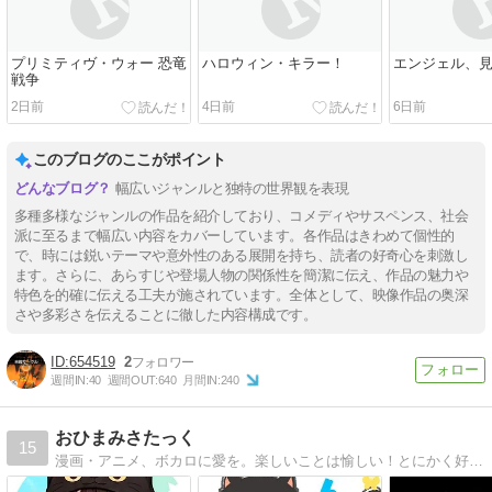
プリミティヴ・ウォー 恐竜
ハロウィン・キラー！
エンジェル、
戦争
2日前
4日前
6日前
このブログのここがポイント
幅広いジャンルと独特の世界観を表現
多種多様なジャンルの作品を紹介しており、コメディやサスペンス、社会
派に至るまで幅広い内容をカバーしています。各作品はきわめて個性的
で、時には鋭いテーマや意外性のある展開を持ち、読者の好奇心を刺激し
ます。さらに、あらすじや登場人物の関係性を簡潔に伝え、作品の魅力や
特色を的確に伝える工夫が施されています。全体として、映像作品の奥深
さや多彩さを伝えることに徹した内容構成です。
654519
2
週間IN:
40
週間OUT:
640
月間IN:
240
おひまみさたっく
15
漫画・アニメ、ボカロに愛を。楽しいことは愉しい！とにかく好きなモノ、気に入ったモノは手当たりしだい歴２＠年。