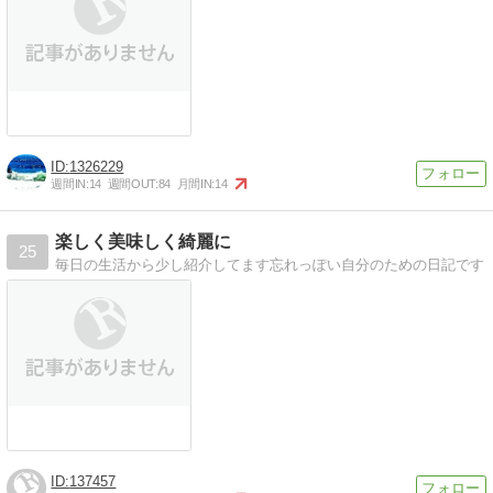
1326229
週間IN:
14
週間OUT:
84
月間IN:
14
楽しく美味しく綺麗に
25
毎日の生活から少し紹介してます忘れっぽい自分のための日記です
137457