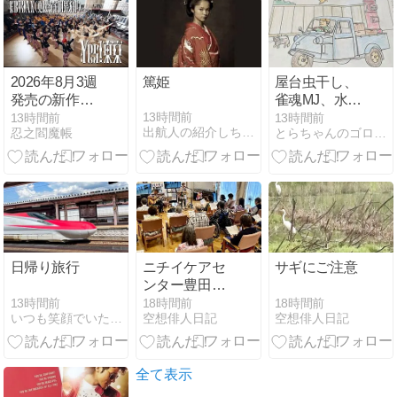
2026年8月3週
篤姫
屋台虫干し、
発売の新作、
雀魂MJ、水野
EBiDAN(恵比
美紀、ドンマ
13時間前
13時間前
13時間前
出航人の紹介しちゃいます
忍之閻魔帳
とらちゃんのゴロゴロ日記Blog.ver
寿学園男子部)
イ川端、ギャ
「YES！東
ル取り扱い説
京」発売記
明書、あま
念、
猫。
SUPER☆DRAGON
のススメ｜
M!LK 超特急
スパドラ
日帰り旅行
ニチイケアセ
サギにご注意
ンター豊田南
2026年8月あ
13時間前
18時間前
18時間前
いつも笑顔でいたいよね
空想俳人日記
空想俳人日記
りがとうござ
いました
全て表示