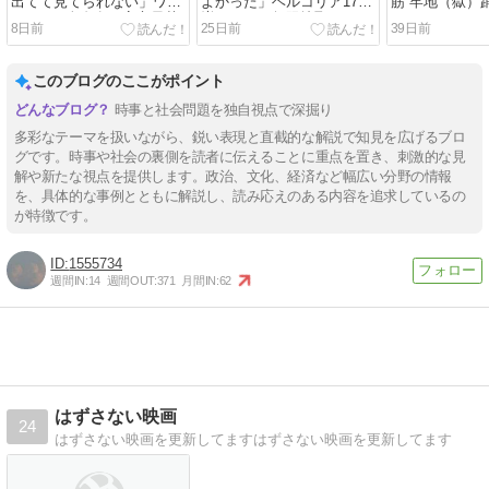
出てて見てられない」ワッ
よかった」ヘルコリア17％
筋 牢地（獄）
ショイ 5全左女が高市早苗
増ガックン無限搾取 コリア
ムKADOKAW
8日前
25日前
39日前
へのファミレス悪口大会CN
ンごと極飲み45歳定年後の
地雷モン囲っ
朝日＆電通アベプラ 「​​酷す
生死牢獄実人生 ソニーコリ
ソニー半導体
ぎるなコレ、過去最低レベ
アのある韓国売却と日人対
経巻くヘルSON
このブログのここがポイント
ルだろ」「もう、女の嫉妬
韓人「俺たちが全米大ウ
スク10社超 祝人
全開だ!」 チュウイセヨ韓
ケ」
切れ
時事と社会問題を独自視点で深掘り
国好き声優モドキ糞
多彩なテーマを扱いながら、鋭い表現と直截的な解説で知見を広げるブロ
グです。時事や社会の裏側を読者に伝えることに重点を置き、刺激的な見
解や新たな視点を提供します。政治、文化、経済など幅広い分野の情報
を、具体的な事例とともに解説し、読み応えのある内容を追求しているの
が特徴です。
1555734
週間IN:
14
週間OUT:
371
月間IN:
62
はずさない映画
24
はずさない映画を更新してますはずさない映画を更新してます