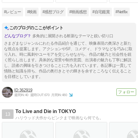
含めた恒例の記録 2026.8.7
惑星エターニアの戦士ヒー
悟。それによ
更新
マンは悪のスケルターとの
ド能力から逃
#レビュー
#映画
#感想ブログ
#映画感想
#自宅鑑賞
#Netflix
激しい戦いを繰り広げてい
きたチームは
たが、ワープ装置で地球に
特定、一気に
来てしまい……。
が……。
このブログのここがポイント
多角的に展開される斬新なテーマと鋭い切り口
さまざまなジャンルにわたる作品紹介を通じて、映像表現の奥深さと新た
な視点を提案します。アクションやSF、コメディ、ドラマなどを巧みに取
り入れ、時に風刺やユーモアを交じらせながら、作品の魅力と社会性を鋭
く照らし出します。具体的な背景や制作意図、出演者の魅力も丁寧に解説
し、読者の興味を引きつけることに力を入れています。各記事は一貫して
情熱と知識を持ち、作品の奥行きとその輝きを余すところなく伝えること
を目標としています。
362919
週間IN:
40
週間OUT:
670
月間IN:
480
To Live and Die in TOKYO
13
ハリウッド大作からピンクまで映画なら何でも。