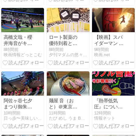
バカバカしさ
満点！
高橋文哉・櫻
ロート製薬の
【映画】スパ
井海音がキッ
優待到着と追
イダーマン ブ
クインセレモ
加の寄付
ランド・ニュ
8時間前
8時間前
9時間前
映画情報どっとこむ
夕刊マダムの悠々優待生活
映画.net
ニーに登場
ー・デイ【2
『ブルーロッ
ちゃん ネタバ
ク』
レ|感想|評価|
評判】
阿佐ヶ谷七夕
麺屋 音（お
『熱帯低気
まつり御朱印
と）＠東京都
圧』について
@阿佐ヶ谷神
足立区/北千住
動画をまとめ
10時間前
11時間前
12時間前
日っ歩〜美味しいもの、映画、子育て．．．の日々〜
たび めし うま BLOG
情報ネット
明宮
駅
てみた