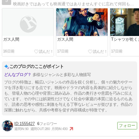
5
映画好きではあっても映画通ではありませんすぐに忘れて何回も同じビデオを借りたりします。そんな自分のための覚書。
ガス人間
ガス人間
Tシャツが乾く
16日前
17日前
17日前
このブログのここがポイント
多様なジャンルと多彩な人物描写
ブログの特徴は、幅広いジャンルの作品を鋭く分析し、個々の魅力やテー
マを浮き彫りにする点です。映画やドラマの内容を具体的に紹介しながら
も、登場人物の心理や背景に踏み込み、作品の奥行きや意図を巧みに伝え
ています。その中には娯楽性だけでなく社会や家庭の本質に迫るものもあ
り、読者の思考や感性に刺激を与える丁寧なレビューが並びます。作品の
深層に触れながら、共感や考察を促す内容構成が特徴です。
1555427
6
週間IN:
90
週間OUT:
280
月間IN:
430