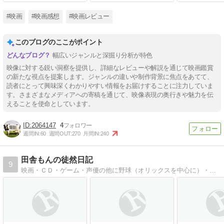
#映画
#映画感想
#映画レビュー
このブログのここがポイント
幅広いジャンルと深掘り分析が特色
映像に対する鋭い洞察を提供し、詳細なレビューや解説を通じて映画鑑賞
の新たな視点を提案します。ジャンルの違いや制作背景に焦点をあてて、
読者にとって興味深くわかりやすい情報をお届けすることに注力していま
す。さまざまなメディアへの寄稿を通じて、映像表現の奥行きや魅力を伝
えることを使命としています。
2064147
4
週間IN:
60
週間OUT:
270
月間IN:
240
田舎もんの徒然日記
9
映画・ＣＤ・ゲーム・声優の他に野球（オリックスを中心に）・プロレスと日々の様々な出来事を綴っています。