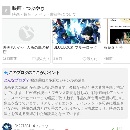
映画・つぶやき
6
映画・舞台・オペラ・書籍等について
映画ちいかわ 人魚の島の秘
BLUELOCK ブルーロック
報徳８月号
密
18時間前
2日前
4日前
このブログのここがポイント
映画運動と多彩なジャンルの融合
映画史の激動期から現代の話題作まで、多様な作品とその背景を鋭く描写
しています。1950年代後半のフランス新波をはじめ、戦争映画やアクショ
ン、スーパーヒーローまで幅広く取り上げ、作品の舞台裏や監督の思いに
焦点を当てています。リアリティとエンターテインメントを巧みに融合さ
せながら、映像の魅力と作り手のこだわりを伝える構成により、映画の奥
深さを伝える洗練された解説集となっています。
227361
4