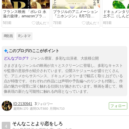
フランス映画 「ボレロ 永
ブラジルのアニメーション
ドキュメンタリ
遠の旋律」amazonプライ
『ニホンジン』8月7日
土不二（しんど
ム会員特典配信中
（金）公開
一の学校給食
5日前
7日前
8日前
全国順次公開
#映画
#シネマ
このブログのここがポイント
ジャンル豊富、多彩な出演者、大規模公開
さまざまなジャンルの映画が次々とスクリーンに登場し、多彩なキャスト
や監督の意欲作が紹介されています。公開スケジュールが盛りだくさん
で、アニメからサスペンス、ドキュメンタリーまで幅広く取り上げている
点が特徴です。それぞれの作品には声明や予告編へのリンクも付随し、作
品の魅力や背景に深く触れる仕掛けが施されています。映画を通じて、映
像表現の新たな可能性に触れる内容となっています。
2130941
3
週間IN:
170
週間OUT:
660
月間IN:
710
そんなことより恋をしろ
4