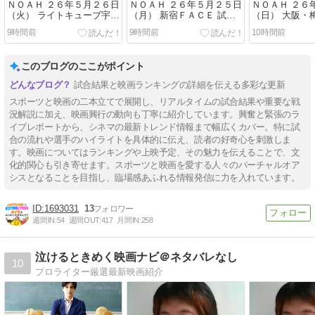
ＮＯＡＨ ２６年５月２６日
ＮＯＡＨ ２６年５月２５日
ＮＯＡＨ ２６
（火） ライトキューブ宇都
（月） 新宿ＦＡＣＥ 試合
（日） 大阪・
宮 試合結果
結果
ル ステラホー
9時間前
9時間前
10時間前
このブログのここがポイント
試合結果と映画ランキングの詳細を伝える多彩な更新
スポーツと映画の二本立てで展開し、リアルタイムの試合結果や重要な戦
況解説に加え、映画興行の動向も丁寧に紹介しています。興奮と緊張のラ
イブレポートから、シネマの最新トレンド情報まで幅広くカバー。特に試
合の流れや選手のハイライトを具体的に伝え、読者の好奇心を刺激しま
す。映画についてはランキングや上映予定、その魅力を伝えることで、文
化的関心も引き寄せます。スポーツと映画を愛する人々のバーチャルオア
シスとなることを目指し、臨場感あふれる情報発信に力を入れています。
1693031
13
週間IN:
54
週間OUT:
417
月間IN:
258
泣けるときめく映画ナビ＠ネタバレなし
10
プロライター厳選最新映画紹介