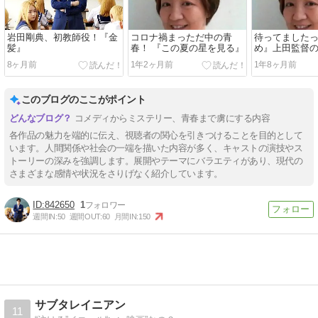
岩田剛典、初教師役！『金
コロナ禍まっただ中の青
待ってましたっ
髪』
春！ 『この夏の星を見る』
め』上田監督
グリースクワッ
8ヶ月前
1年2ヶ月前
1年8ヶ月前
7人の詐欺師』
このブログのここがポイント
コメディからミステリー、青春まで虜にする内容
各作品の魅力を端的に伝え、視聴者の関心を引きつけることを目的として
います。人間関係や社会の一端を描いた内容が多く、キャストの演技やス
トーリーの深みを強調します。展開やテーマにバラエティがあり、現代の
さまざまな感情や状況をさりげなく紹介しています。
842650
1
週間IN:
50
週間OUT:
60
月間IN:
150
サブタレイニアン
11