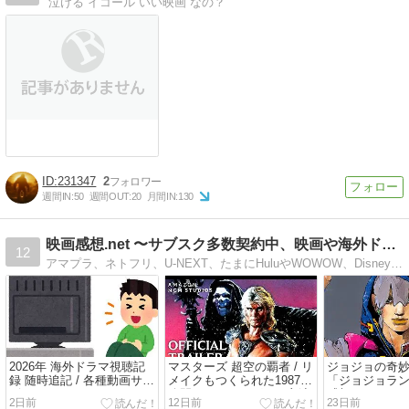
“泣ける”イコール“いい映画”なの？
231347
2
週間IN:
50
週間OUT:
20
月間IN:
130
映画感想.net 〜サブスク多数契約中、映画や海外ドラマ紹介
12
アマプラ、ネトフリ、U-NEXT、たまにHuluやWOWOW、Disney+などなど契約中の映画好きによる作品紹介。海外ドラマも。漫画ジョジョランズの感想も毎月更新。
2026年 海外ドラマ視聴記
マスターズ 超空の覇者 / リ
ジョジョの奇妙な
録 随時追記 / 各種動画サー
メイクもつくられた1987年
「ジョジョラン
ビス、WOWOWをはじめと
公開ドルフラングレン主演
感想 (2026/7/
2日前
12日前
23日前
した過去の録画視聴などを
のSFファンタジー冒険譚。
ためのウサギ