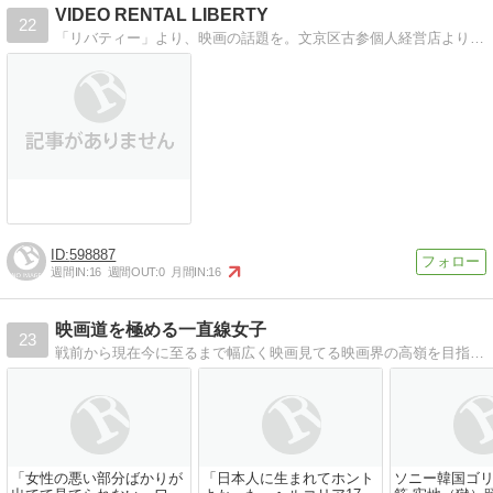
VIDEO RENTAL LIBERTY
22
「リバティー」より、映画の話題を。文京区古参個人経営店より。誠意あるプロ意識のあるお店づくりを目指しています。
598887
週間IN:
16
週間OUT:
0
月間IN:
16
映画道を極める一直線女子
23
戦前から現在今に至るまで幅広く映画見てる映画界の高嶺を目指して自分なり解釈を書いてオールジャンル問わず見ています。
「女性の悪い部分ばかりが
「日本人に生まれてホント
ソニー韓国ゴ