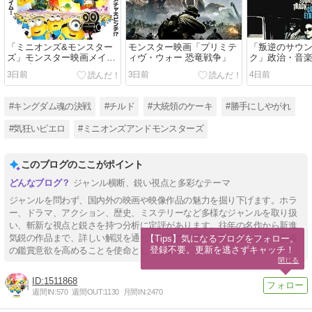
「ミニオンズ&モンスター
モンスター映画「プリミテ
「叛逆のサウ
ズ」モンスター映画メイキ
ィヴ・ウォー 恐竜戦争」
ク」政治・音
ング映画
タリー
3日前
3日前
4日前
#キングダム魂の決戦
#チルド
#大統領のケーキ
#勝手にしやがれ
#気狂いピエロ
#ミニオンズアンドモンスターズ
このブログのここがポイント
ジャンル横断、鋭い視点と多彩なテーマ
ジャンルを問わず、国内外の映画や映像作品の魅力を掘り下げます。ホラ
ー、ドラマ、アクション、歴史、ミステリーなど多様なジャンルを取り扱
い、斬新な視点と鋭さを持つ分析に定評があります。往年の名作から新進
気鋭の作品まで、詳しい解説を通じて作品の奥深さと芸術性を伝え、読者
【Tips】気になるブログをフォロー。

登録不要。更新を逃さずキャッチ！
の鑑賞意欲を高めることを使命としています。
閉じる
1511868
週間IN:
570
週間OUT:
1130
月間IN:
2470