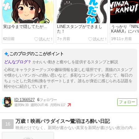
実は今まで隠してたが…
LINEスタンプができまし
うっかり『NIN
た！
KAMUI』にハ
だ……
62日前
7ヶ月前
1年11ヶ月前
このブログのここがポイント
かわいい動きと癒やしを提供するスタンプと解説
心和むキャラクターグッズや趣味情報を楽しむ場所です。黒猫のスタンプ
や懐かしいマンガへの熱い思いなど、多彩なコンテンツを通じて、毎日の
ちょっとした気分転換をサポートします。誰もが身近に感じられる話題を
軽やかに紹介しています。
1366527
6
週間IN:
33
週間OUT:
45
月間IN:
117
万歳！映画パラダイス〜鷺沼ほろ酔い日記
16
映画だけでなく、新聞が書かない真実を新聞が書けない政治の内幕も。音楽、美術、スポーツ、料理などの感動も伝えます