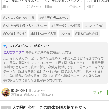
ツコも集めたくなるほど必
泣ける名場面ランキング
ズ初参戦で活
見だ
BEST10を予想した
2日前
3日前
4日前
#マツコの知らない世界
#ザ世界仰天ニュース
#あしたが変わるトリセツショー
#世界一受けたい授業
#ホンマでっか
#めざましテレビ
#日本レコード大賞
#Qさま
#NHK紅白歌合戦
このブログのここがポイント
時事と娯楽を巧みに融合した内容
たかちゃんさんの日記は、多彩な話題をテンポよく届ける情報発信の場で
す。日常の疑問やトレンドのニュースを鋭く切り取るとともに、番組予想
や裏話なども含めて読者に新しい視点を提供します。一見バラエティ的な
テーマも、詳細な解説と親しみやすい語り口で深みを増し、飽きさせませ
ん。常に時代の先端を捉え、暮らしに役立つ情報とユーモアを兼ね備え、
手に取るたびに新たな発見が待つ内容です。
2040045
8
週間IN:
26
週間OUT:
174
月間IN:
148
人力飛行少年 この肉体を脱ぎ捨てたなら