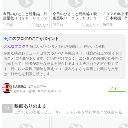
今日のひとこと総集編＋映
今日のひとこと総集編＋映
２０２６年上
画星取り（２６．０３）２
画星取り（２６．０３）１
（日本映画・
14日前
28日前
39日前
このブログのここがポイント
幅広いジャンルと時代を網羅し、鮮やかに分析
多彩な映画レビューと日常のつぶやきを融合させ、独自の視点で掘り下げ
ることに特徴があります。芸術性だけでなく、エンタメの裏側や意外性に
も光を当て、読者が新たな発見を得られるよう工夫された内容が魅力で
す。時に鋭い表現で情熱を伝えつつ、読みやすさを重視した軽快な文章
は、好奇心を刺激し続けます。
9361
3
週間IN:
40
週間OUT:
220
月間IN:
260
映画ありのまま
14
こだわりの映画レビューサイトジャンルを問わず色々な映画を見まくり（妄想を交えて！）感想を書き綴っています。