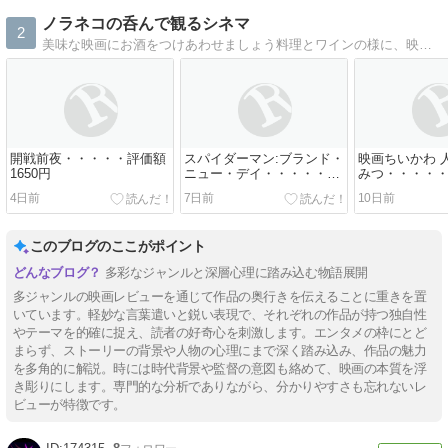
ノラネコの呑んで観るシネマ
2
美味な映画にお酒をつけあわせましょう料理とワインの様に、映画にお酒を合わせてみます
開戦前夜・・・・・評価額
スパイダーマン:ブランド・
映画ちいかわ 
1650円
ニュー・デイ・・・・・評
みつ・・・・・
価額1750円
円
4日前
7日前
10日前
このブログのここがポイント
多彩なジャンルと深層心理に踏み込む物語展開
多ジャンルの映画レビューを通じて作品の奥行きを伝えることに重きを置
いています。軽妙な言葉遣いと鋭い表現で、それぞれの作品が持つ独自性
やテーマを的確に捉え、読者の好奇心を刺激します。エンタメの枠にとど
まらず、ストーリーの背景や人物の心理にまで深く踏み込み、作品の魅力
を多角的に解説。時には時代背景や監督の意図も絡めて、映画の本質を浮
き彫りにします。専門的な分析でありながら、分かりやすさも忘れないレ
ビューが特徴です。