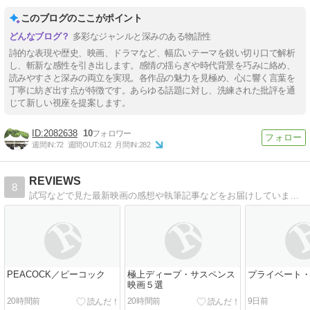
このブログのここがポイント
多彩なジャンルと深みのある物語性
詩的な表現や歴史、映画、ドラマなど、幅広いテーマを鋭い切り口で解析
し、斬新な感性を引き出します。感情の揺らぎや時代背景を巧みに絡め、
読みやすさと深みの両立を実現。各作品の魅力を見極め、心に響く言葉を
丁寧に紡ぎ出す点が特徴です。あらゆる話題に対し、洗練された批評を通
じて新しい視座を提案します。
2082638
10
週間IN:
72
週間OUT:
612
月間IN:
282
REVIEWS
8
試写などで見た最新映画の感想や執筆記事などをお届けしています。
PEACOCK／ピーコック
極上ディープ・サスペンス
プライベート
映画５選
20時間前
20時間前
9日前