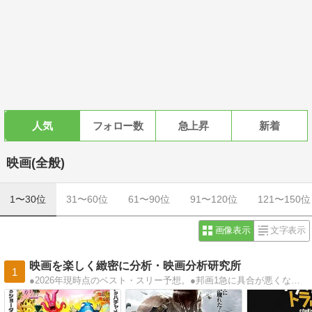
人気
フォロー数
急上昇
新着
映画(全般)
1〜30位
31〜60位
61〜90位
91〜120位
121〜150位
画像表示
文字表示
映画を楽しく緻密に分析・映画分析研究所
1
●2026年現時点のベスト・スリー予想。●邦画1急に具合が悪くなる2箱の中の羊3黒牢城●洋画1オールド・オーク2ハムネット3海辺の一日