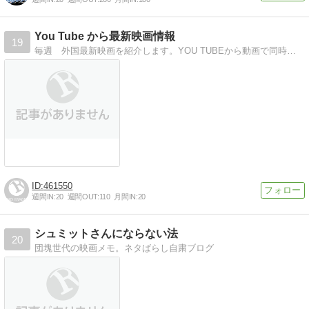
You Tube から最新映画情報
19
毎週 外国最新映画を紹介します。YOU TUBEから動画で同時に映画紹介してます。
461550
週間IN:
20
週間OUT:
110
月間IN:
20
シュミットさんにならない法
20
団塊世代の映画メモ。ネタばらし自粛ブログ