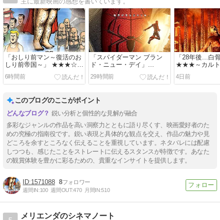
主に最新映画の感想を書いています。
「おしり前マン～復活のお
「スパイダーマン ブラン
「28年後…白
しり前帝国～」 ★★★☆～
ド・ニュー・デイ」
★★★～カル
シュールでバカバカしさ満
★★★☆～前作が最高過ぎ
が怖い
6時間前
29時間前
4日前
点！
た
このブログのここがポイント
鋭い分析と個性的な見解が融合
多彩なジャンルの作品を高い洞察力とともに語り尽くす、映画愛好者のた
めの究極の指南役です。鋭い表現と具体的な観点を交え、作品の魅力や見
どころを余すところなく伝えることを重視しています。ネタバレには配慮
しつつも、感じたことをストレートに伝えるスタンスが特徴です。あなた
の観賞体験を豊かに彩るための、貴重なインサイトを提供します。
1571088
8
週間IN:
100
週間OUT:
470
月間IN:
510
メリエンダのシネマノート