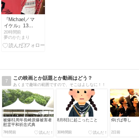
『Michael／マ
イケル』13回
目：応援上映
20時間前
夢のかたまり
この映画とか話題とか動画はどう？
7
あくまで趣味の範囲ですので、そこはよしなに！！
被爆81周年長崎原爆被害者
8月8日に起こったこと
仰げば尊し
慰霊平和祈念式典
7時間前
30時間前
2日前