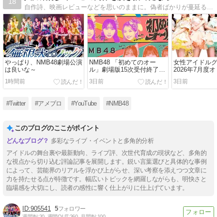
18
自作詩、映画レビューなどを思いのままに。偽者ばかりが蔓延る世の中で、本音で一石を投じます。
やっぱり、NMB48劇場公演
NMB48 「初めてのオー
女性アイドル
は良いな～
ル」劇場版15次受付終了時
2026年7月度
点完売数
CDシングルラ
1時間前
3日前
3日前
#Twitter
#アメブロ
#YouTube
#NMB48
このブログのここがポイント
多彩なライブ・イベントと多角的分析
アイドルの舞台裏や最新動向、ライブ評、次世代育成の現状など、多角的
な視点から切り込む評論記事を展開します。鋭い言葉選びと具体的な事例
によって、芸能界のリアルを浮かび上がらせ、深い考察を添えつつ文章に
力を持たせる点が特徴です。幅広いトピックを網羅しながらも、明快さと
臨場感を大切にし、読者の感性に響く仕上がりに仕上げています。
905541
5
週間IN:
20
週間OUT:
260
月間IN:
100