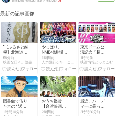
週間IN:
80
週間OUT:
890
月間IN:
290
最新の記事画像
”【ふるさと納
やっぱり、
東京ドーム公
税】北海道沼
NMB48劇場公
演記念「超特
田町 ゆめぴり
演は良いな～
急」乗車準備
58分前
1時間前
1時間前
映画な日々。読書な日々。
人力飛行少年 この肉体を脱ぎ捨てたなら
映画情報どっとこむ
か
会@映画館
図書館で借り
おうち鑑賞
最近、バーデ
た本の “ 返却
【台湾映画
ィーに乗って
期限 ” に追い
の‟いま”～革
ないなあ…
1時間10分前
2時間前
2時間50分前