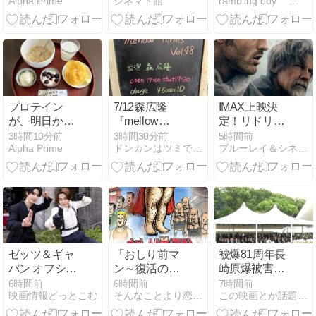
Alpha Prime
シネマド館
rambling boy 人生は旅だから
かけられて
新と継承】
プロテイン
7/12森広隆
IMAX上映決
が、明日から
『mellow
定！リドリ
テーブルに上
tones Vol.48』
ー・スコット
3時間10分前
3時間30分前
5時間前
Alpha Prime
ドンカンはツミである
ブルーレイ＆シネマ一直線
がらない
＠ときわ台
監督の近未来
Cave LIVE
ディストピ
AND DRINK
ア・サバイバ
ル『ラスト・
サバイバー』
ゼッツ＆ギャ
「おしり前マ
被爆81周年長
バン オフショ
ン～復活のお
崎原爆被害者
ットが解禁
しり前帝国
慰霊平和祈念
6時間前
6時間前
7時間前
映画情報どっとこむ
そんなことより恋をしろ
この映画とか話題とか動画はどう？
～」 ★★★☆
式典
～シュールで