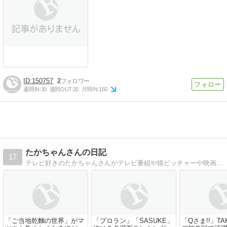
150757
2
週間IN:
30
週間OUT:
20
月間IN:
160
たかちゃんさんの日記
17
テレビ好きのたかちゃんさんがテレビ番組や猫ピッチャーや映画や本などを紹介しております。
「ご当地乾麵の世界」がマ
「プロラン」「SASUKE」
「Qさま!!」TA