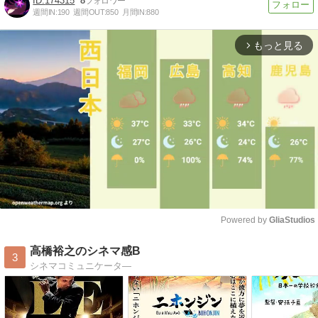
174315
8
週間IN:
190
週間OUT:
850
月間IN:
880
もっと見る
arrow_forward_ios
Powered by 
GliaStudios
Mute
高橋裕之のシネマ感B
3
シネマコミュニケータ―